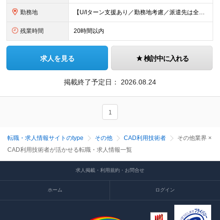
勤務地
【U/Iターン支援あり／勤務地考慮／派遣先は全国36都府県】 引越補助、社員寮、住宅手当制度あり。U/Iターンも歓迎です！ ■東北エリア／青森・岩手・宮城・秋田・山形・福島 ■関東エリア／東京・埼玉
残業時間
20時間以内
求人を見る
検討中に入れる
掲載終了予定日：
2026.08.24
1
転職・求人情報サイトのtype
その他
CAD利用技術者
その他業界 ×
CAD利用技術者が活かせる転職・求人情報一覧
求人掲載・利用規約・お問合せ
ホーム
ログイン