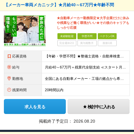
【メーカー車両メカニック】★月給40～67万円★年齢不問
★自動車メーカー勤務限定★大手企業だけに休み
や残業など働く環境がいい★その後のキャリアも
しっかり応援
未経験歓迎
学歴不問
ベテランOK
完全週休2日
賞与複数月
面接1回
応募資格
【年齢・学歴不問】★整備士資格・自動車検査員資格をお持ちの方★既卒者・第二新卒・実務未経験者も歓迎！ ■自動車整備士資格または自動車検査員資格の保有者。 ※実務経験不問 ◎経験や資格を活かしてキャリ
給与
月給40～67万円＋残業代全額支給 ≪スタート月給例≫ ■自動車車検・整備：月給40万円+残業代 ※現年収・年齢・経験・資格・能力等、総合的に考慮し、決定します。 ※試用期間有(同待遇/最長6ヵ月
勤務地
全国にある自動車メーカー・工場の拠点から希望を考慮して決定します。 ★転居を伴う転勤はありません。 ★U・Iターン、遠方からのご応募も歓迎！引越など赴任に伴う費用、家賃は全額負担します（会社規定によ
残業時間
20時間以内
求人を見る
検討中に入れる
掲載終了予定日：
2026.08.20