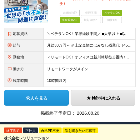
決！
未経験歓迎
学歴不問
ベテランOK
完全週休2日
賞与複数月
面接1回
応募資格
＼ベテランOK！業界経験不問／ ■大卒以上 ■以下いずれかの経験がある方 ・開発経験がある方（システムの取りまとめが可能か方） ・機械、電機図面の読み書きができる方、3D、2D（特に構想図が得意な方
給与
月給30万円～ ※上記金額にはみなし残業代（45時間分）を含みます。 ※超過分別途支給します。 ※試用期間3ヵ月あり。期間中の給与・待遇の差異はありません
勤務地
＜リモートOK！オフィスは新川崎駅徒歩圏内♪＞ ◆テクニカルセンター 神奈川県川崎市幸区新川崎7番7号 AIRBIC A24 (変更の範囲)上記を除く当社関連勤務地
働き方
リモートワークがメイン
残業時間
10時間以内
求人を見る
検討中に入れる
掲載終了予定日：
2026.08.20
終了間近
正社員
自己PR不要
話を聞きたい応募可
株式会社レソリューション