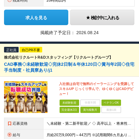
残業時間
20時間以内
求人を見る
検討中に入れる
掲載終了予定日：
2026.08.24
正社員
自己PR不要
株式会社リクルートR&Dスタッフィング【リクルートグループ】
CAD事務◇未経験歓迎◇完休2日制＆年休120日◇賞与年2回◇住宅
手当制度・社員寮あり/j1
入社後は自宅で無料のイーラーニングを受講して
スキルUP じっくり学んで、ゆくゆくはCADデビ
ュー！
未経験歓迎
学歴不問
ベテランOK
完全週休2日
賞与複数月
面接1回
応募資格
＼未経験・第二新卒歓迎／ ◇ 高卒以上 ・将来性がありそうだと思ったから ・正社員としてしっかり稼ぎたい ・手に職つけたくて など志望理由は何でもOK！ 仕事は1からレクチャーしますので、 全くの未
給与
月給20万9,000円～44万円 ※試用期間6カ月あり（期間中の待遇に変更なし） ※経験・能力・前給を考慮の上、決定いたします ※時間外手当100％支給 ※派遣就業先が変更となる場合には、就業規則、