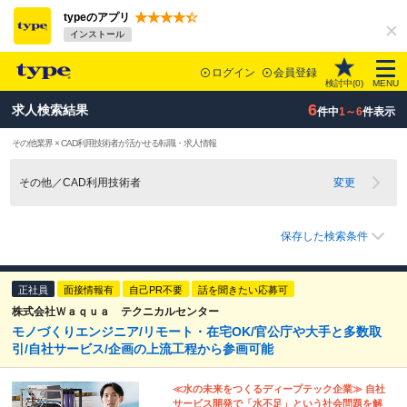
typeのアプリ
インストール
ログイン
会員登録
検討中(
0
)
MENU
6
求人検索結果
件中
1～6
件表示
その他業界 × CAD利用技術者が活かせる転職・求人情報
その他／CAD利用技術者
変更
保存した検索条件
正社員
面接情報有
自己PR不要
話を聞きたい応募可
株式会社Ｗａｑｕａ テクニカルセンター
モノづくりエンジニア/リモート・在宅OK/官公庁や大手と多数取
引/自社サービス/企画の上流工程から参画可能
≪水の未来をつくるディープテック企業≫ 自社
サービス開発で「水不足」という社会問題を解