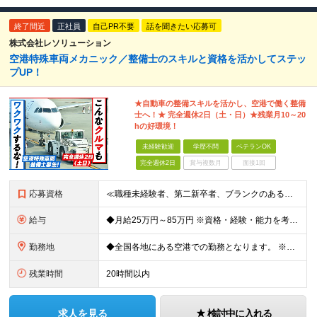
終了間近
正社員
自己PR不要
話を聞きたい応募可
株式会社レソリューション
空港特殊車両メカニック／整備士のスキルと資格を活かしてステッ
プUP！
★自動車の整備スキルを活かし、空港で働く整備
士へ！★ 完全週休2日（土・日）★残業月10～20
hの好環境！
未経験歓迎
学歴不問
ベテランOK
完全週休2日
賞与複数月
面接1回
応募資格
≪職種未経験者、第二新卒者、ブランクのある方歓迎！≫ ◆自動車整備士3級以上の資格をお持ちの方 学歴不問。 ◎自動車整備士資格必須 ◎整備経験者優遇 ※技術サポートが充実しており、経験年数は不問
給与
◆月給25万円～85万円 ※資格・経験・能力を考慮の上、優遇 ※現年収・年齢・経験・資格・能力等、総合的に考慮し、決定します。 ※自動車整備の実務経験がある方はご相談ください！ ※試用期間有(同待遇/
勤務地
◆全国各地にある空港での勤務となります。 ※希望を考慮し勤務先を決定いたします。 ※地域により空港内特殊車両の整備を空港外で行なう事もあります。 ★遠方からのご応募も歓迎です。引越など赴任に伴う
残業時間
20時間以内
求人を見る
検討中に入れる