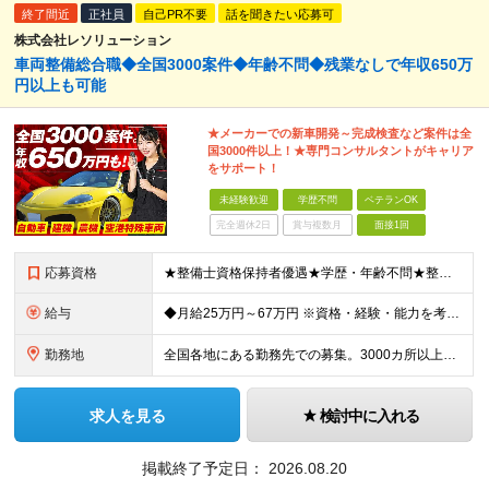
終了間近
正社員
自己PR不要
話を聞きたい応募可
株式会社レソリューション
車両整備総合職◆全国3000案件◆年齢不問◆残業なしで年収650万
円以上も可能
★メーカーでの新車開発～完成検査など案件は全
国3000件以上！★専門コンサルタントがキャリア
をサポート！
未経験歓迎
学歴不問
ベテランOK
完全週休2日
賞与複数月
面接1回
応募資格
★整備士資格保持者優遇★学歴・年齢不問★整備経験者・既卒者・第二新卒・車業界経験者・未経験者歓迎！ ◎経験や資格を活かしてキャリアアップしたい方 ◎ライフスタイルに合った働き方を求めている方 ◎技術
給与
◆月給25万円～67万円 ※資格・経験・能力を考慮の上、優遇 ※現年収・年齢・経験・資格・能力等、総合的に考慮し、決定します。 ※自動車整備の実務経験がある方はご相談ください！ ※試用期間有(同待遇/
勤務地
全国各地にある勤務先での募集。3000カ所以上から希望を考慮し決定。 ★転居を伴う転勤なし。 ★遠方からのご応募も歓迎！引越など赴任に伴う費用、家賃は全額負担します（会社規定による）。 ★請負先
求人を見る
検討中に入れる
掲載終了予定日：
2026.08.20