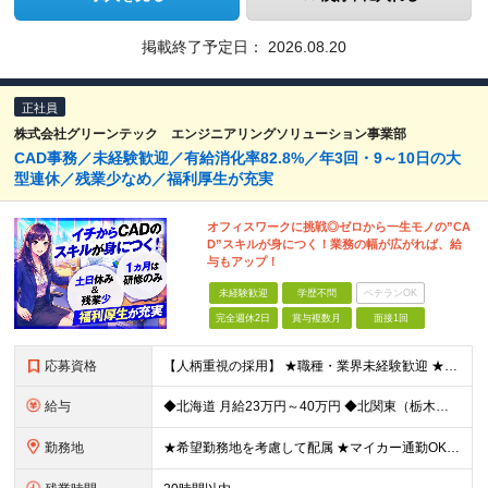
掲載終了予定日：
2026.08.20
正社員
株式会社グリーンテック エンジニアリングソリューション事業部
CAD事務／未経験歓迎／有給消化率82.8%／年3回・9～10日の大
型連休／残業少なめ／福利厚生が充実
オフィスワークに挑戦◎ゼロから一生モノの”CA
D”スキルが身につく！業務の幅が広がれば、給
与もアップ！
未経験歓迎
学歴不問
ベテランOK
完全週休2日
賞与複数月
面接1回
応募資格
【人柄重視の採用】 ★職種・業界未経験歓迎 ★学歴不問 文系出身の方や、第二新卒の方からのご応募も大歓迎！ 【必須条件】 ◎普通自動車免許（AT限定可） 【求める人物像】 ■事務職デビューをしたい
給与
◆北海道 月給23万円～40万円 ◆北関東（栃木県） 月給22万250円～31万円 ◆関東（東京都・神奈川県） 月給22万2350円～35万3150円 ◆愛知県 ★積極採用中！ 月給22万250
勤務地
★希望勤務地を考慮して配属 ★マイカー通勤OK 北海道・栃木・東京・神奈川・静岡・愛知・三重・滋賀・京都・大阪・兵庫・福岡・熊本の各プロジェクト先への配属となります。 ※勤務地はお住いの地域やご希望