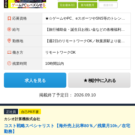
完全週休2日
賞与複数月
面接1回
応募資格
★☆ゲームやPC、eスポーツやSNS等のトレンドに興味がある方必見☆★ ■以下いずれかのご経験をお持ちの方 ├マーケティング業務またはメディア・Webメディア・広告代理店の経験 └もしくはパソコンショ
給与
【旅行補助金・誕生日お祝い金などの各種福利厚生充実】 月給26万円～＋賞与年2回＋各種手当 ※経験・スキルを考慮し、決定いたします ※上記には固定残業代（24時間分／4万円～6万円）を含みます ※
勤務地
【週2日のリモートワークOK／秋葉原駅より徒歩5分】 本社：東京都千代田区神田須田町2-19-23 Daiwa秋葉原ビル 6階 ※展示会などでの国内/海外出張あり ※変更の範囲：上記を除く当社関連
働き方
リモートワークOK
残業時間
10時間以内
求人を見る
検討中に入れる
掲載終了予定日：
2026.09.10
正社員
自己PR不要
カシオ計算機株式会社
コスト戦略スペシャリスト【海外売上比率80％／残業月10h／在宅
勤務】