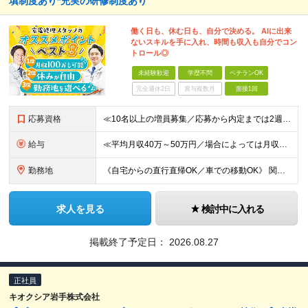
填制度あり*充実の研修制度あり
働く日も、休む日も、自分で決める。 AIに出来
ないスキルを手に入れ、時間も収入も自分でコン
トロール◎
未経験歓迎
学歴不問
ベテランOK
完全週休2日
賞与複数月
面接1回
応募資格
≪10名以上の増員募集／応募から内定までは2週間！≫ ≪未経験スタートが90％以上／必要なのは自動車免許のみ≫ ★20～40代を中心に幅広い世代の方が活躍中！ ■学歴不問 ■未経験OK ■普通自動車免
給与
≪平均月収40万～50万円／場合によっては月収100万円も可≫ ≪1年目想定年収480万円～600万円！≫ ◆完全出来高制 ※開業後、5ヶ月間は売上補填制度あり（売上額による） ◎技術研修期間(2ヶ
勤務地
《自宅からの直行直帰OK／車での移動OK》 関東、近畿、東海、九州、北海道、東北、北陸、中国の各エリア ★希望地域を優先します ・南関東エリア(神奈川/東京/埼玉/千葉) ・近畿エリア(大阪/兵庫/
求人を見る
検討中に入れる
掲載終了予定日：
2026.08.27
正社員
キオクシア岩手株式会社