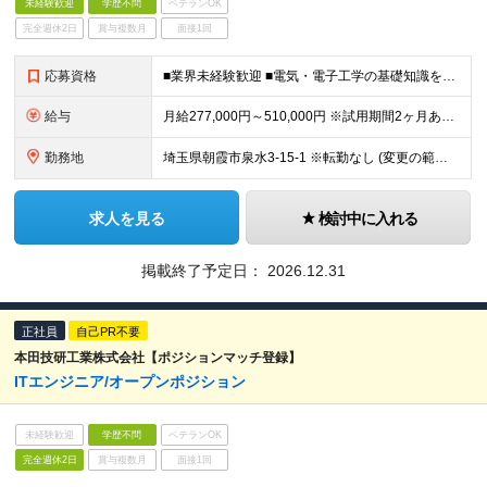
未経験歓迎
学歴不問
ベテランOK
完全週休2日
賞与複数月
面接1回
応募資格
■業界未経験歓迎 ■電気・電子工学の基礎知識をお持ちの方 ■学歴不問
給与
月給277,000円～510,000円 ※試用期間2ヶ月あり。期間中の給与・待遇の差異はありません ※残業代は別途全額支給いたします ∟平均残業時間：30時間
勤務地
埼玉県朝霞市泉水3-15-1 ※転勤なし (変更の範囲)上記を除く当社関連勤務地
求人を見る
検討中に入れる
掲載終了予定日：
2026.12.31
正社員
自己PR不要
本田技研工業株式会社【ポジションマッチ登録】
ITエンジニア/オープンポジション
未経験歓迎
学歴不問
ベテランOK
完全週休2日
賞与複数月
面接1回