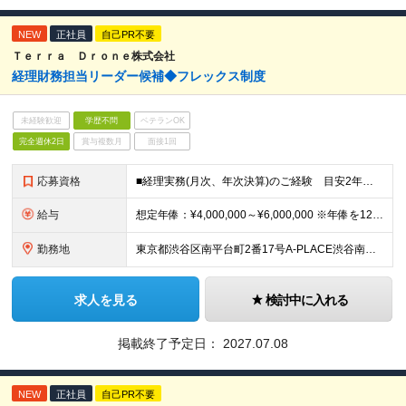
NEW
正社員
自己PR不要
Ｔｅｒｒａ Ｄｒｏｎｅ株式会社
経理財務担当リーダー候補◆フレックス制度
未経験歓迎
学歴不問
ベテランOK
完全週休2日
賞与複数月
面接1回
応募資格
■経理実務(月次、年次決算)のご経験 目安2年以上 ■簿記3級以上程度の基礎知識 ■会計ソフトの使用経験（例：freee、マネーフォワードなど） ■基本的なPCスキル（Excel、Word） ■学歴不
給与
想定年俸：¥4,000,000～¥6,000,000 ※年俸を12で割り、1/12を月額支給分とします。 月額：¥333,334～¥500,000 基本給：¥246,534～¥369,800 みなし残
勤務地
東京都渋谷区南平台町2番17号A-PLACE渋谷南平台4階 （変更の範囲） 当社の支社およびグループ会社拠点 本ポジションは原則就業場所の変更はございません。
求人を見る
検討中に入れる
掲載終了予定日：
2027.07.08
NEW
正社員
自己PR不要