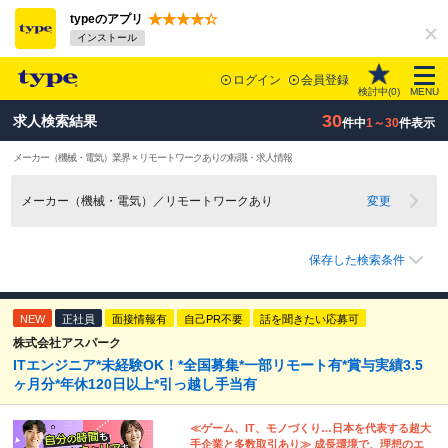
typeのアプリ
インストール
ログイン
会員登録
検討中(
0
)
MENU
30
求人検索結果
件中
1～30
件表示
メーカー（機械・電気）業界 × リモートワークありの転職・求人情報
メーカー（機械・電気）／リモートワークあり
変更
保存した検索条件
NEW
正社員
面接情報有
自己PR不要
話を聞きたい応募可
株式会社アスパーク
ITエンジニア*未経験OK！*全国募集*一部リモート有*賞与実績3.5
ヶ月分*年休120日以上*引っ越し手当有
≪ゲーム、IT、モノづくり…日本を代表する超大
手企業と多数取引あり≫ 成長環境で、理想のエ