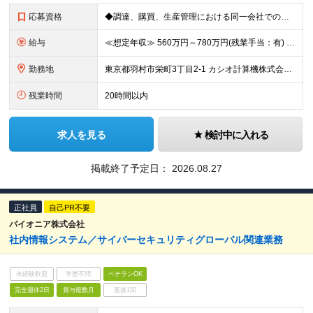
応募資格
◆調達、購買、生産管理における同一会社での実務経験が3年以上ある方
給与
≪想定年収≫ 560万円～780万円(残業手当：有) ※待遇はスキル、経験に応じて個別に決定致します。 ※基本給＋賞与（年2回）、別途残業代、諸手当を支給（残業代は1分単位で支給いたします） ※試用期
勤務地
東京都羽村市栄町3丁目2-1 カシオ計算機株式会社 羽村技術センター ※転勤は当面ありません。 ※在宅勤務あり ※(変更の範囲)会社の定める勤務地
残業時間
20時間以内
求人を見る
検討中に入れる
掲載終了予定日：
2026.08.27
正社員
自己PR不要
パイオニア株式会社
社内情報システム／サイバーセキュリティグローバル関連業務
未経験歓迎
学歴不問
ベテランOK
完全週休2日
賞与複数月
面接1回