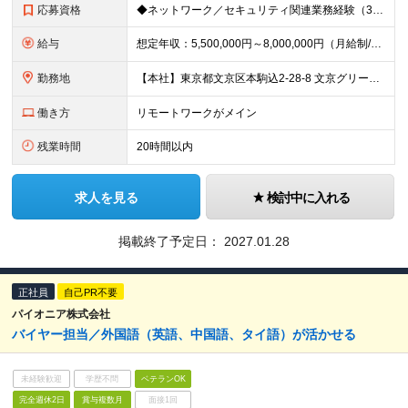
応募資格
◆ネットワーク／セキュリティ関連業務経験（3年以上） ◆英語でメールのやりとりのできる方 ◆学歴不問
給与
想定年収：5,500,000円～8,000,000円（月給制/16分割した金額を毎月支給） ※前職年収、ご年齢、ご経験を考慮の上決定します ※残業代は別途支給します ※正社員は賞与年2回あり
勤務地
【本社】東京都文京区本駒込2-28-8 文京グリーンコート ※就業場所の変更範囲：会社の定める場所
働き方
リモートワークがメイン
残業時間
20時間以内
求人を見る
検討中に入れる
掲載終了予定日：
2027.01.28
正社員
自己PR不要
パイオニア株式会社
バイヤー担当／外国語（英語、中国語、タイ語）が活かせる
未経験歓迎
学歴不問
ベテランOK
完全週休2日
賞与複数月
面接1回