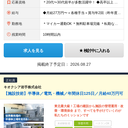
応募資格
＊20代〜30代前半が多数活躍中！ ◆高卒以上 ◆～40歳まで ※例外事由: 3号のイ （長期勤続によるキャリア形成を図る観点から 若年者等を期間の定めのない労働契約の対象として募集・採用するた
給与
◆月給27万円〜＋各種手当＋賞与年2回（昨年度実績2〜4ヶ月分） ※給与には一律の固定残業代（20時間分・3万2780円以上）を含みます。 ※超過分は追加支給。 ※試用期間6か月あり（給与/待遇に差異
勤務地
＊マイカー通勤OK ＊無料駐車場完備 ＊転勤なし ＊U・Iターンも大歓迎 ◆神奈川県藤沢市石川1-1-14 ※(変更の範囲)上記を除く当社関連勤務地
残業時間
10時間以内
求人を見る
検討中に入れる
掲載終了予定日：
2026.08.27
正社員
キオクシア岩手株式会社
【施設技術】半導体／電気・機械／年間休日125日／月給40万円可
東北最大級！工場の建設から施設の管理運用・改
善・環境保全 まで、すべてを手がけていくのが
私たちのミッションです
未経験歓迎
学歴不問
ベテランOK