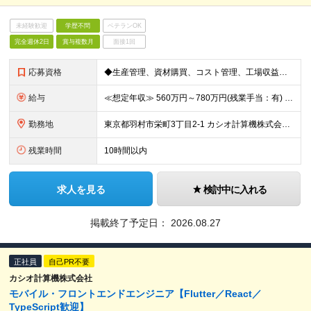
未経験歓迎
学歴不問
ベテランOK
完全週休2日
賞与複数月
面接1回
応募資格
◆生産管理、資材購買、コスト管理、工場収益管理など、いずれかの生産活動業務に従事した経験がある方 ◆コスト削減施策の企画・推進を主導した実績がある方
給与
≪想定年収≫ 560万円～780万円(残業手当：有) ※待遇はスキル、経験に応じて個別に決定致します。 ※基本給＋賞与（年2回）、別途残業代、諸手当を支給（残業代は1分単位で支給いたします） ※試用期
勤務地
東京都羽村市栄町3丁目2-1 カシオ計算機株式会社 羽村技術センター ※転勤は当面ありません。 ※在宅勤務あり ※(変更の範囲)会社の定める勤務地
残業時間
10時間以内
求人を見る
検討中に入れる
掲載終了予定日：
2026.08.27
正社員
自己PR不要
カシオ計算機株式会社
モバイル・フロントエンドエンジニア【Flutter／React／
TypeScript歓迎】