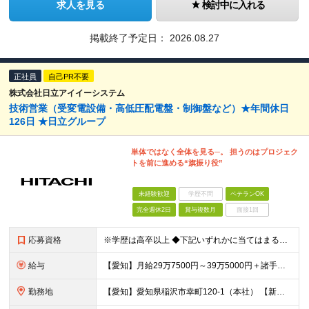
求人を見る
検討中に入れる
掲載終了予定日：
2026.08.27
正社員
自己PR不要
株式会社日立アイイーシステム
技術営業（受変電設備・高低圧配電盤・制御盤など）★年間休日
126日 ★日立グループ
単体ではなく全体を見る─。 担うのはプロジェク
トを前に進める“旗振り役”
未経験歓迎
学歴不問
ベテランOK
完全週休2日
賞与複数月
面接1回
応募資格
※学歴は高卒以上 ◆下記いずれかに当てはまる方 ・受変電設備やそれに近い電気設備に関する何らかの業務経験または知識をお持ちの方 ・電気設備に関する何らかの業務経験または知識をお持ちの方
給与
【愛知】月給29万7500円～39万5000円＋諸手当＋賞与 【新潟】月給25万3500円～33万8500円＋諸手当＋賞与 ※経験や能力を充分に考慮したうえで加給優遇します。 ※残業代は全額別途支給
勤務地
【愛知】愛知県稲沢市幸町120-1（本社） 【新潟】新潟県新潟市中央区笹口一丁目2番地 プラーカ2 3階（株式会社日立製作所 新潟支店内） ～出張について～ ▼愛知 東海エリアを中心に出張があります