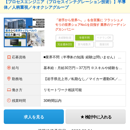
【プロセスエンジニア（プロセスインテグレーション技術）】半導
体／人柄重視／キオクシアグループ
「岩手から世界へ。」を合言葉に フラッシュメ
モリの世界シェアNo1を目指す 業界のリーディン
グカンパニー
未経験歓迎
学歴不問
ベテランOK
完全週休2日
賞与複数月
面接1回
応募資格
■業界不問（半導体の知識･経験は問いません） ■メーカーで生産技術・製造技術・生産管理・品質管理に携わった経験がある方 ◎工程立上げ・改善 ◎歩留り改善 ◎品質向上など ＜異業界の方も大歓迎！＞ 機
給与
基本給：月給30万円～37万円 ※スキルや経験を考慮し決定いたします ※残業が発生した場合は、別途支給 ★年収500万円～600万円 ★年収600万円以上での提示実績多数
勤務地
【岩手県北上市／転勤なし／マイカー通勤OK／会社最寄り駅から社員送迎バスあり】 ＜本社工場＞ 岩手県北上市北工業団地5-29 ★U・Iターン歓迎！ 引っ越し費用補助／自己負担2～3割の社宅制度があ
働き方
リモートワーク相談可能
残業時間
30時間以内
求人を見る
検討中に入れる