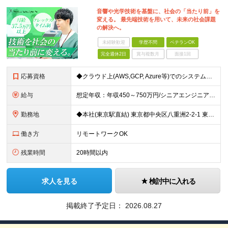
音響や光学技術を基盤に、社会の「当たり前」を
変える。 最先端技術を用いて、未来の社会課題
の解決へ。
未経験歓迎
学歴不問
ベテランOK
完全週休2日
賞与複数月
面接1回
応募資格
◆クラウド上(AWS,GCP, Azure等)でのシステム開発・運用経験 ◆フレームワークを使用したWebアプリケーションの開発経験 ◆モダン言語を用いた開発経験 ※学歴不問 【求める人物像】 ・チ
給与
想定年収：年収450～750万円/シニアエンジニア:年収650～1200万円 ◆月給37.5万円以上 ※経験・能力に応じて決定します。 ※固定残業代（月45時間分相当／9.9万円～）を含みます ※超
勤務地
◆本社(東京駅直結) 東京都中央区八重洲2-2-1 東京ミッドタウン八重洲 八重洲セントラルタワー8階 ※就業場所変更の範囲：会社の定める場所
働き方
リモートワークOK
残業時間
20時間以内
求人を見る
検討中に入れる
掲載終了予定日：
2026.08.27