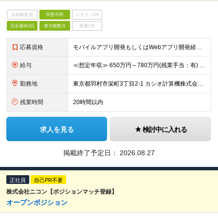
未経験歓迎
学歴不問
ベテランOK
完全週休2日
賞与複数月
面接1回
応募資格
モバイルアプリ開発もしくはWebアプリ開発経験（バックエンド含む）をお持ちの方
給与
≪想定年収≫ 650万円～780万円(残業手当：有) ※待遇はスキル、経験に応じて個別に決定致します。 ※基本給＋賞与（年2回）、別途残業代、諸手当を支給 ※試用期間3ヶ月あり（期間中の待遇に差異はあ
勤務地
東京都羽村市栄町3丁目2-1 カシオ計算機株式会社 羽村技術センター ※転勤は当面ありません。 ※在宅勤務が大半 ※(変更の範囲)会社の定める勤務地
残業時間
20時間以内
求人を見る
検討中に入れる
掲載終了予定日：
2026.08.27
正社員
自己PR不要
株式会社ニコン【ポジションマッチ登録】
オープンポジション