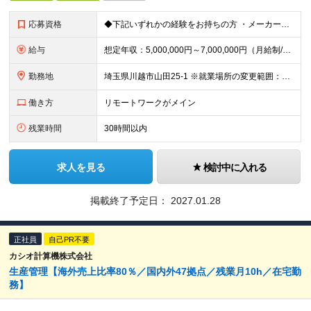
応募資格
◆下記いずれかの経験をお持ちの方 ・メーカーにおいて調達（バイヤー）の実務経験をお持ちの方 （5年以上） ・専門商社において半導体または電子部品の営業／技術営業（FAE）経験 ・調達（バイヤー）担当と
給与
想定年収：5,000,000円～7,000,000円（月給制/16分割した金額を毎月支給） ※前職年収、ご年齢、ご経験を考慮の上決定します ※残業代は別途支給します ※正社員は賞与年2回あり
勤務地
埼玉県川越市山田25-1 ※就業場所の変更範囲：会社の定める場所
働き方
リモートワークがメイン
残業時間
30時間以内
求人を見る
検討中に入れる
掲載終了予定日：
2027.01.28
正社員
自己PR不要
カシオ計算機株式会社
生産管理【海外売上比率80％／国内外47拠点／残業月10h／在宅勤
務】