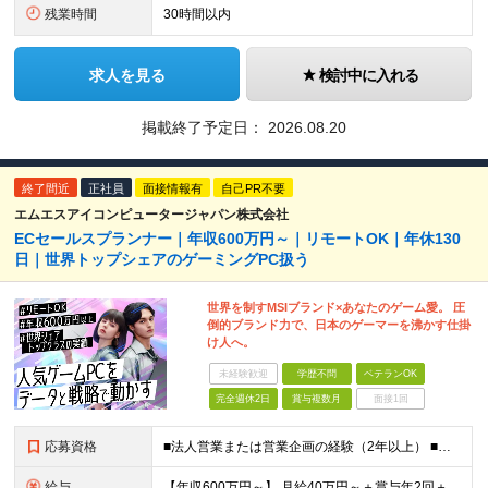
残業時間
30時間以内
求人を見る
検討中に入れる
掲載終了予定日：
2026.08.20
終了間近
正社員
面接情報有
自己PR不要
エムエスアイコンピュータージャパン株式会社
ECセールスプランナー｜年収600万円～｜リモートOK｜年休130
日｜世界トップシェアのゲーミングPC扱う
世界を制すMSIブランド×あなたのゲーム愛。 圧
倒的ブランド力で、日本のゲーマーを沸かす仕掛
け人へ。
未経験歓迎
学歴不問
ベテランOK
完全週休2日
賞与複数月
面接1回
応募資格
■法人営業または営業企画の経験（2年以上） ■日本企業でのEC物販業務経験（2年以上） ■基本的なMicrosoft Officeスキル（Excel：VLOOKUP、ピボットテーブルなど） ■学歴不問
給与
【年収600万円～】 月給40万円～＋賞与年2回＋各種手当 ※経験・スキルを考慮し、決定いたします ※上記には固定残業代（24時間分／4万円～6.5万円）を含みます ※試用期間3カ月（期間中の雇用形