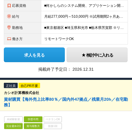
応募資格
■何かしらのシステム開発、アプリケーション開発の実務経験をお持ちの方 ■学歴不問
給与
月給277,000円～510,000円 ※試用期間2ヶ月あり。期間中の給与・待遇の差異はありません ※残業代は別途全額支給いたします ∟平均残業時間：30時間
勤務地
■東京都港区 ■埼玉県和光市 ■栃木県芳賀郡 ※リモートワーク・在宅勤務も相談可能 (変更の範囲)上記を除く当社関連勤務地
働き方
リモートワークOK
求人を見る
検討中に入れる
掲載終了予定日：
2026.12.31
正社員
自己PR不要
カシオ計算機株式会社
資材購買【海外売上比率80％／国内外47拠点／残業月20h／在宅勤
務】
未経験歓迎
学歴不問
ベテランOK
完全週休2日
賞与複数月
面接1回