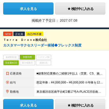
求人を見る
検討中に入れる
掲載終了予定日：
2027.07.08
NEW
正社員
自己PR不要
Ｔｅｒｒａ Ｄｒｏｎｅ株式会社
カスタマーサクセスリーダー候補◆フレックス制度
未経験歓迎
学歴不問
ベテランOK
完全週休2日
賞与複数月
面接1回
応募資格
■顧客対応業務のご経験1年以上（営業、CS、施工管理など） ■成長意欲が高く、明るいコミュニケーションが取れる方 ■学歴不問
給与
想定年俸：¥4,000,000～¥6,000,000 ※年俸を12で割り、1/12を月額支給分とします。 月額：¥333,334～¥500,000 基本給：¥246,534～¥369,800 みなし残
勤務地
東京都渋谷区南平台町2番17号A-PLACE渋谷南平台4階 （変更の範囲） 当社の支社およびグループ会社拠点 本ポジションは原則就業場所の変更はございません。
求人を見る
検討中に入れる