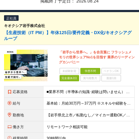
掲載終了予定日：
2026.08.24
正社員
キオクシア岩手株式会社
【生産技術（IT PM）】年休125日/要件定義・DX化/キオクシアグ
ループ
「岩手から世界へ。」を合言葉に フラッシュメ
モリの世界シェアNo1を目指す 業界のリーディン
グカンパニー
未経験歓迎
学歴不問
ベテランOK
完全週休2日
賞与複数月
面接1回
応募資格
■業界不問（半導体の知識･経験は問いません） ■メーカーで生産技術・製造技術・生産管理・品質管理に携わった経験がある方 ◎工程立上げ・改善 ◎歩留り改善 ◎品質向上など ＜異業界の方も大歓迎！＞ 機
給与
基本給：月給30万円～37万円 ※スキルや経験を考慮し決定いたします ※残業が発生した場合は、別途支給 ★年収500万円～600万円 ★年収600万円以上での提示実績多数
勤務地
【岩手県北上市／転勤なし／マイカー通勤OK／会社最寄り駅から社員送迎バスあり】 ＜本社工場＞ 岩手県北上市北工業団地5-29 ★U・Iターン歓迎！ 引っ越し費用補助／自己負担2～3割の社宅制度があ
働き方
リモートワーク相談可能
残業時間
30時間以内