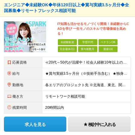
エンジニア◆未経験OK◆年休120日以上◆賞与実績3.5ヶ月分◆全
国募集◆リモートフレックス相談可能
IT知識も活かせるモノづくり開発！未経験からC
ADを学び 一生モノのスキルで市場価値を高め
る！
未経験歓迎
学歴不問
ベテランOK
完全週休2日
賞与複数月
面接1回
応募資格
≪20代～50代が活躍中！社会人経験10年以上の方も歓迎≫ ◆学歴不問 ◆未経験・ブランクOK ≫モノづくりに関する何らかの経験をお持ちの方は優遇します！ ～こんな方が活躍できます！～ ◎専門的な
給与
★賞与実績3.5ヶ月分（※技術手当含む） ★独身寮│寮費手当│引っ越し手当あり ★月給26万円も可能！ 【実務経験者】※前職の給与、経験、スキルをもとに決定 ・月給21万円～60万円＋時間外手当全
勤務地
各エリアのプロジェクト先 ※北海道、東北、関東、北信越、東海、関西、四国、中国、九州の各エリアから希望勤務地をお聞かせください。 ※転勤を伴わない エリア限定採用枠あり。U・Iターンも歓迎です！ ※プ
働き方
リモートワーク相談可能
残業時間
20時間以内
求人を見る
検討中に入れる