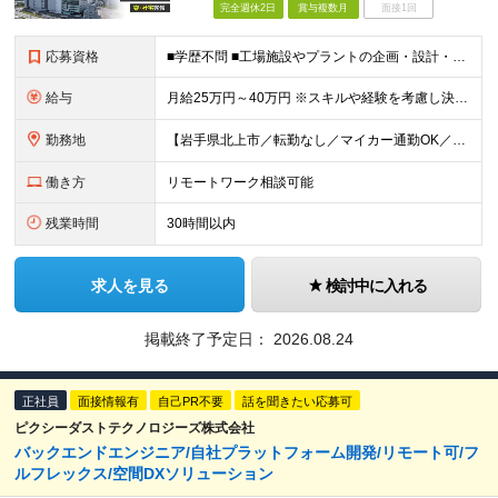
完全週休2日
賞与複数月
面接1回
応募資格
■学歴不問 ■工場施設やプラントの企画・設計・施工管理経験がある方
給与
月給25万円～40万円 ※スキルや経験を考慮し決定いたします ★年収600万円以上での提示多数
勤務地
【岩手県北上市／転勤なし／マイカー通勤OK／会社最寄り駅から社員送迎バスあり】 ＜本社工場＞ 岩手県北上市北工業団地5-29 ★U・Iターン歓迎！ 引っ越し費用補助／自己負担2～3割の社宅制度があ
働き方
リモートワーク相談可能
残業時間
30時間以内
求人を見る
検討中に入れる
掲載終了予定日：
2026.08.24
正社員
面接情報有
自己PR不要
話を聞きたい応募可
ピクシーダストテクノロジーズ株式会社
バックエンドエンジニア/自社プラットフォーム開発/リモート可/フ
ルフレックス/空間DXソリューション