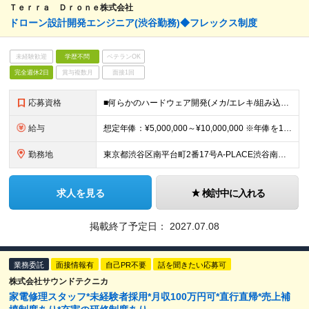
Ｔｅｒｒａ Ｄｒｏｎｅ株式会社
ドローン設計開発エンジニア(渋谷勤務)◆フレックス制度
未経験歓迎
学歴不問
ベテランOK
完全週休2日
賞与複数月
面接1回
応募資格
■何らかのハードウェア開発(メカ/エレキ/組み込み制御分野)へのコミット経験 ┗特定分野でも責任を持って開発活動にコミットしたご経験を重視 学生時代でもOK ■未経験でも自ら学び、実行に移していくとい
給与
想定年俸：¥5,000,000～¥10,000,000 ※年俸を12で割り、1/12を月額支給分とします。 月額：¥416,667～¥833,334 基本給：¥308,167～¥616,434 みなし
勤務地
東京都渋谷区南平台町2番17号A-PLACE渋谷南平台4階 （変更の範囲） 当社の支社およびグループ会社拠点 本ポジションは原則就業場所の変更はございません。
求人を見る
検討中に入れる
掲載終了予定日：
2027.07.08
業務委託
面接情報有
自己PR不要
話を聞きたい応募可
株式会社サウンドテクニカ
家電修理スタッフ*未経験者採用*月収100万円可*直行直帰*売上補