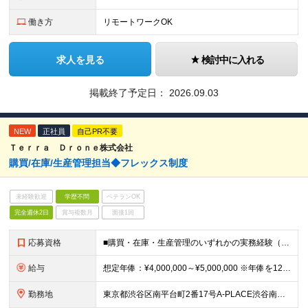
働き方
リモートワークOK
求人を見る
検討中に入れる
掲載終了予定日：
2026.09.03
NEW
正社員
自己PR不要
Ｔｅｒｒａ Ｄｒｏｎｅ株式会社
購買/在庫/生産管理担当◆フレックス制度
未経験歓迎
学歴不問
ベテランOK
完全週休2日
賞与複数月
面接1回
応募資格
■購買・在庫・生産管理のいずれかの実務経験（目安2年以上） ■Excelを使用した業務経験 ┗表作成・検索・集計・XLOOKUP/ピボット/IF・COUNTIFが扱えるレベル ■学歴不問
給与
想定年俸：¥4,000,000～¥5,000,000 ※年俸を12で割り、1/12を月額支給分とします。 月額：¥333,334～¥416,667 基本給：¥246,534～¥308,167 みなし残
勤務地
東京都渋谷区南平台町2番17号A-PLACE渋谷南平台4階 （変更の範囲） 当社の支社およびグループ会社拠点 本ポジションは原則就業場所の変更はございません。