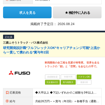
求人を見る
検討中に入れる
掲載終了予定日：
2026.08.24
正社員
三菱ふそうトラック・バス株式会社
研究開発設計職*フルフレックスOK*キャリアチェンジ可能*上流か
ら一貫して携われる*賞与年2回
車両開発の全工程を見渡す特等席。 世界を走る
トラックの「顔」と「空間」をあなたの手で。
未経験歓迎
学歴不問
ベテランOK
完全週休2日
賞与複数月
面接1回
応募資格
◆大卒以上 ◆下記いずれかのご経験を3年以上お持ちの方 ‐ 自動車OEM、またはサプライヤでの自動車部品の開発経験 ‐ ワイヤーハーネス、または類似する部品の開発経験
給与
月給26万円～＋賞与（年2回）＋各種手当（通勤、モバイルワーク、残業、子供、住宅など） ※上記月給額はあくまでも目安であり、経験やスキルに応じて当社規定に基づき決定します ※試用期間3ヶ月あり。期間内