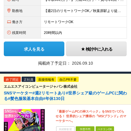
勤務地
【週2日のリモートワークOK／秋葉原駅より徒歩5分】 本社：東京都千代田区神田須田町2-19-23 Daiwa秋葉原ビル 6階 ※展示会などでの国内/海外出張あり ※変更の範囲：上記を除く当社関連
働き方
リモートワークOK
残業時間
20時間以内
求人を見る
検討中に入れる
掲載終了予定日：
2026.09.10
終了間近
正社員
面接情報有
自己PR不要
エムエスアイコンピュータージャパン株式会社
SNSマーケター#週2リモートあり#世界シェア級のゲームPCに関わ
る#髪色服装基本自由#年休130日
「最新ゲームPCの神スペック」をSNSでバズら
せる！ 世界的シェア獲得の『MSIブランド』のマ
ーケターへ。
未経験歓迎
学歴不問
ベテランOK