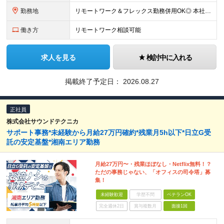
勤務地
リモートワーク＆フレックス勤務併用OK◎ 本社：神奈川県川崎市中原区大倉町10 ★ マイカー／自動車／オートバイ／自転車通勤可能（無料駐車場／駐輪場、当社規定あり） ★ 最寄り駅からの無料シャトル
働き方
リモートワーク相談可能
求人を見る
検討中に入れる
掲載終了予定日：
2026.08.27
正社員
株式会社サウンドテクニカ
サポート事務*未経験から月給27万円確約*残業月5h以下*日立G受
託の安定基盤*湘南エリア勤務
月給27万円〜・残業ほぼなし・Netflix無料！？
ただの事務じゃない、「オフィスの司令塔」募
集！
未経験歓迎
学歴不問
ベテランOK
完全週休2日
賞与複数月
面接1回