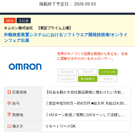
掲載終了予定日：
2026.09.03
NEW
正社員
オムロン株式会社 【東証プライム上場】
外観検査装置システムにおけるソフトウエア開発技術者/オンライ
ンフェア出展
世界のモノづくり品質を根底から支える。 社会
に貢献するやりがいをオムロンで──。
未経験歓迎
学歴不問
ベテランOK
完全週休2日
賞与複数月
面接1回
応募資格
【社会を動かす自社製品開発に携わりたい方歓迎】 ┃必須条件 ■装置、設備向けソフトウェア開発経験 ■C/C++、C#いずれかの開発経験 ■ソフトウェア開発における要件整理、仕様定義の経験 ■短大卒以上
給与
┃想定年収550万～850万円 ■短大卒 月給224,500円～ ■高専卒 月給262,000円～ ■大学卒 月給287,000円～ ■修士了 月給314,000円～ ■博士了 月給355,
勤務地
┃UIJターン歓迎／実際にUIJターンして活躍している社員多数 ┃マイカー、バイク通勤可 ◇京都・大阪からのアクセスも良好 └京都駅から約20分 └大阪駅から約50分 【草津事業所】 滋賀県草津市
働き方
リモートワークOK