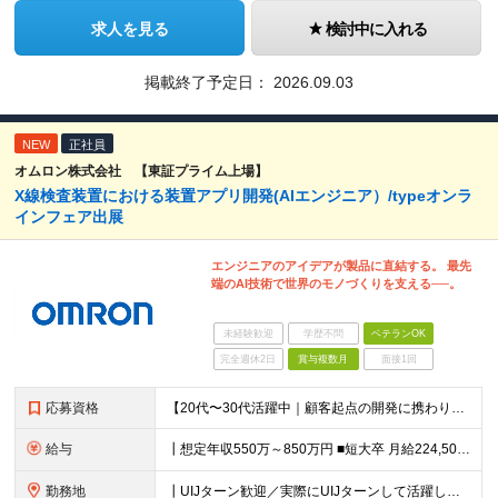
求人を見る
検討中に入れる
掲載終了予定日：
2026.09.03
NEW
正社員
オムロン株式会社 【東証プライム上場】
X線検査装置における装置アプリ開発(AIエンジニア）/typeオンラ
インフェア出展
エンジニアのアイデアが製品に直結する。 最先
端のAI技術で世界のモノづくりを支える──。
未経験歓迎
学歴不問
ベテランOK
完全週休2日
賞与複数月
面接1回
応募資格
【20代〜30代活躍中｜顧客起点の開発に携わりたい方歓迎】 ┃必須条件 ■C言語による組み込み実装経験をお持ちの方 ■既存課題に対し、AIでの現実的な解決方法を要件設計した経験をお持ちの方 ■仕様や要
給与
┃想定年収550万～850万円 ■短大卒 月給224,500円～ ■高専卒 月給262,000円～ ■大学卒 月給287,000円～ ■修士了 月給314,000円～ ■博士了 月給355,
勤務地
┃UIJターン歓迎／実際にUIJターンして活躍している社員多数 ┃マイカー、バイク通勤可 ◇京都・大阪からのアクセスも良好 └京都駅から約20分 └大阪駅から約50分 【草津事業所】 滋賀県草津市