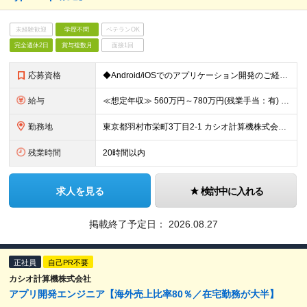
未経験歓迎
学歴不問
ベテランOK
完全週休2日
賞与複数月
面接1回
応募資格
◆Android/iOSでのアプリケーション開発のご経験がある方 ＜求める人物像＞ ・スマートフォンアプリケーションの開発業務経験が3年以上ある方 ・協調性が高く、チームメンバーと円滑にコミュニケー
給与
≪想定年収≫ 560万円～780万円(残業手当：有) ※待遇はスキル、経験に応じて個別に決定致します。 ※基本給＋賞与（年2回）、別途残業代、諸手当を支給（残業代は1分単位で支給いたします） ※試用期
勤務地
東京都羽村市栄町3丁目2-1 カシオ計算機株式会社 羽村技術センター ※転勤は当面ありません。 ※在宅勤務あり（部署平均：週3日～4日程度） ※(変更の範囲)会社の定める勤務地
残業時間
20時間以内
求人を見る
検討中に入れる
掲載終了予定日：
2026.08.27
正社員
自己PR不要
カシオ計算機株式会社
アプリ開発エンジニア【海外売上比率80％／在宅勤務が大半】