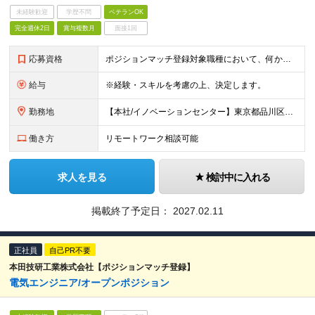
未経験歓迎
学歴不問
ベテランOK
完全週休2日
賞与複数月
面接1回
応募資格
ポジションマッチ登録対象職種において、何かしらの知識・経験を有する方 【活かせる経験・スキル】 ポジションマッチ登録対象職種に関連する知識・経験 ※該当ポジションが数多く存在するため、様々な経験が
給与
※経験・スキルを考慮の上、決定します。
勤務地
【本社/イノベーションセンター】東京都品川区西大井1-5-20 ※配属や職種により勤務地が異なる場合がございます。 詳細はこちら：https://www.jp.nikon.com/company/co
働き方
リモートワーク相談可能
求人を見る
検討中に入れる
掲載終了予定日：
2027.02.11
正社員
自己PR不要
本田技研工業株式会社【ポジションマッチ登録】
電気エンジニア/オープンポジション