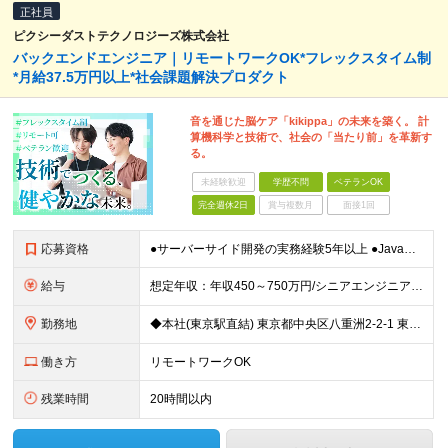
正社員
ピクシーダストテクノロジーズ株式会社
バックエンドエンジニア｜リモートワークOK*フレックスタイム制
*月給37.5万円以上*社会課題解決プロダクト
音を通じた脳ケア「kikippa」の未来を築く。 計
算機科学と技術で、社会の「当たり前」を革新す
る。
未経験歓迎
学歴不問
ベテランOK
完全週休2日
賞与複数月
面接1回
応募資格
●サーバーサイド開発の実務経験5年以上 ●Java（Spring Boot）または同等のサーバーサイド言語/フレームワークでの実務開発経験 ●リレーショナルDB（PostgreSQL 等）の設計・
給与
想定年収：年収450～750万円/シニアエンジニア:年収650～1200万円 ◆月給37.5万円以上 ※経験・能力に応じて決定します。 ※固定残業代（月45時間分相当／9.9万円～）を含みます ※超
勤務地
◆本社(東京駅直結) 東京都中央区八重洲2-2-1 東京ミッドタウン八重洲 八重洲セントラルタワー8階 ※就業場所変更の範囲：会社の定める場所
働き方
リモートワークOK
残業時間
20時間以内