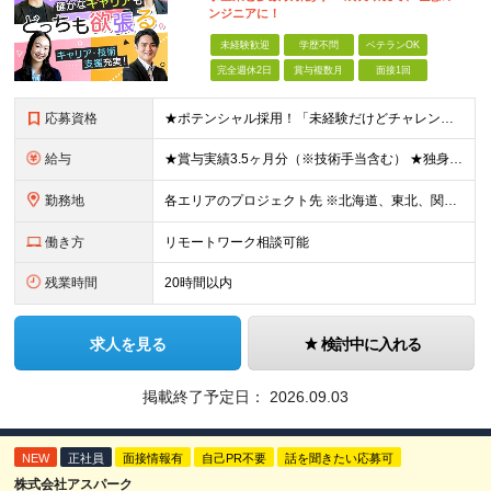
ンジニアに！
未経験歓迎
学歴不問
ベテランOK
完全週休2日
賞与複数月
面接1回
応募資格
★ポテンシャル採用！「未経験だけどチャレンジしたい」方は歓迎！ ◆学歴不問 ◆未経験・第二新卒歓迎 ◆ブランクOK ★何らかの開発・設計の経験をお持ちの方は優遇します！ 【特別な知識・スキルは必要
給与
★賞与実績3.5ヶ月分（※技術手当含む） ★独身寮│寮費手当│引っ越し手当あり ★月給26万円も可能！ 【実務経験者】※前職の給与、経験、スキルをもとに決定 ・月給21万円～60万円＋時間外手当全
勤務地
各エリアのプロジェクト先 ※北海道、東北、関東、北信越、東海、関西、四国、中国、九州の各エリアから希望勤務地をお聞かせください。 ※転勤を伴わない エリア限定採用枠あり。U・Iターンも歓迎です！ ※プ
働き方
リモートワーク相談可能
残業時間
20時間以内
求人を見る
検討中に入れる
掲載終了予定日：
2026.09.03
NEW
正社員
面接情報有
自己PR不要
話を聞きたい応募可
株式会社アスパーク