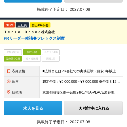
掲載終了予定日：
2027.07.08
NEW
正社員
自己PR不要
Ｔｅｒｒａ Ｄｒｏｎｅ株式会社
PRリーダー候補◆フレックス制度
未経験歓迎
学歴不問
ベテランOK
完全週休2日
賞与複数月
面接1回
応募資格
■広報またはPR会社での実務経験（目安3年以上） ■メディアプロモート/メディアアプローチのご経験がある方 ■メディア対応、関係構築、取材調整などの実務経験 ■プレスリリースの執筆経験 ■社内外との柔
給与
想定年俸：¥5,000,000～¥7,000,000 ※年俸を12で割り、1/12を月額支給分とします。 月額：¥416,667～¥583,334 基本給：¥308,167～¥431,534 みなし残
勤務地
東京都渋谷区南平台町2番17号A-PLACE渋谷南平台4階 （変更の範囲） 当社の支社およびグループ会社拠点 本ポジションは原則就業場所の変更はございません。
求人を見る
検討中に入れる
掲載終了予定日：
2027.07.08