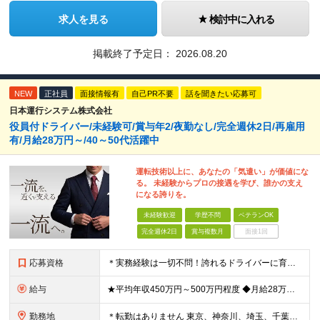
求人を見る
検討中に入れる
掲載終了予定日：
2026.08.20
NEW
正社員
面接情報有
自己PR不要
話を聞きたい応募可
日本運行システム株式会社
役員付ドライバー/未経験可/賞与年2/夜勤なし/完全週休2日/再雇用
有/月給28万円～/40～50代活躍中
運転技術以上に、あなたの「気遣い」が価値にな
る。 未経験からプロの接遇を学び、誰かの支え
になる誇りを。
未経験歓迎
学歴不問
ベテランOK
完全週休2日
賞与複数月
面接1回
応募資格
＊実務経験は一切不問！誇れるドライバーに育てます＊ ◆学歴不問 ◆要普通自動車第一種運転免許 ◆守秘義務を守れる方 ※以下の経験が活かせます ・ホスピタリティ・マナーを大事に人と接する仕事の経験
給与
★平均年収450万円～500万円程度 ◆月給28万円～＋賞与2回＋交通費全額支給＋役職手当 ※試用期間2カ月あり（期間中の雇用形態、待遇に差異はありません） ※月給には月20時間分のみなし残業代3万
勤務地
＊転勤はありません 東京、神奈川、埼玉、千葉県内での勤務となります ※基本的には直行直帰・配属は通いやすさを考慮します ※U・Iターン歓迎 ※東京勤務メインとなります 【本社】 東京都中央区銀座1