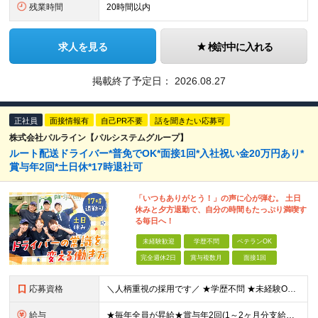
残業時間
20時間以内
求人を見る
検討中に入れる
掲載終了予定日：
2026.08.27
正社員
面接情報有
自己PR不要
話を聞きたい応募可
株式会社パルライン【パルシステムグループ】
ルート配送ドライバー*普免でOK*面接1回*入社祝い金20万円あり*
賞与年2回*土日休*17時退社可
「いつもありがとう！」の声に心が弾む。 土日
休みと夕方退勤で、自分の時間もたっぷり満喫す
る毎日へ！
未経験歓迎
学歴不問
ベテランOK
完全週休2日
賞与複数月
面接1回
応募資格
＼人柄重視の採用です／ ★学歴不問 ★未経験OK ★普通自動車運転免許（AT限定可）をお持ちの方 └研修期間を用意しているので、ペーパードライバーの方もOK◎ ★44歳以下の方 ※若年層の長期キャリア
給与
★毎年全員が昇給★賞与年2回(1～2ヶ月分支給） 東京・神奈川エリア／月給27万5295円～ 静岡エリア／月給25万5221円～ 【試用期間中(2ヶ月間)の給与】 東京・神奈川エリア／月給25万1