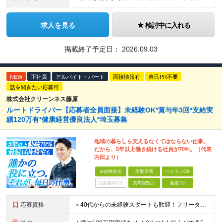
求人を見る
検討中に入れる
掲載終了予定日：
2026.09.03
NEW
正社員
アルバイト・パート
面接情報有
自己PR不要
話を聞きたい応募可
株式会社クリーンネス藤原
ルートドライバー【応募者全員面接】未経験OK*賞与年3回*支給実
績120万有*健康経営優良法人*埼玉募集
地域の暮らしを支えるなくてはならない仕事。
だから、5年以上働き続ける社員が70%。（代表
内田より）
未経験歓迎
学歴不問
ベテランOK
完全週休2日
賞与複数月
面接1回
応募資格
＜40代からの未経験スタートも歓迎！フリーターでもOK＞ type経由での入社者多数！ほぼ全員未経験スタートです◎ ★自己PR＆志望理由必要ナシ ★応募者全員面接 ★未経験OK ★社会人経験初めても