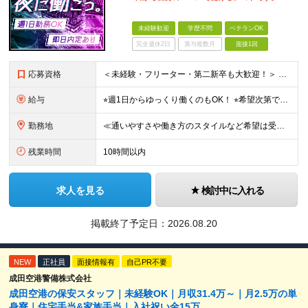
未経験歓迎
学歴不問
ベテランOK
完全週休2日
賞与複数月
面接1回
応募資格
＜未経験・フリーター・第二新卒も大歓迎！＞ ※学歴不問 ★堅苦しい志望動機は必要なし！ ★コミュ力に自信がなくてもOK！ ★特別な資格や専門知識は必要ありません！ 【こんな想いをお持ちの方はぜひ
給与
⭐︎週1日からゆっくり働くのもOK！ ⭐︎希望次第で収入UPも可能！ 当務（当直）／日給21,450円～24,700円 長夜勤／日給13,650円～15,275円 ※支給方法※ 15日締め、25日
勤務地
≪通いやすさや働き方のスタイルなど希望は受け入れます！》 ★転居を伴う転勤なし ★直行直帰が基本 ★駅チカ・オープニング案件も多数 ・希望に応じて東京都内近郊、ほか神奈川・千葉・埼玉も含め、配属先を
残業時間
10時間以内
求人を見る
検討中に入れる
掲載終了予定日：
2026.08.20
NEW
正社員
面接情報有
自己PR不要
成田空港警備株式会社
成田空港の保安スタッフ｜未経験OK｜月収31.4万～｜月2.5万の単
身寮｜住宅手当&家族手当｜入社祝い金15万