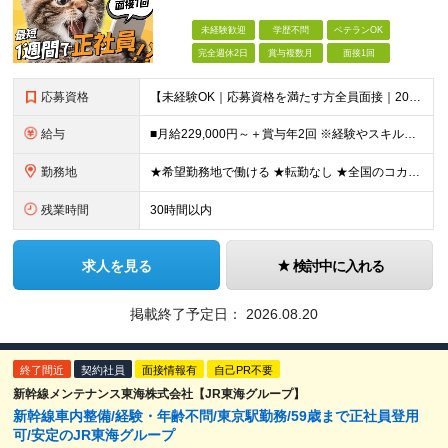
未経験歓迎
学歴不問
ベテランOK
完全週休2日
賞与複数月
面接1回
応募資格
【未経験OK｜応募資格を満たす方全員面接｜20代～40代多数活躍中！】 ◎学歴不問 ◎前職不問 ◎転職回数不問 ◎普通運転免許（AT限定可）をお持ちの方 ◎44歳以下の方（※長期のキャリア形成を図るた
給与
■月給229,000円～＋賞与年2回 ※経験やスキルにより考慮いたします ※試用期間は全国共通で1～3ヶ月あり（習熟度により変動：給与・その他条件の差異なし） ※上記には固定残業代を含みます（エリアに
勤務地
★希望勤務地で働ける ★転勤なし ★全国のコカ・コーラ社営業所で募集中 ※エリア詳細は以下よりご確認ください。
残業時間
30時間以内
求人を見る
検討中に入れる
掲載終了予定日：
2026.08.20
終了間近
契約社員
面接情報有
自己PR不要
新幹線メンテナンス東海株式会社【JR東海グループ】
新幹線車内整備/経験・年齢不問/東京駅勤務/59歳まで正社員登用
可/安定のJR東海グループ