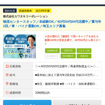
契約社員
面接情報有
自己PR不要
株式会社カワタキコーポレーション
物流センタースタッフ／未経験OK／40代50代60代活躍中／賞与年
2回／車・バイク通勤OK／埼玉エリア募集
≪住み慣れた【飯能】で長いキャリアを歩む≫
創業100年の安定企業で、40代50代から再スター
ト
未経験歓迎
学歴不問
ベテランOK
完全週休2日
賞与複数月
面接1回
応募資格
◇≪40代50代60代活躍中／再雇用制度あり≫◇ 現在、リーダー職は全員が40代以上。 同世代と一緒に働けるからこそ、 ギャップを感じずに居心地が良いのがポイントです。 ■未経験歓迎 ■学歴不問 ■
給与
■基本給に加えて賞与年2回支給 月給23.6万円～＋賞与年2回＋残業代全額支給＋各種手当 ※試用期間なし
勤務地
■埼玉・飯能市勤務 ■車・バイク・自転車通勤OK └駐車場・駐輪場完備で安心 【飯能物流センター】 埼玉県飯能市下川崎34 生活クラブ飯能デリバリーセンター (変更の範囲)上記を除く当社関連勤務地
残業時間
20時間以内