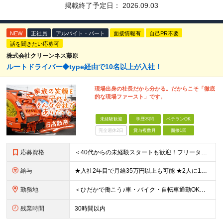
掲載終了予定日：
2026.09.03
NEW
正社員
アルバイト・パート
面接情報有
自己PR不要
話を聞きたい応募可
株式会社クリーンネス藤原
ルートドライバー◆type経由で10名以上が入社！
現場出身の社長だから分かる。だからこそ「徹底
的な現場ファースト」です。
未経験歓迎
学歴不問
ベテランOK
完全週休2日
賞与複数月
面接1回
応募資格
＜40代からの未経験スタートも歓迎！フリーターでもOK＞ type経由での入社者多数！ほぼ全員未経験スタートです◎ ★自己PR＆志望理由必要ナシ ★応募者全員面接 ★未経験OK ★社会人経験初めても
給与
★入社2年目で月給35万円以上も可能 ★2人に1人以上が年収500万円以上 （今後年収500万円以上の層はさらに増える予定。年収500万円以下は多くが直近入社者） ★免許取得にかかる費用は会社が全額負
勤務地
＜ひだかで働こう♪車・バイク・自転車通勤OK！埼玉エリア勤務＞ 埼玉県日高市大字田波目581-3（日高市役所の近く） └転勤なし！ └通勤費上限3万円まで支給 └駐車場完備 【社員の方のお住まい先】
残業時間
30時間以内