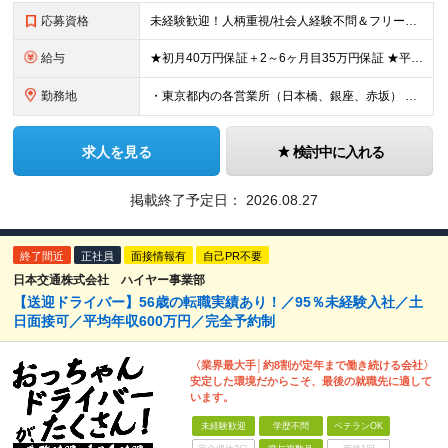
応募資格
未経験歓迎！人柄重視/社会人経験不問＆フリーターもOK ■普通自動車免許（AT限定可）を取得して3年以上経過している方 ※前職・学歴・ブランク・転職回数などは一切不問です。 <2種免許取得代は全額
給与
★初月40万円保証＋2～6ヶ月目35万円保証 ★平均年収600万円 月給236,000円（一律手当含む）＋運転手当（運転した時間に応じて支給）＋残業代＋賞与年2回 ※基礎研修期間（10日間）は日給1
勤務地
・東京都内の各営業所（日本橋、銀座、赤坂） ※勤務地は希望を考慮します。転居を伴う転勤はありません。 ■中央営業所／東京都中央区日本橋兜町1-13 ■銀座営業所／東京都中央区銀座1-11-3 ■赤坂
求人を見る
検討中に入れる
掲載終了予定日：
2026.08.27
終了間近
正社員
面接情報有
自己PR不要
日本交通株式会社 ハイヤー事業部
【送迎ドライバー】56歳の転職実績あり！／95％未経験入社／土
日面接可／平均年収600万円／完全予約制
〈業界最大手│約8割が定年まで働き続ける会社〉
安定した環境だからこそ、最後の就職先に適して
います。
未経験歓迎
学歴不問
ベテランOK