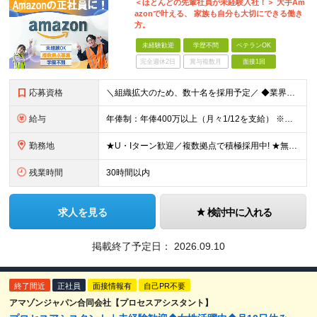
＜ほとんどの先輩社員が未経験入社！＞ 大手Am
azonで叶える、 家族も自分も大切にできる働き
方。
未経験歓迎
学歴不問
ベテランOK
完全週休2日
賞与複数月
面接1回
応募資格
＼組織拡大のため、数十名を採用予定／ ◆業界・職種未経験OK ◆学歴不問 【こんな方にピッタリ！】 ・大手Amazonジャパンの正社員として、腰を据えて働きたい方 ・未経験から新しいキャリアを築きた
給与
年俸制：年俸400万以上（月々1/12を支給） ※時間外手当、深夜勤務手当は勤務時間に応じて、別途全額支給 ※経験・能力の考慮あり ※試用期間3ヵ月（期間中の待遇・条件に変更なし）
勤務地
★U・Iターン歓迎／複数拠点で積極採用中! ★無料シャトルバス利用OK！（一部拠点のみ／詳細はお問い合わせください） 【勤務地は下記からご希望を伺い、配属先を決定します】 ※勤務地の詳細は面接時にご
残業時間
30時間以内
求人を見る
検討中に入れる
掲載終了予定日：
2026.09.10
終了間近
正社員
面接情報有
自己PR不要
アマゾンジャパン合同会社【プロセスアシスタント】