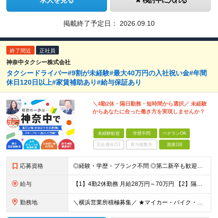
求人を見る
検討中に入れる
掲載終了予定日：
2026.09.10
終了間近
正社員
神奈中タクシー株式会社
タクシードライバー#9割が未経験#最大40万円の入社祝い金#年間
休日120日以上#家賃補助あり#給与保証あり
＼4勤2休・隔日勤務・短時間から選択／ 未経験
からあなたに合った働き方を実現しませんか？
未経験歓迎
学歴不問
ベテランOK
完全週休2日
賞与複数月
面接1回
応募資格
◎経験・学歴・ブランク不問 ◎第二新卒も歓迎です！ ＼応募条件を満たす方と原則全員面接します！／ ■普通運転免許（AT限定可）取得1年以上の方 └二種免許取得費用を会社が全額支援（規定あり） --
給与
【1】4勤2休勤務 月給28万円～70万円 【2】隔日勤務 月給25万円～50万円 【3】短時間勤務 月給15万円～50万円 〈入社直後＆研修期間の収入も安心！〉 ★【未経験者】配属後6ヵ月間『
勤務地
＼横浜営業所積極募集／ ★マイカー・バイク・自転車通勤OK（無料駐車場完備／通勤交通費全額支給） ★神奈川県内・東京都町田市の各営業所での勤務となります。 ※勤務地はあなたの希望を最大限考慮の上、決定