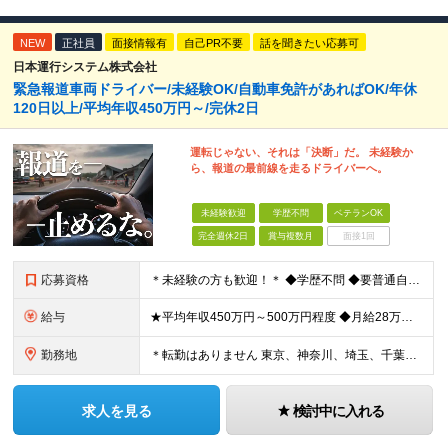
NEW
正社員
面接情報有
自己PR不要
話を聞きたい応募可
日本運行システム株式会社
緊急報道車両ドライバー/未経験OK/自動車免許があればOK/年休
120日以上/平均年収450万円～/完休2日
運転じゃない、それは「決断」だ。 未経験か
ら、報道の最前線を走るドライバーへ。
未経験歓迎
学歴不問
ベテランOK
完全週休2日
賞与複数月
面接1回
応募資格
＊未経験の方も歓迎！＊ ◆学歴不問 ◆要普通自動車第一種運転免許 ◆守秘義務を守れる方 ※以下の経験が活かせます ・ホスピタリティ・マナーを大事に人と接する仕事の経験 ・整備士やディーラーなど、車
給与
★平均年収450万円～500万円程度 ◆月給28万円～＋賞与2回＋交通費全額支給＋役職手当 ※試用期間2カ月あり（期間中の雇用形態、待遇に差異はありません） ※月給には月20時間分のみなし残業代3万
勤務地
＊転勤はありません 東京、神奈川、埼玉、千葉県内での勤務となります ※基本的には直行直帰・配属は通いやすさを考慮します ※U・Iターン歓迎 ※東京勤務メインとなります 【本社】 東京都中央区銀座1
求人を見る
検討中に入れる