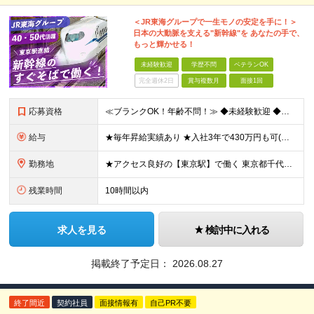
＜JR東海グループで一生モノの安定を手に！＞
日本の大動脈を支える"新幹線"を あなたの手で、
もっと輝かせる！
未経験歓迎
学歴不問
ベテランOK
完全週休2日
賞与複数月
面接1回
応募資格
≪ブランクOK！年齢不問！≫ ◆未経験歓迎 ◆学歴不問 主婦(夫)や新卒、第二新卒、フリーターやミドル層、シニア層の方など大歓迎です！ ★年齢構成★20代・30代：20％／40代・50代：61％
給与
★毎年昇給実績あり ★入社3年で430万円も可(正社員登用された場合) ■入社時月収例：25万2840円(1万2040円×21日)＋賞与支給実績有（年2回・2025年度） 日給1万2040円 ※別
勤務地
★アクセス良好の【東京駅】で働く 東京都千代田区丸の内1-9-1 ※(変更の範囲)上記を除く当社関連勤務地
残業時間
10時間以内
求人を見る
検討中に入れる
掲載終了予定日：
2026.08.27
終了間近
契約社員
面接情報有
自己PR不要