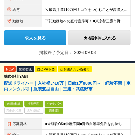
給与
＼最高月収110万円！コツをつかむことが高収入に直結！／ 報酬／1日あたり1万8000円～5万円 ◎試用期間はありません ◎日払い、週払い可(アプリから簡単に申請できます！) ◎スキルにより、単価
勤務地
下記勤務地への直行直帰可！ ■東京都三鷹市野崎3丁目 ■東京都三鷹市下連雀3丁目 ★配達エリアは三鷹市、武蔵野市です (変更の範囲)上記を除く当社関連勤務地 ≪三鷹市・武蔵野市の魅力ポイント≫
求人を見る
検討中に入れる
掲載終了予定日：
2026.09.03
NEW
業務委託
自己PR不要
話を聞きたい応募可
株式会社IYABI
配送ドライバー｜入社祝い10万｜日給1万8000円～｜経験不問｜車
両レンタル可｜服装髪型自由｜三鷹・武蔵野市
未経験歓迎
学歴不問
ベテランOK
完全週休2日
賞与複数月
面接1回
応募資格
■未経験OK■学歴不問■普通自動車免許をお持ちの方(AT限定可) ★20～30代が中心の、比較的若い組織です！ コツやノウハウを共有したり、フォローし合ったりと協力しながら皆で結果を出しています！