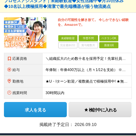
プロセスアシスタント｜未経験歓迎◆女性活躍中◆月10日休み
◆10名以上積極採用◆清潔で最先端機器が揃う物流拠点
自分の可能性を解き放て。 今しかできない経験
を、Amazonで。
未経験歓迎
学歴不問
ベテランOK
完全週休2日
賞与複数月
面接1回
応募資格
＼組織拡大のため数十名を採用予定！先輩社員もほとんどが未経験入社／ ◆業界・職種未経験OK ◆学歴不問 【こんな方にピッタリ！】 ・新しい環境で自分の力を試したい方 ・裁量を持って挑戦したい方 ・幅
給与
年俸制：年俸400万以上（月々1/12を支給） ※時間外手当、深夜勤務手当は勤務時間に応じて、別途全額支給 ※経験・能力の考慮あり ※試用期間3ヵ月（期間中の待遇・条件に変更なし）
勤務地
★U・Iターン歓迎／複数拠点で積極採用中! ★無料シャトルバス利用OK！（一部拠点のみ／詳細はお問い合わせください） 【勤務地は下記からご希望を伺い、配属先を決定します】 ※勤務地の詳細は面接時にご
残業時間
30時間以内
求人を見る
検討中に入れる
掲載終了予定日：
2026.09.10