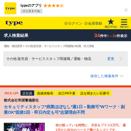
typeのアプリ
インストール
ログイン
会員登録
検討中(
0
)
MENU
34
求人検索結果
件中
1～34
件表示
運輸・物流業界 × その他 販売員・サービススタッフ関連職の転職・求人情報
その他 販売員・サービススタッフ関連職／運輸・物流
変更
保存した検索条件
PICK UP!
正社員
面接情報有
自己PR不要
話を聞きたい応募可
株式会社帝国警備新社
セキュリティスタッフ*残業ほぼなし*週1日～勤務可*Wワーク・副
業OK*面接1回・即日内定も可*志望理由不問
街が眠っている時間に、月収をプラス5万円。 週
1日から自分のペースで働けるシゴトです。