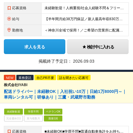
応募資格
未経験歓迎！人柄重視/社会人経験不問＆フリーターもOK ■普通自動車免許（AT限定可）を取得して1年以上経過している方 ※前職・学歴・ブランク・転職回数などは一切不問です。 <2種免許取得代は全額
給与
【半年間月給38万円保証／新人最高年収830万円／賞与年2回／給料控除を100%撤廃】 6ヶ月間、月給38万円保証＋歩合給＋賞与年2回（川崎／保土ヶ谷／戸塚） ◆保証額を超える売上時は上乗せした給与
勤務地
＜神奈川全域で採用！／ご希望の営業所に配属＞◎転居を伴う転勤なし！◎U・Iターン歓迎！◎マイカー通勤OK（駐車場完備） 神奈川全域に6拠点（★希望の営業所に配属） ■本社：横浜市戸塚区名瀬町1152
求人を見る
検討中に入れる
掲載終了予定日：
2026.09.03
NEW
業務委託
自己PR不要
話を聞きたい応募可
株式会社IYABI
配送ドライバー｜未経験OK｜入社祝い10万｜日給1万8000円～｜
車両レンタル可｜研修あり｜三鷹・武蔵野市勤務
未経験歓迎
学歴不問
ベテランOK
完全週休2日
賞与複数月
面接1回
応募資格
■未経験OK■学歴不問■普通自動車免許をお持ちの方(AT限定可) ★20～30代が中心の、比較的若い組織です！ コツやノウハウを共有したり、フォローし合ったりと協力しながら皆で結果を出しています！