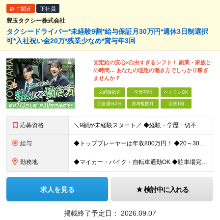
終了間近
正社員
豊玉タクシー株式会社
タクシードライバー*未経験9割*給与保証月30万円*週休3日制選択
可*入社祝い金20万*残業少なめ*賞与年3回
固定給の安心×自由すぎるシフト！ 副業・家族と
の時間… あなたの理想の働き方でしっかり稼ぎ
ませんか？
未経験歓迎
学歴不問
ベテランOK
完全週休2日
賞与複数月
面接1回
応募資格
＼9割が未経験スタート／ ◆経験・学歴一切不問 ◆第二新卒・フリーターも歓迎 【必須条件】 ◆要普通免許（取得後3年以上）※AT限定可 【こんな方にピッタリ！】 ◆安定した稼ぎを得て、収入アップし
給与
◆トッププレーヤーは年収800万円！ ◆20～30代で年収400～500万円稼ぐ方も多数！ ◆手に職付けば60代でも年収500万円稼げる（実例あり） ◆給与保証制度あり！ ＼経験者の場合／ 給与保証
勤務地
◆マイカー・バイク・自転車通勤OK ◆駐車場完備 ◆転勤なし 【営業所】 東京都練馬区豊玉南2-10-17 ※(変更の範囲)上記を除く当社関連勤務地
求人を見る
検討中に入れる
掲載終了予定日：
2026.09.07