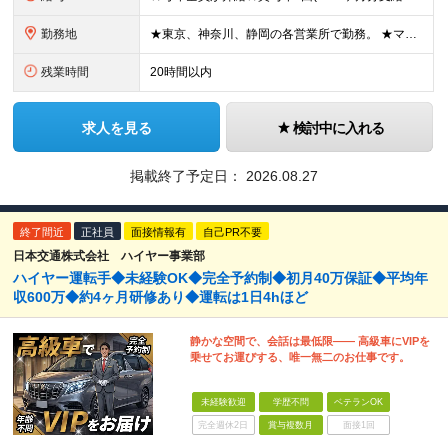
勤務地
★東京、神奈川、静岡の各営業所で勤務。 ★マイカー・バイク通勤OK！（一部営業所除く） ★配属先は希望を考慮して決定いたします！ ★転居を伴う転勤はありません。 【東京】 多摩営業所／東京都多摩市南
残業時間
20時間以内
求人を見る
検討中に入れる
掲載終了予定日：
2026.08.27
終了間近
正社員
面接情報有
自己PR不要
日本交通株式会社 ハイヤー事業部
ハイヤー運転手◆未経験OK◆完全予約制◆初月40万保証◆平均年
収600万◆約4ヶ月研修あり◆運転は1日4hほど
静かな空間で、会話は最低限―― 高級車にVIPを
乗せてお運びする、唯一無二のお仕事です。
未経験歓迎
学歴不問
ベテランOK
完全週休2日
賞与複数月
面接1回