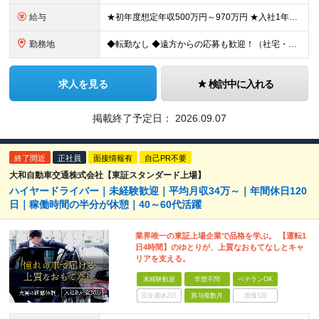
給与
★初年度想定年収500万円～970万円 ★入社1年目の平均月収38万1,600円 ★入社祝い金あり ・経験者：30万円（営業所配属時（1カ月後）に10万円、本採用後（6カ月後）に10万円、本採用後1年
勤務地
◆転勤なし ◆遠方からの応募も歓迎！（社宅・住宅補助あり／規定あり） ◆勤務地は希望を考慮 東京都内（江東区/北区/足立区）のいずれかの拠点にて勤務いただきます ◆東京都江東区猿江2-16-27 ◆
求人を見る
検討中に入れる
掲載終了予定日：
2026.09.07
終了間近
正社員
面接情報有
自己PR不要
大和自動車交通株式会社【東証スタンダード上場】
ハイヤードライバー｜未経験歓迎｜平均月収34万～｜年間休日120
日｜稼働時間の半分が休憩｜40～60代活躍
業界唯一の東証上場企業で品格を学ぶ。 【運転1
日4時間】のゆとりが、上質なおもてなしとキャ
リアを支える。
未経験歓迎
学歴不問
ベテランOK
完全週休2日
賞与複数月
面接1回