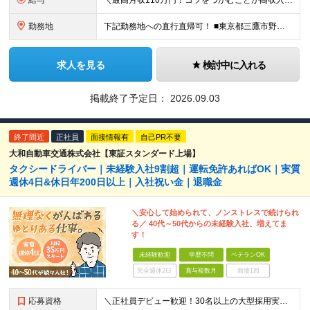
給与
＼最高月収110万円！コツをつかむことが高収入に直結！／ 報酬／1日あたり1万8000円～5万円 ◎試用期間はありません ◎日払い、週払い可(アプリから簡単に申請できます！) ◎スキルにより、単価
勤務地
下記勤務地への直行直帰可！ ■東京都三鷹市野崎3丁目 ■東京都三鷹市下連雀3丁目 ★配達エリアは三鷹市、武蔵野市です (変更の範囲)上記を除く当社関連勤務地 ≪三鷹市・武蔵野市の魅力ポイント≫
求人を見る
検討中に入れる
掲載終了予定日：
2026.09.03
終了間近
正社員
面接情報有
自己PR不要
大和自動車交通株式会社【東証スタンダード上場】
タクシードライバー｜未経験入社9割超｜運転免許あればOK｜実質
週休4日&休日年200日以上｜入社祝い金｜退職金
＼安心して始められて、ノンストレスで続けられ
る／ 40代～50代からの未経験入社、増えてま
す！
未経験歓迎
学歴不問
ベテランOK
完全週休2日
賞与複数月
面接1回
応募資格
＼正社員デビュー歓迎！30名以上の大型採用実施中！／ ◆学歴不問 ◆普通自動車免許(AT可)取得3年以上 ＼こんな方も歓迎します／ ◆転職回数が多い・ブランクがあるなどで不安がある方 ◆頑張り次第で