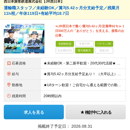
西日本旅客鉄道株式会社【JR西日本】
運輸職スタッフ／未経験OK／賞与5.42ヶ月分支給予定／残業月
11h程／年休119日+有給平均18.7日
≪JR西日本で働く/賞与5.42ヶ月/定着率92％≫ 1
日500万人の「ありがとう」を支える、接客のお
仕事。
未経験歓迎
学歴不問
ベテランOK
完全週休2日
賞与複数月
面接1回
応募資格
★未経験OK・第二新卒歓迎・20代30代活躍★ ☆高卒以上 ☆社会人経験（就労経験）がある方 業界・ポジション・年数は不問です！ 「誰もが知る大手企業で働きたい」 「1人より、チームで仕事がした
給与
★賞与5.42ヶ月分支給予定あり！ （大卒以上）月給24万1,692円～39万5,780円＋各種手当＋賞与2回 （高卒以上）月給22万2,662円～39万5,780円＋各種手当＋賞与2回 ※上記は
勤務地
★U/Iターン歓迎！ご自宅から通える範囲での勤務となります ★JR西日本本社（大阪市北区）または、当社事業エリア内（北陸から北九州まで）の各支社で勤務 ※関西に本社あり※ 〈近畿エリア〉 三重県（
残業時間
20時間以内
求人を見る
検討中に入れる
掲載終了予定日：
2026.08.31