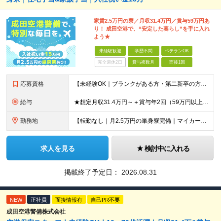
家賃2.5万円の寮／月収31.4万円／賞与59万円あ
り！ 成田空港で、“安定した暮らし”を手に入れ
よう★
未経験歓迎
学歴不問
ベテランOK
完全週休2日
賞与複数月
面接1回
応募資格
【未経験OK｜ブランクがある方・第二新卒の方・正社員が初めての方も歓迎！】 ★応募資格を満たす方は面接確約！ ★20代・30代の若手スタッフも多数活躍中！ ◎58歳以下の方（長期のキャリア形成を図る
給与
★想定月収31.4万円～＋賞与年2回（59万円以上） ★入社お祝い金15万円支給 ★水道+光熱費無料の家賃がリーズナブルな社員寮(単身寮)あり！ ★住宅手当&家族手当あり 月給24万5000円以上(
勤務地
【転勤なし｜月2.5万円の単身寮完備｜マイカー・バイク通勤OK】 成田空港または空港関連施設での勤務となります。 お住まいや希望を考慮し、千葉市美浜区・四街道市への配属となる場合もあります。 【本社
求人を見る
検討中に入れる
掲載終了予定日：
2026.08.31
NEW
正社員
面接情報有
自己PR不要
成田空港警備株式会社