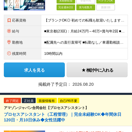
未経験歓迎
学歴不問
ベテランOK
完全週休2日
賞与複数月
面接1回
応募資格
【ブランクOK◎ 初めての転職も歓迎いたします】 ■普通自動車運転免許(AT限定可) ■ドライバー経験者優遇(業界・年数不問) ■高卒以上 ＜先輩たちの転職理由は…＞ 「50代になり、働き方を見直し
給与
■東京都(23区)：月給24万円～40万+賞与年2回 ■東京都(町田市)：月給24万円～27万+賞与年2回 ■富山県(富山市)：月給23-24万円+賞与年2回 ■福岡県(福岡市)：月給24-38
勤務地
■配属先への直行直帰可 ■転勤なし／車通勤相談可 以下いずれかの配属先にて勤務いただきます。 ・東京都(23区) ・東京都(町田市) ・富山県(富山市) ・福岡県(福岡市) 【本社】 東京都新
残業時間
10時間以内
求人を見る
検討中に入れる
掲載終了予定日：
2026.08.20
終了間近
正社員
面接情報有
自己PR不要
アマゾンジャパン合同会社【プロセスアシスタント】
プロセスアシスタント（工程管理）｜完全未経験OK◆年間休日
120日・月10日休み◆女性活躍中