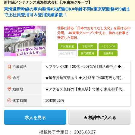
新幹線メンテナンス東海株式会社【JR東海グループ】
東海道新幹線の車内整備#未経験OK#年齢不問#東京駅勤務#59歳ま
で正社員登用可＆登用実績多数！
世界に誇る「日本のおもてなし文化」を届ける10
分間。 JR東海グループで叶える、誇れる仕事と
安定した毎日。
未経験歓迎
学歴不問
ベテランOK
完全週休2日
賞与複数月
面接1回
応募資格
＼ブランクOK！20代～50代の社員活躍中／ ◆未経験歓迎 ◆学歴不問 主婦(夫)や新卒、第二新卒、フリーターやミドル層、シニア層の方など大歓迎です！ ★年齢構成★20代・30代：20％／40代
給与
★毎年昇給実績あり ★入社3年で430万円も可(正社員登用された場合) ■入社時月収例：25万2840円(1万2040円×21日)＋賞与支給実績有（年2回・2025年度） 日給1万2040円 ※別
勤務地
★アクセス良好の【東京駅】で働く 東京都千代田区丸の内1-9-1 ※(変更の範囲)上記を除く当社関連勤務地
残業時間
10時間以内
求人を見る
検討中に入れる
掲載終了予定日：
2026.08.27