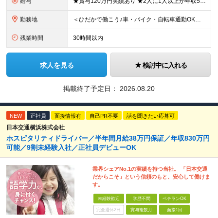
給与
★賞与120万円実績あり ★2人に1人以上が年収500万円以上 （今後年収500万円以上の層はさらに増える予定。年収500万円以下は多くが直近入社者） ★賞与支給実績120万円あり ★免許取得にかかる
勤務地
＜ひだかで働こう♪車・バイク・自転車通勤OK！埼玉エリア勤務＞ 埼玉県日高市大字田波目581-3（日高市役所の近く） └転勤なし！ └通勤費上限3万円まで支給 └駐車場完備 【社員の方のお住まい先】
残業時間
30時間以内
求人を見る
検討中に入れる
掲載終了予定日：
2026.08.20
NEW
正社員
面接情報有
自己PR不要
話を聞きたい応募可
日本交通横浜株式会社
ホスピタリティドライバー／半年間月給38万円保証／年収830万円
可能／9割未経験入社／正社員デビューOK
業界シェアNo.1の実績を持つ当社。 「日本交通
だからこそ」という信頼のもと、安心して働けま
す。
未経験歓迎
学歴不問
ベテランOK
完全週休2日
賞与複数月
面接1回