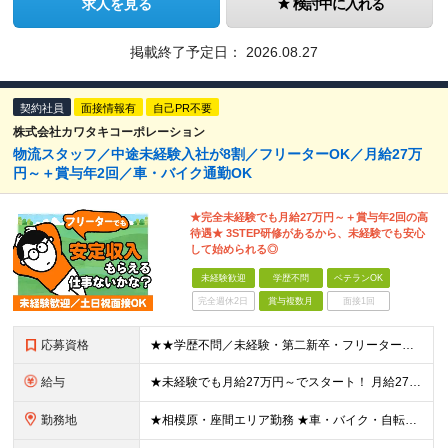
求人を見る
検討中に入れる
掲載終了予定日：
2026.08.27
契約社員
面接情報有
自己PR不要
株式会社カワタキコーポレーション
物流スタッフ／中途未経験入社が8割／フリーターOK／月給27万
円～＋賞与年2回／車・バイク通勤OK
★完全未経験でも月給27万円～＋賞与年2回の高
待遇★ 3STEP研修があるから、未経験でも安心
して始められる◎
未経験歓迎
学歴不問
ベテランOK
完全週休2日
賞与複数月
面接1回
応募資格
★★学歴不問／未経験・第二新卒・フリーター歓迎★★ 今回の応募に必要なスキルは「誰かの話を聞ける」ことだけ◎ 前職経験は一切不問のため、 気になった方は今すぐご応募ください！ 契約の更新 有 更新
給与
★未経験でも月給27万円～でスタート！ 月給27万円～＋賞与年2回＋残業代全額支給＋各種手当 ※試用期間3カ月（試用期間中の給与・待遇に差異はございません）
勤務地
★相模原・座間エリア勤務 ★車・バイク・自転車通勤OK！ └駐車場・駐輪場完備で安心♪ 【相模物流センター】 神奈川県座間市広野台2-10-7 プロロジスパーク座間I内2F (変更の範囲)上記を除