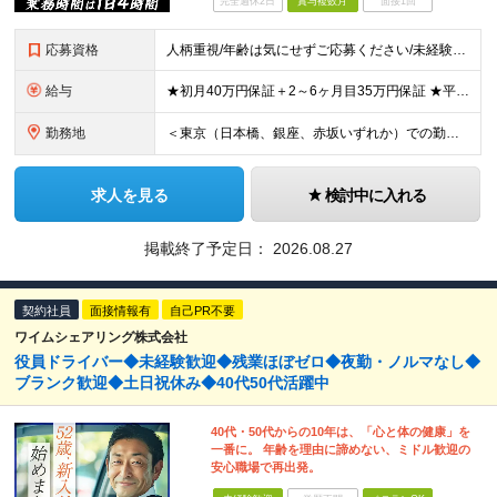
完全週休2日
賞与複数月
面接1回
応募資格
人柄重視/年齢は気にせずご応募ください/未経験OK ■普通自動車免許（AT限定可）を取得して3年以上経過している方 ※前職・学歴・ブランク・転職回数などは一切不問です。 <2種免許取得代は全額会社
給与
★初月40万円保証＋2～6ヶ月目35万円保証 ★平均年収600万円 月給236,000円（一律手当含む）＋運転手当（運転した時間に応じて支給）＋残業代＋賞与年2回 ※基礎研修期間（10日間）は日給1
勤務地
＜東京（日本橋、銀座、赤坂いずれか）での勤務となります！＞ ■中央営業所／東京都中央区日本橋兜町1-13 ■銀座営業所／東京都中央区銀座1-11-3 ■赤坂営業所／東京都千代田区永田町2-11-1
求人を見る
検討中に入れる
掲載終了予定日：
2026.08.27
契約社員
面接情報有
自己PR不要
ワイムシェアリング株式会社
役員ドライバー◆未経験歓迎◆残業ほぼゼロ◆夜勤・ノルマなし◆
ブランク歓迎◆土日祝休み◆40代50代活躍中
40代・50代からの10年は、「心と体の健康」を
一番に。 年齢を理由に諦めない、ミドル歓迎の
安心職場で再出発。