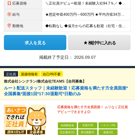
応募資格
＼正社員デビュー歓迎！未経験入社94.7％／ ◆学歴不問 ◆普通自動車免許(AT可)取得後、3年以上が経過している方 ＼こんな方も歓迎します／ ◆転職回数が多い・ブランクあるなどで不安がある方 ◆車
給与
★想定年収400万円～600万円 ★平均月収34万円～50万円 ★入社祝い金あり ・経験者：30万円（営業所配属時（1カ月後）に10万円、本採用後（6カ月後）に10万円、本採用後1年後に10万円を分割
勤務地
◆転勤なし ◆遠方からの応募も歓迎（社宅・住宅補助あり／規定あり） ◆勤務地は希望を考慮 ◆仮眠室・個室のシャワールームなど設備充実 銀座・日比谷いずれかの拠点にて勤務いただきます ◆東京都中央区銀
求人を見る
検討中に入れる
掲載終了予定日：
2026.09.07
正社員
面接情報有
自己PR不要
株式会社シンクラン/株式会社TEAMS【合同募集】
ルート配送スタッフ｜未経験歓迎！応募資格を満たす方全員面接*
全国募集*面接1回*17:30退勤可*日勤のみ
応募資格を満たす方全員面接！ ムリなく正社員
デビューできますよ◎
未経験歓迎
学歴不問
ベテランOK
完全週休2日
賞与複数月
面接1回