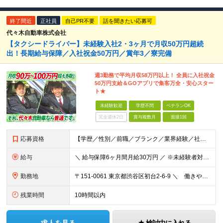
終了間近
正社員
自己PR不要
話を聞きたい応募可
代々木自動車株式会社
【タクシードライバー】未経験入社2・3ヶ月で月収50万円超続
出！長期給与保障／入社祝金50万円／賞年3／寮完備
週3勤務で平均月収58万円以上！ 全員に入社祝金
50万円支給＆GOアプリで集客万全・安心スター
ト★
未経験歓迎
学歴不問
ベテランOK
完全週休2日
賞与複数月
面接1回
応募資格
【学歴／性別／前職／ブランク／業界経験／社会人経験／転職回数不問！20代～70代が活躍中◎】 〈必須〉 ■普通免許取得後1年以上経過している方（AT限定可） または二種免許をお持ちの方 〈未経
給与
＼ 給与保障6ヶ月間月給30万円 ／ ※未経験者対象 ※保障額を超える売上げを確保できた場合は「＋歩合給」を支給します！ ※入社から2、3ヶ月で月収50万円以上を手にしている新人さんが多数です！ 【
勤務地
〒151-0061 東京都渋谷区初台2-6-9 ＼ 働きやすいポイント ／ ★自転車通勤OK ★転勤なし ★U・Iターン歓迎 ★築浅完全個室寮2棟完備（初月家賃無料） ※（変更の範囲）上記を除く当社
残業時間
10時間以内