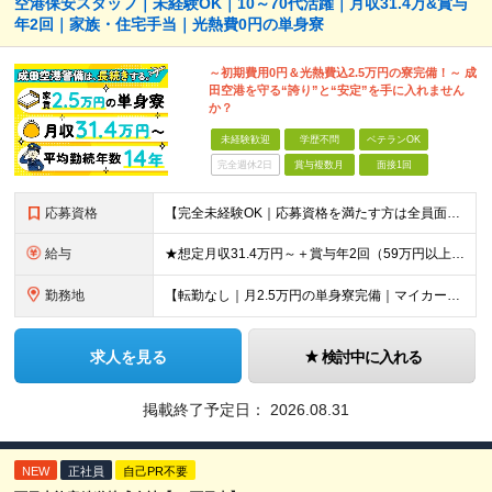
空港保安スタッフ｜未経験OK｜10～70代活躍｜月収31.4万&賞与
年2回｜家族・住宅手当｜光熱費0円の単身寮
～初期費用0円＆光熱費込2.5万円の寮完備！～ 成
田空港を守る“誇り”と“安定”を手に入れません
か？
未経験歓迎
学歴不問
ベテランOK
完全週休2日
賞与複数月
面接1回
応募資格
【完全未経験OK｜応募資格を満たす方は全員面接！】 ◎学歴不問／前職不問／転職回数不問 ◎自動車免許・英語力なども一切不問 ◎58歳以下の方（長期のキャリア形成を図るため） ブランクがある方、正社員
給与
★想定月収31.4万円～＋賞与年2回（59万円以上） ★入社お祝い金15万円支給 ★水道+光熱費無料の家賃がリーズナブルな社員寮(単身寮)あり！ 月給24万5000円以上(基本給21万1000円＋業
勤務地
【転勤なし｜月2.5万円の単身寮完備｜マイカー・バイク通勤OK】 成田空港または空港関連施設での勤務となります。 お住まいや希望を考慮し、千葉市美浜区・四街道市への配属となる場合もあります。 【本社
求人を見る
検討中に入れる
掲載終了予定日：
2026.08.31
NEW
正社員
自己PR不要