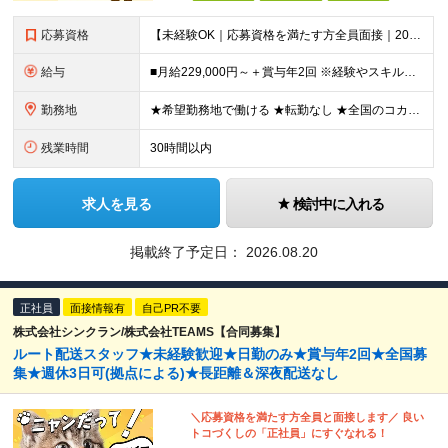
応募資格
【未経験OK｜応募資格を満たす方全員面接｜20代～40代多数活躍中！】 ◎学歴不問 ◎前職不問 ◎転職回数不問 ◎普通運転免許（AT限定可）をお持ちの方 ◎44歳以下の方（※長期のキャリア形成を図るた
給与
■月給229,000円～＋賞与年2回 ※経験やスキルにより考慮いたします ※試用期間は全国共通で1～3ヶ月あり（習熟度により変動：給与・その他条件の差異なし） ※上記には固定残業代を含みます（エリアに
勤務地
★希望勤務地で働ける ★転勤なし ★全国のコカ・コーラ社営業所で募集中 ※エリア詳細は以下よりご確認ください。
残業時間
30時間以内
求人を見る
検討中に入れる
掲載終了予定日：
2026.08.20
正社員
面接情報有
自己PR不要
株式会社シンクラン/株式会社TEAMS【合同募集】
ルート配送スタッフ★未経験歓迎★日勤のみ★賞与年2回★全国募
集★週休3日可(拠点による)★長距離＆深夜配送なし
＼応募資格を満たす方全員と面接します／ 良い
トコづくしの「正社員」にすぐなれる！