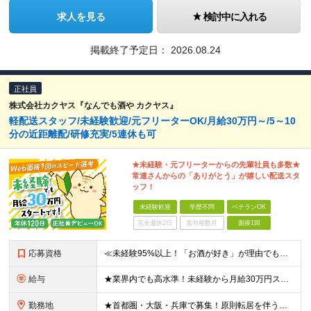
求人を見る
検討中に入れる
掲載終了予定日：
2026.08.24
正社員
株式会社カクヤス『なんでも酒や カクヤス』
軽配送スタッフ/未経験歓迎/元フリーターOK/月給30万円～/5～10
分の近距離配/研修充実/5連休も可
★未経験・元フリーターからの先輩社員も多数★
常連さんからの「ありがとう」が嬉しい配送スタ
ッフ！
未経験歓迎
学歴不問
ベテランOK
完全週休2日
賞与複数月
面接1回
応募資格
≪未経験95%以上！「お酒が好き」が理由でもOK≫ ★20代～50代活躍中 ★フリーターからの正社員デビューも歓迎 ★社会人経験10年以上、長期ブランクがある方もOK ◆未経験歓迎 ◆要普通自動車免
給与
★業界内でも高水準！未経験から月給30万円スタート！ 月給30万150円～34万2250円（固定残業代含む）＋昇給年2回 ※固定残業代は、時間外労働の有無に関わらず30時間分（5万4300円～6万1
勤務地
★首都圏・大阪・兵庫で募集！原則転居を伴う転勤なし ★希望を考慮いたします ★U・I・Jターン歓迎！ 首都圏・大阪・兵庫を中心とした各店舗へ配属となります。 ■東京都 港区、葛飾区、江戸川区、江東