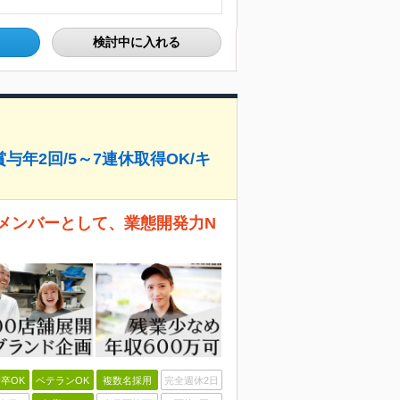
検討中に入れる
与年2回/5～7連休取得OK/キ
メンバーとして、業態開発力N
卒OK
ベテランOK
複数名採用
完全週休2日