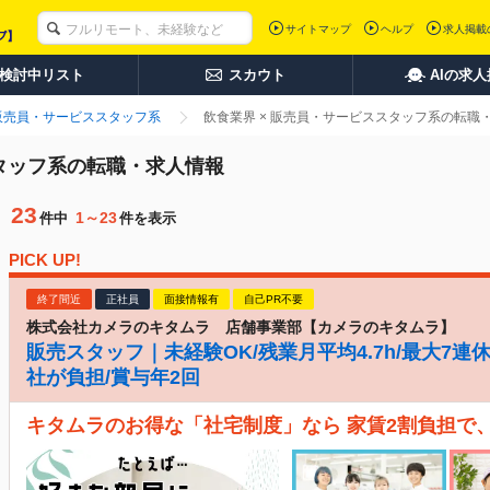
サイトマップ
ヘルプ
求人掲載
検討中リスト
スカウト
AIの求
販売員・サービススタッフ系
飲食業界 × 販売員・サービススタッフ系の転職
スタッフ系の転職・求人情報
23
1～23
件中
件を表示
PICK UP!
終了間近
正社員
面接情報有
自己PR不要
株式会社カメラのキタムラ 店舗事業部【カメラのキタムラ】
販売スタッフ｜未経験OK/残業月平均4.7h/最大7連
社が負担/賞与年2回
キタムラのお得な「社宅制度」なら 家賃2割負担で