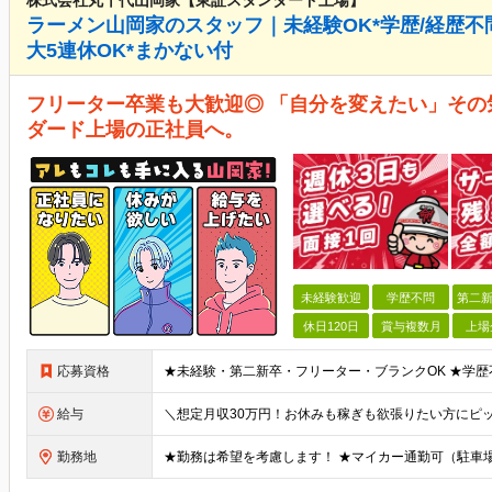
株式会社丸千代山岡家【東証スタンダード上場】
ラーメン山岡家のスタッフ｜未経験OK*学歴/経歴不問*
大5連休OK*まかない付
フリーター卒業も大歓迎◎ 「自分を変えたい」その
ダード上場の正社員へ。
未経験歓迎
学歴不問
第二新
休日120日
賞与複数月
上場
応募資格
給与
勤務地