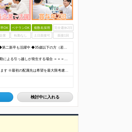
卒OK
ベテランOK
複数名採用
完全週休2日
企業
転勤なし
土日面接可
面接1回
◆未経験歓迎！活躍のフィールドは全国！ ◆学歴不問 ◆第二新卒も活躍中 ◆35歳以下の方（若年層の長期キャリア形成を図るため）
★家賃を8割補助！（限度額は地域により異なる） ※転勤による引っ越しが発生する場合 ＝＝＝＝＝＝＝＝＝＝＝＝＝＝＝＝＝＝＝＝＝＝＝ 例えば、家賃7.5万円なら6万円は会社で負担。 あなたが支払うのは、
全国エリアの「カメラのキタムラ」各店舗へ配属となります ※最初の配属先は希望を最大限考慮した上で決定します ▼詳しい勤務地住所は下記URLをご確認ください。 https://sss.kitamur
検討中に入れる