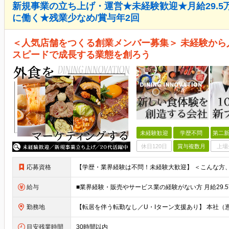
新規事業の立ち上げ・運営★未経験歓迎★月給29.
に働く★残業少なめ/賞与年2回
＜人気店舗をつくる創業メンバー募集＞ 未経験か
スピードで成長する業態を創ろう
未経験歓迎
学歴不問
第二新
休日120日
賞与複数月
上場
応募資格
給与
勤務地
目安残業時間
30時間以内