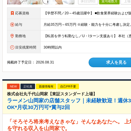
休日120日
賞与複数月
上場
応募資格
給与
勤務地
目安残業時間
30時間以内
求人を見る
掲載終了予定日：
2026.08.31
NEW
正社員
面接情報有
自己PR不要
株式会社丸千代山岡家【東証スタンダード上場】
ラーメン山岡家の店舗スタッフ｜未経験歓迎！週休3日
OK*月収30万円可*賞与2回
「そろそろ将来考えなきゃな」そんなあなたへ。 
を守れる収入を山岡家で。