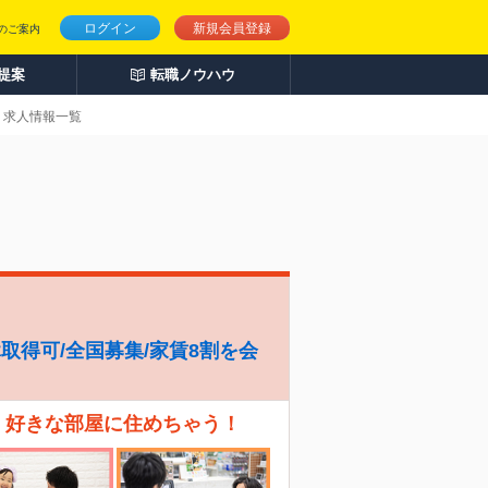
ログイン
新規会員登録
のご案内
人提案
転職ノウハウ
・求人情報一覧
休取得可/全国募集/家賃8割を会
、好きな部屋に住めちゃう！