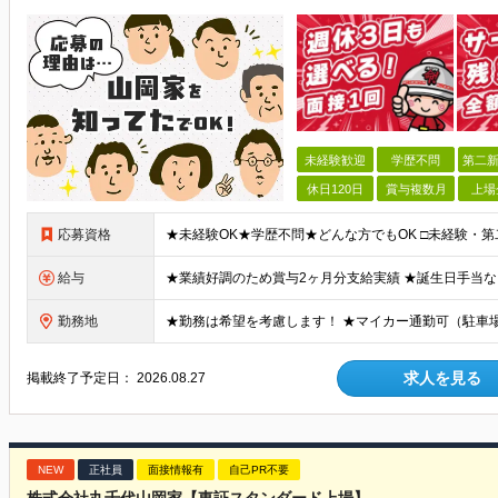
未経験歓迎
学歴不問
第二新
休日120日
賞与複数月
上場
応募資格
給与
勤務地
求人を見る
掲載終了予定日：
2026.08.27
NEW
正社員
面接情報有
自己PR不要