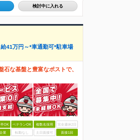
検討中に入れる
給41万円～*車通勤可*駐車場
の盤石な基盤と豊富なポストで、
卒OK
ベテランOK
複数名採用
完全週休2日
企業
転勤なし
土日面接可
面接1回