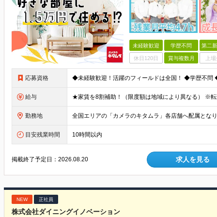
未経験歓迎
学歴不問
第二新
休日120日
賞与複数月
上場
応募資格
給与
勤務地
目安残業時間
10時間以内
求人を見る
掲載終了予定日：
2026.08.20
NEW
正社員
株式会社ダイニングイノベーション