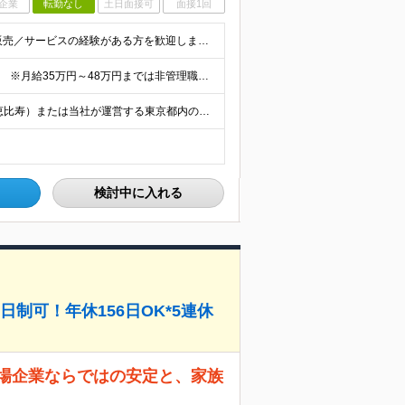
企業
転勤なし
土日面接可
面接1回
【学歴不問／20～45歳活躍中】 ■飲食業界経験および販売／サービスの経験がある方を歓迎します 例えば「もっとこうすれば売れるのに」というアイデアを形にしたい方、経営陣に近いポジションでビジネスを
月給35万円～65万円 ※経験・能力を十分に考慮し決定。 ※月給35万円～48万円までは非管理職となりますので、 上記月給には、月30時間分の固定残業代（61,620円～84,508円）および月10
【転居を伴う転勤なし／U・Iターン支援あり】 本社（恵比寿）または当社が運営する東京都内の直営店舗での勤務 ※配属先は経験・希望・プロジェクト内容を踏まえて決定します。 ★社宅・引越支援制度あり（
検討中に入れる
制可！年休156日OK*5連休
上場企業ならではの安定と、家族