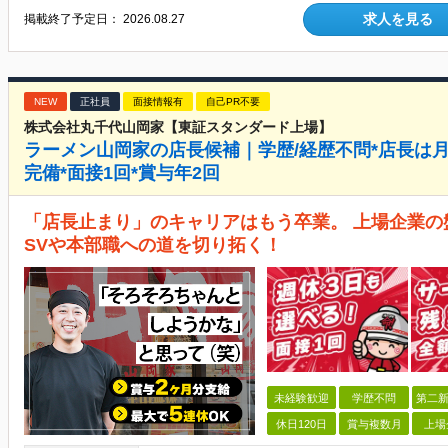
求人を見る
掲載終了予定日：
2026.08.27
NEW
正社員
面接情報有
自己PR不要
株式会社丸千代山岡家【東証スタンダード上場】
ラーメン山岡家の店長候補｜学歴/経歴不問*店長は月
完備*面接1回*賞与年2回
「店長止まり」のキャリアはもう卒業。 上場企業
SVや本部職への道を切り拓く！
未経験歓迎
学歴不問
第二新
休日120日
賞与複数月
上場