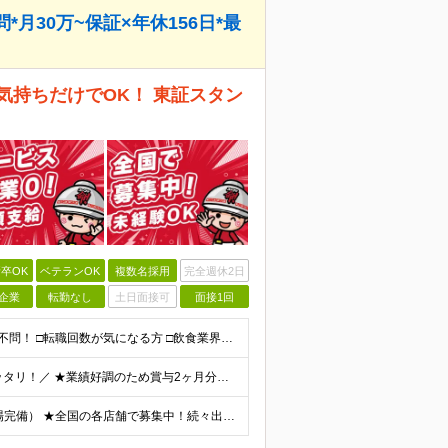
月30万~保証×年休156日*最
気持ちだけでOK！ 東証スタン
卒OK
ベテランOK
複数名採用
完全週休2日
企業
転勤なし
土日面接可
面接1回
★未経験・第二新卒・フリーター・ブランクOK ★学歴不問！ □転職回数が気になる方 □飲食業界にチャレンジしたい方 「やってみたい」という気持ちがあれば、皆さん大歓迎です♪ ◎こんな方が活躍して
＼想定月収30万円！お休みも稼ぎも欲張りたい方にピッタリ！／ ★業績好調のため賞与2ヶ月分支給実績 ★誕生日手当など手当充実 ★年2回昇給チャンス有 ★残業代全額支給（1分単位で支給） 月給25万
★勤務は希望を考慮します！ ★マイカー通勤可（駐車場完備） ★全国の各店舗で募集中！続々出店予定！ ～国内300店舗、47都道府県への展開を目標に出店中！～ ▼積極採用地域▼ ・中部（富山、石川、