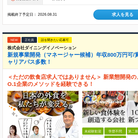
求人を見る
掲載終了予定日：
2026.08.31
NEW
正社員
話を聞きたい応募可
株式会社ダイニングイノベーション
新規事業開発（マネージャー候補）年収800万円可/賞
ャリアパス多数！
＜ただの飲食店求人ではありません＞ 新業態開発の
O.1企業のメソッドを経験できる！
未経験歓迎
学歴不問
第二新