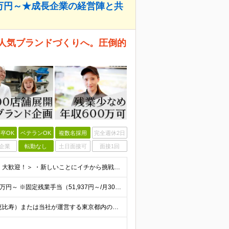
5万円～★成長企業の経営陣と共
ら人気ブランドづくりへ。圧倒的
卒OK
ベテランOK
複数名採用
完全週休2日
企業
転勤なし
土日面接可
面接1回
【学歴・業界経験は不問！未経験大歓迎】 ＜こんな方、大歓迎！＞ ・新しいことにイチから挑戦し、ワクワクする熱量を味わいたい方 ・毎日同じことの繰り返しから抜け出したい方 ・新しいブランドづくりに興味
■業界経験・販売やサービス業の経験がない方 月給29.5万円～ ※固定残業手当（51,937円～/月30時間分）、固定深夜割増手当（3,463円～月10時間分） ■外食業界で店長・副店長等の経験をお
【転居を伴う転勤なし／U・Iターン支援あり】 本社（恵比寿）または当社が運営する東京都内の直営店舗での勤務 ※配属先は経験・希望・プロジェクト内容を踏まえて決定します。 ★社宅・引越支援制度あり（