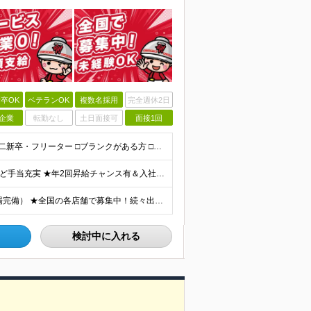
卒OK
ベテランOK
複数名採用
完全週休2日
企業
転勤なし
土日面接可
面接1回
★未経験OK★学歴不問★どんな方でもOK □未経験・第二新卒・フリーター □ブランクがある方 □転職回数が気になる方 □飲食業界にチャレンジしたい方 「やってみたい」という気持ちがあれば、皆さん大
★業績好調のため賞与2ヶ月分支給実績 ★誕生日手当など手当充実 ★年2回昇給チャンス有＆入社1年で店長昇格可 ★残業代全額支給（1分単位で支給） 【週休3日制の場合】 月給25万8,960円以上（固
★勤務は希望を考慮します！ ★マイカー通勤可（駐車場完備） ★全国の各店舗で募集中！続々出店予定！ ～国内300店舗、47都道府県への展開を目標に出店中！～ ▼積極採用地域▼ ・中部（富山、石川、
検討中に入れる