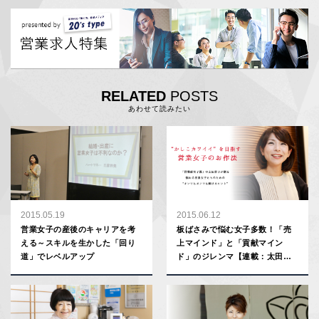
RELATED
POSTS
あわせて読みたい
2015.05.19
2015.06.12
営業女子の産後のキャリアを考
板ばさみで悩む女子多数！「売
える～スキルを生かした「回り
上マインド」と「貢献マイン
道」でレベルアップ
ド」のジレンマ【連載：太田彩
子】