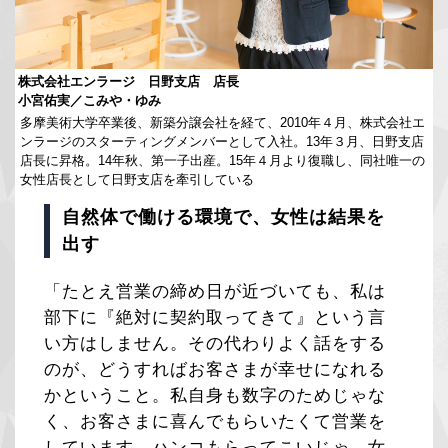
株式会社エンラージ 日野支店 店長
小宮佑実／こみや・ゆみ
多摩美術大学卒業後、新築分譲会社を経て、2010年４月、株式会社エ
ンラージのスターティングメンバーとして入社。13年３月、日野支店
店長に昇格。14年秋、第一子出産。15年４月より復職し、同社唯一の
女性店長として日野支店を牽引している
自然体で働ける環境で、女性は結果を
出す
「たとえ営業の締め日が近づいても、私は
部下に『絶対に契約取ってきて』という言
い方はしません。その代わりよく話をする
のが、どうすればお客さまが幸せになれる
かということ。私自身も数字のためじゃな
く、お客さまに喜んでもらいたくて営業を
しています。ハンコもらってこいじゃ、女