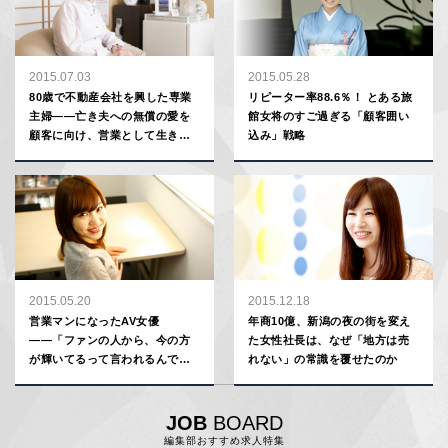
2015.07.03
2015.05.28
80歳で不動産会社を興した専業
リピーター率88.6％！ とある旅
主婦――亡き夫への無償の愛を
館女将のすご過ぎる「顧客囲い
顧客に向け、営業として生きる
込み」戦略
／和田京子不動産
2015.05.20
2015.12.18
営業マンになったAV女優
年商10億、新潟の夜の街を変え
――「ファンの人から、今の方
た女性社長は、なぜ「地方は売
が輝いてるって言われるんで
れない」の常識を覆せたのか
す」
JOB
BOARD
編集部おすすめ求人特集