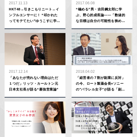
2017.11.13
2017.06.08
HKT48→引きこもりニート→イ
“極める”男・吉田鋼太郎に学
ンフルエンサーに！ “叩かれた
ぶ、野心的成長論――「数値的
ってモテてたい”ゆうこすに学
な目標は自分の可能性を狭め
ぶ、折れない心の育て方
る。営業マンは欲望に忠実にな
れ」
2017.12.14
2018.04.02
「あなたが売れない理由はただ
「経営者の７割が副業に反対」
１つだ」リッツ・カールトン元
の今、ロート製薬会長×ソニー
日本支社長が語る“最強営業論”
の"パラレル女子"が語る「副
業」のメリット／デメリット