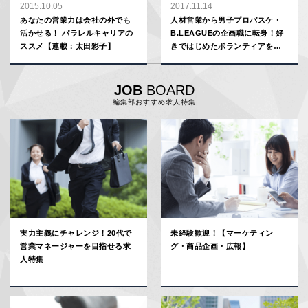
2015.10.05
2017.11.14
あなたの営業力は会社の外でも
人材営業から男子プロバスケ・
活かせる！ パラレルキャリアの
B.LEAGUEの企画職に転身！好
ススメ【連載：太田彩子】
きではじめたボランティアを、
本業につなげた男の話
JOB
BOARD
編集部おすすめ求人特集
実力主義にチャレンジ！20代で
未経験歓迎！【マーケティン
営業マネージャーを目指せる求
グ・商品企画・広報】
人特集