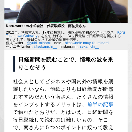
Koru-workers株式会社 代表取締役 南祐貴さん
2012年、博報堂入社。17年に独立し、港区高輪で初のゲストハウス『
Koru
Takanawa Gateway
』を立ち上げる。『#世界最速で日経新聞を解説する
男』として、毎日欠かさず経済の情報発信中。
個人Twitter：
@yuki_minami
note：
https://note.mu/yuki_minami
セカニチTwitter：
@sekanichi__
Instagram：
sekanichi__
日経新聞を読むことで、情報の波を乗
りこなそう
社会人としてビジネスや国内外の情報を網
羅したいなら、他紙よりも日経新聞が断然
おすすめだという南さん。たくさんの情報
をインプットするメリットは、
前半の記事
で触れたとおりだ。とはいえ、日経新聞を
毎日継続して読むのは難しいもの。そこ
で、南さんに５つのポイントに絞って教え