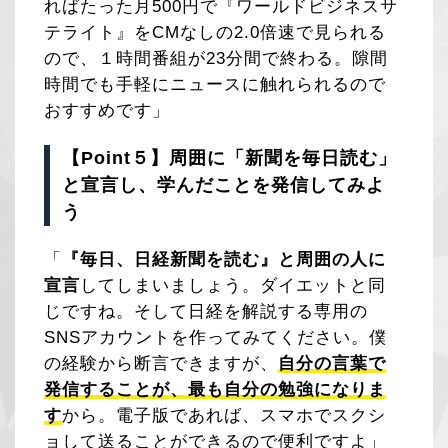
ればたった月500円で『ワールドビジネスサ
テライト』をCMなしの2.0倍速で見られる
ので、１時間番組が23分間で終わる。隙間
時間でも手軽にニュースに触れられるので
おすすめです」
【Point５】周囲に「新聞を毎日読む」
と宣言し、学んだことを発信してみよ
う
「
『毎日、日経新聞を読む』と周囲の人に
宣言
してしまいましょう。ダイエットと同
じですね。そして日経を解説する専用の
SNSアカウントを作ってみてください。僕
の経験から断言できますが、
自分の言葉で
発信することが、最も自分の勉強になりま
す
から。電子版であれば、スマホでスクシ
ョして送ることができるので便利ですよ」