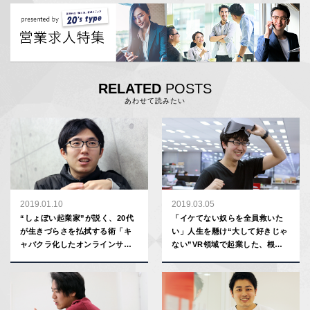
RELATED
POSTS
あわせて読みたい
2019.01.10
2019.03.05
“しょぼい起業家”が説く、20代
「イケてない奴らを全員救いた
が生きづらさを払拭する術「キ
い」人生を懸け“大して好きじゃ
ャバクラ化したオンラインサロ
ない”VR領域で起業した、根暗
ンには入るな」「可愛がられる
20代社長の野望
子分になれ」