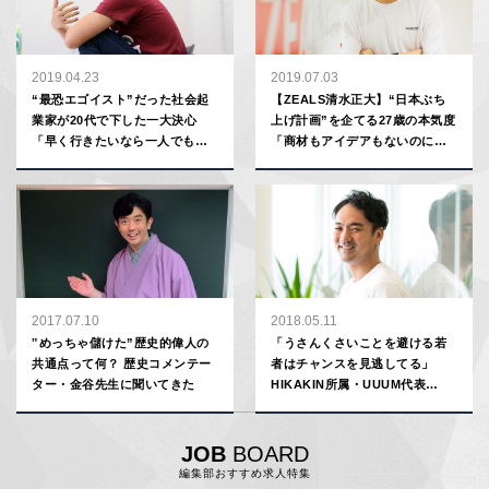
2019.04.23
2019.07.03
“最恐エゴイスト”だった社会起
【ZEALS清水正大】“日本ぶち
業家が20代で下した一大決心
上げ計画”を企てる27歳の本気度
「早く行きたいなら一人でもい
「商材もアイデアもないのに飛
い。でも遠くに行きたいなら皆
び込み営業しまくりました」
で行け」【安部敏樹】
2017.07.10
2018.05.11
‟めっちゃ儲けた”歴史的偉人の
「うさんくさいことを避ける若
共通点って何？ 歴史コメンテー
者はチャンスを見逃してる」
ター・金谷先生に聞いてきた
HIKAKIN所属・UUUM代表
が“普通の総務”から話題の新興
企業トップになるまで
JOB
BOARD
編集部おすすめ求人特集