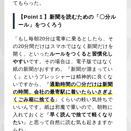
てもらった。
【Point１】新聞を読むための「〇分ル
ール」をつくろう
「もし毎朝20分は電車に乗るとしたら、そ
の20分間だけはスマホではなく新聞だけを
開く、といった
ルールをつくると習慣化し
やすい
です。その場合は、電子版ではなく
紙の新聞がおすすめ。『新聞が溜まってい
く』というプレッシャーは精神的に良くな
いですから、『
通勤時間の〇分だけは新聞
の時間、会社の最寄駅に着いたらいさぎよ
くごみ箱に捨てる
』くらいの軽い気持ちで
いいんです。紙は邪魔で重いので、朝鞄に
入れておくと『
早く読んで捨てて軽くなり
たい
』と思って自然に読む気も起きますか
らね」