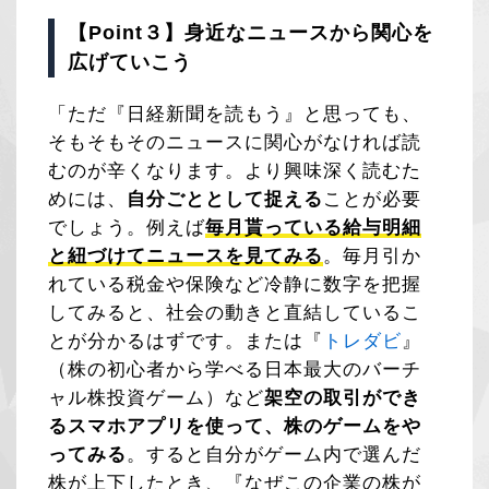
【Point３】身近なニュースから関心を
広げていこう
「ただ『日経新聞を読もう』と思っても、
そもそもそのニュースに関心がなければ読
むのが辛くなります。より興味深く読むた
めには、
自分ごととして捉える
ことが必要
でしょう。例えば
毎月貰っている給与明細
と紐づけてニュースを見てみる
。毎月引か
れている税金や保険など冷静に数字を把握
してみると、社会の動きと直結しているこ
とが分かるはずです。または『
トレダビ
』
（株の初心者から学べる日本最大のバーチ
ャル株投資ゲーム）など
架空の取引ができ
るスマホアプリを使って、株のゲームをや
ってみる
。すると自分がゲーム内で選んだ
株が上下したとき、『なぜこの企業の株が