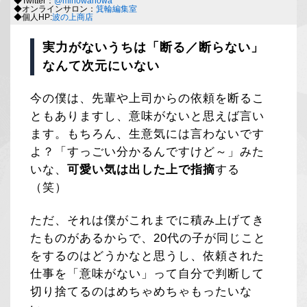
◆Twitter：
@minowanowa
◆オンラインサロン：
箕輪編集室
◆個人HP:
波の上商店
実力がないうちは「断る／断らない」
なんて次元にいない
今の僕は、先輩や上司からの依頼を断るこ
ともありますし、意味がないと思えば言い
ます。もちろん、生意気には言わないです
よ？「すっごい分かるんですけど～」みた
いな、
可愛い気は出した上で指摘
する
（笑）
ただ、それは僕がこれまでに積み上げてき
たものがあるからで、20代の子が同じこと
をするのはどうかなと思うし、依頼された
仕事を「意味がない」って自分で判断して
切り捨てるのはめちゃめちゃもったいな