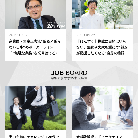
2019.10.17
2019.09.25
産業医・大室正志流“断る／断ら
【けんすう】挑戦に目的はいら
ない仕事”のボーダーライン
ない。無駄や失敗を重ねて“誰か
「“無駄な業務”を切り捨てる20
が応援したくなる”自分の物語を
代を、誰も助けようとは思わな
つくっていこう
い」
JOB
BOARD
編集部おすすめ求人特集
実力主義にチャレンジ！20代で
未経験歓迎！【マーケティン