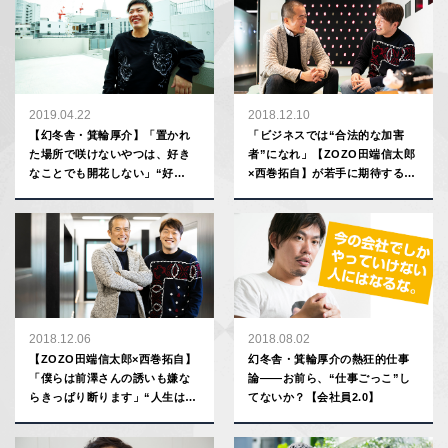
2019.04.22
2018.12.10
【幻冬舎・箕輪厚介】「置かれ
「ビジネスでは“合法的な加害
た場所で咲けないやつは、好き
者”になれ」【ZOZO田端信太郎
なことでも開花しない」“好
×西巻拓自】が若手に期待するこ
き”を見つけたいと焦る20代への
と
助言
2018.12.06
2018.08.02
【ZOZO田端信太郎×西巻拓自】
幻冬舎・箕輪厚介の熱狂的仕事
「僕らは前澤さんの誘いも嫌な
論――お前ら、“仕事ごっこ”し
らきっぱり断ります」“人生は自
てないか？【会社員2.0】
分次第”を実現する生き方