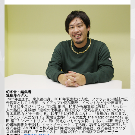
幻冬舎・編集者
箕輪厚介さん
1985年生まれ。東京都出身。2010年双葉社に入社。ファッション雑誌の広
告営業として４年間、タイアップや商品開発、イベントなどを企画運営。
『ネオヒルズジャパン』与沢翼 創刊。14年から編集部に異動し『たった一
人の熱狂』見城徹/『逆転の仕事論』堀江貴文/『空気を読んではいけない』
青木真也 などを手掛ける。15年7月に幻冬舎に入社。『多動力』堀江貴文/
『ブランド人になれ！』田端信太郎/『メモの魔力 The Magic of Memos』前
田 裕二/『ハートドリブン 目に見えないものを大切にする力』塩田 元規など
の書籍編集を手掛け、ヒットメーカーとして活躍。18年１月末に設立した
株式会社CAMPFIREと株式会社幻冬舎の共同出資会社、株式会社エクソダ
ス取締役に就任。アーティスト「箕輪☆狂介」の出版プロデューサー