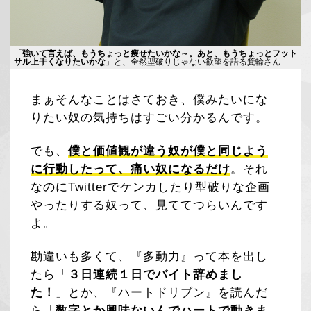
「
強いて言えば、もうちょっと痩せたいかな～。あと、もうちょっとフット
サル上手くなりたいかな
」と、全然型破りじゃない欲望を語る箕輪さん
まぁそんなことはさておき、僕みたいにな
りたい奴の気持ちはすごい分かるんです。
でも、
僕と価値観が違う奴が僕と同じよう
に行動したって、痛い奴になるだけ
。それ
なのにTwitterでケンカしたり型破りな企画
やったりする奴って、見ててつらいんです
よ。
勘違いも多くて、『多動力』って本を出し
たら「
３日連続１日でバイト辞めまし
た！
」とか、『ハートドリブン』を読んだ
ら「
数字とか興味ないんでハートで動きま