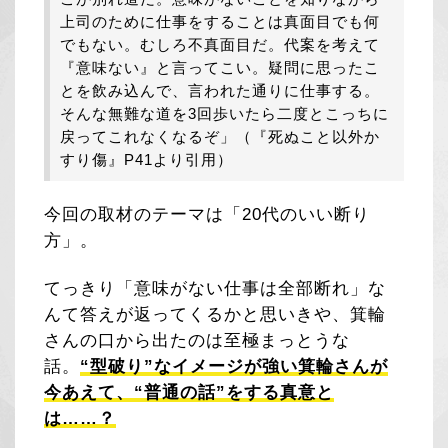
上司のために仕事をすることは真面目でも何
でもない。むしろ不真面目だ。代案を考えて
『意味ない』と言ってこい。疑問に思ったこ
とを飲み込んで、言われた通りに仕事する。
そんな無難な道を3回歩いたら二度とこっちに
戻ってこれなくなるぞ」（『死ぬこと以外か
すり傷』P41より引用）
今回の取材のテーマは「20代のいい断り
方」。
てっきり「意味がない仕事は全部断れ」な
んて答えが返ってくるかと思いきや、箕輪
さんの口から出たのは至極まっとうな
話。
“型破り”なイメージが強い箕輪さんが
今あえて、“普通の話”をする真意と
は……？