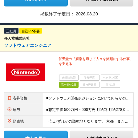
掲載終了予定日：
2026.08.20
正社員
自己PR不要
任天堂株式会社
ソフトウェアエンジニア
任天堂の「娯楽を通じて人々を笑顔にする仕事」
を支える
未経験歓迎
学歴不問
ベテランOK
完全週休2日
賞与複数月
面接1回
応募資格
■ソフトウェア開発ポジションにおいて何らかの知識・経験がある方 ※配属組織や担当プロジェクトにより異なる場合がございます。
給与
■想定年収 500万円～900万円 月給制 月給278,000円～ ※残業が発生した場合、残業代を別途全額支給します ※試用期間2ヶ月あり(待遇や給与に差異はありません)
勤務地
下記いずれかの勤務地となります。 京都 または 東京 ※応募時に希望する勤務地をお選びいただけます。 【本社開発棟】 〒601-8502 京都市南区東九条南松田町2番地1 (変更の範囲)上記を除