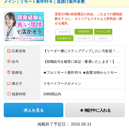
メイン｜リモート案件95％｜直請け案件多数
直取引9割×技術選定の自由。 これまでの開発経
験をテコに、 キャリアもスキルも上昇気流へ乗
せる場所。
未経験歓迎
学歴不問
ベテランOK
完全週休2日
賞与複数月
面接1回
応募資格
【リーダー層にステップアップしたい方歓迎！】 ■何かしらの開発経験をお持ちの方（言語不問） └テスター・ローコード開発のみや、 C言語での組み込み開発経験でも大歓迎です！ ■本社に出社できる方 └
給与
【前職給与を確実に保証・優遇いたします！】 ★経験・スキル・前職年収を考慮し、前職以上の提示を基本として決定します。 月給 34万円～48万円 ＋ 昇給査定年2回 ※経験・能力を考慮の上、社内規定
勤務地
★フルリモート案件95％ ★創業当時からリモートワークに注力 勤務は自宅または中目黒オフィスが中心となります。 案件の約9割は受託開発ですが、 一部案件では首都圏のクライアント先で勤務いただく場合が
働き方
リモートワークがメイン
残業時間
20時間以内
求人を見る
検討中に入れる
掲載終了予定日：
2026.08.31