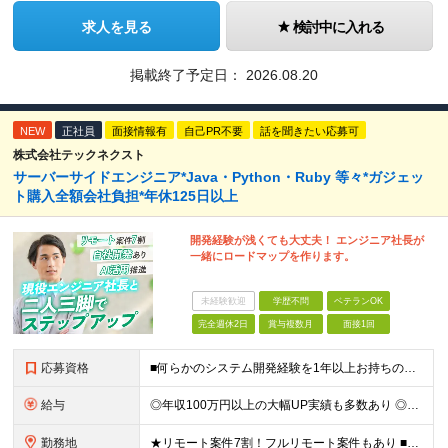
求人を見る
検討中に入れる
掲載終了予定日：
2026.08.20
NEW
正社員
面接情報有
自己PR不要
話を聞きたい応募可
株式会社テックネクスト
サーバーサイドエンジニア*Java・Python・Ruby 等々*ガジェッ
ト購入全額会社負担*年休125日以上
開発経験が浅くても大丈夫！ エンジニア社長が
一緒にロードマップを作ります。
未経験歓迎
学歴不問
ベテランOK
完全週休2日
賞与複数月
面接1回
応募資格
■何らかのシステム開発経験を1年以上お持ちの方 ┗言語や担当フェーズは一切不問です。 また、ローコード開発やRPA開発、SaaSカスタマイズのみでも大歓迎です！ ■学歴不問 ＼こんな方にピッタリの
給与
◎年収100万円以上の大幅UP実績も多数あり ◎「年俸制」または「月給制（賞与あり）」から選択可能 ◎前職給与や本人の希望を最大限に考慮して決定 ＼選べる2つの給与形態／ あなたのライフスタイルや将
勤務地
★リモート案件7割！フルリモート案件もあり ■東京、神奈川、千葉、埼玉、大阪、京都、兵庫の各プロジェクト先、またはテレワーク（リモートワーク） ※転居を伴う転勤はありません。 ※お住まいの地域や希望を