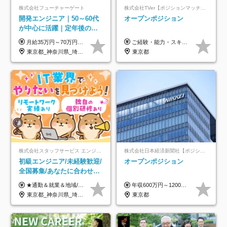
株式会社フューチャーゲート
株式会社TVer【ポジションマッチ登録】
開発エンジニア｜50～60代
オープンポジション
が中心に活躍｜定年後の給
与減ナシ｜年収50万円アッ
月給35万円～70万円（固定残業代30時間分63,869円～を含む）+賞与年1回 ※30時間を超える分は別途支給します ●これまでのご経験・スキル・前職給与をできる限り考慮します ●待機期間も給与を100％支給します ●試用期間中も給与や福利厚生は同じです ≪年収を維持しながら長く働けます！≫ 一般的な企業では55歳や60歳を機に年収が下がりますが、 当社は役職などではなく「スキルや経験」で評価。 エンジニアとして長く働きながら あなたにふさわしい年収を維持できます！
ご経験・能力・スキル等により、当社基準にて優遇・相談のうえ決定いたします。
プ実績／昇給率92％（直近3
東京都_神奈川県_埼玉県_千葉県
東京都
年）
株式会社スタッフサービス エンジニアリング事業本部
株式会社日本経済新聞社【ポジションマッチ登録】
初級エンジニア/未経験歓迎/
オープンポジション
全国募集/あなたに合わせた
オリジナル研修をご用
★通勤＆就業＆地域/住宅＆役職手当あり ★残業代は全額支給 ★選べる給与制度あり！ ■東京・神奈川・千葉・埼玉勤務の場合 月給24.5万円～55万円＋諸手当 （残業代は全額支給） (20,000円の地域/住宅手当込み) ■愛知・京都・大阪・兵庫勤務の場合 月給24万円以上＋諸手当 （残業代は全額支給） (15,000円の地域/住宅手当込み) ■茨城・栃木・群馬・静岡・三重・滋賀・広島・福岡勤務の場合 月給23.5万円以上＋諸手当 （残業代は全額支給） (10,000円の地域/住宅手当込み) ■北海道・宮城・山梨・長野・岐阜・奈良・和歌山・岡山勤務の場合 月給23万円以上＋諸手当 （残業代は全額支給） (5,000円の地域/住宅手当込み) ■その他のエリア勤務の場合 月給22.5万円以上＋諸手当 （残業代は全額支給） ※経験や能力を考慮し、当社規定により優遇します 【昇給：年一回実施】 【選べる給与制度】 ★収入を重視する方に… 「変動型人事制度」の選択も可能（派遣先からの評価に応じて収入アップ！） ※年2回のタイミングで希望者と面談の上決定します。
年収600万円～1200万円 ※上記年収は、想定年収です。住居費補助、子手当などの各種手当を含む金額です。 ※経験・能力等を考慮の上、当社規定により決定します。
意/AI・IoT/残業平均8時間
東京都_神奈川県_埼玉県_千葉県_大阪府_愛知県_北海道_岩手県_宮城県_山形県_福島県_茨城県_栃木県_群馬県_山梨県_長野県_富山県_石川県_静岡県_岐阜県_三重県_兵庫県_京都府_滋賀県_奈良県_広島県_岡山県_山口県_愛媛県_福岡県_熊本県_長崎県
東京都