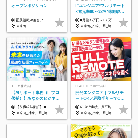
オープンポジション
ITエンジニア*フルリモート
×還元率80～92％*未経験歓
迎*年休134日*月給35万～*
配属組織や担当プロジェクトにより異なります。 ▼参考情報 ----------------------- 年俸650万～（1/12を月々支給） ※経験、能力を考慮の上、当社規定により優遇いたします。 ※時間外、休日出勤、深夜手当に対する賃金も基本年俸に含みます。
■月給35万円～130万円＋賞与年2回＋各種手当 ※システムエンジニアの経験をお持ちの方は月給41万円以上＋賞与年2回（108万円～）＋手当 ■単価（年収）アップのチャンスは最大年12回 ※残業代は1分単位で100％全額支給。サービス残業などは一切ありません ※試用期間6ヵ月（試用期間中の待遇・給与に差はありません）
定着率100%
東京都
東京都_神奈川県_埼玉県_千葉県_大阪府_愛知県_北海道_青森県_岩手県_宮城県_秋田県_山形県_福島県_茨城県_栃木県_群馬県_新潟県_山梨県_長野県_富山県_石川県_福井県_静岡県_岐阜県_三重県_兵庫県_京都府_滋賀県_奈良県_和歌山県_広島県_岡山県_鳥取県_島根県_山口県_徳島県_香川県_愛媛県_高知県_福岡県_熊本県_佐賀県_長崎県_大分県_宮崎県_鹿児島県_沖縄県
ＦＴＣ株式会社
FLARETECH株式会社
【AIサポート事務（ITプロ
開発エンジニア｜フルリモ
候補）】あなたのビジネス
ートOK／経験半年～でOK
経験をAI業界で活かす◆IT
／実質還元率80～90%／前
【前職給与保証】 ■未経験者： 月給30万円～35万円 ■ローキャリア（経験目安1年程度）： 月給35万円～40万円 ■経験者（経験目安3年以上）： 月給40万円～60万円 ■即戦力（経験目安5年以上）： 月給45万円～80万円 ※上記金額には固定残業代30時間分 【未経験者5万5000円～7万3000円、 ローキャリア6万4000円～7万3000円、 経験者5万8000円～10万9000円、 即戦力8万2000円～14万5000円】を含みます。 ※30時間を超える場合は追加で全額支給します。 ※経験・能力・前職給与などを総合的に評価したうえでご納得いただけるよう個別決定。 未経験者の場合、前職給与とポテンシャルを査定のうえ決定いたします。 ※日本国内でのIT業界経験、または同等の実務経験と能力に応じて決定します。 ※前職給与は日本円かつ、日本国内での実績に基づき評価します。 【納得の評価システム】 ★クォーター毎に査定する評価制度導入！ 明確な評価基準で翌年度年収を上げましょう！ ★評価対象期間に在籍中のほとんどの社員が昇給し 年収アップを実現しています！ ★様々なインセンティブ制度を用意し多角的に正当評価しています！ ※試用期間6カ月（期間中の待遇等に差異なし）
☑︎ 直近実績、月平均17,000円の昇給 ☑︎ 前職給与100%保証 ☑︎ 実質還元率80～90% ☑︎ 待機時も給与は満額支給 月給35万円～70万円＋交通費など各種手当 ※想定年収：4,200,000円～10,560,000円 ※経験・能力等を考慮の上で決定します。 ※上記金額には、みなし残業手当（50時間分・104,000円～212,000円）を含みます。超過分は別途追加支給します。 ┗残業時間は月平均10時間、多い時でも20時間程度と安定しております ★単価連動型の給与体系ではないため、万が一待機になってもその間の給与は満額支給しています。 ＜1年間の昇給事例をご紹介！＞ ・20代/フロントエンドエンジニア：月給274,000円→月給362,000円（＋88,000円/月） ・20代/iOSエンジニア：月給237,000円→月給287,000円（＋50,000円/月） ・20代/Androidエンジニア：月給316,000円→月給374,000円（＋58,000円/月） ・30代/Javaエンジニア（上流）：月給340,000円→月給418,000円（＋78,000円/月） ・30代/PMO：月給340,000円→月給418,000円（＋78,000円/月）
未経験OK◆目指せるコンサ
給保証／AI系など最先端案
東京都_神奈川県_埼玉県_千葉県
東京都_神奈川県_埼玉県_千葉県_大阪府_愛知県_北海道_青森県_岩手県_宮城県_秋田県_山形県_福島県_茨城県_栃木県_群馬県_新潟県_山梨県_長野県_富山県_石川県_福井県_静岡県_岐阜県_三重県_兵庫県_京都府_滋賀県_奈良県_和歌山県_広島県_岡山県_鳥取県_島根県_山口県_徳島県_香川県_愛媛県_高知県_福岡県_熊本県_佐賀県_長崎県_大分県_宮崎県_鹿児島県_沖縄県
ル
件多数