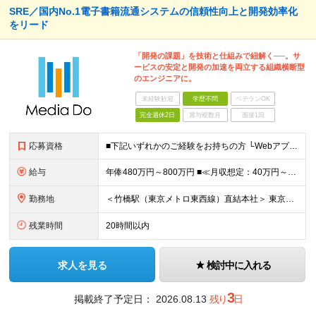
SRE／国内No.1電子書籍流通システムの信頼性向上と開発効率化
をリード
「開発の課題」を技術と仕組みで紐解く──。サ
ービスの安定と開発の加速を両立する組織横断型
のエンジニアに。
未経験歓迎
学歴不問
ベテランOK
完全週休2日
賞与複数月
面接1回
応募資格
■下記いずれかのご経験をお持ちの方 └Webアプリケーションの開発経験 └インフラ（クラウド/オンプレ不問）構築・運用経験 ■学歴不問 □SRE未経験の方も歓迎 「開発経験を活かしインフラも学びたい
給与
年俸480万円～800万円 ■≪月収想定：40万円～66万6,000円≫ ・担当いただく業務範囲やマネジメントの有無など、役割に応じて決定します ・年俸額を12分割し、毎月支給します ・試用期間3カ
勤務地
＜竹橋駅（東京メトロ東西線）直結本社＞ 東京都千代田区一ツ橋一丁目1番1号パレスサイドビル5F・8F （変更の範囲）上記を除く当社関連勤務地
残業時間
20時間以内
求人を見る
検討中に入れる
3
掲載終了予定日：
2026.08.13
残り
日