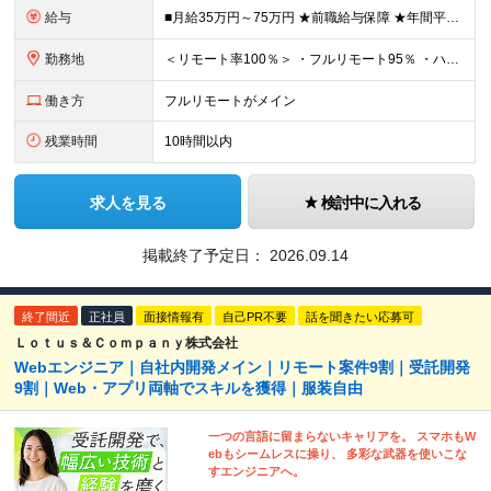
給与
■月給35万円～75万円 ★前職給与保障 ★年間平均昇給率約10％ ※月給額は、経験・スキルを考慮の上、決定いたします ※上記月給額には、みなし残業代3万円～7万円（月20時間分）が含まれています
勤務地
＜リモート率100％＞ ・フルリモート95％ ・ハイブリッド5% ★30％の社員が地方に在住しながら、リモート環境でプロジェクトに参画しています。全国どこにお住まいでも働ける環境が整っています。まず
働き方
フルリモートがメイン
残業時間
10時間以内
求人を見る
検討中に入れる
掲載終了予定日：
2026.09.14
終了間近
正社員
面接情報有
自己PR不要
話を聞きたい応募可
Ｌｏｔｕｓ＆Ｃｏｍｐａｎｙ株式会社
Webエンジニア｜自社内開発メイン｜リモート案件9割｜受託開発
9割｜Web・アプリ両軸でスキルを獲得｜服装自由
一つの言語に留まらないキャリアを。 スマホもW
ebもシームレスに操り、 多彩な武器を使いこな
すエンジニアへ。