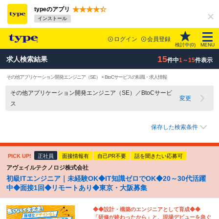
typeのアプリ
インストール
ログイン
会員登録
検討中(
0
)
MENU
15
求人検索結果
件中
1～15
件表示
その他アプリケーション開発エンジニア（SE） × BtoCサービスの転職・求人情報
その他アプリケーション開発エンジニア（SE）／BtoCサービ
変更
ス
保存した検索条件
PICK UP!
正社員
面接情報有
自己PR不要
話を聞きたい応募可
アヴェイルテクノロジ株式会社
初級ITエンジニア｜未経験OK◆IT知識ゼロでOK◆20～30代活躍
中◆面接1回◆リモートあり◆東京・大阪募集
◆◆設計・構築のエンジニアとして育成◆◆
「研修が終わったから」と、現場デビューを急ぐ