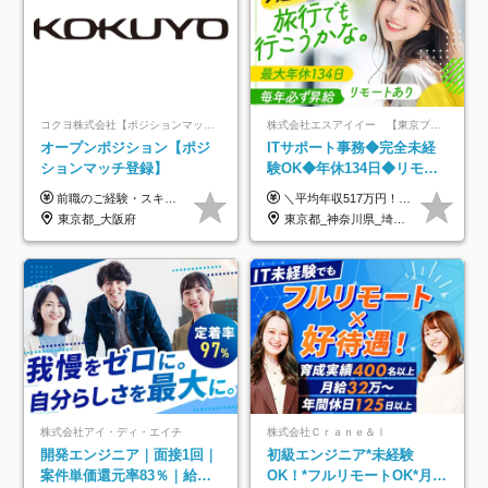
コクヨ株式会社【ポジションマッチ登録】
株式会社エスアイイー 【東京プロマーケット上場】
オープンポジション【ポジ
ITサポート事務◆完全未経
ションマッチ登録】
験OK◆年休134日◆リモー
トOK◆残業月7h以下◆賞与
前職のご経験・スキル等を考慮して決定します。
＼平均年収517万円！入社5年目まで毎年必ず昇給／ ■賞与年3回 ■年収800万円以上も可 ■入社3年以上の平均年収469.2万円 月給23万2000円以上＋賞与年3回＋各種手当 ☆入社5年目まで最大1万5000円の定期昇給を確約 ┃各種手当充実 ・規定の資格を取得すれば、2000円～5万円を毎月支給（2万4000円～60万円／年） ・研修中に取得した取得率95％の資格でも研修後の給料UP ※月給は年齢・経験・能力を考慮して、優遇いたします ※上記月給金額は固定残業代（20時間/3万1300円円以上）を含み、超過分は別途支給いたします ※試用期間（6ヶ月）は月給に変動はありますが、その他待遇に差異はありません ├入社後1ヶ月～3ヶ月間は、月給20万1900円となります └上記金額は固定残業代（10時間／1万6000円）を含み、超過分は別途支給いたします
年3回◆5年目まで必ず昇給
東京都_大阪府
東京都_神奈川県_埼玉県_千葉県_大阪府_愛知県_北海道_青森県_岩手県_宮城県_秋田県_山形県_福島県_茨城県_栃木県_群馬県_新潟県_山梨県_長野県_富山県_石川県_福井県_静岡県_岐阜県_三重県_兵庫県_京都府_滋賀県_奈良県_和歌山県_広島県_岡山県_鳥取県_島根県_山口県_徳島県_香川県_愛媛県_高知県_福岡県_熊本県_佐賀県_長崎県_大分県_宮崎県_鹿児島県_沖縄県
株式会社アイ・ディ・エイチ
株式会社Ｃｒａｎｅ＆Ｉ
開発エンジニア｜面接1回｜
初級エンジニア*未経験
案件単価還元率83％｜給与
OK！*フルリモートOK*月給