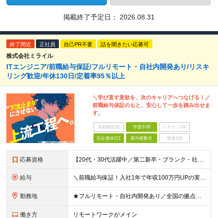
掲載終了予定日：
2026.08.31
終了間近
正社員
自己PR不要
話を聞きたい応募可
株式会社ミライル
ITエンジニア/前職給与保証/フルリモート・自社内開発あり/リスキ
リング歓迎/年休130日/定着率95％以上
＼学び直す意欲を、次のキャリアへつなげる！／
前職給与保証のもと、安心して一歩を踏み出せま
す。
未経験歓迎
学歴不問
ベテランOK
完全週休2日
賞与複数月
面接1回
応募資格
【20代・30代活躍中／第二新卒・ブランク・社会人経験10年以上も歓迎】 ＜応募条件＞ ◇学歴不問 ◇IT業界での実務経験をお持ちの方（年数不問） ※以下いずれかのご経験を想定しています └テスター
給与
＼前職給与保証！入社1年で年収100万円UPの実績あり／ ＜経験2年未満の方＞ 月給30万円～35万円 ＜経験2年以上の方＞ 月給35万円～45万円 ＜PM/PL経験のある方＞ 月給70万円～1
勤務地
★フルリモート・自社内開発あり／全国の拠点で募集中！ 北海道、宮城県、新潟県、東京都、大阪府、福岡県、沖縄県にある各拠点 ※様々な企業の現場で、当社プロジェクトに加わり業務を行っていただきます。 ※希
働き方
リモートワークがメイン