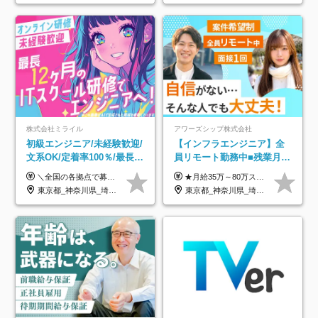
株式会社ミライル
アワーズシップ株式会社
初級エンジニア/未経験歓迎/
【インフラエンジニア】全
文系OK/定着率100％/最長1
員リモート勤務中■残業月
年の自社ITスクール研修あ
3h■最大3ヶ月の連休あり■
＼全国の各拠点で募集中！／ 給与は以下の通り、勤務地により異なります。 札幌：月給23万円～27万円 仙台：月給22万円～26万円 新潟：月給22万円～26万円 東京：月給26万円～30万円 大阪：月給24万円～29万円 福岡：月給23.5万円～27万円 沖縄：月給21万円～26万円 ◎給与は知識や経験を考慮して決定します。 ◎残業は別途全額支給します。 ◎試用期間12カ月あり（給与は以下の通りです。その他条件に変更はありません） （試用期間の給与） 札幌：月給18.6万円～ 仙台：月給19万円～ 新潟：月給18万円～ 東京：月給22万円～ 大阪：月給20.8万円～ 福岡：月給19万円～ 沖縄：月給18万円～
★月給35万～80万スタートも可 【未経験の方】 ■月給26万～80万＋賞与年2回（年2ヶ月分） 【何かしらのインフラエンジニア経験をお持ちの方】 ■月給35万～80万＋賞与年2回（年2ヶ月分） ※スキル・経験などを考慮し決定します ※試用期間6ヶ月あり。期間中は契約社員となります。その他の待遇に差異はありません（試用期間終了後、昇給の可能性あり） ※上記金額には固定残業代（月30時間分／4万9600円～15万2600円）を含みます。超過分は別途支給いたします。 ＼頑張りはインセンティブで還元！／ クライアントに貢献度を評価され、当社のエンジニアが追加で案件に参画することになるなど、会社にとって利益になる行動はしっかり評価します。 会社の成長に貢献できていることを実感でき、「もっと頑張ろう」と思える体制づくりを整えています！
り/年休130日
年休126日■20～30代活躍
東京都_神奈川県_埼玉県_千葉県_大阪府_愛知県_北海道_青森県_岩手県_宮城県_秋田県_山形県_福島県_茨城県_栃木県_群馬県_新潟県_山梨県_長野県_富山県_石川県_福井県_静岡県_岐阜県_三重県_兵庫県_京都府_滋賀県_奈良県_和歌山県_広島県_岡山県_鳥取県_島根県_山口県_徳島県_香川県_愛媛県_高知県_福岡県_熊本県_佐賀県_長崎県_大分県_宮崎県_鹿児島県_沖縄県
東京都_神奈川県_埼玉県_千葉県_大阪府
中！