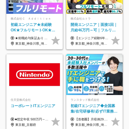
株式会社Ｃ Ａｄｄｉｔｉｏｎ
株式会社ルトラ
初級エンジニア★未経験
開発エンジニア｜面接1回｜
OK★フルリモートOK★月
月給46万円～可｜フルリモ
給32万円～★残業月10h＆
ートも可｜案件選択制｜定
★前職給与保証あり ★月給32万円以上＋インセンティブあり 月給32万円以上＋インセンティブ＋各種手当 ※上記には固定残業代（月30時間・44,400円～）を含みます ※超過分は別途支給します ※試用期間はございません ★＼成果＝あなたの収入／★ 【1】案件単価ー8万円＝あなたの給与 参画したプロジェクトの案件単価から 一律8万円引いた金額があなたの給与です！ （月給例） ■1人称での構築・小規模な詳細設計 案件単価55万円ー8万円＝月給47万円（還元率85.5%） ■大型案件の設計・構築やプロジェクト管理 案件単価90万円ー8万円＝月給82万円（還元率91.1%） ‥‥‥‥‥‥‥‥‥‥‥‥‥‥‥‥‥‥ 【2】月給の他にも豊富なインセンティブあり 全員が月3～13万円のインセンティブをゲットしています！ ≪インセンティブ制度≫ 稼働している現場で増員・交代が発生し、 当社の人員を配属が決定した際に支給。 ◇C Addition正社員が参画 ：実粗利の10%／毎月 ◇協力会社所属の社員が参画：実粗利の30%／毎月 ≪リファラル制度≫ あなたの知り合いが当社のメンバーになった際に、 毎月1人あたり2万円支給します◎ ‥‥‥‥‥‥‥‥‥‥‥‥‥‥‥‥‥‥
【エンジニア経験6年以上の方】 月給46万円～100万円（固定残業代含む） ※上記月給には月30時間分の固定残業代（月8万7,400円～月19万円）を含む。超過分は全額支給。 【エンジニア経験4年以上の方】 月給42万円～100万円（固定残業代含む） ※上記月給には月30時間分の固定残業代（月7万9,800円～月19万円）を含む。超過分は全額支給。 【エンジニア経験4年未満の方】 月給38万円～100万円（固定残業代含む） ※上記月給には月30時間分の固定残業代（月7万2,200円～月19万円）を含む。超過分は全額支給。 ※経験、スキル、前職給与などを踏まえて決定。 ◆ルトラの給与制度のポイント！◆ ・社員の95%が入社時に年収UP！最高で300万円UPの実績も ・平均還元率86.3%（交通費・住宅手当・会社負担分の社保も含む） ・人柄やポテンシャルを評価し、スキル以上の希望年収を提示することも ・退職金制度やリファラル手当（平均50万円）あり
年休120日以上★副業可
着率96％以上｜副業OK｜住
東京都_神奈川県_埼玉県_千葉県_大阪府_愛知県_北海道_青森県_岩手県_宮城県_秋田県_山形県_福島県_茨城県_栃木県_群馬県_新潟県_山梨県_長野県_富山県_石川県_福井県_静岡県_岐阜県_三重県_兵庫県_京都府_滋賀県_奈良県_和歌山県_広島県_岡山県_鳥取県_島根県_山口県_徳島県_香川県_愛媛県_高知県_福岡県_熊本県_佐賀県_長崎県_大分県_宮崎県_鹿児島県_沖縄県
東京都_神奈川県_埼玉県_千葉県_大阪府_愛知県_北海道_青森県_岩手県_宮城県_秋田県_山形県_福島県_茨城県_栃木県_群馬県_新潟県_山梨県_長野県_富山県_石川県_福井県_静岡県_岐阜県_三重県_兵庫県_京都府_滋賀県_奈良県_和歌山県_広島県_岡山県_鳥取県_島根県_山口県_徳島県_香川県_愛媛県_高知県_福岡県_熊本県_佐賀県_長崎県_大分県_宮崎県_鹿児島県_沖縄県
宅手当
任天堂株式会社
ランスタッド株式会社
コーポレートITエンジニア
初級ITエンジニア◆全国募
集/在宅研修有/必ずIT業務配
属/月収例29.5万円/Web面接
■想定年収 500万円～900万円 月給制 月給278,000円～ ※残業が発生した場合、残業代を別途全額支給します ※試用期間2ヶ月あり(待遇や給与に差異はありません)
【首都圏】月収例29.5万円（月給26万円＋諸手当） 【東海・関西】月収例28.5万円（月給25万円＋諸手当） 【九州】月収例26万円（月給23万円＋諸手当） ※経験・スキル・前職給与を踏まえ、総合的に判断して決定します。 例：首都圏 月収例31万円（月給27万円＋諸手当） ◆各種手当 ・通勤手当（上限4万円まで） ・残業代手当（1分単位で全額支給） ※固定残業代制は採用しておりません ・深夜勤務手当 ・資格取得支援（ランクに応じてお祝い金1万円～10万円を支給） ◆昇給：年1回 ◆補足 ・研修中1ヶ月間は、時給1670円となります。 ・試用期間6ヶ月あり。その間の待遇に変更はありません。 ※詳細は面接時にご案内します。
1回/SE
東京都_京都府
東京都_神奈川県_埼玉県_千葉県_大阪府_愛知県_兵庫県_京都府_福岡県