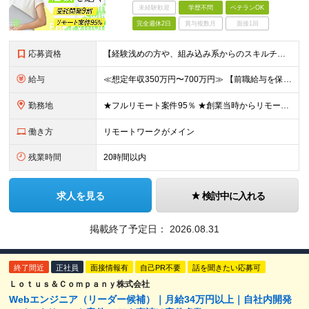
未経験歓迎
学歴不問
ベテランOK
完全週休2日
賞与複数月
面接1回
応募資格
【経験浅めの方や、組み込み系からのスキルチェンジ大歓迎！】 ■何かしらの開発経験をお持ちの方（言語不問） └テスター・ローコード開発のみや、 C言語での組み込み開発経験でも大歓迎です！ ■本社
給与
≪想定年収350万円〜700万円≫ 【前職給与を保証・考慮】 ご経験やスキルに応じて優遇いたします！ ★経験が浅い方も前職の給与水準をしっかり考慮。面接にてご相談の上、納得のいく条件でスタートできま
勤務地
★フルリモート案件95％ ★創業当時からリモートワークに注力 勤務は自宅または中目黒オフィスが中心となります。 案件の約9割は受託開発ですが、 一部案件では首都圏のクライアント先で勤務いただく場合が
働き方
リモートワークがメイン
残業時間
20時間以内
求人を見る
検討中に入れる
掲載終了予定日：
2026.08.31
終了間近
正社員
面接情報有
自己PR不要
話を聞きたい応募可
Ｌｏｔｕｓ＆Ｃｏｍｐａｎｙ株式会社
Webエンジニア（リーダー候補）｜月給34万円以上｜自社内開発