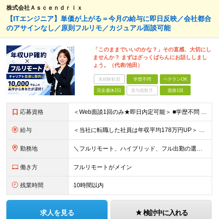
株式会社Ａｓｃｅｎｄｒｉｘ
【ITエンジニア】単価が上がる＝今月の給与に即日反映／会社都合
のアサインなし／原則フルリモ／カジュアル面談可能
「このままでいいのかな？」その直感、大切にし
ませんか？ まずはざっくばらんにお話ししまし
ょう。（代表/池田）
未経験歓迎
学歴不問
ベテランOK
完全週休2日
賞与複数月
面接1回
応募資格
＜Web面談1回のみ★即日内定可能＞ ■学歴不問 ■エンジニアとしての実務経験1年以上 （開発・インフラ・技術・工程など不問）
給与
＜当社に転職した社員は年収平均178万円UP＞ 月給45万円～120万円＋賞与＋各手当 ※経験・能力などを考慮の上、決定します ※案件の契約内容（月単金など）や昇給、賞与額はすべてシステム上で開示し
勤務地
＼フルリモート、ハイブリッド、フル出勤の選択可＆帰社日なし／ 【下記エリアを中心とするクライアント先または自宅にて勤務】 ■首都圏：東京・埼玉・千葉・神奈川 ■関西：大阪・兵庫・京都・滋賀・奈良・和
働き方
フルリモートがメイン
残業時間
10時間以内
求人を見る
検討中に入れる