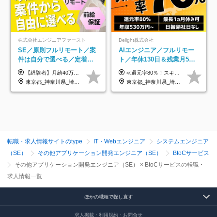
株式会社エンジニアファースト
Delight株式会社
SE／原則フルリモート／案
AIエンジニア／フルリモー
件は自分で選べる／定着率
ト／年休130日＆残業月5h
93%／20～30代活躍中！
以下／1カ月連休可／案件選
【経験者】月給40万円～120万円(固定残業代含む)+各種手当 ★前職給与の総収入額を100％保証｜還元率84％〜100％ ★20代の平均年収570万円 ※月給には、みなし残業手当(月30時間／5万8000円以上)を含みます 超過分は別途追加支給 ※固定残業代は、時間外労働の有無に関わらず30時間分を、月5万8000円~15万7000円支給 ※上記を超える時間外労働分は追加で支給 【未経験者】月給21万円以上＋各種手当 固定残業なし(残業代発生分全額支給) ※6ヶ月の試用期間あり（※条件に変動なし） ▼単価連動性×還元率は84％～100％で収入の大幅UPが可能！ ・案件単価が月50万円の場合：年収417万円 ・案件単価が月70万円の場合：年収584万円 ・案件単価が月100万円の場合：年収834万円 ＜モデル年収＞ ▼400万円～500万円(入社初年度) ▼542万円～626万円(入社2年) ▼667万円～700万円(入社3年） ▼709万円～801万円(入社5年）
≪還元率80％！スキルや経験をしっかり収入に反映します≫ 年俸530万円以上＋業績賞与 ※スキル・経験を考慮の上、優遇いたします ※上記年俸を12分割し、月1回支給します ※上記年俸には固定残業代月20時間分(月6万9000円以上)が含まれます。残業はほとんど発生しませんが、超過した場合は追加支給します ★AIを使った自社への貢献も、貢献度に応じて給与に反映する制度があります
択制／還元率80%
東京都_神奈川県_埼玉県_千葉県_大阪府_愛知県_北海道_青森県_岩手県_宮城県_秋田県_山形県_福島県_茨城県_栃木県_群馬県_新潟県_山梨県_長野県_富山県_石川県_福井県_静岡県_岐阜県_三重県_兵庫県_京都府_滋賀県_奈良県_和歌山県_広島県_岡山県_鳥取県_島根県_山口県_徳島県_香川県_愛媛県_高知県_福岡県_熊本県_佐賀県_長崎県_大分県_宮崎県_鹿児島県_沖縄県
東京都_神奈川県_埼玉県_千葉県_大阪府_愛知県_北海道_青森県_岩手県_宮城県_秋田県_山形県_福島県_茨城県_栃木県_群馬県_新潟県_山梨県_長野県_富山県_石川県_福井県_静岡県_岐阜県_三重県_兵庫県_京都府_滋賀県_奈良県_和歌山県_広島県_岡山県_鳥取県_島根県_山口県_徳島県_香川県_愛媛県_高知県_福岡県_熊本県_佐賀県_長崎県_大分県_宮崎県_鹿児島県_沖縄県
転職・求人情報サイトのtype
IT・Webエンジニア
システムエンジニア
（SE）
その他アプリケーション開発エンジニア（SE）
BtoCサービス
その他アプリケーション開発エンジニア（SE） × BtoCサービスの転職・
求人情報一覧
ほかの職種で探し直す
求人掲載・利用規約・お問合せ