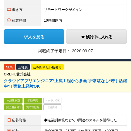
働き方
リモートワークがメイン
残業時間
10時間以内
求人を見る
検討中に入れる
掲載終了予定日：
2026.09.07
NEW
正社員
話を聞きたい応募可
CREFIL株式会社
クラウドアプリエンジニア*上流工程から参画可*常駐なし*若手活躍
中*IT実務未経験OK
未経験歓迎
学歴不問
ベテランOK
完全週休2日
賞与複数月
面接1回
応募資格
◆職業訓練校などでIT関連のスキルを習得した方、もしくはIT関連の資格を保持した方 ◆顧客折衝のご経験をお持ちの方 ※学歴不問 ★チームでの案件推進が前提になるので、チームワークを大切にする方、チー