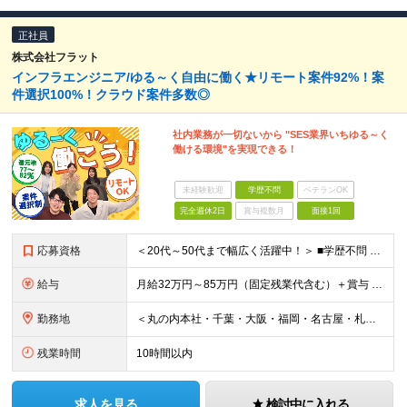
正社員
株式会社フラット
インフラエンジニア/ゆる～く自由に働く★リモート案件92%！案
件選択100%！クラウド案件多数◎
社内業務が一切ないから "SES業界いちゆる～く
働ける環境"を実現できる！
未経験歓迎
学歴不問
ベテランOK
完全週休2日
賞与複数月
面接1回
応募資格
＜20代～50代まで幅広く活躍中！＞ ■学歴不問 ■インフラエンジニアとして6ヶ月以上の経験がある方 ＜以下のような方を歓迎します＞ ◇ゆる～く自由に働ける職場を探している方 ◇面倒な社内業務のな
給与
月給32万円～85万円（固定残業代含む）＋賞与 ※上記月給には月40時間分の一律の固定残業代（月7万6,200円～20万2,400円）が含まれます。超過分は別途全額支給します。 ※給与は経験・能力を
勤務地
＜丸の内本社・千葉・大阪・福岡・名古屋・札幌のオフィスまたは首都圏近郊のプロジェクト先＞ ※転勤はありません ※勤務地はあなたの希望を最大限考慮します ※リモートワークもご相談下さい ■丸の内本社
残業時間
10時間以内
求人を見る
検討中に入れる