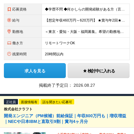
応募資格
◆学歴不問 ◆何かしらの開発経験がある方（言語不問） ＜以下のような方を歓迎します＞ ◎自社プロダクト開発に携わりたい方 ◎新しいサービスの企画から挑戦してみたい方 ◎これまでの経験を活かし管理職を
給与
【想定年収460万円～620万円】 ★賞与年2回★勤務地手当あり 月給30万円～41万円 ＜各種手当＞ ■勤務地手当（東京2万円／月、大阪1万円／月、名古屋5000円／月） ■通勤手当（月額5万円ま
勤務地
＜東京・愛知・大阪・福岡募集。希望の勤務地で働けます＞ 希望通りの配属＆転勤も基本なし！ 「プロジェクト人員の枠を広げたい」などといった、 会社からの強制的な異動・出向依頼はありません。 ■東京オフ
働き方
リモートワークOK
残業時間
20時間以内
求人を見る
検討中に入れる
掲載終了予定日：
2026.08.27
正社員
面接情報有
話を聞きたい応募可
株式会社クラフト
開発エンジニア（PM候補）前給保証｜年収800万円も｜増収増益
｜NECや日本IBMと直取引9割｜賞与4ヶ月分