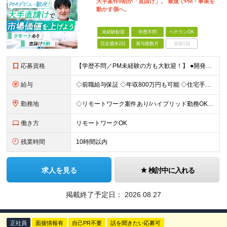
大手案件9割が「直請け」。 最速でPM・事業を
動かす側へ。
未経験歓迎
学歴不問
ベテランOK
完全週休2日
賞与複数月
面接1回
応募資格
【学歴不問／PM未経験の方も大歓迎！】 ●開発エンジニアとしての実務経験をお持ちの方 ～採用担当者より～ 「PM経験が一切ない」という方もご心配なく！ 面接で一番大切にしているのは「これまでどんな業
給与
◇前職給与保証 ◇年収800万円も可能 ◇住宅手当・賞与年間4か月支給実績あり＋業績により、別途決算賞与あり 【PM・PL候補】 数名規模のチームでの進捗管理や、後輩・メンバーの指導・フォロー経験が
勤務地
◇リモートワーク案件あり/ハイブリッド勤務OK 【本社】東京都豊島区高田3-14-29 KDX高田馬場ビル2F ┗都内、神奈川県のプロジェクト先での勤務もございます。 ＜プロジェクト先エリア例＞
働き方
リモートワークOK
残業時間
10時間以内
求人を見る
検討中に入れる
掲載終了予定日：
2026.08.27
正社員
面接情報有
自己PR不要
話を聞きたい応募可