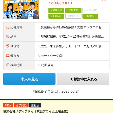
ことはありません！
未経験歓迎
学歴不問
ベテランOK
完全週休2日
賞与複数月
面接1回
応募資格
【異業種からの転職者多数！女性エンジニアも活躍中】 ◆学歴不問 ◆未経験OK ≪こんな方を歓迎しています≫ ◎未経験から成長できる環境で活躍したい方 ◎大学やスクールでIT系のスキルを学んだことのあ
給与
【現場配属後、年収1.4〜1.5倍を実現した先輩も！残業代全額支給】 ◆給与は経験やスキルに応じて決定します ◆年俸制250万円～350万円（1/12を月々支給） ≪年収UPの例≫ ◎飲食業からのキ
勤務地
【大阪・東京募集／リモートワークあり／転居を伴う転勤なし】 東京本社、大阪事務所、または東京23区内・関西（大阪・兵庫）の各クライアント先勤務 ◆入社後、約1年間はクライアント先ではなく 自社内（東
働き方
リモートワークOK
残業時間
10時間以内
求人を見る
検討中に入れる
掲載終了予定日：
2026.08.24
NEW
終了間近
正社員
株式会社メディアドゥ【東証プライム上場企業】