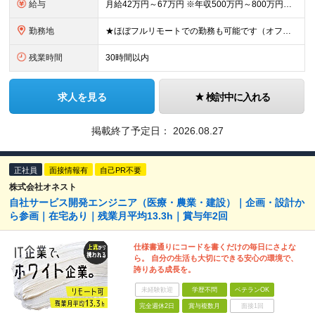
給与
月給42万円～67万円 ※年収500万円～800万円を想定しています ★昇給年2回(実績・評価による) ★業績賞与あり（半期と通年/実績・評価による) ★インセンティブ制度あり (社員紹介、新規事業企
勤務地
★ほぼフルリモートでの勤務も可能です（オフィス出社、リモート勤務を選択ができます） ※2ヶ月に一度実施する「全社会」への参加（出社）が必須であり、 業務のフェーズの応じて出社を推奨する場合があります
残業時間
30時間以内
求人を見る
検討中に入れる
掲載終了予定日：
2026.08.27
正社員
面接情報有
自己PR不要
株式会社オネスト
自社サービス開発エンジニア（医療・農業・建設）｜企画・設計か
ら参画｜在宅あり｜残業月平均13.3h｜賞与年2回
仕様書通りにコードを書くだけの毎日にさよな
ら。 自分の生活も大切にできる安心の環境で、
誇りある成長を。
未経験歓迎
学歴不問
ベテランOK
完全週休2日
賞与複数月
面接1回