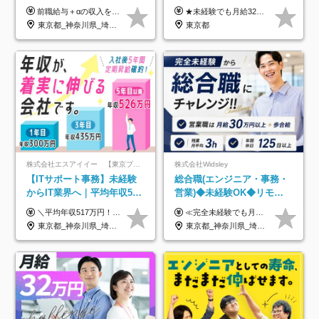
UP保証｜年休140日｜在宅
32万～*残業月9.8h*1ヶ月の
前職給与＋αの収入を保証 月給42万円～120万円＋各種手当＋賞与 給与基準が明確かつ高還元です。 一人ひとりが安定した環境のもと、長く活躍できる職場を目指しています。 ※平均年収650万円 ・還元率83％ ・各種手当について 職能手当／職務手当／資格手当／営業手当 など ※前職での経験・能力、給与などを考慮の上、当社規定により優遇いたします ※試用期間あり（3ヶ月／期間中の条件に変動はありません） ※上記金額には固定残業代（78,948円～225,564円/月30時間分）を含みます 超過分は別途全額支給いたします ・年収UPを保証 過去には転職時に〈年収200万円UP〉したエンジニアも在籍しています。入社時だけでなく、入社後も安心の給与水準で働ける環境です。キャリアや技術力が正当に評価されていないと感じていたら、一度面接でお話ししましょう！ 当社では管理職の人数は最低限にし、無駄な管理をしません。その費用削減分を社員の給与に還元しています！
★未経験でも月給32万円スタート★ 月収32万円～35万円＋各種手当（資格手当だけで毎月15万の上乗せ実績あり！） ★資格手当豊富！1資格につき最大3万円支給 ★功績手当の導入で、毎月のお給与に上乗せで最大10万円支給している社員も！ ★1回の昇級で年収数十万UPも可 ★ゆくゆくは年収1000万以上も目指せる 年俸384万円～1,162万8,000円（12分割） ※経験・スキルを考慮の上決定します ※上記金額には固定残業代（月30h分・60,800円～66,500円）を含みます ※超過分は別途全額支給します ※試用期間2ヶ月間あり（その他待遇に差異はありません）
利用率9割｜独立支援・副業
研修*資格取得率100％
東京都_神奈川県_埼玉県_千葉県_大阪府_愛知県_北海道_青森県_岩手県_宮城県_秋田県_山形県_福島県_茨城県_栃木県_群馬県_新潟県_山梨県_長野県_富山県_石川県_福井県_静岡県_岐阜県_三重県_兵庫県_京都府_滋賀県_奈良県_和歌山県_広島県_岡山県_鳥取県_島根県_山口県_徳島県_香川県_愛媛県_高知県_福岡県_熊本県_佐賀県_長崎県_大分県_宮崎県_鹿児島県_沖縄県
東京都
制度
株式会社エスアイイー 【東京プロマーケット上場】
株式会社Widsley
【ITサポート事務】未経験
総合職(エンジニア・事務・
からIT業界へ｜平均年収517
営業)◆未経験OK◆リモー
万円｜ホワイト企業認定｜
トあり◆残業月3h◆服装髪
＼平均年収517万円！入社5年目まで毎年必ず昇給／ ■賞与年3回 ■年収800万円以上も可 ■入社3年以上の平均年収469.2万円 月給23万2000円以上＋賞与年3回＋各種手当 ☆入社5年目まで最大1万5000円の定期昇給を確約 ┃各種手当充実 ・規定の資格を取得すれば、2000円～5万円を毎月支給（2万4000円～60万円／年） ・研修中に取得した取得率95％の資格でも研修後の給料UP ※月給は年齢・経験・能力を考慮して、優遇いたします ※上記月給金額は固定残業代（20時間/3万1300円円以上）を含み、超過分は別途支給いたします ※試用期間（6ヶ月）は月給に変動はありますが、その他待遇に差異はありません ├入社後1ヶ月～3ヶ月間は、月給20万1900円となります └上記金額は固定残業代（10時間／1万6000円）を含み、超過分は別途支給いたします
≪完全未経験でも月給40万円以上も可能です！≫ -------------- 【1】ITエンジニア 月給26万円～50万円＋プロジェクト手当＋資格手当 【2】IT事務、営業事務 月給26万円～50万円＋プロジェクト手当＋資格手当 ≪【1】【2】共通≫ ★上記給与には固定残業代20時間分(月3万719円～)を含みます。残業が超過した場合は、追加支給します(残業は月平均3時間とほぼ発生しません。残業がなくても、固定残業代は支給されます) ★試用期間6ヵ月あり（期間中は月給23万1000円～。固定残業代20時間分3万719円～を含む／超過分は別途支給） -------------- 【3】SES営業、SaaS営業 月給30万円以上＋インセンティブ＋各種手当 ★上記給与には固定残業代45時間分(月7万6967円～)を含みます。残業が超過した場合は、追加支給します(残業は月平均3時間とほぼ発生しません。残業がなくても、固定残業代は支給されます) ★試用期間6ヵ月あり(期間中も給与や福利厚生は同じです)
年休134日｜リモートOK
型自由
東京都_神奈川県_埼玉県_千葉県_大阪府_愛知県_北海道_青森県_岩手県_宮城県_秋田県_山形県_福島県_茨城県_栃木県_群馬県_新潟県_山梨県_長野県_富山県_石川県_福井県_静岡県_岐阜県_三重県_兵庫県_京都府_滋賀県_奈良県_和歌山県_広島県_岡山県_鳥取県_島根県_山口県_徳島県_香川県_愛媛県_高知県_福岡県_熊本県_佐賀県_長崎県_大分県_宮崎県_鹿児島県_沖縄県
東京都_神奈川県_埼玉県_千葉県_大阪府_愛知県_北海道_青森県_岩手県_宮城県_秋田県_山形県_福島県_茨城県_栃木県_群馬県_新潟県_山梨県_長野県_富山県_石川県_福井県_静岡県_岐阜県_三重県_兵庫県_京都府_滋賀県_奈良県_和歌山県_広島県_岡山県_鳥取県_島根県_山口県_徳島県_香川県_愛媛県_高知県_福岡県_熊本県_佐賀県_長崎県_大分県_宮崎県_鹿児島県_沖縄県