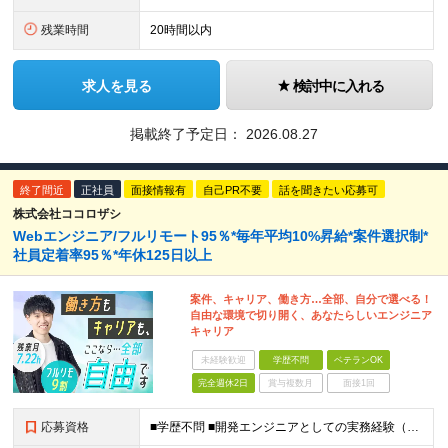
残業時間
20時間以内
求人を見る
検討中に入れる
掲載終了予定日：
2026.08.27
終了間近
正社員
面接情報有
自己PR不要
話を聞きたい応募可
株式会社ココロザシ
Webエンジニア/フルリモート95％*毎年平均10%昇給*案件選択制*
社員定着率95％*年休125日以上
案件、キャリア、働き方…全部、自分で選べる！
自由な環境で切り開く、あなたらしいエンジニア
キャリア
未経験歓迎
学歴不問
ベテランOK
完全週休2日
賞与複数月
面接1回
応募資格
■学歴不問 ■開発エンジニアとしての実務経験（言語・年数不問） ＜以下のような方を歓迎します＞ ・モダンな技術にチャレンジしたい方 ・新しい領域にチャレンジしたい方