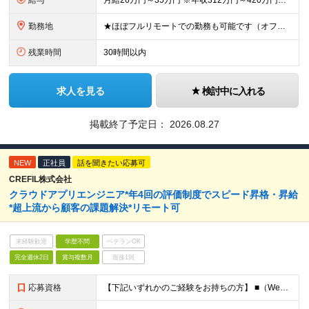
給与
月給26万円～35万円 ※年収312万円～420万円を想定しています ★昇給年2回(実績・評価による) ★業績賞与あり（半期と通年/実績・評価による) ★インセンティブ制度あり (社員紹介、新規事業企
勤務地
★ほぼフルリモートでの勤務も可能です（オフィス出社、リモート勤務を選択ができます） ※2ヶ月に一度実施する「全社会」への参加（出社）が必須であり、 業務のフェーズの応じて出社を推奨する場合があります
残業時間
30時間以内
求人を見る
検討中に入れる
掲載終了予定日：
2026.08.27
NEW
正社員
話を聞きたい応募可
CREFIL株式会社
クラウドアプリエンジニア*年4回の評価制度でスピード昇格・昇給
*超上流から顧客の課題解決*リモート可
未経験歓迎
学歴不問
ベテランOK
完全週休2日
賞与複数月
面接1回
応募資格
【下記いずれかのご経験をお持ちの方】 ■（Web/オープン系）システム基本設計、詳細設計、実装のご経験を2年以上お持ちの方 ※学歴不問 ＜当社の風土について少しご紹介します！＞ 50名ほどのベンチャ