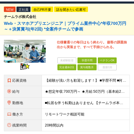
NEW
正社員
自己PR不要
話を聞きたい応募可
チームラボ株式会社
Web・スマホアプリエンジニア｜プライム案件中心*年収700万円
～＋決算賞与(年2回) *全案件チームで参画
仕様書通りの毎日はもう終わり。 顧客の課題抽
出から実装まで、すべて手掛けられる。
未経験歓迎
学歴不問
ベテランOK
完全週休2日
賞与複数月
面接1回
応募資格
【経験が浅い方も歓迎します！】 ■学歴不問 ■何らかのプログラミング言語を用いた開発実務経験3年以上(言語不問) ＼こんな方に向いています／ ・仕様書通りの開発から抜け出し、より主体的に関わりたい方
給与
★想定年収:700万円～ ★月給:50万円（基本給22万円〜＋諸手当21万円1250円～） ※上記に固定残業代（68,750円/月40時間分）を含む。超過分は別途支給 ※試用期間3ヵ月あり。期間中の
勤務地
■転居を伴う転勤はありません 【チームラボ本社】 東京都千代田区神田小川町2-12 小川町進興ビル チームラボ本社他、会社が指定する場所 ※原則出社ですが、合理的な理由がある場合はリモート(在宅勤
働き方
リモートワーク相談可能
残業時間
20時間以内