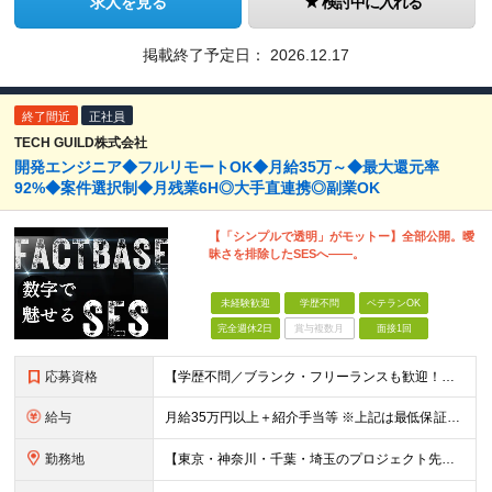
求人を見る
検討中に入れる
掲載終了予定日：
2026.12.17
終了間近
正社員
TECH GUILD株式会社
開発エンジニア◆フルリモートOK◆月給35万～◆最大還元率
92%◆案件選択制◆月残業6H◎大手直連携◎副業OK
【「シンプルで透明」がモットー】全部公開。曖
昧さを排除したSESへ――。
未経験歓迎
学歴不問
ベテランOK
完全週休2日
賞与複数月
面接1回
応募資格
【学歴不問／ブランク・フリーランスも歓迎！】 ●何かしらの言語での開発経験がある方（担当フェーズ・経験年数不問！） ※外国籍の方は日本語能力試験N1必須 ★こんな方にピッタリです！ ・還元率や評価制
給与
月給35万円以上＋紹介手当等 ※上記は最低保証額。前職給与を保証します ※固定残業代（30時間分／5万8594円以上）含む。超過分は別途全額支給 ※案件単価から「10万円（会社利益）」を引いた額が還元
勤務地
【東京・神奈川・千葉・埼玉のプロジェクト先】 ※転居を伴う転勤なし。ご希望や居住地を考慮して決定します。 ※リモートワーク導入案件多数（フルリモートもあり）。 ＜本社＞ 東京都品川区東五反田5-22