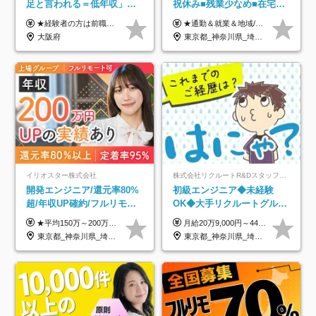
足と言われる＝低年収」で
祝休み■残業少なめ■在宅実
はない！｜ 不安を克服し、
績あり■約900種類のスキル
★経験者の方は前職の年収以上を保証します ★案件単価を開示した上で80％以上を還元します 月給25万円以上＋賞与年2回 ※経験や能力を考慮の上で優遇します ※試用期間が3ヶ月(その間の給与・待遇・雇用形態に変更はありません) ※月給には月20時間分のみなし残業手当(5万円)を含みます(超過分は別途支給) ★残業平均は月10時間以下ですので、毎月10時間分程度はお得です！
★通勤＆就業＆地域/住宅＆役職手当あり ★残業代は全額支給 ★選べる給与制度あり！ ■東京・神奈川・千葉・埼玉勤務の場合 月給24.5万円～55万円＋諸手当 （残業代は全額支給） (20,000円の地域/住宅手当込み) ■愛知・京都・大阪・兵庫勤務の場合 月給24万円以上＋諸手当 （残業代は全額支給） (15,000円の地域/住宅手当込み) ■茨城・栃木・群馬・静岡・三重・滋賀・広島・福岡勤務の場合 月給23.5万円以上＋諸手当 （残業代は全額支給） (10,000円の地域/住宅手当込み) ■北海道・宮城・山梨・長野・岐阜・奈良・和歌山・岡山勤務の場合 月給23万円以上＋諸手当 （残業代は全額支給） (5,000円の地域/住宅手当込み) ■その他のエリア勤務の場合 月給22.5万円以上＋諸手当 （残業代は全額支給） ※経験や能力を考慮し、当社規定により優遇します 【昇給：年一回実施】 【選べる給与制度】 ★収入を重視する方に… 「変動型人事制度」の選択も可能（派遣先からの評価に応じて収入アップ！） ※年2回のタイミングで希望者と面談の上決定します。
年収アップした社員の実例
アップ講座あり■全国募集
大阪府
東京都_神奈川県_埼玉県_千葉県_大阪府_愛知県_北海道_岩手県_宮城県_山形県_福島県_茨城県_栃木県_群馬県_山梨県_長野県_富山県_石川県_静岡県_岐阜県_三重県_兵庫県_京都府_滋賀県_奈良県_広島県_岡山県_山口県_愛媛県_福岡県_熊本県_長崎県
イリオスター株式会社
株式会社リクルートR&Dスタッフィング【リクルートグループ】
開発エンジニア/還元率80%
初級エンジニア◆未経験
超/年収UP確約/フルリモ
OK◆大手リクルートグルー
OK/年休130日/平均残業7h/
プ正社員◆独自の教育体制
★平均150万～200万円年収UPを実現！ ★前職給与を100％保証！ ★案件内容の開示・明確な評価体制あり ⇒クライアント評価で即昇給を実現したケースも◎ ★年12回（毎月昇給チャンスあり） ■月給35万円～103万円 ※経験・能力・前職給与を考慮し、決定 ※上記給与には月30時間分(6万6500円以上)の固定残業代が含まれます。超過分は手当として別途支給します ※試用期間3ヶ月あり(期間中の給与・待遇面に差異はありません) ▼収入アップの実例をご紹介 ───────────── ★働き方改革をした30代男性（PG） 子どもが生まれたばかりなのに、忙しい現場で残業も月50～60時間が当たり前。 ⇒残業ほぼゼロ＆週3リモートの働き方に！しかも給与もアップ！ ★収入アップした30代男性（PM） 子供が3人いて家計も苦しく、残業代で稼ぐ日々… ⇒残業をたくさんしていた年収額より、100万円以上アップしました！
月給20万9,000円～44万円 ※試用期間6カ月あり（期間中の待遇に変更なし） ※経験・能力・前給を考慮の上、決定いたします ※時間外手当100％支給 ※派遣就業先が変更となる場合には、就業規則、労使協定等に基づき賃金が変更となる可能性があります
約2万件の案件から選択
◆住宅手当制度あり/s
東京都_神奈川県_埼玉県_千葉県_大阪府_愛知県_北海道_青森県_岩手県_宮城県_秋田県_山形県_福島県_茨城県_栃木県_群馬県_新潟県_山梨県_長野県_富山県_石川県_福井県_静岡県_岐阜県_三重県_兵庫県_京都府_滋賀県_奈良県_和歌山県_広島県_岡山県_鳥取県_島根県_山口県_徳島県_香川県_愛媛県_高知県_福岡県_熊本県_佐賀県_長崎県_大分県_宮崎県_鹿児島県_沖縄県
東京都_神奈川県_埼玉県_千葉県_大阪府_愛知県_青森県_岩手県_宮城県_秋田県_山形県_福島県_茨城県_栃木県_群馬県_山梨県_長野県_福井県_静岡県_岐阜県_三重県_兵庫県_京都府_滋賀県_奈良県_広島県_岡山県_山口県_香川県_福岡県_熊本県_佐賀県_長崎県_大分県_宮崎県_鹿児島県