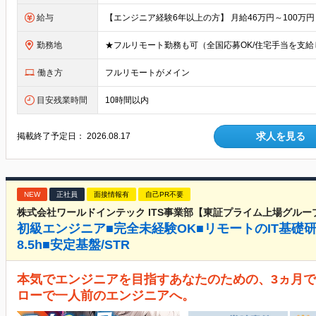
給与
勤務地
働き方
フルリモートがメイン
目安残業時間
10時間以内
求人を見る
掲載終了予定日：
2026.08.17
NEW
正社員
面接情報有
自己PR不要
株式会社ワールドインテック ITS事業部【東証プライム上場グルー
初級エンジニア■完全未経験OK■リモートのIT基礎
8.5h■安定基盤/STR
本気でエンジニアを目指すあなたのための、3ヵ月で
ローで一人前のエンジニアへ。