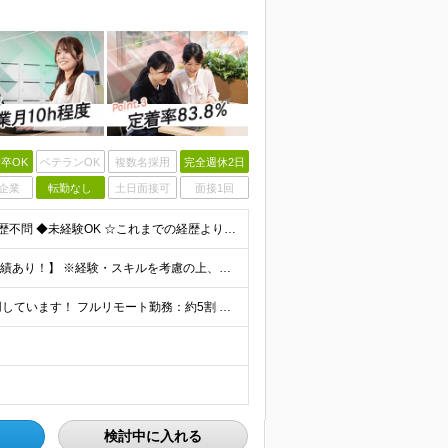
卒OK
ベテランOK
複数名採用
完全週休2日
企業
転勤なし
土日面接可
面接1回
【第二新卒大歓迎！未経験スタートもOKです◎】 ◆学歴不問 ◆未経験OK ☆これまでの経歴よりも「これから」を重視します！ ☆文系・理系、前職の雇用形態は一切問いません！ ＼先輩たちの前職もさまざ
【未経験から年収550万円可／1年で最大80万円UPの実績あり！】 ※経験・スキルを考慮の上、決定いたします。 【月給】27万円〜29万円 ※上記には固定残業代（月25時間分／4万5,000円〜4万
当社で働く社員の「90%以上」がリモートワークを活用しています！ フルリモート勤務：約5割 ハイブリッド勤務（リモート＋出社）：約4割 【本社】東京都千代田区丸の内2-4-1 丸の内ビルディング12
検討中に入れる