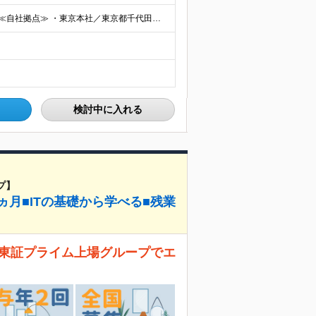
◆2/3以上のプロジェクトでリモートワークを実施中！ ≪自社拠点≫ ・東京本社／東京都千代田区丸の内二丁目6番1号 丸の内パークビルディング6階 ・関西支社／⼤阪府⼤阪市中央区安⼟町2-3-13 ⼤
検討中に入れる
プ】
ヵ月■ITの基礎から学べる■残業
！ 東証プライム上場グループでエ