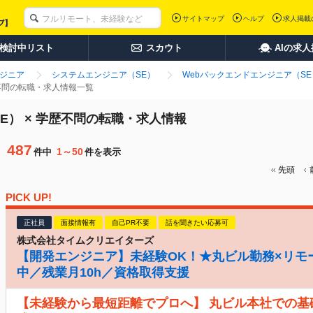
サイトマップ
ヘルプ
求人掲載
検討中リスト
スカウト
AIの求
ンジニア
システムエンジニア（SE）
Webバックエンドエンジニア（SE
歴不問の転職・求人情報一覧
E） × 学歴不問の転職・求人情報
487
1～50
件中
件を表示
先頭
PICK UP!
正社員
面接情報有
自己PR不要
話を聞きたい応募可
株式会社タイムクリエイターズ
【開発エンジニア】未経験OK！★丸ビル勤務×リモ
中／残業月10h／資格取得支援
【未経験から最短距離でプロへ】 丸ビル本社での基