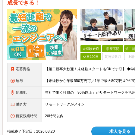
成長できる！
未経験歓迎
学歴不問
第二新
休日120日
賞与複数月
上場
応募資格
給与
勤務地
働き方
リモートワークがメイン
目安残業時間
20時間以内
求人を見る
掲載終了予定日：
2026.08.20