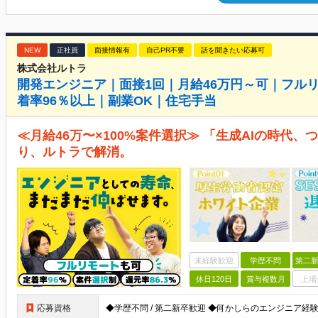
NEW
正社員
面接情報有
自己PR不要
話を聞きたい応募可
株式会社ルトラ
開発エンジニア｜面接1回｜月給46万円～可｜フル
着率96％以上｜副業OK｜住宅手当
≪月給46万〜×100%案件選択≫ 「生成AIの時代
り、ルトラで解消。
未経験歓迎
学歴不問
第二新
休日120日
賞与複数月
上場
応募資格