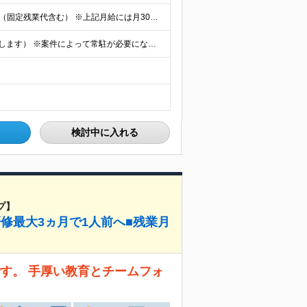
【エンジニア経験6年以上の方】 月給46万円～100万円（固定残業代含む） ※上記月給には月30時間分の固定残業代（月8万7,400円～月19万円）を含む。超過分は全額支給。 【エンジニア経験4年以
★フルリモート勤務も可（全国応募OK/住宅手当を支給します） ※案件によって常駐が必要になる場合があります。 ※希望がない限り、転勤はありません ※U・Iターン歓迎 ★ルトラの社員は全国各地で活躍中
検討中に入れる
プ】
研修最大3ヵ月で1人前へ■残業月
す。 手厚い教育とチームフォ