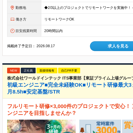
勤務地
働き方
リモートワークOK
目安残業時間
20時間以内
求人を見る
掲載終了予定日：
2026.08.17
NEW
正社員
面接情報有
自己PR不要
株式会社ワールドインテック ITS事業部【東証プライム上場グルー
初級エンジニア■完全未経験OK■リモート研修最大3
月8.5h■安定基盤/STR
フルリモート研修×3,000件のプロジェクトで安心
ンジニアを目指しませんか？