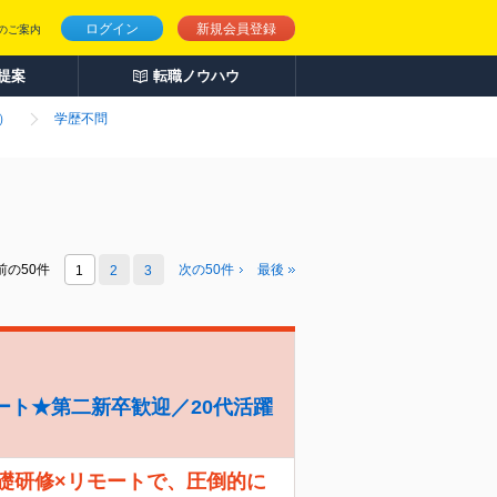
ログイン
新規会員登録
のご案内
人提案
転職ノウハウ
）
学歴不問
前の50件
次の
50
件
最後
1
2
3
ート★第二新卒歓迎／20代活躍
礎研修×リモートで、圧倒的に