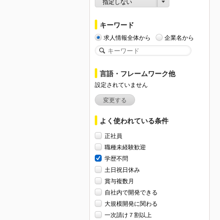
指定しない
キーワード
求人情報全体から
企業名から
言語・フレームワーク他
設定されていません
変更する
よく使われている条件
正社員
職種未経験歓迎
学歴不問
土日祝日休み
賞与複数月
自社内で開発できる
大規模開発に関わる
一次請け７割以上