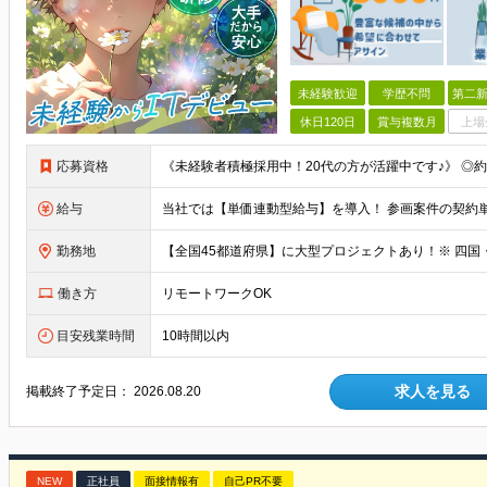
未経験歓迎
学歴不問
第二新
休日120日
賞与複数月
上場
応募資格
給与
勤務地
働き方
リモートワークOK
目安残業時間
10時間以内
求人を見る
掲載終了予定日：
2026.08.20
NEW
正社員
面接情報有
自己PR不要