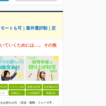
リモートも可｜案件選択制｜定
、ついていくためには…」 その焦
卒OK
ベテランOK
複数名採用
完全週休2日
企業
転勤なし
土日面接可
面接1回
◆学歴不問 / 第二新卒歓迎 ◆何かしらのエンジニア経験をお持ちの方 （言語・期間・フェーズ不問） 経験浅めの方も遠慮なくご応募ください！ ■入社前Q＆A ────── ◎実力に見合った報酬が手に