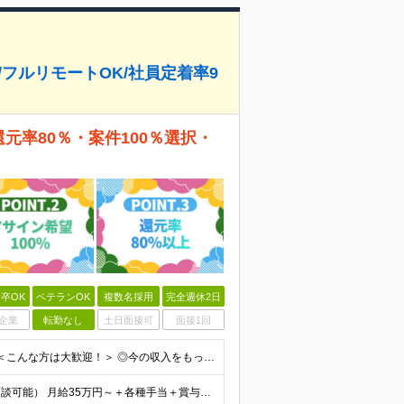
/フルリモートOK/社員定着率9
還元率80％・案件100％選択・
卒OK
ベテランOK
複数名採用
完全週休2日
企業
転勤なし
土日面接可
面接1回
◆学歴不問 ◆開発経験をお持ちの方（経験年数不問） ＜こんな方は大歓迎！＞ ◎今の収入をもっと増やしたい ◎もっと上流の案件で活躍したい ◎将来のキャリアにつながる案件に携わりたい ◎自分のやりたい
給与についてお気軽にご相談ください！（カジュアル面談可能） 月給35万円～＋各種手当＋賞与2回 ※固定残業代は、時間外労働の有無に関わらず40時間分を87,500円～支給 ※超過分は別途支給 ※試用