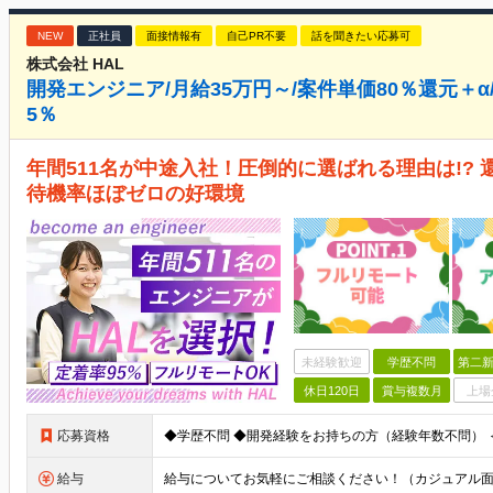
NEW
正社員
面接情報有
自己PR不要
話を聞きたい応募可
株式会社 HAL
開発エンジニア/月給35万円～/案件単価80％還元＋α
5％
年間511名が中途入社！圧倒的に選ばれる理由は!? 
待機率ほぼゼロの好環境
未経験歓迎
学歴不問
第二新
休日120日
賞与複数月
上場
応募資格
給与