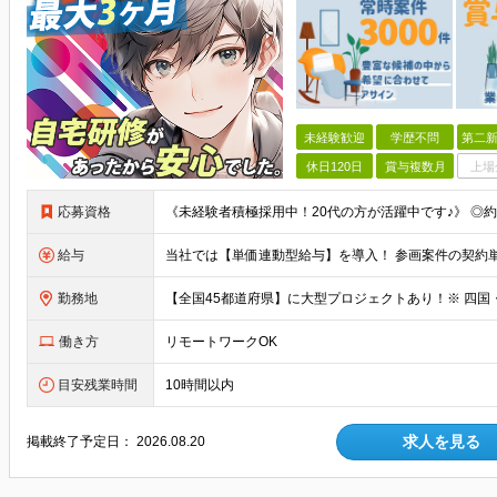
未経験歓迎
学歴不問
第二新
休日120日
賞与複数月
上場
応募資格
給与
勤務地
働き方
リモートワークOK
目安残業時間
10時間以内
求人を見る
掲載終了予定日：
2026.08.20