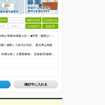
卒OK
ベテランOK
複数名採用
完全週休2日
企業
転勤なし
土日面接可
面接1回
《未経験者積極採用中！20代の方が活躍中です♪》 ◎約4割が実務未経験入社！ ■学歴・職歴は一切問いません！ ■第二新卒の方もお気軽にご相談ください♪ ■入社してから数年は、転勤の可能性があります
当社では【単価連動型給与】を導入！ 参画案件の契約単価に連動して給与が決定。 還元率は単価の【70％～80％】と東証プライム上場グループとして高水準です！（社会保険料・教育コスト含む） ■関東：月給
【全国45都道府県】に大型プロジェクトあり！※ 四国・沖縄を除く 主要勤務地： 北海道/宮城県/栃木県/埼玉県/千葉県/東京都/神奈川県/愛知県/大阪府/京都府/兵庫県/広島県/福岡県/熊本県 ※勤
検討中に入れる