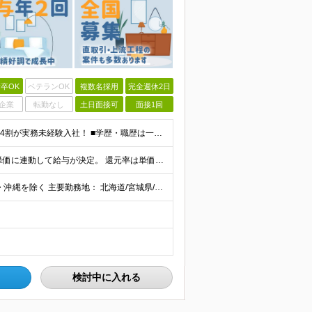
卒OK
ベテランOK
複数名採用
完全週休2日
企業
転勤なし
土日面接可
面接1回
《未経験者積極採用中！20代の方が活躍中です♪》 ◎約4割が実務未経験入社！ ■学歴・職歴は一切問いません！ ■第二新卒の方もお気軽にご相談ください♪ ■入社してから数年は、転勤の可能性があります
当社では【単価連動型給与】を導入！ 参画案件の契約単価に連動して給与が決定。 還元率は単価の【70％～80％】と東証プライム上場グループとして高水準です！（社会保険料・教育コスト含む） ■関東：月給
【全国45都道府県】に大型プロジェクトあり！※ 四国・沖縄を除く 主要勤務地： 北海道/宮城県/栃木県/埼玉県/千葉県/東京都/神奈川県/愛知県/大阪府/京都府/兵庫県/広島県/福岡県/熊本県 ※勤
検討中に入れる