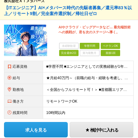
株式会社ＡＩメタバース
【ITエンジニア】AI×メタバース時代の先駆者募集／還元率83％以
上／リモート9割／完全案件選択制／帰社⽇ゼロ
AIやクラウド・ビッグデータなど… 最先端技術
への挑戦が、君を次のステージへ導く。
未経験歓迎
学歴不問
ベテランOK
完全週休2日
賞与複数月
面接1回
応募資格
■学歴不問 ■エンジニアとしての実務経験が1年以上ある方 └開発、インフラ、工程、言語は一切不問です ★「テスト、マニュアル作成、運用保守しか経験がない…」という方でもOK！ ★AI未経験ももちろんO
給与
★月給40万円～（前職の給与・経験を考慮し、前職以上の年収を保障します！） ※上記には固定残業代（30時間分／5万6000円～）を含みます ┗残業が少ない月（平均8時間程度）でも、30時間分全額を「
勤務地
＜全国からフルリモート可！＞ ■首都圏エリア（東京・神奈川・千葉・埼玉）・大阪・名古屋・福岡を中心とした全国各地のプロジェクト先に参画いただきます。 ※ご希望をお伺いした上で決定いたします ※転勤なし
働き方
リモートワークOK
残業時間
10時間以内
求人を見る
検討中に入れる