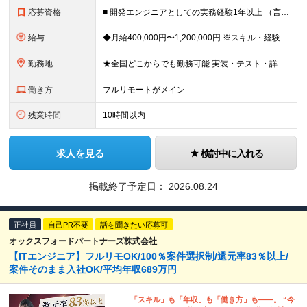
応募資格
■ 開発エンジニアとしての実務経験1年以上 （言語・業界・規模・担当工程は問いません。テストや一部改修の経験だけでも歓迎です！） ・学歴・転職回数・経歴ブランク不問 「このままでいいのか？」その違
給与
◆月給400,000円〜1,200,000円 ※スキル・経験・希望案件により決定します ※上記金額には固定残業代（月30時間分／76,000円〜）を含みます ※固定残業代は月給に応じて決定します ※超
勤務地
★全国どこからでも勤務可能 実装・テスト・詳細設計・要件定義など、担当工程や技術レベルに応じて、フルリモート／ハイブリッド／出社中心など、あなたに合った働き方を選べます。 ・リモート率は全体で9割超
働き方
フルリモートがメイン
残業時間
10時間以内
求人を見る
検討中に入れる
掲載終了予定日：
2026.08.24
正社員
自己PR不要
話を聞きたい応募可
オックスフォードパートナーズ株式会社
【ITエンジニア】フルリモOK/100％案件選択制/還元率83％以上/
案件そのまま入社OK/平均年収689万円
「スキル」も「年収」も「働き方」も――。 “今