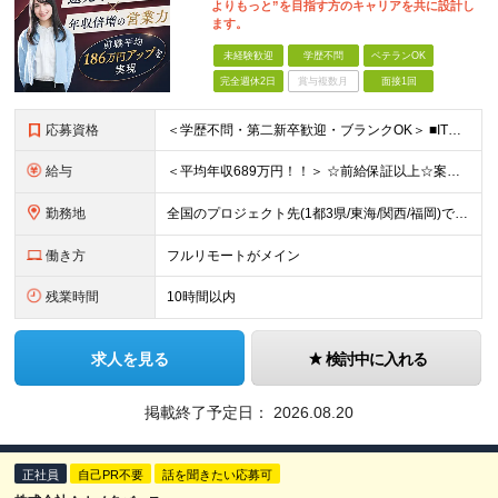
よりもっと”を目指す方のキャリアを共に設計し
ます。
未経験歓迎
学歴不問
ベテランOK
完全週休2日
賞与複数月
面接1回
応募資格
＜学歴不問・第二新卒歓迎・ブランクOK＞ ■ITシステム／インフラの開発・運用・保守いずれかの工程に携わった経験がある方 ┗ITエンジニアとして、1年以上活躍されている方を想定しています。 ┗分野、
給与
＜平均年収689万円！！＞ ☆前給保証以上☆案件待機期間も給与保証あり☆ 月給40万円～120万円（固定残業代含む） ※経験や能力を考慮し決定します ※試用期間6カ月あり。条件や待遇に差異はありませ
勤務地
全国のプロジェクト先(1都3県/東海/関西/福岡)での勤務となります。 ★全国から参画可能な案件あり！ ★リモートワーク・リモート併用・常駐案件すべてあり！ ★転居を伴う転勤はナシ ┗1人1人の働き
働き方
フルリモートがメイン
残業時間
10時間以内
求人を見る
検討中に入れる
掲載終了予定日：
2026.08.20
正社員
自己PR不要
話を聞きたい応募可