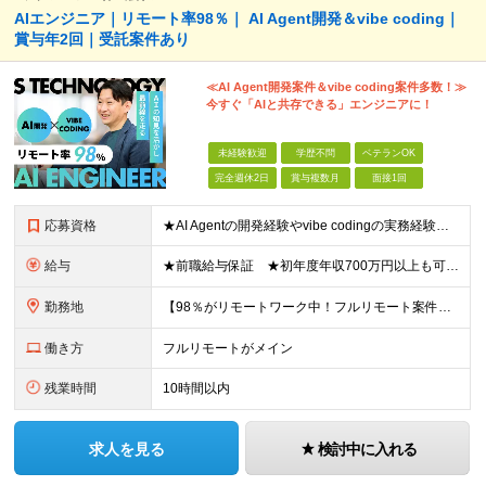
AIエンジニア｜リモート率98％｜ AI Agent開発＆vibe coding｜
賞与年2回｜受託案件あり
≪AI Agent開発案件＆vibe coding案件多数！≫
今すぐ「AIと共存できる」エンジニアに！
未経験歓迎
学歴不問
ベテランOK
完全週休2日
賞与複数月
面接1回
応募資格
★AI Agentの開発経験やvibe codingの実務経験は不問！ ■開発エンジニアとしての実務経験をお持ちの方 ■AI Agentの仕組みを理解している、またはClaude Code、Code
給与
★前職給与保証 ★初年度年収700万円以上も可能 月給34万円～75万円＋賞与年2回＋各種手当 ◎スキルや経験などを考慮。前職から給与アップをお約束します！ ◎上記月給には固定残業代30時間分(6
勤務地
【98％がリモートワーク中！フルリモート案件も豊富】 秋葉原オフィス、福岡オフィス、 リモートワークまたは全国のプロジェクト先にて勤務となります ※転勤はありません ＜本社＞ 東京都台東区台東4-
働き方
フルリモートがメイン
残業時間
10時間以内
求人を見る
検討中に入れる