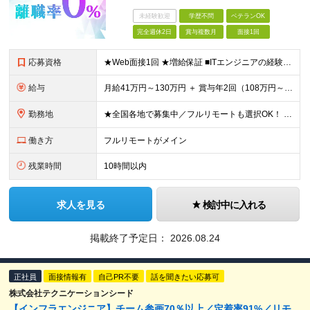
未経験歓迎
学歴不問
ベテランOK
完全週休2日
賞与複数月
面接1回
応募資格
★Web面接1回 ★増給保証 ■ITエンジニアの経験をお持ちの方（1年以上）※言語や担当フェーズは不問 ■学歴不問 ※ブランクのある方も歓迎！転職回数も問いません 【全国で活躍するエンジニアの定着
給与
月給41万円～130万円 ＋ 賞与年2回（108万円～） ＋ 高還元（単価の80％～92％） ※残業代は1分単位で100％全額支給。サービス残業などは一切ありません。 ※試用期間6ヵ月（試用期間中の待
勤務地
★全国各地で募集中／フルリモートも選択OK！ ご自宅から通いやすい「全国のプロジェクト先」または「フルリモート・リモート」での勤務となります。 ※リモート実施率：96％ ※フルリモート勤務：多数実績
働き方
フルリモートがメイン
残業時間
10時間以内
求人を見る
検討中に入れる
掲載終了予定日：
2026.08.24
正社員
面接情報有
自己PR不要
話を聞きたい応募可
株式会社テクニケーションシード
【インフラエンジニア】チーム参画70％以上／定着率91%／リモ