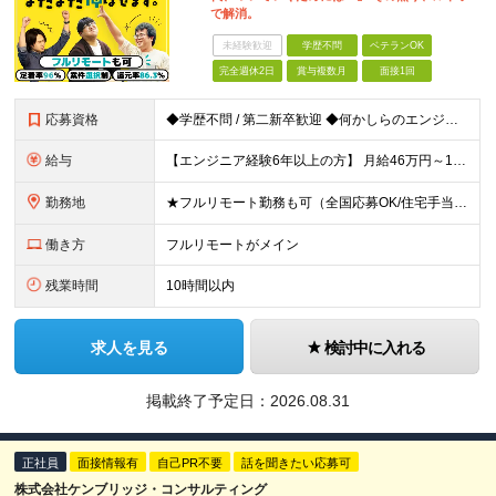
で解消。
未経験歓迎
学歴不問
ベテランOK
完全週休2日
賞与複数月
面接1回
応募資格
◆学歴不問 / 第二新卒歓迎 ◆何かしらのエンジニア経験をお持ちの方 （言語・期間・フェーズ不問） 経験浅めの方も遠慮なくご応募ください！ ■入社前Q＆A ────── ◎実力に見合った報酬が手に
給与
【エンジニア経験6年以上の方】 月給46万円～100万円（固定残業代含む） ※上記月給には月30時間分の固定残業代（月8万7,400円～月19万円）を含む。超過分は全額支給。 【エンジニア経験4年以
勤務地
★フルリモート勤務も可（全国応募OK/住宅手当を支給します） ※案件によって常駐が必要になる場合があります。 ※希望がない限り、転勤はありません ※U・Iターン歓迎 ★ルトラの社員は全国各地で活躍中
働き方
フルリモートがメイン
残業時間
10時間以内
求人を見る
検討中に入れる
掲載終了予定日：
2026.08.31
正社員
面接情報有
自己PR不要
話を聞きたい応募可
株式会社ケンブリッジ・コンサルティング