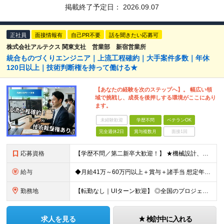
掲載終了予定日：
2026.09.07
正社員
面接情報有
自己PR不要
話を聞きたい応募可
株式会社アルテクス 関東支社 営業部 新宿営業所
統合ものづくりエンジニア｜上流工程確約｜大手案件多数｜年休
120日以上｜技術判断権を持って働ける★
【あなたの経験を次のステップへ】。 幅広い領
域で挑戦し、成長を後押しする環境がここにあり
ます。
未経験歓迎
学歴不問
ベテランOK
完全週休2日
賞与複数月
面接1回
応募資格
【学歴不問／第二新卒大歓迎！】 ★機械設計、電気設計、制御（組込・FA制御など）のいずれかに関する一連の工程経験をお持ちの方（実務年数やブランクは問いません） 〜「完全にマネジメントができる方」だけ
給与
◆月給41万～60万円以上＋賞与＋諸手当 想定年収500万円～700万円 ※経験や能力を考慮して優遇します ※残業代は別途全額支給します ※試用期間3ヶ月（期間中も待遇・条件に差異はございません）
勤務地
【転勤なし｜UIターン歓迎】 ◎全国のプロジェクト先へ配属 ※配属先は希望を考慮します ※お任せする業務の状況により転居を伴う就業の可能性はありますが、その際は希望を考慮します ◆本社 福岡県
求人を見る
検討中に入れる