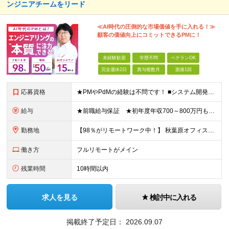
ンジニアチームをリード
≪AI時代の圧倒的な市場価値を手に入れる！≫
顧客の価値向上にコミットできるPMに！
未経験歓迎
学歴不問
ベテランOK
完全週休2日
賞与複数月
面接1回
応募資格
★PMやPdMの経験は不問です！ ■システム開発においてリーダーなどマネジメント経験をお持ちの方 ■学歴不問 ≪こんな方はぜびご応募ください≫ □リーダー経験を活かしてステップアップしたい □管理
給与
★前職給与保証 ★初年度年収700～800万円も可能 月給50万円～90万円＋賞与年2回＋各種手当 ◎スキルや経験などを考慮。前職から給与アップをお約束します！ ◎上記月給には固定残業代30時間分
勤務地
【98％がリモートワーク中！】 秋葉原オフィス、または福岡オフィス ※転勤はありません ＜本社＞ 東京都台東区台東4-14-7 日警東京ビル5F ＜福岡営業所＞ 福岡県福岡市博多区博多駅前1-2
働き方
フルリモートがメイン
残業時間
10時間以内
求人を見る
検討中に入れる
掲載終了予定日：
2026.09.07