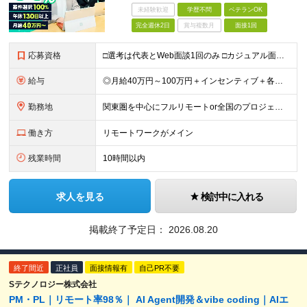
未経験歓迎
学歴不問
ベテランOK
完全週休2日
賞与複数月
面接1回
応募資格
□選考は代表とWeb面談1回のみ □カジュアル面談も大歓迎！ 【応募条件】 ◎ITエンジニアの開発の実務経験をお持ちの方 └言語・業界・ジャンル不問 └ブランクありOK！学歴不問 ＼ こんな思いを
給与
◎月給40万円～100万円＋インセンティブ＋各種手当 ・年収120万〜300万円UPの実績も！ ・平均年収UP率は1.1～1.3倍 ・案件単価100%公開 × 単価連動の給与制度 ・能力等を考慮の上、
勤務地
関東圏を中心にフルリモートor全国のプロジェクトも可 ◆リモート実施率80% ◆UIターン歓迎！転勤なし ※(変更の範囲)上記を除く当社関連勤務地 本社：東京都新宿区西新宿3-9-23 西新宿大和ビ
働き方
リモートワークがメイン
残業時間
10時間以内
求人を見る
検討中に入れる
掲載終了予定日：
2026.08.20
終了間近
正社員
面接情報有
自己PR不要
Sテクノロジー株式会社
PM・PL｜リモート率98％｜ AI Agent開発＆vibe coding｜AIエ