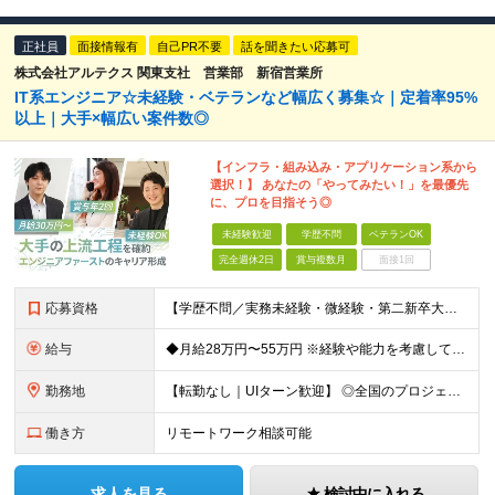
正社員
面接情報有
自己PR不要
話を聞きたい応募可
株式会社アルテクス 関東支社 営業部 新宿営業所
IT系エンジニア☆未経験・ベテランなど幅広く募集☆｜定着率95%
以上｜大手×幅広い案件数◎
【インフラ・組み込み・アプリケーション系から
選択！】 あなたの「やってみたい！」を最優先
に、プロを目指そう◎
未経験歓迎
学歴不問
ベテランOK
完全週休2日
賞与複数月
面接1回
応募資格
【学歴不問／実務未経験・微経験・第二新卒大歓迎！】 ★年齢不問！40〜50代のベテラン層の採用・活躍実績も多数あります。1〜2年程度でも構築の経験があれば即戦力として評価します！ 【求める経験・スキ
給与
◆月給28万円〜55万円 ※経験や能力を考慮して優遇します ※残業代は別途全額支給します ※試用期間3ヶ月（期間中も待遇・条件に差異はございません）
勤務地
【転勤なし｜UIターン歓迎】 ◎全国のプロジェクト先へ配属 ※配属先は希望を考慮します ※お任せする業務の状況により転居を伴う就業の可能性はありますが、その際は希望を考慮します ◆本社 福岡県
働き方
リモートワーク相談可能
求人を見る
検討中に入れる