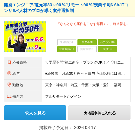
開発エンジニア/還元率83～90％/リモート90％/残業平均6.6h/ITコ
ンサル×人材のプロが導く案件選択制
「なんとなく案件をこなす毎日」に、終止符を。
未経験歓迎
学歴不問
ベテランOK
完全週休2日
賞与複数月
面接1回
応募資格
＼学歴不問*第二新卒・ブランクOK！／ ◇ITエンジニアとして、1年以上の経験をお持ちの方 ※分野、プロジェクト規模は問いません。 ※未経験の方も意欲があればご応募いただけますが、条件面は異なる場合
給与
■経験者：月給30万円～＋賞与 ┗上記額には固定残業代（30時間分／5万7263円～）を含む。超過分は別途支給。 ■未経験者：月給21万円～ ┗残業代は別途支給。 ※試用期間6ヶ月（期間中の給与・待
勤務地
東京・神奈川・埼玉・千葉・大阪・愛知・福岡を中心に、全国のクライアント案件にて募集。 案件はすべて選択制なので、「自分に合った働き方」を実現できます。 なお、経験を積むことでご紹介できる案件の幅も広が
働き方
フルリモートがメイン
求人を見る
検討中に入れる
掲載終了予定日：
2026.08.17