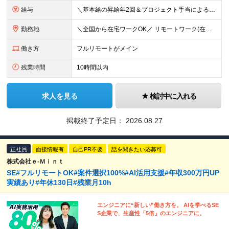
給与
＼基本給の昇給年2回＆プロジェクト手当による昇給年12回！！／ 【経験者の場合】 月給33万円～70万円＋プロジェクト手当＋資格手当 ★スキルや経験を考慮の上、優遇します ★上記給与には固定残業代
勤務地
＼全国から在宅ワークOK／ リモートワーク(在宅勤務)or東京23区、大阪のお客様先での勤務 ★転勤はありません ★希望を考慮の上配属先を決定します ★リモートワーク率5割強 ★フルリモートの場合は
働き方
フルリモートがメイン
残業時間
10時間以内
求人を見る
検討中に入れる
掲載終了予定日：
2026.08.27
正社員
面接情報有
自己PR不要
話を聞きたい応募可
株式会社ｅ‐Ｍｉｎｔ
SE#フルリモートOK#案件選択100%#AI活用支援#年収300万円UP
実績あり#年休130日#残業月10h
エンジニアに“新しい”働き方を。 AIを学べるSE
S企業で、生産性「5倍」のエンジニアに。