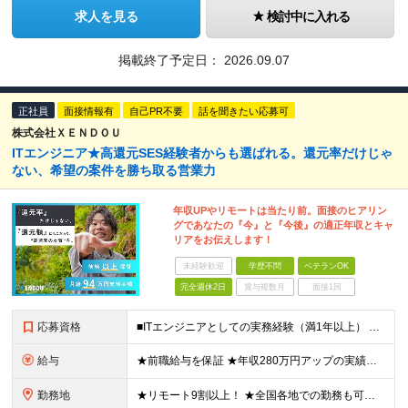
求人を見る
検討中に入れる
掲載終了予定日：
2026.09.07
正社員
面接情報有
自己PR不要
話を聞きたい応募可
株式会社ＸＥＮＤＯＵ
ITエンジニア★高還元SES経験者からも選ばれる。還元率だけじゃ
ない、希望の案件を勝ち取る営業力
年収UPやリモートは当たり前。面接のヒアリン
グであなたの『今』と『今後』の適正年収とキャ
リアをお伝えします！
未経験歓迎
学歴不問
ベテランOK
完全週休2日
賞与複数月
面接1回
応募資格
■ITエンジニアとしての実務経験（満1年以上） ■学歴不問 ★年収を上げたい ★フルリモートで働きたい ★上流工程に携わりたい ★自社サービスをつくってみたい など これまでの経験を活かして環境を変
給与
★前職給与を保証 ★年収280万円アップの実績あり ★想定年収：489万6,000円～979万2,000円 ※案件単価により上振れあり ■月給40万8,000円～81万6,000円 ※経験・能力に合
勤務地
★リモート9割以上！ ★全国各地での勤務も可！地方在住の方も大歓迎です◎ ■各プロジェクト先にて勤務 ※プロジェクトは本人の希望を考慮し相談の上で決定 ※転居を伴う転勤なし 【本社】 東京都品川区