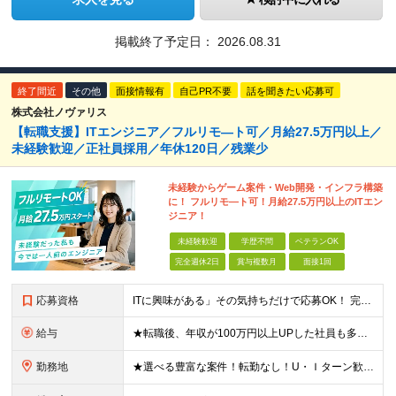
掲載終了予定日：
2026.08.31
終了間近
その他
面接情報有
自己PR不要
話を聞きたい応募可
株式会社ノヴァリス
【転職支援】ITエンジニア／フルリモ―ト可／月給27.5万円以上／
未経験歓迎／正社員採用／年休120日／残業少
未経験からゲーム案件・Web開発・インフラ構築
に！ フルリモ―ト可！月給27.5万円以上のITエン
ジニア！
未経験歓迎
学歴不問
ベテランOK
完全週休2日
賞与複数月
面接1回
応募資格
ITに興味がある」その気持ちだけで応募OK！ 完全未経験OK！人柄採用！ ◆未経験歓迎 ◆学歴不問、文系理系不問 ◆第二新卒歓迎 ★経験や知識よりも、あなたの「挑戦したい」という気持ちを重視します
給与
★転職後、年収が100万円以上UPした社員も多数！ 【未経験者】 月給27.5万円＋諸手当＋賞与 【経験者】※実務3年以上を想定 月給30万円以上＋諸手当＋賞与 ※経験やスキルに応じて決定します
勤務地
★選べる豊富な案件！転勤なし！U・Ｉターン歓迎！ ★フルリモート案件あり！ 東京、神奈川、埼玉、千葉、愛知、大阪、兵庫、京都、広島、福岡をはじめとする全国各地のプロジェクト先。 プライム上場、グロ