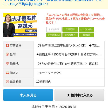
ートOK／平均年収160万UP！
「エンジニアの考える理想の会社像」を実現し、
設立6年で700名超に！実力と評価がイコールの会
社です！
未経験歓迎
学歴不問
ベテランOK
完全週休2日
賞与複数月
面接1回
応募資格
【学歴不問/第二新卒歓迎/ブランクOK】 ◆IT業界での何らかの実務経験を半年以上お持ちの方 ※経験した工程・使用製品などは不問です。 ◆学歴不問
給与
★前職比平均150万円も年収UP！ 月給32万円～67万円＋決算賞与 ※上記には、30時間分（5万7千円～12万1千円）の固定残業代が含まれています。 ◇超過分は別途支給 ◇試用期間3ヶ月（期間中の
勤務地
《各地の好条件の案件から選択可能！》 東京都、神奈川県、千葉県、埼玉県、大阪府、愛知県、福岡県の各プロジェクト先 ※希望を最大限考慮 ※リモート案件あり ※転居を伴う転勤なし ※U・Iターンも歓迎
働き方
リモートワークOK
残業時間
10時間以内
求人を見る
検討中に入れる
掲載終了予定日：
2026.08.31