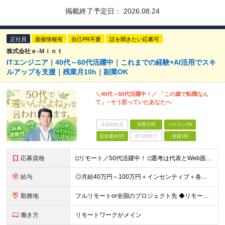
掲載終了予定日：
2026.08.24
正社員
面接情報有
自己PR不要
話を聞きたい応募可
株式会社ｅ‐Ｍｉｎｔ
ITエンジニア｜40代～60代活躍中｜これまでの経験+AI活用でスキ
ルアップを支援｜残業月10h｜副業OK
＼40代～60代活躍中！／ 「この歳で転職なん
て」─そう思っていたあなたへ
未経験歓迎
学歴不問
ベテランOK
完全週休2日
賞与複数月
面接1回
応募資格
□リモート／50代活躍中！ □選考は代表とWeb面談1回のみ □カジュアル面談も大歓迎！ 【応募条件】 ◎ITエンジニアの開発の実務経験をお持ちの方 └言語・業界・ジャンル不問（インフラ案件も多数！
給与
◎月給40万円～100万円＋インセンティブ＋各種手当 ・年収120万〜300万円UPの実績も！ ・平均年収UP率は1.1～1.3倍 ・案件単価100%公開 × 単価連動の給与制度 ・能力等を考慮の上
勤務地
フルリモートor全国のプロジェクト先 ◆リモート実施率80% ◆UIターン歓迎！転勤なし ※(変更の範囲)上記を除く当社関連勤務地 本社：東京都新宿区西新宿3-9-23 西新宿大和ビル3F ＼AI
働き方
リモートワークがメイン