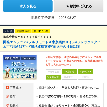
求人を見る
検討中に入れる
掲載終了予定日：
2026.08.27
正社員
面接情報有
自己PR不要
株式会社ＳｙｎｅｒｇｙＥｆｆｅｃｔ
開発エンジニア#フルリモート＆東京案件メイン#フレックスタイ
ム可#月給41万～#資格取得支援#育児中の社員活躍
＜地元で働き、理想の給与も手に入る＞ フルリ
モートで家族との豊かな時間も、東京水準の給与
も手に入れませんか？
未経験歓迎
学歴不問
ベテランOK
完全週休2日
賞与複数月
面接1回
応募資格
＼経験が浅い方も中堅層も大歓迎・育児中の社員も活躍中／ ■学歴不問 ■開発エンジニアとしての経験2年以上 ■日本在住 ■日本語でのコミュニケーションが取れる方 ■外国籍の方はN1保有者 ★平均年齢3
給与
＜想定年収500万円～1200万円＞ 月給41万6666円～100万円+交通費+残業手当 ※残業代は別途全額支給します ※試用期間6ヶ月あり。給与以外の待遇の差異はありません ┗試用期間後に若干給
勤務地
＼社員全員がフルリモート・全国勤務OK・東京都内の案件がメイン／ 【本社】東京都新宿区西新宿三丁目3番-13号西新宿水間ビル6階 ★ハイブリッド出社や出社メインでの勤務をご希望の方もぜひご応募くださ