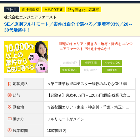
正社員
面接情報有
自己PR不要
話を聞きたい応募可
株式会社エンジニアファースト
SE／原則フルリモート／案件は自分で選べる／定着率93%／20～
30代活躍中！
理想のキャリア・働き方・給与・待遇を エンジ
ニアファーストで叶えませんか？
未経験歓迎
学歴不問
ベテランOK
完全週休2日
賞与複数月
面接1回
応募資格
＜第二新卒歓迎◎テスター経験のみでもOK！転職回数不問＞ ■学歴不問 ■ブランクOK ■エンジニアとしての実務経験が1年以上ある方 └開発、インフラ、工程、言語は一切不問！ ※未経験も若干名募集して
給与
【経験者】月給40万円～120万円(固定残業代含む)+各種手当 ★前職給与の総収入額を100％保証｜還元率84％〜100％ ★20代の平均年収570万円 ※月給には、みなし残業手当(月30時間／5万
勤務地
☆首都圏エリア（東京・神奈川・千葉・埼玉）・名古屋・大阪・福岡を中心とした全国各地のプロジェクト先に参画いただきます。 ※希望をヒアリングした上で決定します ☆全国各地からフルリモートOK 【本社】
働き方
フルリモートがメイン
残業時間
10時間以内