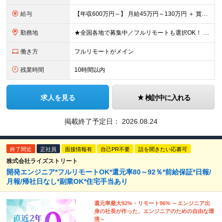
給与
【年収600万円～】 月給45万円～130万円 ＋ 賞与年2回（108万円～） ＋ 高還元（単価の80％～92％） ※残業代は1分単位で100％全額支給。サービス残業などは一切ありません ※試用期間6
勤務地
★全国各地で募集中／フルリモートも選択OK！ ご自宅から通いやすい「全国のプロジェクト先」または「フルリモート・リモート」での勤務となります。 ※リモート実施率：96％ ※フルリモート勤務：多数実績
働き方
フルリモートがメイン
残業時間
10時間以内
求人を見る
検討中に入れる
掲載終了予定日：
2026.08.24
終了間近
正社員
面接情報有
自己PR不要
話を聞きたい応募可
株式会社ライズストリート
開発エンジニア*フルリモートOK*還元率80～92％*前給保証*日報/
月報/帰社日なし*副業OK*住宅手当あり
還元率最大92%・リモート96% ～エンジニア出
身の社長が作った、エンジニアのための自由な環
境～