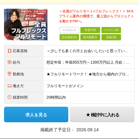
＜全員がフルリモート×フルフレックス！＞ 94％
プライム案件の環境で、最上流からプロジェクト
を動かすPMへ。
未経験歓迎
学歴不問
ベテランOK
完全週休2日
賞与複数月
面接1回
応募資格
＜少しでも多くの方とお会いしたいと思っています！＞ ◆学歴不問 ◆顧客業務や業務フローを理解し、システム要件を自力で整理できる方 ◆以下いずれかのご経験をお持ちの方 ・プロジェクトマネジメントの実務経
給与
想定年収：年収850万円～1300万円以上 月給：60万円～93万円以上＋賞与年2回 ※経験、能力などを考慮の上、当社規定により決定いたします。 ※上記には固定残業代20時間分（8万円～12.4万円
勤務地
★フルリモートワーク！ ★地方から都内のプロジェクトに参画する社員も多数！ ≪東京本社≫ 〒101-0041 東京都千代田区神田須田町二丁目19番地23 Daiwa 秋葉原ビル7階 ◎昨年移転したば
働き方
フルリモートがメイン
残業時間
20時間以内
求人を見る
検討中に入れる
掲載終了予定日：
2026.09.14