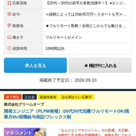
応募資格
【20代～30代の若手が多数活躍中！】 ●エンジニアとして何らかの実務経験をお持ちの方 （言語・年数・フェーズは不問です） ●学歴不問 ≪こんな方にピッタリ！≫ ★PL・PMへステップアップしたい、
給与
≪経験によっては月給45万円～スタートも可≫ ★1年間の昇給で月給2万～4万円UPも可能！ 月給310,000円～444,000円+賞与年2回 ◆PL経験をお持ちの方は ⇒月給450,000円～
勤務地
★フルリモート勤務！全国どこからでも働ける 【事業所】 東京都品川区西五反田2-24-4 THE CROSS GOTANDA 1F ＼一人にならない！帰属意識を感じながら働ける／ リモートでもメン
働き方
フルリモートがメイン
残業時間
10時間以内
求人を見る
検討中に入れる
掲載終了予定日：
2026.09.10
終了間近
正社員
面接情報有
話を聞きたい応募可
株式会社グリームオーブ
開発エンジニア（PLPM候補）/20代30代活躍/フルリモートOK/残
業月8h/前職給与保証/フレックス制
「なんとなくマネジメント」その直感、大正解。
AI時代に生き残る市場価値と、余裕を手に入れよ