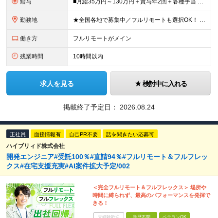
給与
■月給35万円～130万円＋賞与年2回＋各種手当 ※システムエンジニアの経験をお持ちの方は月給41万円以上＋賞与年2回（108万円～）＋手当 ■単価（年収）アップのチャンスは最大年12回 ※残業代
勤務地
★全国各地で募集中／フルリモートも選択OK！ ご自宅から通いやすい「全国のプロジェクト先」または「フルリモート・リモート」での勤務となります。 ※フルリモート勤務がメイン ※出社頻度：リモート・出社
働き方
フルリモートがメイン
残業時間
10時間以内
求人を見る
検討中に入れる
掲載終了予定日：
2026.08.24
正社員
面接情報有
自己PR不要
話を聞きたい応募可
ハイブリィド株式会社
開発エンジニア#受託100％#直請94％#フルリモート＆フルフレッ
クス#在宅支援充実#AI案件拡大予定/002
＜完全フルリモート＆フルフレックス＞ 場所や
時間に縛られず、最高のパフォーマンスを発揮で
きる！
未経験歓迎
学歴不問
ベテランOK