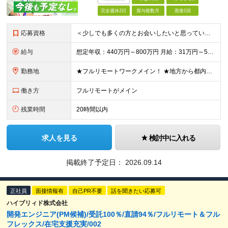
完全週休2日
賞与複数月
面接1回
応募資格
＜少しでも多くの方とお会いしたいと思っています！＞ ◆学歴不問 ◆詳細設計〜結合テストの一連の工程を独力で完遂できる方 ◆オブジェクト指向型のプログラミング言語（Java、C#、Pythonなど）を1
給与
想定年収：440万円～800万円 月給：31万円～57万円+賞与年2回 ※経験、能力などを考慮の上、当社規定により決定いたします。 ※上記には固定残業代20時間分（4万円～7.5万円）を含む。超過分
勤務地
★フルリモートワークメイン！ ★地方から都内のプロジェクトに参画する社員も多数！ ★常駐の場合は直行・直帰OK ≪東京本社≫ 〒101-0041 東京都千代田区神田須田町二丁目19番地23 Daiw
働き方
フルリモートがメイン
残業時間
20時間以内
求人を見る
検討中に入れる
掲載終了予定日：
2026.09.14
正社員
面接情報有
自己PR不要
話を聞きたい応募可
ハイブリィド株式会社
開発エンジニア(PM候補)/受託100％/直請94％/フルリモート＆フル
フレックス/在宅支援充実/002