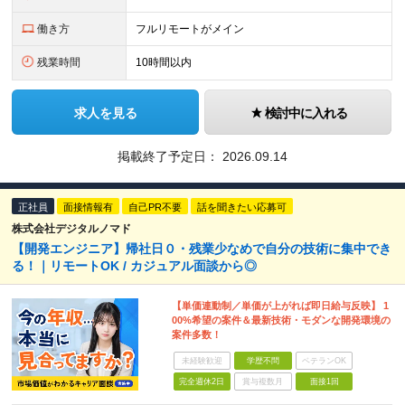
働き方
フルリモートがメイン
残業時間
10時間以内
求人を見る
検討中に入れる
掲載終了予定日：
2026.09.14
正社員
面接情報有
自己PR不要
話を聞きたい応募可
株式会社デジタルノマド
【開発エンジニア】帰社日０・残業少なめで自分の技術に集中でき
る！｜リモートOK / カジュアル面談から◎
【単価連動制／単価が上がれば即日給与反映】 1
00%希望の案件＆最新技術・モダンな開発環境の
案件多数！
未経験歓迎
学歴不問
ベテランOK
完全週休2日
賞与複数月
面接1回