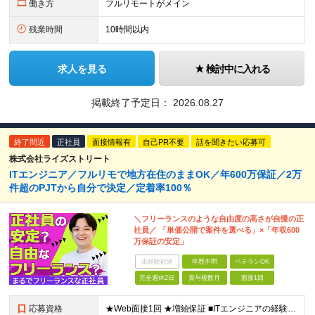
働き方
フルリモートがメイン
残業時間
10時間以内
求人を見る
検討中に入れる
掲載終了予定日：
2026.08.27
終了間近
正社員
面接情報有
自己PR不要
話を聞きたい応募可
株式会社ライズストリート
ITエンジニア／フルリモで地方在住のままOK／年600万保証／2万
件超のPJTから自分で決定／定着率100％
＼フリーランスのような自由度の高さが自慢の正
社員／ 「単価公開で案件を選べる」×「年収600
万保証の安定」
未経験歓迎
学歴不問
ベテランOK
完全週休2日
賞与複数月
面接1回
応募資格
★Web面接1回 ★増給保証 ■ITエンジニアの経験をお持ちの方（1年以上）※言語や担当フェーズは不問 ■学歴不問 ※ブランクのある方も歓迎！転職回数も問いません 【全国で活躍するエンジニアの定着