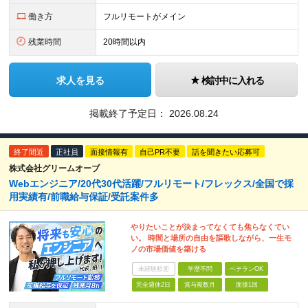
働き方
フルリモートがメイン
残業時間
20時間以内
求人を見る
検討中に入れる
掲載終了予定日：
2026.08.24
終了間近
正社員
面接情報有
自己PR不要
話を聞きたい応募可
株式会社グリームオーブ
Webエンジニア/20代30代活躍/フルリモート/フレックス/全国で採
用実績有/前職給与保証/受託案件多
やりたいことが決まってなくても焦らなくてい
い。 時間と場所の自由を謳歌しながら、一生モ
ノの市場価値を築ける
未経験歓迎
学歴不問
ベテランOK
完全週休2日
賞与複数月
面接1回