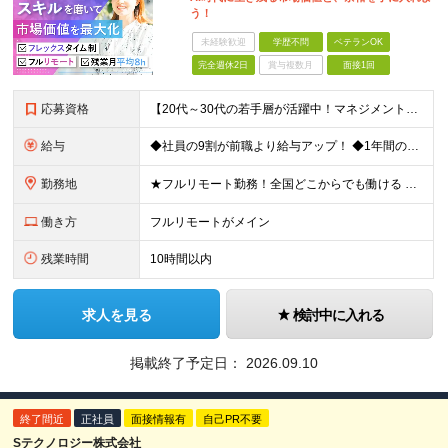
う！
未経験歓迎
学歴不問
ベテランOK
完全週休2日
賞与複数月
面接1回
応募資格
【20代～30代の若手層が活躍中！マネジメント未経験歓迎】 ●エンジニアとしての実務経験を3年以上お持ちの方 （開発言語や担当フェーズは不問） ●学歴不問 ★「PLやPMにステップアップしたい」 「
給与
◆社員の9割が前職より給与アップ！ ◆1年間の昇給で月給2万～4万円UPも可能！ 月給450,000円～531,500円+賞与年2回 ※経験・スキルを考慮の上、優遇いたします ※残業代につきまして
勤務地
★フルリモート勤務！全国どこからでも働ける 【事業所】 東京都品川区西五反田2-24-4 THE CROSS GOTANDA 1F ＼一人にならない！帰属意識を感じながら働ける／ リモートでもメン
働き方
フルリモートがメイン
残業時間
10時間以内
求人を見る
検討中に入れる
掲載終了予定日：
2026.09.10
終了間近
正社員
面接情報有
自己PR不要
Sテクノロジー株式会社