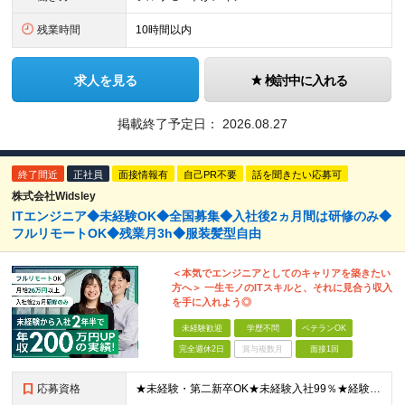
残業時間
10時間以内
求人を見る
検討中に入れる
掲載終了予定日：
2026.08.27
終了間近
正社員
面接情報有
自己PR不要
話を聞きたい応募可
株式会社Widsley
ITエンジニア◆未経験OK◆全国募集◆入社後2ヵ月間は研修のみ◆
フルリモートOK◆残業月3h◆服装髪型自由
＜本気でエンジニアとしてのキャリアを築きたい
方へ＞ 一生モノのITスキルと、それに見合う収入
を手に入れよう◎
未経験歓迎
学歴不問
ベテランOK
完全週休2日
賞与複数月
面接1回
応募資格
★未経験・第二新卒OK★未経験入社99％★経験が浅めの方も歓迎します ■前職不問 ■学歴不問 ★経験者も同時募集中です！ 開発工程不問！幅広い年齢・スキル・工程のエンジニアが活躍中です ≪志望動