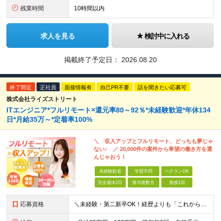
残業時間
10時間以内
求人を見る
検討中に入れる
掲載終了予定日：
2026.08.20
終了間近
正社員
面接情報有
自己PR不要
話を聞きたい応募可
株式会社ライズストリート
ITエンジニア*フルリモート×還元率80～92％*未経験歓迎*年休134
日*月給35万～*定着率100%
＼ 収入アップとフルリモート、どっちも夢じゃ
ない♪ ／ 20,000件の案件から希望の働き方を選
んじゃおう！
未経験歓迎
学歴不問
ベテランOK
完全週休2日
賞与複数月
面接1回
応募資格
＼未経験・第二新卒OK！経歴よりも「これから」を重視します／ 学歴やブランク、転職回数は一切問いません。 「エンジニアとして一歩踏み出したい」 「もっと市場価値を高めたい」という純粋な意欲がある方を