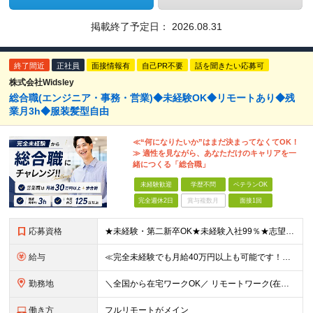
掲載終了予定日：
2026.08.31
終了間近
正社員
面接情報有
自己PR不要
話を聞きたい応募可
株式会社Widsley
総合職(エンジニア・事務・営業)◆未経験OK◆リモートあり◆残
業月3h◆服装髪型自由
≪“何になりたいか”はまだ決まってなくてOK！
≫ 適性を見ながら、あなただけのキャリアを一
緒につくる「総合職」
未経験歓迎
学歴不問
ベテランOK
完全週休2日
賞与複数月
面接1回
応募資格
★未経験・第二新卒OK★未経験入社99％★志望動機不問 ■職種・業界経験不問、第二新卒大歓迎！ ■学歴不問 ≪一つでも当てはまる方はぜひご応募ください！≫ □はっきりしたキャリアの希望がない □こ
給与
≪完全未経験でも月給40万円以上も可能です！≫ -------------- 【1】ITエンジニア 月給26万円～50万円＋プロジェクト手当＋資格手当 【2】IT事務、営業事務 月給26万円～50万
勤務地
＼全国から在宅ワークOK／ リモートワーク(在宅勤務)or東京本社、大阪支社、または東京23区、大阪のお客様先での勤務 ★転勤はありません ★希望をもとに配属先を決定します ★リモートワーク率5割
働き方
フルリモートがメイン