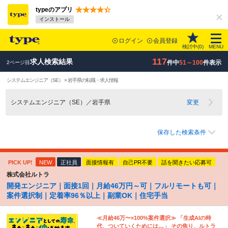
typeのアプリ
インストール
ログイン
会員登録
検討中(
0
)
MENU
117
求人検索結果
件中
51～100
件表示
2ページ目
システムエンジニア（SE） × 岩手県の転職・求人情報
システムエンジニア（SE）／岩手県
変更
保存した検索条件
PICK UP!
NEW
正社員
面接情報有
自己PR不要
話を聞きたい応募可
株式会社ルトラ
開発エンジニア｜面接1回｜月給46万円～可｜フルリモートも可｜
案件選択制｜定着率96％以上｜副業OK｜住宅手当
≪月給46万〜×100%案件選択≫ 「生成AIの時
代、ついていくためには…」 その焦り、ルトラ