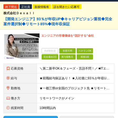
終了間近
正社員
面接情報有
話を聞きたい応募可
株式会社Ｄｅｘａｌｌ
【開発エンジニア】93％が年収UP◆キャリアビジョン重視◆完全
案件選択制◆リモート85%◆現年収保証
エンジニアの市場価値を“設計する”会社
未経験歓迎
学歴不問
ベテランOK
完全週休2日
賞与複数月
面接1回
応募資格
＼第二新卒OK＆フェーズ・言語不問！／ ■ITエンジニアとしての経験（半年以上） └フェーズ・言語不問。テスターや運用保守からのステップアップや、 インフラ領域からのキャリアチェンジも歓迎 ■学歴不
給与
★前職給与保証あり！ ★入社後に93％が年収UPを実現 ★平均年収は【103万円UP】を実現 ★入社後年収最大【156万円UP】 ■月給35万円～90万円+昇給2回+賞与2回+各種手当 ＼入社後の
勤務地
★一都三県or全国のプロジェクト先 ★リモート率85%＆フルリモート案件多数 ★転居を伴う転勤なし ★U・Iターンも歓迎！地方在住者の採用実績も多数あり ■本社 東京都渋谷区恵比寿西1-32-16
働き方
リモートワークがメイン
残業時間
10時間以内