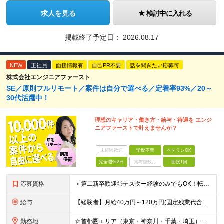
求人を見る
検討中に入れる
掲載終了予定日：
2026.08.17
NEW
正社員
面接情報有
自己PR不要
話を聞きたい応募可
株式会社エンジニアファースト
SE／原則フルリモート／案件は自分で選べる／定着率93%／20～
30代活躍中！
理想のキャリア・働き方・給与・待遇を エンジ
ニアファーストで叶えませんか？
未経験歓迎
学歴不問
ベテランOK
完全週休2日
賞与複数月
面接1回
応募資格
＜第二新卒歓迎◎テスター経験のみでもOK！転職回数不問＞ ■学歴不問 ■ブランクOK ■エンジニアとしての実務経験が1年以上ある方 └開発、インフラ、工程、言語は一切不問！ ※未経験も若干名募集して
給与
【経験者】月給40万円～120万円(固定残業代含む)+各種手当 ★前職給与の総収入額を100％保証｜還元率84％〜100％ ★20代の平均年収570万円 ※月給には、みなし残業手当(月30時間／5万
勤務地
☆首都圏エリア（東京・神奈川・千葉・埼玉）・名古屋・大阪・福岡を中心とした全国各地のプロジェクト先に参画いただきます。 ※希望をヒアリングした上で決定します ☆全国各地からフルリモートOK 【本社】