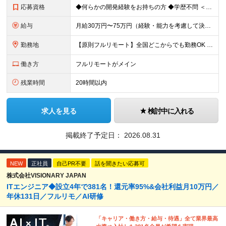
応募資格
◆何らかの開発経験をお持ちの方 ◆学歴不問 ＜特に歓迎する方＞ ◎リーダー経験・PM経験のある方（優遇します） ◎フルリモートでも自律的に動ける方 ◎自社サービスや受託開発にゆくゆく携わりたい方 ◎
給与
月給30万円〜75万円（経験・能力を考慮して決定） ※固定残業代20時間分（4.0〜10.2万円）含む／超過分は全額支給 ※経験・スキルを考慮のうえ決定いたします ※6ヶ月の試用期間あり。期間中の待遇
勤務地
【原則フルリモート】全国どこからでも勤務OK ※希望に応じてオフィス勤務も可能 ■本社（湘南本社） 神奈川県藤沢市辻堂神台2-2-1 アイクロス湘南8階 └JR東海道線「辻堂駅」徒歩3分 ■東北支
働き方
フルリモートがメイン
残業時間
20時間以内
求人を見る
検討中に入れる
掲載終了予定日：
2026.08.31
NEW
正社員
自己PR不要
話を聞きたい応募可
株式会社VISIONARY JAPAN
ITエンジニア◆設立4年で381名！還元率95%&会社利益月10万円／
年休131日／フルリモ／AI研修
「キャリア・働き方・給与・待遇」全て業界最高