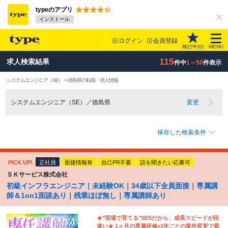
typeのアプリ
インストール
ログイン
会員登録
検討中(
0
)
MENU
115
求人検索結果
件中
1～50
件表示
システムエンジニア（SE） × 徳島県の転職・求人情報
システムエンジニア（SE）／徳島県
変更
保存した検索条件
PICK UP!
正社員
面接情報有
自己PR不要
話を聞きたい応募可
ＳＫサービス株式会社
初級インフラエンジニア｜未経験OK｜34歳以下全員面接｜専属講
師＆1on1面談あり｜残業ほぼ無し｜専属講師あり
★"現場で育てる"SESだから、成長スピードが段
違い★ 1ヶ月の専属研修×1年ごとの案件変更で最