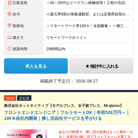
応募資格
＜40～50代などベテラン積極採用！工程や言語、経験年数不問＞ □システム開発の実務経験をお持ちの方(工程や言語、経験年数、マネジメント経験などは一切問いません) □学歴不問 □転職回数不問
給与
≪還元率8割の単価連動型、または定期昇給型から選べます！≫ ■単価連動型 月給40万円以上＋一時金＋各種手当 ★参画する案件の単価に応じて月給額を決定します(還元率8割) ★昇給随時(案件単価が上が
勤務地
＜リモートワーク率100％！全国募集＞ 一都三県・名古屋・大阪を中心とした、全国の各プロジェクト先へ配属 ★あなたの希望を考慮して決定します ★在宅勤務×出勤のハイブリッドワーク！フルリモートワーク
働き方
リモートワークがメイン
残業時間
20時間以内
求人を見る
検討中に入れる
掲載終了予定日：
2026.08.27
NEW
正社員
株式会社ネットネイティブ【モデルプレス、女子旅プレス、Mi-glamu】
フロントエンドエンジニア｜フルリモートOK｜年収526万円～｜
100％自社内開発｜推し活自社サービスを手がける
あなたの技術で、推し活の未来はもっと面白くな
る！ 次世代の推し活プラットフォームを育てる