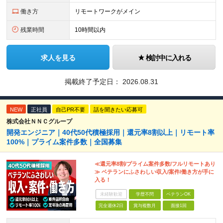
働き方
リモートワークがメイン
残業時間
10時間以内
求人を見る
検討中に入れる
掲載終了予定日：
2026.08.31
NEW
正社員
自己PR不要
話を聞きたい応募可
株式会社ＮＮＣグループ
開発エンジニア｜40代50代積極採用｜還元率8割以上｜リモート率
100%｜プライム案件多数｜全国募集
≪還元率8割/プライム案件多数/フルリモートあり
≫ ベテランにふさわしい収入/案件/働き方が手に
入る！
未経験歓迎
学歴不問
ベテランOK
完全週休2日
賞与複数月
面接1回