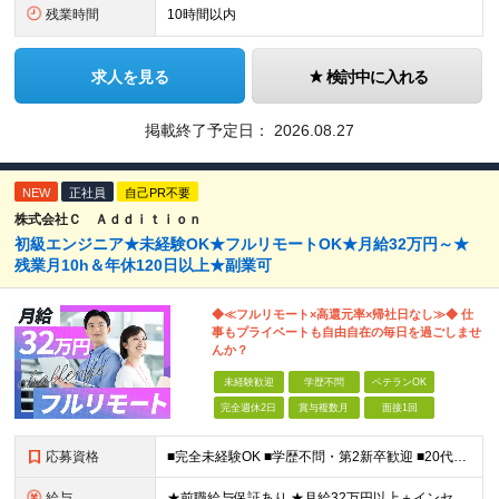
残業時間
10時間以内
求人を見る
検討中に入れる
掲載終了予定日：
2026.08.27
NEW
正社員
自己PR不要
株式会社Ｃ Ａｄｄｉｔｉｏｎ
初級エンジニア★未経験OK★フルリモートOK★月給32万円～★
残業月10h＆年休120日以上★副業可
◆≪フルリモート×高還元率×帰社日なし≫◆ 仕
事もプライベートも自由自在の毎日を過ごしませ
んか？
未経験歓迎
学歴不問
ベテランOK
完全週休2日
賞与複数月
面接1回
応募資格
■完全未経験OK ■学歴不問・第2新卒歓迎 ■20代～30代まで活躍中 経験よりも“目標があるか”を面接では見ています！ 「ITスキルを身につけて安定したキャリアを歩みたい」 「推し活のために収入U
給与
★前職給与保証あり ★月給32万円以上＋インセンティブあり 月給32万円以上＋インセンティブ＋各種手当 ※上記には固定残業代（月30時間・44,400円～）を含みます ※超過分は別途支給します ※試