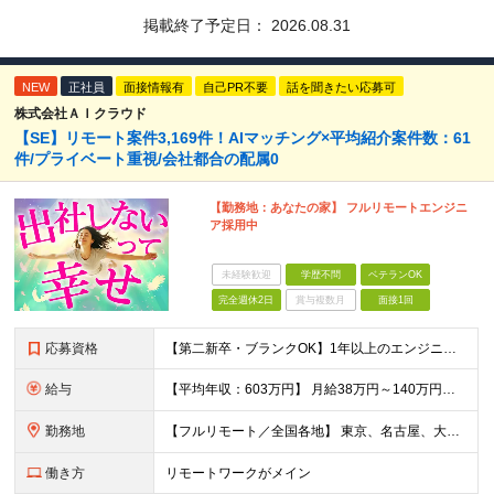
掲載終了予定日：
2026.08.31
NEW
正社員
面接情報有
自己PR不要
話を聞きたい応募可
株式会社ＡＩクラウド
【SE】リモート案件3,169件！AIマッチング×平均紹介案件数：61
件/プライベート重視/会社都合の配属0
【勤務地：あなたの家】 フルリモートエンジニ
ア採用中
未経験歓迎
学歴不問
ベテランOK
完全週休2日
賞与複数月
面接1回
応募資格
【第二新卒・ブランクOK】1年以上のエンジニア経験がある方(開発・インフラ・工程・言語一切不問） 文理・学歴不問 【歓迎条件】 ◆AI・クラウド案件に参画したい方 ◆下流工程から上流工程へステップア
給与
【平均年収：603万円】 月給38万円～140万円＋諸手当（経験者） 【平均年収603万円】 ※案件の契約内容や昇給額などはすべて開示します。 ※経験や能力を考慮し決定します。 ※月給には固定残業
勤務地
【フルリモート／全国各地】 東京、名古屋、大阪、福岡を中心とした全国のプロジェクトにアサイン。 ※プロジェクトは完全選択制です。 ※フルリモート、ハイブリッド型、常駐案件から自由に選択可能です。 ※転
働き方
リモートワークがメイン