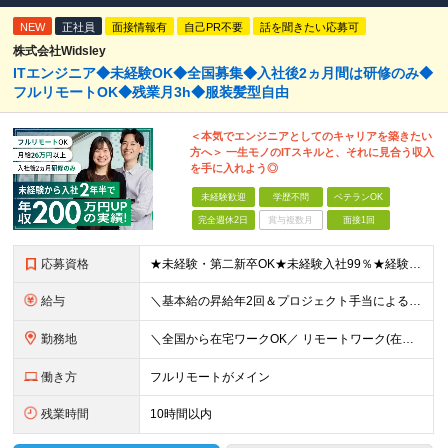
NEW
正社員
面接情報有
自己PR不要
話を聞きたい応募可
株式会社Widsley
ITエンジニア◆未経験OK◆全国募集◆入社後2ヵ月間は研修のみ◆
フルリモートOK◆残業月3h◆服装髪型自由
＜本気でエンジニアとしてのキャリアを築きたい
方へ＞ 一生モノのITスキルと、それに見合う収入
を手に入れよう◎
未経験歓迎
学歴不問
ベテランOK
完全週休2日
賞与複数月
面接1回
応募資格
★未経験・第二新卒OK★未経験入社99％★経験が浅めの方も歓迎します ■前職不問 ■学歴不問 ★経験者も同時募集中です！ 開発工程不問！幅広い年齢・スキル・工程のエンジニアが活躍中です ≪志望動
給与
＼基本給の昇給年2回＆プロジェクト手当による昇給年12回！！／ 【経験者の場合】 月給33万円～70万円＋プロジェクト手当＋資格手当 ★スキルや経験を考慮の上、優遇します ★上記給与には固定残業代
勤務地
＼全国から在宅ワークOK／ リモートワーク(在宅勤務)or東京23区、大阪のお客様先での勤務 ★転勤はありません ★希望を考慮の上配属先を決定します ★リモートワーク率5割強 ★フルリモートの場合は
働き方
フルリモートがメイン
残業時間
10時間以内