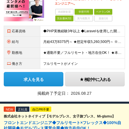
エンジニアへ。
未経験歓迎
学歴不問
ベテランOK
完全週休2日
賞与複数月
面接1回
応募資格
◆PHP実務経験3年以上 ◆Laravelを使用した開発経験3年以上 ※学歴不問 ＼こんな方にピッタリです／ ・主体的にキャッチアップし、自分で調べて業務を進められる方 ・わからないことは積極的に質
給与
月給43万8375円～ ★想定年収5,260,500円～ ※経験・能力等により決定します ※月給には手当(一律)・固定残業（104,375円～/40時間）を含む。超過分は別途支給します ※試用期間（
勤務地
★通勤不要／フルリモート・地方在住OK！ ★本社は目黒駅最寄り ■本社 東京都品川区上大崎3-14-12 井雅ビル5階 （変更の範囲）なし
働き方
フルリモートがメイン
求人を見る
検討中に入れる
掲載終了予定日：
2026.08.27
NEW
正社員
自己PR不要
株式会社ネットネイティブ【モデルプレス、女子旅プレス、Mi-glamu】
フロントエンドエンジニア◆フルリモート×フレックス◆100%自
社開発◆モデルプレス運営企業◆地方在住OK！