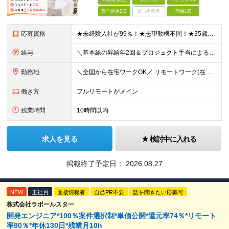
完全週休2日
賞与複数月
面接1回
応募資格
★未経験入社が99％！★志望動機不問！★35歳以下（長期キャリア形成のため） ■職種・業界経験不問、第二新卒大歓迎！ ■学歴不問 ≪1つでも当てはまる方にピッタリです≫ ★ChatGPTやAIなど
給与
＼基本給の昇給年2回＆プロジェクト手当による昇給年12回！！／ 【未経験者の場合】 月給26万円～50万円＋プロジェクト手当＋資格手当 ★スキルや経験を考慮の上、優遇します ★上記給与には固定残業
勤務地
＼全国から在宅ワークOK／ リモートワーク(在宅勤務)or東京23区、大阪のお客様先での勤務 ★転勤はありません ★希望をもとに配属先を決定します ★リモートワーク率5割強 ★フルリモートの場合は通
働き方
フルリモートがメイン
残業時間
10時間以内
求人を見る
検討中に入れる
掲載終了予定日：
2026.08.27
NEW
正社員
面接情報有
自己PR不要
話を聞きたい応募可
株式会社ラポールスター
開発エンジニア*100％案件選択制*単価公開*還元率74％*リモート
率90％*年休130日*残業月10h