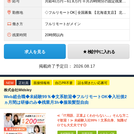
給与
月給40万円～61.8万円 ※月20時間分の固定残業代（58,000円～）を含む。超過時間分を別途支給 ※年齢、経験、スキル、前職給与などを考慮のうえ、決定いたします。 ※試用期間6ヶ月あり。期間中
勤務地
◇フルリモートOK│全国募集 【北海道支店】 北海道札幌市中央区南一条西2丁目5番地 ※(変更の範囲)上記を除く当社関連勤務地 ※通勤不要
働き方
フルリモートがメイン
残業時間
20時間以内
求人を見る
検討中に入れる
掲載終了予定日：
2026.08.17
NEW
正社員
面接情報有
自己PR不要
話を聞きたい応募可
株式会社Widsley
Web総合職◆未経験99％◆文系歓迎◆フルリモートOK◆入社後2
ヵ月間は研修のみ◆残業月3h◆服装髪型自由
≪「IT用語、正直よくわからない…」そんな方こ
そ歓迎！≫ 未経験入社99%！文系出身、知識ゼ
ロでも大丈夫です◎
未経験歓迎
学歴不問
ベテランOK