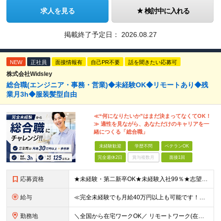
求人を見る
検討中に入れる
掲載終了予定日：
2026.08.27
NEW
正社員
面接情報有
自己PR不要
話を聞きたい応募可
株式会社Widsley
総合職(エンジニア・事務・営業)◆未経験OK◆リモートあり◆残
業月3h◆服装髪型自由
≪“何になりたいか”はまだ決まってなくてOK！
≫ 適性を見ながら、あなただけのキャリアを一
緒につくる「総合職」
未経験歓迎
学歴不問
ベテランOK
完全週休2日
賞与複数月
面接1回
応募資格
★未経験・第二新卒OK★未経験入社99％★志望動機不問 ■職種・業界経験不問、第二新卒大歓迎！ ■学歴不問 ≪一つでも当てはまる方はぜひご応募ください！≫ □はっきりしたキャリアの希望がない □こ
給与
≪完全未経験でも月給40万円以上も可能です！≫ -------------- 【1】ITエンジニア 月給26万円～50万円＋プロジェクト手当＋資格手当 【2】IT事務、営業事務 月給26万円～50万
勤務地
＼全国から在宅ワークOK／ リモートワーク(在宅勤務)or東京本社、大阪支社、または東京23区、大阪のお客様先での勤務 ★転勤はありません ★希望をもとに配属先を決定します ★リモートワーク率5割