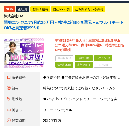
NEW
正社員
面接情報有
自己PR不要
話を聞きたい応募可
株式会社 HAL
開発エンジニア/月給35万円～/案件単価80％還元＋α/フルリモート
OK/社員定着率95％
年間511名が中途入社！圧倒的に選ばれる理由
は!? 還元率80％・案件100％選択・待機率ほぼゼ
ロの好環境
未経験歓迎
学歴不問
ベテランOK
完全週休2日
賞与複数月
面接1回
応募資格
◆学歴不問 ◆開発経験をお持ちの方（経験年数不問） ＜こんな方は大歓迎！＞ ◎今の収入をもっと増やしたい ◎もっと上流の案件で活躍したい ◎将来のキャリアにつながる案件に携わりたい ◎自分のやりたい
給与
給与についてお気軽にご相談ください！（カジュアル面談可能） 月給35万円～＋各種手当＋賞与2回 ※固定残業代は、時間外労働の有無に関わらず40時間分を87,500円～支給 ※超過分は別途支給 ※試用
勤務地
◆2/3以上のプロジェクトでリモートワークを実施中！ ≪自社拠点≫ ・東京本社／東京都千代田区丸の内二丁目6番1号 丸の内パークビルディング6階 ・関西支社／⼤阪府⼤阪市中央区安⼟町2-3-13 ⼤
働き方
リモートワークOK
残業時間
20時間以内