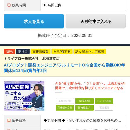
残業時間
10時間以内
求人を見る
検討中に入れる
掲載終了予定日：
2026.08.31
NEW
正社員
面接情報有
自己PR不要
話を聞きたい応募可
トライアロー株式会社 北海道支店
AIプロダクト開発エンジニア/フルリモートOK/全国から勤務OK/年
間休日124日/賞与年2回
AIを“使う側”から、“つくる側”へ。 上流工程×AI
開発で、 次の時代を切り拓くエンジニアになる
――
未経験歓迎
学歴不問
ベテランOK
完全週休2日
賞与複数月
面接1回
応募資格
◆学歴不問 ◆下記いずれかのご経験をお持ちの方 ・Webアプリケーション開発の実務経験（目安：7年以上） ・要件定義・基本設計など、上流工程の経験（目安：3年以上） ・Pythonでの開発経験（目安：