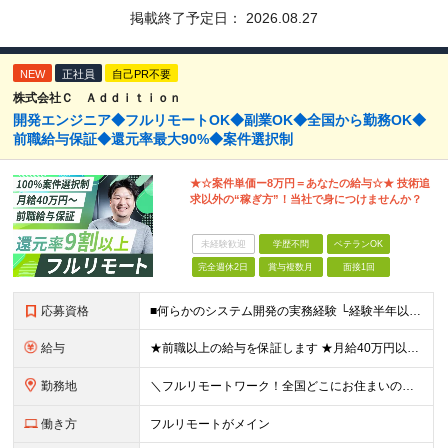
掲載終了予定日：
2026.08.27
NEW
正社員
自己PR不要
株式会社Ｃ Ａｄｄｉｔｉｏｎ
開発エンジニア◆フルリモートOK◆副業OK◆全国から勤務OK◆
前職給与保証◆還元率最大90%◆案件選択制
★☆案件単価ー8万円＝あなたの給与☆★ 技術追
求以外の“稼ぎ方”！当社で身につけませんか？
未経験歓迎
学歴不問
ベテランOK
完全週休2日
賞与複数月
面接1回
応募資格
■何らかのシステム開発の実務経験 └経験半年以上の方を想定しています！(フェーズ不問) ■学歴不問・第2新卒歓迎・ブランクOK ■20代～50代まで幅広く活躍中 経験よりも“主体性があるかどうか”を
給与
★前職以上の給与を保証します ★月給40万円以上＋インセンティブあり 月給40万円以上＋インセンティブ＋各種手当 ※上記には固定残業代（月30時間・44,400円～）を含みます ※超過分は別途支給し
勤務地
＼フルリモートワーク！全国どこにお住まいの方も大歓迎／ 現在、10名中8名がフルリモートで活躍中！ フルリモート・ハイブリット案件を数多く保有しているため、 住む場所は全国どこでもOKです◎ ＼フ
働き方
フルリモートがメイン