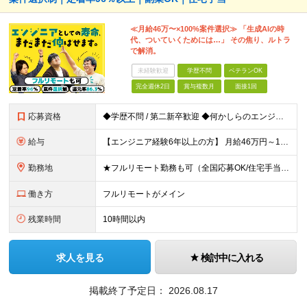
≪月給46万〜×100%案件選択≫ 「生成AIの時
代、ついていくためには…」 その焦り、ルトラ
で解消。
未経験歓迎
学歴不問
ベテランOK
完全週休2日
賞与複数月
面接1回
応募資格
◆学歴不問 / 第二新卒歓迎 ◆何かしらのエンジニア経験をお持ちの方 （言語・期間・フェーズ不問） 経験浅めの方も遠慮なくご応募ください！ ■入社前Q＆A ────── ◎実力に見合った報酬が手に
給与
【エンジニア経験6年以上の方】 月給46万円～100万円（固定残業代含む） ※上記月給には月30時間分の固定残業代（月8万7,400円～月19万円）を含む。超過分は全額支給。 【エンジニア経験4年以
勤務地
★フルリモート勤務も可（全国応募OK/住宅手当を支給します） ※案件によって常駐が必要になる場合があります。 ※希望がない限り、転勤はありません ※U・Iターン歓迎 ★ルトラの社員は全国各地で活躍中
働き方
フルリモートがメイン
残業時間
10時間以内
求人を見る
検討中に入れる
掲載終了予定日：
2026.08.17