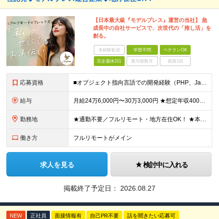
【日本最大級『モデルプレス』運営の当社】 急
成長中の自社サービスで、次世代の「推し活」を
創る。
未経験歓迎
学歴不問
ベテランOK
完全週休2日
賞与複数月
面接1回
応募資格
■オブジェクト指向言語での開発経験（PHP、Java、Ruby、Go、Python、C#など） ■Laravel、Spring Boot、Rails、Djangoなどの利用経験 ■RDB（MySQLな
給与
月給24万6,000円〜30万3,000円 ★想定年収400万円～500万円 ※経験・能力等により決定します ※月給には手当(一律)・固定残業（80,000円～98,750円/40時間）を含む。超過
勤務地
★通勤不要／フルリモート・地方在住OK！ ★本社は目黒駅最寄り ■本社 東京都品川区上大崎3-14-12 井雅ビル5階 （変更の範囲）なし
働き方
フルリモートがメイン
求人を見る
検討中に入れる
掲載終了予定日：
2026.08.27
NEW
正社員
面接情報有
自己PR不要
話を聞きたい応募可