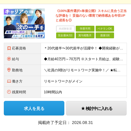
《100%案件選択×単価公開》スキルに見合う正当
な評価を！ 妥協のない環境で納得感ある年収UP
と成長を◎
未経験歓迎
学歴不問
ベテランOK
完全週休2日
賞与複数月
面接1回
応募資格
＊20代後半〜30代前半が活躍中！ ◆開発経験が3年以上ある方（Web・オープン系システム等） ◆学歴不問 ★Java(Spring、Spring Boot)、Python(Django)、 Re
給与
◆月給40万円～70万円 ※スタート月給は、経験・能力・前職の給与等を考慮の上で決定いたします。 ※上記金額には残業の有無に関わらず、 月30時間分の固定残業代（7万6,000円～13万3,000円
勤務地
＼社員の9割がリモートワーク実施中！／ ★転勤ナシ！ ★UIターン歓迎！ 関東、関西、東海、九州・中国エリアの各プロジェクト先から希望を優先して決定。 ※リモート案件も多数あり！ ◆関東エリア
働き方
リモートワークがメイン
残業時間
10時間以内
求人を見る
検討中に入れる
掲載終了予定日：
2026.08.31