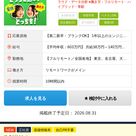
ラウド・データ分析 ■働き方：フルリモート・ハ
イブリッド・常駐
未経験歓迎
学歴不問
ベテランOK
完全週休2日
賞与複数月
面接1回
応募資格
【第二新卒・ブランクOK】 1年以上のエンジニア経験がある方(開発・インフラ・工程・言語一切不問） 文理・学歴不問 【三上さんの事例】 転職前 AWS案件を希望していましたが、資格や評価軸が不明確で
給与
【平均年収：603万円】 月給38万円～140万円＋諸手当（経験者） 【平均年収603万円】 ※案件の契約内容や昇給額などはすべて開示します。 ※経験や能力を考慮し決定します。 ※月給には固定残業
勤務地
【フルリモート／全国各地】 東京、名古屋、大阪、福岡を中心とした全国のプロジェクトにアサイン。 ※プロジェクトは完全選択制です。 ※フルリモート、ハイブリッド型、常駐案件から自由に選択可能です。 ※転
働き方
リモートワークがメイン
残業時間
10時間以内
求人を見る
検討中に入れる
掲載終了予定日：
2026.08.31
NEW
正社員
面接情報有
自己PR不要