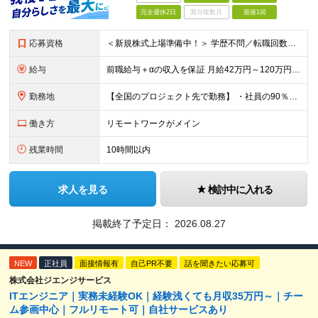
完全週休2日
賞与複数月
面接1回
応募資格
＜新規株式上場準備中！＞ 学歴不問／転職回数不問／20代～50代の幅広い年代が活躍中です！ ▼必須要件 何らかのシステム開発経験をお持ちの方（開発・インフラ不問） ▼歓迎条件 プロジェクトマネジメ
給与
前職給与＋αの収入を保証 月給42万円～120万円＋各種手当＋賞与 給与基準が明確かつ高還元です。 一人ひとりが安定した環境のもと、長く活躍できる職場を目指しています。 ※平均年収650万円 ・還
勤務地
【全国のプロジェクト先で勤務】 ・社員の90％以上がリモートワークを導入 ・フルリモートで全国各地から勤務可 【本社】 埼玉県草加市谷塚町580-1 エスワンプラザ3F-1 【東京営業所】 東京都
働き方
リモートワークがメイン
残業時間
10時間以内
求人を見る
検討中に入れる
掲載終了予定日：
2026.08.27
NEW
正社員
面接情報有
自己PR不要
話を聞きたい応募可
株式会社ジエンジサービス
ITエンジニア｜実務未経験OK｜経験浅くても月収35万円～｜チー
ム参画中心｜フルリモート可｜自社サービスあり