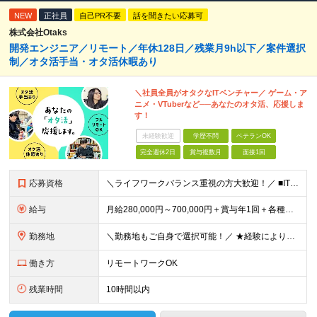
NEW
正社員
自己PR不要
話を聞きたい応募可
株式会社Otaks
開発エンジニア／リモート／年休128日／残業月9h以下／案件選択
制／オタ活手当・オタ活休暇あり
＼社員全員がオタクなITベンチャー／ ゲーム・ア
ニメ・VTuberなど──あなたのオタ活、応援しま
す！
未経験歓迎
学歴不問
ベテランOK
完全週休2日
賞与複数月
面接1回
応募資格
＼ライフワークバランス重視の方大歓迎！／ ■IT業界で何かしらの実務経験をお持ちの方（1年以上） ※技術領域や工程は不問です。 ＼こんな方はぜひご応募ください！／ ★何かに熱中できる方 ★趣味も仕事
給与
月給280,000円～700,000円＋賞与年1回＋各種手当 ★上記にはみなし残業代として月30時間分（47,750円～130,424円）を含みます。超過分は別途支給します ★経験やスキル、キャリアの
勤務地
＼勤務地もご自身で選択可能！／ ★経験によりフルリモートも対応いたします！ ★関東への転居を希望する場合は引っ越し補助あり！ 全国からのご応募お待ちしております！ ・首都圏（東京都、神奈川県、埼玉県
働き方
リモートワークOK
残業時間
10時間以内