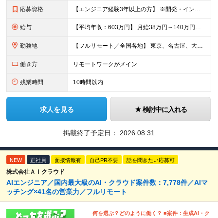
応募資格
【エンジニア経験3年以上の方】 ※開発・インフラ・工程・言語一切不問 ※文理・学歴不問 【歓迎条件】 ◆Python実務経験がある方 ◆LLM・生成AIを使った開発経験がある方 ◆要件定義・顧客折衝
給与
【平均年収：603万円】 月給38万円～140万円＋諸手当（経験者） 【平均年収603万円】 ※案件の契約内容や昇給額などはすべて開示します。 ※経験や能力を考慮し決定します。 ※月給には固定残業
勤務地
【フルリモート／全国各地】 東京、名古屋、大阪、福岡を中心とした全国のプロジェクトにアサイン。 ※プロジェクトは完全選択制です。 ※フルリモート、ハイブリッド型、常駐案件から自由に選択可能です。 ※転
働き方
リモートワークがメイン
残業時間
10時間以内
求人を見る
検討中に入れる
掲載終了予定日：
2026.08.31
NEW
正社員
面接情報有
自己PR不要
話を聞きたい応募可
株式会社ＡＩクラウド
AIエンジニア／国内最大級のAI・クラウド案件数：7,778件／AIマ
ッチング×41名の営業力／フルリモート
何を選ぶ？どのように働く？ ■案件：生成AI・ク