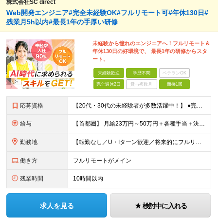
株式会社SC direct
Web開発エンジニア#完全未経験OK#フルリモート可#年休130日#
残業月5h以内#最長1年の手厚い研修
未経験から憧れのエンジニアへ！フルリモート＆
年休130日の好環境で、 最長1年の研修からスタ
ート。
未経験歓迎
学歴不問
ベテランOK
完全週休2日
賞与複数月
面接1回
応募資格
【20代・30代の未経験者が多数活躍中！】 ●完全未経験、第二新卒、既卒、フリーターの方大歓迎！ ●学歴・職歴・転職回数・ブランク一切不問 ※34歳までの方（若年層の長期キャリア形成を図るため） ★
給与
【首都圏】 月給23万円～50万円＋各種手当＋決算賞与 【大阪】 月給22万円～50万円＋各種手当＋決算賞与 【愛知】 月給21.5万円～50万円＋各種手当＋決算賞与 【福岡・宮城】 月給20万
勤務地
【転勤なし／U・Iターン歓迎／将来的にフルリモートOK】 本社（新宿区）、大阪支店、名古屋支店または東京都・神奈川県・千葉県・埼玉県・愛知県・大阪府・福岡県をはじめ、全国のプロジェクト先 ※ご希望を
働き方
フルリモートがメイン
残業時間
10時間以内
求人を見る
検討中に入れる