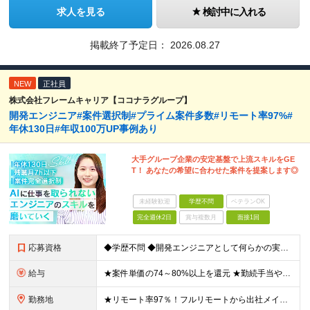
求人を見る
検討中に入れる
掲載終了予定日：
2026.08.27
NEW
正社員
株式会社フレームキャリア【ココナラグループ】
開発エンジニア#案件選択制#プライム案件多数#リモート率97%#
年休130日#年収100万UP事例あり
大手グループ企業の安定基盤で上流スキルをGE
T！ あなたの希望に合わせた案件を提案します◎
未経験歓迎
学歴不問
ベテランOK
完全週休2日
賞与複数月
面接1回
応募資格
◆学歴不問 ◆開発エンジニアとして何らかの実務経験をお持ちの方 ※経験年数は問いません。 ≪こんな方にピッタリ≫ □ 今の現場のまま給与を上げたい □ 毎日コードを書くだけの環境から抜け出したい □
給与
★案件単価の74～80%以上を還元 ★勤続手当やリーダー手当の他に社員同士でのランチ代手当などのちょっと嬉しい手当も。 月給30万円～70万円＋各種手当＋賞与（年1回/実績による） ※経験・スキルを
勤務地
★リモート率97％！フルリモートから出社メインまで、希望に合わせて選べます ★全国47都道府県のプロジェクト先で勤務可能。転勤はありません！ ＜本社＞ 東京都渋谷区渋谷2-19-15 宮益坂ビルディ