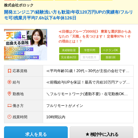
株式会社ポロック
開発エンジニア/経験浅い方も歓迎/年収120万円UPの実績有/フルリ
モ可/残業月平均7.6h以下&年休126日
≪目標はグループ2000社》 豊富な選択肢からあ
なたの「天職」を見つけます！ 定着率97%！そ
の理由とは！？
未経験歓迎
学歴不問
ベテランOK
完全週休2日
賞与複数月
面接1回
応募資格
≪平均年齢31歳！20代～30代が主役の会社です！≫ ■システム開発の実務経験をお持ちの方(言語、年数、フェーズ不問) ■学歴・経験不問 ★面接では当社でどんなキャリアが描けるのか、あなたの希望をど
給与
≪前職給与UPを保証！最高で月給10万円アップも可能！≫ 月給35万円～70万円＋各種手当 ※経験・スキルに応じて決定いたします ※試用期間（6ヶ月）あり、期間中の給与・待遇に差異はありません ★
勤務地
＼フルリモートワーク(通勤不要)・在宅勤務OK／ ★各プロジェクト先／完全在宅案件有 ※基本的に転勤はありません ★オフィス内完全禁煙（喫煙スペースは別途有）※現場によります ＝＝＝＝＝ 【大阪本
働き方
フルリモートがメイン
残業時間
10時間以内
求人を見る
検討中に入れる