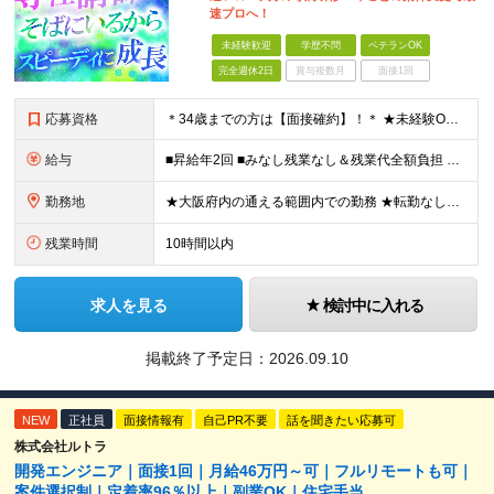
速プロへ！
未経験歓迎
学歴不問
ベテランOK
完全週休2日
賞与複数月
面接1回
応募資格
＊34歳までの方は【面接確約】！＊ ★未経験OK＆経歴一切不問！ ★正社員デビューの方も歓迎します！ ★第二新卒・既卒歓迎 ★学歴不問 ＊専属の講師や1on1のサポートもあり、安心してスタートできま
給与
■昇給年2回 ■みなし残業なし＆残業代全額負担 ■資格取得報奨金あり（5,000円～10万円） ★IT系の資格をお持ちの方は【月給30万円～】スタートが可能！ 月給21万5000円～60万円 未経
勤務地
★大阪府内の通える範囲内での勤務 ★転勤なし！ 【新入社員研修の実施場所】 オフィス：大阪府大阪市北区西天満4-3-17 MF西天満ビル12F ※研修後は大阪府内の各プロジェクト先となります。 ※
残業時間
10時間以内
求人を見る
検討中に入れる
掲載終了予定日：
2026.09.10
NEW
正社員
面接情報有
自己PR不要
話を聞きたい応募可
株式会社ルトラ
開発エンジニア｜面接1回｜月給46万円～可｜フルリモートも可｜
案件選択制｜定着率96％以上｜副業OK｜住宅手当