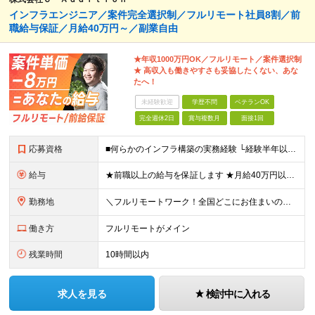
インフラエンジニア／案件完全選択制／フルリモート社員8割／前
職給与保証／月給40万円～／副業自由
★年収1000万円OK／フルリモート／案件選択制
★ 高収入も働きやすさも妥協したくない、あな
たへ！
未経験歓迎
学歴不問
ベテランOK
完全週休2日
賞与複数月
面接1回
応募資格
■何らかのインフラ構築の実務経験 └経験半年以上の方を想定しています！(フェーズ不問) ■学歴不問・第2新卒歓迎・ブランクOK ■20代～50代まで幅広く活躍中 経験よりも“主体性があるかどうか”を
給与
★前職以上の給与を保証します ★月給40万円以上＋インセンティブあり 月給40万円以上＋インセンティブ＋各種手当 ※上記には固定残業代（月30時間・44,400円～）を含みます ※超過分は別途支給し
勤務地
＼フルリモートワーク！全国どこにお住まいの方も大歓迎／ 現在、10名中8名がフルリモートで活躍中！ フルリモート・ハイブリット案件を数多く保有しているため、 住む場所は全国どこでもOKです◎ ＼フ
働き方
フルリモートがメイン
残業時間
10時間以内
求人を見る
検討中に入れる