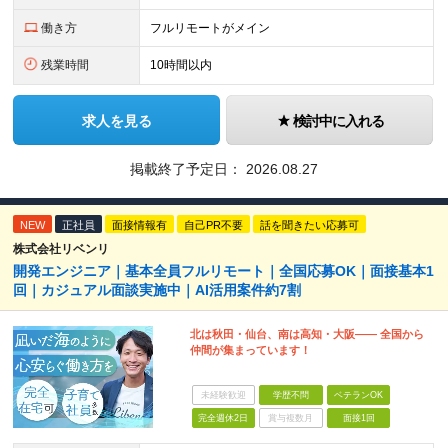
働き方
フルリモートがメイン
残業時間
10時間以内
求人を見る
検討中に入れる
掲載終了予定日：
2026.08.27
NEW
正社員
面接情報有
自己PR不要
話を聞きたい応募可
株式会社リベンリ
開発エンジニア｜基本全員フルリモート｜全国応募OK｜面接基本1
回｜カジュアル面談実施中｜AI活用案件約7割
北は秋田・仙台、南は高知・大阪—— 全国から
仲間が集まっています！
未経験歓迎
学歴不問
ベテランOK
完全週休2日
賞与複数月
面接1回