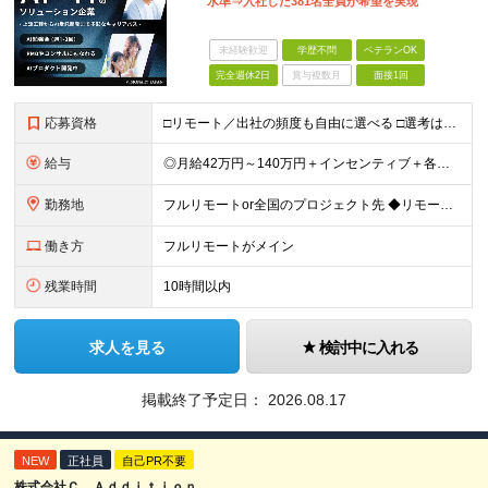
水準⇒入社した381名全員が希望を実現
未経験歓迎
学歴不問
ベテランOK
完全週休2日
賞与複数月
面接1回
応募資格
□リモート／出社の頻度も自由に選べる □選考は役員とWeb面談1回のみ □学歴不問／第二新卒歓迎／ブランクOK 【応募条件】 ◎ITエンジニアの実務経験1年以上をお持ちの方 └言語・業界・ジャンル不
給与
◎月給42万円～140万円＋インセンティブ＋各種手当 ・エンジニア平均年収640万円 ・入社したエンジニア全員年収UP！平均180万円UP！ ・還元率80~95%！平均還元率86.9% ・単価連動型⇒
勤務地
フルリモートor全国のプロジェクト先 ◆リモート実施率93%（リモート／出社の頻度も自分で選べる） ◆UIターン歓迎！転勤なし ※(変更の範囲)上記を除く当社関連勤務地 ＼独立した評価機関による評価
働き方
フルリモートがメイン
残業時間
10時間以内
求人を見る
検討中に入れる
掲載終了予定日：
2026.08.17
NEW
正社員
自己PR不要
株式会社Ｃ Ａｄｄｉｔｉｏｎ