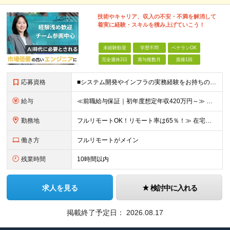
技術やキャリア、収入の不安・不満を解消して
着実に経験・スキルを積み上げていこう！
未経験歓迎
学歴不問
ベテランOK
完全週休2日
賞与複数月
面接1回
応募資格
■システム開発やインフラの実務経験をお持ちの方（言語・工程・年数不問） ■学歴不問 ┗システムサポートや運用保守・テスターなど幅広い経験の方も歓迎します！ ┗独学や実務未経験者といった方からの応募も歓
給与
≪前職給与保証｜初年度想定年収420万円～≫ 月給35万円以上＋決算賞与＋交通費 ※スキル・経験を考慮の上、優遇します ※上記月給には固定残業代月20時間分(4万5000円以上)を含みます。超過し
勤務地
フルリモートOK！リモート率は65％！≫ 在宅勤務または東京・神奈川・埼玉・千葉のお客様先での勤務 ■本社 東京都港区芝2-22-15 STKビル 1F (変更の範囲)上記を除く当社関連勤務地
働き方
フルリモートがメイン
残業時間
10時間以内
求人を見る
検討中に入れる
掲載終了予定日：
2026.08.17