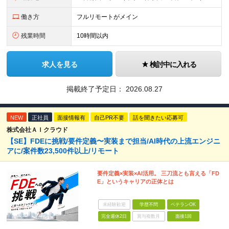
働き方
フルリモートがメイン
残業時間
10時間以内
求人を見る
検討中に入れる
掲載終了予定日：
2026.08.27
NEW
正社員
面接情報有
自己PR不要
話を聞きたい応募可
株式会社ＡＩクラウド
【SE】FDEに挑戦/要件定義〜実装まで担当/AI時代の上流エンジニ
アに/案件数23,500件以上/リモート
要件定義×実装×AI活用。 三刀流とも言える「FD
E」というキャリアの正体とは
未経験歓迎
学歴不問
ベテランOK
完全週休2日
賞与複数月
面接1回