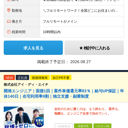
勤務地
＼フルリモートワーク！全国どこにお住まいの方も大歓迎／ 現在、10名中8名がフルリモートで活躍中！ フルリモート・ハイブリット案件を数多く保有しているため、 住む場所は全国どこでもOKです◎ ＼フ
働き方
フルリモートがメイン
残業時間
10時間以内
求人を見る
検討中に入れる
掲載終了予定日：
2026.08.27
NEW
正社員
面接情報有
自己PR不要
株式会社アイ・ディ・エイチ
開発エンジニア｜面接1回｜案件単価還元率83％｜給与UP保証｜年
休140日｜在宅利用率9割｜独立支援・副業制度
会社のために働くのは、もう終わり。 案件も、
報酬も、エンジニア自身で決めていく。
未経験歓迎
学歴不問
ベテランOK