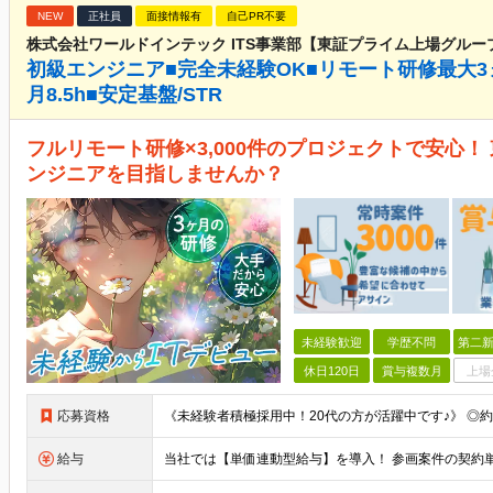
NEW
正社員
面接情報有
自己PR不要
株式会社ワールドインテック ITS事業部【東証プライム上場グルー
初級エンジニア■完全未経験OK■リモート研修最大3
月8.5h■安定基盤/STR
フルリモート研修×3,000件のプロジェクトで安心
ンジニアを目指しませんか？
未経験歓迎
学歴不問
第二新
休日120日
賞与複数月
上場
応募資格
給与