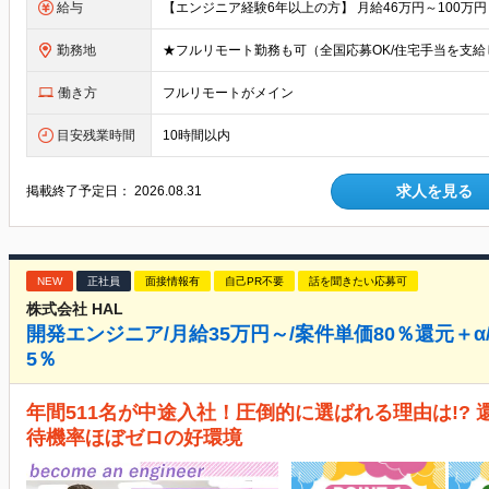
給与
勤務地
働き方
フルリモートがメイン
目安残業時間
10時間以内
求人を見る
掲載終了予定日：
2026.08.31
NEW
正社員
面接情報有
自己PR不要
話を聞きたい応募可
株式会社 HAL
開発エンジニア/月給35万円～/案件単価80％還元＋α
5％
年間511名が中途入社！圧倒的に選ばれる理由は!? 
待機率ほぼゼロの好環境