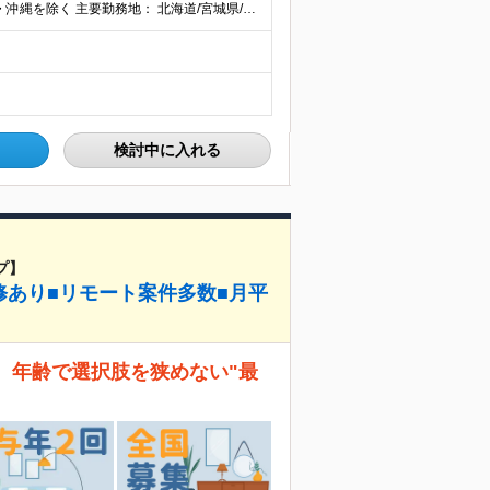
【全国45都道府県】に大型プロジェクトあり！※ 四国・沖縄を除く 主要勤務地： 北海道/宮城県/栃木県/埼玉県/千葉県/東京都/神奈川県/愛知県/大阪府/京都府/兵庫県/広島県/福岡県/熊本県 ※勤
検討中に入れる
プ】
修あり■リモート案件多数■月平
。 年齢で選択肢を狭めない"最