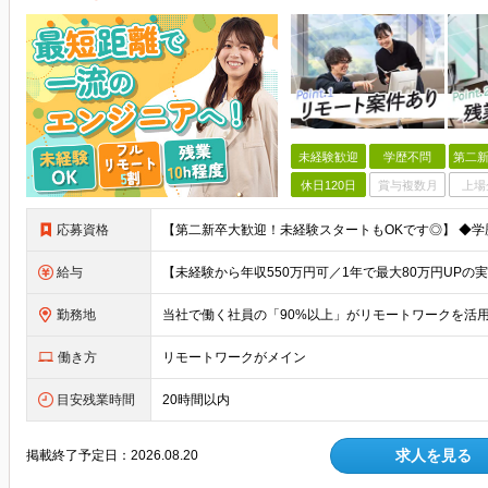
未経験歓迎
学歴不問
第二新
休日120日
賞与複数月
上場
応募資格
給与
勤務地
働き方
リモートワークがメイン
目安残業時間
20時間以内
求人を見る
掲載終了予定日：
2026.08.20