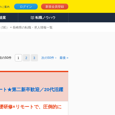
ログイン
新規会員登録
のご案内
人提案
転職ノウハウ
SE） × 長崎県の転職・求人情報一覧
前の50件
次の
50
件
最後
1
2
3
ート★第二新卒歓迎／20代活躍
礎研修×リモートで、圧倒的に