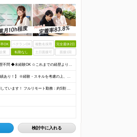
卒OK
ベテランOK
複数名採用
完全週休2日
企業
転勤なし
土日面接可
面接1回
【第二新卒大歓迎！未経験スタートもOKです◎】 ◆学歴不問 ◆未経験OK ☆これまでの経歴よりも「これから」を重視します！ ☆文系・理系、前職の雇用形態は一切問いません！ ＼先輩たちの前職もさまざ
【未経験から年収550万円可／1年で最大80万円UPの実績あり！】 ※経験・スキルを考慮の上、決定いたします。 【月給】27万円〜29万円 ※上記には固定残業代（月25時間分／4万5,000円〜4万
当社で働く社員の「90%以上」がリモートワークを活用しています！ フルリモート勤務：約5割 ハイブリッド勤務（リモート＋出社）：約4割 【本社】東京都千代田区丸の内2-4-1 丸の内ビルディング12
検討中に入れる