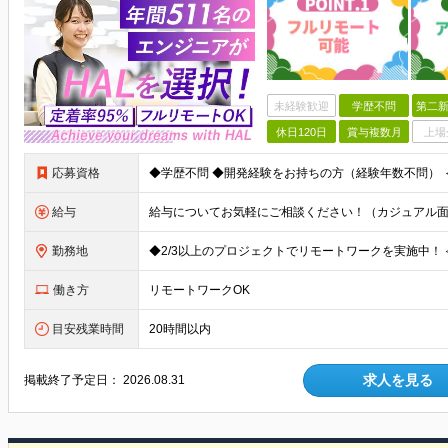
未経験歓迎
学歴不問
第二新
休日120日
賞与複数月
上場
応募資格
給与
勤務地
働き方
リモートワークOK
目安残業時間
20時間以内
求人を見る
掲載終了予定日：
2026.08.31