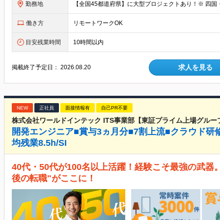
勤務地
働き方
リモートワークOK
目安残業時間
10時間以内
求人を見る
掲載終了予定日：
2026.08.20
NEW
正社員
面接情報有
自己PR不要
株式会社ワールドインテック ITS事業部【東証プライム上場グルー
開発エンジニア■賞与3ヵ月分■7割上流■クラウド研
均残業8.5h/SI
40代・50代が100名以上活躍！経験こそ最強の武器
後の転職"がここに！