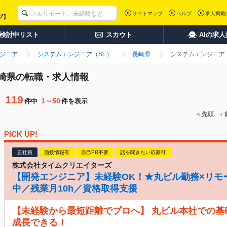
サイトマップ
ヘルプ
求人掲載
検討中リスト
スカウト
AIの求
ンジニア
システムエンジニア（SE）
長崎県
システムエンジニア（
長崎県の転職・求人情報
119
1～50
件中
件を表示
先頭
PICK UP!
正社員
面接情報有
自己PR不要
話を聞きたい応募可
株式会社タイムクリエイターズ
【開発エンジニア】未経験OK！★丸ビル勤務×リモ
中／残業月10h／資格取得支援
【未経験から最短距離でプロへ】 丸ビル本社での基
成長できる！