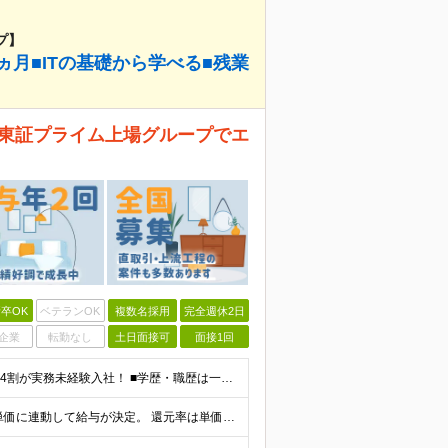
プ】
ヵ月■ITの基礎から学べる■残業
！ 東証プライム上場グループでエ
卒OK
ベテランOK
複数名採用
完全週休2日
企業
転勤なし
土日面接可
面接1回
《未経験者積極採用中！20代の方が活躍中です♪》 ◎約4割が実務未経験入社！ ■学歴・職歴は一切問いません！ ■第二新卒の方もお気軽にご相談ください♪ ■入社してから数年は、転勤の可能性があります
当社では【単価連動型給与】を導入！ 参画案件の契約単価に連動して給与が決定。 還元率は単価の【70％～80％】と東証プライム上場グループとして高水準です！（社会保険料・教育コスト含む） ■関東：月給