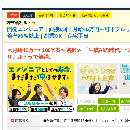
NEW
正社員
面接情報有
自己PR不要
話を聞きたい応募可
株式会社ルトラ
開発エンジニア｜面接1回｜月給46万円～可｜フル
着率96％以上｜副業OK｜住宅手当
≪月給46万〜×100%案件選択≫ 「生成AIの時代
り、ルトラで解消。
未経験歓迎
学歴不問
第二新
休日120日
賞与複数月
上場
応募資格