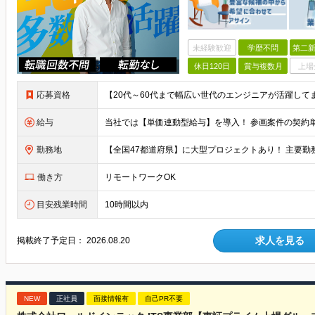
未経験歓迎
学歴不問
第二新
休日120日
賞与複数月
上場
応募資格
給与
勤務地
働き方
リモートワークOK
目安残業時間
10時間以内
求人を見る
掲載終了予定日：
2026.08.20
NEW
正社員
面接情報有
自己PR不要