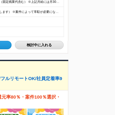
【エンジニア経験6年以上の方】 月給46万円～100万円（固定残業代含む） ※上記月給には月30時間分の固定残業代（月8万7,400円～月19万円）を含む。超過分は全額支給。 【エンジニア経験4年以
★フルリモート勤務も可（全国応募OK/住宅手当を支給します） ※案件によって常駐が必要になる場合があります。 ※希望がない限り、転勤はありません ※U・Iターン歓迎 ★ルトラの社員は全国各地で活躍中
検討中に入れる
/フルリモートOK/社員定着率9
還元率80％・案件100％選択・