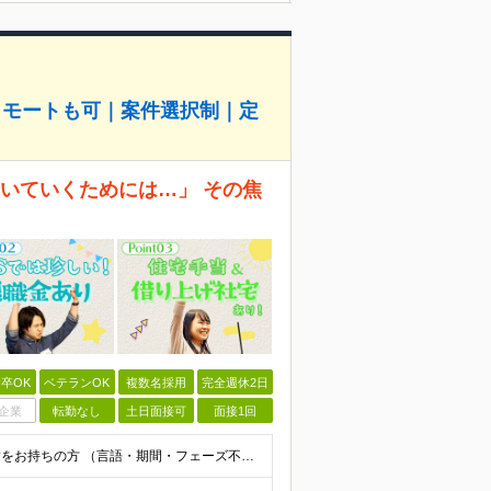
リモートも可｜案件選択制｜定
、ついていくためには…」 その焦
卒OK
ベテランOK
複数名採用
完全週休2日
企業
転勤なし
土日面接可
面接1回
◆学歴不問 / 第二新卒歓迎 ◆何かしらのエンジニア経験をお持ちの方 （言語・期間・フェーズ不問） 経験浅めの方も遠慮なくご応募ください！ ■入社前Q＆A ────── ◎実力に見合った報酬が手に