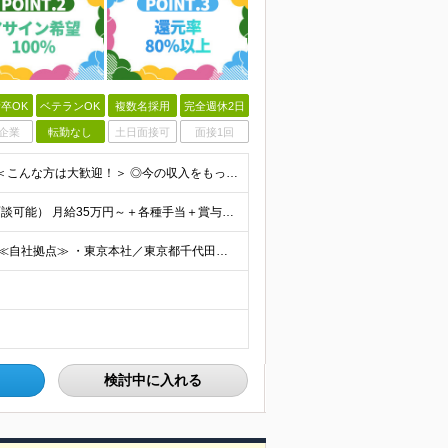
卒OK
ベテランOK
複数名採用
完全週休2日
企業
転勤なし
土日面接可
面接1回
◆学歴不問 ◆開発経験をお持ちの方（経験年数不問） ＜こんな方は大歓迎！＞ ◎今の収入をもっと増やしたい ◎もっと上流の案件で活躍したい ◎将来のキャリアにつながる案件に携わりたい ◎自分のやりたい
給与についてお気軽にご相談ください！（カジュアル面談可能） 月給35万円～＋各種手当＋賞与2回 ※固定残業代は、時間外労働の有無に関わらず40時間分を87,500円～支給 ※超過分は別途支給 ※試用
◆2/3以上のプロジェクトでリモートワークを実施中！ ≪自社拠点≫ ・東京本社／東京都千代田区丸の内二丁目6番1号 丸の内パークビルディング6階 ・関西支社／⼤阪府⼤阪市中央区安⼟町2-3-13 ⼤
検討中に入れる