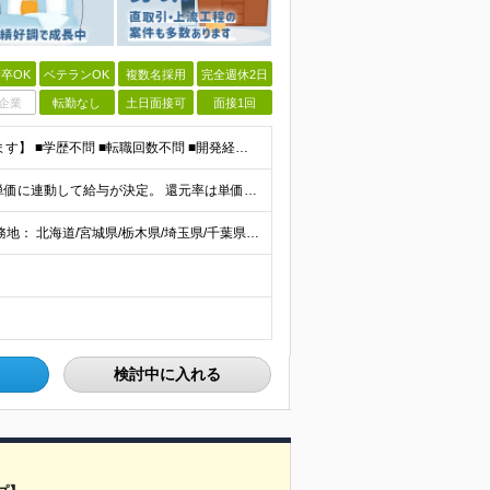
卒OK
ベテランOK
複数名採用
完全週休2日
企業
転勤なし
土日面接可
面接1回
【20代～60代まで幅広い世代のエンジニアが活躍してます】 ■学歴不問 ■転職回数不問 ■開発経験（年数不問）をお持ちの方
当社では【単価連動型給与】を導入！ 参画案件の契約単価に連動して給与が決定。 還元率は単価の【70％～80％】と東証プライム上場グループとして高水準です！（社会保険料・教育コスト含む） ■関東：月給
【全国47都道府県】に大型プロジェクトあり！ 主要勤務地： 北海道/宮城県/栃木県/埼玉県/千葉県/東京都/神奈川県/愛知県/大阪府/京都府/兵庫県/広島県/福岡県/熊本県 ※勤務エリアは、あなたの
検討中に入れる