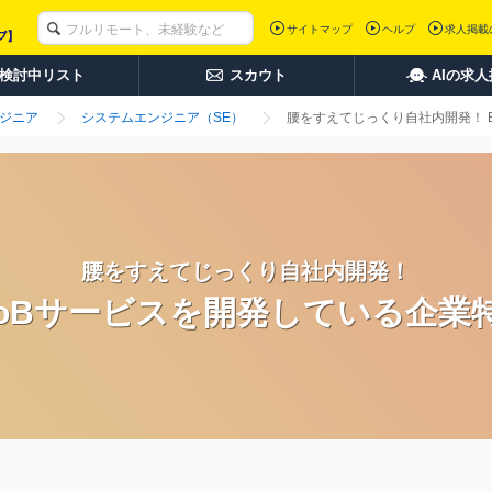
サイトマップ
ヘルプ
求人掲載
検討中リスト
スカウト
AIの求
ンジニア
システムエンジニア（SE）
腰をすえてじっくり自社内開発！ 
腰をすえてじっくり自社内開発！
toBサービスを開発している企業