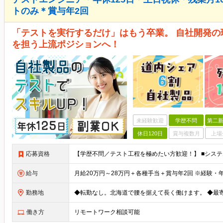
トのみ＊賞与年2回
「テストを実行するだけ」はもう卒業。 自社開発
を担う上流ポジションへ！
未経験歓迎
学歴不問
第二新
休日120日
賞与複数月
上場
応募資格
給与
勤務地
働き方
リモートワーク相談可能