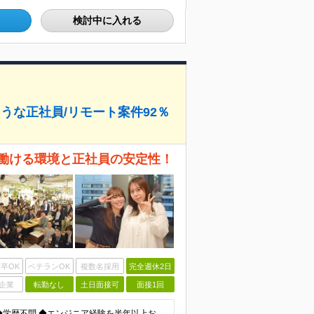
検討中に入れる
うな正社員/リモート案件92％
に働ける環境と正社員の安定性！
卒OK
ベテランOK
複数名採用
完全週休2日
企業
転勤なし
土日面接可
面接1回
≪エンジニア歴半年以上・第二新卒の方も大歓迎！≫ ◆学歴不問 ◆エンジニア経験を半年以上お持ちの方 ◎ブランクのある方・社会人経験10年以上の方も歓迎！ ◎スキルチェンジも可能です