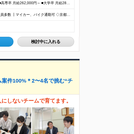
┃想定年収550万～850万円 ■短大卒 月給224,500円～ ■高専卒 月給262,000円～ ■大学卒 月給287,000円～ ■修士了 月給314,000円～ ■博士了 月給355,
┃UIJターン歓迎／実際にUIJターンして活躍している社員多数 ┃マイカー、バイク通勤可 ◇京都・大阪からのアクセスも良好 └京都駅から約20分 └大阪駅から約50分 【草津事業所】 滋賀県草津市
検討中に入れる
件100%＊2〜4名で挑む“チ
人にしないチームで育てます。