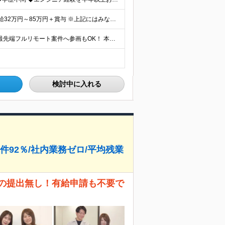
【前職給与保証】【案件単価の77％～82％を還元】 月給32万円～85万円＋賞与 ※上記にはみなし残業手当（月40時間分、7万6200円～20万2400円）が含まれています。超過分は別途全額支給します
☆92％がリモートワーク案件！ ☆各拠点から東京での最先端フルリモート案件へ参画もOK！ 本社、大阪オフィス、名古屋オフィス、福岡オフィス、札幌オフィス、 または各地域のクライアント先での勤務となりま
検討中に入れる
件92％/社内業務ゼロ/平均残業
報の提出無し！有給申請も不要で