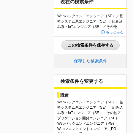
現在の検索条件
Webバックエンドエンジニア（SE）／基
幹システム系エンジニア（SE）／組み込
み系・IoTエンジニア（SE）／その他ア
プリケーション開発エンジニア（SE）／
もっとみる
Webバックエンドエンジニア（PG）／W
ebフロントエンドエンジニア（PG）／基
この検索条件を保存する
幹システム系エンジニア（PG）／組み込
み系・IoTエンジニア（PG）／その他・
アプリケーション開発エンジニア（PG）
保存した検索条件
／QAエンジニア・テスター／社内SE・
情報システムエンジニア／その他IT・We
bエンジニア関連職／Webアプリケーシ
ョン開発（PM・PL）／組込系・IoT（P
検索条件を変更する
M・PL）／その他マネジメント関連職／
BtoBサービス／自社商品・メディア有り
職種
／自社内で開発できる
Webバックエンドエンジニア（SE）
基
幹システム系エンジニア（SE）
組み込
み系・IoTエンジニア（SE）
その他ア
プリケーション開発エンジニア（SE）
Webバックエンドエンジニア（PG）
Webフロントエンドエンジニア（PG）