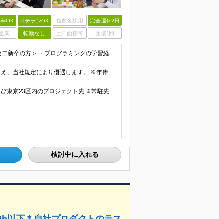
卒OK
ベテランOK
複数名採用
完全週休2日
企業
転勤なし
土日面接可
面接1回
学歴不問／職種未経験歓迎／第二新卒歓迎 ＜未経験・第二新卒の方＞ ・プログラミングの学習経験がある方（スクール／独学／専門学校いずれも可） ・モノづくりが好きで、自分で学び続けられる方 ※SE実務経
月給30万円以上 〜 50万円以上 ※経験・能力を考慮のうえ、当社規定により優遇します。 ※年俸制（月給として支給）。 ※想定年収400万〜700万円。 【給与体系】 ・昇給：適宜（前年度実績：社員
東京都台東区雷門2-6-1 雷門ミハマビル8F（本社） および東京23区内のプロジェクト先 ※常駐先（東京23区内）が変わることはありますが、転勤はありません。 ※社員の約7割が週2〜3日リモート勤
検討中に入れる
0h以下＊自社プロダクトのテス