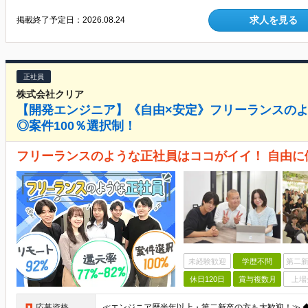
求人を見る
掲載終了予定日：
2026.08.24
正社員
株式会社クリア
【開発エンジニア】《自由×安定》フリーランスのよ
◎案件100％選択制！
フリーランスのような正社員はココがイイ！ 自由
未経験歓迎
学歴不問
第二新
休日120日
賞与複数月
上場
応募資格