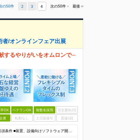
前の50件
次の50件
最後
2
3
4
者/オンラインフェア出展
献するやりがいをオムロンで─
卒OK
ベテランOK
複数名採用
完全週休2日
企業
転勤なし
土日面接可
面接1回
【社会を動かす自社製品開発に携わりたい方歓迎】 ┃必須条件 ■装置、設備向けソフトウェア開発経験 ■C/C++、C#いずれかの開発経験 ■ソフトウェア開発における要件整理、仕様定義の経験 ■短大卒以上