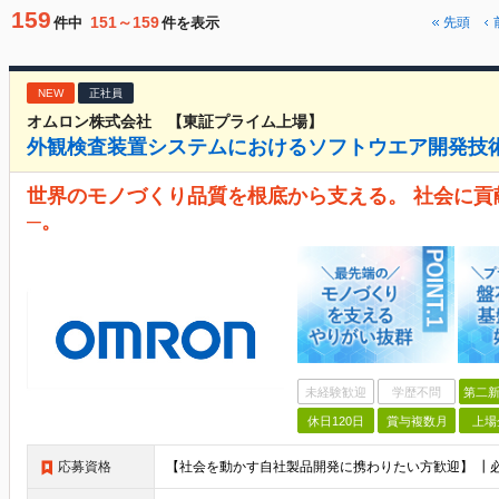
159
151～159
件中
件を表示
先頭
NEW
正社員
オムロン株式会社 【東証プライム上場】
外観検査装置システムにおけるソフトウエア開発技術
世界のモノづくり品質を根底から支える。 社会に貢
─。
未経験歓迎
学歴不問
第二新
休日120日
賞与複数月
上場
応募資格