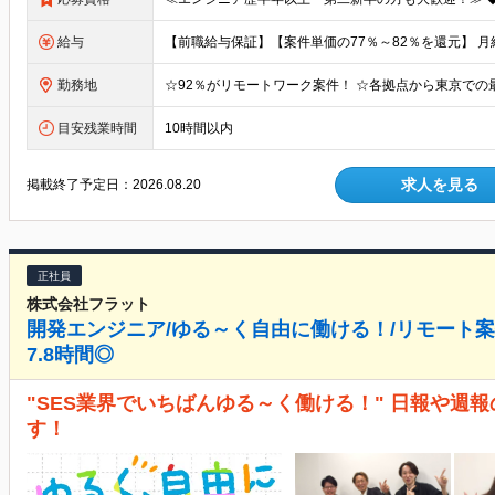
給与
勤務地
目安残業時間
10時間以内
求人を見る
掲載終了予定日：
2026.08.20
正社員
株式会社フラット
開発エンジニア/ゆる～く自由に働ける！/リモート案
7.8時間◎
"SES業界でいちばんゆる～く働ける！" 日報や週
す！