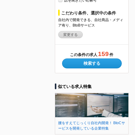
話を聞きたい応募可
こだわり条件、選択中の条件
自社内で開発できる、自社商品・メディ
ア有り、BtoBサービス
変更する
159
この条件の求人
件
検索する
似ている求人特集
腰をすえてじっくり自社内開発！ BtoCサ
ービスを開発している企業特集