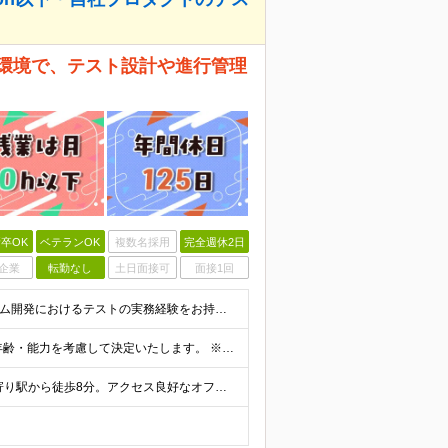
の環境で、テスト設計や進行管理
卒OK
ベテランOK
複数名採用
完全週休2日
企業
転勤なし
土日面接可
面接1回
【学歴不問／テスト工程を極めたい方歓迎！】 ■システム開発におけるテストの実務経験をお持ちの方（単体・結合テスト等／合計で2〜3年程度を想定） ■基本的なPC操作ができる方 ≪こんな方にピッタリ≫
月給20万円～28万円＋各種手当＋賞与年2回 ※経験・年齢・能力を考慮して決定いたします。 ※残業代は全額別途支給 ※試用期間3ヵ月あり。期間中の給与・待遇については下記の通り ・基本給 200,0
◆転勤なし。北海道で腰を据えて長く働けます。 ◆最寄り駅から徒歩8分。アクセス良好なオフィスです。 ＜本社＞ 北海道札幌市中央区北2条西18丁目1番地5 ※場合によりリモートワークも可 (変更の