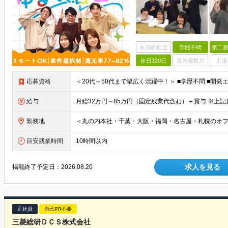
未経験歓迎
学歴不問
第二新
休日120日
賞与複数月
上場
応募資格
給与
勤務地
目安残業時間
10時間以内
求人を見る
掲載終了予定日：
2026.08.20
正社員
自己PR不要
三菱総研ＤＣＳ株式会社