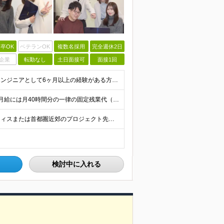
卒OK
ベテランOK
複数名採用
完全週休2日
企業
転勤なし
土日面接可
面接1回
＜20代～50代まで幅広く活躍中！＞ ■学歴不問 ■開発エンジニアとして6ヶ月以上の経験がある方 ＜以下のような方を歓迎します＞ ◇ゆる～く自由に働ける職場を探している方 ◇面倒な社内業務のないス
月給32万円～85万円（固定残業代含む）＋賞与 ※上記月給には月40時間分の一律の固定残業代（月7万6,200円～20万2,400円）が含まれます。超過分は別途全額支給します。 ※給与は経験・能力を
＜丸の内本社・千葉・大阪・福岡・名古屋・札幌のオフィスまたは首都圏近郊のプロジェクト先＞ ※転勤はありません ※勤務地はあなたの希望を最大限考慮します ※リモートワークもご相談下さい ■丸の内本社
検討中に入れる