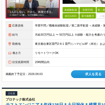
未経験歓迎
学歴不問
第二新
休日120日
賞与複数月
上場
応募資格
給与
勤務地
働き方
リモートワークOK
目安残業時間
20時間以内
求人を見る
掲載終了予定日：
2026.09.03
正社員
プロテック株式会社
テストエンジニア＊年休125日＊土日祝休＊残業月1