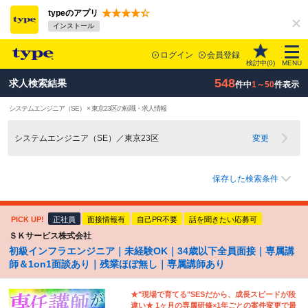
typeのアプリ
インストール
ログイン
会員登録
検討中(
0
)
MENU
548
求人検索結果
件中
1～50
件表示
システムエンジニア（SE） × 東京23区の転職・求人情報
システムエンジニア（SE）／東京23区
変更
保存した検索条件
PICK UP!
正社員
面接情報有
自己PR不要
話を聞きたい応募可
ＳＫサービス株式会社
初級インフラエンジニア｜未経験OK｜34歳以下全員面接｜専属講
師＆1on1面談あり｜残業ほぼ無し｜専属講師あり
★"現場で育てる"SESだから、成長スピードが段
違い★ 1ヶ月の専属研修×1年ごとの案件変更で最