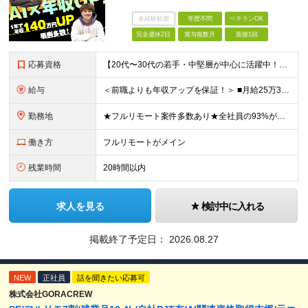
未経験歓迎
学歴不問
ベテランOK
完全週休2日
賞与複数月
面接1回
応募資格
【20代〜30代の若手・中堅層が中心に活躍中！】 ●何らかのエンジニア経験をお持ちの方 ●学歴不問 ★こんな方にピッタリ★ ・前職の就労体制に孤独を感じていた方 ・リモートなどでリラックスして働きた
給与
＜前職よりも年収アップを保証！＞ ■月給25万3,750万円以上＋賞与年2回＋各種手当 ※経験・スキルを考慮の上、当社規定により優遇します。 ※上記金額には月12時間分の固定残業代（2万1,750
勤務地
★フルリモート案件多数あり★全社員の93%がリモート勤務を活用中 本社（東京都千代田区）または各プロジェクト先（東京・神奈川・千葉・埼玉など） 本社：東京都千代田区岩本町3丁目5−2 合人社東京秋葉
働き方
フルリモートがメイン
残業時間
20時間以内
求人を見る
検討中に入れる
掲載終了予定日：
2026.08.27
NEW
正社員
話を聞きたい応募可
株式会社GORACREW