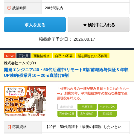
残業時間
20時間以内
求人を見る
検討中に入れる
掲載終了予定日：
2026.08.17
NEW
正社員
面接情報有
自己PR不要
話を聞きたい応募可
株式会社エムズプロ
開発エンジニア/40・50代活躍中/リモート8割/前職給与保証＆年収
UP確約/残業月10～20h/直請け8割
「仕事おわりの一杯が浸みる日々をこれからも―
―」 創業33年、平均勤続20年の盤石な基盤で生
涯現役を叶える。
未経験歓迎
学歴不問
ベテランOK
完全週休2日
賞与複数月
面接1回
応募資格
【40代・50代活躍中！最後の転職にしたいという方も大歓迎です◎】 ●学歴不問 ●Java、C言語、C++、C#、PHP、Pythonいずれかの開発経験がある方 ＼こんな方を待っています／ ★「今の