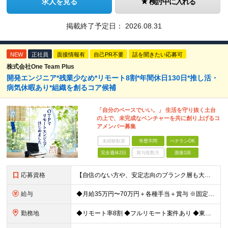
求人を見る
検討中に入れる
掲載終了予定日：
2026.08.31
NEW
正社員
面接情報有
自己PR不要
話を聞きたい応募可
株式会社One Team Plus
開発エンジニア*残業少なめ*リモート8割*年間休日130日*推し活・
病気休暇あり*組織を創るコア候補
「自分のペースでいい。」 生活を守り抜く土台
の上で、未完成なベンチャーを共に創り上げるコ
アメンバー募集
未経験歓迎
学歴不問
ベテランOK
完全週休2日
賞与複数月
面接1回
応募資格
【自信のない方や、安定志向のブランク層も大歓迎！】 ◆何らかのIT業界経験 システム開発、運用・保守の経験をお持ちの方（言語不問） ※経験年数が1〜2年程度と浅い方やブランクのある方も歓迎！ ◆学歴
給与
◆月給35万円〜70万円＋各種手当＋賞与 ※固定残業代30時間分（30時間／月50,000円 ～ 100,000円）を含む。 超過分は別途全額支給します。 ※試用期間3ヵ月あり（期間中の給与の差異は
勤務地
◆リモート率8割 ◆フルリモート案件あり ◆東京都、神奈川県、千葉県、埼玉県の各プロジェクト先 ＊ご自宅からのアクセス・通勤時間を最大限に考慮してアサインします。 ＊現在エンジニアの8割がフルリモー