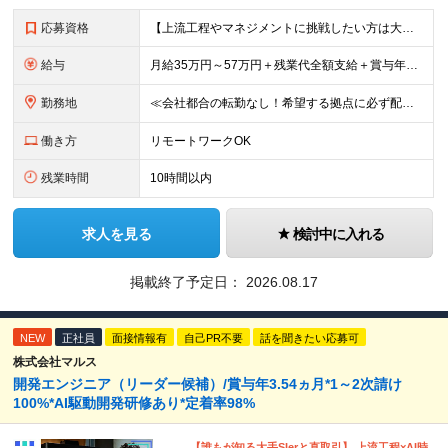
応募資格
【上流工程やマネジメントに挑戦したい方は大歓迎です！】 ★インフラエンジニアとしての実務経験をお持ちの方 ★上記に加え、下記いずれかに該当する方 ・チームのリーダー／サブリーダーの経験をお持ちの方 ・
給与
月給35万円～57万円＋残業代全額支給＋賞与年3.45ヵ月(リーダー経験者) 月給32万円～43万円＋残業代全額支給＋賞与年3.45ヵ月(実務経験者) 入社時想定年収： 490万円～798万円(リー
勤務地
≪会社都合の転勤なし！希望する拠点に必ず配属します。新潟Uターン・Iターン大歓迎！≫ 首都圏(東京、神奈川、千葉、埼玉)または新潟市、長岡市周辺のお客様先または各拠点での勤務となります。 ■東京支社
働き方
リモートワークOK
残業時間
10時間以内
求人を見る
検討中に入れる
掲載終了予定日：
2026.08.17
NEW
正社員
面接情報有
自己PR不要
話を聞きたい応募可
株式会社マルス
開発エンジニア（リーダー候補）/賞与年3.54ヵ月*1～2次請け
100%*AI駆動開発研修あり*定着率98%
【誰もが知る大手SIerと直取引】 上流工程×AI時