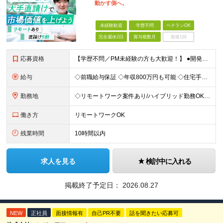
動かす側へ。
未経験歓迎
学歴不問
ベテランOK
完全週休2日
賞与複数月
面接1回
応募資格
【学歴不問／PM未経験の方も大歓迎！】 ●開発エンジニアとしての実務経験をお持ちの方 ～採用担当者より～ 「PM経験が一切ない」という方もご心配なく！ 面接で一番大切にしているのは「これまでどんな業
給与
◇前職給与保証 ◇年収800万円も可能 ◇住宅手当・賞与年間4か月支給実績あり＋業績により、別途決算賞与あり 【PM・PL候補】 数名規模のチームでの進捗管理や、後輩・メンバーの指導・フォロー経験が
勤務地
◇リモートワーク案件あり/ハイブリッド勤務OK 【本社】東京都豊島区高田3-14-29 KDX高田馬場ビル2F ┗都内、神奈川県のプロジェクト先での勤務もございます。 ＜プロジェクト先エリア例＞
働き方
リモートワークOK
残業時間
10時間以内
求人を見る
検討中に入れる
掲載終了予定日：
2026.08.27
NEW
正社員
面接情報有
自己PR不要
話を聞きたい応募可