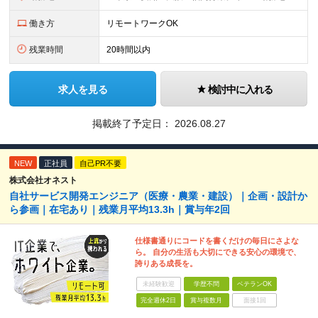
働き方
リモートワークOK
残業時間
20時間以内
求人を見る
検討中に入れる
掲載終了予定日：
2026.08.27
NEW
正社員
自己PR不要
株式会社オネスト
自社サービス開発エンジニア（医療・農業・建設）｜企画・設計か
ら参画｜在宅あり｜残業月平均13.3h｜賞与年2回
仕様書通りにコードを書くだけの毎日にさよな
ら。 自分の生活も大切にできる安心の環境で、
誇りある成長を。
未経験歓迎
学歴不問
ベテランOK
完全週休2日
賞与複数月
面接1回