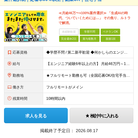
≪月給46万〜×100%案件選択≫ 「生成AIの時
代、ついていくためには…」 その焦り、ルトラ
で解消。
未経験歓迎
学歴不問
ベテランOK
完全週休2日
賞与複数月
面接1回
応募資格
◆学歴不問 / 第二新卒歓迎 ◆何かしらのエンジニア経験をお持ちの方 （言語・期間・フェーズ不問） 経験浅めの方も遠慮なくご応募ください！ ■入社前Q＆A ────── ◎実力に見合った報酬が手に
給与
【エンジニア経験6年以上の方】 月給46万円～100万円（固定残業代含む） ※上記月給には月30時間分の固定残業代（月8万7,400円～月19万円）を含む。超過分は全額支給。 【エンジニア経験4年以
勤務地
★フルリモート勤務も可（全国応募OK/住宅手当を支給します） ※案件によって常駐が必要になる場合があります。 ※希望がない限り、転勤はありません ※U・Iターン歓迎 ★ルトラの社員は全国各地で活躍中
働き方
フルリモートがメイン
残業時間
10時間以内
求人を見る
検討中に入れる
掲載終了予定日：
2026.08.17