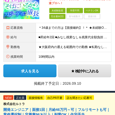
速プロへ！
未経験歓迎
学歴不問
ベテランOK
完全週休2日
賞与複数月
面接1回
応募資格
＊34歳までの方は【面接確約】！＊ ★未経験OK＆経歴一切不問！ ★正社員デビューの方も歓迎します！ ★第二新卒・既卒歓迎 ★学歴不問 ＊専属の講師や1on1のサポートもあり、安心してスタートできま
給与
■昇給年2回 ■みなし残業なし＆残業代全額負担 ■資格取得報奨金あり（5,000円～10万円） ★IT系の資格をお持ちの方は【月給30万円～】スタートが可能！ 月給21万5000円～60万円 未経
勤務地
★大阪府内の通える範囲内での勤務 ★転勤なし！ 【新入社員研修の実施場所】 オフィス：大阪府大阪市北区西天満4-3-17 MF西天満ビル12F ※研修後は大阪府内の各プロジェクト先となります。 ※
残業時間
10時間以内
求人を見る
検討中に入れる
掲載終了予定日：
2026.09.10
NEW
正社員
面接情報有
自己PR不要
話を聞きたい応募可
株式会社ルトラ
開発エンジニア｜面接1回｜月給46万円～可｜フルリモートも可｜
案件選択制｜定着率96％以上｜副業OK｜住宅手当