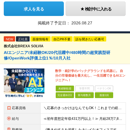
求人を見る
検討中に入れる
掲載終了予定日：
2026.08.27
NEW
正社員
面接情報有
自己PR不要
話を聞きたい応募可
株式会社BREXA SOLVIA
AIエンジニア/未経験OK/20代活躍中/480時間の超実践型研
修/OpenWork評価上位1％/10月入社
数学・統計学のバックグラウンドを武器に。 自
分の市場価値を最大化し、一生活躍できるAIエン
ジニアへ！
未経験歓迎
学歴不問
ベテランOK
完全週休2日
賞与複数月
面接1回
応募資格
＼応募のきっかけはなんでもOK！これまでの経験よりも「ITに興味がある」「前職の経験を活かしてキャリアチェンジしたい」という気持ちを重視しています／ ◆年齢30歳まで（若年層の長期キャリア形成のため
給与
≪初年度想定年収431万円以上！≫ 月給28万7,825円～＋賞与年2回 ※上記金額には月20時間分(3万8,900円～)の見込み残業代を含み、超過した分は別途全額支給します。 ※経験やスキルを考慮
勤務地
《働きやすさを追求したキレイなオフィスです！》 【本社】 東京都新宿区新宿4-3-25 TOKYU REIT新宿ビル8F 【ラーニングセンター】 東京都渋谷区千駄ヶ谷5-32-10 南新宿SKビル6