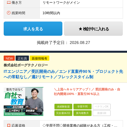
働き方
リモートワークがメイン
残業時間
10時間以内
求人を見る
検討中に入れる
掲載終了予定日：
2026.08.27
NEW
正社員
面接情報有
株式会社ボーグテクノロジー
ITエンジニア／受託開発のみ／エンド直案件90％・プロジェクト先
への常駐なし／週2リモート／フレックスタイム制
＼上流へキャリアアップ！／ 受託開発のみ・自
社内開発100%・直取引90％以上
未経験歓迎
学歴不問
ベテランOK
完全週休2日
賞与複数月
面接1回
応募資格
◇学歴不問◇開発業務の経験がある方（工程・年数不問）／人柄重視の採用です 必須条件―MUST― ■開発業務の経験がある方（工程・年数不問） ＼こんな方はより歓迎／※必須ではありません ￥C#、Ja