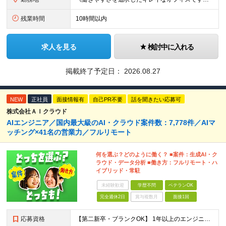
残業時間
10時間以内
求人を見る
検討中に入れる
掲載終了予定日：
2026.08.27
NEW
正社員
面接情報有
自己PR不要
話を聞きたい応募可
株式会社ＡＩクラウド
AIエンジニア／国内最大級のAI・クラウド案件数：7,778件／AIマ
ッチング×41名の営業力／フルリモート
何を選ぶ？どのように働く？ ■案件：生成AI・ク
ラウド・データ分析 ■働き方：フルリモート・ハ
イブリッド・常駐
未経験歓迎
学歴不問
ベテランOK
完全週休2日
賞与複数月
面接1回
応募資格
【第二新卒・ブランクOK】 1年以上のエンジニア経験がある方(開発・インフラ・工程・言語一切不問） 文理・学歴不問 【三上さんの事例】 転職前 AWS案件を希望していましたが、資格や評価軸が不明確で