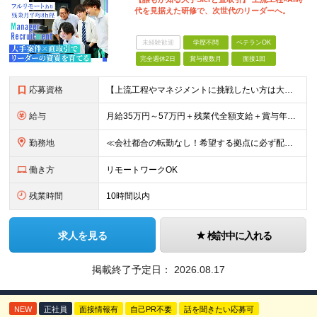
代を見据えた研修で、次世代のリーダーへ。
未経験歓迎
学歴不問
ベテランOK
完全週休2日
賞与複数月
面接1回
応募資格
【上流工程やマネジメントに挑戦したい方は大歓迎です！】 ★開発エンジニアとしての実務経験をお持ちの方 ★上記に加え、下記いずれかに該当する方 ・チームのリーダー／サブリーダーの経験をお持ちの方 ・教育
給与
月給35万円～57万円＋残業代全額支給＋賞与年3.45ヵ月(リーダー経験者) 月給32万円～43万円＋残業代全額支給＋賞与年3.45ヵ月(実務経験者) 入社時想定年収： 490万円～798万円(リー
勤務地
≪会社都合の転勤なし！希望する拠点に必ず配属します。新潟Uターン・Iターン大歓迎！≫ 首都圏(東京、神奈川、千葉、埼玉)または新潟市、長岡市周辺のお客様先または各拠点での勤務となります。 ■東京支社
働き方
リモートワークOK
残業時間
10時間以内
求人を見る
検討中に入れる
掲載終了予定日：
2026.08.17
NEW
正社員
面接情報有
自己PR不要
話を聞きたい応募可