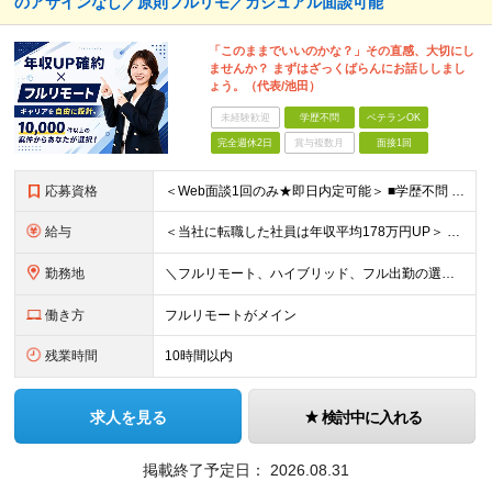
のアサインなし／原則フルリモ／カジュアル面談可能
「このままでいいのかな？」その直感、大切にし
ませんか？ まずはざっくばらんにお話ししまし
ょう。（代表/池田）
未経験歓迎
学歴不問
ベテランOK
完全週休2日
賞与複数月
面接1回
応募資格
＜Web面談1回のみ★即日内定可能＞ ■学歴不問 ■エンジニアとしての実務経験1年以上 （開発・インフラ・技術・工程など不問）
給与
＜当社に転職した社員は年収平均178万円UP＞ 月給45万円～120万円＋賞与＋各手当 ※経験・能力などを考慮の上、決定します ※案件の契約内容（月単金など）や昇給、賞与額はすべてシステム上で開示し
勤務地
＼フルリモート、ハイブリッド、フル出勤の選択可＆帰社日なし／ 【下記エリアを中心とするクライアント先または自宅にて勤務】 ■首都圏：東京・埼玉・千葉・神奈川 ■関西：大阪・兵庫・京都・滋賀・奈良・和
働き方
フルリモートがメイン
残業時間
10時間以内
求人を見る
検討中に入れる
掲載終了予定日：
2026.08.31