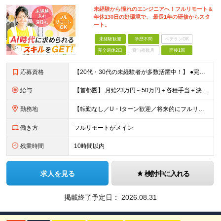
未経験から憧れのエンジニアへ！フルリモート＆
年休130日の好環境で、 最長1年の研修からスタ
ート。
未経験歓迎
学歴不問
ベテランOK
完全週休2日
賞与複数月
面接1回
応募資格
【20代・30代の未経験者が多数活躍中！】 ●完全未経験、第二新卒、既卒、フリーターの方大歓迎！ ●学歴・職歴・転職回数・ブランク一切不問 ※34歳までの方（若年層の長期キャリア形成を図るため） ★
給与
【首都圏】 月給23万円～50万円＋各種手当＋決算賞与 【大阪】 月給22万円～50万円＋各種手当＋決算賞与 【愛知】 月給21.5万円～50万円＋各種手当＋決算賞与 【福岡・宮城】 月給20万
勤務地
【転勤なし／U・Iターン歓迎／将来的にフルリモートOK】 本社（新宿区）、大阪支店、名古屋支店または東京都・神奈川県・千葉県・埼玉県・愛知県・大阪府・福岡県をはじめ、全国のプロジェクト先 ※ご希望を
働き方
フルリモートがメイン
残業時間
10時間以内
求人を見る
検討中に入れる
掲載終了予定日：
2026.08.31