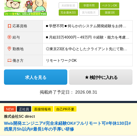
未経験歓迎
学歴不問
ベテランOK
完全週休2日
賞与複数月
面接1回
応募資格
■ 学歴不問 ■ 何らかのシステム開発経験をお持ちの方（言語不問） ※Java、Python、PHPなどのメジャーな言語が使える方は大歓迎です！ ＼こんな方にピッタリの環境です／ ◎「成長しなきゃ」
給与
■ 月給33万4000円～49万円 ※経験・能力を考慮して優遇します。 ※上記には固定残業代（月30時間分・6万3500円～9万3100円）を含みます。超過分は全額支給。 ※待機期間中全額給与を保証
勤務地
◎東京23区を中心としたクライアント先にて勤務いただきます（転居を伴う転勤なし） ◎在宅勤務も活用できます ■ 本社 東京都江戸川区南葛西3-5-3-402 (変更の範囲)上記を除く当社関連勤務地
働き方
リモートワークOK
求人を見る
検討中に入れる
掲載終了予定日：
2026.08.31
NEW
正社員
面接情報有
自己PR不要
株式会社SC direct
Web開発エンジニア#完全未経験OK#フルリモート可#年休130日#
残業月5h以内#最長1年の手厚い研修