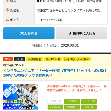
給与
■ 月給33万4000円～49万円 ※経験・能力を考慮して優遇します。 ※上記には固定残業代（月30時間分・6万3500円～9万3100円）を含みます。超過分は全額支給。 ※待機期間中全額給与を保証
勤務地
◎東京23区を中心としたクライアント先にて勤務いただきます（転居を伴う転勤なし） ◎在宅勤務も活用できます ■ 本社 東京都江戸川区南葛西3-5-3-402 (変更の範囲)上記を除く当社関連勤務地
働き方
リモートワークOK
求人を見る
検討中に入れる
掲載終了予定日：
2026.08.31
NEW
正社員
面接情報有
自己PR不要
話を聞きたい応募可
株式会社マルス
インフラエンジニア（リーダー候補）/賞与年3.54ヵ月*1～2次請け
100%*AWS等クラウド案件あり
大手直取引×AIスキルの習得が叶う場所――。 次
世代で活躍するリーダーを目指しませんか？
未経験歓迎
学歴不問
ベテランOK
完全週休2日
賞与複数月
面接1回