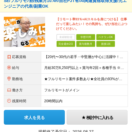
SE/フルリモ7割/残業月10.4h/自社PJT有/AI関連資格取得支援/元エ
ンジニアの代表/副業OK
【リモート率93％×AIスキルを身につける】 仕事
だって楽しみたい！その気持ち、ぜひ当社にぶつ
けてください。
未経験歓迎
学歴不問
ベテランOK
完全週休2日
賞与複数月
面接1回
応募資格
【20代〜30代の若手・中堅層が中心に活躍中！】 ●何らかのシステム開発経験をお持ちの方（目安2年以上／言語不問） ●学歴不問 ★こんな方にピッタリ★ ・前職の組織体制に孤独を感じていた方 ・フルリ
給与
月給30万6,250円以上＋賞与年2回＋各種手当 ※経験・スキルを考慮の上、当社規定により優遇します。 ※上記金額には月12時間分の固定残業代(2万6,250円～)を含みます。超過分は全額別途支給し
勤務地
★フルリモート案件多数あり★全社員の93%がリモート勤務を活用中 本社（東京都千代田区）または各プロジェクト先（東京・神奈川・千葉・埼玉など） 本社：東京都千代田区岩本町3丁目5−2 合人社東京秋葉
働き方
フルリモートがメイン
残業時間
20時間以内
求人を見る
検討中に入れる
掲載終了予定日：
2026.08.27