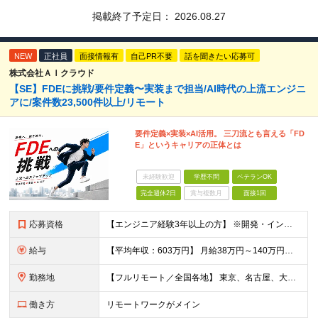
掲載終了予定日：
2026.08.27
NEW
正社員
面接情報有
自己PR不要
話を聞きたい応募可
株式会社ＡＩクラウド
【SE】FDEに挑戦/要件定義〜実装まで担当/AI時代の上流エンジニ
アに/案件数23,500件以上/リモート
要件定義×実装×AI活用。 三刀流とも言える「FD
E」というキャリアの正体とは
未経験歓迎
学歴不問
ベテランOK
完全週休2日
賞与複数月
面接1回
応募資格
【エンジニア経験3年以上の方】 ※開発・インフラ・工程・言語一切不問 ※文理・学歴不問 【歓迎条件】 ◆Python実務経験がある方 ◆LLM・生成AIを使った開発経験がある方 ◆要件定義・顧客折衝
給与
【平均年収：603万円】 月給38万円～140万円＋諸手当（経験者） 【平均年収603万円】 ※案件の契約内容や昇給額などはすべて開示します。 ※経験や能力を考慮し決定します。 ※月給には固定残業
勤務地
【フルリモート／全国各地】 東京、名古屋、大阪、福岡を中心とした全国のプロジェクトにアサイン。 ※プロジェクトは完全選択制です。 ※フルリモート、ハイブリッド型、常駐案件から自由に選択可能です。 ※転
働き方
リモートワークがメイン