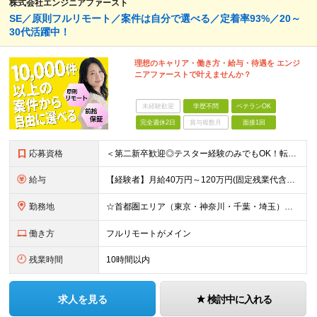
株式会社エンジニアファースト
SE／原則フルリモート／案件は自分で選べる／定着率93%／20～
30代活躍中！
理想のキャリア・働き方・給与・待遇を エンジ
ニアファーストで叶えませんか？
未経験歓迎
学歴不問
ベテランOK
完全週休2日
賞与複数月
面接1回
応募資格
＜第二新卒歓迎◎テスター経験のみでもOK！転職回数不問＞ ■学歴不問 ■ブランクOK ■エンジニアとしての実務経験が1年以上ある方 └開発、インフラ、工程、言語は一切不問！ ※未経験も若干名募集して
給与
【経験者】月給40万円～120万円(固定残業代含む)+各種手当 ★前職給与の総収入額を100％保証｜還元率84％〜100％ ★20代の平均年収570万円 ※月給には、みなし残業手当(月30時間／5万
勤務地
☆首都圏エリア（東京・神奈川・千葉・埼玉）・名古屋・大阪・福岡を中心とした全国各地のプロジェクト先に参画いただきます。 ※希望をヒアリングした上で決定します ☆全国各地からフルリモートOK 【本社】
働き方
フルリモートがメイン
残業時間
10時間以内
求人を見る
検討中に入れる