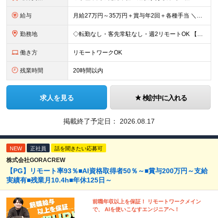
給与
月給27万円～35万円＋賞与年2回＋各種手当 ＼豊かな経験がある方はさらに加給！／ 月給35万円～40万円＋賞与年2回＋各種手当 ※ご経験やスキル、前職給等を考慮して給与額を決定します
勤務地
◇転勤なし・客先常駐なし・週2リモートOK 【本社】東京都台東区上野7-2-8 岡田タイルビル702 【第1分室】東京都台東区上野7-6-10 MSKビル4階 【第2分室】東京都台東区上野7-8-2
働き方
リモートワークOK
残業時間
20時間以内
求人を見る
検討中に入れる
掲載終了予定日：
2026.08.17
NEW
正社員
話を聞きたい応募可
株式会社GORACREW
【PG】リモート率93％■AI資格取得者50％～■賞与200万円～支給
実績有■残業月10.4h■年休125日～
前職年収以上を保証！ リモートワークメイン
で、 AIを使いこなすエンジニアへ！