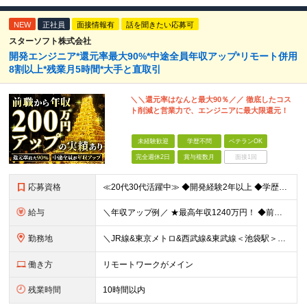
NEW
正社員
面接情報有
話を聞きたい応募可
スターソフト株式会社
開発エンジニア*還元率最大90%*中途全員年収アップ*リモート併用
8割以上*残業月5時間*大手と直取引
＼＼還元率はなんと最大90％／／ 徹底したコス
ト削減と営業力で、エンジニアに最大限還元！
未経験歓迎
学歴不問
ベテランOK
完全週休2日
賞与複数月
面接1回
応募資格
≪20代30代活躍中≫ ◆開発経験2年以上 ◆学歴、ブランク不問 ◆経験内容不問 ＼1つでも当てはまる方はぜひご応募ください！／ ◇同じプロジェクトを何年もやっていて成長実感が少ない ◇他の言語や技
給与
＼年収アップ例／ ★最高年収1240万円！ ◆前職：年収360万円→入社後：1年目年収510万円（150万円アップ！） ◆前職：年収490万円→入社後：1年目年収650万円（160万円アップ！） ◆前
勤務地
＼JR線&東京メトロ&西武線&東武線＜池袋駅＞徒歩5～7分／ ■本社 東京都豊島区東池袋1-27-12 明治池袋ビル 4階 ■東京都近郊のプロジェクト先 都内以外（埼玉県・千葉県・神奈川県など）の案
働き方
リモートワークがメイン
残業時間
10時間以内