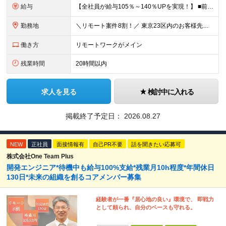
給与
【全社員が給与105％～140％UPを実現！】 ■前職給与の「総収入額」を105％以上保証 ■最高月給120万円・年収1000万円以上も可能 ■確定拠出年金（401K）完備で老後の備えも盤石 月給3
勤務地
＼リモート案件8割！／ 東京23区内のお客様先にて勤務していただきます。 本社所在地：神奈川県横浜市瀬谷区本郷3-1-17 第2斉藤ビル2F (変更の範囲)上記を除く当社関連勤務地
働き方
リモートワークがメイン
残業時間
20時間以内
求人を見る
検討中に入れる
掲載終了予定日：
2026.08.27
NEW
正社員
面接情報有
自己PR不要
話を聞きたい応募可
株式会社One Team Plus
開発エンジニア*待機中も給与100%支給*残業月10h程度*年間休日
130日*未来の組織を創るコアメンバー募集
経験者が一番『居心地の良い』環境で、 即戦力
として頼られ、自分のペースも守れる。