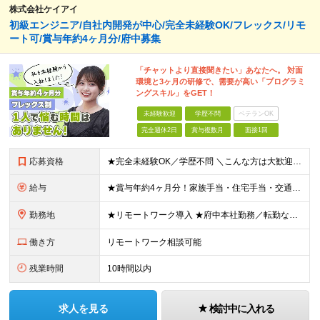
株式会社ケイアイ
初級エンジニア/自社内開発が中心/完全未経験OK/フレックス/リモ
ート可/賞与年約4ヶ月分/府中募集
「チャットより直接聞きたい」あなたへ。 対面
環境と3ヶ月の研修で、需要が高い「プログラミ
ングスキル」をGET！
未経験歓迎
学歴不問
ベテランOK
完全週休2日
賞与複数月
面接1回
応募資格
★完全未経験OK／学歴不問 ＼こんな方は大歓迎です／ ■安心できる環境でITデビューしたい方 ■手に職をつけて、安定した働き方を叶えたい方 ■案件は先輩と一緒に参画したい方 ■大手案件を手がけるスキ
給与
★賞与年約4ヶ月分！家族手当・住宅手当・交通費全額支給など好待遇を完備！ 【各種手当について】 ・家族手当（扶養2万円／月、子5000円／月※2人目以降も同様） ・単身社宅制度（一律支給の住宅手当と
勤務地
★リモートワーク導入 ★府中本社勤務／転勤なし ★自社内開発が中心 ※フルリモート非推奨、完全在宅ワーク非推奨 府中本社もしくはプロジェクト先（東京、神奈川など） 【本社】東京都府中市晴見町2丁目
働き方
リモートワーク相談可能
残業時間
10時間以内
求人を見る
検討中に入れる