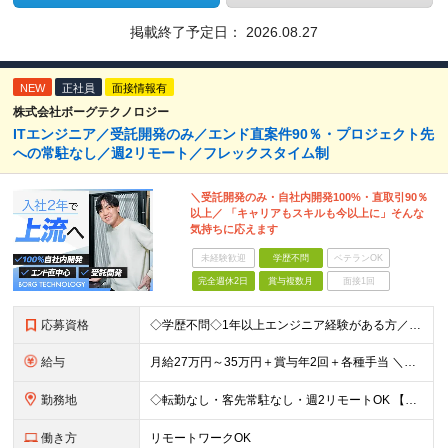
掲載終了予定日：
2026.08.27
NEW
正社員
面接情報有
株式会社ボーグテクノロジー
ITエンジニア／受託開発のみ／エンド直案件90％・プロジェクト先
への常駐なし／週2リモート／フレックスタイム制
＼受託開発のみ・自社内開発100%・直取引90％
以上／ 「キャリアもスキルも今以上に」そんな
気持ちに応えます
未経験歓迎
学歴不問
ベテランOK
完全週休2日
賞与複数月
面接1回
応募資格
◇学歴不問◇1年以上エンジニア経験がある方／人柄重視の採用です 必須条件―MUST― ■1年以上エンジニア経験がある方 ■C#、Java、Node.js、VB.NETを使った実務経験がある方 ＼こ
給与
月給27万円～35万円＋賞与年2回＋各種手当 ＼豊かな経験がある方はさらに加給！／ 月給35万円～40万円＋賞与年2回＋各種手当 ※ご経験やスキル、前職給等を考慮して給与額を決定します
勤務地
◇転勤なし・客先常駐なし・週2リモートOK 【本社】東京都台東区上野7-2-8 岡田タイルビル702 【第1分室】東京都台東区上野7-6-10 MSKビル4階 【第2分室】東京都台東区上野7-8-2
働き方
リモートワークOK