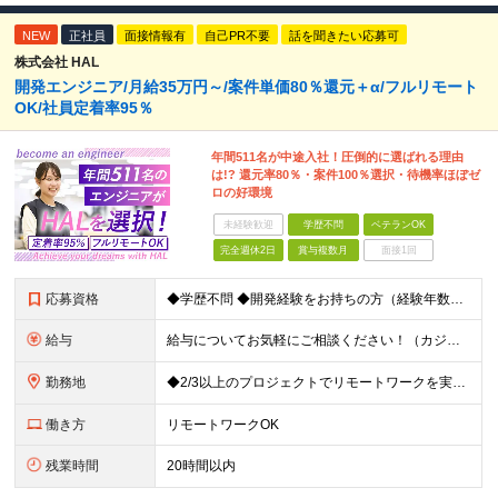
NEW
正社員
面接情報有
自己PR不要
話を聞きたい応募可
株式会社 HAL
開発エンジニア/月給35万円～/案件単価80％還元＋α/フルリモート
OK/社員定着率95％
年間511名が中途入社！圧倒的に選ばれる理由
は!? 還元率80％・案件100％選択・待機率ほぼゼ
ロの好環境
未経験歓迎
学歴不問
ベテランOK
完全週休2日
賞与複数月
面接1回
応募資格
◆学歴不問 ◆開発経験をお持ちの方（経験年数不問） ＜こんな方は大歓迎！＞ ◎今の収入をもっと増やしたい ◎もっと上流の案件で活躍したい ◎将来のキャリアにつながる案件に携わりたい ◎自分のやりたい
給与
給与についてお気軽にご相談ください！（カジュアル面談可能） 月給35万円～＋各種手当＋賞与2回 ※固定残業代は、時間外労働の有無に関わらず40時間分を87,500円～支給 ※超過分は別途支給 ※試用
勤務地
◆2/3以上のプロジェクトでリモートワークを実施中！ ≪自社拠点≫ ・東京本社／東京都千代田区丸の内二丁目6番1号 丸の内パークビルディング6階 ・関西支社／⼤阪府⼤阪市中央区安⼟町2-3-13 ⼤
働き方
リモートワークOK
残業時間
20時間以内