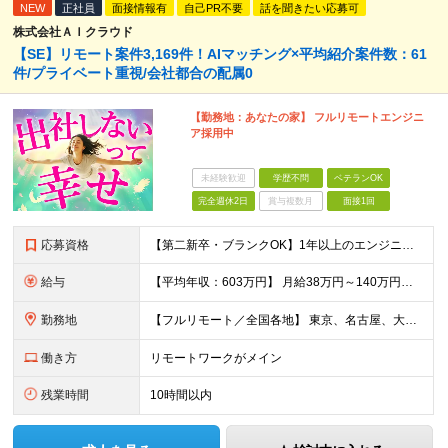
NEW
正社員
面接情報有
自己PR不要
話を聞きたい応募可
株式会社ＡＩクラウド
【SE】リモート案件3,169件！AIマッチング×平均紹介案件数：61
件/プライベート重視/会社都合の配属0
【勤務地：あなたの家】 フルリモートエンジニ
ア採用中
未経験歓迎
学歴不問
ベテランOK
完全週休2日
賞与複数月
面接1回
応募資格
【第二新卒・ブランクOK】1年以上のエンジニア経験がある方(開発・インフラ・工程・言語一切不問） 文理・学歴不問 【歓迎条件】 ◆AI・クラウド案件に参画したい方 ◆下流工程から上流工程へステップア
給与
【平均年収：603万円】 月給38万円～140万円＋諸手当（経験者） 【平均年収603万円】 ※案件の契約内容や昇給額などはすべて開示します。 ※経験や能力を考慮し決定します。 ※月給には固定残業
勤務地
【フルリモート／全国各地】 東京、名古屋、大阪、福岡を中心とした全国のプロジェクトにアサイン。 ※プロジェクトは完全選択制です。 ※フルリモート、ハイブリッド型、常駐案件から自由に選択可能です。 ※転
働き方
リモートワークがメイン
残業時間
10時間以内