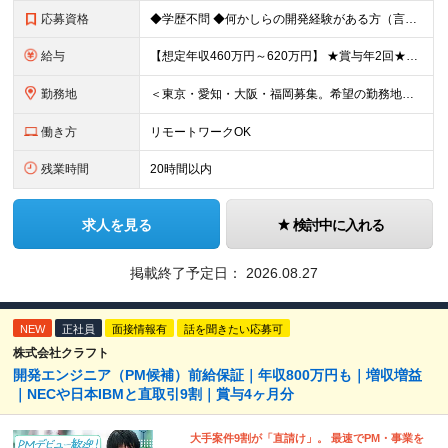
応募資格
◆学歴不問 ◆何かしらの開発経験がある方（言語不問） ＜以下のような方を歓迎します＞ ◎自社プロダクト開発に携わりたい方 ◎新しいサービスの企画から挑戦してみたい方 ◎これまでの経験を活かし管理職を
給与
【想定年収460万円～620万円】 ★賞与年2回★勤務地手当あり 月給30万円～41万円 ＜各種手当＞ ■勤務地手当（東京2万円／月、大阪1万円／月、名古屋5000円／月） ■通勤手当（月額5万円ま
勤務地
＜東京・愛知・大阪・福岡募集。希望の勤務地で働けます＞ 希望通りの配属＆転勤も基本なし！ 「プロジェクト人員の枠を広げたい」などといった、 会社からの強制的な異動・出向依頼はありません。 ■東京オフ
働き方
リモートワークOK
残業時間
20時間以内
求人を見る
検討中に入れる
掲載終了予定日：
2026.08.27
NEW
正社員
面接情報有
話を聞きたい応募可
株式会社クラフト
開発エンジニア（PM候補）前給保証｜年収800万円も｜増収増益
｜NECや日本IBMと直取引9割｜賞与4ヶ月分
大手案件9割が「直請け」。 最速でPM・事業を