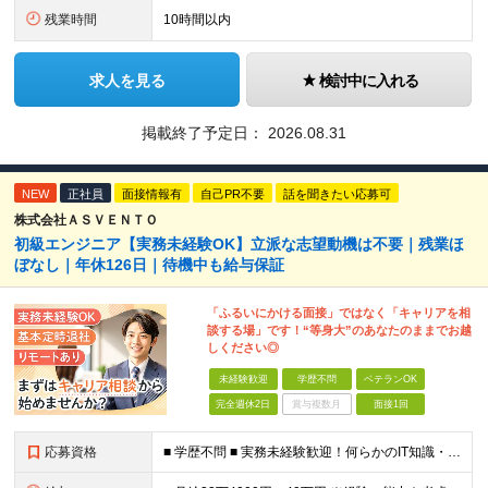
残業時間
10時間以内
求人を見る
検討中に入れる
掲載終了予定日：
2026.08.31
NEW
正社員
面接情報有
自己PR不要
話を聞きたい応募可
株式会社ＡＳＶＥＮＴＯ
初級エンジニア【実務未経験OK】立派な志望動機は不要｜残業ほ
ぼなし｜年休126日｜待機中も給与保証
「ふるいにかける面接」ではなく「キャリアを相
談する場」です！“等身大”のあなたのままでお越
しください◎
未経験歓迎
学歴不問
ベテランOK
完全週休2日
賞与複数月
面接1回
応募資格
■ 学歴不問 ■ 実務未経験歓迎！何らかのIT知識・学習経験をお持ちの方 （独学、ITスクール卒業生、少しだけ実務経験がある等、経験の浅い方も大歓迎です！） ＼こんな方にピッタリの環境です／ ◎面接