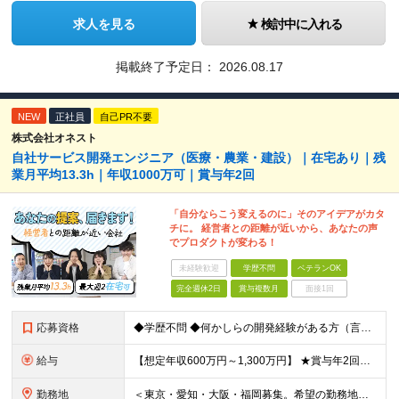
求人を見る
検討中に入れる
掲載終了予定日：
2026.08.17
NEW
正社員
自己PR不要
株式会社オネスト
自社サービス開発エンジニア（医療・農業・建設）｜在宅あり｜残
業月平均13.3h｜年収1000万可｜賞与年2回
「自分ならこう変えるのに」そのアイデアがカタ
チに。 経営者との距離が近いから、あなたの声
でプロダクトが変わる！
未経験歓迎
学歴不問
ベテランOK
完全週休2日
賞与複数月
面接1回
応募資格
◆学歴不問 ◆何かしらの開発経験がある方（言語不問） ◆マネジメント経験がある方（規模不問） ＜以下のような方を歓迎します＞ ◎これまでの経験を活かし管理職を目指したい方 ◎新しいサービスの企画から
給与
【想定年収600万円～1,300万円】 ★賞与年2回＋勤務地手当＋残業手当（年平均残業時間にて算出）を含む ※基本給＋勤務地手当＋役職手当 ※勤務地手当：結婚の有無に関係なく、物価などの違いを考慮して
勤務地
＜東京・愛知・大阪・福岡募集。希望の勤務地で働けます＞ 希望通りの配属＆転勤も基本なし！ 「プロジェクト人員の枠を広げたい」などといった、 会社からの強制的な異動・出向依頼はありません。 ■東京オフ