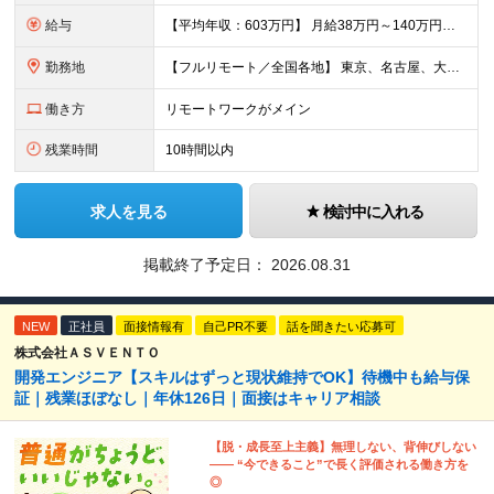
給与
【平均年収：603万円】 月給38万円～140万円＋諸手当（経験者） 【平均年収603万円】 ※案件の契約内容や昇給額などはすべて開示します。 ※経験や能力を考慮し決定します。 ※月給には固定残業
勤務地
【フルリモート／全国各地】 東京、名古屋、大阪、福岡を中心とした全国のプロジェクトにアサイン。 ※プロジェクトは完全選択制です。 ※フルリモート、ハイブリッド型、常駐案件から自由に選択可能です。 ※転
働き方
リモートワークがメイン
残業時間
10時間以内
求人を見る
検討中に入れる
掲載終了予定日：
2026.08.31
NEW
正社員
面接情報有
自己PR不要
話を聞きたい応募可
株式会社ＡＳＶＥＮＴＯ
開発エンジニア【スキルはずっと現状維持でOK】待機中も給与保
証｜残業ほぼなし｜年休126日｜面接はキャリア相談
【脱・成長至上主義】無理しない、背伸びしない
―― “今できること”で長く評価される働き方を
◎