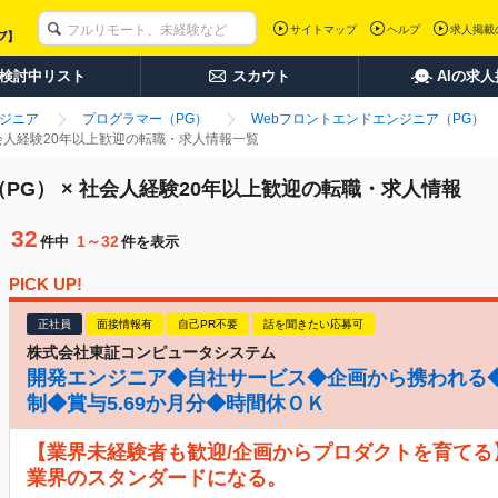
サイトマップ
ヘルプ
求人掲載
検討中リスト
スカウト
AIの求
ンジニア
プログラマー（PG）
Webフロントエンドエンジニア（PG）
社会人経験20年以上歓迎の転職・求人情報一覧
PG） × 社会人経験20年以上歓迎の転職・求人情報
32
1～32
件中
件を表示
PICK UP!
正社員
面接情報有
自己PR不要
話を聞きたい応募可
株式会社東証コンピュータシステム
開発エンジニア◆自社サービス◆企画から携われる◆
制◆賞与5.69か月分◆時間休ＯＫ
【業界未経験者も歓迎/企画からプロダクトを育てる
業界のスタンダードになる。