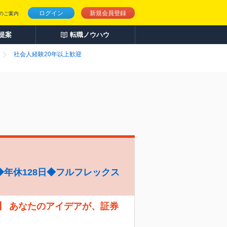
ログイン
新規会員登録
のご案内
人提案
転職ノウハウ
社会人経験20年以上歓迎
年休128日◆フルフレックス
】 あなたのアイデアが、証券