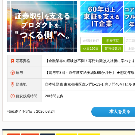
未経験歓迎
学歴不問
第二新
休日120日
賞与複数月
上場
応募資格
給与
勤務地
目安残業時間
20時間以内
求人を見る
掲載終了予定日：
2026.08.24