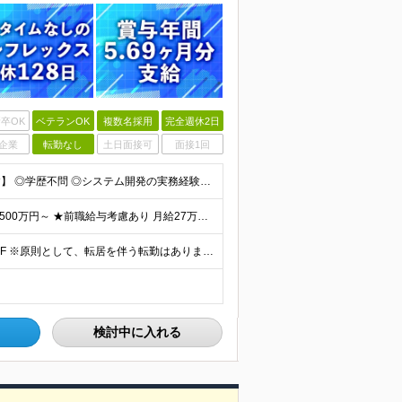
卒OK
ベテランOK
複数名採用
完全週休2日
企業
転勤なし
土日面接可
面接1回
【金融業界の経験は不問！専門知識は入社後に学べます】 ◎学歴不問 ◎システム開発の実務経験をお持ちの方 └3年以上・Java、C#いずれかの使用経験をお持ちの方を想定しております 【以下のような方は
【賞与年3回・昨年度支給実績5.69か月分】 ★想定年収500万円～ ★前職給与考慮あり 月給27万円～59万円 +残業代全額支給(1分単位、監督職以下) +人事評価による賞与年2回（4月/10月）
◎本社勤務 東京都港区虎ノ門5-13-1 虎ノ門40MTビル 8F ※原則として、転居を伴う転勤はありません ※(変更の範囲)上記を除く当社関連勤務地
検討中に入れる