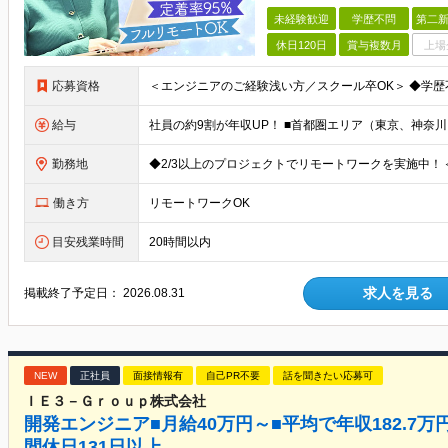
未経験歓迎
学歴不問
第二新
休日120日
賞与複数月
上場
応募資格
給与
勤務地
働き方
リモートワークOK
目安残業時間
20時間以内
求人を見る
掲載終了予定日：
2026.08.31
NEW
正社員
面接情報有
自己PR不要
話を聞きたい応募可
ＩＥ３－Ｇｒｏｕｐ株式会社
開発エンジニア■月給40万円～■平均で年収182.7万
間休⽇131⽇以上