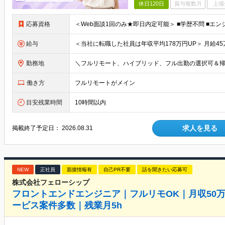
休日120日
賞与複数月
上場
応募資格
給与
勤務地
働き方
フルリモートがメイン
目安残業時間
10時間以内
求人を見る
掲載終了予定日：
2026.08.31
NEW
正社員
面接情報有
自己PR不要
話を聞きたい応募可
株式会社フェローシップ
フロントエンドエンジニア｜フルリモOK｜月収50万
ービス案件多数｜残業月5h