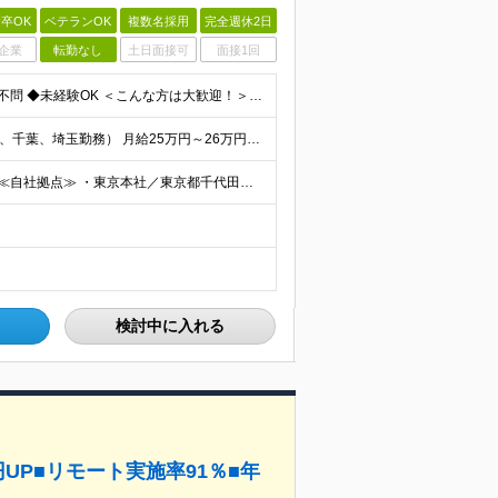
卒OK
ベテランOK
複数名採用
完全週休2日
企業
転勤なし
土日面接可
面接1回
＜エンジニアのご経験浅い方／スクール卒OK＞ ◆学歴不問 ◆未経験OK ＜こんな方は大歓迎！＞ ◎今の収入に不満がある方 ◎新しい言語・スキルに挑戦したい方 ◎腰を据えて活躍したい方 ◎頑張りを評価
社員の約9割が年収UP！ ■首都圏エリア（東京、神奈川、千葉、埼玉勤務） 月給25万円～26万円（固定残業代含む） ※固定残業代は、時間外労働の有無に関わらず17時間分を30,000円～31,200
◆2/3以上のプロジェクトでリモートワークを実施中！ ≪自社拠点≫ ・東京本社／東京都千代田区丸の内二丁目6番1号 丸の内パークビルディング6階 ・関西支社／⼤阪府⼤阪市中央区安⼟町2-3-13 ⼤
検討中に入れる
円UP■リモート実施率91％■年