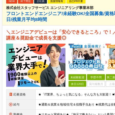
NEW
終了間近
正社員
面接情報有
自己PR不要
株式会社スタッフサービス エンジニアリング事業本部
フロントエンドエンジニア/未経験OK/全国募集/資格取
日/残業月平均8時間
＼エンジニアデビューは「安心できるところ」で！／ 
講座＆奨励金で成長を支援◎
未経験歓迎
学歴不問
第二新
休日120日
賞与複数月
上場
応募資格
給与
勤務地