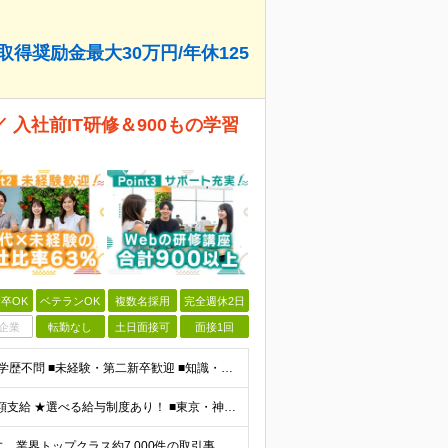
得奨励金最大30万円/年休125
入社前IT研修＆900もの学習
卒OK
ベテランOK
複数名採用
完全週休2日
企業
転勤なし
土日面接可
面接1回
★「IT業界、ちょっと気になる」そんな方も大歓迎！ ■学歴不問 ■未経験・第二新卒歓迎 ■知識・経験はこれから身につけていければOK！ □■ステップアップ■□ 社内システム開発やインフラ構築などジャ
★通勤＆就業＆地域/住宅＆役職手当あり ★残業代は全額支給 ★選べる給与制度あり！ ■東京・神奈川・千葉・埼玉勤務の場合 月給24.5万円～55万円＋諸手当 （残業代は全額支給） (20,000円の
★リモート実績あり★ 『地元で働きたい』という希望に、業界トップクラス約7,000件の取引事業所数、90,000件以上のプロジェクトから検討をいたします。 全国の取引先での就業となります（沖縄を除