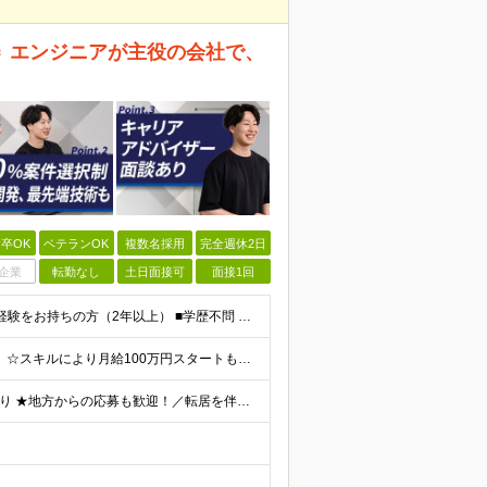
＝＝ エンジニアが主役の会社で、
卒OK
ベテランOK
複数名採用
完全週休2日
企業
転勤なし
土日面接可
面接1回
≪経験2年│第二新卒もOK◎≫ ■エンジニアとして実務経験をお持ちの方（2年以上） ■学歴不問 ＼意欲重視の採用です／ 「経歴に自信がない」という方も、 "今後挑戦したいこと""スキルアップしたいこ
☆平均182.7万円年収UP！最大210万円UPの実績もあり ☆スキルにより月給100万円スタートも可能◎ 月給40万円～100万円＋決算賞与＋各種手当 ～給与イメージ～ ■経験2年以上…月給40
★社員の9割がリモートワーク ★フルリモート案件もあり ★地方からの応募も歓迎！／転居を伴う転勤なし 東京23区を中心としたプロジェクト先での勤務です。 ～～～～～～～～～～～ 【東京⇒地方へUタ