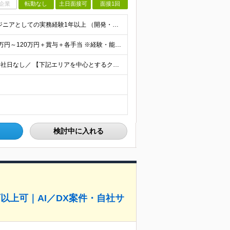
企業
転勤なし
土日面接可
面接1回
＜Web面談1回のみ★即日内定可能＞ ■学歴不問 ■エンジニアとしての実務経験1年以上 （開発・インフラ・技術・工程など不問）
＜当社に転職した社員は年収平均178万円UP＞ 月給45万円～120万円＋賞与＋各手当 ※経験・能力などを考慮の上、決定します ※案件の契約内容（月単金など）や昇給、賞与額はすべてシステム上で開示し
＼フルリモート、ハイブリッド、フル出勤の選択可＆帰社日なし／ 【下記エリアを中心とするクライアント先または自宅にて勤務】 ■首都圏：東京・埼玉・千葉・神奈川 ■関西：大阪・兵庫・京都・滋賀・奈良・和
検討中に入れる
以上可｜AI／DX案件・自社サ