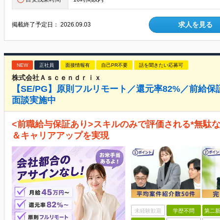
求人を見る
掲載終了予定日：
2026.09.03
NEW
正社員
面接情報有
自己PR不要
話を聞きたい応募可
株式会社Ａｓｃｅｎｄｒｉｘ
【SE/PG】原則フルリモート／還元率82%／前給
面談実施中
<前職給与保証あり>スキルのみで評価される*無駄
＆キャリアアップを実現
未経験歓迎
学歴不問
第二新