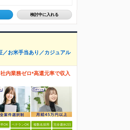
検討中に入れる
保証／お米手当あり／カジュアル
な社内業務ゼロ*高還元率で収入
卒OK
ベテランOK
複数名採用
完全週休2日