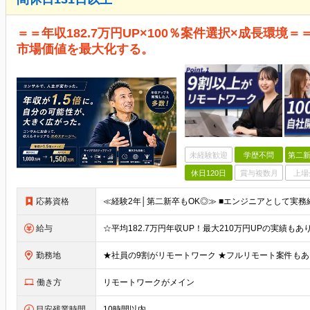
＝＝年収182.7万円UP×100％案件選択×成長環境
市場価値を最大化する。
未経験歓迎
学歴不問
第二新
休日120日
賞与複数月
上場
応募資格
給与
勤務地
働き方
リモートワークがメイン
目安残業時間
10時間以内