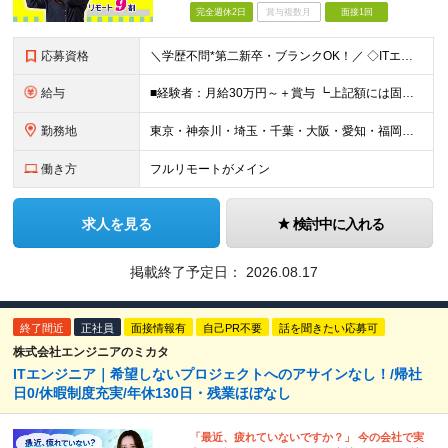
完全週休2日
賞与複数月
面接1回
応募資格
＼学歴不問*第二新卒・ブランクOK！／ ◇ITエンジニアとして、1年以上の経験をお持ちの方 ※分野、プロジェクト規模は問いません。 ※未経験の方も意欲があればご応募いただけますが、条件面は異なる場合
給与
■経験者：月給30万円～＋賞与 ┗上記額には固定残業代（30時間分／5万7263円～）を含む。超過分は別途支給。 ■未経験者：月給21万円～ ┗残業代は別途支給。 ※試用期間6ヶ月（期間中の給与・待
勤務地
東京・神奈川・埼玉・千葉・大阪・愛知・福岡を中心に、全国のクライアント案件にて募集。 案件はすべて選択制なので、「自分に合った働き方」を実現できます。 なお、経験を積むことでご紹介できる案件の幅も広が
働き方
フルリモートがメイン
求人を見る
検討中に入れる
掲載終了予定日：
2026.08.17
終了間近
正社員
面接情報有
自己PR不要
話を聞きたい応募可
株式会社エンジニアのミカタ
ITエンジニア｜希望しないプロジェクトへのアサインなし！/帰社
日0/休暇制度充実/年休130日・残業ほぼなし
「最近、疲れていないですか？」 今の会社で実