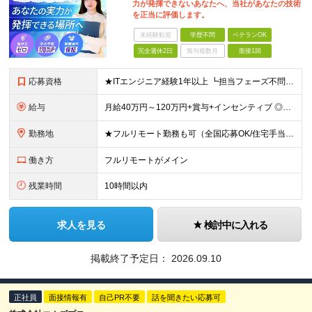
力が発揮できないあなたへ、当社があなたの技術
を正当に評価します。
未経験歓迎
学歴不問
ベテランOK
完全週休2日
賞与複数月
面接1回
応募資格
★ITエンジニア経験1年以上 ┗担当フェーズ不問 ┗経験年数不問（1年未満でもOK） ★年齢・学歴不問 ■ブランクありOK ■第二新卒歓迎 ■前職の雇用形態も一切不問 ■20代・30代の若手から
給与
月給40万円～120万円+賞与+インセンティブ ◎入社した全員が年収UPしています！平均170万円UP！ ※経験・能力などを考慮の上、決定します。 ※月30時間（76,000円～）の固定残業代を含みま
勤務地
★フルリモート勤務も可（全国応募OK/住宅手当を支給します） ※案件によって出勤が必要になる場合があります。 ※希望がない限り、転勤はありません ※U・Iターン歓迎 【拠点】 ◆本社／東京都新宿区西
働き方
フルリモートがメイン
残業時間
10時間以内
求人を見る
検討中に入れる
掲載終了予定日：
2026.09.10
正社員
面接情報有
自己PR不要
話を聞きたい応募可