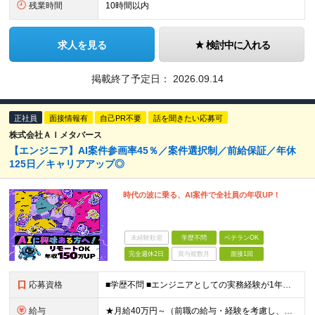
残業時間
10時間以内
求人を見る
検討中に入れる
掲載終了予定日：
2026.09.14
正社員
面接情報有
自己PR不要
話を聞きたい応募可
株式会社ＡＩメタバース
【エンジニア】AI案件参画率45％／案件選択制／前給保証／年休
125日／キャリアアップ◎
時代の波に乗る、AI案件で全社員の年収UP！
未経験歓迎
学歴不問
ベテランOK
完全週休2日
賞与複数月
面接1回
応募資格
■学歴不問 ■エンジニアとしての実務経験が1年以上ある方 └開発、インフラ、工程、言語は一切不問です ★「テスト、マニュアル作成、運用保守しか経験がない…」という方でもOK！ ★AI未経験ももちろんO
給与
★月給40万円～（前職の給与・経験を考慮し、前職以上の年収を保障します！） ※上記には固定残業代（30時間分／5万6000円～）を含みます ┗残業が少ない月（平均8時間程度）でも、30時間分全額を「