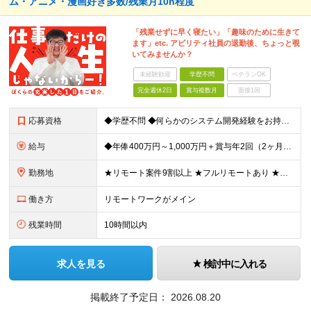
ム・アニメ・漫画好き多数/残業月10h程度
「残業せずに早く寝たい」「趣味のために生きて
ます」etc. アビリティ社員の退勤後、ちょっと覗
いてみませんか？
未経験歓迎
学歴不問
ベテランOK
完全週休2日
賞与複数月
面接1回
応募資格
◆学歴不問 ◆何らかのシステム開発経験をお持ちの方 ｜年数・言語・業界不問 ｜目安：1年以上の経験があり、一人称で業務ができる方を想定しています ★まずは堅苦しさのないカジュアル面談からスタート！
給与
◆年俸400万円～1,000万円＋賞与年2回（2ヶ月分以上支給の実績あり） ※上記を14分割し、月ごとにお支払いいたします ※経験・能力・スキルに加え、案件単価を加味して決定いたします ※固定残業代
勤務地
★リモート案件9割以上 ★フルリモートあり ★希望を考慮してアサイン ……… 東京都、神奈川県、埼玉県、千葉県のプロジェクト先での勤務となります。 ＜補足＞ 【本社所在地】 東京都渋谷区代々木1-3
働き方
リモートワークがメイン
残業時間
10時間以内
求人を見る
検討中に入れる
掲載終了予定日：
2026.08.20