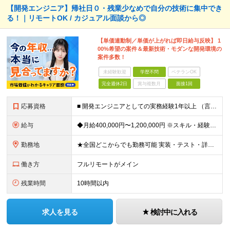
【開発エンジニア】帰社日０・残業少なめで自分の技術に集中でき
る！｜リモートOK / カジュアル面談から◎
【単価連動制／単価が上がれば即日給与反映】 1
00%希望の案件＆最新技術・モダンな開発環境の
案件多数！
未経験歓迎
学歴不問
ベテランOK
完全週休2日
賞与複数月
面接1回
応募資格
■ 開発エンジニアとしての実務経験1年以上 （言語・業界・規模・担当工程は問いません。テストや一部改修の経験だけでも歓迎です！） ・学歴・転職回数・経歴ブランク不問 「このままでいいのか？」その違
給与
◆月給400,000円〜1,200,000円 ※スキル・経験・希望案件により決定します ※上記金額には固定残業代（月30時間分／76,000円〜）を含みます ※固定残業代は月給に応じて決定します ※超
勤務地
★全国どこからでも勤務可能 実装・テスト・詳細設計・要件定義など、担当工程や技術レベルに応じて、フルリモート／ハイブリッド／出社中心など、あなたに合った働き方を選べます。 ・リモート率は全体で9割超
働き方
フルリモートがメイン
残業時間
10時間以内
求人を見る
検討中に入れる