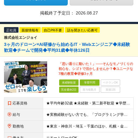
掲載終了予定日：
2026.08.27
正社員
面接情報有
自己PR不要
話を聞きたい応募可
株式会社エンジョイ
3ヶ月のドローン×AI研修から始めるIT・Webエンジニア◆未経験
歓迎◆チームで開発◆平均31歳◆年休126日
「思い通りに動いた！」――そんなモノづくりの
初心を、シゴトで活かしませんか？◆ユニークな
7種の教育◆研修3ヶ月
未経験歓迎
学歴不問
ベテランOK
完全週休2日
賞与複数月
面接1回
応募資格
★平均年齢32歳 ★未経験・第二新卒歓迎 ★学歴不問 ★人柄重視の採用 ＊＊＊＊＊＊＊＊＊＊＊ ■ AI時代に負けないスキルを身につけたい方はぜひ！ （IT・Webが初めて、という方も歓迎します）
給与
★実務経験がない方でも、「プログラミング学習」「IT系の趣味開発」「インフラやテスト・サポート系のご経験」などを優遇して給与額を決定します！ ＊＊＊＊＊＊＊＊＊＊＊ ▼エリアにより異なります ■東
勤務地
★東京・神奈川・埼玉・千葉のほか、札幌・金沢・福岡で募集！ （※転勤なし、リモートワークの可能性あり） ■本社 ￣￣￣ 東京都台東区上野6-1-11 平岡ビル9F ※本社または、一都三県のプロジェク