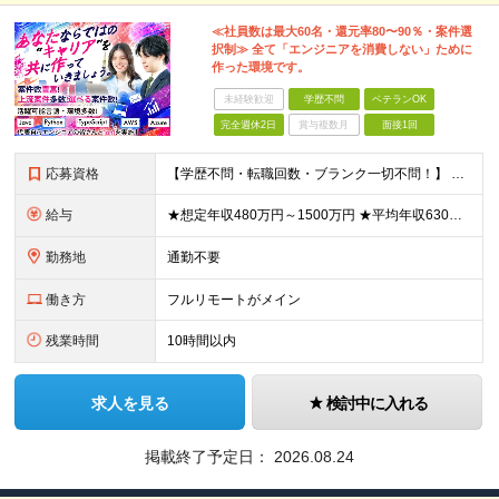
≪社員数は最大60名・還元率80〜90％・案件選
択制≫ 全て「エンジニアを消費しない」ために
作った環境です。
未経験歓迎
学歴不問
ベテランOK
完全週休2日
賞与複数月
面接1回
応募資格
【学歴不問・転職回数・ブランク一切不問！】 ●ITエンジニアとしての実務経験をお持ちの方（言語、年数不問） ★「今の会社ではキャリアが描けない」「もっと評価されたい」という方にピッタリの環境 ★運用
給与
★想定年収480万円～1500万円 ★平均年収630万円 ★還元率は業界最高水準の80％以上 ★全員が年収UPの実績あり ◆月給38万円～110万円＋各種手当 ※スキル・経験・能力を考慮して決定しま
勤務地
通勤不要
働き方
フルリモートがメイン
残業時間
10時間以内
求人を見る
検討中に入れる
掲載終了予定日：
2026.08.24