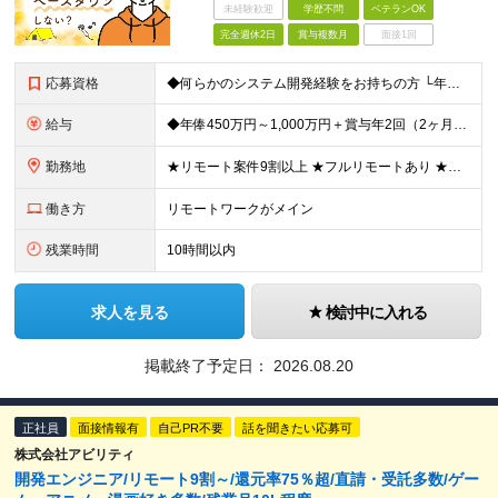
未経験歓迎
学歴不問
ベテランOK
完全週休2日
賞与複数月
面接1回
応募資格
◆何らかのシステム開発経験をお持ちの方 └年数・言語・業界不問 └目安：5年以上の経験があり、一人称で業務ができる方を想定しています ◆学歴不問 ★まずは堅苦しさのないカジュアル面談からスタート！
給与
◆年俸450万円～1,000万円＋賞与年2回（2ヶ月分以上支給の実績あり） ※上記を14分割し、月ごとにお支払いいたします ※経験・能力・スキルに加え、案件単価を加味して決定いたします ※固定残業代
勤務地
★リモート案件9割以上 ★フルリモートあり ★希望を考慮してアサイン ……… 東京都、神奈川県、埼玉県、千葉県のプロジェクト先での勤務となります。 ＜補足＞ 【本社所在地】 東京都渋谷区代々木1-3
働き方
リモートワークがメイン
残業時間
10時間以内
求人を見る
検討中に入れる
掲載終了予定日：
2026.08.20
正社員
面接情報有
自己PR不要
話を聞きたい応募可
株式会社アビリティ
開発エンジニア/リモート9割～/還元率75％超/直請・受託多数/ゲー