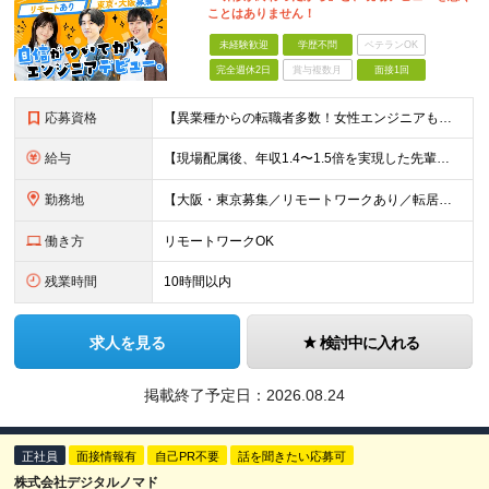
ことはありません！
未経験歓迎
学歴不問
ベテランOK
完全週休2日
賞与複数月
面接1回
応募資格
【異業種からの転職者多数！女性エンジニアも活躍中】 ◆学歴不問 ◆未経験OK ≪こんな方を歓迎しています≫ ◎未経験から成長できる環境で活躍したい方 ◎大学やスクールでIT系のスキルを学んだことのあ
給与
【現場配属後、年収1.4〜1.5倍を実現した先輩も！残業代全額支給】 ◆給与は経験やスキルに応じて決定します ◆年俸制250万円～350万円（1/12を月々支給） ≪年収UPの例≫ ◎飲食業からのキ
勤務地
【大阪・東京募集／リモートワークあり／転居を伴う転勤なし】 東京本社、大阪事務所、または東京23区内・関西（大阪・兵庫）の各クライアント先勤務 ◆入社後、約1年間はクライアント先ではなく 自社内（東
働き方
リモートワークOK
残業時間
10時間以内
求人を見る
検討中に入れる
掲載終了予定日：
2026.08.24
正社員
面接情報有
自己PR不要
話を聞きたい応募可
株式会社デジタルノマド