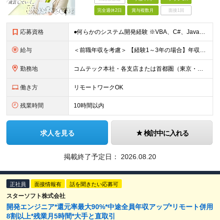
完全週休2日
賞与複数月
面接1回
応募資格
●何らかのシステム開発経験 ※VBA、C#、Java、.NETなどオブジェクト指向言語の経験者は歓迎します！ ●学歴不問 ＼こんな方にぴったり／ ◆「ただの作業者」から抜け出したい方 ◆エンドユーザ
給与
＜前職年収を考慮＞ 【経験1～3年の場合】年収410万円～464万円 月給29万6000円～月給33万5500円+賞与年2回（6・12月） ※みなし残業代（10時間分／2万2000円～2万3500円）
勤務地
コムテック本社・各支店または首都圏（東京・神奈川・埼玉・千葉）のクライアント様のワークスペースにて勤務いただきます。 ※転居を伴う異動はありません ＜各拠点について＞ ■東京本社／東京都港区芝浦1-
働き方
リモートワークOK
残業時間
10時間以内
求人を見る
検討中に入れる
掲載終了予定日：
2026.08.20
正社員
面接情報有
話を聞きたい応募可
スターソフト株式会社
開発エンジニア*還元率最大90%*中途全員年収アップ*リモート併用
8割以上*残業月5時間*大手と直取引