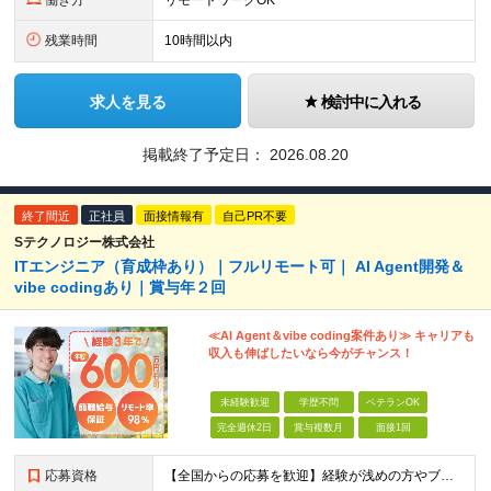
働き方
リモートワークOK
残業時間
10時間以内
求人を見る
検討中に入れる
掲載終了予定日：
2026.08.20
終了間近
正社員
面接情報有
自己PR不要
Sテクノロジー株式会社
ITエンジニア（育成枠あり）｜フルリモート可｜ AI Agent開発＆
vibe codingあり｜賞与年２回
≪AI Agent＆vibe coding案件あり≫ キャリアも
収入も伸ばしたいなら今がチャンス！
未経験歓迎
学歴不問
ベテランOK
完全週休2日
賞与複数月
面接1回
応募資格
【全国からの応募を歓迎】経験が浅めの方やブランクのある方もOK／COBOLからのスキルチェンジ可 ■開発エンジニアとしての実務経験をお持ちの方 ■学歴不問／第二新卒歓迎 ★インフラエンジニアからの