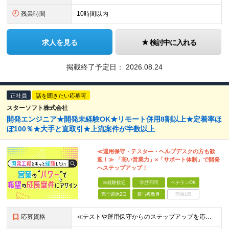
残業時間
10時間以内
求人を見る
検討中に入れる
掲載終了予定日：
2026.08.24
正社員
話を聞きたい応募可
スターソフト株式会社
開発エンジニア★開発未経験OK★リモート併用8割以上★定着率ほ
ぼ100％★大手と直取引★上流案件が半数以上
≪運用保守・テスタ―・ヘルプデスクの方も歓
迎！≫ 「高い営業力」×「サポート体制」で開発
へステップアップ！
未経験歓迎
学歴不問
ベテランOK
完全週休2日
賞与複数月
面接1回
応募資格
≪テストや運用保守からのステップアップを応援！≫ ★20代を中心とした若手層が活躍中 ◆ヘルプデスク、キッティング、テスト、運用保守などの経験がある方 └開発経験がなくてもOK！ ◆学歴不問 ＼1