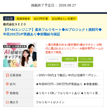
掲載終了予定日：
2026.08.27
正社員
面接情報有
自己PR不要
話を聞きたい応募可
株式会社ＳＥＺＯ
【IT×AIエンジニア】基本フルリモート◆AIプロジェクト挑戦可◆
年収200万UP実績あり◆前職給与保証
＼還元率最大95％×案件選択×働きやすさ／ AI時
代に選ばれるエンジニアへ！AI案件専門チームの
営業力で実現。
未経験歓迎
学歴不問
ベテランOK
完全週休2日
賞与複数月
面接1回
応募資格
＜20代〜50代まで幅広い年代が活躍中！ITエンジニアとしての実務経験が1年以上ある方を募集！＞ ◆何らかの開発経験1年以上をお持ちの方（言語不問） ◆既卒・ブランクもOK ◆学歴不問 ◆転職回数は一
給与
★年収80万円～160万円UP実績あり ★単価連動型×高還元率で年収UP ▼月給40万円～125万円＋各種手当 ┗想定年収：400万円～1500万円 ※固定残業代（30時間分／7万6000円～）を含
勤務地
★リモートOK／フルリモートあり ★リモート実施率90%以上 ★一都三県のプロジェクト先 ★転居を伴う転勤なし ＜理想の働き方を実現できます！＞ ・フルリモート ・リモートと出社のハイブリッド ・フ
働き方
フルリモートがメイン