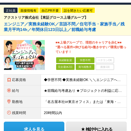
正社員
面接情報有
自己PR不要
話を聞きたい応募可
アクストリア株式会社【東証グロース上場グループ】
エンジニア／実務未経験OK／言語不問／住宅手当・家族手当／残
業月平均14h／年間休日123日以上／前職給与考慮
■■上場グループで、理想のキャリアを歩む■■
"選べる案件×伸びる給与×働きやすい"環境が整っ
ています！
未経験歓迎
学歴不問
ベテランOK
完全週休2日
賞与複数月
面接1回
応募資格
◆学歴不問 ◆実務未経験OK ＼＼エンジニアへの第一歩を歩める／／ ■情報系・工学系の大学（専門学校）を卒業された方 ■職業訓練校を卒業された方 など、実務経験は無いけどエンジニアにチャレンジしたい
給与
★前職給与考慮あり ★プロジェクトの利益に応じて賞与UP ★年収810万円（月給49万円＋諸手当+賞与年2回）OK！ 月給23.8万円～＋各種手当＋賞与年2回（経験～1年） ：想定年収320万円～
勤務地
「名古屋本社or東京オフィス」または「東海・関東・関西のクライアント先」 ※通勤可能な範囲での就業となりますのでご安心ください。 ※転勤はありません。 ※U・Iターンも歓迎します！（引越し代支給などU
残業時間
20時間以内
求人を見る
検討中に入れる