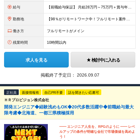
給与
【前職給与保証】 月給28万円～75万円＋賞与年2回＋各種手当 ◎スキルや経験などを考慮。前職から給与アップをお約束します！ ◎上記月給には固定残業代30時間分(54,000円～)を含みます。超過し
勤務地
【98％がリモートワーク中！フルリモート案件も豊富】 秋葉原オフィス、福岡オフィス、 リモートワークまたは全国のプロジェクト先にて勤務となります ※転勤はありません ＜本社＞ 東京都台東区台東4-
働き方
フルリモートがメイン
残業時間
10時間以内
求人を見る
検討中に入れる
掲載終了予定日：
2026.09.07
正社員
面接情報有
自己PR不要
話を聞きたい応募可
ＨＲプロビジョン株式会社
開発エンジニア◆経験浅めもOK◆20代多数活躍中◆前職給与最大
限考慮◆北海道、一都三県積極採用
━━ エンジニア人生を、RPGのように ━━ レベ
ルアップの条件が明確な会社で市場価値を高めよ
う！