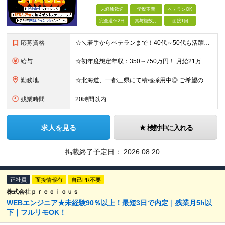
未経験歓迎
学歴不問
ベテランOK
完全週休2日
賞与複数月
面接1回
応募資格
☆＼若手からベテランまで！40代～50代も活躍中／☆ ◆学歴不問 ◆実務未経験OK ◆経験不問 ★＼こんな方は大歓迎／★ □情報系・工学系の大学（専門学校）を卒業された方 □職業訓練校を卒業された方
給与
☆初年度想定年収：350～750万円！ 月給21万円～55万円＋残業代全額支給＋各種手当！ 【500以上の給与テーブルで納得感ある評価体制◎】 【様々な手当をご用意しています！】 ◆通勤手当 ◆
勤務地
☆北海道、一都三県にて積極採用中◎ ご希望の勤務地を考慮し、北海道、一都三県のお客様先、もしくはオフィスにて勤務いただきます！ 【該当地域】 └北海道・埼玉・東京・神奈川・千葉 ◆本社 東京都港区
残業時間
20時間以内
求人を見る
検討中に入れる
掲載終了予定日：
2026.08.20
正社員
面接情報有
自己PR不要
株式会社ｐｒｅｃｉｏｕｓ
WEBエンジニア★未経験90％以上！最短3日で内定｜残業月5h以
下｜フルリモOK！