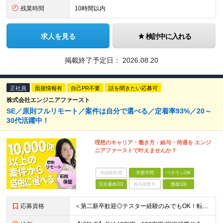
残業時間
10時間以内
求人を見る
検討中に入れる
掲載終了予定日：
2026.08.20
正社員
面接情報有
自己PR不要
話を聞きたい応募可
株式会社エンジニアファースト
SE／原則フルリモート／案件は自分で選べる／定着率93%／20～
30代活躍中！
理想のキャリア・働き方・給与・待遇を エンジ
ニアファーストで叶えませんか？
未経験歓迎
学歴不問
ベテランOK
完全週休2日
賞与複数月
面接1回
応募資格
＜第二新卒歓迎◎テスター経験のみでもOK！転職回数不問＞ ■学歴不問 ■ブランクOK ■エンジニアとしての実務経験が1年以上ある方 └開発、インフラ、工程、言語は一切不問！ ※未経験も若干名募集して