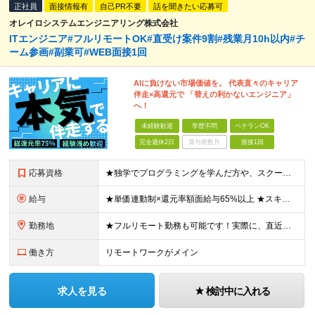
正社員
面接情報有
自己PR不要
話を聞きたい応募可
オレイロシステムエンジニアリング株式会社
ITエンジニア#フルリモートOK#直受け案件9割#残業月10h以内#チ
ーム参画#副業可#WEB面接1回
AIに負けない市場価値を。 代表直々のキャリア
伴走×高還元で 「替えの利かないエンジニア」
へ！
未経験歓迎
学歴不問
ベテランOK
完全週休2日
賞与複数月
面接1回
応募資格
★独学でプログラミングを学んだ方や、スクール卒の方も歓迎！ ★学歴不問／ブランク不問／人物・意欲重視の採用です！ ◆IT業界での何らかの実務経験をお持ちの方 ≪こんな方にピッタリ≫ □ テストや運
給与
★単価連動制×還元率額面給与65%以上 ★スキルUPによってしっかり給与UP！ 月給27万円～60万円＋賞与 ※前職の給与・経験・スキルを最大限考慮し決定します。 ※上記金額には固定残業代（30時
勤務地
★フルリモート勤務も可能です！実際に、直近で石川県からフルリモートで参画している社員もいます。 （テレワーク案件へのアサインが難しい場合は、通勤圏内でのプロジェクト調整となります） ★転勤はありません
働き方
リモートワークがメイン
求人を見る
検討中に入れる