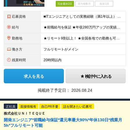
完全週休2日
賞与複数月
面接1回
応募資格
■ITエンジニアとしての実務経験（満1年以上） ■学歴不問 ★年収を上げたい ★フルリモートで働きたい ★上流工程に携わりたい ★自社サービスをつくってみたい など これまでの経験を活かして環境を変
給与
★前職給与を保証 ★年収280万円アップの実績あり ★想定年収：489万6,000円～979万2,000円 ※案件単価により上振れあり ■月給40万8,000円～81万6,000円 ※経験・能力に合
勤務地
★リモート9割以上！ ★全国各地での勤務も可！地方在住の方も大歓迎です◎ ■各プロジェクト先にて勤務 ※プロジェクトは本人の希望を考慮し相談の上で決定 ※転居を伴う転勤なし 【本社】 東京都品川区
働き方
フルリモートがメイン
残業時間
20時間以内
求人を見る
検討中に入れる
掲載終了予定日：
2026.08.24
正社員
面接情報有
自己PR不要
話を聞きたい応募可
株式会社ＵＮＩＴＥＱＵＥ
開発エンジニア*前職給与保証*還元率最大90%*年休130日*残業月
5h*フルリモート可能