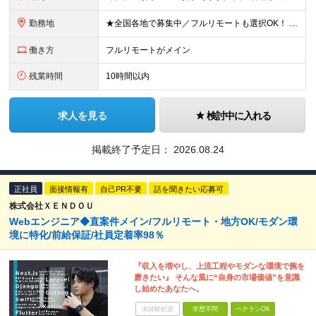
勤務地
★全国各地で募集中／フルリモートも選択OK！ ご自宅から通いやすい「全国のプロジェクト先」または「フルリモート・リモート」での勤務となります。 ※フルリモート勤務がメイン ※出社頻度：リモート・出社
働き方
フルリモートがメイン
残業時間
10時間以内
求人を見る
検討中に入れる
掲載終了予定日：
2026.08.24
正社員
面接情報有
自己PR不要
話を聞きたい応募可
株式会社ＸＥＮＤＯＵ
Webエンジニア◆直案件メイン/フルリモート・地方OK/モダン環
境に特化/前給保証/社員定着率98％
『収入を増やし、上流工程やモダンな環境で腕を
磨きたい』 そんな風に“自身の市場価値”を意識
し始めたあなたへ。
未経験歓迎
学歴不問
ベテランOK