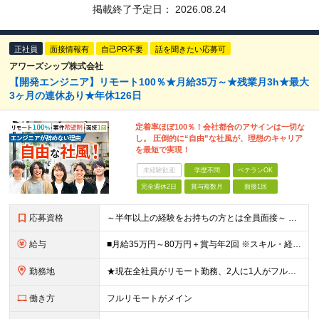
掲載終了予定日：
2026.08.24
正社員
面接情報有
自己PR不要
話を聞きたい応募可
アワーズシップ株式会社
【開発エンジニア】リモート100％★月給35万～★残業月3h★最大
3ヶ月の連休あり★年休126日
定着率ほぼ100％！会社都合のアサインは一切な
し。 圧倒的に“自由”な社風が、理想のキャリア
を最短で実現！
未経験歓迎
学歴不問
ベテランOK
完全週休2日
賞与複数月
面接1回
応募資格
～半年以上の経験をお持ちの方とは全員面接～ ■開発エンジニアとして実務経験をお持ちの方（運用・保守のみもOK！） ■学歴不問 ＼こんな方にピッタリ／ □自分の頑張りが会社の成長につながることを実感し
給与
■月給35万円～80万円＋賞与年2回 ※スキル・経験などを考慮し決定します ※試用期間6ヶ月あり。期間中は契約社員となります。その他の待遇に差異はありません（試用期間終了後、昇給の可能性あり） ※上記
勤務地
★現在全社員がリモート勤務、2人に1人がフルリモート中 ★転勤なし！ ★地方移住の相談にも柔軟に対応します ■関東（東京・埼玉・神奈川・千葉）、関西（大阪）のプロジェクト先 ※希望や居住地を考慮し、
働き方
フルリモートがメイン