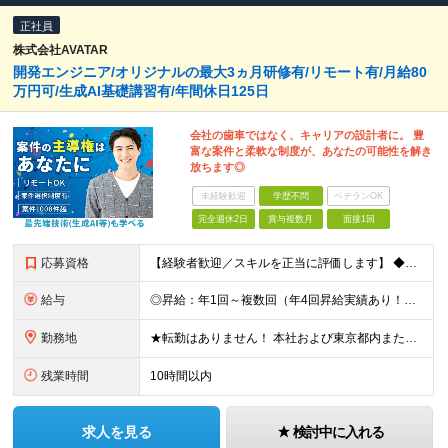
正社員
株式会社AVATAR
開発エンジニア/オリジナルの最大3ヵ月研修有/リモート有/月給80
万円可/生成AI基礎講習有/年間休日125日
会社の歯車ではなく、キャリアの設計者に。 豊
富な案件と柔軟な制度が、あなたの可能性を解き
放ちます◎
未経験歓迎
学歴不問
ベテランOK
完全週休2日
賞与複数月
面接1回
応募資格
【経験者歓迎／スキルを正当に評価します】 ◆学歴不問 ◆ITエンジニアとしての実務経験をお持ちの方（年数・分野不問） 「今の環境ではスキルアップの実感がない」 「もっと幅広い技術に挑戦したい」 「
給与
◎昇給：年1回～複数回（年4回昇給実績あり！） ◎1000万円以上も可／20代後半で複数在籍！ 【ITエンジニア業務経験者】 ◆月給30万円～80万円(固定残業代含む)＋各種手当 ※経験者は試用期間
勤務地
★転勤はありません！ 本社および東京都内または 首都圏を中心とするプロジェクト先での勤務となります。 ※勤務地選択可 ※希望は最大限考慮します ※入社後の転居を伴う転勤なし ◆本社オフィス 東京
残業時間
10時間以内
求人を見る
検討中に入れる