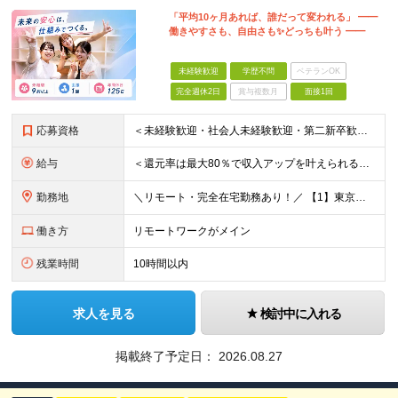
「平均10ヶ月あれば、誰だって変われる」 ━━
働きやすさも、自由さも✨どっちも叶う ━━
未経験歓迎
学歴不問
ベテランOK
完全週休2日
賞与複数月
面接1回
応募資格
＜未経験歓迎・社会人未経験歓迎・第二新卒歓迎・ブランクOK・学歴不問＞ ★これまでの経験は一切不問！ ★人柄重視の採用を行っています！ ★95％が未経験スタート！ 知識や経験がなくても、入社後に学べる
給与
＜還元率は最大80％で収入アップを叶えられる！＞ 【月給26.5万円～50万円＋各種インセンティブ】 ★プロジェクトデビュー後は月給UP！ ＊＊＊ ■月給26.5万円～50万円＋賞与＋インセンティ
勤務地
＼リモート・完全在宅勤務あり！／ 【1】東京本社もしくは東京23区を中心とした神奈川・埼玉・千葉エリアの各プロジェクト先 【2】大阪を中心とした京都・兵庫・滋賀・奈良・和歌山エリアの各プロジェクト先
働き方
リモートワークがメイン
残業時間
10時間以内
求人を見る
検討中に入れる
掲載終了予定日：
2026.08.27