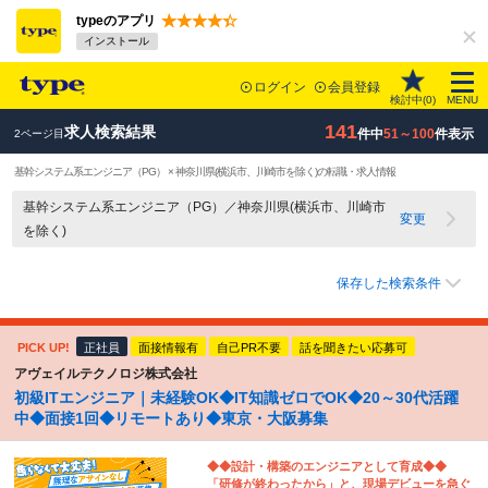
typeのアプリ
インストール
ログイン
会員登録
検討中(
0
)
MENU
141
求人検索結果
件中
51～100
件表示
2ページ目
基幹システム系エンジニア（PG） × 神奈川県(横浜市、川崎市を除く)の転職・求人情報
基幹システム系エンジニア（PG）／神奈川県(横浜市、川崎市
変更
を除く)
保存した検索条件
PICK UP!
正社員
面接情報有
自己PR不要
話を聞きたい応募可
アヴェイルテクノロジ株式会社
初級ITエンジニア｜未経験OK◆IT知識ゼロでOK◆20～30代活躍
中◆面接1回◆リモートあり◆東京・大阪募集
◆◆設計・構築のエンジニアとして育成◆◆
「研修が終わったから」と、現場デビューを急ぐ