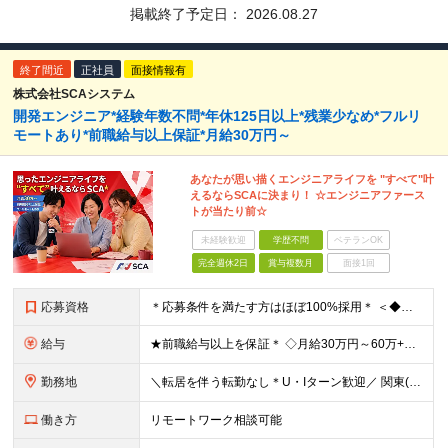
掲載終了予定日：
2026.08.27
終了間近
正社員
面接情報有
株式会社SCAシステム
開発エンジニア*経験年数不問*年休125日以上*残業少なめ*フルリ
モートあり*前職給与以上保証*月給30万円～
あなたが思い描くエンジニアライフを "すべて"叶
えるならSCAに決まり！ ☆エンジニアファース
トが当たり前☆
未経験歓迎
学歴不問
ベテランOK
完全週休2日
賞与複数月
面接1回
応募資格
＊応募条件を満たす方はほぼ100%採用＊ ＜◆必須条件！◆＞ ■何らかのIT関連の実務経験をお持ちの方 （※開発言語、フェーズ、インフラの分野など一切不問です！） ■日本語能力試験（N2）レベル以上
給与
★前職給与以上を保証＊ ◇月給30万円～60万+賞与年2回 ※これまでの「ご経験」や「スキル」を最大限考慮の上、金額を決定 ※残業代は別途100%支給いたします。 【固定残業代について】 なし（残
勤務地
＼転居を伴う転勤なし＊U・Iターン歓迎／ 関東(東京・神奈川・千葉・埼玉)、関西(大阪・京都・奈良・兵庫)、東海(愛知・岐阜・三重)の各プロジェクト先、もしくは名古屋支社での勤務となります。 ◇東京
働き方
リモートワーク相談可能