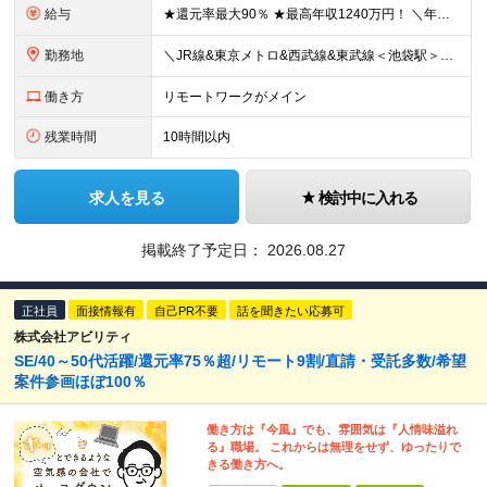
給与
★還元率最大90％ ★最高年収1240万円！ ＼年収アップ例／ ◆前職：年収360万円→入社後：1年目年収510万円（150万円アップ！） ◆前職：年収490万円→入社後：1年目年収650万円（16
勤務地
＼JR線&東京メトロ&西武線&東武線＜池袋駅＞徒歩5～7分／ ■本社 東京都豊島区東池袋1-27-12 明治池袋ビル 4階 ■東京都近郊のプロジェクト先 都内以外（埼玉県・千葉県・神奈川県など）の案
働き方
リモートワークがメイン
残業時間
10時間以内
求人を見る
検討中に入れる
掲載終了予定日：
2026.08.27
正社員
面接情報有
自己PR不要
話を聞きたい応募可
株式会社アビリティ
SE/40～50代活躍/還元率75％超/リモート9割/直請・受託多数/希望
案件参画ほぼ100％
働き方は『今風』でも、雰囲気は『人情味溢れ
る』職場。 これからは無理をせず、ゆったりで
きる働き方へ。