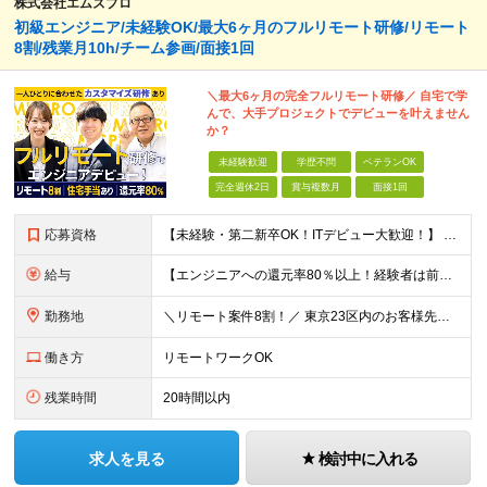
株式会社エムズプロ
初級エンジニア/未経験OK/最大6ヶ月のフルリモート研修/リモート
8割/残業月10h/チーム参画/面接1回
＼最大6ヶ月の完全フルリモート研修／ 自宅で学
んで、大手プロジェクトでデビューを叶えません
か？
未経験歓迎
学歴不問
ベテランOK
完全週休2日
賞与複数月
面接1回
応募資格
【未経験・第二新卒OK！ITデビュー大歓迎！】 ●学歴不問 ＼こんな方をお待ちしております！／ ★手に職をつけて、将来の不安をなくしたい方 ★学校のように学べる研修を受けたい方 ★お節介なくらい温か
給与
【エンジニアへの還元率80％以上！経験者は前職給与105～140％保証】 ■賞与年2回＋業績賞与 ■年収960万円以上も可能！ ■みなし残業代なし◎残業代は別途全額支給 月給25万円以上＋賞与年2回
勤務地
＼リモート案件8割！／ 東京23区内のお客様先にて勤務していただきます。 本社所在地：神奈川県横浜市瀬谷区本郷3-1-17 第2斉藤ビル2F (変更の範囲)上記を除く当社関連勤務地
働き方
リモートワークOK
残業時間
20時間以内
求人を見る
検討中に入れる