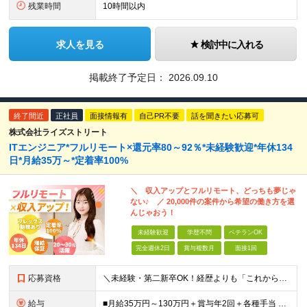
残業時間
10時間以内
求人を見る
検討中に入れる
掲載終了予定日：
2026.09.10
終了間近
正社員
面接情報有
自己PR不要
話を聞きたい応募可
株式会社ライズストリート
ITエンジニア*フルリモート×還元率80～92％*未経験歓迎*年休134
日*月給35万～*定着率100%
＼ 収入アップとフルリモート、どっちも夢じゃ
ない♪ ／ 20,000件の案件から希望の働き方を選
んじゃおう！
未経験歓迎
学歴不問
ベテランOK
完全週休2日
賞与複数月
面接1回
応募資格
＼未経験・第二新卒OK！経歴よりも「これから」を重視します／ 学歴やブランク、転職回数は一切問いません。 「エンジニアとして一歩踏み出したい」 「もっと市場価値を高めたい」という純粋な意欲がある方を
給与
■月給35万円～130万円＋賞与年2回＋各種手当 ※システムエンジニアの経験をお持ちの方は月給41万円以上＋賞与年2回（108万円～）＋手当 ■単価（年収）アップのチャンスは最大年12回 ※残業代