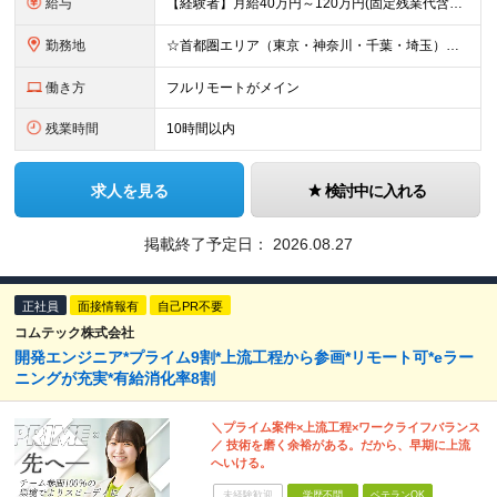
給与
【経験者】月給40万円～120万円(固定残業代含む)+各種手当 ★前職給与の総収入額を100％保証｜還元率84％〜100％ ★20代の平均年収570万円 ※月給には、みなし残業手当(月30時間／5万
勤務地
☆首都圏エリア（東京・神奈川・千葉・埼玉）・名古屋・大阪・福岡を中心とした全国各地のプロジェクト先に参画いただきます。 ※希望をヒアリングした上で決定します ☆全国各地からフルリモートOK 【本社】
働き方
フルリモートがメイン
残業時間
10時間以内
求人を見る
検討中に入れる
掲載終了予定日：
2026.08.27
正社員
面接情報有
自己PR不要
コムテック株式会社
開発エンジニア*プライム9割*上流工程から参画*リモート可*eラー
ニングが充実*有給消化率8割
＼プライム案件×上流工程×ワークライフバランス
／ 技術を磨く余裕がある。だから、早期に上流
へいける。
未経験歓迎
学歴不問
ベテランOK