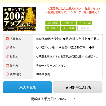
＼＼還元率はなんと最大90％／／ 徹底したコス
ト削減と営業力で、エンジニアに最大限還元！
未経験歓迎
学歴不問
ベテランOK
完全週休2日
賞与複数月
面接1回
応募資格
≪20代30代活躍中≫ ◆開発経験2年以上 ◆学歴、ブランク不問 ◆経験内容不問 ＼1つでも当てはまる方はぜひご応募ください！／ ◇同じプロジェクトを何年もやっていて成長実感が少ない ◇他の言語や技
給与
＼年収アップ例／ ★最高年収1240万円！ ◆前職：年収360万円→入社後：1年目年収510万円（150万円アップ！） ◆前職：年収490万円→入社後：1年目年収650万円（160万円アップ！） ◆前
勤務地
＼JR線&東京メトロ&西武線&東武線＜池袋駅＞徒歩5～7分／ ■本社 東京都豊島区東池袋1-27-12 明治池袋ビル 4階 ■東京都近郊のプロジェクト先 都内以外（埼玉県・千葉県・神奈川県など）の案
働き方
リモートワークがメイン
残業時間
10時間以内
求人を見る
検討中に入れる
掲載終了予定日：
2026.08.27