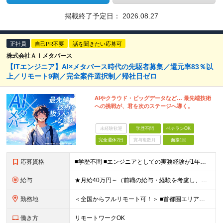
掲載終了予定日：
2026.08.27
正社員
自己PR不要
話を聞きたい応募可
株式会社ＡＩメタバース
【ITエンジニア】AI×メタバース時代の先駆者募集／還元率83％以
上／リモート9割／完全案件選択制／帰社⽇ゼロ
AIやクラウド・ビッグデータなど… 最先端技術
への挑戦が、君を次のステージへ導く。
未経験歓迎
学歴不問
ベテランOK
完全週休2日
賞与複数月
面接1回
応募資格
■学歴不問 ■エンジニアとしての実務経験が1年以上ある方 └開発、インフラ、工程、言語は一切不問です ★「テスト、マニュアル作成、運用保守しか経験がない…」という方でもOK！ ★AI未経験ももちろんO
給与
★月給40万円～（前職の給与・経験を考慮し、前職以上の年収を保障します！） ※上記には固定残業代（30時間分／5万6000円～）を含みます ┗残業が少ない月（平均8時間程度）でも、30時間分全額を「
勤務地
＜全国からフルリモート可！＞ ■首都圏エリア（東京・神奈川・千葉・埼玉）・大阪・名古屋・福岡を中心とした全国各地のプロジェクト先に参画いただきます。 ※ご希望をお伺いした上で決定いたします ※転勤なし
働き方
リモートワークOK