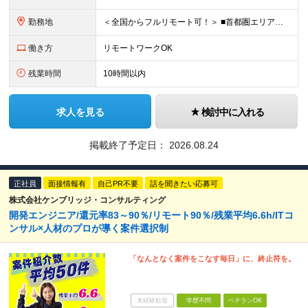
勤務地
＜全国からフルリモート可！＞ ■首都圏エリア（東京・神奈川・千葉・埼玉）・大阪・名古屋・福岡を中心とした全国各地のプロジェクト先に参画いただきます。 ※ご希望をお伺いした上で決定いたします ※転勤なし
働き方
リモートワークOK
残業時間
10時間以内
求人を見る
検討中に入れる
掲載終了予定日：
2026.08.24
正社員
面接情報有
自己PR不要
話を聞きたい応募可
株式会社ケンブリッジ・コンサルティング
開発エンジニア/還元率83～90％/リモート90％/残業平均6.6h/ITコ
ンサル×人材のプロが導く案件選択制
「なんとなく案件をこなす毎日」に、終止符を。
未経験歓迎
学歴不問
ベテランOK