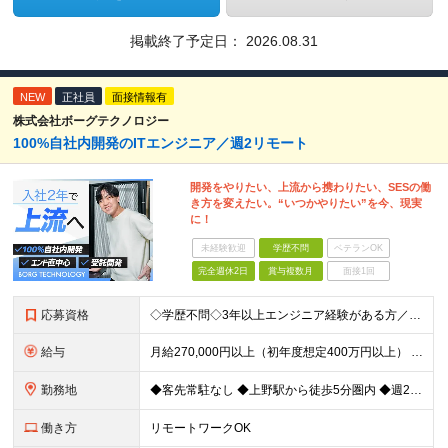
掲載終了予定日：
2026.08.31
NEW
正社員
面接情報有
株式会社ボーグテクノロジー
100%自社内開発のITエンジニア／週2リモート
開発をやりたい、上流から携わりたい、SESの働
き方を変えたい。“いつかやりたい”を今、現実
に！
未経験歓迎
学歴不問
ベテランOK
完全週休2日
賞与複数月
面接1回
応募資格
◇学歴不問◇3年以上エンジニア経験がある方／人柄重視の採用です 必須条件―MUST― ■3年以上エンジニア経験がある方 ■C#、Java、Node.js、VB.NETを使った実務経験がある方 《
給与
月給270,000円以上（初年度想定400万円以上） ※ご経験やスキル、前職給等を考慮して給与額を決定します。 ※試用期間は3ヶ月間となります。期間中の待遇に変更はありません。 ★社員の昇給率はほ
勤務地
◆客先常駐なし ◆上野駅から徒歩5分圏内 ◆週2回のリモートワーク実施中 ◆転勤なし 上野の各オフィスでの勤務となります。 ￣￣￣￣￣￣￣￣￣￣￣￣￣￣￣￣￣ ＜本社＞ 東京都台東区上野7-2-8
働き方
リモートワークOK