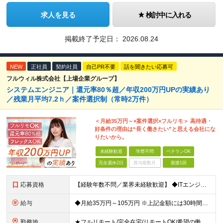
求人を見る
検討中に入れる
掲載終了予定日：
2026.08.24
NEW
正社員
契約社員
自己PR不要
話を聞きたい応募可
フルウィル株式会社【上場企業グループ】
システムエンジニア｜還元率80％超／年収200万円UPの実績あり
／残業月平均7.2ｈ／案件選択制（常時2万件）
＜月給35万円～×案件選択×フルリモ＞ 高待遇・
好条件の理由は“長く働きたい”と思える会社にな
りたいから。
未経験歓迎
学歴不問
ベテランOK
完全週休2日
賞与複数月
面接1回
応募資格
【経験年数不問／業界未経験歓迎】 ◆ITエンジニアとしての実務経験がある方 （開発・インフラ・テスト・ヘルプデスクなどジャンル不問） ※学歴不問 ※ブランクがある方、独学から実務経験をお持ちの方も大
給与
◆月給35万円～105万円 ※上記金額には30時間分・6万6000円～19.9万円の固定残業代が含まれています。 固定残業代を超える勤務が発生した場合は、追加支給いたします。 ※試用期間3ヶ月あり
勤務地
★フルリモート/完全在宅/リモートOK/希望の働き方が叶う ◆ご自身のご希望や居住地を考慮し、決定します。 ◆転居を伴う転勤はありません。 全国各地のプロジェクト先での勤務となります。 【東京本