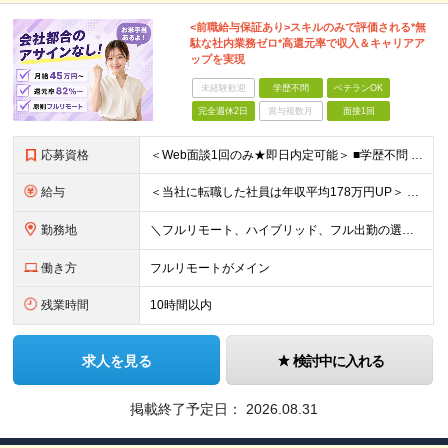
<前職給与保証あり>スキルのみで評価される*無
駄な社内業務ゼロ*高還元率で収入＆キャリアア
ップを実現
未経験歓迎
学歴不問
ベテランOK
完全週休2日
賞与複数月
面接1回
応募資格
＜Web面談1回のみ★即日内定可能＞ ■学歴不問 ■エンジニアとしての実務経験1年以上 （開発・インフラ・技術・工程など不問）
給与
＜当社に転職した社員は年収平均178万円UP＞ 月給45万円～120万円＋賞与＋各手当 ※経験・能力などを考慮の上、決定します ※案件の契約内容（月単金など）や昇給、賞与額はすべてシステム上で開示し
勤務地
＼フルリモート、ハイブリッド、フル出勤の選択可＆帰社日なし／ 【下記エリアを中心とするクライアント先または自宅にて勤務】 ■首都圏：東京・埼玉・千葉・神奈川 ■関西：大阪・兵庫・京都・滋賀・奈良・和
働き方
フルリモートがメイン
残業時間
10時間以内
求人を見る
検討中に入れる
掲載終了予定日：
2026.08.31