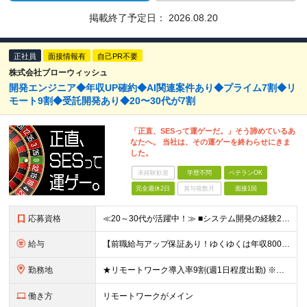
掲載終了予定日：
2026.08.20
正社員
面接情報有
自己PR不要
株式会社ブローウィッシュ
開発エンジニア◆年収UP確約◆AI関連案件あり◆プライム7割◆リ
モート9割◆受託開発あり◆20〜30代が7割
「正直、SESって運ゲーだ。」そう諦めているあ
なたへ。 当社は、その運ゲーを終わらせにきま
した。
未経験歓迎
学歴不問
ベテランOK
完全週休2日
賞与複数月
面接1回
応募資格
≪20～30代が活躍中！≫ ■システム開発の経験2年以上(言語・上流経験不問) ■学歴不問 ≪こんな方はぜひご応募ください≫ ◎上流工程にチャレンジしたい方 ◎Web案件に挑戦したい方 ◎最先端案件
給与
【前職給与アップ保証あり！ゆくゆくは年収800万以上も可能】 ■月給45万円～＋インセンティブ 入社後、年収が300万円と大幅にアップした事例もございます！ 前職と同等かそれ以上の給与を支給していま
勤務地
★リモートワーク導入率9割(週1日程度出勤) ※出社が伴う場合は東京23区・横浜を中心としたクライアント先になります。 ※配属先は希望を考慮します。 【本社】 東京都千代田区神田須田町1-3-33
働き方
リモートワークがメイン