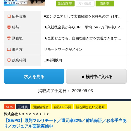
完全週休2日
賞与複数月
面接1回
応募資格
■エンジニアとして実務経験をお持ちの方（1年以上） ■学歴不問 ■既卒・第二新卒OK ☆Tech Labの事業内容、ビジョンに共感できる⽅はぜひご応募ください！ ☆意欲重視の採用です！ 「経歴に自信
給与
★入社後全員が年収UP ┗平均154.7万円年収UP！ ┗最大380万円UPの実績も 月給35万円～100万円＋決算賞与＋各種手当 【 給与イメージ 】 ■経験1年以上…月給35万円～＋決算賞与
勤務地
★全国どこでも、自由な働き方を実現できます！ 全国のプロジェクト先やフルリモート環境での勤務も可能です。 ＼自由度の高い働き方、叶えます／ ・フルリモートで働きたい ・ハイブリットに働きたい ・家庭
働き方
リモートワークがメイン
残業時間
10時間以内
求人を見る
検討中に入れる
掲載終了予定日：
2026.09.03
NEW
正社員
面接情報有
自己PR不要
話を聞きたい応募可
株式会社Ａｓｃｅｎｄｒｉｘ
【SE/PG】原則フルリモート／還元率82%／前給保証／お米手当あ
り／カジュアル面談実施中