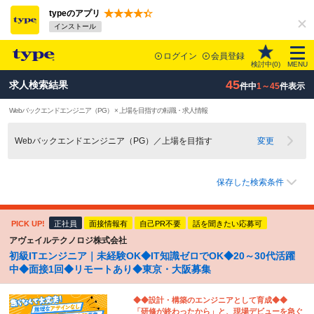
typeのアプリ
インストール
ログイン
会員登録
検討中(
0
)
MENU
45
求人検索結果
件中
1～45
件表示
Webバックエンドエンジニア（PG） × 上場を目指すの転職・求人情報
Webバックエンドエンジニア（PG）／上場を目指す
変更
保存した検索条件
PICK UP!
正社員
面接情報有
自己PR不要
話を聞きたい応募可
アヴェイルテクノロジ株式会社
初級ITエンジニア｜未経験OK◆IT知識ゼロでOK◆20～30代活躍
中◆面接1回◆リモートあり◆東京・大阪募集
◆◆設計・構築のエンジニアとして育成◆◆
「研修が終わったから」と、現場デビューを急ぐ