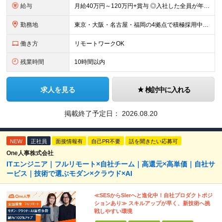
給与
月給40万円～120万円+賞与 ◎入社した全員が年収UPしています！平均161万円UP！ ※経験・能力などを考慮の上、決定します。 ※上記給与には、月30時間（7万6,000円～22万8,000円）
勤務地
東京・大阪・名古屋・福岡の4拠点で積極採用中。 ※転居を伴う転勤はなし。U・Iターン大歓迎！ ※本社または各拠点近郊のプロジェクト先での勤務となります。 ※プロジェクトにより、フルリモート相談可 【
働き方
リモートワークOK
残業時間
10時間以内
求人を見る
検討中に入れる
掲載終了予定日：
2026.08.20
NEW
正社員
面接情報有
自己PR不要
話を聞きたい応募可
One人事株式会社
ITエンジニア｜フルリモート×自社チーム｜高還元×高単価｜自社サ
ービス｜技術で選ぶモダン×クラウド×AI
≪SESからSIerへと進化中！自社プロダクトポジ
ションあり≫ スキルアップが早く、新技術へ挑
戦しやすい環境