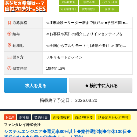
未経験歓迎
学歴不問
ベテランOK
完全週休2日
賞与複数月
面接1回
応募資格
≪IT未経験〜リーダー層まで歓迎≫ ■学歴不問 ■国籍不問 ★テスト／運用保守のみのご経験の方も歓迎です！ ≪歓迎要件≫ ・開発またはインフラいずれかの実務経験 ・AWSなどクラウド技術への興味・学
給与
≪お客様や案件の紹介によりインセンティブを支給！≫ 月給25万円～71.4万円＋賞与年2回(2ヶ月)＋各種手当 ◎経験やスキルを考慮の上、優遇します ◎上記月給は固定残業代月45時間分(月額5万6
勤務地
≪全国からフルリモート可(通勤不要)！≫ 在宅勤務、または首都圏を中心とするお客様先 ★転勤はありません ■本社 東京都品川区南大井6-26-2 大森ベルポートB館8F
働き方
フルリモートがメイン
残業時間
10時間以内
求人を見る
検討中に入れる
掲載終了予定日：
2026.08.20
NEW
正社員
契約社員
面接情報有
自己PR不要
話を聞きたい応募可
ファンタレイ株式会社
システムエンジニア◆還元率80%以上◆案件選択制◆年休130日◆