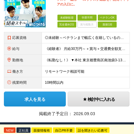
アの入口に。
未経験歓迎
学歴不問
ベテランOK
完全週休2日
賞与複数月
面接1回
応募資格
◎未経験～ベテランまで幅広く在籍しているので大丈夫！◎ ＼こんなアナタにピッタリです♪／ ◆IT業界で手に職を付けて活躍したい方 ◆サポート体制が整っている会社で働きたい方 ◆フラットな社風の会社で
給与
《経験者》 月給30万円～＋賞与＋交通費全額支給 《未経験者》 月給23万円～＋賞与＋交通費全額支給 ※上記月給には固定残業代（20時間分／《経験者》40,600円～《未経験者》31,100円～）
勤務地
《転勤なし！》 ▼本社 東京都豊島区南池袋3-13-8 ホウエイビル9F ▼開発拠点 東京都豊島区南池袋3-13-5 KJ南池袋ビル4階 【東京本社or首都圏の各プロジェクト先】 ▼各プロジェクト
働き方
リモートワーク相談可能
残業時間
10時間以内
求人を見る
検討中に入れる
掲載終了予定日：
2026.09.03
NEW
正社員
面接情報有
自己PR不要
話を聞きたい応募可