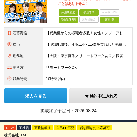
ことはありません！
未経験歓迎
学歴不問
ベテランOK
完全週休2日
賞与複数月
面接1回
応募資格
【異業種からの転職者多数！女性エンジニアも活躍中】 ◆学歴不問 ◆未経験OK ≪こんな方を歓迎しています≫ ◎未経験から成長できる環境で活躍したい方 ◎大学やスクールでIT系のスキルを学んだことのあ
給与
【現場配属後、年収1.4〜1.5倍を実現した先輩も！残業代全額支給】 ◆給与は経験やスキルに応じて決定します ◆年俸制250万円～350万円（1/12を月々支給） ≪年収UPの例≫ ◎飲食業からのキ
勤務地
【大阪・東京募集／リモートワークあり／転居を伴う転勤なし】 東京本社、大阪事務所、または東京23区内・関西（大阪・兵庫）の各クライアント先勤務 ◆入社後、約1年間はクライアント先ではなく 自社内（東
働き方
リモートワークOK
残業時間
10時間以内
求人を見る
検討中に入れる
掲載終了予定日：
2026.08.24
NEW
正社員
面接情報有
自己PR不要
話を聞きたい応募可
株式会社 HAL