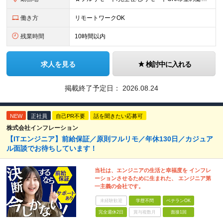
働き方
リモートワークOK
残業時間
10時間以内
求人を見る
検討中に入れる
掲載終了予定日：
2026.08.24
NEW
正社員
自己PR不要
話を聞きたい応募可
株式会社インフレーション
【ITエンジニア】前給保証／原則フルリモ／年休130日／カジュア
ル面談でお待ちしています！
当社は、エンジニアの生活と幸福度を インフレ
ーションさせるために生まれた、 エンジニア第
一主義の会社です。
未経験歓迎
学歴不問
ベテランOK
完全週休2日
賞与複数月
面接1回