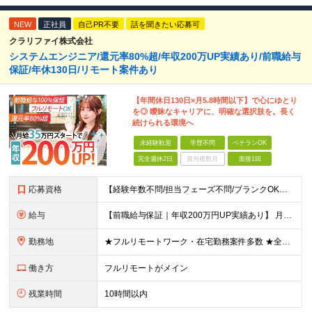
NEW
正社員
自己PR不要
話を聞きたい応募可
クラリファイ株式会社
システムエンジニア/還元率80%超/年収200万UP実績あり/前職給与
保証/年休130日/リモート案件あり
【年間休日130日×月5.8時間以下】で心にゆとり
を◎ 曖昧なキャリアに、明確な選択肢を。長く
続けられる環境へ
未経験歓迎
学歴不問
ベテランOK
完全週休2日
賞与複数月
面接1回
応募資格
【経験年数不問/担当フェーズ不問/ブランクOK】 ◆何らかの開発経験がある方（1年未満でもOK！） ◎業種未経験歓迎！ ◎学歴不問 ◎20代～50代まで幅広く活躍中！ ◎人柄重視の採用です♪ ＼
給与
【前職給与保証｜年収200万円UP実績あり】 月給35万円～103万円 ＜年収アップ事例＞ エンジニア：入社1年目 経験3年 月給46万円（諸手当含めず）※前職から月給16万円アップ エンジニア
勤務地
★フルリモートワーク・在宅勤務案件多数 ★全国各地にプロジェクトあり ★希望を考慮・転居を伴う転勤は無し・在宅ワークOK ★東京・大阪に加えて、2023年1月に札幌・名古屋・福岡OPEN！ 【本社
働き方
フルリモートがメイン
残業時間
10時間以内