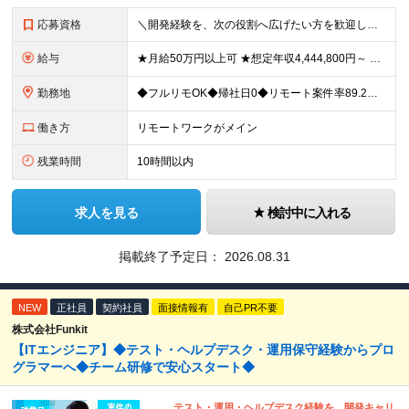
応募資格
＼開発経験を、次の役割へ広げたい方を歓迎します／ ■HTML、CSS、JavaScriptを使用した実務経験を1年以上お持ちの方 ■APIを利用した画面・機能開発の経験、または基礎知識をお持ちの方
給与
★月給50万円以上可 ★想定年収4,444,800円～ ★転職時に50万円～300万円の年収UP事例あり！ ★入社1年で年収が120万円上がった社員もいます！ 月給370,400円〜 ※経験やスキル
勤務地
◆フルリモOK◆帰社日0◆リモート案件率89.2%◆希望を考慮／転居を伴う転勤なし 一都三県のクライアント先＋在宅勤務（案件により異なります） 【本社】東京都千代田区内幸町2-2-3 日比谷国際ビル
働き方
リモートワークがメイン
残業時間
10時間以内
求人を見る
検討中に入れる
掲載終了予定日：
2026.08.31
NEW
正社員
契約社員
面接情報有
自己PR不要
株式会社Funkit
【ITエンジニア】◆テスト・ヘルプデスク・運用保守経験からプロ
グラマーへ◆チーム研修で安心スタート◆
テスト・運用・ヘルプデスク経験を、開発キャリ