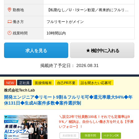
勤務地
【転勤なし／U・Iターン歓迎／将来的にフルリモートOK】 本社（新宿区）、大阪支店、名古屋支店または東京都・神奈川県・千葉県・埼玉県・愛知県・大阪府・福岡県をはじめ、全国のプロジェクト先 ※ご希望を
働き方
フルリモートがメイン
残業時間
10時間以内
求人を見る
検討中に入れる
掲載終了予定日：
2026.08.31
NEW
正社員
面接情報有
自己PR不要
話を聞きたい応募可
株式会社Tech Lab
開発エンジニア◆リモート9割＆フルリモ可◆還元率最大94%◆年
休131日◆生成AI案件多数◆案件選択制
＼設立2年で社員数100名！それでも定着率は9
9％／ 秘訣は、自分らしい働き方を叶える【手厚
いフォロー】！
未経験歓迎
学歴不問
ベテランOK