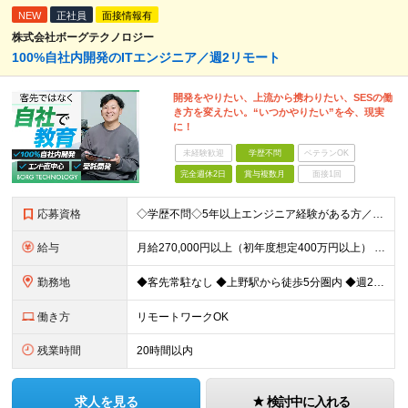
NEW
正社員
面接情報有
株式会社ボーグテクノロジー
100%自社内開発のITエンジニア／週2リモート
開発をやりたい、上流から携わりたい、SESの働
き方を変えたい。“いつかやりたい”を今、現実
に！
未経験歓迎
学歴不問
ベテランOK
完全週休2日
賞与複数月
面接1回
応募資格
◇学歴不問◇5年以上エンジニア経験がある方／人柄重視の採用です 必須条件―MUST― ■5年以上エンジニア経験がある方 ■C#、Java、Node.js、VB.NETを使った実務経験がある方 《
給与
月給270,000円以上（初年度想定400万円以上） ※ご経験やスキル、前職給等を考慮して給与額を決定します。 ※試用期間は3ヶ月間となります。期間中の待遇に変更はありません。 ★社員の昇給率はほ
勤務地
◆客先常駐なし ◆上野駅から徒歩5分圏内 ◆週2回のリモートワーク実施中 ◆転勤なし 上野の各オフィスでの勤務となります。 ￣￣￣￣￣￣￣￣￣￣￣￣￣￣￣￣￣ ＜本社＞ 東京都台東区上野7-2-8
働き方
リモートワークOK
残業時間
20時間以内
求人を見る
検討中に入れる