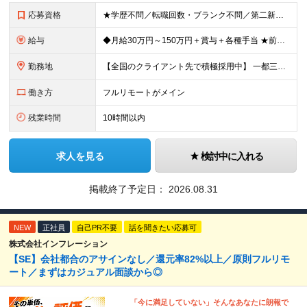
応募資格
★学歴不問／転職回数・ブランク不問／第二新卒も歓迎！ 【応募条件】 エンジニア実務経験がある方 ※領域や担当工程は問いません。 ◎学歴・ブランク・転職回数不問。 ◎選考はWebで完結！即日内定も！
給与
◆月給30万円～150万円＋賞与＋各種手当 ★前職給与保証／スキル・経験により決定します。 ★給与は案件単価に完全連動 ★案件の契約内容や昇給、賞与額はすべて開示いたします。 ※上記給与には、月3
勤務地
【全国のクライアント先で積極採用中】 一都三県／関西／九州／東海を中心に全国の案件をご用意。 ★完全在宅勤務も可！ ★プロジェクトは完全選択制 ★フルリモート案件の選択も可能 【100％希望の案件に
働き方
フルリモートがメイン
残業時間
10時間以内
求人を見る
検討中に入れる
掲載終了予定日：
2026.08.31
NEW
正社員
自己PR不要
話を聞きたい応募可
株式会社インフレーション
【SE】会社都合のアサインなし／還元率82%以上／原則フルリモ
ート／まずはカジュアル面談から◎
「今に満足していない」そんなあなたに朗報で