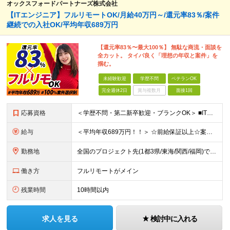
オックスフォードパートナーズ株式会社
【ITエンジニア】フルリモートOK/月給40万円～/還元率83％/案件
継続での入社OK/平均年収689万円
【還元率83％〜最大100％】 無駄な商流・面談を
全カット。 タイパ良く「理想の年収と案件」を
掴む。
未経験歓迎
学歴不問
ベテランOK
完全週休2日
賞与複数月
面接1回
応募資格
＜学歴不問・第二新卒歓迎・ブランクOK＞ ■ITシステム／インフラの開発・運用・保守いずれかの工程に携わった経験がある方 ┗ITエンジニアとして、1年以上活躍されている方を想定しています。 ┗分野、
給与
＜平均年収689万円！！＞ ☆前給保証以上☆案件待機期間も給与保証あり☆ 月給40万円～120万円（固定残業代含む） ※経験や能力を考慮し決定します ※試用期間6ヶ月あり。条件や待遇に差異はありませ
勤務地
全国のプロジェクト先(1都3県/東海/関西/福岡)での勤務となります。 ★全国から参画可能な案件あり！ ★リモートワーク・リモート併用・常駐案件すべてあり！ ★転居を伴う転勤はナシ ┗1人1人の働き
働き方
フルリモートがメイン
残業時間
10時間以内
求人を見る
検討中に入れる