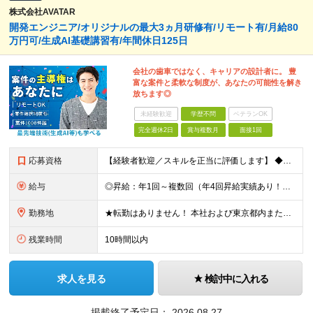
株式会社AVATAR
開発エンジニア/オリジナルの最大3ヵ月研修有/リモート有/月給80
万円可/生成AI基礎講習有/年間休日125日
会社の歯車ではなく、キャリアの設計者に。 豊
富な案件と柔軟な制度が、あなたの可能性を解き
放ちます◎
未経験歓迎
学歴不問
ベテランOK
完全週休2日
賞与複数月
面接1回
応募資格
【経験者歓迎／スキルを正当に評価します】 ◆学歴不問 ◆ITエンジニアとしての実務経験をお持ちの方（年数・分野不問） 「今の環境ではスキルアップの実感がない」 「もっと幅広い技術に挑戦したい」 「
給与
◎昇給：年1回～複数回（年4回昇給実績あり！） ◎1000万円以上も可／20代後半で複数在籍！ 【ITエンジニア業務経験者】 ◆月給30万円～80万円(固定残業代含む)＋各種手当 ※経験者は試用期間
勤務地
★転勤はありません！ 本社および東京都内または 首都圏を中心とするプロジェクト先での勤務となります。 ※勤務地選択可 ※希望は最大限考慮します ※入社後の転居を伴う転勤なし ◆本社オフィス 東京
残業時間
10時間以内
求人を見る
検討中に入れる
掲載終了予定日：
2026.08.27