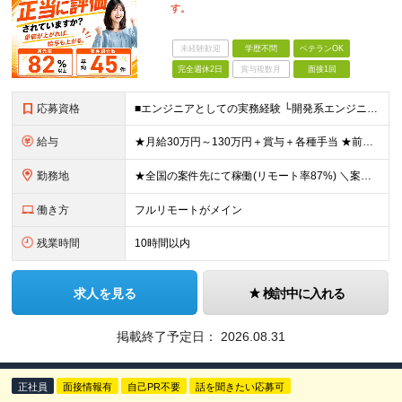
す。
未経験歓迎
学歴不問
ベテランOK
完全週休2日
賞与複数月
面接1回
応募資格
■エンジニアとしての実務経験 └開発系エンジニア／サーバ／NWの設計・構築や運用・保守／テクサポ経験／Web系 等 ◎学歴・ブランク・転職回数不問。20代、30代、40代が幅広く活躍中！ ◎選考はW
給与
★月給30万円～130万円＋賞与＋各種手当 ★前職給与保証 ※給与は案件単価に完全連動 ※案件の契約内容や昇給、賞与額はすべて開示いたします。 ※上記給与には、月30時間の固定残業代（57,143円
勤務地
★全国の案件先にて稼働(リモート率87%) ＼案件は「100%選択制」なので、理想の働き方が可能！／ ＼＼フルリモート・ハイブリッド・フル出社から選択可能です／／ ※事務作業／帰社日はありません
働き方
フルリモートがメイン
残業時間
10時間以内
求人を見る
検討中に入れる
掲載終了予定日：
2026.08.31
正社員
面接情報有
自己PR不要
話を聞きたい応募可