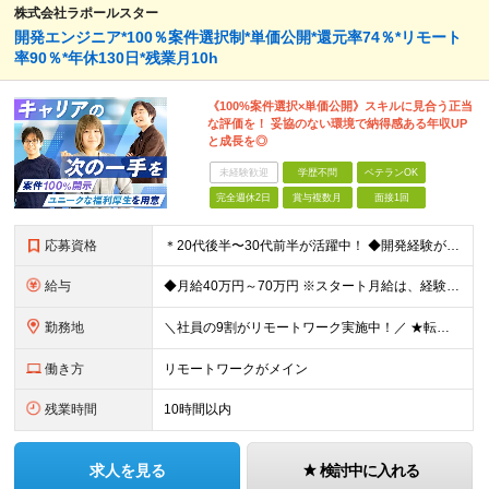
株式会社ラポールスター
開発エンジニア*100％案件選択制*単価公開*還元率74％*リモート
率90％*年休130日*残業月10h
《100%案件選択×単価公開》スキルに見合う正当
な評価を！ 妥協のない環境で納得感ある年収UP
と成長を◎
未経験歓迎
学歴不問
ベテランOK
完全週休2日
賞与複数月
面接1回
応募資格
＊20代後半〜30代前半が活躍中！ ◆開発経験が3年以上ある方（Web・オープン系システム等） ◆学歴不問 ★Java(Spring、Spring Boot)、Python(Django)、 Re
給与
◆月給40万円～70万円 ※スタート月給は、経験・能力・前職の給与等を考慮の上で決定いたします。 ※上記金額には残業の有無に関わらず、 月30時間分の固定残業代（7万6,000円～13万3,000円
勤務地
＼社員の9割がリモートワーク実施中！／ ★転勤ナシ！ ★UIターン歓迎！ 関東、関西、東海、九州・中国エリアの各プロジェクト先から希望を優先して決定。 ※リモート案件も多数あり！ ◆関東エリア
働き方
リモートワークがメイン
残業時間
10時間以内
求人を見る
検討中に入れる