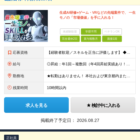
生成AI研修×ゲーム・VRなどの先端案件で、 一生
モノの「市場価値」を手に入れる！
未経験歓迎
学歴不問
ベテランOK
完全週休2日
賞与複数月
面接1回
応募資格
【経験者歓迎／スキルを正当に評価します】 ◆学歴不問 ◆ITエンジニアとしての実務経験をお持ちの方（年数・分野不問） 「今の環境ではスキルアップの実感がない」 「もっと幅広い技術に挑戦したい」 「
給与
◎昇給：年1回～複数回（年4回昇給実績あり！） ◎1000万円以上も可／20代後半で複数在籍！ 【ITエンジニア業務経験者】 ◆月給30万円～80万円(固定残業代含む)＋各種手当 ※経験者は試用期間
勤務地
★転勤はありません！ 本社および東京都内または 首都圏を中心とするプロジェクト先での勤務となります。 ※勤務地選択可 ※希望は最大限考慮します ※入社後の転居を伴う転勤なし ◆本社オフィス 東京都
残業時間
10時間以内
求人を見る
検討中に入れる
掲載終了予定日：
2026.08.27
正社員