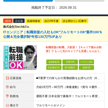
掲載終了予定日：
2026.08.31
NEW
正社員
面接情報有
自己PR不要
話を聞きたい応募可
株式会社Stech&Co.
ITエンジニア｜転職前提の入社もOK*フルリモートOK*案件100％
公開＆完全選択制*年収130万円UPあり
転職前提の転職、大歓迎！【キャリア踏み台制
度】で もっと先のキャリアも見通しちゃおう。
未経験歓迎
学歴不問
ベテランOK
完全週休2日
賞与複数月
面接1回
応募資格
■IT業界での何らかの実務経験をお持ちの方（6ヶ月以上） ■学歴不問 ◎担当フェーズ └開発・保守・運用などのジャンルやフェーズ、言語などは問いません！ ※ブランクがある方、社会人経験10年以上の方
給与
月給29万円～80万円（単価連動）+賞与 ※案件単価率は80% ※試用期間3ヶ月間の待遇に変動はありません ※みなし残業代(月30時間分47,138円～)を含む。超過分は追加支給 ※給料が上がる形で
勤務地
通勤不要 日本全国で募集中！フルリモート希望者も大歓迎！ ※クライアントオフィスへの出勤が必要な場合は、 「東京オフィス」または「首都圏・関西圏」になります ※勤務地の選択はご希望を考慮し、転居を
働き方
フルリモートがメイン