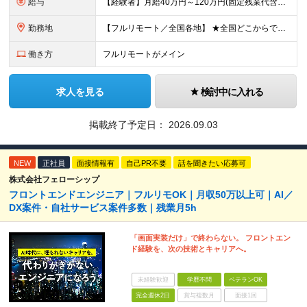
給与
【経験者】月給40万円～120万円(固定残業代含む)+各種手当 ※月給には、みなし残業手当(月30時間／5万8,000円～15万7,000円)を含みます ※上記を超える時間外労働分は追加で支給します
勤務地
【フルリモート／全国各地】 ★全国どこからでも参画可能！フルリモート案件も多数！ ※プロジェクトは100%選択制。あなたの希望を最優先します。 ※フルリモート、ハイブリッド、常駐案件から自由に選択可能
働き方
フルリモートがメイン
求人を見る
検討中に入れる
掲載終了予定日：
2026.09.03
NEW
正社員
面接情報有
自己PR不要
話を聞きたい応募可
株式会社フェローシップ
フロントエンドエンジニア｜フルリモOK｜月収50万以上可｜AI／
DX案件・自社サービス案件多数｜残業月5h
「画面実装だけ」で終わらない。 フロントエン
ド経験を、次の技術とキャリアへ。
未経験歓迎
学歴不問
ベテランOK
完全週休2日
賞与複数月
面接1回