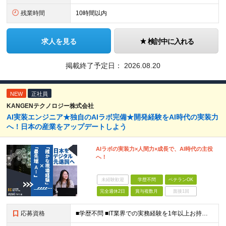
残業時間
10時間以内
求人を見る
検討中に入れる
掲載終了予定日：
2026.08.20
NEW
正社員
KANGENテクノロジー株式会社
AI実装エンジニア★独自のAIラボ完備★開発経験をAI時代の実装力
へ！日本の産業をアップデートしよう
AIラボの実装力×人間力×成長で、AI時代の主役
へ！
未経験歓迎
学歴不問
ベテランOK
完全週休2日
賞与複数月
面接1回
応募資格
■学歴不問 ■IT業界での実務経験を1年以上お持ちの方 ★経験した業務範囲／使用言語などの開発環境／前職での雇用形態は一切不問です！ 【設立4年目で440名に拡大中！】 年齢・経験も多様なメンバーが