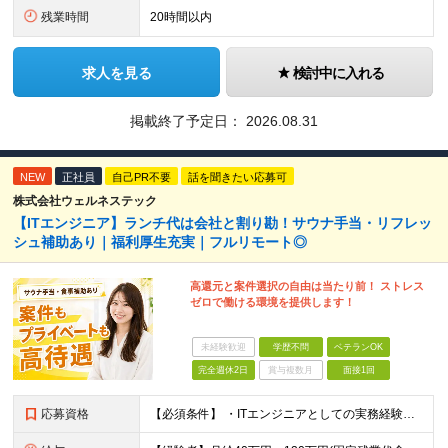
残業時間
20時間以内
求人を見る
検討中に入れる
掲載終了予定日：
2026.08.31
NEW
正社員
自己PR不要
話を聞きたい応募可
株式会社ウェルネステック
【ITエンジニア】ランチ代は会社と割り勘！サウナ手当・リフレッ
シュ補助あり｜福利厚生充実｜フルリモート◎
高還元と案件選択の自由は当たり前！ ストレス
ゼロで働ける環境を提供します！
未経験歓迎
学歴不問
ベテランOK
完全週休2日
賞与複数月
面接1回
応募資格
【必須条件】 ・ITエンジニアとしての実務経験が1年以上ある方 ※開発・インフラ・運用保守など分野・フェーズは不問！ ※学歴不問 【歓迎条件】 ・基本設計、詳細設計などの経験がある方 ・AWS, G