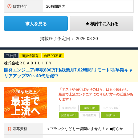
残業時間
20時間以内
求人を見る
検討中に入れる
掲載終了予定日：
2026.08.20
正社員
面接情報有
自己PR不要
株式会社ＲＥＡＢＩＬＩＴＹ
開発エンジニア/年収800万円/残業月7.02時間/リモート可/早期キャ
リアアップ/20～40代活躍中
「テストや保守ばかりの日々」はもう終わり。
最速で上流エンジニアになりたい方への近道があ
ります！
未経験歓迎
学歴不問
ベテランOK
完全週休2日
賞与複数月
面接1回
応募資格
＜ブランクなども一切問いません！＞ ■何らかのシステム開発経験をお持ちの方 （開発・インフラ不問） ■学歴不問 ★女性社員が多く活躍している環境です！ 例として、役員、部門長の中には女性もいます。