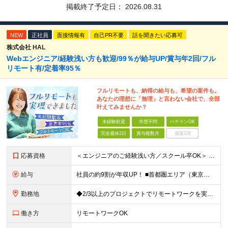
掲載終了予定日：
2026.08.31
NEW
正社員
面接情報有
自己PR不要
話を聞きたい応募可
株式会社 HAL
Webエンジニア/経験浅い方も歓迎/99％が給与UP/賞与年2回/フル
リモート有/定着率95％
フルリモートも、納得の給与も、希望の案件も。
あなたの理想に「無理」と言わない会社で、全部
叶えてみませんか？
未経験歓迎
学歴不問
ベテランOK
完全週休2日
賞与複数月
面接1回
応募資格
＜エンジニアのご経験浅い方／スクール卒OK＞ ◆学歴不問 ◆未経験OK ＜こんな方は大歓迎！＞ ◎今の収入に不満がある方 ◎新しい言語・スキルに挑戦したい方 ◎腰を据えて活躍したい方 ◎頑張りを評価
給与
社員の約9割が年収UP！ ■首都圏エリア（東京、神奈川、千葉、埼玉勤務） 月給25万円～26万円（固定残業代含む） ※固定残業代は、時間外労働の有無に関わらず17時間分を30,000円～31,200
勤務地
◆2/3以上のプロジェクトでリモートワークを実施中！ ≪自社拠点≫ ・東京本社／東京都千代田区丸の内二丁目6番1号 丸の内パークビルディング6階 ・関西支社／⼤阪府⼤阪市中央区安⼟町2-3-13 ⼤
働き方
リモートワークOK