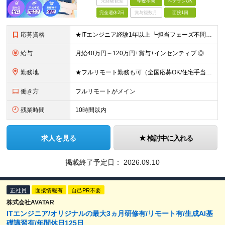
未経験歓迎
学歴不問
ベテランOK
完全週休2日
賞与複数月
面接1回
応募資格
★ITエンジニア経験1年以上 ┗担当フェーズ不問 ┗経験年数不問（1年未満でもOK） ★年齢・学歴不問 ■ブランクありOK ■第二新卒歓迎 ■前職の雇用形態も一切不問 ■20代・30代の若手から
給与
月給40万円～120万円+賞与+インセンティブ ◎入社した全員が年収UPしています！平均170万円UP！ ※経験・能力などを考慮の上、決定します。 ※月30時間（76,000円～）の固定残業代を含みま
勤務地
★フルリモート勤務も可（全国応募OK/住宅手当を支給します） ※案件によって出勤が必要になる場合があります。 ※希望がない限り、転勤はありません ※U・Iターン歓迎 【拠点】 ◆本社／東京都新宿区西
働き方
フルリモートがメイン
残業時間
10時間以内
求人を見る
検討中に入れる
掲載終了予定日：
2026.09.10
正社員
面接情報有
自己PR不要
株式会社AVATAR
ITエンジニア/オリジナルの最大3ヵ月研修有/リモート有/生成AI基
礎講習有/年間休日125日