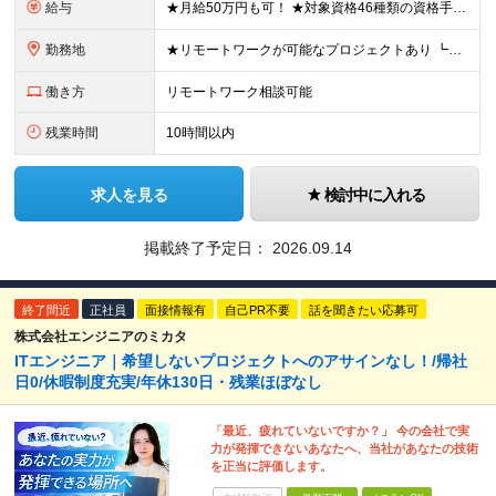
給与
★月給50万円も可！ ★対象資格46種類の資格手当あり 月給27万円～50万円＋各種手当＋インセンティブ ※試用期間3ヶ月あり（期間中の給与・待遇に差異なし） ※上記月給には6.7時間分・1万円以上
勤務地
★リモートワークが可能なプロジェクトあり ┗出社8割リモート2割！ 東京オフィス、または東京・神奈川・埼玉・千葉のプロジェクト先での勤務となります。 ＼オンライン面接実施中！／ ★上京をしたい方など
働き方
リモートワーク相談可能
残業時間
10時間以内
求人を見る
検討中に入れる
掲載終了予定日：
2026.09.14
終了間近
正社員
面接情報有
自己PR不要
話を聞きたい応募可
株式会社エンジニアのミカタ
ITエンジニア｜希望しないプロジェクトへのアサインなし！/帰社
日0/休暇制度充実/年休130日・残業ほぼなし
「最近、疲れていないですか？」 今の会社で実
力が発揮できないあなたへ、当社があなたの技術
を正当に評価します。