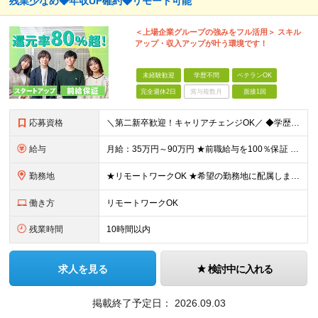
残業少なめ◆年収UP確約◆リモート可能
＜上場企業グループの強みをフル活用＞ スキル
アップ・収入アップが叶う環境です！
未経験歓迎
学歴不問
ベテランOK
完全週休2日
賞与複数月
面接1回
応募資格
＼第二新卒歓迎！キャリアチェンジOK／ ◆学歴不問 ◆何らかの開発経験がある方（年数・フェーズ不問） ★人柄重視の採用 ＼こんな方にピッタリです！／ ◇スタートアップ企業で新しいキャリアを歩みたい方
給与
月給：35万円～90万円 ★前職給与を100％保証 ★経験・能力を考慮の上、決定 ★案件内容の開示・明確な評価制度 ★案件単価が上がったら即昇給反映！ ※上記には固定残業代（6万6500円～21万
勤務地
★リモートワークOK ★希望の勤務地に配属します ★転居を伴う転勤はありません お客様先での勤務となります。 【本社】東京都新宿区西新宿1-20-3 【大阪】大阪府大阪市中央区安土町2-3-13
働き方
リモートワークOK
残業時間
10時間以内
求人を見る
検討中に入れる
掲載終了予定日：
2026.09.03