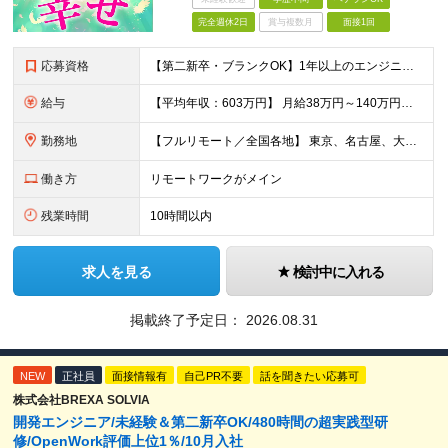
完全週休2日
賞与複数月
面接1回
応募資格
【第二新卒・ブランクOK】1年以上のエンジニア経験がある方(開発・インフラ・工程・言語一切不問） 文理・学歴不問 【歓迎条件】 ◆AI・クラウド案件に参画したい方 ◆下流工程から上流工程へステップア
給与
【平均年収：603万円】 月給38万円～140万円＋諸手当（経験者） 【平均年収603万円】 ※案件の契約内容や昇給額などはすべて開示します。 ※経験や能力を考慮し決定します。 ※月給には固定残業
勤務地
【フルリモート／全国各地】 東京、名古屋、大阪、福岡を中心とした全国のプロジェクトにアサイン。 ※プロジェクトは完全選択制です。 ※フルリモート、ハイブリッド型、常駐案件から自由に選択可能です。 ※転
働き方
リモートワークがメイン
残業時間
10時間以内
求人を見る
検討中に入れる
掲載終了予定日：
2026.08.31
NEW
正社員
面接情報有
自己PR不要
話を聞きたい応募可
株式会社BREXA SOLVIA
開発エンジニア/未経験＆第二新卒OK/480時間の超実践型研
修/OpenWork評価上位1％/10月入社