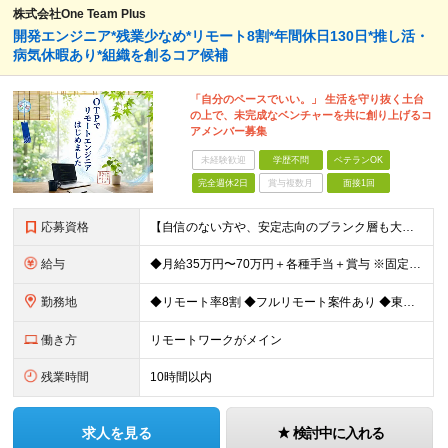
株式会社One Team Plus
開発エンジニア*残業少なめ*リモート8割*年間休日130日*推し活・
病気休暇あり*組織を創るコア候補
「自分のペースでいい。」 生活を守り抜く土台
の上で、未完成なベンチャーを共に創り上げるコ
アメンバー募集
未経験歓迎
学歴不問
ベテランOK
完全週休2日
賞与複数月
面接1回
応募資格
【自信のない方や、安定志向のブランク層も大歓迎！】 ◆何らかのIT業界経験 システム開発、運用・保守の経験をお持ちの方（言語不問） ※経験年数が1〜2年程度と浅い方やブランクのある方も歓迎！ ◆学歴
給与
◆月給35万円〜70万円＋各種手当＋賞与 ※固定残業代30時間分（30時間／月50,000円 ～ 100,000円）を含む。 超過分は別途全額支給します。 ※試用期間3ヵ月あり（期間中の給与の差異は
勤務地
◆リモート率8割 ◆フルリモート案件あり ◆東京都、神奈川県、千葉県、埼玉県の各プロジェクト先 ＊ご自宅からのアクセス・通勤時間を最大限に考慮してアサインします。 ＊現在エンジニアの8割がフルリモー
働き方
リモートワークがメイン
残業時間
10時間以内
求人を見る
検討中に入れる