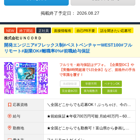
掲載終了予定日：
2026.08.27
NEW
終了間近
正社員
面接情報有
自己PR不要
話を聞きたい応募可
株式会社ＵＮＣＯＲＤ
開発エンジニア#フレックス制#ベストベンチャーWEST100#フル
リモート#副業OK#離職率0%#前職給与保証
フルリモ・給与保証はデフォ。 【企業型DC】や
【実働8時間超過で1日全休】など、規格外の手当
で常識を覆す！
未経験歓迎
学歴不問
ベテランOK
完全週休2日
賞与複数月
面接1回
応募資格
＼全国どこからでも応募OK！ぶっちゃけ、今のスキルでどのくらいもらえる？といった相談にも乗ります！／ ◎学歴不問 ◎何らかの開発経験をお持ちの方 ≪こんな方も歓迎します≫ ・新しい技術に挑戦したい方
給与
★前給保証★年収700万円可能 月給40万円～60万円＋各種手当＋残業代全額支給 ＼代表が単価も還元も徹底交渉！／ 代表が直接取引先と交渉し、単価を強気に提示。 そこで得た利益は、しっかりメンバー
勤務地
★全国どこからでも勤務可！富山県から参画している社員もおります！ ★フルリモートOK ★お住まいを考慮した案件にアサインします ★転勤なし＆U/Iターン歓迎 【本社】愛知県名古屋市中村区名駅4丁目8