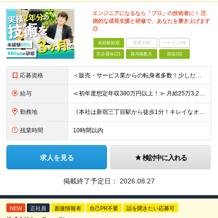
エンジニアになるなら「プロ」の技術者に！ 圧
倒的な成長支援と研修で、あなたを磨き上げます
◎
未経験歓迎
学歴不問
ベテランOK
完全週休2日
賞与複数月
面接1回
応募資格
＜販売・サービス業からの転身者多数！少しだけ興味がある！話だけ聞いてみたい！…そんな方でも歓迎♪まずはお会いするところから始めましょう◎＞ ◆年齢30歳まで（若年層の長期キャリア形成のため） ◆大卒以
給与
≪初年度想定年収380万円以上！≫ 月給25万3,220円～＋賞与年2回 ※上記金額には月20時間分(3万4,220円～)の見込み残業代を含み、超過した分は別途全額支給します。 ※経験やスキルを考慮
勤務地
《本社は新宿三丁目駅から徒歩1分！キレイなオフィスです！》 【本社】 東京都新宿区新宿4-3-25 TOKYU REIT新宿ビル8F 【ラーニングセンター】 東京都渋谷区千駄ヶ谷5-32-10 南新
残業時間
10時間以内
求人を見る
検討中に入れる
掲載終了予定日：
2026.08.27
NEW
正社員
面接情報有
自己PR不要
話を聞きたい応募可