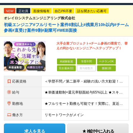
NEW
正社員
面接情報有
自己PR不要
話を聞きたい応募可
オレイロシステムエンジニアリング株式会社
初級エンジニア#フルリモート案件8割以上#残業月10h以内#チーム
参画#直受け案件9割#副業可#WEB面接
大手企業プロジェクト×チーム参画の環境で、 替
えの利かないエンジニアへステップアップ！
未経験歓迎
学歴不問
ベテランOK
完全週休2日
賞与複数月
面接1回
応募資格
＜学歴不問／第二新卒・経験の浅い方大歓迎！＞ ◆IT業界での何らかの実務経験をお持ちの方 ※運用保守やテスト経験のみで、開発経験がない方も歓迎します！ ※実務未経験の方もまずはご相談ください！ ≪
給与
★単価連動制×還元率額面給与65%以上 ★スキルUPによってしっかり給与UP！ 月給27万円～60万円＋賞与 ※前職の給与・経験・スキルを最大限考慮し決定します。 ※上記金額には固定残業代（30時
勤務地
★フルリモート勤務も可能です！実際に、直近で石川県からフルリモートで参画している社員もいます。 （テレワーク案件へのアサインが難しい場合は、通勤圏内でのプロジェクト調整となります） ★転勤はありません
働き方
リモートワークがメイン
求人を見る
検討中に入れる