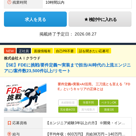
残業時間
10時間以内
求人を見る
検討中に入れる
掲載終了予定日：
2026.08.27
NEW
正社員
面接情報有
自己PR不要
話を聞きたい応募可
株式会社ＡＩクラウド
【SE】FDEに挑戦/要件定義〜実装まで担当/AI時代の上流エンジニ
アに/案件数23,500件以上/リモート
要件定義×実装×AI活用。 三刀流とも言える「FD
E」というキャリアの正体とは
未経験歓迎
学歴不問
ベテランOK
完全週休2日
賞与複数月
面接1回
応募資格
【エンジニア経験3年以上の方】 ※開発・インフラ・工程・言語一切不問 ※文理・学歴不問 【歓迎条件】 ◆Python実務経験がある方 ◆LLM・生成AIを使った開発経験がある方 ◆要件定義・顧客折衝
給与
【平均年収：603万円】 月給38万円～140万円＋諸手当（経験者） 【平均年収603万円】 ※案件の契約内容や昇給額などはすべて開示します。 ※経験や能力を考慮し決定します。 ※月給には固定残業