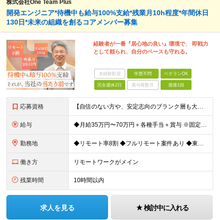
株式会社One Team Plus
開発エンジニア*待機中も給与100%支給*残業月10h程度*年間休日
130日*未来の組織を創るコアメンバー募集
経験者が一番『居心地の良い』環境で、 即戦力
として頼られ、自分のペースも守れる。
未経験歓迎
学歴不問
ベテランOK
完全週休2日
賞与複数月
面接1回
応募資格
【自信のない方や、安定志向のブランク層も大歓迎！】 ◆何らかのIT業界経験 システム開発、運用・保守の経験をお持ちの方（言語不問） ※経験年数が1〜2年程度と浅い方やブランクのある方も歓迎！ ◆学歴
給与
◆月給35万円〜70万円＋各種手当＋賞与 ※固定残業代30時間分（30時間／月50,000円 ～ 100,000円）を含む。 超過分は別途全額支給します。 ※試用期間3ヵ月あり（期間中の給与の差異は
勤務地
◆リモート率8割 ◆フルリモート案件あり ◆東京都、神奈川県、千葉県、埼玉県の各プロジェクト先 ＊ご自宅からのアクセス・通勤時間を最大限に考慮してアサインします。 ＊現在エンジニアの8割がフルリモー
働き方
リモートワークがメイン
残業時間
10時間以内
求人を見る
検討中に入れる