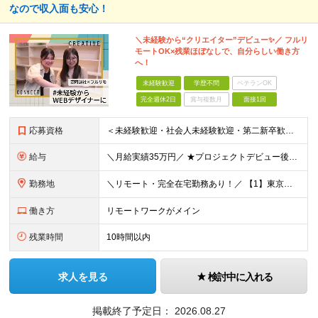
なので収入面も安心！
＼未経験から“クリエイター”デビュー✨／ フルリ
モートOK×残業ほぼなしで、自分らしい働き方
へ！
未経験歓迎
学歴不問
ベテランOK
完全週休2日
賞与複数月
面接1回
応募資格
＜未経験歓迎・社会人未経験歓迎・第二新卒歓迎・ブランクOK・学歴不問＞ ★これまでの経験は一切不問！ ★人柄重視の採用を行っています！ ★95％が未経験スタート！ 知識や経験がなくても、入社後に学べる
給与
＼月給実績35万円／ ★プロジェクトデビュー後は月給UP！ ★還元率最大80％で収入アップを叶えられる！ ＊＊＊ ■月給25～50万円＋賞与＋インセンティブ ※経験・年齢・能力に応じて決定します。
勤務地
＼リモート・完全在宅勤務あり！／ 【1】東京本社もしくは東京23区を中心とした神奈川・埼玉・千葉エリアの各プロジェクト先 【2】大阪を中心とした京都・兵庫・滋賀・奈良・和歌山エリアの各プロジェクト先
働き方
リモートワークがメイン
残業時間
10時間以内
求人を見る
検討中に入れる
掲載終了予定日：
2026.08.27