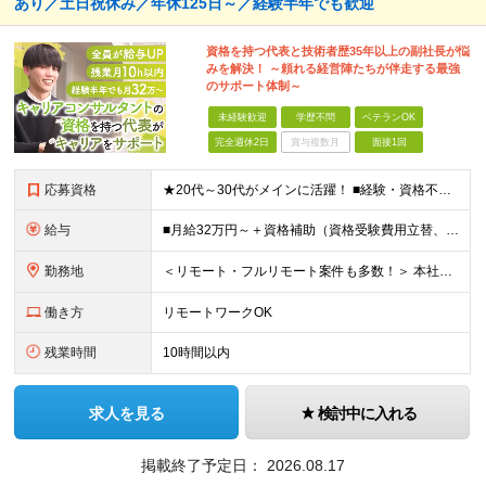
あり／土日祝休み／年休125日～／経験半年でも歓迎
資格を持つ代表と技術者歴35年以上の副社長が悩
みを解決！ ～頼れる経営陣たちが伴走する最強
のサポート体制～
未経験歓迎
学歴不問
ベテランOK
完全週休2日
賞与複数月
面接1回
応募資格
★20代～30代がメインに活躍！ ■経験・資格不問 ■学歴不問 ━━━━…‥ 当社では何よりもコミュニケーション力を 重視した採用を行っています！
給与
■月給32万円～＋資格補助（資格受験費用立替、書籍代立替）＋リファラル手当（経験者10万円/未経験者6万円） ※給与は経験・スキルに応じて決定します ※上記給与額には固定残業代（20時間分/39,68
勤務地
＜リモート・フルリモート案件も多数！＞ 本社または都内のクライアント先での勤務となります。 ■本社/東京都千代田区神田司町2-10-4 NOVEL WORK Kanda 3階 (変更の範囲)上記を除
働き方
リモートワークOK
残業時間
10時間以内
求人を見る
検討中に入れる
掲載終了予定日：
2026.08.17