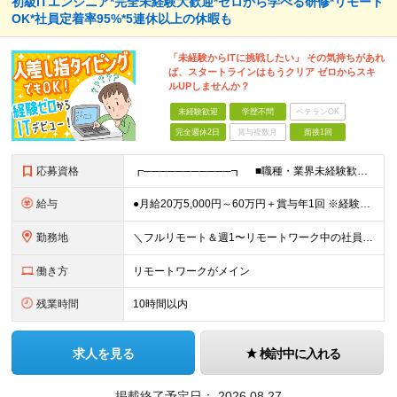
初級ITエンジニア*完全未経験大歓迎*ゼロから学べる研修*リモート
OK*社員定着率95%*5連休以上の休暇も
「未経験からITに挑戦したい」 その気持ちがあれ
ば、スタートラインはもうクリア ゼロからスキ
ルUPしませんか？
未経験歓迎
学歴不問
ベテランOK
完全週休2日
賞与複数月
面接1回
応募資格
┏───────────┓ ■職種・業界未経験歓迎 ┗───────────┛ ◆学歴不問 ◆第二新卒・既卒・ブランクOK ＼こんな方も大歓迎！／ ～～～～～～～～～ ＊社会人デビューしたい ＊
給与
●月給20万5,000円～60万円＋賞与年1回 ※経験・年齢・能力などを考慮の上、決定 ※固定残業代（月5時間・8,000円～43,479円）を含みます ※超過分は、別途全額支給します ＜資格手当
勤務地
＼フルリモート＆週1〜リモートワーク中の社員が全体の70％／ ★引っ越しを伴う転勤なし ★駅チカ勤務のプロジェクト多数 ＼あなたの思い描く環境で勤務が可能／ 本社・東京・神奈川・千葉・埼玉の各プロジ
働き方
リモートワークがメイン
残業時間
10時間以内
求人を見る
検討中に入れる
掲載終了予定日：
2026.08.27