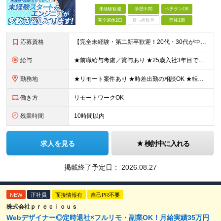
未経験歓迎
学歴不問
ベテランOK
完全週休2日
賞与複数月
面接1回
応募資格
【完全未経験・第二新卒歓迎！20代・30代が中心に活躍中♪】 ●学歴不問 ●IT業界やエンジニアに興味がある方 ★PCスキルに自信がなくても大丈夫！ 接客や販売、営業など、異業種からの転職者が90％
給与
★前職給与考慮／賞与あり ★25歳入社3年目で年収400万円以上の実績も！ ★学習費補助（月3,000円）／資格手当(3千円～36万円)あり ●経験者（中流工程以上の経験3年以上）： 月給40万～6
勤務地
★リモート案件あり ★時差出勤の相談OK ★転勤なし 本社またはプロジェクト先での勤務となります。 ※勤務地は希望を考慮します ※入社後1～2週間は、本社にて研修を行います ┗タイミングによって、同
働き方
リモートワークOK
残業時間
10時間以内
求人を見る
検討中に入れる
掲載終了予定日：
2026.08.27
NEW
正社員
面接情報有
自己PR不要
株式会社ｐｒｅｃｉｏｕｓ
Webデザイナー◎定時退社×フルリモ・副業OK！月給実績35万円