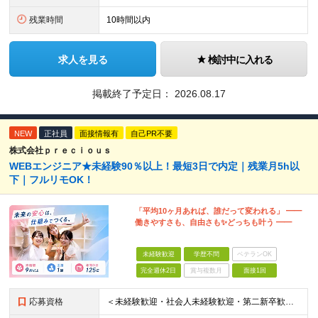
残業時間
10時間以内
求人を見る
検討中に入れる
掲載終了予定日：
2026.08.17
NEW
正社員
面接情報有
自己PR不要
株式会社ｐｒｅｃｉｏｕｓ
WEBエンジニア★未経験90％以上！最短3日で内定｜残業月5h以
下｜フルリモOK！
「平均10ヶ月あれば、誰だって変われる」 ━━
働きやすさも、自由さも✨どっちも叶う ━━
未経験歓迎
学歴不問
ベテランOK
完全週休2日
賞与複数月
面接1回
応募資格
＜未経験歓迎・社会人未経験歓迎・第二新卒歓迎・ブランクOK・学歴不問＞ ★これまでの経験は一切不問！ ★人柄重視の採用を行っています！ ★95％が未経験スタート！ 知識や経験がなくても、入社後に学べる