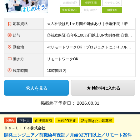
未経験歓迎
学歴不問
ベテランOK
完全週休2日
賞与複数月
面接1回
応募資格
≪入社後は約1ヶ月間の研修あり｜学歴不問！若手社員が活躍中≫ ■学歴不問 ■開発経験1年以上 ＼こんな方にピッタリです！／ ■私生活も大切にしながら長く働きたい方 ■自分のスキルを正当に給与で評価し
給与
◎前給保証 ◎年収100万円以上UP実例多数 ◎賞与年2回 -------- ■PG：月給29万5000円以上 ■SE：月給36万円以上 ※スキル・経験などを考慮し、決定します ※試用期間3ヵ月あり、
勤務地
≪リモートワークOK！プロジェクトによりフルリモートも≫ ■本社または東京・神奈川・千葉・埼玉の各プロジェクト先での勤務となります 【本社】東京都豊島区南池袋2-30-12 BITビル7階 ┗東京メ
働き方
リモートワークOK
残業時間
10時間以内
求人を見る
検討中に入れる
掲載終了予定日：
2026.08.31
NEW
正社員
面接情報有
自己PR不要
話を聞きたい応募可
Ｄｅ－Ｌｉｆｅ株式会社
開発エンジニア／前職給与保証／月給32万円以上／リモート案件