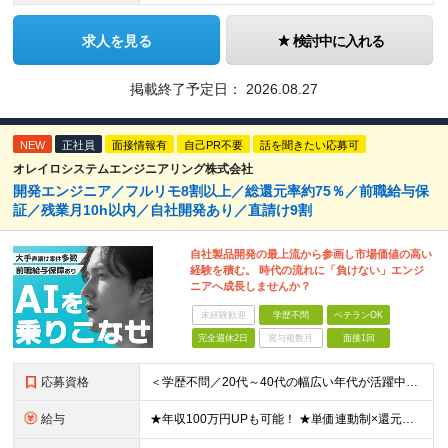
求人を見る
検討中に入れる
掲載終了予定日：
2026.08.27
NEW
正社員
面接情報有
自己PR不要
話を聞きたい応募可
オレイロシステムエンジニアリング株式会社
開発エンジニア／フルリモ8割以上／総還元率約75％／前職給与保
証／残業月10h以内／自社開発あり／直請け9割
自社製品開発の最上流から参画し市場価値の高い
経験を積む。 時代の流れに「負けない」エンジ
ニアへ成長しませんか？
未経験歓迎
学歴不問
ベテランOK
完全週休2日
賞与複数月
面接1回
応募資格
＜学歴不問／20代～40代の幅広い年代が活躍中！＞ ◆何かしらの開発経験をお持ちの方 ◆学歴不問 ≪こんな方にピッタリ≫ □ 大手直請けの環境で、要件定義や設計などの上流へシフトしたい □ 案件情
給与
★年収100万円UPも可能！ ★単価連動制×還元率額面給与60%以上 ★前職給与保証（入社時の初動給与として考慮します） 月給30万円～60万円＋賞与 ※前職の給与・経験・スキルを最大限考慮し決定