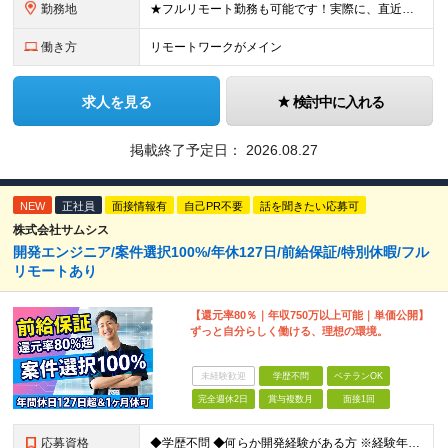
勤務地
★フルリモート勤務も可能です！実際に、直近で石川県からフルリモートで参画している社員もいます。 （テレワーク案件へのアサインが難しい場合は、通勤圏内でのプロジェクト調整となります） ★転勤はありません
働き方
リモートワークがメイン
求人を見る
検討中に入れる
掲載終了予定日：
2026.08.27
NEW
正社員
面接情報有
自己PR不要
話を聞きたい応募可
株式会社サムシス
開発エンジニア/案件選択100%/年休127⽇/前給保証/特別休暇/フル
リモートあり
【還元率80％｜年収750万以上可能｜単価公開】
ずっと⾃分らしく働ける、理想の環境。
未経験歓迎
学歴不問
ベテランOK
完全週休2日
賞与複数月
面接1回
応募資格
◆学歴不問 ◆何らか開発経験がある⽅ ※経験年数・フェーズ・⾔語不問 ※ブランクOK！ ＼こんな⽅にピッタリです︕／ ・今の会社で「ポストが詰まっている」と感じる⽅ ・「⾃分の報酬単価」を明確にした