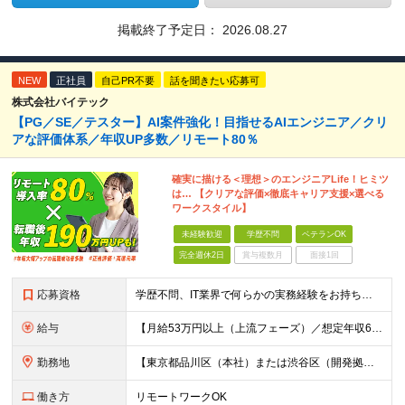
掲載終了予定日：
2026.08.27
NEW
正社員
自己PR不要
話を聞きたい応募可
株式会社バイテック
【PG／SE／テスター】AI案件強化！目指せるAIエンジニア／クリ
アな評価体系／年収UP多数／リモート80％
確実に描ける＜理想＞のエンジニアLife！ヒミツ
は… 【クリアな評価×徹底キャリア支援×選べる
ワークスタイル】
未経験歓迎
学歴不問
ベテランOK
完全週休2日
賞与複数月
面接1回
応募資格
学歴不問、IT業界で何らかの実務経験をお持ちの方（1年以上） ※ブランクのある方歓迎 ※担当業務/フェーズ/使用言語などは限定せず ※経験年数も限定せず。経験の浅い方からベテランまで歓迎
給与
【月給53万円以上（上流フェーズ）／想定年収636万円以上】 ★詳しくは下記をご参照ください！ ■育成枠採用（職種未経験～経験1年未満／メンター制度適用社員） 月給25万円以上 ※社会人経験、技術
勤務地
【東京都品川区（本社）または渋谷区（開発拠点）各プロジェクト先の勤務地】 ◎リモート案件も多数のため在宅勤務も可能です！ 常駐・ハイブリッド型・フルリモートなど柔軟に対応しています。 ※転勤はございま
働き方
リモートワークOK