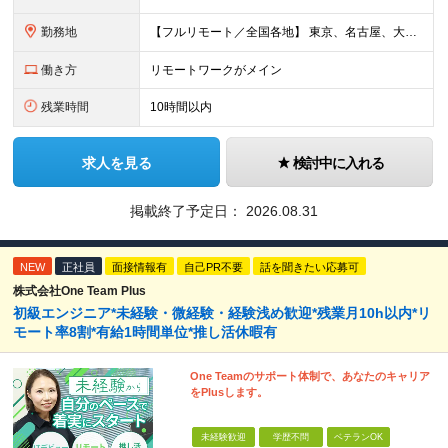
勤務地
【フルリモート／全国各地】 東京、名古屋、大阪、福岡を中心とした全国のプロジェクトにアサイン。 ※プロジェクトは完全選択制です。 ※フルリモート、ハイブリッド型、常駐案件から自由に選択可能です。 ※転
働き方
リモートワークがメイン
残業時間
10時間以内
求人を見る
検討中に入れる
掲載終了予定日：
2026.08.31
NEW
正社員
面接情報有
自己PR不要
話を聞きたい応募可
株式会社One Team Plus
初級エンジニア*未経験・微経験・経験浅め歓迎*残業月10h以内*リ
モート率8割*有給1時間単位*推し活休暇有
One Teamのサポート体制で、あなたのキャリア
をPlusします。
未経験歓迎
学歴不問
ベテランOK