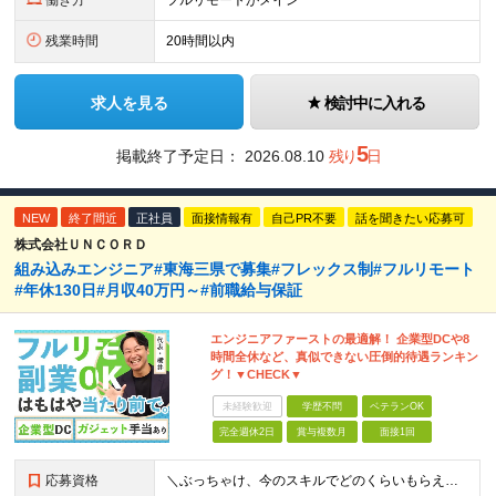
働き方
フルリモートがメイン
残業時間
20時間以内
求人を見る
検討中に入れる
5
掲載終了予定日：
2026.08.10
残り
日
NEW
終了間近
正社員
面接情報有
自己PR不要
話を聞きたい応募可
株式会社ＵＮＣＯＲＤ
組み込みエンジニア#東海三県で募集#フレックス制#フルリモート
#年休130日#月収40万円～#前職給与保証
エンジニアファーストの最適解！ 企業型DCや8
時間全休など、真似できない圧倒的待遇ランキン
グ！▼CHECK▼
未経験歓迎
学歴不問
ベテランOK
完全週休2日
賞与複数月
面接1回
応募資格
＼ぶっちゃけ、今のスキルでどのくらいもらえる？といった相談にも乗ります！／ ◎学歴不問 ◎C言語の読み書きができる方 ≪こんな方も歓迎します≫ ・新しい技術に挑戦したい方 ・将来のキャリアや給与につ