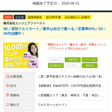
掲載終了予定日：
2026.08.31
NEW
正社員
面接情報有
自己PR不要
話を聞きたい応募可
株式会社エンジニアファースト
SE／原則フルリモート／案件は自分で選べる／定着率93%／20～
30代活躍中！
理想のキャリア・働き方・給与・待遇を エンジ
ニアファーストで叶えませんか？
未経験歓迎
学歴不問
ベテランOK
完全週休2日
賞与複数月
面接1回
応募資格
＜第二新卒歓迎◎テスター経験のみでもOK！転職回数不問＞ ■学歴不問 ■ブランクOK ■エンジニアとしての実務経験が1年以上ある方 └開発、インフラ、工程、言語は一切不問！ ※未経験も若干名募集して
給与
【経験者】月給40万円～120万円(固定残業代含む)+各種手当 ★前職給与の総収入額を100％保証｜還元率84％〜100％ ★20代の平均年収570万円 ※月給には、みなし残業手当(月30時間／5万
勤務地
☆首都圏エリア（東京・神奈川・千葉・埼玉）・名古屋・大阪・福岡を中心とした全国各地のプロジェクト先に参画いただきます。 ※希望をヒアリングした上で決定します ☆全国各地からフルリモートOK 【本社】
働き方
フルリモートがメイン