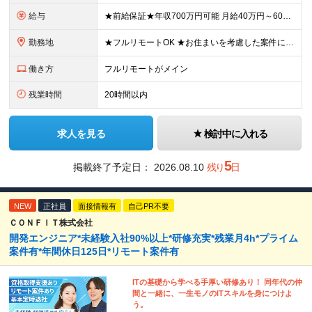
給与
★前給保証★年収700万円可能 月給40万円～60万円＋各種手当＋残業代全額支給 ＼代表が単価も還元も徹底交渉！／ 代表が直接取引先と交渉し、単価を強気に提示。 そこで得た利益は、しっかりメンバー
勤務地
★フルリモートOK ★お住まいを考慮した案件にアサインします ★転勤なし＆U/Iターン歓迎 【本社】愛知県名古屋市中村区名駅4丁目8-26 エニシオ名駅16F ┗関東・関西・愛知・九州のプロジェクト
働き方
フルリモートがメイン
残業時間
20時間以内
求人を見る
検討中に入れる
5
掲載終了予定日：
2026.08.10
残り
日
NEW
正社員
面接情報有
自己PR不要
ＣＯＮＦＩＴ株式会社
開発エンジニア*未経験入社90%以上*研修充実*残業月4h*プライム
案件有*年間休日125日*リモート案件有
ITの基礎から学べる手厚い研修あり！ 同年代の仲
間と一緒に、一生モノのITスキルを身につけよ
う。