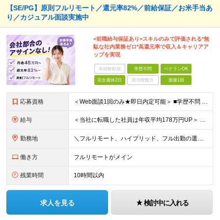
【SE/PG】原則フルリモート／還元率82%／前給保証／お米手当あ
り／カジュアル面談実施中
<前職給与保証あり>スキルのみで評価される*無
駄な社内業務ゼロ*高還元率で収入＆キャリアア
ップを実現
未経験歓迎
学歴不問
ベテランOK
完全週休2日
賞与複数月
面接1回
応募資格
＜Web面談1回のみ★即日内定可能＞ ■学歴不問 ■エンジニアとしての実務経験1年以上 （開発・インフラ・技術・工程など不問）
給与
＜当社に転職した社員は年収平均178万円UP＞ 月給45万円～120万円＋賞与＋各手当 ※経験・能力などを考慮の上、決定します ※案件の契約内容（月単金など）や昇給、賞与額はすべてシステム上で開示し
勤務地
＼フルリモート、ハイブリッド、フル出勤の選択可＆帰社日なし／ 【下記エリアを中心とするクライアント先または自宅にて勤務】 ■首都圏：東京・埼玉・千葉・神奈川 ■関西：大阪・兵庫・京都・滋賀・奈良・和
働き方
フルリモートがメイン
残業時間
10時間以内
求人を見る
検討中に入れる