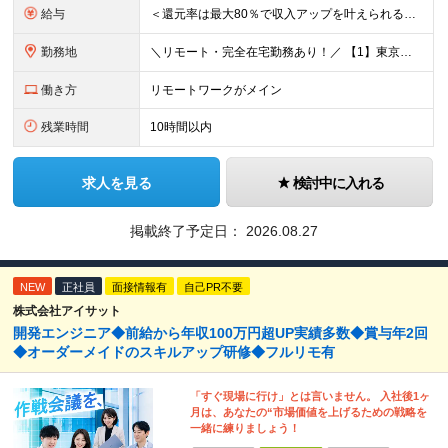
給与
＜還元率は最大80％で収入アップを叶えられる！＞ 【月給26.5万円～50万円＋各種インセンティブ】 ★プロジェクトデビュー後は月給UP！ ＊＊＊ ■月給26.5万円～50万円＋賞与＋インセンティ
勤務地
＼リモート・完全在宅勤務あり！／ 【1】東京本社もしくは東京23区を中心とした神奈川・埼玉・千葉エリアの各プロジェクト先 【2】大阪を中心とした京都・兵庫・滋賀・奈良・和歌山エリアの各プロジェクト先
働き方
リモートワークがメイン
残業時間
10時間以内
求人を見る
検討中に入れる
掲載終了予定日：
2026.08.27
NEW
正社員
面接情報有
自己PR不要
株式会社アイサット
開発エンジニア◆前給から年収100万円超UP実績多数◆賞与年2回
◆オーダーメイドのスキルアップ研修◆フルリモ有
「すぐ現場に行け」とは言いません。 入社後1ヶ
月は、あなたの“市場価値を上げるための戦略を
一緒に練りましょう！