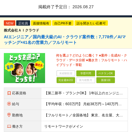
掲載終了予定日：
2026.08.27
NEW
正社員
面接情報有
自己PR不要
話を聞きたい応募可
株式会社ＡＩクラウド
AIエンジニア／国内最大級のAI・クラウド案件数：7,778件／AIマ
ッチング×41名の営業力／フルリモート
何を選ぶ？どのように働く？ ■案件：生成AI・ク
ラウド・データ分析 ■働き方：フルリモート・ハ
イブリッド・常駐
未経験歓迎
学歴不問
ベテランOK
完全週休2日
賞与複数月
面接1回
応募資格
【第二新卒・ブランクOK】 1年以上のエンジニア経験がある方(開発・インフラ・工程・言語一切不問） 文理・学歴不問 【三上さんの事例】 転職前 AWS案件を希望していましたが、資格や評価軸が不明確で
給与
【平均年収：603万円】 月給38万円～140万円＋諸手当（経験者） 【平均年収603万円】 ※案件の契約内容や昇給額などはすべて開示します。 ※経験や能力を考慮し決定します。 ※月給には固定残業
勤務地
【フルリモート／全国各地】 東京、名古屋、大阪、福岡を中心とした全国のプロジェクトにアサイン。 ※プロジェクトは完全選択制です。 ※フルリモート、ハイブリッド型、常駐案件から自由に選択可能です。 ※転
働き方
リモートワークがメイン