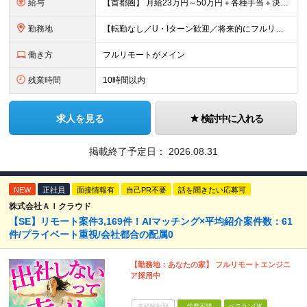
給与
【首都圏】 月給23万円～50万円＋各種手当＋決算賞与 【大阪】 月給22万円～50万円＋各種手当＋決算賞与 【愛知】 月給21.5万円～50万円＋各種手当＋決算賞与 【福岡・宮城】 月給20万
勤務地
【転勤なし／U・Iターン歓迎／将来的にフルリモートOK】 本社（新宿区）、大阪支店、名古屋支店または東京都・神奈川県・千葉県・埼玉県・愛知県・大阪府・福岡県をはじめ、全国のプロジェクト先 ※ご希望を
働き方
フルリモートがメイン
残業時間
10時間以内
求人を見る
検討中に入れる
掲載終了予定日：
2026.08.31
NEW
正社員
面接情報有
自己PR不要
話を聞きたい応募可
株式会社ＡＩクラウド
【SE】リモート案件3,169件！AIマッチング×平均紹介案件数：61
件/プライベート重視/会社都合の配属0
【勤務地：あなたの家】 フルリモートエンジニ
ア採用中
未経験歓迎
学歴不問
ベテランOK