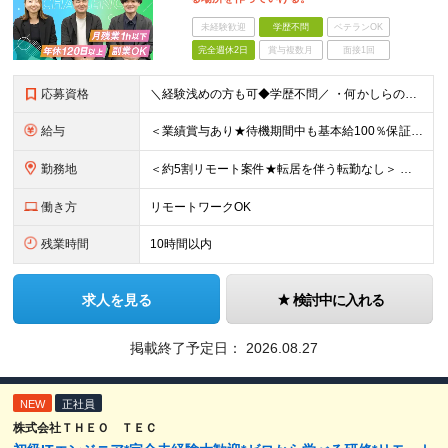
未経験歓迎
学歴不問
ベテランOK
完全週休2日
賞与複数月
面接1回
応募資格
＼経験浅めの方も可◆学歴不問／ ・何かしらの開発実務経験をお持ちの方（言語・開発環境不問） ～このような方にオススメです～ ・「自分一人でも稼げるような市場価値を身に付けたい方」 ・「組織の立ち上げ
給与
＜業績賞与あり★待機期間中も基本給100％保証＞ 月給30万円～50万円＋賞与（業績による） ※固定残業代（月20時間・37800円～）を含みます。超過分は別途支給します ※試用期間6ヵ月あり。期間
勤務地
＜約5割リモート案件★転居を伴う転勤なし＞ 東京・埼玉・千葉・神奈川のプロジェクト先での勤務となります。 ■本社 東京都港区赤坂2-13-5赤坂會舘ビルB1 (変更の範囲)上記を除く当社関連勤務地
働き方
リモートワークOK
残業時間
10時間以内
求人を見る
検討中に入れる
掲載終了予定日：
2026.08.27
NEW
正社員
株式会社ＴＨＥＯ ＴＥＣ