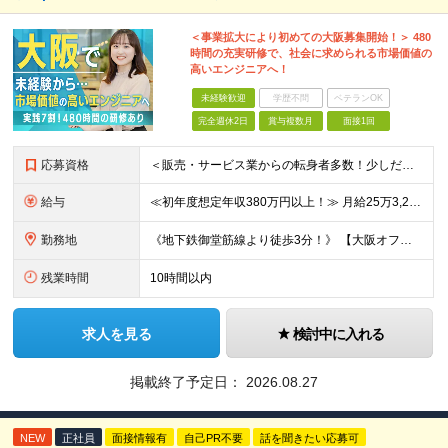
＜事業拡大により初めての大阪募集開始！＞ 480
時間の充実研修で、社会に求められる市場価値の
高いエンジニアへ！
未経験歓迎
学歴不問
ベテランOK
完全週休2日
賞与複数月
面接1回
応募資格
＜販売・サービス業からの転身者多数！少しだけ興味がある！話だけ聞いてみたい！…そんな方でも歓迎♪まずはお会いするところから始めましょう◎＞ ◆年齢30歳まで（若年層の長期キャリア形成のため） ◆大卒以
給与
≪初年度想定年収380万円以上！≫ 月給25万3,220円～＋賞与年2回 ※上記金額には月20時間分(3万4,220円～)の見込み残業代を含み、超過した分は別途全額支給します。 ※経験やスキルを考慮
勤務地
《地下鉄御堂筋線より徒歩3分！》 【大阪オフィス】大阪府大阪市中央区平野町四丁目2番3号 オービック御堂筋ビル9F もしくは、大阪府を中心とした各プロジェクト先 ※プロジェクトにより、出社・リモート
残業時間
10時間以内
求人を見る
検討中に入れる
掲載終了予定日：
2026.08.27
NEW
正社員
面接情報有
自己PR不要
話を聞きたい応募可