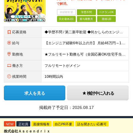
で解消。
未経験歓迎
学歴不問
ベテランOK
完全週休2日
賞与複数月
面接1回
応募資格
◆学歴不問 / 第二新卒歓迎 ◆何かしらのエンジニア経験をお持ちの方 （言語・期間・フェーズ不問） 経験浅めの方も遠慮なくご応募ください！ ■入社前Q＆A ────── ◎実力に見合った報酬が手に
給与
【エンジニア経験6年以上の方】 月給46万円～100万円（固定残業代含む） ※上記月給には月30時間分の固定残業代（月8万7,400円～月19万円）を含む。超過分は全額支給。 【エンジニア経験4年以
勤務地
★フルリモート勤務も可（全国応募OK/住宅手当を支給します） ※案件によって常駐が必要になる場合があります。 ※希望がない限り、転勤はありません ※U・Iターン歓迎 ★ルトラの社員は全国各地で活躍中
働き方
フルリモートがメイン
残業時間
10時間以内
求人を見る
検討中に入れる
掲載終了予定日：
2026.08.17
NEW
正社員
面接情報有
自己PR不要
話を聞きたい応募可
株式会社Ａｓｃｅｎｄｒｉｘ