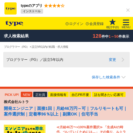
typeのアプリ
インストール
ログイン
会員登録
検討中(
0
)
MENU
128
求人検索結果
件中
1～50
件表示
プログラマー（PG） × 設立5年以内の転職・求人情報
プログラマー（PG）／設立5年以内
変更
保存した検索条件
PICK UP!
NEW
正社員
面接情報有
自己PR不要
話を聞きたい応募可
株式会社ルトラ
開発エンジニア｜面接1回｜月給46万円～可｜フルリモートも可｜
案件選択制｜定着率96％以上｜副業OK｜住宅手当
≪月給46万〜×100%案件選択≫ 「生成AIの時
代、ついていくためには…」 その焦り、ルトラ