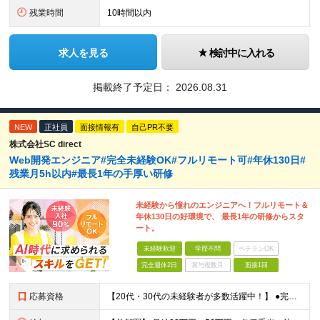
残業時間
10時間以内
求人を見る
検討中に入れる
掲載終了予定日：
2026.08.31
NEW
正社員
面接情報有
自己PR不要
株式会社SC direct
Web開発エンジニア#完全未経験OK#フルリモート可#年休130日#
残業月5h以内#最長1年の手厚い研修
未経験から憧れのエンジニアへ！フルリモート＆
年休130日の好環境で、 最長1年の研修からスタ
ート。
未経験歓迎
学歴不問
ベテランOK
完全週休2日
賞与複数月
面接1回
応募資格
【20代・30代の未経験者が多数活躍中！】 ●完全未経験、第二新卒、既卒、フリーターの方大歓迎！ ●学歴・職歴・転職回数・ブランク一切不問 ※34歳までの方（若年層の長期キャリア形成を図るため） ★