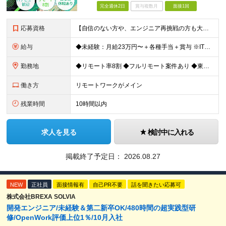
完全週休2日
賞与複数月
面接1回
応募資格
【自信のない方や、エンジニア再挑戦の方も大歓迎！】 ◆未経験OK ◆学歴不問 ◆社会人経験がある方 ★求める人物像： ・無理のないペースで末永く活躍したい方 ・周囲と協力しながら素直にコミュニケー
給与
◆未経験：月給23万円〜＋各種手当＋賞与 ※IT業界経験なし ◆微経験：月給25万円〜＋各種手当＋賞与 ※IT業界経験1年以上を想定 ◆経験者：月給35万円〜70万円＋各種手当＋賞与 ※IT業界経験3
勤務地
◆リモート率8割 ◆フルリモート案件あり ◆東京都、神奈川県、千葉県、埼玉県の各プロジェクト先 ＊ご自宅からのアクセス・通勤時間を最大限に考慮してアサインします。 ＊現在エンジニアの8割がフルリモー
働き方
リモートワークがメイン
残業時間
10時間以内
求人を見る
検討中に入れる
掲載終了予定日：
2026.08.27
NEW
正社員
面接情報有
自己PR不要
話を聞きたい応募可
株式会社BREXA SOLVIA
開発エンジニア/未経験＆第二新卒OK/480時間の超実践型研
修/OpenWork評価上位1％/10月入社