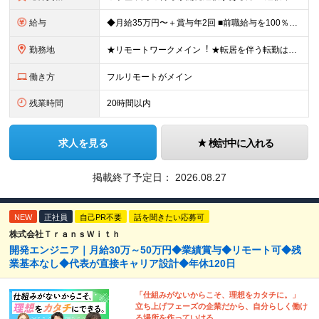
給与
◆⽉給35万円〜＋賞与年2回 ■前職給与を100％保証︕ ⇒前職以上の報酬を提⽰することをお約束します。 ■単価80%超の⾼還元︕ ⇒案件単価を完全公開 明確な還元率を設定。 ⾃分がいくら稼いでいる
勤務地
★リモートワークメイン︕ ★転居を伴う転勤は⼀切ありません ★帰社⽇なし ★案件選択権100%！会社都合でのアサインは⼀切なし 愛知県・岐⾩県の各プロジェクトから選んでいただきます。 【本社】
働き方
フルリモートがメイン
残業時間
20時間以内
求人を見る
検討中に入れる
掲載終了予定日：
2026.08.27
NEW
正社員
自己PR不要
話を聞きたい応募可
株式会社ＴｒａｎｓＷｉｔｈ
開発エンジニア｜月給30万～50万円◆業績賞与◆リモート可◆残
業基本なし◆代表が直接キャリア設計◆年休120日
「仕組みがないからこそ、理想をカタチに。」
立ち上げフェーズの企業だから、自分らしく働け
る場所を作っていける。