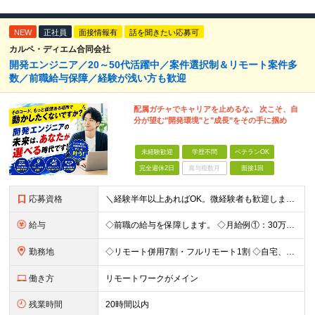
NEW
正社員
面接情報有
話を聞きたい応募可
カルペ・ディエム合同会社
開発エンジニア／20～50代活躍中／案件選択制＆リモート案件多
数／前職給与保障／経験が浅い方も歓迎
配属ガチャでキャリアを止めるな。 次こそ、自
分が望む"開発環境"と"成長"をその手に掴め
未経験歓迎
学歴不問
ベテランOK
完全週休2日
賞与複数月
面接1回
応募資格
＼経験半年以上あればOK。微経験者も歓迎します！／ ■何かしらの開発経験がある方（言語・領域・工程不問） ■学歴不問・第二新卒歓迎 ■社会人歴10年以上の方も歓迎 ＼経験が浅い方もぜひご応募を！／
給与
◇前職の給与を保障します。 ◇月給例①：30万～ ※経験1年程度を目安 ◇月給例②：41万～ ※経験3年程度を目安 ※試用期間6か月（給与・待遇の変動はありません。） ＼昇給について／ 案件単価の
勤務地
◇リモート併用7割・フルリモート1割 ◇自宅、または案件先（東京23区がメイン・埼玉・神奈川・千葉・愛知県にもあり） ＼管理がなく自由な環境／ 日報はもちろん、帰社日の強制も一切なし！ 自分らしく働
働き方
リモートワークがメイン
残業時間
20時間以内