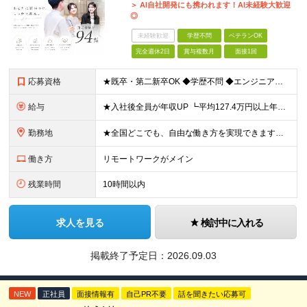
＞ AI自社開発にも携われます！AI未経験大歓迎
◎
未経験歓迎
学歴不問
ベテランOK
完全週休2日
賞与複数月
面接1回
応募資格
★既卒・第二新卒OK ◆学歴不問 ◆エンジニアとしての何かしらの実務経験が1年以上ある方 ※AI未経験者大歓迎 ★意欲重視の採用です！ 「経歴に自信がない」という方も、"今後挑戦したいこと""スキル
給与
★入社後全員が年収UP ┗平均127.4万円以上年収UP！ ┗最大390万円UPの実績もあり 月給35万円～100万円＋決算賞与＋各種手当 【 給与イメージ 】 ■経験1年以上…月給35万円～＋決
勤務地
★全国どこでも、自由な働き方を実現できます！ 全国のプロジェクト先やフルリモート環境での勤務も可能です。 ＼自由度の高い働き方、叶えます／ □フルリモートで働きたい □ハイブリットに働きたい □家庭
働き方
リモートワークがメイン
残業時間
10時間以内
求人を見る
検討中に入れる
掲載終了予定日：
2026.09.03
NEW
正社員
面接情報有
自己PR不要
話を聞きたい応募可