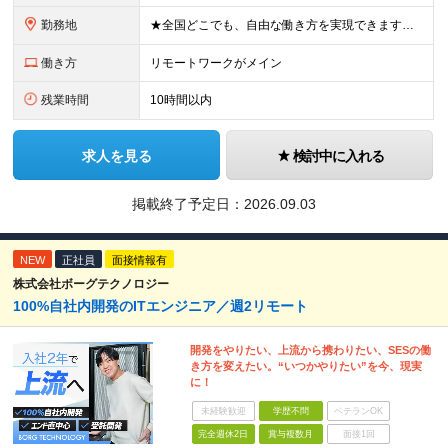
勤務地
★全国どこでも、自由な働き方を実現できます！ 全国のプロジェクト先やフルリモート環境での勤務も可能です。 ＼自由度の高い働き方、叶えます／ □フルリモートで働きたい □ハイブリットに働きたい □家庭
働き方
リモートワークがメイン
残業時間
10時間以内
求人を見る
検討中に入れる
掲載終了予定日：
2026.09.03
NEW
正社員
面接情報有
株式会社ボーグテクノロジー
100%自社内開発のITエンジニア／週2リモート
開発をやりたい、上流から携わりたい、SESの働
き方を変えたい。“いつかやりたい”を今、現実
に！
未経験歓迎
学歴不問
ベテランOK
完全週休2日
賞与複数月
面接1回