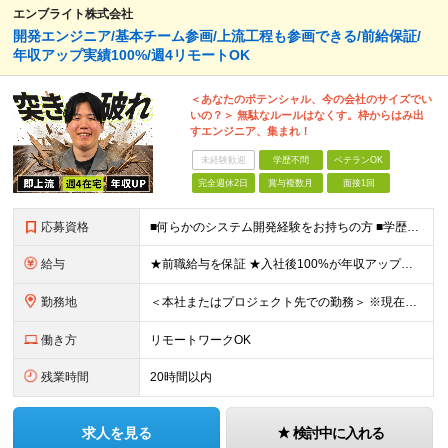
エンブライト株式会社
開発エンジニア/基本チーム参画/上流工程も参画できる/前給保証/
年収アップ実績100%/週4リモートOK
＜あなたのポテンシャル、今の会社のサイズでい
いの？＞ 無駄なルールはなくす。枠からはみ出
すエンジニア、集まれ！
未経験歓迎
学歴不問
ベテランOK
完全週休2日
賞与複数月
面接1回
応募資格
■何らかのシステム開発経験をお持ちの方 ■学歴不問 【こんな方を歓迎します！】 ・「成長したいけれど、ピリピリした環境は嫌だ」という方 ・「自分の趣味やプライベートの時間もしっかり確保したい」とい
給与
★前職給与を保証 ★入社後100%が年収アップの実績あり 月給35万円～＋賞与年2回（各1.5ヶ月分） └残業代全額支給（固定残業代なし） └決算賞与（会社の年度末の利益に応じて、決算賞与を支給）
勤務地
＜本社またはプロジェクト先での勤務＞ ※現在はチームビルディングを目的に、本社への持ち帰り・自社内での勤務を基本としています。 案件や個人の事情に応じて、リモートワークも可能です。 【本社】 東京都
働き方
リモートワークOK
残業時間
20時間以内
求人を見る
検討中に入れる