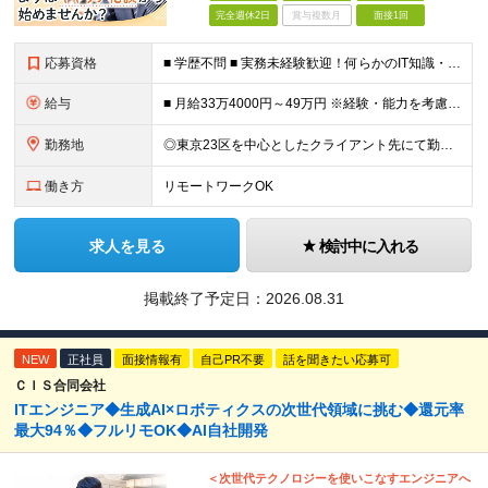
完全週休2日
賞与複数月
面接1回
応募資格
■ 学歴不問 ■ 実務未経験歓迎！何らかのIT知識・学習経験をお持ちの方 （独学、ITスクール卒業生、少しだけ実務経験がある等、経験の浅い方も大歓迎です！） ＼こんな方にピッタリの環境です／ ◎面接
給与
■ 月給33万4000円～49万円 ※経験・能力を考慮して優遇します。 ※上記には固定残業代（月30時間分・6万3500円～9万3100円）を含みます。超過分は全額支給。 ※待機期間中全額給与を保証
勤務地
◎東京23区を中心としたクライアント先にて勤務いただきます（転居を伴う転勤なし） ◎在宅勤務も活用できます ■ 本社 東京都江戸川区南葛西3-5-3-402 (変更の範囲)上記を除く当社関連勤務地
働き方
リモートワークOK
求人を見る
検討中に入れる
掲載終了予定日：
2026.08.31
NEW
正社員
面接情報有
自己PR不要
話を聞きたい応募可
ＣＩＳ合同会社
ITエンジニア◆生成AI×ロボティクスの次世代領域に挑む◆還元率
最大94％◆フルリモOK◆AI自社開発
＜次世代テクノロジーを使いこなすエンジニアへ