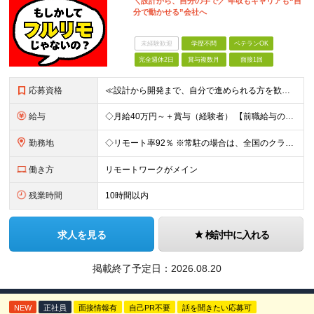
＼設計から、自分の手で／ 年収もキャリアも“自
分で動かせる”会社へ
未経験歓迎
学歴不問
ベテランOK
完全週休2日
賞与複数月
面接1回
応募資格
≪設計から開発まで、自分で進められる方を歓迎します≫ クライアントの要件をもとに、システムの構成や処理の流れを設計し、 そのまま開発まで形にできる方を想定しています。 ◆学歴不問／言語不問／前職の雇
給与
◇月給40万円～＋賞与（経験者） 【前職給与の総収入額を保証】 ※上記には固定残業代（30時間分／6万7000円～）が含まれています。超過分は時間外手当を別途支給。 ※試用期間3ヶ月（期間中は契約社員
勤務地
◇リモート率92％ ※常駐の場合は、全国のクライアント案件にアサイン予定（東京・神奈川・埼玉・千葉・愛知・大阪・福岡メイン） 【拠点】 ◆本社／東京都渋谷区道玄坂1丁目10番8号 渋谷道玄坂東急ビル
働き方
リモートワークがメイン
残業時間
10時間以内
求人を見る
検討中に入れる
掲載終了予定日：
2026.08.20
NEW
正社員
面接情報有
自己PR不要
話を聞きたい応募可