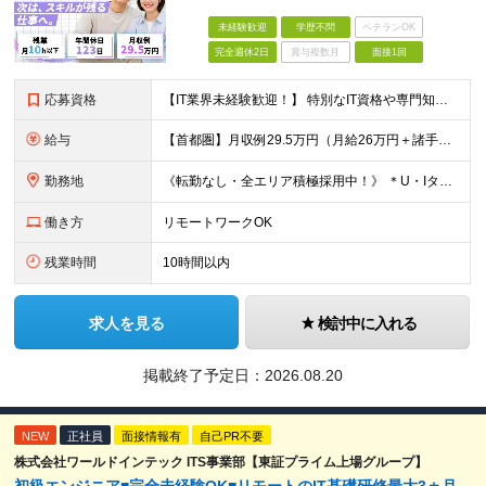
未経験歓迎
学歴不問
ベテランOK
完全週休2日
賞与複数月
面接1回
応募資格
【IT業界未経験歓迎！】 特別なIT資格や専門知識は必要ありません。 ・学歴不問（文系・理系不問） ・第二新卒、既卒の方も歓迎 ・20代を中心に幅広い年代が活躍中 ・基本的なPC操作ができる方 ・タ
給与
【首都圏】月収例29.5万円（月給26万円＋諸手当） 【東海・関西】月収例28.5万円（月給25万円＋諸手当） 【九州】月収例26万円（月給23万円＋諸手当） ※経験・スキル・前職給与を踏まえ、総合
勤務地
《転勤なし・全エリア積極採用中！》 ＊U・Iターンも歓迎 ＊研修はオンライン実施 ★勤務エリアは下記よりお選びいただけます★ 【首都圏】東京・神奈川・千葉・埼玉 【東海】愛知 【関西】大阪、京都、兵庫
働き方
リモートワークOK
残業時間
10時間以内
求人を見る
検討中に入れる
掲載終了予定日：
2026.08.20
NEW
正社員
面接情報有
自己PR不要
株式会社ワールドインテック ITS事業部【東証プライム上場グループ】