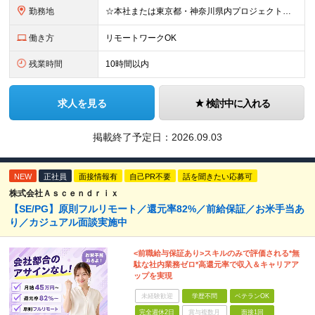
勤務地
☆本社または東京都・神奈川県内プロジェクト先での勤務となります ☆リモートワークOKの案件も多数あります(応相談) ☆転居を伴う転勤はありません ☆九州地方、北陸地方、北海道からの転職者も多数在籍！/
働き方
リモートワークOK
残業時間
10時間以内
求人を見る
検討中に入れる
掲載終了予定日：
2026.09.03
NEW
正社員
面接情報有
自己PR不要
話を聞きたい応募可
株式会社Ａｓｃｅｎｄｒｉｘ
【SE/PG】原則フルリモート／還元率82%／前給保証／お米手当あ
り／カジュアル面談実施中
<前職給与保証あり>スキルのみで評価される*無
駄な社内業務ゼロ*高還元率で収入＆キャリアア
ップを実現
未経験歓迎
学歴不問
ベテランOK
完全週休2日
賞与複数月
面接1回