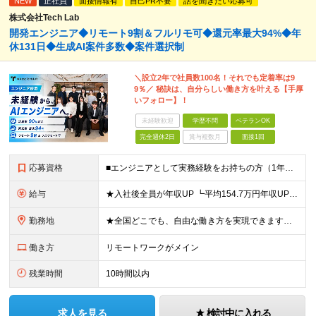
NEW
正社員
面接情報有
自己PR不要
話を聞きたい応募可
株式会社Tech Lab
開発エンジニア◆リモート9割＆フルリモ可◆還元率最大94%◆年
休131日◆生成AI案件多数◆案件選択制
＼設立2年で社員数100名！それでも定着率は9
9％／ 秘訣は、自分らしい働き方を叶える【手厚
いフォロー】！
未経験歓迎
学歴不問
ベテランOK
完全週休2日
賞与複数月
面接1回
応募資格
■エンジニアとして実務経験をお持ちの方（1年以上） ■学歴不問 ■既卒・第二新卒OK ☆Tech Labの事業内容、ビジョンに共感できる⽅はぜひご応募ください！ ☆意欲重視の採用です！ 「経歴に自信
給与
★入社後全員が年収UP ┗平均154.7万円年収UP！ ┗最大380万円UPの実績も 月給35万円～100万円＋決算賞与＋各種手当 【 給与イメージ 】 ■経験1年以上…月給35万円～＋決算賞与
勤務地
★全国どこでも、自由な働き方を実現できます！ 全国のプロジェクト先やフルリモート環境での勤務も可能です。 ＼自由度の高い働き方、叶えます／ ・フルリモートで働きたい ・ハイブリットに働きたい ・家庭
働き方
リモートワークがメイン
残業時間
10時間以内
求人を見る
検討中に入れる