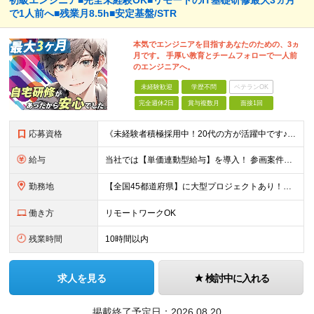
初級エンジニア■完全未経験OK■リモートのIT基礎研修最大3ヵ月
で1人前へ■残業月8.5h■安定基盤/STR
本気でエンジニアを目指すあなたのための、3ヵ
月です。 手厚い教育とチームフォローで一人前
のエンジニアへ。
未経験歓迎
学歴不問
ベテランOK
完全週休2日
賞与複数月
面接1回
応募資格
《未経験者積極採用中！20代の方が活躍中です♪》 ◎約4割が実務未経験入社！ ■学歴・職歴は一切問いません！ ■第二新卒の方もお気軽にご相談ください♪ ■入社してから数年は、転勤の可能性があります
給与
当社では【単価連動型給与】を導入！ 参画案件の契約単価に連動して給与が決定。 還元率は単価の【70％～80％】と東証プライム上場グループとして高水準です！（社会保険料・教育コスト含む） ■関東：月給
勤務地
【全国45都道府県】に大型プロジェクトあり！※ 四国・沖縄を除く 主要勤務地： 北海道/宮城県/栃木県/埼玉県/千葉県/東京都/神奈川県/愛知県/大阪府/京都府/兵庫県/広島県/福岡県/熊本県 ※勤
働き方
リモートワークOK
残業時間
10時間以内
求人を見る
検討中に入れる
掲載終了予定日：
2026.08.20