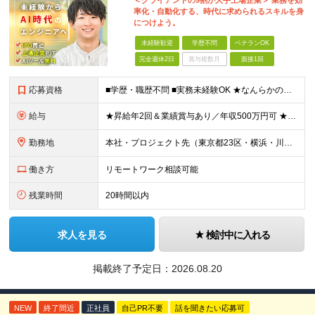
＜クライアントの9割が大手上場企業＞ 業務を効
率化・自動化する、時代に求められるスキルを身
につけよう。
未経験歓迎
学歴不問
ベテランOK
完全週休2日
賞与複数月
面接1回
応募資格
■学歴・職歴不問 ■実務未経験OK ★なんらかのプログラミングを学習した方（独学/スクールなどは不問）を歓迎します！ ┗Python、Java、Javascript、VBA、GASなど ≪以下のよう
給与
★昇給年2回＆業績賞与あり／年収500万円可 ★前職給与を考慮 ★ストックオプション付与あり（IPO間近） ★昇給制度あり ┗入社6カ月後に3％以上の昇給があります。その後、業績に合わせて適宜、昇給し
勤務地
本社・プロジェクト先（東京都23区・横浜・川崎・千葉・埼玉が中心）いずれかでの勤務となります（常駐は全体の1割程度！） 《本社》東京都港区虎ノ門3-5-1 虎ノ門37森ビル12F ※(変更の範囲)
働き方
リモートワーク相談可能
残業時間
20時間以内
求人を見る
検討中に入れる
掲載終了予定日：
2026.08.20
NEW
終了間近
正社員
自己PR不要
話を聞きたい応募可