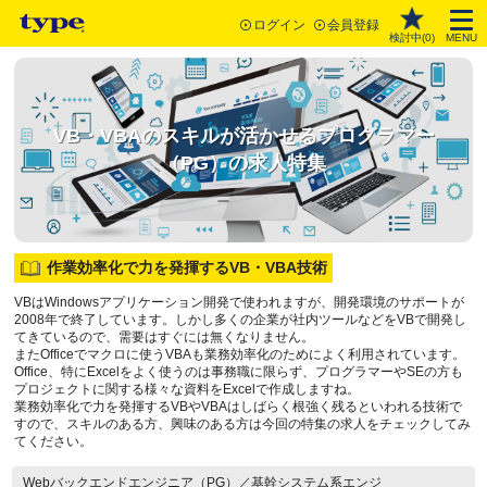
ログイン
会員登録
検討中(
0
)
MENU
VB・VBAのスキルが活かせるプログラマー
（PG）の求人特集
作業効率化で力を発揮するVB・VBA技術
VBはWindowsアプリケーション開発で使われますが、開発環境のサポートが
2008年で終了しています。しかし多くの企業が社内ツールなどをVBで開発し
てきているので、需要はすぐには無くなりません。
またOfficeでマクロに使うVBAも業務効率化のためによく利用されています。
Office、特にExcelをよく使うのは事務職に限らず、プログラマーやSEの方も
プロジェクトに関する様々な資料をExcelで作成しますね。
業務効率化で力を発揮するVBやVBAはしばらく根強く残るといわれる技術で
すので、スキルのある方、興味のある方は今回の特集の求人をチェックしてみ
てください。
Webバックエンドエンジニア（PG）／基幹システム系エンジ