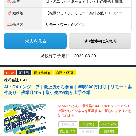
給与
以下の二つから選べます！いずれの場合も前職の給与を考盛し給与シミュレーションを作成します。 【プロセス型（コツコツ給与を上げたい方向け）】 ■月給25万円～50万円 ※年齢や社歴、仕事の取り組み姿勢
勤務地
【転勤なし！フルリモート案件多数！U・Iターン歓迎】 一都三県を中心に豊富な案件を保有しております！ 東京・愛知・大阪・広島・福岡・新潟の 各プロジェクト先または自社拠点 ※勤務地は希望を考慮します
働き方
リモートワークがメイン
求人を見る
検討中に入れる
掲載終了予定日：
2026.08.20
NEW
正社員
面接情報有
自己PR不要
株式会社ITSO
AI・DXエンジニア｜最上流から参画｜年収800万円可｜リモート案
件あり｜残業月10h｜取引先の9割が大手企業
SESのPGから、最先端のAI・DXエンジニアへ！
上流からビジネスを変革する、新しいキャリアを
はじめよう
未経験歓迎
学歴不問
ベテランOK
完全週休2日
賞与複数月
面接1回