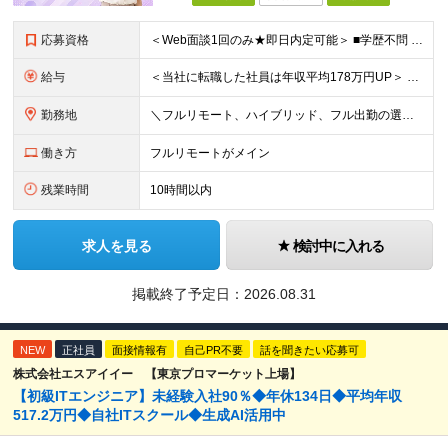
応募資格
＜Web面談1回のみ★即日内定可能＞ ■学歴不問 ■エンジニアとしての実務経験1年以上 （開発・インフラ・技術・工程など不問）
給与
＜当社に転職した社員は年収平均178万円UP＞ 月給45万円～120万円＋賞与＋各手当 ※経験・能力などを考慮の上、決定します ※案件の契約内容（月単金など）や昇給、賞与額はすべてシステム上で開示し
勤務地
＼フルリモート、ハイブリッド、フル出勤の選択可＆帰社日なし／ 【下記エリアを中心とするクライアント先または自宅にて勤務】 ■首都圏：東京・埼玉・千葉・神奈川 ■関西：大阪・兵庫・京都・滋賀・奈良・和
働き方
フルリモートがメイン
残業時間
10時間以内
求人を見る
検討中に入れる
掲載終了予定日：
2026.08.31
NEW
正社員
面接情報有
自己PR不要
話を聞きたい応募可
株式会社エスアイイー 【東京プロマーケット上場】
【初級ITエンジニア】未経験入社90％◆年休134日◆平均年収
517.2万円◆自社ITスクール◆生成AI活用中