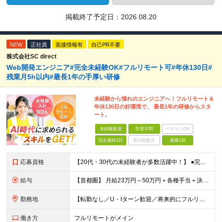
掲載終了予定日：
2026.08.20
NEW
正社員
面接情報有
自己PR不要
株式会社SC direct
Web開発エンジニア#完全未経験OK#フルリモート可#年休130日#
残業月5h以内#最長1年の手厚い研修
未経験から憧れのエンジニアへ！フルリモート＆
年休130日の好環境で、 最長1年の研修からスタ
ート。
未経験歓迎
学歴不問
ベテランOK
完全週休2日
賞与複数月
面接1回
応募資格
【20代・30代の未経験者が多数活躍中！】 ●完全未経験、第二新卒、既卒、フリーターの方大歓迎！ ●学歴・職歴・転職回数・ブランク一切不問 ※34歳までの方（若年層の長期キャリア形成を図るため） ★
給与
【首都圏】 月給23万円～50万円＋各種手当＋決算賞与 【大阪】 月給22万円～50万円＋各種手当＋決算賞与 【愛知】 月給21.5万円～50万円＋各種手当＋決算賞与 【福岡・宮城】 月給20万
勤務地
【転勤なし／U・Iターン歓迎／将来的にフルリモートOK】 本社（新宿区）、大阪支店、名古屋支店または東京都・神奈川県・千葉県・埼玉県・愛知県・大阪府・福岡県をはじめ、全国のプロジェクト先 ※ご希望を
働き方
フルリモートがメイン