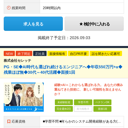
残業時間
20時間以内
求人を見る
検討中に入れる
掲載終了予定日：
2026.09.03
NEW
終了間近
正社員
面接情報有
自己PR不要
話を聞きたい応募可
株式会社セレッテ
PG・SE◆AI時代も選ばれ続けるエンジニアへ◆年収550万円+α◆
残業ほぼ無◆30代～40代活躍◆面接1回
経験×AI＝これからも選ばれる力。 あなたの積み
重ねてきた技術に、 新しい可能性を加えません
か？
未経験歓迎
学歴不問
ベテランOK
完全週休2日
賞与複数月
面接1回
応募資格
■学歴不問 ■何らかのシステム開発経験がある方(2年以上・ジャンル不問) ☆エンジニア未経験の方も積極採用中です！スキルや経験に自信が無い方も、お気軽にご応募ください！