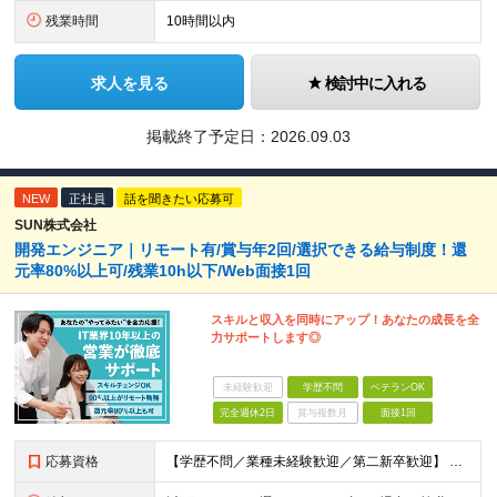
残業時間
10時間以内
求人を見る
検討中に入れる
掲載終了予定日：
2026.09.03
NEW
正社員
話を聞きたい応募可
SUN株式会社
開発エンジニア｜リモート有/賞与年2回/選択できる給与制度！還
元率80%以上可/残業10h以下/Web面接1回
スキルと収入を同時にアップ！あなたの成長を全
力サポートします◎
未経験歓迎
学歴不問
ベテランOK
完全週休2日
賞与複数月
面接1回
応募資格
【学歴不問／業種未経験歓迎／第二新卒歓迎】 ■IT・システムエンジニアの実務経験をお持ちの方※工程や使用言語、経験年数は不問 ◎転職回数は不問 ＼下記のような方にオススメ／ ・安定した収入を得たい方