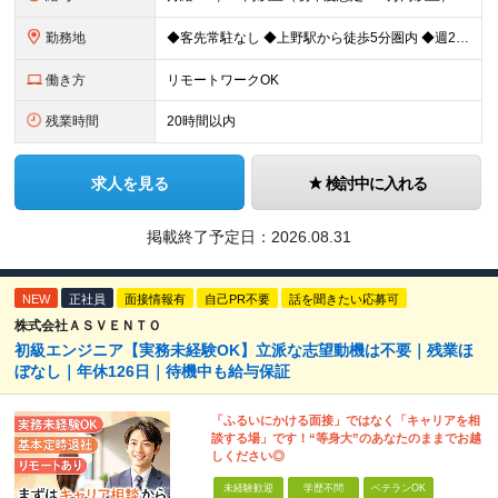
勤務地
◆客先常駐なし ◆上野駅から徒歩5分圏内 ◆週2回のリモートワーク実施中 ◆転勤なし 上野の各オフィスでの勤務となります。 ￣￣￣￣￣￣￣￣￣￣￣￣￣￣￣￣￣ ＜本社＞ 東京都台東区上野7-2-8
働き方
リモートワークOK
残業時間
20時間以内
求人を見る
検討中に入れる
掲載終了予定日：
2026.08.31
NEW
正社員
面接情報有
自己PR不要
話を聞きたい応募可
株式会社ＡＳＶＥＮＴＯ
初級エンジニア【実務未経験OK】立派な志望動機は不要｜残業ほ
ぼなし｜年休126日｜待機中も給与保証
「ふるいにかける面接」ではなく「キャリアを相
談する場」です！“等身大”のあなたのままでお越
しください◎
未経験歓迎
学歴不問
ベテランOK