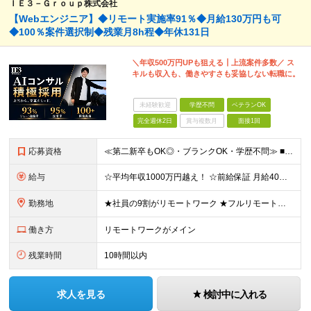
ＩＥ３－Ｇｒｏｕｐ株式会社
【Webエンジニア】◆リモート実施率91％◆月給130万円も可
◆100％案件選択制◆残業月8h程◆年休131日
＼年収500万円UPも狙える┃上流案件多数／ ス
キルも収入も、働きやすさも妥協しない転職に。
未経験歓迎
学歴不問
ベテランOK
完全週休2日
賞与複数月
面接1回
応募資格
≪第二新卒もOK◎・ブランクOK・学歴不問≫ ■エンジニアとして実務経験をお持ちの方（2年以上） ＼意欲重視の採用です／ 「経歴に自信がない」という方も、 ”今後挑戦したいこと""スキルアップしたい
給与
☆平均年収1000万円越え！ ☆前給保証 月給40万円〜140万円＋決算賞与＋各種手当 ※経験・能力を考慮し、当社規定により加給・優遇します ※月給には固定残業代（6万9,000円～18万6,00
勤務地
★社員の9割がリモートワーク ★フルリモート案件もあり ★地方からの応募も歓迎！／転居を伴う転勤なし 東京23区を中心としたプロジェクト先での勤務です。 ◎東京⇒地方へUターンし、フルリモ勤務 ◎
働き方
リモートワークがメイン
残業時間
10時間以内
求人を見る
検討中に入れる