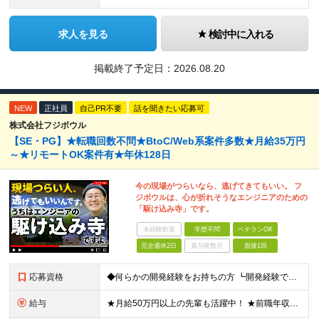
求人を見る
検討中に入れる
掲載終了予定日：
2026.08.20
NEW
正社員
自己PR不要
話を聞きたい応募可
株式会社フジボウル
【SE・PG】★転職回数不問★BtoC/Web系案件多数★月給35万円
～★リモートOK案件有★年休128日
今の現場がつらいなら、逃げてきてもいい。 フ
ジボウルは、心が折れそうなエンジニアのための
「駆け込み寺」です。
未経験歓迎
学歴不問
ベテランOK
完全週休2日
賞与複数月
面接1回
応募資格
◆何らかの開発経験をお持ちの方 ┗開発経験ではなく、運用・保守経験があるという方も、お気軽にご応募ください！ ┗ブランク・転職回数は不問です！ ┗ネガティブな応募理由も歓迎です！ ※学歴不問 ☆活か
給与
★月給50万円以上の先輩も活躍中！ ★前職年収から80万円以上UP保証 月給35万円～ ※月給には固定残業代を含む(月20時間分/2万6000円～/超過分別途支給） ※残業がなくても上記支給(基本残