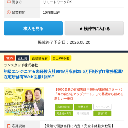
働き方
リモートワークOK
残業時間
10時間以内
求人を見る
検討中に入れる
掲載終了予定日：
2026.08.20
NEW
正社員
面接情報有
自己PR不要
ランスタッド株式会社
初級エンジニア★未経験入社98%/月収例29.5万円/必ずIT業務配属/
在宅研修有/Web面接1回/SE
【5000名超の育成実績＊98%が未経験スタート】
「今の自分をアップデート」して基礎から始める
新しい一歩◎
未経験歓迎
学歴不問
ベテランOK
完全週休2日
賞与複数月
面接1回
応募資格
【最短で面接当日に内定！完全未経験大歓迎】 ・業種／職種未経験歓迎 ・社会人デビュー、第二新卒、既卒者大歓迎 ・学歴不問（文系、理系不問） ・20代～30代、男女問わず活躍中 ・服装、髪色自由 ・明確