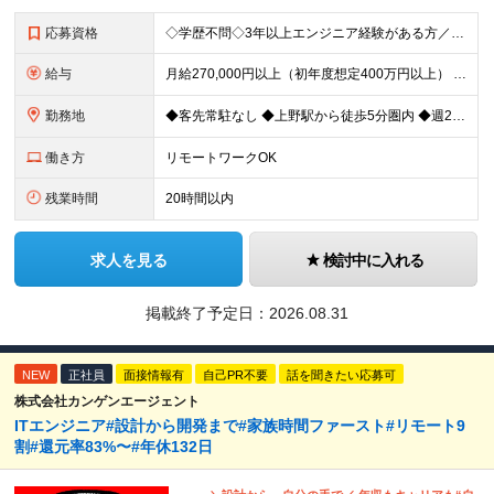
応募資格
◇学歴不問◇3年以上エンジニア経験がある方／人柄重視の採用です 必須条件―MUST― ■3年以上エンジニア経験がある方 ■C#、Java、Node.js、VB.NETを使った実務経験がある方 《
給与
月給270,000円以上（初年度想定400万円以上） ※ご経験やスキル、前職給等を考慮して給与額を決定します。 ※試用期間は3ヶ月間となります。期間中の待遇に変更はありません。 ★社員の昇給率はほ
勤務地
◆客先常駐なし ◆上野駅から徒歩5分圏内 ◆週2回のリモートワーク実施中 ◆転勤なし 上野の各オフィスでの勤務となります。 ￣￣￣￣￣￣￣￣￣￣￣￣￣￣￣￣￣ ＜本社＞ 東京都台東区上野7-2-8
働き方
リモートワークOK
残業時間
20時間以内
求人を見る
検討中に入れる
掲載終了予定日：
2026.08.31
NEW
正社員
面接情報有
自己PR不要
話を聞きたい応募可
株式会社カンゲンエージェント
ITエンジニア#設計から開発まで#家族時間ファースト#リモート9
割#還元率83%〜#年休132日