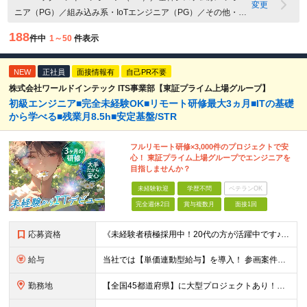
変更
ニア（PG）／組み込み系・IoTエンジニア（PG）／その他・ア
プリケーション開発エンジニア（PG）／VB・VBA
188
件中
1～50
件表示
NEW
正社員
面接情報有
自己PR不要
株式会社ワールドインテック ITS事業部【東証プライム上場グループ】
初級エンジニア■完全未経験OK■リモート研修最大3ヵ月■ITの基礎
から学べる■残業月8.5h■安定基盤/STR
フルリモート研修×3,000件のプロジェクトで安
心！ 東証プライム上場グループでエンジニアを
目指しませんか？
未経験歓迎
学歴不問
ベテランOK
完全週休2日
賞与複数月
面接1回
応募資格
《未経験者積極採用中！20代の方が活躍中です♪》 ◎約4割が実務未経験入社！ ■学歴・職歴は一切問いません！ ■第二新卒の方もお気軽にご相談ください♪ ■入社してから数年は、転勤の可能性があります
給与
当社では【単価連動型給与】を導入！ 参画案件の契約単価に連動して給与が決定。 還元率は単価の【70％～80％】と東証プライム上場グループとして高水準です！（社会保険料・教育コスト含む） ■関東：月給
勤務地
【全国45都道府県】に大型プロジェクトあり！※ 四国・沖縄を除く 主要勤務地： 北海道/宮城県/栃木県/埼玉県/千葉県/東京都/神奈川県/愛知県/大阪府/京都府/兵庫県/広島県/福岡県/熊本県 ※勤