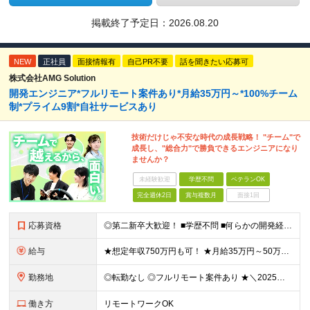
掲載終了予定日：
2026.08.20
NEW
正社員
面接情報有
自己PR不要
話を聞きたい応募可
株式会社AMG Solution
開発エンジニア*フルリモート案件あり*月給35万円～*100%チーム
制*プライム9割*自社サービスあり
技術だけじゃ不安な時代の成長戦略！ "チーム"で
成長し、"総合力"で勝負できるエンジニアになり
ませんか？
未経験歓迎
学歴不問
ベテランOK
完全週休2日
賞与複数月
面接1回
応募資格
◎第二新卒大歓迎！ ■学歴不問 ■何らかの開発経験またはプログラミングや保守・運用のご経験 ※言語や経験年数は不問 ＜こんな方にピッタリです＞ □ 上流のスキルを身につけたい □ 技術以外のスキルを
給与
★想定年収750万円も可！ ★月給35万円～50万円＋賞与年2回（賞与昨年実績3.2ヶ月）＋各種手当＋住宅手当あり(最大1万5千円) ※経験やスキルを考慮して決定します。 ※上記月給には一律支給の住
勤務地
◎転勤なし ◎フルリモート案件あり ★＼2025年10月20日にNEWオフィス移転／★ ━━━━━━━━━━━━━━━━━━━━━━ AMG Solutionは、日本橋大伝馬町に移転！ 移転に向けて
働き方
リモートワークOK