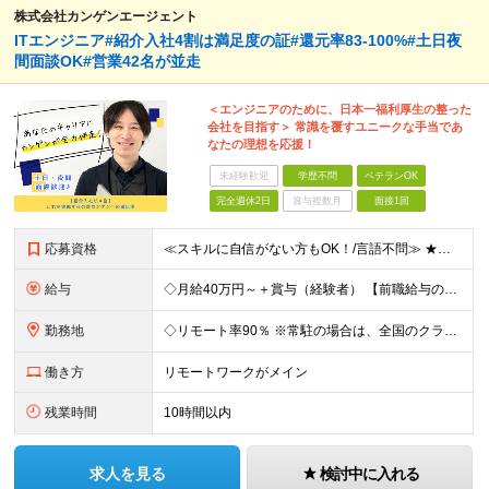
株式会社カンゲンエージェント
ITエンジニア#紹介入社4割は満足度の証#還元率83-100%#土日夜
間面談OK#営業42名が並走
＜エンジニアのために、日本一福利厚生の整った
会社を目指す＞ 常識を覆すユニークな手当であ
なたの理想を応援！
未経験歓迎
学歴不問
ベテランOK
完全週休2日
賞与複数月
面接1回
応募資格
≪スキルに自信がない方もOK！/言語不問≫ ★第二新卒歓迎・ブランクがある方も歓迎！ ◆学歴不問 ◆微経験OK（何らかのエンジニア実務経験を1年以上お持ちの方） ＼エンジニアの皆様の不満を解決しま
給与
◇月給40万円～＋賞与（経験者） 【前職給与の総収入額を保証】 ※上記には固定残業代（30時間分／6万7000円～）が含まれています。超過分は時間外手当を別途支給。 ※試用期間3ヶ月（期間中は契約社員
勤務地
◇リモート率90％ ※常駐の場合は、全国のクライアント案件にアサイン予定（東京・神奈川・埼玉・千葉・愛知・大阪・福岡メイン） 【拠点】 ◆本社／東京都渋谷区道玄坂1丁目10番8号 渋谷道玄坂東急ビル
働き方
リモートワークがメイン
残業時間
10時間以内
求人を見る
検討中に入れる