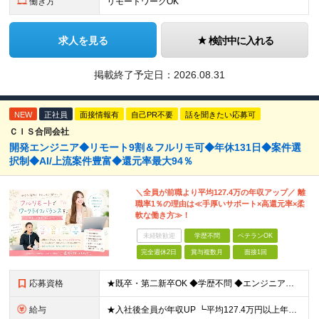
働き方
リモートワークOK
求人を見る
検討中に入れる
掲載終了予定日：
2026.08.31
NEW
正社員
面接情報有
自己PR不要
話を聞きたい応募可
ＣＩＳ合同会社
開発エンジニア◆リモート9割＆フルリモ可◆年休131日◆案件選
択制◆AI/上流案件豊富◆還元率最大94％
＼全員が前職より平均127.4万の年収アップ／ 離
職率1％の理由は≪手厚いサポート×高還元率×柔
軟な働き方≫！
未経験歓迎
学歴不問
ベテランOK
完全週休2日
賞与複数月
面接1回
応募資格
★既卒・第二新卒OK ◆学歴不問 ◆エンジニアとして実務経験をお持ちの方（1年以上） ★意欲重視の採用です！ 「経歴に自信がない」という方も、"今後挑戦したいこと""スキルアップしたいこと"について
給与
★入社後全員が年収UP ┗平均127.4万円以上年収UP！ ┗最大390万円UPの実績もあり 月給35万円～100万円＋決算賞与＋各種手当 【 給与イメージ 】 ■経験1年以上…月給35万円～＋決