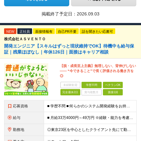
掲載終了予定日：
2026.09.03
NEW
正社員
面接情報有
自己PR不要
話を聞きたい応募可
株式会社ＡＳＶＥＮＴＯ
開発エンジニア【スキルはずっと現状維持でOK】待機中も給与保
証｜残業ほぼなし｜年休126日｜面接はキャリア相談
【脱・成長至上主義】無理しない、背伸びしない
―― “今できること”で長く評価される働き方を
◎
未経験歓迎
学歴不問
ベテランOK
完全週休2日
賞与複数月
面接1回
応募資格
■ 学歴不問 ■ 何らかのシステム開発経験をお持ちの方（言語不問） ※Java、Python、PHPなどのメジャーな言語が使える方は大歓迎です！ ＼こんな方にピッタリの環境です／ ◎「成長しなきゃ」
給与
■ 月給33万4000円～49万円 ※経験・能力を考慮して優遇します。 ※上記には固定残業代（月30時間分・6万3500円～9万3100円）を含みます。超過分は全額支給。 ※待機期間中全額給与を保証
勤務地
◎東京23区を中心としたクライアント先にて勤務いただきます（転居を伴う転勤なし） ◎在宅勤務も活用できます ■ 本社 東京都江戸川区南葛西3-5-3-402 (変更の範囲)上記を除く当社関連勤務地