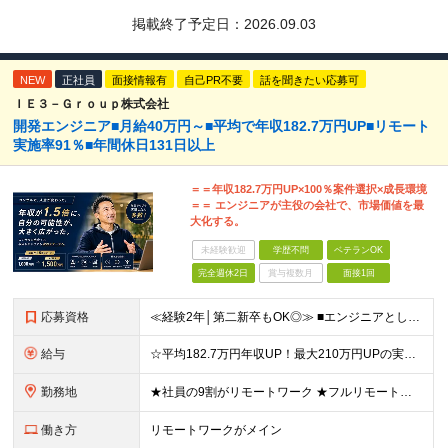
掲載終了予定日：
2026.09.03
NEW
正社員
面接情報有
自己PR不要
話を聞きたい応募可
ＩＥ３－Ｇｒｏｕｐ株式会社
開発エンジニア■月給40万円～■平均で年収182.7万円UP■リモート
実施率91％■年間休⽇131⽇以上
＝＝年収182.7万円UP×100％案件選択×成長環境
＝＝ エンジニアが主役の会社で、市場価値を最
大化する。
未経験歓迎
学歴不問
ベテランOK
完全週休2日
賞与複数月
面接1回
応募資格
≪経験2年│第二新卒もOK◎≫ ■エンジニアとして実務経験をお持ちの方（2年以上） ■学歴不問 ＼意欲重視の採用です／ 「経歴に自信がない」という方も、 "今後挑戦したいこと""スキルアップしたいこ
給与
☆平均182.7万円年収UP！最大210万円UPの実績もあり ☆スキルにより月給100万円スタートも可能◎ 月給40万円～100万円＋決算賞与＋各種手当 ～給与イメージ～ ■経験2年以上…月給40
勤務地
★社員の9割がリモートワーク ★フルリモート案件もあり ★地方からの応募も歓迎！／転居を伴う転勤なし 東京23区を中心としたプロジェクト先での勤務です。 ～～～～～～～～～～～ 【東京⇒地方へUタ
働き方
リモートワークがメイン