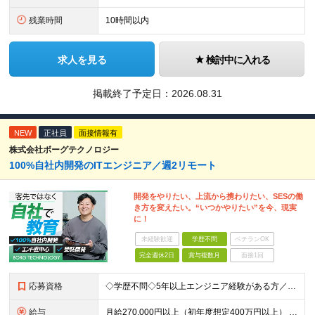
残業時間
10時間以内
求人を見る
検討中に入れる
掲載終了予定日：
2026.08.31
NEW
正社員
面接情報有
株式会社ボーグテクノロジー
100%自社内開発のITエンジニア／週2リモート
開発をやりたい、上流から携わりたい、SESの働
き方を変えたい。“いつかやりたい”を今、現実
に！
未経験歓迎
学歴不問
ベテランOK
完全週休2日
賞与複数月
面接1回
応募資格
◇学歴不問◇5年以上エンジニア経験がある方／人柄重視の採用です 必須条件―MUST― ■5年以上エンジニア経験がある方 ■C#、Java、Node.js、VB.NETを使った実務経験がある方 《
給与
月給270,000円以上（初年度想定400万円以上） ※ご経験やスキル、前職給等を考慮して給与額を決定します。 ※試用期間は3ヶ月間となります。期間中の待遇に変更はありません。 ★社員の昇給率はほ