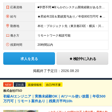
応募資格
■学歴不問 ■何らかのシステム開発経験がある方（言語不問） ※プログラミング経験1年～程度の経験が浅い方も歓迎します！ ≪以下のような方を歓迎します≫ ■長期プロジェクトで、クライアントの課題解決に
給与
★昇給年2回＆業績賞与あり／年収800万円可 ★前職給与を考慮 ★ストックオプション付与あり（IPO間近） ★昇給制度あり ┗入社6カ月後に3％以上の昇給があります。その後、業績に合わせて適宜、昇給し
勤務地
本社・プロジェクト先（東京都23区・横浜・川崎・千葉・埼玉が中心）いずれかでの勤務となります（常駐は全体の1割程度！） 《本社》東京都港区虎ノ門3-5-1 虎ノ門37森ビル12F ※(変更の範囲)
働き方
リモートワーク相談可能
残業時間
20時間以内
求人を見る
検討中に入れる
掲載終了予定日：
2026.08.20
NEW
正社員
面接情報有
自己PR不要
株式会社ITSO
初級AIエンジニア｜実務未経験OK｜AIツール使い放題｜年収500
万円可｜リモート案件あり｜残業月平均10h