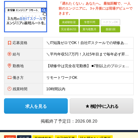
「遅れたくない」あなたへ。 最短距離で、一人
前のエンジニアに。 3ヶ月後には現場デビューで
きます。
未経験歓迎
学歴不問
ベテランOK
完全週休2日
賞与複数月
面接1回
応募資格
＼IT知識ゼロでOK！自社ITスクールでの研修あり／ ■完全未経験OK(文系出身70％) ■第二新卒歓迎 ■学歴不問 └社会人未経験の方も歓迎します！ 5名以上の採用を予定しているので、同期と入社も
給与
＼平均年収517万円！入社5年目まで毎年必ず昇給／ ■賞与年3回 ■年収800万円以上も可 ■入社3年以上の平均年収469.2万円 月給23万2000円以上＋賞与年3回＋各種手当 ☆入社5年目まで最
勤務地
【研修中は完全在宅勤務】 ■7割以上のプロジェクトでリモートワークを導入 ■フルリモートもあり ■一都三県のプロジェクト先 ■転居を伴う転勤なし ＜プロジェクト先＞ 東京・神奈川・千葉・埼玉でのプロ
働き方
リモートワークOK
残業時間
10時間以内
求人を見る
検討中に入れる
掲載終了予定日：
2026.08.20