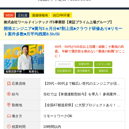
NEW
正社員
面接情報有
自己PR不要
株式会社ワールドインテック ITS事業部【東証プライム上場グループ】
開発エンジニア■賞与3ヵ月分■7割上流■クラウド研修あり■リモー
ト案件多数■月平均残業8.5h/SI
40代・50代が100名以上活躍！経験こそ最強の武
器。 年齢で選択肢を狭めない"最後の転職"がここ
に！
未経験歓迎
学歴不問
ベテランOK
完全週休2日
賞与複数月
面接1回
応募資格
【20代～60代まで幅広い世代のエンジニアが活躍してます】 ■学歴不問 ■転職回数不問 ■開発経験（年数不問）をお持ちの方
給与
当社では【単価連動型給与】を導入！ 参画案件の契約単価に連動して給与が決定。 還元率は単価の【70％～80％】と東証プライム上場グループとして高水準です！（社会保険料・教育コスト含む） ■関東：月給
勤務地
【全国47都道府県】に大型プロジェクトあり！ 主要勤務地： 北海道/宮城県/栃木県/埼玉県/千葉県/東京都/神奈川県/愛知県/大阪府/京都府/兵庫県/広島県/福岡県/熊本県 ※勤務エリアは、あなたの
働き方
リモートワークOK
残業時間
10時間以内