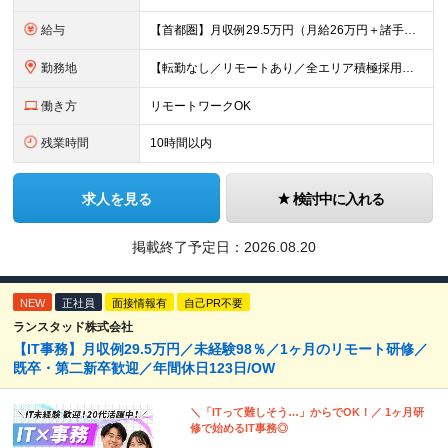
給与
【首都圏】月収例29.5万円（月給26万円＋諸手当） 【東海・関西】月収例28.5万円（月給25万円＋諸手当） 【九州】月収例26万円（月給23万円＋諸手当） ※経験・スキル・前職給与を踏まえ、総合
勤務地
【転勤なし／リモートあり／全エリア積極採用】 ・大手企業のプロジェクト中心 ・勤務エリアや配属先は希望を考慮 ・研修はリモートメインで実施 ・UIターン歓迎 ＜主なエリア＞ ■首都圏…東京・神奈川・
働き方
リモートワークOK
残業時間
10時間以内
求人を見る
検討中に入れる
掲載終了予定日：
2026.08.20
NEW
正社員
面接情報有
自己PR不要
ランスタッド株式会社
【IT事務】月収例29.5万円／未経験98％／1ヶ月のリモート研修／
既卒・第二新卒歓迎／年間休日123日/OW
＼「ITって難しそう…」からでOK！／ 1ヶ月研
修で始めるIT事務◎