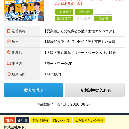
ことはありません！
未経験歓迎
学歴不問
ベテランOK
完全週休2日
賞与複数月
面接1回
応募資格
【異業種からの転職者多数！女性エンジニアも活躍中】 ◆学歴不問 ◆未経験OK ≪こんな方を歓迎しています≫ ◎未経験から成長できる環境で活躍したい方 ◎大学やスクールでIT系のスキルを学んだことのあ
給与
【現場配属後、年収1.4〜1.5倍を実現した先輩も！残業代全額支給】 ◆給与は経験やスキルに応じて決定します ◆年俸制250万円～350万円（1/12を月々支給） ≪年収UPの例≫ ◎飲食業からのキ
勤務地
【大阪・東京募集／リモートワークあり／転居を伴う転勤なし】 東京本社、大阪事務所、または東京23区内・関西（大阪・兵庫）の各クライアント先勤務 ◆入社後、約1年間はクライアント先ではなく 自社内（東
働き方
リモートワークOK
残業時間
10時間以内
求人を見る
検討中に入れる
掲載終了予定日：
2026.08.24
NEW
正社員
面接情報有
自己PR不要
話を聞きたい応募可
株式会社ルトラ