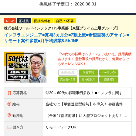
掲載終了予定日：
2026.08.31
NEW
正社員
面接情報有
自己PR不要
株式会社ワールドインテック ITS事業部【東証プライム上場グループ】
インフラエンジニア■賞与3ヵ月分■7割上流■希望重視のアサイン■
リモート案件多数■月平均残業8.5h/INF
「50代での転職はムリ！？」いえいえ、採用実績
あります！ 意欲重視の採用だから、何歳からで
もチャレンジOK！
未経験歓迎
学歴不問
ベテランOK
完全週休2日
賞与複数月
面接1回
応募資格
◎20～60代の転職事例多数！ ■インフラに関する何らかのご経験 ■学歴不問/転職回数は一切不問！
給与
当社では【単価連動型給与】を導入！ 参画案件の契約単価に連動して給与が決定。 還元率は単価の【70％～80％】と東証プライム上場グループとして高水準です！（社会保険料・教育コスト含む） ■関東：月給
勤務地
【全国47都道府県】に大型プロジェクトあり！ 主要勤務地： 北海道/宮城県/栃木県/埼玉県/千葉県/東京都/神奈川県/愛知県/大阪府/京都府/兵庫県/広島県/福岡県/熊本県 ※勤務エリアは、あなたの
働き方
リモートワークOK