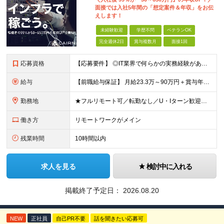
面接では入社5年間の「想定案件＆年収」をお伝
えします！
未経験歓迎
学歴不問
ベテランOK
完全週休2日
賞与複数月
面接1回
応募資格
【応募要件】 ◎IT業界で何らかの実務経験がある方 └2～3ヶ月の実務経験のある方は歓迎します！ 例）PCキッティングやモバイル通信基地局の業務経験者など インフラエンジニアとして経験のある方は、
給与
【前職給与保証】 月給23.3万～90万円＋賞与年2回＋インセンティブ ★年収1000万円以上の実績あり！ ※上記月給には月20～30時間分（2万9,300円～21万7,900円）の固定残業代を含み
勤務地
★フルリモート可／転勤なし／U・Iターン歓迎★ ◎勤務地は相談の上、ご自宅近くに調整します！ 【勤務地】 本社、または東京／埼玉／千葉／神奈川／愛知／仙台のクライアント先 ◎完全在宅（フルリモート）
働き方
リモートワークがメイン
残業時間
10時間以内
求人を見る
検討中に入れる
掲載終了予定日：
2026.08.20
NEW
正社員
自己PR不要
話を聞きたい応募可