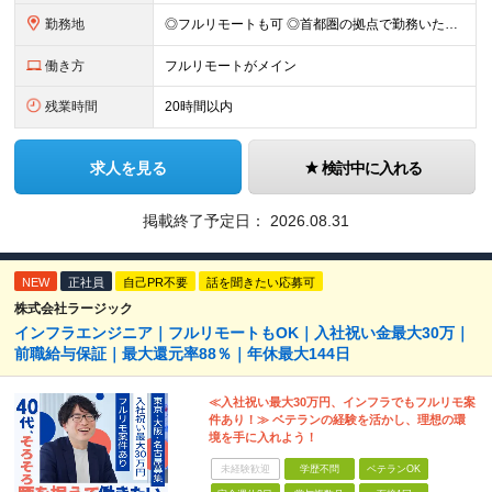
勤務地
◎フルリモートも可 ◎首都圏の拠点で勤務いただくことを想定しております ■本社（湘南本社） 神奈川県藤沢市辻堂神台2-2-1 アイクロス湘南8階 └JR東海道線「辻堂駅」徒歩3分 ■東北支社 秋田
働き方
フルリモートがメイン
残業時間
20時間以内
求人を見る
検討中に入れる
掲載終了予定日：
2026.08.31
NEW
正社員
自己PR不要
話を聞きたい応募可
株式会社ラージック
インフラエンジニア｜フルリモートもOK｜入社祝い金最大30万｜
前職給与保証｜最大還元率88％｜年休最大144日
≪入社祝い最大30万円、インフラでもフルリモ案
件あり！≫ ベテランの経験を活かし、理想の環
境を手に入れよう！
未経験歓迎
学歴不問
ベテランOK