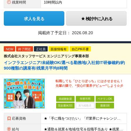
残業時間
10時間以内
求人を見る
検討中に入れる
掲載終了予定日：
2026.08.20
NEW
終了間近
正社員
面接情報有
自己PR不要
株式会社スタッフサービス エンジニアリング事業本部
インフラエンジニア/未経験OK/選べる勤務地/入社前IT研修確約/約
900種類の講座有/残業月平均8時間
転職しても「ひとりぼっち」にはさせません！
先輩の隣で、“安心IT業界デビュー”しよう☆彡
未経験歓迎
学歴不問
ベテランOK
完全週休2日
賞与複数月
面接1回
応募資格
★「手に職をつけたい」「IT業界にチャレンジしたい」方歓迎！ ■学歴不問 ■IT知識・理系文系不問！未経験・第二新卒OK ★ITサポート・IT事務やエンジニアの経験をお持ちの方は優遇します！ 地方在
給与
★通勤＆就業＆地域/住宅＆役職手当あり ★残業代は全額支給 ★選べる給与制度あり！ ■東京・神奈川・千葉・埼玉勤務の場合 月給24.5万円～55万円＋諸手当 （残業代は全額支給） (20,000円の