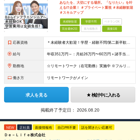
あなたを、大切にする場所。 「なりたい」を叶
えるIT企業！ ＃プライベート重視 ＃未経験歓迎
＃スキルアップ
未経験歓迎
学歴不問
ベテランOK
完全週休2日
賞与複数月
面接1回
応募資格
＊未経験者大歓迎！学歴・経験不問/第二新卒歓迎/充実研修/WEB面接可能＊ ▼未経験歓迎＆完全ポテンシャル採用！▼ 基礎のキソから学べる研修があるので経験は一切不問！ 面接では「あなたの想い」を教
給与
年収351万円～：月給26万円〜60万円＋諸手当＋インセンティブ（２種）＋賞与 ★Point 設立から9ヶ月で全社員2万円の昇給実績 ※成果はしっかりと還元いたします！ ★Point 100％年
勤務地
☆リモートワーク（在宅勤務）実施中 ※フルリモート可 【グループ本社】東京都中央区八丁堀3-6-6 アド京橋ビル2F ∟宝町駅 5分/京橋駅 7分/八丁堀駅7分/JR東京駅10分 【プロジェクト先
働き方
リモートワークがメイン
求人を見る
検討中に入れる
掲載終了予定日：
2026.08.20
NEW
正社員
面接情報有
自己PR不要
話を聞きたい応募可
Ｄｅ－Ｌｉｆｅ株式会社