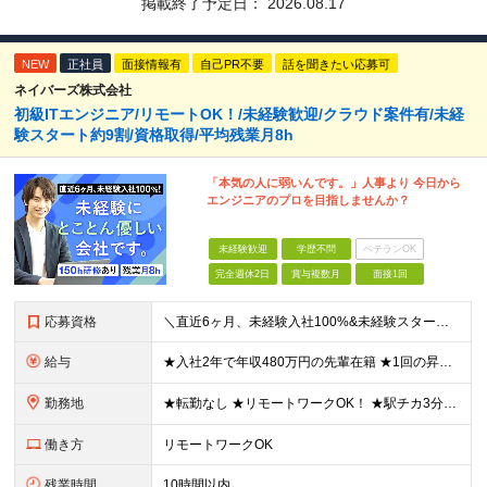
掲載終了予定日：
2026.08.17
NEW
正社員
面接情報有
自己PR不要
話を聞きたい応募可
ネイバーズ株式会社
初級ITエンジニア/リモートOK！/未経験歓迎/クラウド案件有/未経
験スタート約9割/資格取得/平均残業月8h
「本気の人に弱いんです。」人事より 今日から
エンジニアのプロを目指しませんか？
未経験歓迎
学歴不問
ベテランOK
完全週休2日
賞与複数月
面接1回
応募資格
＼直近6ヶ月、未経験入社100%&未経験スタート95%／ ★未経験歓迎！ITに興味のある方大歓迎◎ ◆経験・学歴不問 ◆32歳以下の方（若年層のキャリア形成を図るため） ≪こんな方に向いています≫
給与
★入社2年で年収480万円の先輩在籍 ★1回の昇給で3～5万円UPした実績あり ★初年度想定年収250～600万円 月給20万5000円～50万円＋決算賞与＋各種手当 ※みなし残業代はございません
勤務地
★転勤なし ★リモートワークOK！ ★駅チカ3分のオフィス勤務 大阪本社、大阪府内などの各プロジェクト先の いずれかにて勤務していただきます。 ※ご自宅からの居住地を考慮して、配属先を決定いたします
働き方
リモートワークOK
残業時間
10時間以内