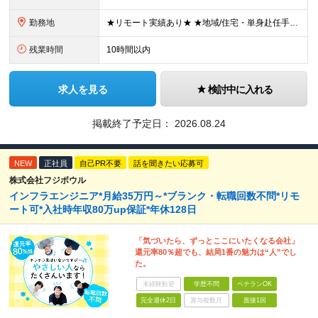
勤務地
★リモート実績あり★ ★地域/住宅・単身赴任手当などサポートも万全 ★転任費用や寮・社宅制度も完備しています ★勤務地については希望を考慮の上、決定します ★面接地エリアでの就業率92％以上！ 『地
残業時間
10時間以内
求人を見る
検討中に入れる
掲載終了予定日：
2026.08.24
NEW
正社員
自己PR不要
話を聞きたい応募可
株式会社フジボウル
インフラエンジニア*月給35万円～*ブランク・転職回数不問*リモ
ート可*入社時年収80万up保証*年休128日
「気づいたら、ずっとここにいたくなる会社」
還元率80％超でも、結局1番の魅力は“人”でし
た。
未経験歓迎
学歴不問
ベテランOK
完全週休2日
賞与複数月
面接1回