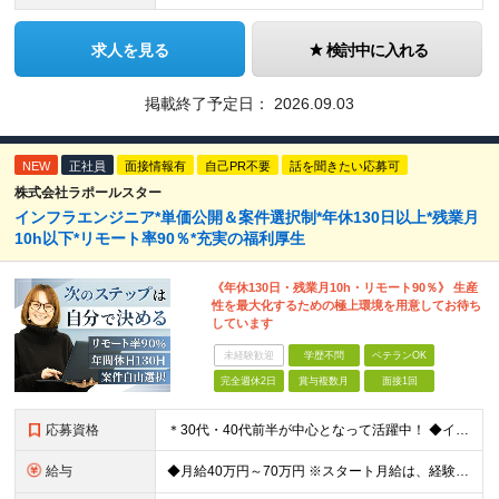
求人を見る
検討中に入れる
掲載終了予定日：
2026.09.03
NEW
正社員
面接情報有
自己PR不要
話を聞きたい応募可
株式会社ラポールスター
インフラエンジニア*単価公開＆案件選択制*年休130日以上*残業月
10h以下*リモート率90％*充実の福利厚生
《年休130日・残業月10h・リモート90％》 生産
性を最大化するための極上環境を用意してお待ち
しています
未経験歓迎
学歴不問
ベテランOK
完全週休2日
賞与複数月
面接1回
応募資格
＊30代・40代前半が中心となって活躍中！ ◆インフラ（サーバー・ネットワーク・クラウド等）の設計、構築、テストいずれかの実務経験3年以上 ◆学歴不問 ★求める人物像： ◎他責ではなく、自身のキャ
給与
◆月給40万円～70万円 ※スタート月給は、経験・能力・前職の給与等を考慮の上で決定いたします。 ※上記金額には残業の有無に関わらず、 月30時間分の固定残業代（7万6,000円～13万3,000円