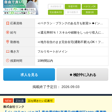
未経験歓迎
学歴不問
ベテランOK
完全週休2日
賞与複数月
面接1回
応募資格
≪ベテラン・ブランクのある方も歓迎≫ ■インフラエンジニアとしての実務経験をお持ちの方(運用・保守のみやオンプレミスのみの経験でもOK) ■学歴不問 ≪こんな方はぜひご応募ください≫ □ワークライフ
給与
≪還元率80％！スキルや経験をしっかり収入に反映します≫ 年俸530万円以上＋業績賞与 ※スキル・経験を考慮の上、優遇いたします ※上記年俸を12分割し、月1回支給します ※上記年俸には固定残業代
勤務地
≪地方在住のまま完全在宅(通勤不要)もOK！フルリモート7割、ハイブリッド2割！≫ ご自宅でのリモートワーク、または東京都、神奈川、埼玉、千葉を中心とするお客様先での勤務 ■本社アクセス 東京都豊島
働き方
フルリモートがメイン
残業時間
10時間以内
求人を見る
検討中に入れる
掲載終了予定日：
2026.09.03
NEW
正社員
話を聞きたい応募可
株式会社リンク