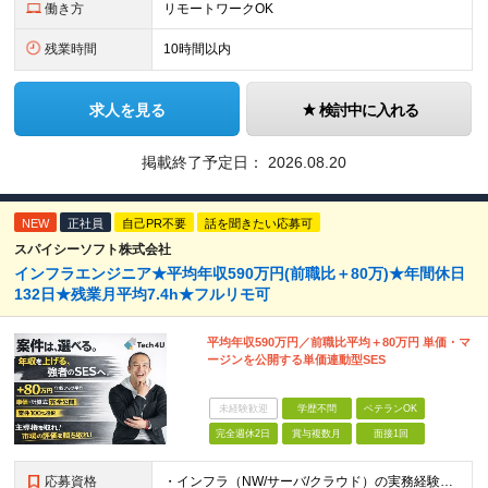
働き方
リモートワークOK
残業時間
10時間以内
求人を見る
検討中に入れる
掲載終了予定日：
2026.08.20
NEW
正社員
自己PR不要
話を聞きたい応募可
スパイシーソフト株式会社
インフラエンジニア★平均年収590万円(前職比＋80万)★年間休日
132日★残業月平均7.4h★フルリモ可
平均年収590万円／前職比平均＋80万円 単価・マ
ージンを公開する単価連動型SES
未経験歓迎
学歴不問
ベテランOK
完全週休2日
賞与複数月
面接1回
応募資格
・インフラ（NW/サーバ/クラウド）の実務経験をお持ちの方（目安：1年以上は全員面接確定） ・インフラに興味がある未経験の方 ・学歴不問 ■ こんな方を歓迎します ・IaC（Terraform等）