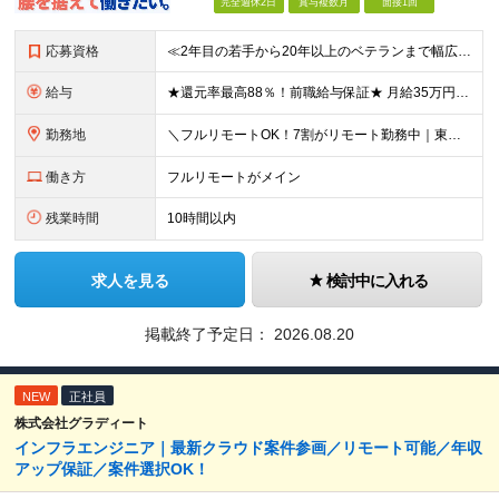
完全週休2日
賞与複数月
面接1回
応募資格
≪2年目の若手から20年以上のベテランまで幅広く活躍！≫ ■インフラエンジニアとしての実務経験をお持ちの方 ┗サーバ・ネットワークいずれかのみでも可 ┗オンプレミスのみ経験者もOK ┗リーダー経験など
給与
★還元率最高88％！前職給与保証★ 月給35万円～＋賞与年2回 ★還元率は案件単価の76～88％！ ★入社祝い金10～30万円！住宅・在宅・家族など手当充実！ ◎経験・スキルなどを考慮し、優遇し
勤務地
＼フルリモートOK！7割がリモート勤務中｜東京・愛知・大阪で積極採用中！／ 東京・神奈川・千葉・埼玉、大阪・京都・兵庫・滋賀、愛知などのプロジェクト先、または在宅勤務 ★転勤なし ★希望するエリアで
働き方
フルリモートがメイン
残業時間
10時間以内
求人を見る
検討中に入れる
掲載終了予定日：
2026.08.20
NEW
正社員
株式会社グラディート
インフラエンジニア｜最新クラウド案件参画／リモート可能／年収
アップ保証／案件選択OK！