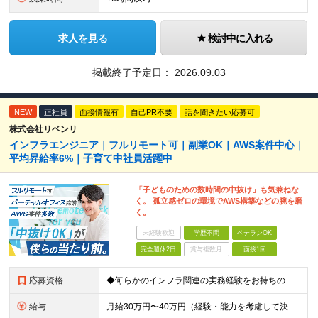
求人を見る
検討中に入れる
掲載終了予定日：
2026.09.03
NEW
正社員
面接情報有
自己PR不要
話を聞きたい応募可
株式会社リベンリ
インフラエンジニア｜フルリモート可｜副業OK｜AWS案件中心｜
平均昇給率6%｜子育て中社員活躍中
「子どものための数時間の中抜け」も気兼ねな
く。 孤立感ゼロの環境でAWS構築などの腕を磨
く。
未経験歓迎
学歴不問
ベテランOK
完全週休2日
賞与複数月
面接1回
応募資格
◆何らかのインフラ関連の実務経験をお持ちの方 ◆学歴不問 ＜特に歓迎する方＞ ◆Linuxサーバーの構築・運用経験（3年以上） ◆パブリッククラウド（AWS / Azure / GCPいずれか）を用
給与
月給30万円〜40万円（経験・能力を考慮して決定） ※固定残業代20時間分（4.0〜5.5万円）含む／超過分は全額支給 ※経験・スキルを考慮のうえ決定いたします ※6ヶ月の試用期間あり。期間中の待遇に