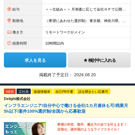
給与
＜＜仕組み＞＞ 月単価に応じて会社ＨＰで公開しているテーブルにもとづき毎月決定されます！ https://www.tech4u.dev/payroll ＜＜実績＞＞ 平均年収実績：590万円 ＜＜
勤務地
（希望にあわせた選択制） 東京都、神奈川県、埼玉県、千葉県、大阪府、兵庫県、京都府、愛知県、福岡県の各プロジェクト先 ・フル／ハイブリッドリモート案件あり ・転勤なし ・U・Iターンも歓迎＆支援可能
働き方
リモートワークがメイン
残業時間
10時間以内
求人を見る
検討中に入れる
掲載終了予定日：
2026.08.20
NEW
正社員
面接情報有
自己PR不要
話を聞きたい応募可
Delight株式会社
インフラエンジニア/自分中心で働ける会社/1カ月連休も可/残業月
5h以下/案件100%選択制/全国から応募歓迎
希望の年収、案件、働き方の全てを叶えます！
目指せ。諸外国のようなライフスタイル！