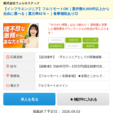
株式会社ウェルネステック
【インフラエンジニア】フルリモートOK｜案件数9,000件以上から
自由に選べる｜還元率82％～｜食事補助あり◎
「やりがい搾取」はもう終わり！ 高待遇と充実
した福利厚生でワンランク上の生活が手に入りま
す！
未経験歓迎
学歴不問
ベテランOK
完全週休2日
賞与複数月
面接1回
応募資格
【必須条件】 ・ITエンジニアとしての実務経験が1年以上ある方 ※開発・インフラ・運用保守など分野・フェーズは不問！ ※学歴不問 【歓迎条件】 ・基本設計、詳細設計などの経験がある方 ・AWS, G
給与
【経験者】月給40万円～120万円(固定残業代含む)+各種手当 ※月給には、みなし残業手当(月30時間／5万8,000円～15万7,000円)を含みます ※上記を超える時間外労働分は追加で支給します
勤務地
【フルリモート／全国各地】 ★全国どこからでも参画可能！フルリモート案件も多数！ ※プロジェクトは100%選択制。あなたの希望を最優先します。 ※フルリモート、ハイブリッド、常駐案件から自由に選択可能
働き方
フルリモートがメイン
求人を見る
検討中に入れる
掲載終了予定日：
2026.09.03