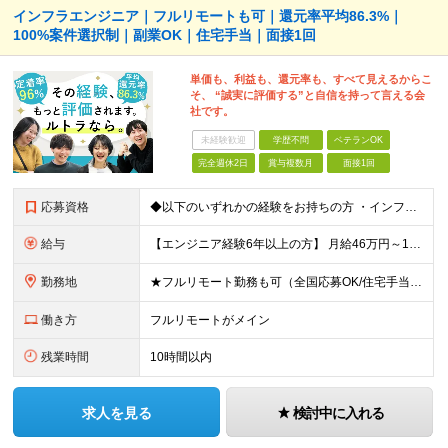
インフラエンジニア｜フルリモートも可｜還元率平均86.3%｜
100%案件選択制｜副業OK｜住宅手当｜面接1回
単価も、利益も、還元率も、すべて見えるからこ
そ、 “誠実に評価する”と自信を持って言える会
社です。
未経験歓迎
学歴不問
ベテランOK
完全週休2日
賞与複数月
面接1回
応募資格
◆以下のいずれかの経験をお持ちの方 ・インフラ設計・構築の実務経験（オンプレ/クラウドどちらもOK） ・クラウド環境下での運用保守に関する実務経験 ◆学歴不問 ＜こんな方は特に歓迎します＞ ◎これま
給与
【エンジニア経験6年以上の方】 月給46万円～100万円（固定残業代含む） ※上記月給には月30時間分の固定残業代（月8万7,400円～月19万円）を含む。超過分は全額支給。 【エンジニア経験4年以
勤務地
★フルリモート勤務も可（全国応募OK/住宅手当を支給します） ※案件によって常駐が必要になる場合があります。 ※希望がない限り、転勤はありません ※U・Iターン歓迎 ★ルトラの社員は全国各地で活躍中
働き方
フルリモートがメイン
残業時間
10時間以内
求人を見る
検討中に入れる