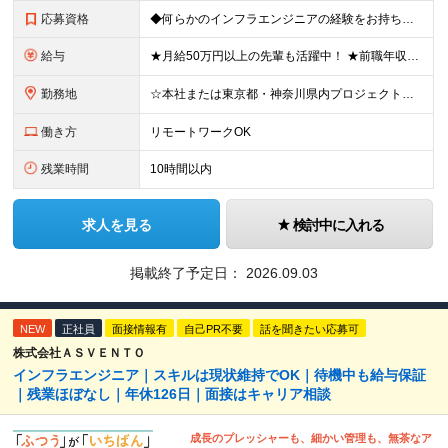
応募資格
◆何らかのインフラエンジニアの経験をお持ちの方 ┗設計・構築経験だけではなく、運用・保守経験があるという方も、お気軽にご応募ください！ ┗ブランク・転職回数は不問です！ ┗ネガティブな応募理由も歓迎で
給与
★月給50万円以上の先輩も活躍中！ ★前職年収から80万円以上UP保証 月給35万円～ ※月給には固定残業代を含む(月20時間分/2万6000円～/超過分別途支給） ※残業がなくても上記支給(基本残
勤務地
☆本社または東京都・神奈川県内プロジェクト先での勤務となります ☆リモートワークOKの案件も多数あります(応相談) ☆転居を伴う転勤はありません ☆九州地方、北陸地方、北海道からの転職者も多数在籍！/
働き方
リモートワークOK
残業時間
10時間以内
求人を見る
検討中に入れる
掲載終了予定日：
2026.09.03
NEW
正社員
面接情報有
自己PR不要
話を聞きたい応募可
株式会社ＡＳＶＥＮＴＯ
インフラエンジニア｜スキルは現状維持でOK｜待機中も給与保証
｜残業ほぼなし｜年休126日｜面接はキャリア相談
成長のプレッシャーも、細かい管理も、無茶なア