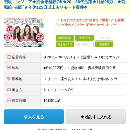
初級エンジニア★完全未経験OK★20～30代活躍★月給28万～★前
職給与保証★年休125日以上★リモート案件有
＼* あなたのためだけに研修をご用意* ／ お花屋
さん出身のメンバーもITデビューしました♪
未経験歓迎
学歴不問
ベテランOK
完全週休2日
賞与複数月
面接1回
応募資格
★20代～30代がメインに活躍！ ★30代でエンジニアデビューしたメンバーも！ ■経験・資格不問 ■学歴不問 ━━━━━……‥ 当社では何よりもコミュニケーション力を 重視した採用を行っています！
給与
■月給28万円～＋資格補助（資格受験費用立替、書籍代立替）＋リファラル手当（経験者10万円/未経験者6万円） ※給与は経験・スキルに応じて決定します ※上記給与額には固定残業代（20時間分/34,39
勤務地
＜リモート案件あり！＞ 本社または都内のクライアント先での勤務となります。 ■本社/東京都千代田区神田司町2-10-4 NOVEL WORK Kanda 3階 (変更の範囲)上記を除く当社関連勤務地
働き方
リモートワークOK
残業時間
10時間以内
求人を見る
検討中に入れる