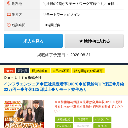
勤務地
＼社員の9割がリモートワーク実施中！／ ★転勤ナシ！ ★UIターン歓迎！ 関東、関西、東海、九州・中国エリアの各プロジェクト先から希望を優先して決定。 ※リモート案件も多数あり！ ◆関東エリア
働き方
リモートワークがメイン
残業時間
10時間以内
求人を見る
検討中に入れる
掲載終了予定日：
2026.08.31
NEW
正社員
面接情報有
自己PR不要
話を聞きたい応募可
Ｄｅ－Ｌｉｆｅ株式会社
インフラエンジニア◆正社員定着率100％◆前職給与UP保証◆月給
32万円～◆年休125日以上◆リモート案件あり
※※前職給与保証＆先輩は全員年収UP※※ 頑張
りをしっかり還元する当社で理想を叶えてくださ
い！
未経験歓迎
学歴不問
ベテランOK
完全週休2日
賞与複数月
面接1回