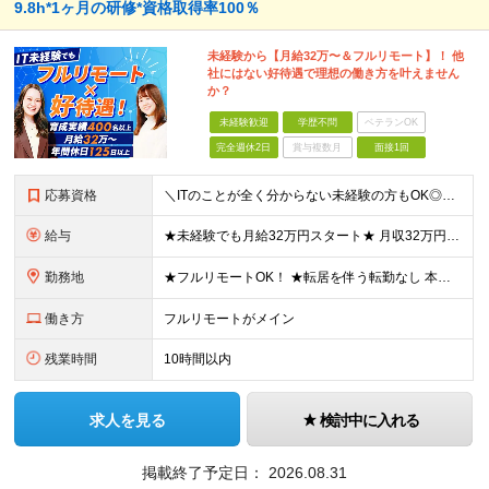
9.8h*1ヶ月の研修*資格取得率100％
未経験から【月給32万〜＆フルリモート】！ 他
社にはない好待遇で理想の働き方を叶えません
か？
未経験歓迎
学歴不問
ベテランOK
完全週休2日
賞与複数月
面接1回
応募資格
＼ITのことが全く分からない未経験の方もOK◎／≪ポテンシャル採用実施中≫ ★未経験OK！フリータからの正社員デビューもOK！ ★学歴不問 ≪こんな方にピッタリです！≫ ◎未経験から本気でエンジニア
給与
★未経験でも月給32万円スタート★ 月収32万円～35万円＋各種手当（資格手当だけで毎月15万の上乗せ実績あり！） ★資格手当豊富！1資格につき最大3万円支給 ★功績手当の導入で、毎月のお給与に上乗
勤務地
★フルリモートOK！ ★転居を伴う転勤なし 本社またはプロジェクト先にて勤務いただきます！ ※プロジェクト先は一都三県及び23区内がメイン 【本社】 東京都新宿区神楽坂1-2 研究社英語センタービ
働き方
フルリモートがメイン
残業時間
10時間以内
求人を見る
検討中に入れる
掲載終了予定日：
2026.08.31