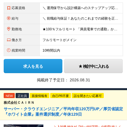
応募資格
＼ 運用保守から設計構築へのステップアップ応援！ ／ ★学歴・分野不問（運用保守経験のみでも歓迎） ★「設計・構築に挑戦したい」「市場価値を高めたい」という意欲を重視！ ┗豊富な案件（SIer直下など
給与
＼ 前職給与保証！あなたのこれまでの経験を正当評価 ／ ★月収50万円～スタート！【年俸600万～1,162万8,000円（12分割）】 ――「頑張りが給与に直結しない…」そんな不満とは無縁の環境で
勤務地
★100％フルリモート 「満員電車での通勤」から卒業できます！ ★転勤なし 【本社】 東京都新宿区神楽坂1-2 研究社英語センタービル3階 本社またはプロジェクト先にて勤務いただきます！ ※プロジ
働き方
フルリモートがメイン
残業時間
10時間以内
求人を見る
検討中に入れる
掲載終了予定日：
2026.08.31
NEW
正社員
面接情報有
自己PR不要
話を聞きたい応募可
株式会社ＣＡＩＲＮ
サーバー・クラウドエンジニア／平均年収120万円UP／厚労省認定
『ホワイト企業』案件選択制度／年休129日
＼入社後 99％が『50～650万円』の年収UP！／