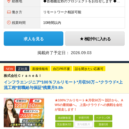
勤務地
◆首都圏近郊のプロジェクトをお任せします ◆転勤なし ◆自社オフィスで働ける案件もございます 【本社】 東京都中央区日本橋小伝馬町1-1 日本橋末広ビル6階 ※変更の範囲：上記を除く当社関連勤務地
働き方
リモートワーク相談可能
残業時間
10時間以内
求人を見る
検討中に入れる
掲載終了予定日：
2026.09.03
NEW
正社員
面接情報有
自己PR不要
話を聞きたい応募可
株式会社Ｃｒａｎｅ＆Ｉ
インフラエンジニア*100％フルリモート*月収50万～*クラウド×上
流工程*前職給与保証*残業月9.8h
★100%フルリモート★月収50万〜 設計から、A
WSの最前線へ。 上流×クラウドへの挑戦を会社
が並走します！
未経験歓迎
学歴不問
ベテランOK
完全週休2日
賞与複数月
面接1回