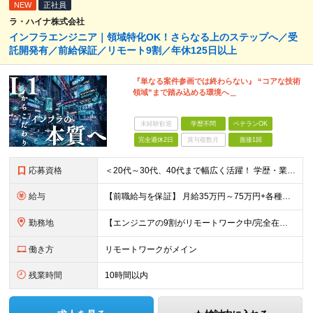
NEW
正社員
ラ・ハイナ株式会社
インフラエンジニア｜領域特化OK！さらなる上のステップへ／受
託開発有／前給保証／リモート9割／年休125日以上
『単なる案件参画では終わらない』 “コアな技術
領域”まで踏み込める環境へ＿
未経験歓迎
学歴不問
ベテランOK
完全週休2日
賞与複数月
面接1回
応募資格
＜20代～30代、40代まで幅広く活躍！ 学歴・業界・領域不問＞ インフラエンジニアとして下記いずれかの経験がある方 ■設計・構築の経験（サーバ、ネットワーク、クラウド、セキュリティ、データベース）
給与
【前職給与を保証】 月給35万円～75万円+各種手当+決算賞与 ★資格手当や資格取得報奨金、役職手当など待遇、福利厚生が充実！ ★1年で年収100万円以上アップした社員も在籍！ ※経験・スキルを考
勤務地
【エンジニアの9割がリモートワーク中/完全在宅ワークで働くメンバーも◎】 現在、エンジニアの約9割がリモートワークを実施。 そのうち約3割がフルリモートで勤務しており、地方在住のメンバーも活躍していま
働き方
リモートワークがメイン
残業時間
10時間以内