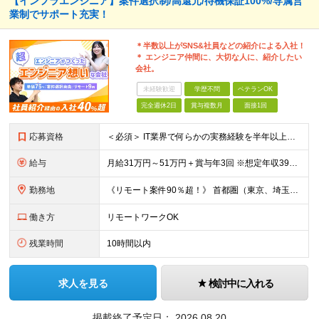
【インフラエンジニア】案件選択制/高還元/待機保証100%/専属営
業制でサポート充実！
＊半数以上がSNS&社員などの紹介による入社！
＊ エンジニア仲間に、大切な人に、紹介したい
会社。
未経験歓迎
学歴不問
ベテランOK
完全週休2日
賞与複数月
面接1回
応募資格
＜必須＞ IT業界で何らかの実務経験を半年以上お持ちの方（使用言語不問） ＜こんなご希望があれば、ぜひ当社にご相談ください＞ ◎ スキルや成果にしっかり見合った給与を受け取りたい ◎ 残業を
給与
月給31万円～51万円＋賞与年3回 ※想定年収394万円～1,032万円 ★年間300万円の賞与実績あり ★平均昇給額3万円 ★エンジニアへの還元率75％（実質78.9%） ※経験・能力を考慮し
勤務地
《リモート案件90％超！》 首都圏（東京、埼玉、千葉、神奈川）、大阪、名古屋、福岡のプロジェクト先やリモートでの勤務となります。 ※面接から入社まで全てオンラインで完結できます！ ※帰社日自
働き方
リモートワークOK
残業時間
10時間以内
求人を見る
検討中に入れる
掲載終了予定日：
2026.08.20