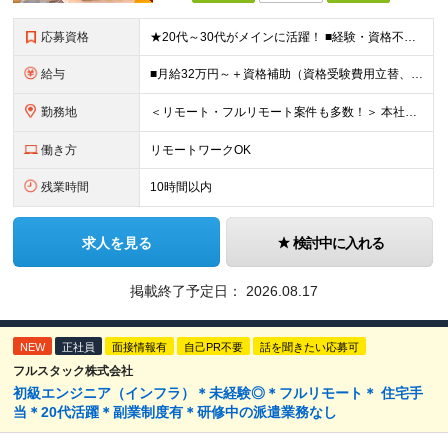
応募資格
★20代～30代がメインに活躍！ ■経験・資格不問 ■学歴不問 ━━━━━……‥ 当社では何よりもコミュニケーション力を 重視した採用を行っています！
給与
■月給32万円～＋資格補助（資格受験費用立替、書籍代立替）＋リファラル手当（経験者10万円/未経験者6万円） ※給与は経験・スキルに応じて決定します ※上記給与額には固定残業代（20時間分/39,68
勤務地
＜リモート・フルリモート案件も多数！＞ 本社または都内のクライアント先での勤務となります。 ■本社/東京都千代田区神田司町2-10-4 NOVEL WORK Kanda 3階 (変更の範囲)上記を除
働き方
リモートワークOK
残業時間
10時間以内
求人を見る
検討中に入れる
掲載終了予定日：
2026.08.17
NEW
正社員
面接情報有
自己PR不要
話を聞きたい応募可
フルスタック株式会社
初級エンジニア（インフラ）＊未経験◎＊フルリモート＊ 住宅手
当＊20代活躍＊副業制度有＊研修中の派遣業務なし