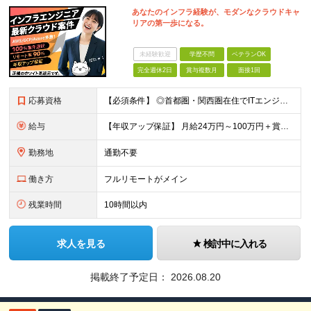
あなたのインフラ経験が、モダンなクラウドキャ
リアの第一歩になる。
未経験歓迎
学歴不問
ベテランOK
完全週休2日
賞与複数月
面接1回
応募資格
【必須条件】 ◎⾸都圏・関⻄圏在住でITエンジニアとしての実務経験が3年以上ある⽅（開発・インフラいずれも歓迎） →⾸都圏（東京、神奈川、千葉、埼⽟）、関⻄圏（⼤阪、兵庫、京都）在住のITエンジニア採
給与
【年収アップ保証】 月給24万円～100万円＋賞与（年3回）＋諸手当 ◆想定年収432万円〜1200万円(経験・スキルを考慮し決定) ※年収アップ保証付帯 ◆基本給には⽉20時間分の固定残業代(31,
勤務地
通勤不要
働き方
フルリモートがメイン
残業時間
10時間以内
求人を見る
検討中に入れる
掲載終了予定日：
2026.08.20