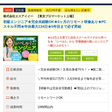
NEW
正社員
面接情報有
自己PR不要
話を聞きたい応募可
株式会社エスアイイー 【東京プロマーケット上場】
初級エンジニア★完全未経験OK★3ヶ月のリモート研修あり★PC
スキル不問★年休最大134日★5年目まで必ず昇給
★1.6万人を育てた自社スクールでイチから学べ
る★ 「レベル1」から 市場価値の高いエンジニア
へ駆け上がろう！
未経験歓迎
学歴不問
ベテランOK
完全週休2日
賞与複数月
面接1回
応募資格
＜完全未経験OK！文系出身者70％！＞ ■第二新卒歓迎 ■学歴・経歴不問・社会人未経験もOK ■20代を中心に活躍中◎ ★☆先輩たちの前職☆★ 元アパレルスタッフや塾講師、介護士、事務、営業など社員
給与
＼平均年収517万円！入社5年目まで毎年必ず昇給／ ■賞与年3回 ■年収800万円以上も可 ■入社3年以上の平均年収469.2万円 月給23万2000円以上＋賞与年3回＋各種手当 ☆入社5年目まで最
勤務地
【研修中は完全在宅勤務】 ■7割以上のプロジェクトでリモートワークを導入 ■一都三県のプロジェクト先 ■転居を伴う転勤なし ＜プロジェクト先＞ 東京・神奈川・千葉・埼玉でのプロジェクト先にて勤務いた
働き方
リモートワークOK
残業時間
10時間以内