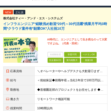
NEW
正社員
株式会社ティー・アンド・エス・システムズ
インフラエンジニア*経験浅め歓迎*20代～30代活躍*残業月平均3時
間*クラウド案件有*副業OK*入社祝10万
AI時代に、エンジニアとして生き残るのって大変
ですよね。（代表・田村）
未経験歓迎
学歴不問
ベテランOK
完全週休2日
賞与複数月
面接1回
応募資格
＼オペレーターやヘルプデスクも大歓迎◎まずはご応募ください／ ◆学歴不問 ◆IT業界での勤務経験がある方（職種・年数不問） ┗例：オペレーター、ヘルプデスク、開発からインフラ領域へのシフト、スク
給与
＜前給保証◆前職年収→当社1年目で100万円以上アップ実績あり◆基本的に全員毎年昇給＞ 月給45万円（固定残業代：30時間分/85,470円）※PM/PL/PMO経験2年以上 月給36万円（固定残業
勤務地
◆首都圏近郊のプロジェクトをお任せします ◆転勤なし ◆自社オフィスで働ける案件もございます 【本社】 東京都中央区日本橋小伝馬町1-1 日本橋末広ビル6階 ※変更の範囲：上記を除く当社関連勤務地
働き方
リモートワーク相談可能
残業時間
10時間以内