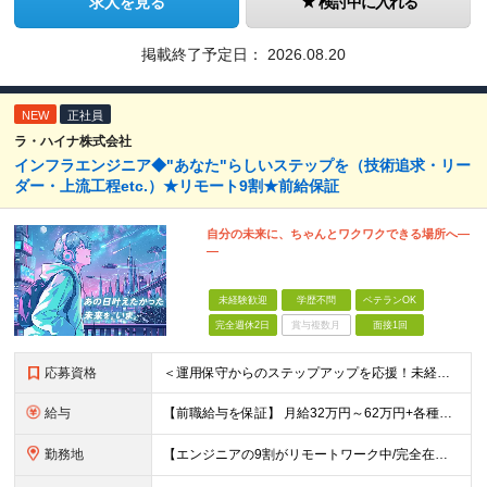
求人を見る
検討中に入れる
掲載終了予定日：
2026.08.20
NEW
正社員
ラ・ハイナ株式会社
インフラエンジニア◆"あなた"らしいステップを（技術追求・リー
ダー・上流工程etc.）★リモート9割★前給保証
自分の未来に、ちゃんとワクワクできる場所へ―
―
未経験歓迎
学歴不問
ベテランOK
完全週休2日
賞与複数月
面接1回
応募資格
＜運用保守からのステップアップを応援！未経験からの挑戦も大歓迎です♪＞ ■インフラエンジニアとして何らかの実務経験がある方（経験領域不問） ■学歴不問 【こんな方にピッタリの環境です！】 ・運用保守
給与
【前職給与を保証】 月給32万円～62万円+各種手当+決算賞与 ★資格手当や資格取得報奨金、役職手当など待遇、福利厚生が充実！ ★1年で年収60万円以上アップした社員が多数！ ※経験・スキルを考慮
勤務地
【エンジニアの9割がリモートワーク中/完全在宅ワークで働くメンバーも◎】 現在、エンジニアの約9割がリモートワークを実施。 そのうち約3割がフルリモートで勤務しており、地方在住のメンバーも活躍していま