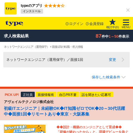
typeのアプリ
インストール
ログイン
会員登録
検討中(
0
)
MENU
87
求人検索結果
件中
1～50
件表示
ネットワークエンジニア（運用保守） × 面接1回の転職・求人情報
ネットワークエンジニア（運用保守）／面接1回
変更
保存した検索条件
PICK UP!
正社員
面接情報有
自己PR不要
話を聞きたい応募可
アヴェイルテクノロジ株式会社
初級ITエンジニア｜未経験OK◆IT知識ゼロでOK◆20～30代活躍
中◆面接1回◆リモートあり◆東京・大阪募集
◆◆設計・構築のエンジニアとして育成◆◆
「研修が終わったから」と、現場デビューを急ぐ