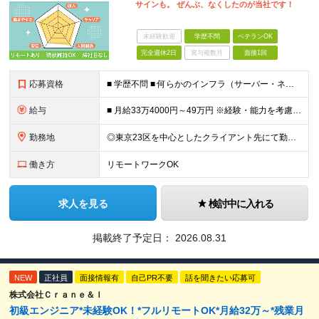
サインも。 ぜんぶ、なくしたのが当社です！
未経験歓迎
学歴不問
ベテランOK
完全週休2日
賞与複数月
面接1回
応募資格
■ 学歴不問 ■ 何らかのインフラ（サーバー・ネットワーク）の実務経験をお持ちの方 ※運用・保守の経験のみという方も大歓迎です！ ＼こんな方にピッタリの環境です／ ◎案件がコロコロ変わることに疲れて
給与
■ 月給33万4000円～49万円 ※経験・能力を考慮して優遇します。 ※上記には固定残業代（月30時間分・6万3500円～9万3100円）を含みます。超過分は全額支給。 ※待機期間中全額給与を保証
勤務地
◎東京23区を中心としたクライアント先にて勤務いただきます（転居を伴う転勤なし） ◎在宅勤務も活用できます ■ 本社 東京都江戸川区南葛西3-5-3-402 (変更の範囲)上記を除く当社関連勤務地
働き方
リモートワークOK
求人を見る
検討中に入れる
掲載終了予定日：
2026.08.31
NEW
正社員
面接情報有
自己PR不要
話を聞きたい応募可
株式会社Ｃｒａｎｅ＆Ｉ
初級エンジニア*未経験OK！*フルリモートOK*月給32万～*残業月