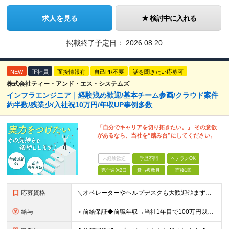
求人を見る
検討中に入れる
掲載終了予定日：
2026.08.20
NEW
正社員
面接情報有
自己PR不要
話を聞きたい応募可
株式会社ティー・アンド・エス・システムズ
インフラエンジニア｜経験浅め歓迎/基本チーム参画/クラウド案件
約半数/残業少/入社祝10万円/年収UP事例多数
「自分でキャリアを切り拓きたい。」 その意欲
があるなら、当社を“踏み台”にしてください。
未経験歓迎
学歴不問
ベテランOK
完全週休2日
賞与複数月
面接1回
応募資格
＼オペレーターやヘルプデスクも大歓迎◎まずはご応募ください／ ◆学歴不問 ◆IT業界での勤務経験がある方（職種・年数不問） ┗例：オペレーター、ヘルプデスク、開発からインフラ領域へのシフト、スク
給与
＜前給保証◆前職年収→当社1年目で100万円以上アップ実績あり◆基本的に全員毎年昇給＞ 月給45万円（固定残業代：30時間分/85,470円）※PM/PL/PMO経験2年以上 月給36万円（固定残業