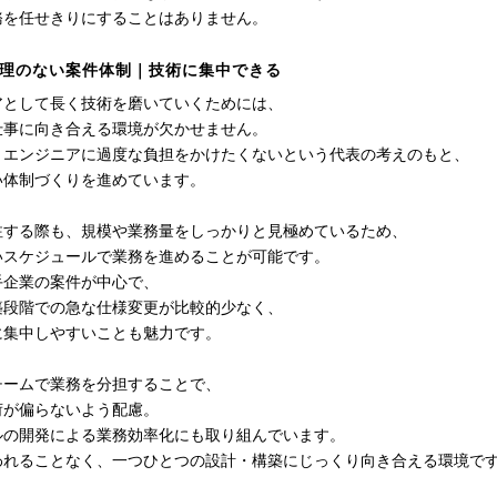
務を任せきりにすることはありません。
理のない案件体制｜技術に集中できる
アとして長く技術を磨いていくためには、
仕事に向き合える環境が欠かせません。
、エンジニアに過度な負担をかけたくないという代表の考えのもと、
い体制づくりを進めています。
注する際も、規模や業務量をしっかりと見極めているため、
いスケジュールで業務を進めることが可能です。
手企業の案件が中心で、
築段階での急な仕様変更が比較的少なく、
に集中しやすいことも魅力です。
チームで業務を分担することで、
荷が偏らないよう配慮。
ルの開発による業務効率化にも取り組んでいます。
われることなく、一つひとつの設計・構築にじっくり向き合える環境で