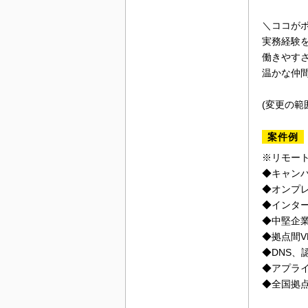
＼ココが
実務経験
働きやす
温かな仲
(変更の範
案件例
※リモー
◆キャン
◆オンプ
◆インタ
◆中堅企
◆拠点間V
◆DNS
◆アプラ
◆全国拠