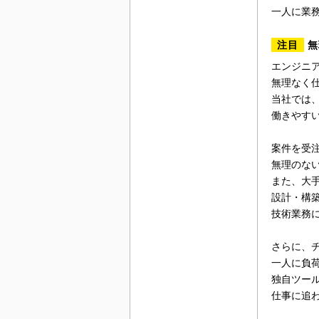
一人に業
注目
無
エンジニ
無理なく
当社では
働きやす
案件を受
無理のな
また、大
設計・構
技術業務
さらに、
一人に負
独自ツー
仕事に追