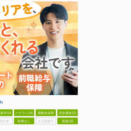
明
）
新卒OK
ベテランOK
複数名採用
完全週休2日
場企業
転勤なし
土日面接可
面接1回