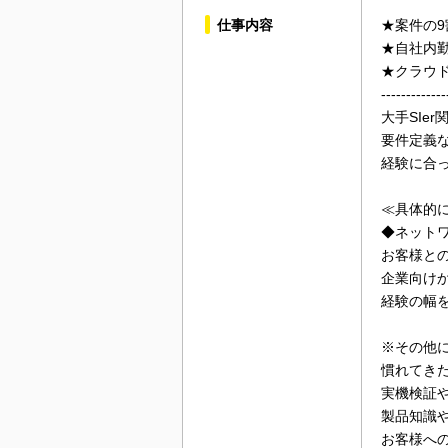
仕事内容
★案件の
★自社内
★クラウド
-------------
大手SIe
要件定義
経験に合
≪具体的
◆ネット
お客様と
企業向け
経験の幅
※その他
慣れてき
実機検証
製品知識
お客様へ