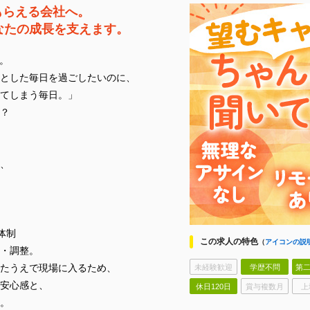
もらえる会社へ。
なたの成長を支えます。
。
とした毎日を過ごしたいのに、
てしまう毎日。」
？
、
体制
この求人の特色
（
アイコンの説
・調整。
たうえで現場に入るため、
未経験歓迎
学歴不問
第二
安心感と、
休日120日
賞与複数月
上
。