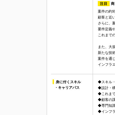
注目
商
案件の約9
顧客と近
さらに、
要件定義
これまで
また、大
新たな技
案件を通
インフラ
身に付くスキル
◆スキル
・キャリアパス
◆設計・
◆これま
◆顧客の課
◆専門知
◆インフ