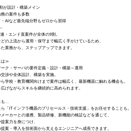
9割が設計・構築メイン
勤務の案件も多数
・AIなど最先端分野もゼロから習得
--
r関連・エンド直案件が全体の9割。
などの上流から運用・保守まで幅広く手がけているため、
った業務から、ステップアップできます。
には≫
ワーク・サーバの要件定義・設計・構築～運用
の交渉や全体設計、構築を実施。
から学校・教育機関向けまで案件は幅広く、最新機器に触れる機会も。
を広げながらスキルを継続的に高められます。
にも…
たら「ITインフラ機器のプリセールス・技術支援」をお任せすることも
やメーカーとの連携、製品研修、新機能の検証などを通じて、
や提案力を身につけ、
の提案・導入を技術面から支えるエンジニアへ成長できます。