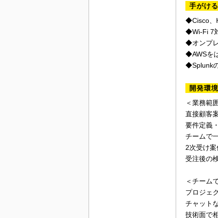
手がけ
◆Cisco
◆Wi-F
◆オンプ
◆AWS
◆Splu
開発環
＜業務範
直接顧客
要件定義
チームで
2次受け
受注後の
＜チーム
プロジェ
チャット
技術面で