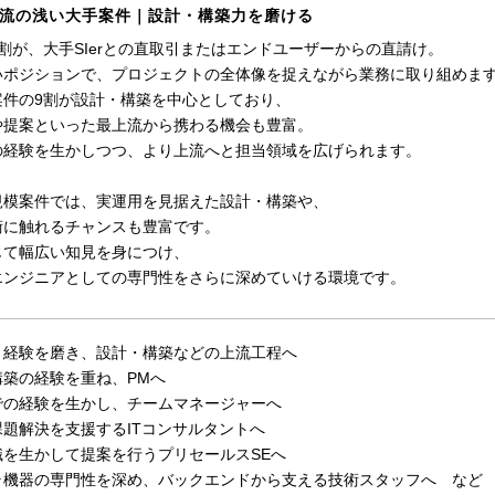
流の浅い大手案件｜設計・構築力を磨ける
割が、大手SIerとの直取引またはエンドユーザーからの直請け。
いポジションで、プロジェクトの全体像を捉えながら業務に取り組めま
案件の9割が設計・構築を中心としており、
や提案といった最上流から携わる機会も豊富。
の経験を生かしつつ、より上流へと担当領域を広げられます。
規模案件では、実運用を見据えた設計・構築や、
術に触れるチャンスも豊富です。
じて幅広い知見を身につけ、
エンジニアとしての専門性をさらに深めていける環境です。
・経験を磨き、設計・構築などの上流工程へ
構築の経験を重ね、PMへ
での経験を生かし、チームマネージャーへ
題解決を支援するITコンサルタントへ
識を生かして提案を行うプリセールスSEへ
ラ機器の専門性を深め、バックエンドから支える技術スタッフへ など