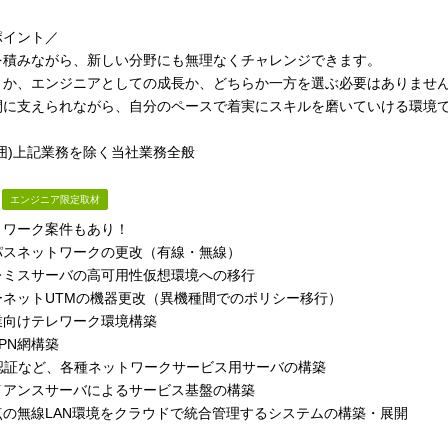
ポイント／
を積みながら、新しい分野にも無理なくチャレンジできます。
さか、エンジニアとしての成長か、どちらか一方を選ぶ必要はありませ
間に支えられながら、自分のペースで着実にスキルを磨いていける環境
囲)上記業務を除く当社業務全般
エンジニア限定取材
トワーク案件もあり！
パスネットワークの更改（有線・無線）
レミスサーバの高可用性仮想環境への移行
ーネットUTMの機器更改（異機種間でのポリシー移行）
業向けテレワーク環境構築
PN網構築
、認証など、各種ネットワークサービス用サーバの構築
イアンスサーバによるサービス基盤の構築
点の無線LAN環境をクラウドで統合管理するシステムの構築・展開