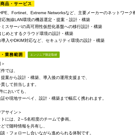
る商品・サービス
、HPE、Fortinet、Extreme Networksなど、主要メーカーのネット
i 7対応無線LAN環境の機器選定・提案・設計・構築
レミスサーバの高可用性仮想化基盤への移行設計・構築
をはじめとするクラウド環境の設計・構築
nkの導入やDKIM対応など、セキュリティ環境の設計・構築
境・業務範囲
エンジニア限定取材
囲＞
案件では、
・提案から設計・構築、導入後の運用支援まで、
一貫して担当します。
案件においても、
検証や現地サーベイ、設計・構築まで幅広く携われます。
でアサイン＞
クトには、2～5名程度のチームで参画。
などで随時情報を共有し、
相談・フォローし合いながら進められる体制です。