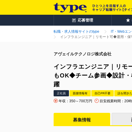
応募管理
転職・求人情報サイトのtype
IT・Webエ
インフラエンジニア｜リモート可◆運用・保守
アヴェイルテクノロジ株式会社
インフラエンジニア｜リモ
もOK◆チーム参画◆設計・
躍
正社員
面接情報有
自己PR不要
話を聞き
年収：350～700万円
目安残業時間：20
募集情報