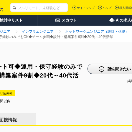
サイトマップ
ヘルプ
求人掲載
検討中リスト
スカウト
AIの求
ンジニア
インフラエンジニア
ネットワークエンジニア（設計・構築）
経験のみでもOK◆チーム参画◆設計・構築案件9割◆20代～40代活躍
ート可◆運用・保守経験のみで
話を聞きたい
構築案件9割◆20代～40代活
掲載
たい応募可
時間以内
面接情報