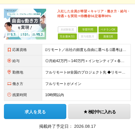
入社した全員が希望＜キャリア・働き方・給与・
待遇＞を実現⇒待機者0&定着率98%
未経験歓迎
学歴不問
ベテランOK
完全週休2日
賞与複数月
面接1回
応募資格
□リモート／出社の頻度も自由に選べる □選考は役員とWeb面談1回のみ □学歴不問／第二新卒歓迎／ブランクOK 【応募条件】 ◎インフラエンジニアの実務経験1年以上をお持ちの方 └運用・監視だけの方
給与
◎月給42万円～140万円＋インセンティブ＋各種手当 ・エンジニア平均年収640万円 ・入社したエンジニア全員年収UP！平均180万円UP！ ・還元率80~95%！平均還元率86.9% ・単価連動型⇒
勤務地
フルリモートor全国のプロジェクト先 ◆リモート実施率93%（リモート／出社の頻度も自分で選べる） ◆UIターン歓迎！転勤なし ※(変更の範囲)上記を除く当社関連勤務地 ＼独立した評価機関による評価
働き方
フルリモートがメイン
残業時間
10時間以内
求人を見る
検討中に入れる
掲載終了予定日：
2026.08.17