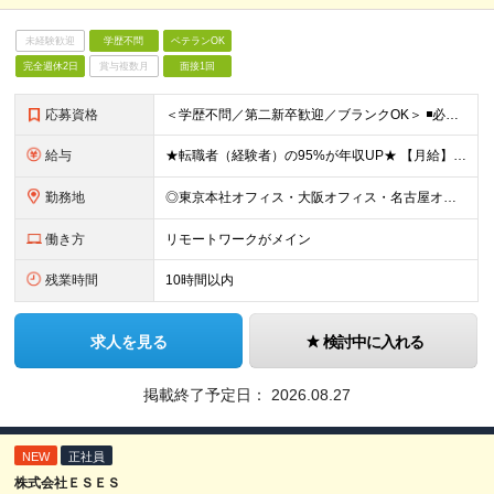
未経験歓迎
学歴不問
ベテランOK
完全週休2日
賞与複数月
面接1回
応募資格
＜学歴不問／第二新卒歓迎／ブランクOK＞ ◾️必須スキル IT業界での何らかの実務経験が3年以上ある方 ◎担当フェーズ・使用言語・開発環境・経験年数・雇用形態などは一切問いません！ ◎ブランクがある
給与
★転職者（経験者）の95%が年収UP★ 【月給】 月給35万円～80万円（みなし残業代含む） ※みなし残業代（月30時間分／66,465円～151,899円）を含む。超過分は追加支給。 ※経験・能力
勤務地
◎東京本社オフィス・大阪オフィス・名古屋オフィス・福岡オフィス ◎首都圏・関西圏・名古屋・福岡のクライアント先 ※希望を考慮いたします。 ※会社都合の転勤はありません（100％エンジニアに選択権があ
働き方
リモートワークがメイン
残業時間
10時間以内
求人を見る
検討中に入れる
掲載終了予定日：
2026.08.27
NEW
正社員
株式会社ＥＳＥＳ