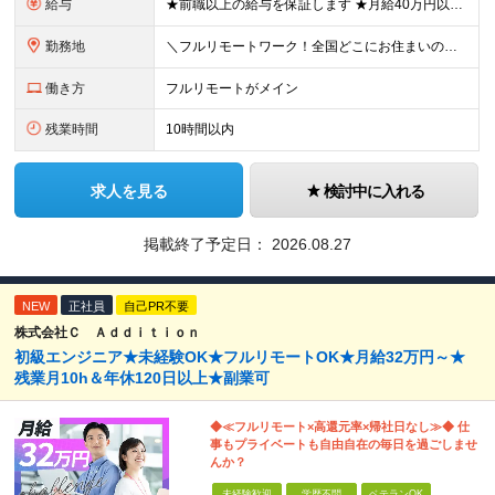
給与
★前職以上の給与を保証します ★月給40万円以上＋インセンティブあり 月給40万円以上＋インセンティブ＋各種手当 ※上記には固定残業代（月30時間・44,400円～）を含みます ※超過分は別途支給し
勤務地
＼フルリモートワーク！全国どこにお住まいの方も大歓迎／ 現在、10名中8名がフルリモートで活躍中！ フルリモート・ハイブリット案件を数多く保有しているため、 住む場所は全国どこでもOKです◎ ＼フ
働き方
フルリモートがメイン
残業時間
10時間以内
求人を見る
検討中に入れる
掲載終了予定日：
2026.08.27
NEW
正社員
自己PR不要
株式会社Ｃ Ａｄｄｉｔｉｏｎ
初級エンジニア★未経験OK★フルリモートOK★月給32万円～★
残業月10h＆年休120日以上★副業可
◆≪フルリモート×高還元率×帰社日なし≫◆ 仕
事もプライベートも自由自在の毎日を過ごしませ
んか？
未経験歓迎
学歴不問
ベテランOK