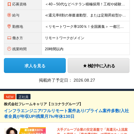
応募資格
＜40～50代などベテラン積極採用！工程や経験年数不問＞ □インフラの設計構築や、運用保守の実務経験をお持ちの方(経験年数、マネジメント経験などは一切問いません) □学歴不問 □転職回数不問
給与
≪還元率8割の単価連動型、または定期昇給型から選べます！≫ ■単価連動型 月給40万円以上＋一時金＋各種手当 ★参画する案件の単価に応じて月給額を決定します(還元率8割) ★昇給随時(案件単価が上が
勤務地
＜リモートワーク率100％！全国募集＞ 一都三県・名古屋・大阪を中心とした、全国の各プロジェクト先へ配属 ★あなたの希望を考慮して決定します ★在宅勤務×出勤のハイブリッドワーク！フルリモートワーク
働き方
リモートワークがメイン
残業時間
20時間以内
求人を見る
検討中に入れる
掲載終了予定日：
2026.08.27
NEW
正社員
株式会社フレームキャリア【ココナラグループ】
インフラエンジニア/フルリモート案件あり/プライム案件多数/入社
者全員が年収UP/残業月7h/年休130日
大手グループ企業の安定基盤で「高還元×上流案