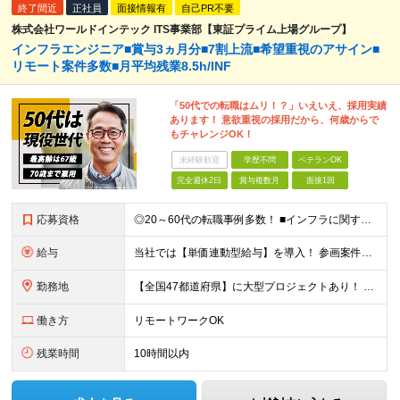
終了間近
正社員
面接情報有
自己PR不要
株式会社ワールドインテック ITS事業部【東証プライム上場グループ】
インフラエンジニア■賞与3ヵ月分■7割上流■希望重視のアサイン■
リモート案件多数■月平均残業8.5h/INF
「50代での転職はムリ！？」いえいえ、採用実績
あります！ 意欲重視の採用だから、何歳からで
もチャレンジOK！
未経験歓迎
学歴不問
ベテランOK
完全週休2日
賞与複数月
面接1回
応募資格
◎20～60代の転職事例多数！ ■インフラに関する何らかのご経験 ■学歴不問/転職回数は一切不問！
給与
当社では【単価連動型給与】を導入！ 参画案件の契約単価に連動して給与が決定。 還元率は単価の【70％～80％】と東証プライム上場グループとして高水準です！（社会保険料・教育コスト含む） ■関東：月給
勤務地
【全国47都道府県】に大型プロジェクトあり！ 主要勤務地： 北海道/宮城県/栃木県/埼玉県/千葉県/東京都/神奈川県/愛知県/大阪府/京都府/兵庫県/広島県/福岡県/熊本県 ※勤務エリアは、あなたの
働き方
リモートワークOK
残業時間
10時間以内