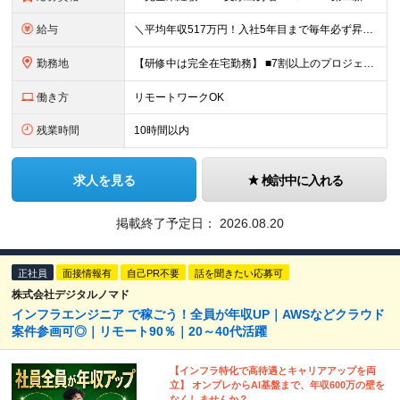
給与
＼平均年収517万円！入社5年目まで毎年必ず昇給／ ■賞与年3回 ■年収800万円以上も可 ■入社3年以上の平均年収469.2万円 月給23万2000円以上＋賞与年3回＋各種手当 ☆入社5年目まで最
勤務地
【研修中は完全在宅勤務】 ■7割以上のプロジェクトでリモートワークを導入 ■一都三県のプロジェクト先 ■転居を伴う転勤なし ＜プロジェクト先＞ 東京・神奈川・千葉・埼玉でのプロジェクト先にて勤務いた
働き方
リモートワークOK
残業時間
10時間以内
求人を見る
検討中に入れる
掲載終了予定日：
2026.08.20
正社員
面接情報有
自己PR不要
話を聞きたい応募可
株式会社デジタルノマド
インフラエンジニア で稼ごう！全員が年収UP｜AWSなどクラウド
案件参画可◎｜リモート90％｜20～40代活躍
【インフラ特化で高待遇とキャリアアップを両
立】 オンプレからAI基盤まで、年収600万の壁を
なくしませんか？