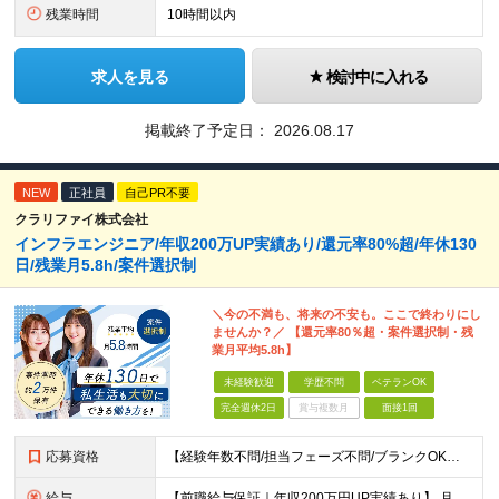
残業時間
10時間以内
求人を見る
検討中に入れる
掲載終了予定日：
2026.08.17
NEW
正社員
自己PR不要
クラリファイ株式会社
インフラエンジニア/年収200万UP実績あり/還元率80%超/年休130
日/残業月5.8h/案件選択制
＼今の不満も、将来の不安も。ここで終わりにし
ませんか？／ 【還元率80％超・案件選択制・残
業月平均5.8h】
未経験歓迎
学歴不問
ベテランOK
完全週休2日
賞与複数月
面接1回
応募資格
【経験年数不問/担当フェーズ不問/ブランクOK】 ◆何らかのインフラ経験がある方（（3ヶ月以上でOK！） ◎業種未経験歓迎！ ◎学歴不問 ◎20代～50代まで幅広く活躍中！ ◎人柄重視の採用です♪
給与
【前職給与保証｜年収200万円UP実績あり】 月給35万円～103万円 ＜年収アップ事例＞ エンジニア：入社1年目 経験3年 月給46万円（諸手当含めず）※前職から月給16万円アップ エンジニア