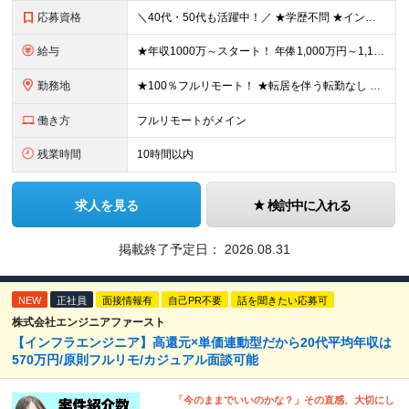
応募資格
＼40代・50代も活躍中！／ ★学歴不問 ★インフラエンジニアの経験を5年以上お持ちの方 ≪こんな方にピッタリです！≫ ◎自身の市場価値を正当に評価してほしい ◎今より年収をアップさせたい ◎多彩な
給与
★年収1000万～スタート！ 年俸1,000万円～1,162万8,000円（12分割） ※経験・スキルを考慮の上決定します ※上記金額には固定残業代（月30h分・158,400円～184,000円
勤務地
★100％フルリモート！ ★転居を伴う転勤なし 本社またはプロジェクト先にて勤務いただきます！ ※プロジェクト先は一都三県及び23区内がメイン 【本社】 東京都新宿区神楽坂1-2 研究社英語センタ
働き方
フルリモートがメイン
残業時間
10時間以内
求人を見る
検討中に入れる
掲載終了予定日：
2026.08.31
NEW
正社員
面接情報有
自己PR不要
話を聞きたい応募可
株式会社エンジニアファースト
【インフラエンジニア】高還元×単価連動型だから20代平均年収は
570万円/原則フルリモ/カジュアル面談可能
「今のままでいいのかな？」その直感、大切にし