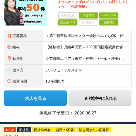
ませんか？ まずはざっくばらんにお話ししまし
ょう。（代表/飯田）
未経験歓迎
学歴不問
ベテランOK
完全週休2日
賞与複数月
面接1回
応募資格
＜第二新卒歓迎◎テスター経験のみでもOK！転職回数不問＞ ■学歴不問 ■ブランクOK ■エンジニアとしての実務経験が1年以上ある方 └開発、インフラ、工程、言語は一切不問！ ※未経験も若干名募集して
給与
【経験者】月給40万円～120万円(固定残業代含む)+各種手当 ★前職給与の総収入額を100％保証｜還元率84％〜100％ ★20代の平均年収570万円 ※月給には、みなし残業手当(月30時間／5万
勤務地
☆首都圏エリア（東京・神奈川・千葉・埼玉）・名古屋・大阪・福岡を中心とした全国各地のプロジェクト先に参画いただきます。 ※希望をヒアリングした上で決定します ☆全国各地からフルリモートOK 【本社】
働き方
フルリモートがメイン
残業時間
10時間以内
求人を見る
検討中に入れる
掲載終了予定日：
2026.08.27
NEW
正社員
面接情報有
自己PR不要
話を聞きたい応募可