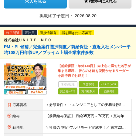
求人を見る
検討中に入れる
掲載終了予定日：
2026.08.20
終了間近
正社員
面接情報有
話を聞きたい応募可
株式会社ＵＮＩＴＥ ＮＥＯ
PM・PL候補／完全案件選択制度／前給保証・直近入社メンバー平
均108万円年収UP／プライム上場企業案件多数
【前給保証・年休134日】 向上心に満ちた若手が
集まる環境。 彼らの才能を花開かせるリーダー
を高待遇でお迎え！
未経験歓迎
学歴不問
ベテランOK
完全週休2日
賞与複数月
面接1回
応募資格
＜必須条件＞ ・エンジニアとしての実務経験5年以上 ＜尚可条件＞ ・PM、PL経験 ・後輩指導やチームリーダーなど、何らかのリード経験 ※リーダー未経験の方のご応募も大歓迎です！ポテンシャル採用を
給与
【前職給与保証】 月給35万円～70万円＋賞与年2回＋各種手当 ※前職の給与・スキル・経験を考慮の上、決定いたします。 ※月給には固定残業代（月30時間分／5万円～10万円）を含みます。超過分は別途
勤務地
＼社員の7割がフルリモート実施中！／ 東京23区内など1都3県を中心としたプロジェクト先での勤務となります。 ※勤務地は希望を考慮します ≪本社≫ 東京都渋谷区恵比寿南1丁目3番7号 隅越ビル5階