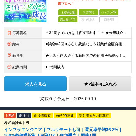
速プロへ！
未経験歓迎
学歴不問
ベテランOK
完全週休2日
賞与複数月
面接1回
応募資格
＊34歳までの方は【面接確約】！＊ ★未経験OK＆経歴一切不問！ ★正社員デビューの方も歓迎します！ ★第二新卒・既卒歓迎 ★学歴不問 ＊専属の講師や1on1のサポートもあり、安心してスタートできま
給与
■昇給年2回 ■みなし残業なし＆残業代全額負担 ■資格取得報奨金あり（5,000円～10万円） ★IT系の資格をお持ちの方は【月給30万円～】スタートが可能！ 月給21万5000円～60万円 未経
勤務地
★大阪府内の通える範囲内での勤務 ★転勤なし！ 【新入社員研修の実施場所】 オフィス：大阪府大阪市北区西天満4-3-17 MF西天満ビル12F ※研修後は大阪府内の各プロジェクト先となります。 ※
残業時間
10時間以内
求人を見る
検討中に入れる
掲載終了予定日：
2026.09.10
NEW
正社員
面接情報有
自己PR不要
話を聞きたい応募可
株式会社ルトラ
インフラエンジニア｜フルリモートも可｜還元率平均86.3%｜
100%案件選択制｜副業OK｜住宅手当｜面接1回