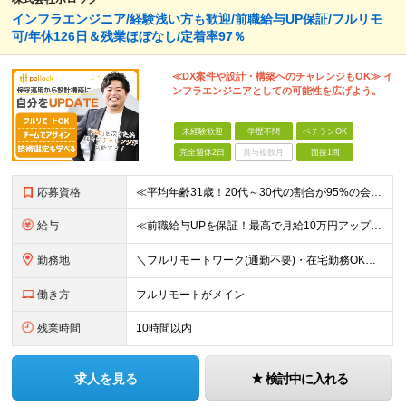
インフラエンジニア/経験浅い方も歓迎/前職給与UP保証/フルリモ
可/年休126日＆残業ほぼなし/定着率97％
≪DX案件や設計・構築へのチャレンジもOK≫ イ
ンフラエンジニアとしての可能性を広げよう。
未経験歓迎
学歴不問
ベテランOK
完全週休2日
賞与複数月
面接1回
応募資格
≪平均年齢31歳！20代～30代の割合が95%の会社です！≫ ■インフラエンジニアとしての実務経験をお持ちの方(年数、フェーズ不問) ■学歴・経験不問 ★面接では当社でどんなキャリアが描けるのか、あ
給与
≪前職給与UPを保証！最高で月給10万円アップも可能！≫ 月給35万円～70万円＋各種手当 ※経験・スキルに応じて決定いたします ※試用期間（6ヶ月）あり、期間中の給与・待遇に差異はありません ★
勤務地
＼フルリモートワーク(通勤不要)・在宅勤務OK／ ★各プロジェクト先／完全在宅案件有 ※基本的に転勤はありません ★オフィス内完全禁煙（喫煙スペースは別途有）※現場によります ＝＝＝＝＝ 【大阪本
働き方
フルリモートがメイン
残業時間
10時間以内
求人を見る
検討中に入れる