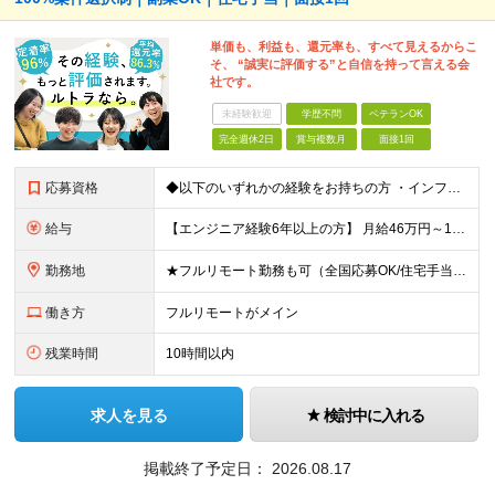
単価も、利益も、還元率も、すべて見えるからこ
そ、 “誠実に評価する”と自信を持って言える会
社です。
未経験歓迎
学歴不問
ベテランOK
完全週休2日
賞与複数月
面接1回
応募資格
◆以下のいずれかの経験をお持ちの方 ・インフラ設計・構築の実務経験（オンプレ/クラウドどちらもOK） ・クラウド環境下での運用保守に関する実務経験 ◆学歴不問 ＜こんな方は特に歓迎します＞ ◎これま
給与
【エンジニア経験6年以上の方】 月給46万円～100万円（固定残業代含む） ※上記月給には月30時間分の固定残業代（月8万7,400円～月19万円）を含む。超過分は全額支給。 【エンジニア経験4年以
勤務地
★フルリモート勤務も可（全国応募OK/住宅手当を支給します） ※案件によって常駐が必要になる場合があります。 ※希望がない限り、転勤はありません ※U・Iターン歓迎 ★ルトラの社員は全国各地で活躍中
働き方
フルリモートがメイン
残業時間
10時間以内
求人を見る
検討中に入れる
掲載終了予定日：
2026.08.17