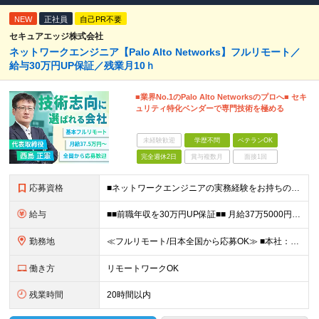
NEW
正社員
自己PR不要
セキュアエッジ株式会社
ネットワークエンジニア【Palo Alto Networks】フルリモート／
給与30万円UP保証／残業月10ｈ
■業界No.1のPalo Alto Networksのプロへ■ セキ
ュリティ特化ベンダーで専門技術を極める
未経験歓迎
学歴不問
ベテランOK
完全週休2日
賞与複数月
面接1回
応募資格
■ネットワークエンジニアの実務経験をお持ちの方 ■インフラエンジニアの実務経験をお持ちの方 ■学歴不問・第二新卒歓迎 「Palo Alto Networksに関わりスキルアップしたい」 「AI時代で
給与
■■前職年収を30万円UP保証■■ 月給37万5000円～83万3400円＋各種手当 ※経験・年齢を考慮の上、決定します。 ※月給額には20時間相当（44,500円～98,400円）のみなし残業手当
勤務地
≪フルリモート/日本全国から応募OK≫ ■本社：東京都新宿区下宮比町2-26 KDX飯田橋ビル3F ※業務拡大につき、移転したばかりの新オフィス ※転勤なし ※週1回程度の出社がございます（地方在住
働き方
リモートワークOK
残業時間
20時間以内