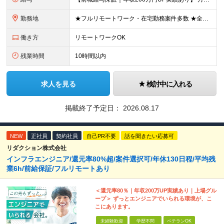
勤務地
★フルリモートワーク・在宅勤務案件多数 ★全国各地にプロジェクトあり ★希望を考慮・転居を伴う転勤は無し・在宅ワークOK ★東京・大阪に加えて、2023年1月に札幌・名古屋・福岡OPEN！ 【本社
働き方
リモートワークOK
残業時間
10時間以内
求人を見る
検討中に入れる
掲載終了予定日：
2026.08.17
NEW
正社員
契約社員
自己PR不要
話を聞きたい応募可
リダクション株式会社
インフラエンジニア/還元率80%超/案件選択可/年休130日程/平均残
業6h/前給保証/フルリモートあり
＜還元率80％｜年収200万UP実績あり｜上場グル
ープ＞ ずっとエンジニアでいられる環境が、こ
こにあります。
未経験歓迎
学歴不問
ベテランOK