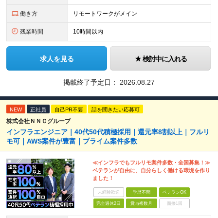
働き方
リモートワークがメイン
残業時間
10時間以内
求人を見る
検討中に入れる
掲載終了予定日：
2026.08.27
NEW
正社員
自己PR不要
話を聞きたい応募可
株式会社ＮＮＣグループ
インフラエンジニア｜40代50代積極採用｜還元率8割以上｜フルリ
モ可｜AWS案件が豊富｜プライム案件多数
≪インフラでもフルリモ案件多数・全国募集！≫
ベテランが自由に、自分らしく働ける環境を作り
ました！
未経験歓迎
学歴不問
ベテランOK
完全週休2日
賞与複数月
面接1回