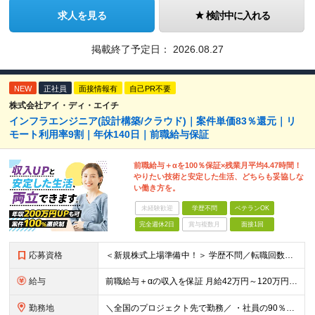
求人を見る
検討中に入れる
掲載終了予定日：
2026.08.27
NEW
正社員
面接情報有
自己PR不要
株式会社アイ・ディ・エイチ
インフラエンジニア(設計構築/クラウド)｜案件単価83％還元｜リ
モート利用率9割｜年休140日｜前職給与保証
前職給与＋αを100％保証×残業月平均4.47時間！
やりたい技術と安定した生活、どちらも妥協しな
い働き方を。
未経験歓迎
学歴不問
ベテランOK
完全週休2日
賞与複数月
面接1回
応募資格
＜新規株式上場準備中！＞ 学歴不問／転職回数不問／第二新卒歓迎／20代～50代と幅広く活躍 ▼必須要件 ・何らかのシステム開発経験をお持ちの方（開発・インフラ不問） ▼歓迎条件 ・AWS/Azur
給与
前職給与＋αの収入を保証 月給42万円～120万円＋各種手当＋賞与 給与基準が明確かつ高還元です。 一人ひとりの生活が安定して活躍いただける環境を目指しています。 ※平均年収650万円 ・還元率8
勤務地
＼全国のプロジェクト先で勤務／ ・社員の90％以上がリモートワークを導入 ・フルリモートで全国各地から勤務可 ‐勤務地は100%希望を反映 【本社】 埼玉県草加市谷塚町580-1 エスワンプラザ3F