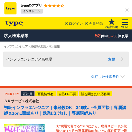
typeのアプリ
インストール
ログイン
会員登録
検討中(
0
)
MENU
52
求人検索結果
件中
1～50
件表示
インフラエンジニア × 島根県の転職・求人情報
インフラエンジニア／島根県
変更
保存した検索条件
PICK UP!
正社員
面接情報有
自己PR不要
話を聞きたい応募可
ＳＫサービス株式会社
初級インフラエンジニア｜未経験OK｜34歳以下全員面接｜専属講
師＆1on1面談あり｜残業ほぼ無し｜専属講師あり
★"現場で育てる"SESだから、成長スピードが段
違い★ 1ヶ月の専属研修×1年ごとの案件変更で最