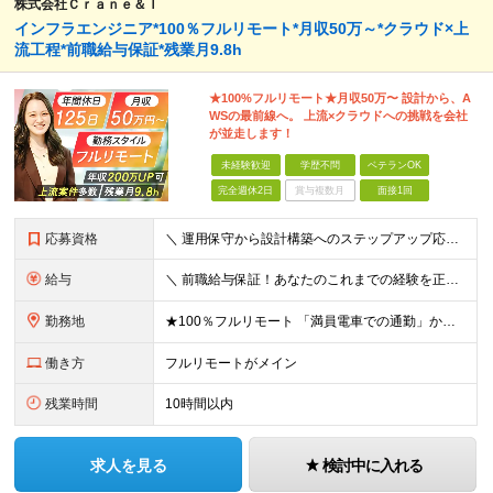
株式会社Ｃｒａｎｅ＆Ｉ
インフラエンジニア*100％フルリモート*月収50万～*クラウド×上
流工程*前職給与保証*残業月9.8h
★100%フルリモート★月収50万〜 設計から、A
WSの最前線へ。 上流×クラウドへの挑戦を会社
が並走します！
未経験歓迎
学歴不問
ベテランOK
完全週休2日
賞与複数月
面接1回
応募資格
＼ 運用保守から設計構築へのステップアップ応援！ ／ ★学歴・分野不問（運用保守経験のみでも歓迎） ★「設計・構築に挑戦したい」「市場価値を高めたい」という意欲を重視！ ┗豊富な案件（SIer直下など
給与
＼ 前職給与保証！あなたのこれまでの経験を正当評価 ／ ★月収50万円～スタート！【年俸600万～1,162万8,000円（12分割）】 ――「頑張りが給与に直結しない…」そんな不満とは無縁の環境で
勤務地
★100％フルリモート 「満員電車での通勤」から卒業できます！ ★転勤なし 【本社】 東京都新宿区神楽坂1-2 研究社英語センタービル3階 本社またはプロジェクト先にて勤務いただきます！ ※プロジ
働き方
フルリモートがメイン
残業時間
10時間以内
求人を見る
検討中に入れる