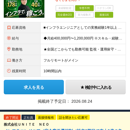
未経験歓迎
学歴不問
ベテランOK
完全週休2日
賞与複数月
面接1回
応募資格
■インフラエンジニアとしての実務経験1年以上 （サーバ／ネットワーク／クラウドいずれか／業界・規模・担当工程は問いません） ・学歴・転職回数・経歴ブランク不問 「このままでいいのか？」その違和感で
給与
◆月給400,000円〜1,200,000円 ※スキル・経験・希望案件により決定します ※上記金額には固定残業代（月30時間分／76,000円〜）を含みます ※固定残業代は月給に応じて決定します ※超
勤務地
★全国どこからでも勤務可能 監視・運用保守・構築・設計など、担当工程や技術レベルに応じて、フルリモート／ハイブリッド／出社中心など、あなたに合った働き方を選べます。 ・リモート率は全体で9割超 クラ
働き方
フルリモートがメイン
残業時間
10時間以内
求人を見る
検討中に入れる
掲載終了予定日：
2026.08.24
終了間近
正社員
面接情報有
話を聞きたい応募可
株式会社ＵＮＩＴＥ ＮＥＯ