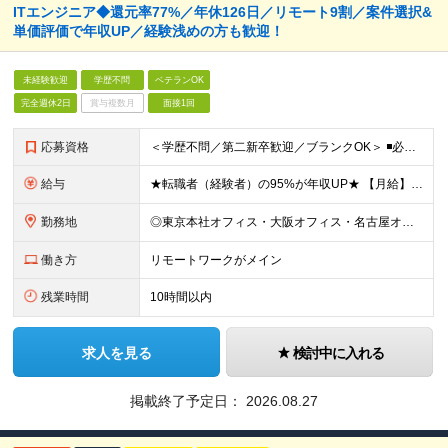
ITエンジニア◆還元率77%／年休126⽇／リモート9割／案件選択&
単価評価で年収UP／経験浅めの方も歓迎！
未経験歓迎
学歴不問
ベテランOK
完全週休2日
賞与複数月
面接1回
応募資格
＜学歴不問／第二新卒歓迎／ブランクOK＞ ◾️必須スキル IT業界での何らかの実務経験をお持ちの方（10ヶ月以上） ◎担当フェーズ・使用言語・開発環境・経験年数・雇用形態などは一切問いません！ ◎ブ
給与
★転職者（経験者）の95%が年収UP★ 【月給】 25万円～80万円（みなし残業代含む） ※経験・能力・キャリアの希望を考慮し、前職よりも給与がアップする案件アサインに努めます。 ※月給にみなし残業
勤務地
◎東京本社オフィス・大阪オフィス・名古屋オフィス・福岡オフィス ◎首都圏・関西圏・名古屋・福岡のクライアント先 ※希望を考慮いたします。 ※会社都合の転勤はありません（100％エンジニアに選択権があ
働き方
リモートワークがメイン
残業時間
10時間以内
求人を見る
検討中に入れる
掲載終了予定日：
2026.08.27