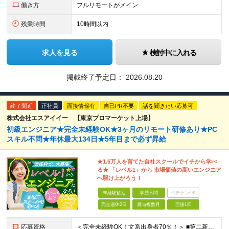
働き方
フルリモートがメイン
残業時間
10時間以内
求人を見る
検討中に入れる
掲載終了予定日：
2026.08.20
終了間近
正社員
面接情報有
自己PR不要
話を聞きたい応募可
株式会社エスアイイー 【東京プロマーケット上場】
初級エンジニア★完全未経験OK★3ヶ月のリモート研修あり★PC
スキル不問★年休最大134日★5年目まで必ず昇給
★1.6万人を育てた自社スクールでイチから学べ
る★ 「レベル1」から 市場価値の高いエンジニア
へ駆け上がろう！
未経験歓迎
学歴不問
ベテランOK
完全週休2日
賞与複数月
面接1回
応募資格
＜完全未経験OK！文系出身者70％！＞ ■第二新卒歓迎 ■学歴・経歴不問・社会人未経験もOK ■20代を中心に活躍中◎ ★☆先輩たちの前職☆★ 元アパレルスタッフや塾講師、介護士、事務、営業など社員