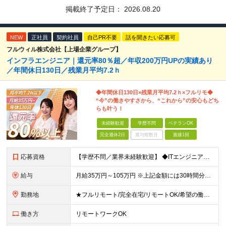
掲載終了予定日：
2026.08.20
NEW
正社員
契約社員
自己PR不要
話を聞きたい応募可
フルウィル株式会社【上場企業グループ】
インフラエンジニア｜還元率80％超／年収200万円UPの実績あり
／年間休日130日／残業月平均7.2ｈ
◆年間休日130日×残業月平均7.2ｈ×フルリモ◆
“今”の働きやすさから、“これから”の安心もどち
らも叶う！
未経験歓迎
学歴不問
ベテランOK
完全週休2日
賞与複数月
面接1回
応募資格
【学歴不問／業界未経験歓迎】 ◆ITエンジニアとしての実務経験がある方 （開発・インフラ・テスト・ヘルプデスクなどジャンル不問） ※ブランクがある方、独学から実務経験をお持ちの方も大歓迎。 ※使用言
給与
月給35万円～105万円 ※上記金額には30時間分・6万6000円～19.9万円の固定残業代が含まれています。 固定残業代を超える勤務が発生した場合は、追加支給いたします。 ※試用期間3ヶ月あり。期間
勤務地
★フルリモート/完全在宅/リモートOK/希望の働き方が叶う ◆ご自身のご希望や居住地を考慮し、決定します。 ◆転居を伴う転勤はありません。 全国各地のプロジェクト先での勤務となります。 【東京本
働き方
リモートワークOK