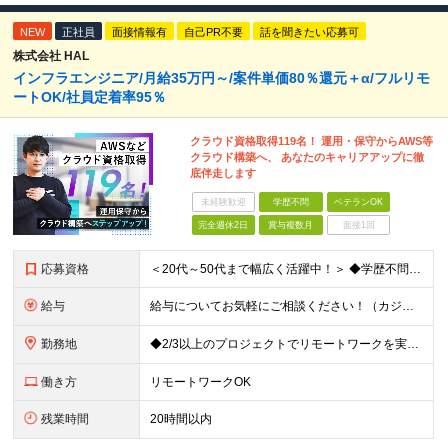
NEW
正社員
面接情報有
自己PR不要
話を聞きたい応募可
株式会社 HAL
インフラエンジニア/月給35万円～/案件単価80％還元＋α/フルリモ
ートOK/社員定着率95％
クラウド資格取得119名！ 運用・保守からAWS等
クラウド構築へ、 あなたのキャリアアップに徹
底伴走します
未経験歓迎
学歴不問
ベテランOK
完全週休2日
賞与複数月
面接1回
応募資格
＜20代～50代まで幅広く活躍中！＞ ◆学歴不問 ◆何らかのインフラ関連の実務経験 ★経験年数不問/運用監視レベルも歓迎 ＜こんな方は大歓迎！＞ ◎今の収入に不満がある ◎もっと上流の案件で活躍した
給与
給与についてお気軽にご相談ください！（カジュアル面談可能） 月給35万円～＋各種手当＋賞与2回 ※固定残業代は、時間外労働の有無に関わらず40時間分を87,500円～支給 ※超過分は別途支給 ※試用
勤務地
◆2/3以上のプロジェクトでリモートワークを実施中！ ≪自社拠点≫ ・東京本社／東京都千代田区丸の内二丁目6番1号 丸の内パークビルディング6階 ・関西支社／⼤阪府⼤阪市中央区安⼟町2-3-13 ⼤
働き方
リモートワークOK
残業時間
20時間以内