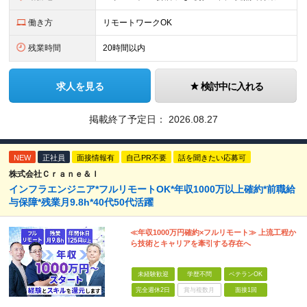
働き方
リモートワークOK
残業時間
20時間以内
求人を見る
検討中に入れる
掲載終了予定日：
2026.08.27
NEW
正社員
面接情報有
自己PR不要
話を聞きたい応募可
株式会社Ｃｒａｎｅ＆Ｉ
インフラエンジニア*フルリモートOK*年収1000万以上確約*前職給
与保障*残業月9.8h*40代50代活躍
≪年収1000万円確約×フルリモート≫ 上流工程か
ら技術とキャリアを牽引する存在へ
未経験歓迎
学歴不問
ベテランOK
完全週休2日
賞与複数月
面接1回