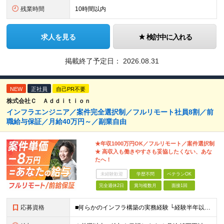
残業時間
10時間以内
求人を見る
検討中に入れる
掲載終了予定日：
2026.08.31
NEW
正社員
自己PR不要
株式会社Ｃ Ａｄｄｉｔｉｏｎ
インフラエンジニア／案件完全選択制／フルリモート社員8割／前
職給与保証／月給40万円～／副業自由
★年収1000万円OK／フルリモート／案件選択制
★ 高収入も働きやすさも妥協したくない、あな
たへ！
未経験歓迎
学歴不問
ベテランOK
完全週休2日
賞与複数月
面接1回
応募資格
■何らかのインフラ構築の実務経験 └経験半年以上の方を想定しています！(フェーズ不問) ■学歴不問・第2新卒歓迎・ブランクOK ■20代～50代まで幅広く活躍中 経験よりも“主体性があるかどうか”を