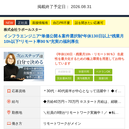
掲載終了予定日：
2026.08.31
NEW
正社員
面接情報有
自己PR不要
話を聞きたい応募可
株式会社ラポールスター
インフラエンジニア*単価公開＆案件選択制*年休130日以上*残業月
10h以下*リモート率90％*充実の福利厚生
《年休130日・残業月10h・リモート90％》 生産
性を最大化するための極上環境を用意してお待ち
しています
未経験歓迎
学歴不問
ベテランOK
完全週休2日
賞与複数月
面接1回
応募資格
＊30代・40代前半が中心となって活躍中！ ◆インフラ（サーバー・ネットワーク・クラウド等）の設計、構築、テストいずれかの実務経験3年以上 ◆学歴不問 ★求める人物像： ◎他責ではなく、自身のキャ
給与
◆月給40万円～70万円 ※スタート月給は、経験・能力・前職の給与等を考慮の上で決定いたします。 ※上記金額には残業の有無に関わらず、 月30時間分の固定残業代（7万6,000円～13万3,000円
勤務地
＼社員の9割がリモートワーク実施中！／ ★転勤ナシ！ ★UIターン歓迎！ 関東、関西、東海、九州・中国エリアの各プロジェクト先から希望を優先して決定。 ※リモート案件も多数あり！ ◆関東エリア
働き方
リモートワークがメイン