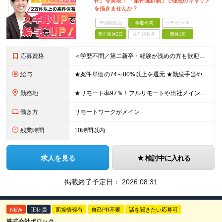
件」を実現！ 「案件選択制」で理想のキャリア
を描きませんか？
未経験歓迎
学歴不問
ベテランOK
完全週休2日
賞与複数月
面接1回
応募資格
＜学歴不問／第二新卒・経験が浅めの方も歓迎！＞ ◆インフラエンジニアとして何らかの経験をお持ちの方 └運用保守のみの経験や、経験が浅い方もお気軽にご応募ください！ ≪こんな方にピッタリ≫ □ 今の現
給与
★案件単価の74～80%以上を還元 ★勤続手当や社員同士のランチ代手当などうれしい手当が多数 月給30万円～70万円＋各種手当＋賞与（年1回/実績による） ※経験・スキルを考慮して決定します。 ※固
勤務地
★リモート率97％！フルリモートや出社メインなど希望に合わせて選べます ★全国47都道府県のプロジェクト先で勤務可能。転勤なし！ ＜本社＞ 東京都渋谷区渋谷2-19-15 宮益坂ビルディング609
働き方
リモートワークがメイン
残業時間
10時間以内
求人を見る
検討中に入れる
掲載終了予定日：
2026.08.31
NEW
正社員
面接情報有
自己PR不要
話を聞きたい応募可
株式会社ポロック