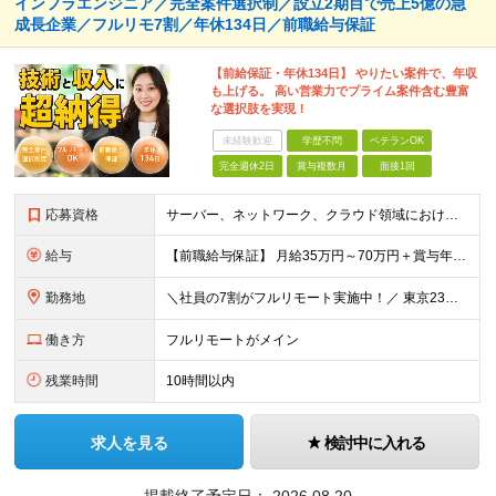
インフラエンジニア／完全案件選択制／設立2期目で売上5億の急
成長企業／フルリモ7割／年休134日／前職給与保証
【前給保証・年休134日】 やりたい案件で、年収
も上げる。 高い営業力でプライム案件含む豊富
な選択肢を実現！
未経験歓迎
学歴不問
ベテランOK
完全週休2日
賞与複数月
面接1回
応募資格
サーバー、ネットワーク、クラウド領域におけるインフラエンジニアとしての何らかの実務経験（年数不問） ※設計、構築、運用保守、監視等 少しでも実務経験があれば、まずは気軽にエントリーしてみてください！
給与
【前職給与保証】 月給35万円～70万円＋賞与年2回＋各種手当 ※前職の給与・スキル・経験を考慮の上、決定いたします。 ※月給には固定残業代（月30時間分／5万円～10万円）を含みます。超過分は別途
勤務地
＼社員の7割がフルリモート実施中！／ 東京23区内など1都3県を中心としたプロジェクト先での勤務となります。 ※勤務地は希望を考慮します ≪本社≫ 東京都渋谷区恵比寿南1丁目3番7号 隅越ビル5階
働き方
フルリモートがメイン
残業時間
10時間以内
求人を見る
検討中に入れる