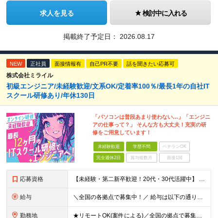
求人を見る
検討中に入れる
掲載終了予定日：
2026.08.17
NEW
正社員
面接情報有
自己PR不要
話を聞きたい応募可
株式会社ミライル
初級エンジニア/未経験歓迎/文系OK/定着率100％/最長1年の自社IT
スクール研修あり/年休130日
「パソコンは普段あまり使わない…」「エンジニ
アの仕事って？」 そんな方も大丈夫！充実の研
修をご用意しています！
未経験歓迎
学歴不問
ベテランOK
完全週休2日
賞与複数月
面接1回
応募資格
【未経験・第二新卒歓迎！20代・30代活躍中】 ★意欲・人柄重視の採用を実施！ ◆学歴不問 ◆社会人未経験もOK ～こんな方にオススメです～ ◎エンジニアに興味・関心のある方 ◎正社員デビューを叶え
給与
＼全国の各拠点で募集中！／ 給与は以下の通り、勤務地により異なります。 札幌：月給23万円～27万円 仙台：月給22万円～26万円 新潟：月給22万円～26万円 東京：月給26万円～30万円 大阪：
勤務地
★リモートOK(案件による)／全国の拠点で募集中！ 北海道、宮城県、新潟県、東京都、大阪府、福岡県、沖縄県にある各拠点 ※様々な企業の現場で、当社プロジェクトに加わり業務を行っていただきます。 ※希望