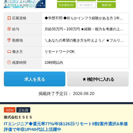
完全週休2日
賞与複数月
面接1回
応募資格
◆学歴不問 ◆何らかインフラ経験がある方 1年未満のご経験でも歓迎！ ◆経験年数・担当フェーズ・言語不問 ＼こんな方もぜひご応募ください！／ ・IT業界で何らかの実務経験をお持ちの方 ・第二新卒の方
給与
月給35万円～100万円 ★経験・能力を考慮の上、決定 ★前職給与を100％保証 ★案件内容の開示・明確な評価制度 ※上記金額には30時間分・6万6500円以上の固定残業代が含まれています ※超過
勤務地
＼あなたの希望の働き方を叶えよう／ ★フルリモート・リモートワークOK ★希望を考慮します ★転居を伴う転勤は無し 本社：東京都豊島区高田2丁目17-22 目白中野ビル 5階 大阪：大阪府大阪市西区
働き方
リモートワークOK
残業時間
10時間以内
求人を見る
検討中に入れる
掲載終了予定日：
2026.08.20
NEW
正社員
株式会社ＥＳＥＳ
ITエンジニア◆還元率77%/年休126日/リモート9割/案件選択&単価
評価で年収UP/40代以上活躍中