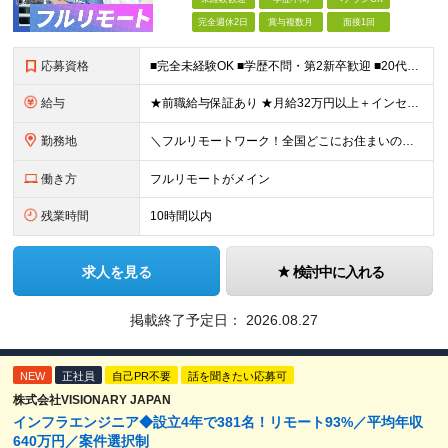
完全週休2日
賞与複数月
面接1回
応募資格
■完全未経験OK ■学歴不問・第2新卒歓迎 ■20代～30代まで活躍中 経験よりも“目標があるか”を面接では見ています！ 「ITスキルを身につけて安定したキャリアを歩みたい」 「推し活のために収入U
給与
★前職給与保証あり ★月給32万円以上＋インセンティブあり 月給32万円以上＋インセンティブ＋各種手当 ※上記には固定残業代（月30時間・44,400円～）を含みます ※超過分は別途支給します ※試
勤務地
＼フルリモートワーク！全国どこにお住まいの方も大歓迎／ 現在、10名中8名がフルリモートで活躍中！ フルリモート・ハイブリット案件を数多く保有しているため、 住む場所は全国どこでもOKです◎ ＼フ
働き方
フルリモートがメイン
残業時間
10時間以内
求人を見る
検討中に入れる
掲載終了予定日：
2026.08.27
NEW
正社員
自己PR不要
話を聞きたい応募可
株式会社VISIONARY JAPAN
インフラエンジニア◆設立4年で381名！リモート93%／平均年収
640万円／案件選択制