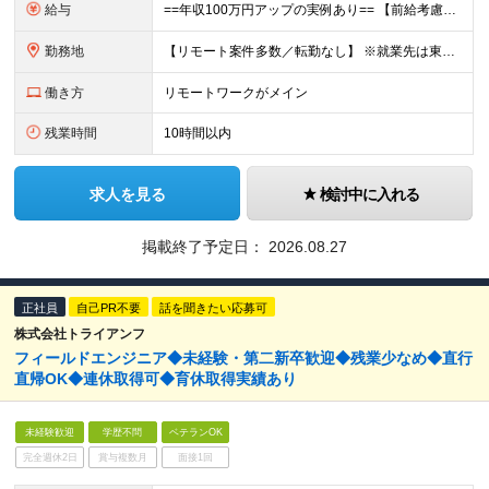
給与
==年収100万円アップの実例あり== 【前給考慮】月給28万円～50万円＋賞与＋決算賞与 ☆別途残業代は全額支給します ※上記金額は、経験、スキル、前職給与を考慮した上で、決定します ※試用期間
勤務地
【リモート案件多数／転勤なし】 ※就業先は東京、神奈川、埼玉、千葉の各プロジェクト先になります ※現状、リモートワーク8割、フルまたはハイブリッド勤務。 一部社員は、案件スタート時など必要に応じて出勤
働き方
リモートワークがメイン
残業時間
10時間以内
求人を見る
検討中に入れる
掲載終了予定日：
2026.08.27
正社員
自己PR不要
話を聞きたい応募可
株式会社トライアンフ
フィールドエンジニア◆未経験・第二新卒歓迎◆残業少なめ◆直行
直帰OK◆連休取得可◆育休取得実績あり
未経験歓迎
学歴不問
ベテランOK
完全週休2日
賞与複数月
面接1回