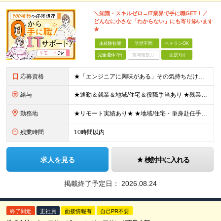
＼知識・スキルゼロ→IT業界で手に職GET！／
どんなに小さな「わからない」にも寄り添います
★
未経験歓迎
学歴不問
ベテランOK
完全週休2日
賞与複数月
面接1回
応募資格
★「エンジニアに興味がある」その気持ちだけでOK！ ■学歴不問 ■IT知識・実務経験は一切不問！未経験・第二新卒大歓迎 ★ITサポート・IT事務やエンジニアの経験をお持ちの方は優遇します！ 地方在住
給与
★通勤＆就業＆地域/住宅＆役職手当あり ★残業代は全額支給 ★選べる給与制度あり！ ■東京・神奈川・千葉・埼玉勤務の場合 月給24.5万円～55万円＋諸手当 （残業代は全額支給） (20,000円の
勤務地
★リモート実績あり★ ★地域/住宅・単身赴任手当などサポートも万全 ★転任費用や寮・社宅制度も完備しています ★勤務地については希望を考慮の上、決定します 『地元で働きたい』『新天地で挑戦したい』と
残業時間
10時間以内
求人を見る
検討中に入れる
掲載終了予定日：
2026.08.24
終了間近
正社員
面接情報有
自己PR不要