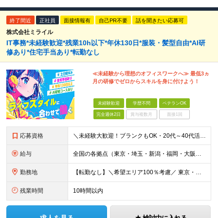
終了間近
正社員
面接情報有
自己PR不要
話を聞きたい応募可
株式会社ミライル
IT事務*未経験歓迎*残業10h以下*年休130日*服装・髪型自由*AI研
修あり*住宅手当あり*転勤なし
≪未経験から理想のオフィスワークへ≫ 最低3ヵ
月の研修でゼロからスキルを身に付けよう！
未経験歓迎
学歴不問
ベテランOK
完全週休2日
賞与複数月
面接1回
応募資格
＼未経験大歓迎！ブランクもOK・20代～40代活躍中／ オフィスワーク初めての方もぜひご応募ください◎ ◆学歴不問 ◆未経験OK ◆既卒・第二新卒OK ～このような方にぴったりです～ ・安心の研修
給与
全国の各拠点（東京・埼玉・新潟・福岡・大阪）で募集中！ 給与は以下の通り、勤務地により異なります。 新潟勤務の場合 201,000円〜201,000円（試用期間変更なし）＋賞与 東京・埼玉勤務の場合
勤務地
【転勤なし】＼希望エリア100％考慮／ 東京・埼玉・新潟・福岡・大阪の各拠点 ※様々な企業の現場で、当社プロジェクトに加わり業務を行っていただきます。 ■新潟支店 〒950-0088 新潟県新潟市中
残業時間
10時間以内