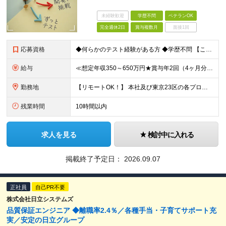
未経験歓迎
学歴不問
ベテランOK
完全週休2日
賞与複数月
面接1回
応募資格
◆何らかのテスト経験がある方 ◆学歴不問 【こんな方をお待ちしています！】 ■上場企業×複数事業運営の安定基盤のもと、着実にスキルアップをしてきたい ■幅広いプロジェクトの経験を通じて、キャリアの選
給与
≪想定年収350～650万円★賞与年2回（4ヶ月分）★≫ 月給23万円～41.5万円＋賞与年2回（4カ月分）＋各種手当＋残業代全額支給 ※試用期間は3ヶ月。その間の給与・待遇に差異はありません ＼明
勤務地
【リモートOK！】 本社及び東京23区の各プロジェクト先での勤務となります ※転居を伴う転勤はありません 本社／東京都港区赤坂3-21-20 赤坂ロングビーチビル ★就業場所の変更の範囲：会社が定
残業時間
10時間以内
求人を見る
検討中に入れる
掲載終了予定日：
2026.09.07
正社員
自己PR不要
株式会社日立システムズ
品質保証エンジニア ◆離職率2.4％／各種手当・子育てサポート充
実／安定の日立グループ