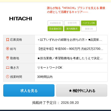
誰もが知る『HITACHI』ブランドを支える 最後
の砦として活躍するキャリア――
未経験歓迎
学歴不問
ベテランOK
完全週休2日
賞与複数月
面接1回
応募資格
＜以下いずれかの経験をお持ちの方＞ ■品質保証やテスト・検証などの実務経験 ■何らかのシステム開発経験 ■ネットワーク/セキュリティ/クラウドなどインフラ基盤の設計・構築経験 ※高卒以上
給与
【想定年収】年収500～900万円 月給25万2700円～41万8000円 ※給与額は年齢・経験・能力を考慮のうえ、当社規定により優遇します。 ※試用期間は3ヶ月。その間の給与・待遇に差異はありませ
勤務地
★担当業務／希望勤務地を考慮したうえで決定します ★リモートワーク中心の業務もあります ≪勤務地詳細≫ ■本社第二別館：東京都品川区大崎1-11-1 ゲートシティ大崎ウエストタワー ■関西支社：大阪
働き方
リモートワークOK
残業時間
30時間以内
求人を見る
検討中に入れる
掲載終了予定日：
2026.08.20