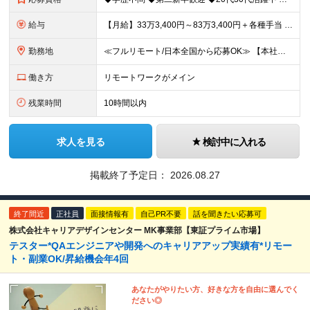
給与
【月給】33万3,400円～83万3,400円＋各種手当 ※経験・年齢を考慮の上、決定します。 ※月給額には20時間相当（39,600円～98,400円）のみなし残業手当を含みます。 ※超過分は別途
勤務地
≪フルリモート/日本全国から応募OK≫ 【本社】 東京都新宿区下宮比町2-26 KDX飯田橋ビル3F ※業務拡大につき、移転したばかりの新オフィス ※転勤なし。引越費用の補助あり ※週1回程度の出社
働き方
リモートワークがメイン
残業時間
10時間以内
求人を見る
検討中に入れる
掲載終了予定日：
2026.08.27
終了間近
正社員
面接情報有
自己PR不要
話を聞きたい応募可
株式会社キャリアデザインセンター MK事業部【東証プライム市場】
テスター*QAエンジニアや開発へのキャリアアップ実績有*リモー
ト・副業OK/昇給機会年4回
あなたがやりたい方、好きな方を自由に選んでく
ださい◎