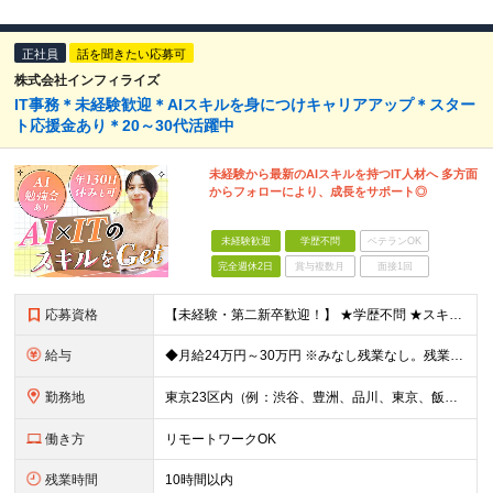
正社員
話を聞きたい応募可
株式会社インフィライズ
IT事務＊未経験歓迎＊AIスキルを身につけキャリアアップ＊スター
ト応援金あり＊20～30代活躍中
未経験から最新のAIスキルを持つIT人材へ 多方面
からフォローにより、成長をサポート◎
未経験歓迎
学歴不問
ベテランOK
完全週休2日
賞与複数月
面接1回
応募資格
【未経験・第二新卒歓迎！】 ★学歴不問 ★スキルや経験は一切不問。私たちが何より大切にしているのは、 「人柄」と「やってみたい」という気持ちです。 ※30歳以下まで（若年層の長期キャリア形成のため）
給与
◆月給24万円～30万円 ※みなし残業なし。残業代は全額別途支給します ※スキルや能力を考慮のうえ決定します ※試用期間3ヶ月あり（試用期間中の給与・待遇に差異なし） ＼豊富な手当も用意／ ◆交通費
勤務地
東京23区内（例：渋谷、豊洲、品川、東京、飯田橋など）の各プロジェクト先 ★転居を伴う転勤なし！勤務地は希望を考慮。 ◎上記勤務地は一例。ご希望や適性、状況を考慮し勤務地を決定。 ◎基本的には出社
働き方
リモートワークOK
残業時間
10時間以内