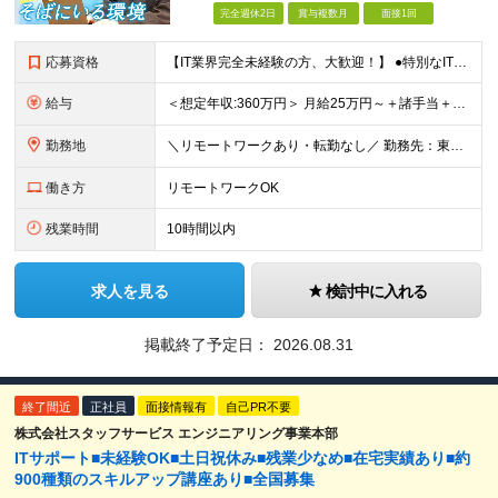
完全週休2日
賞与複数月
面接1回
応募資格
【IT業界完全未経験の方、大歓迎！】 ●特別なITスキルや知識は一切不問です！ ※学歴不問 ～1つでも当てはまる方は大歓迎！～ ★「IT業界に興味があるけど知識がない」という方 ★「誰かに質問しやす
給与
＜想定年収:360万円＞ 月給25万円～＋諸手当＋決算賞与＋寸志の計2回（住宅補助あり） ※経験・スキルを考慮の上決定 ※固定残業代（30時間分／4万8000円～）含む。超過分は別途全額支給 ※試用期
勤務地
＼リモートワークあり・転勤なし／ 勤務先：東京都23区、神奈川県、千葉県、埼玉県の各プロジェクト先 ※リモートワーク可能ですが案件により変更の場合がございます。 ■本社 東京都豊島区南池袋1-16-
働き方
リモートワークOK
残業時間
10時間以内
求人を見る
検討中に入れる
掲載終了予定日：
2026.08.31
終了間近
正社員
面接情報有
自己PR不要
株式会社スタッフサービス エンジニアリング事業本部
ITサポート■未経験OK■土日祝休み■残業少なめ■在宅実績あり■約
900種類のスキルアップ講座あり■全国募集