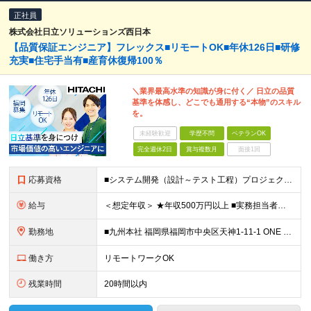
正社員
株式会社日立ソリューションズ西日本
【品質保証エンジニア】フレックス■リモートOK■年休126日■研修
充実■住宅手当有■産育休復帰100％
＼業界最高水準の知識が身に付く／ 日立の品質
基準を体感し、どこでも通用する“本物”のスキル
を。
未経験歓迎
学歴不問
ベテランOK
完全週休2日
賞与複数月
面接1回
応募資格
■システム開発（設計～テスト工程）プロジェクトにおける品質マネジメント経験 ■IPA基本情報技術者レベル以上のITスキル ■学歴不問
給与
＜想定年収＞ ★年収500万円以上 ■実務担当者クラス：511万-544万 ■主任・サブリーダークラス：629万-750万 ※上記には住宅手当など福利厚生に関する手当は含まず 月給25万円～月給32
勤務地
■九州本社 福岡県福岡市中央区天神1-11-1 ONE FUKUOKA BLDG.15階 ※（変更の範囲）上記を除く当社関連勤務地
働き方
リモートワークOK
残業時間
20時間以内