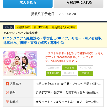
求人を見る
検討中に入れる
掲載終了予定日：
2026.08.20
正社員
面接情報有
自己PR不要
話を聞きたい応募可
アルテンジャパン株式会社
ITエンジニア☆経験浅め・学び直しOK／フルリモート可／有給取
得率98％／関東・東海で幅広く募集中◎
「テストやサポートばかりで将来が不安…」そん
な方へ！ 世界基準の教育とチームフォロー
で、"本当"のエンジニアへ
未経験歓迎
学歴不問
ベテランOK
完全週休2日
賞与複数月
面接1回
応募資格
≪第二新卒OK！≫ ★学歴・ブランク不問！経験浅めもOK ★何らかのIT系職種の実務経験をお持ちの方 └年数不問。「1ヶ月程度の経験しかない…」という方もOK！ ※SE／PG・運用・保守・ヘルプデス
給与
月給27万円～58万円＋各種手当＋賞与 ※前職の給与・経験・スキルなどを考慮のうえで決定します ※残業代は1分単位で全額支給します ※試用期間3ヶ月。その間の給与・待遇に差異はありません ★充実の各
勤務地
★リモート・フルリモートあり ★U・Iターン歓迎 ★配属先は希望を最大限考慮します ★転勤・転居は相談可能です ■各拠点、または関東・東海エリアのプロジェクト先での勤務 ※会社都合での無理な転勤・転