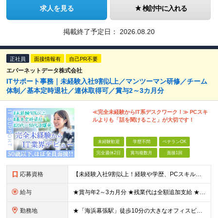
求人を見る
検討中に入れる
掲載終了予定日：
2026.08.20
正社員
面接情報有
自己PR不要
エバーネットデータ株式会社
ITサポート事務｜未経験入社9割以上／マンツーマン研修／チーム
体制／基本定時退社／連休取得可／賞与2～3カ月分
≪完全未経験からIT系デスクワーク！≫ PCスキ
ルよりも「話を聞けること」が大切です！
未経験歓迎
学歴不問
ベテランOK
完全週休2日
賞与複数月
面接1回
応募資格
【未経験入社9割以上！経験や学歴、PCスキルなど不問◎】 ★20代～50代幅広く活躍中！ ★第二新卒・ブランクのある方も歓迎 入社後は隣の席に先輩社員がつき、 マンツーマンで仕事の流れやコツなどをイ
給与
★賞与年2～3カ月分 ★残業代は全額追加支給 ★手当や祝い金など充実 ★退職金制度もあり、安心して長く働けます！ 月給23万円～30万円＋賞与(※入社2年目から支給) ◎経験・スキル等を考慮のうえ
勤務地
★「海浜幕張駅」徒歩10分の大きなオフィスビルにあるキレイなオフィス勤務！ 休憩スペースもあります！ ■本社 東京都千代田区五番町12番地 五番町Ｋビル3F ■就業地 海浜幕張駅から徒歩10分のク