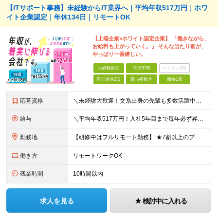
【ITサポート事務】未経験からIT業界へ｜平均年収517万円｜ホワ
イト企業認定｜年休134日｜リモートOK
【上場企業×ホワイト認定企業】 「働きながら、
お給料も上がっていく。」 そんな当たり前が、
やっぱり一番嬉しい。
未経験歓迎
学歴不問
ベテランOK
完全週休2日
賞与複数月
面接1回
応募資格
＼未経験大歓迎！文系出身の先輩も多数活躍中／ ◆PCスキルに自信のない方も歓迎 ◆完全未経験OK ◆社会人デビューもOK ◆学歴不問 「働きながら少しずつ専門スキルを身につけたい」という意欲重視の採
給与
＼平均年収517万円！入社5年目まで毎年必ず昇給／ ■賞与年3回 ■年収800万円以上も可 ■入社3年以上の平均年収469.2万円 月給23万2000円以上＋賞与年3回＋各種手当 ☆入社5年目まで最
勤務地
【研修中はフルリモート勤務】 ★7割以上のプロジェクトでリモートワークを導入 ★一都三県のプロジェクト先 ★転居を伴う転勤なし ＜プロジェクト先＞ 東京・神奈川・千葉・埼玉でのプロジェクト先にて勤務
働き方
リモートワークOK
残業時間
10時間以内
求人を見る
検討中に入れる