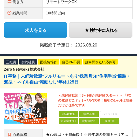
働き方
リモートワークOK
残業時間
10時間以内
求人を見る
検討中に入れる
掲載終了予定日：
2026.08.20
正社員
契約社員
面接情報有
自己PR不要
話を聞きたい応募可
Zero Networks株式会社
IT事務｜未経験歓迎*フルリモートあり*残業月5h*住宅手当*服装・
髪型・ネイル自由*転勤なし*年休125日
＜未経験歓迎！8～9割が未経験スタート＞ 「PC
の電源どこ？」レベルでOK！最初の1ヶ月は研修
だけが仕事です★
未経験歓迎
学歴不問
ベテランOK
完全週休2日
賞与複数月
面接1回
応募資格
★35歳以下全員面接！ ※若年層の長期キャリア形成を図るため ＼ 職種・業種未経験、第二新卒、社会人未経験いずれも歓迎！ ／ ★学歴不問 ★IT業界に興味がある方 ★ネイティブレベルの日本語を話せる