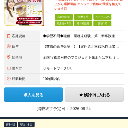
上から選択可能 エンジニア目線の環境を整えて
います◎
未経験歓迎
学歴不問
ベテランOK
完全週休2日
賞与複数月
面接1回
応募資格
◆学歴不問◆職種・業種未経験、第二新卒歓迎 【具体的には】 1ヶ月でも実務経験があれば尚◎ ※豊富な経験者は特に給与面で大きな優遇有 ＜経験浅めの方でも歓迎＞ ★以下「◎」いずれかに該当される
給与
【前職の給与保証！】【案件還元率82％以上業界最高水準！】【転職者の100%が収入UPを実現！】 ＼スキルに見合った収入を望む方は、ぜひ！／ 【経験1年未満の方】 月給23万円～35万円 ※月給には
勤務地
全国47都道府県のプロジェクト先または本社（新宿区） ◎勤務地は希望を考慮。転勤はありません。 ◎フルリモート(完全在宅勤務）多数あります。 ◎転職時にお引越しをご検討の際には引越し費用または住宅手
働き方
リモートワークOK
残業時間
10時間以内
求人を見る
検討中に入れる
掲載終了予定日：
2026.08.24
正社員
契約社員