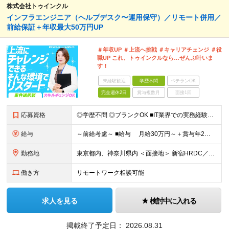
株式会社トゥインクル
インフラエンジニア（ヘルプデスク〜運用保守）／リモート併用／
前給保証＋年収最大50万円UP
＃年収UP ＃上流へ挑戦 ＃キャリアチェンジ ＃役
職UP これ、トゥインクルなら…ぜんぶ叶いま
す！
未経験歓迎
学歴不問
ベテランOK
完全週休2日
賞与複数月
面接1回
応募資格
◎学歴不問 ◎ブランクOK ■IT業界での実務経験者（1年以上） ヘルプデスク、テスター、コーダー、プログラマー、エンジニアなどを想定しています。「スキルに自信がない」という方も、まずはご応募くださ
給与
～前給考慮～ ■給与 月給30万円～＋賞与年2回＋各種手当 ■賞与 年2回 （6月・12月）※正社員雇用のみ
勤務地
東京都内、神奈川県内 ＜面接地＞ 新宿HRDC／東京都新宿区新宿1-3-12 壱丁目参番館2階 「新宿御苑前駅」より徒歩3分 ★Web面接の場合はTeamsを使用して行います。
働き方
リモートワーク相談可能
求人を見る
検討中に入れる
掲載終了予定日：
2026.08.31