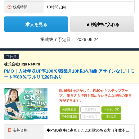
残業時間
10時間以内
求人を見る
検討中に入れる
掲載終了予定日：
2026.08.24
正社員
株式会社High Return
PMO｜入社年収UP率100％/残業月10h以内/強制アサインなし/リモ
ート率80％/フルリモ案件あり
現場経験を活かして、PMOからステップアッ
プ。 働き方も待遇も諦めないそんな理想の働き
方ができます。
未経験歓迎
学歴不問
ベテランOK
完全週休2日
賞与複数月
面接1回
応募資格
◆PMO案件に参画したご経験のある方（年数不問） ◆高卒以上 ＼こんな方にピッタリな環境です／ ◎年収アップなど、正当な評価を受けたい ◎PMなど上流工程へキャリアアップしたい ◎リモートワークを活