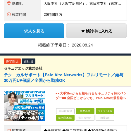
勤務地
大阪本社（大阪市淀川区）、東日本支社（東京都港区）、中部支社（名古屋市中村区）または当社プロジェクト先 ※UIターン歓迎 ※希望勤務地考慮 (変更の範囲)当社関連勤務地
残業時間
20時間以内
求人を見る
検討中に入れる
掲載終了予定日：
2026.08.24
終了間近
正社員
セキュアエッジ株式会社
テクニカルサポート【Palo Alto Networks】フルリモート／給与
30万円UP保証／全国から勤務OK
■■大手SIerからも頼られるセキュリティ特化ベン
ダー■■ 全国どこからでも、Palo Altoの最前線へ
未経験歓迎
学歴不問
ベテランOK
完全週休2日
賞与複数月
面接1回
応募資格
◆学歴不問 ◆第二新卒歓迎 ◆20代30代活躍中 【必須要件】 ・CCNA等のネットワーク基礎知識をお持ちの方 ・IT機器や構築の基礎知識がある方 ＜求める人物像＞ ◇技術寄りの仕事を究めたい方