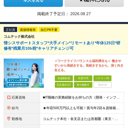
求人を見る
検討中に入れる
掲載終了予定日：
2026.08.27
正社員
面接情報有
自己PR不要
コムテック株式会社
情シスサポートスタッフ*大手メイン*リモートあり*年休125日*研
修有*残業月10h程*キャリアチェンジ可
＜ワークライフバランスも福利厚生も＞ 働きや
すいから長続きする。長続きするから、深く向き
合える。
未経験歓迎
学歴不問
ベテランOK
完全週休2日
賞与複数月
面接1回
応募資格
■IT職種の実務経験をお持ちの方（開発・インフラエンジニア、社内SEなど） ■学歴不問 ＜以下のような方を歓迎します＞ ■IT業界でキャリアを切り拓いていきたい方 ■チームワークを大切にし、仲間と協
給与
★年収500万円以上も可能！賞与年2回＆資格報奨金あり 【経験1～3年の場合】年収410万円～464万円 月給29万6000円～月給33万5500円+賞与年2回（6・12月） ※みなし残業代（10時
勤務地
コムテック本社・各支店または首都圏（東京・神奈川・埼玉・千葉）のクライアント様のワークスペースにて勤務いただきます。 ＜各拠点について＞ ■東京本社／東京都港区芝浦1-2-1 シーバンスＮ館10F