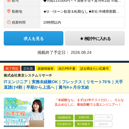
給与
◆月給215,000円～＋深夜手当＋賞与年2回 ※残業代は全額別途支給します ※給与にはシフト手当（月2万円）を含みます ※給与については経験・能力・前職給与等を十分に考慮し、面談の上決定いたします
勤務地
★U・Iターン歓迎＆転勤なし ■本社 沖縄県那覇市上之屋1-18-36 沖縄映像センタービル3階 └マイカー・自転車通勤OK！ ■福岡オフィス 福岡県福岡市中央区渡辺通二丁目4番8号 福岡小学館ビ
残業時間
10時間以内
求人を見る
検討中に入れる
掲載終了予定日：
2026.08.24
終了間近
正社員
面接情報有
自己PR不要
話を聞きたい応募可
株式会社東京システムリサーチ
ITエンジニア｜実務未経験OK｜フレックス｜リモート70％｜大手
直請け4割｜早期から上流へ｜賞与4ヶ月分支給
「未経験なら、まずは1年テストだけ」。 そんな
足止めなしに、最短距離で上流エンジニアへ！
未経験歓迎
学歴不問
ベテランOK
完全週休2日
賞与複数月
面接1回