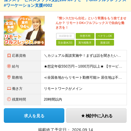
#ワーケーション支援#002
「情シスだから出社」という常識をもう捨てませ
んか？ リモートOK×フルフレックスで自由な働
き方を！
未経験歓迎
学歴不問
ベテランOK
完全週休2日
賞与複数月
面接1回
応募資格
＼カジュアル面談実施中！まずは話を聞きたい方もOK！／ ■学歴不問 ■ITサービス運用（ヘルプデスク、運用保守、サービスデスク、BPO等）の実務経験 ■3名～5名程度のメンバーをリードし、チーム運営や
給与
★想定年収550万円～1000万円以上★ 【サービスマネージャー以上】 月給48万円～75万円以上（固定残業代含む／想定年収690万円～1000万円以上） ◆役割：プロジェクトの方針検討支援、業務の進
勤務地
≪全国各地からリモート勤務可能≫ 居住地は不問ですが、緊急対応や重要な顧客対応時に、本社またはクライアント先へ出社・訪問できる方を歓迎します。 ※基本リモート勤務ですが、案件により出社が発生するため、
働き方
リモートワークがメイン
残業時間
20時間以内
求人を見る
検討中に入れる
掲載終了予定日：
2026.09.14