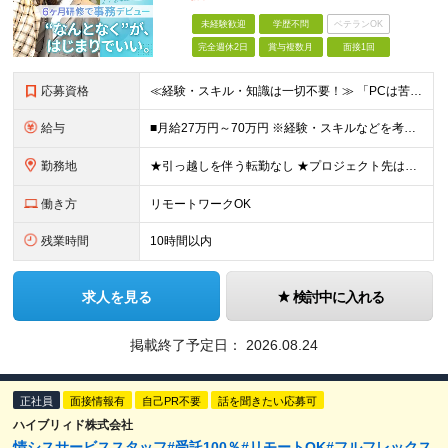
未経験歓迎
学歴不問
ベテランOK
完全週休2日
賞与複数月
面接1回
応募資格
≪経験・スキル・知識は一切不要！≫ 「PCは苦手」「なんとなくIT」 ――そんな状態からのスタートで大丈夫です。 【応募条件】 ■業界・職種未経験OK ■第二新卒・既卒・フリーターの方も歓迎 ■学歴
給与
■月給27万円～70万円 ※経験・スキルなどを考慮して決定します。 ※上記金額には固定残業代（月15時間相当分／26,300円～73,500円）を含みます。 超過分は別途支給します。 ★最大200万
勤務地
★引っ越しを伴う転勤なし ★プロジェクト先は希望やスキルを考慮して決定 本社もしくは東京23区を中心とした 神奈川・千葉・埼玉の各プロジェクト先の勤務となります。 【東京本社】 東京都渋谷区渋谷2
働き方
リモートワークOK
残業時間
10時間以内
求人を見る
検討中に入れる
掲載終了予定日：
2026.08.24
正社員
面接情報有
自己PR不要
話を聞きたい応募可
ハイブリィド株式会社
情シスサービススタッフ#受託100％#リモートOK#フルフレックス