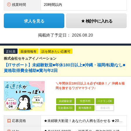
残業時間
20時間以内
求人を見る
検討中に入れる
掲載終了予定日：
2026.08.20
正社員
面接情報有
話を聞きたい応募可
株式会社セキュアイノベーション
【ITサポート】未経験歓迎■年休180日以上■沖縄・福岡/転勤なし■
資格取得費全補助■賞与年2回
＼年間休日180日以上＆必ず4連休！／ 沖縄＆福
岡を旅するワガママライフ♪
未経験歓迎
学歴不問
ベテランOK
完全週休2日
賞与複数月
面接1回
応募資格
★未経験大歓迎！あなたの人柄を活かせる ★20代～50代活躍中 ■学歴不問 ＼こんな方にピッタリ！／ □周囲から相談されることが多く、相手の立場に立って寄り添うことが得意な方 □相手にわかりやすく伝