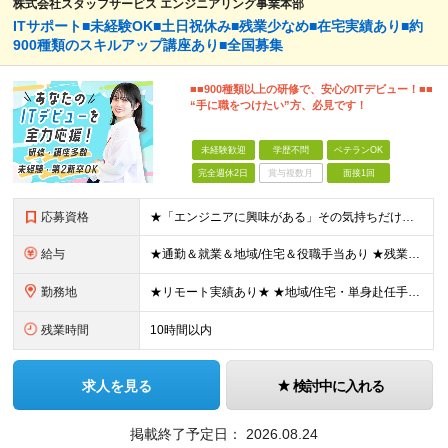
株式会社スタッフサービス エンジニアリング事業本部
ITサポート■未経験OK■土日祝休み■残業少なめ■在宅実績あり■約
900種類のスキルアップ講座あり■全国募集
■■900種類以上の研修で、安心のITデビュー！■■
“手に職をつけたい”方、必見です！
未経験歓迎
学歴不問
ベテランOK
完全週休2日
賞与複数月
面接1回
応募資格
★「エンジニアに興味がある」その気持ちだけでOK！ ■学歴不問 ■IT知識・実務経験は一切不問！未経験・第二新卒大歓迎 ★ITサポート・IT事務やエンジニアの経験をお持ちの方は優遇します！ 地方在住
給与
★通勤＆就業＆地域/住宅＆役職手当あり ★残業代は全額支給 ★選べる給与制度あり！ ■東京・神奈川・千葉・埼玉勤務の場合 月給24.5万円～55万円＋諸手当 （残業代は全額支給） (20,000円の
勤務地
★リモート実績あり★ ★地域/住宅・単身赴任手当などサポートも万全 ★転任費用や寮・社宅制度も完備しています ★勤務地については希望を考慮の上、決定します 『地元で働きたい』『新天地で挑戦したい』と
残業時間
10時間以内
求人を見る
検討中に入れる
掲載終了予定日：
2026.08.24