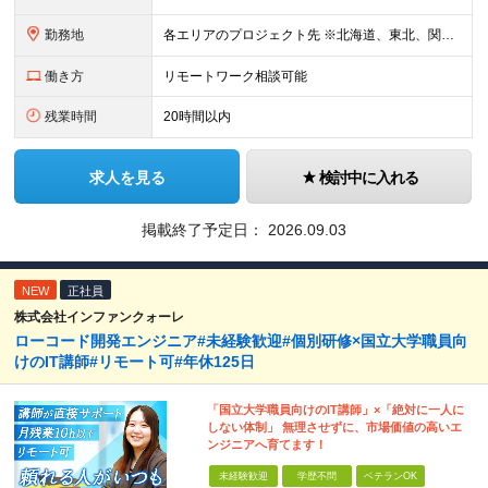
勤務地
各エリアのプロジェクト先 ※北海道、東北、関東、北信越、東海、関西、四国、中国、九州の各エリアから希望勤務地をお聞かせください。 ※転勤を伴わない エリア限定採用枠あり。U・Iターンも歓迎です！ ※プ
働き方
リモートワーク相談可能
残業時間
20時間以内
求人を見る
検討中に入れる
掲載終了予定日：
2026.09.03
NEW
正社員
株式会社インファンクォーレ
ローコード開発エンジニア#未経験歓迎#個別研修×国立大学職員向
けのIT講師#リモート可#年休125日
「国立大学職員向けのIT講師」×「絶対に一人に
しない体制」 無理させずに、市場価値の高いエ
ンジニアへ育てます！
未経験歓迎
学歴不問
ベテランOK