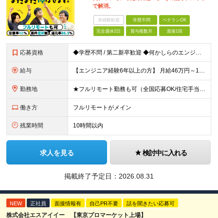
で解消。
未経験歓迎
学歴不問
ベテランOK
完全週休2日
賞与複数月
面接1回
応募資格
◆学歴不問 / 第二新卒歓迎 ◆何かしらのエンジニア経験をお持ちの方 （言語・期間・フェーズ不問） 経験浅めの方も遠慮なくご応募ください！ ■入社前Q＆A ────── ◎実力に見合った報酬が手に
給与
【エンジニア経験6年以上の方】 月給46万円～100万円（固定残業代含む） ※上記月給には月30時間分の固定残業代（月8万7,400円～月19万円）を含む。超過分は全額支給。 【エンジニア経験4年以
勤務地
★フルリモート勤務も可（全国応募OK/住宅手当を支給します） ※案件によって常駐が必要になる場合があります。 ※希望がない限り、転勤はありません ※U・Iターン歓迎 ★ルトラの社員は全国各地で活躍中
働き方
フルリモートがメイン
残業時間
10時間以内
求人を見る
検討中に入れる
掲載終了予定日：
2026.08.31
NEW
正社員
面接情報有
自己PR不要
話を聞きたい応募可
株式会社エスアイイー 【東京プロマーケット上場】