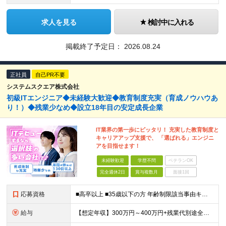
求人を見る
検討中に入れる
掲載終了予定日：
2026.08.24
正社員
自己PR不要
システムスクエア株式会社
初級ITエンジニア◆未経験大歓迎◆教育制度充実（育成ノウハウあ
り！）◆残業少なめ◆設立18年目の安定成長企業
IT業界の第一歩にピッタリ！ 充実した教育制度と
キャリアアップ支援で、 「選ばれる」エンジニ
アを目指せます！
未経験歓迎
学歴不問
ベテランOK
完全週休2日
賞与複数月
面接1回
応募資格
■高卒以上 ■35歳以下の方 年齢制限該当事由キャリア形成（例外事由３号イ） ※未経験者歓迎 ※他の職種や業界から転身し活躍している先輩社員多数 ※スキルチェンジやキャリアチェンジの希望も大歓迎！
給与
【想定年収】300万円～400万円+残業代別途全額支給+賞与年2回他 月給22万円～ ※みなし残業ではございません。残業代別途全額支給です。 (働かれた分は全額支給させて頂きます。) ※