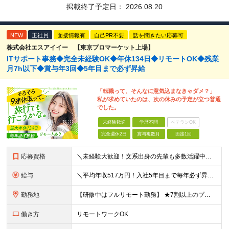
掲載終了予定日：
2026.08.20
NEW
正社員
面接情報有
自己PR不要
話を聞きたい応募可
株式会社エスアイイー 【東京プロマーケット上場】
ITサポート事務◆完全未経験OK◆年休134日◆リモートOK◆残業
月7h以下◆賞与年3回◆5年目まで必ず昇給
「転職って、そんなに意気込まなきゃダメ？」
私が求めていたのは、次の休みの予定が立つ普通
でした。
未経験歓迎
学歴不問
ベテランOK
完全週休2日
賞与複数月
面接1回
応募資格
＼未経験大歓迎！文系出身の先輩も多数活躍中／ ◆PCスキルに自信のない方も歓迎 ◆完全未経験OK ◆社会人デビューもOK ◆学歴不問 ＊*こんなアナタにオススメです*＊ ◇事務職に興味があるが、給与
給与
＼平均年収517万円！入社5年目まで毎年必ず昇給／ ■賞与年3回 ■年収800万円以上も可 ■入社3年以上の平均年収469.2万円 月給23万2000円以上＋賞与年3回＋各種手当 ☆入社5年目まで最
勤務地
【研修中はフルリモート勤務】 ★7割以上のプロジェクトでリモートワークを導入 ★一都三県のプロジェクト先 ★転居を伴う転勤なし ＜プロジェクト先＞ 東京・神奈川・千葉・埼玉でのプロジェクト先にて勤務
働き方
リモートワークOK