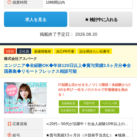
残業時間
10時間以内
求人を見る
検討中に入れる
掲載終了予定日：
2026.08.20
NEW
正社員
面接情報有
自己PR不要
話を聞きたい応募可
株式会社アスパーク
エンジニア◆未経験OK◆年休120日以上◆賞与実績3.5ヶ月分◆全
国募集◆リモートフレックス相談可能
IT知識も活かせるモノづくり開発！未経験からC
ADを学び 一生モノのスキルで市場価値を高め
る！
未経験歓迎
学歴不問
ベテランOK
完全週休2日
賞与複数月
面接1回
応募資格
≪20代～50代が活躍中！社会人経験10年以上の方も歓迎≫ ◆学歴不問 ◆未経験・ブランクOK ≫モノづくりに関する何らかの経験をお持ちの方は優遇します！ ～こんな方が活躍できます！～ ◎専門的な
給与
★賞与実績3.5ヶ月分（※技術手当含む） ★独身寮│寮費手当│引っ越し手当あり ★月給26万円も可能！ 【実務経験者】※前職の給与、経験、スキルをもとに決定 ・月給21万円～60万円＋時間外手当全