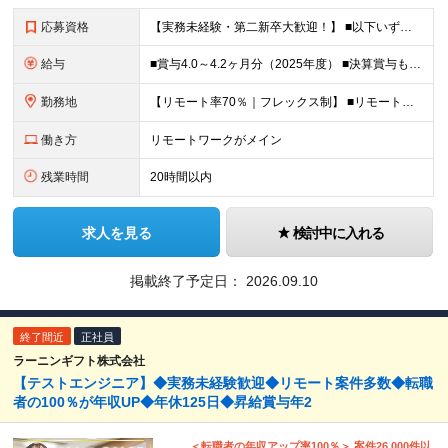
応募資格
【実務未経験・第二新卒大歓迎！】 ■以下いずれかの経験をお持ちの方 ├ITスクールに通われていた方 ├大学などでITについて学ばれていた方 └独学でITについて勉強されていた方 など ※学歴不問
給与
■賞与4.0～4.2ヶ月分（2025年度） ■決算賞与も4年連続で支給！住宅手当月2万円 月給24万円～35万円＋賞与年2回(＋決算賞与)＋諸手当 ┃豊富な手当と嬉しい待遇あり ━━━━━━ ・賞
勤務地
【リモート率70％｜フレックス制】 ■リモートワークとオフィス勤務の併用 ■2025年12月移転の新しい築地オフィス ■転勤なし 本社、または東京都内近郊のお客様先にて勤務いただきます。 ＜本社＞
働き方
リモートワークがメイン
残業時間
20時間以内
求人を見る
検討中に入れる
掲載終了予定日：
2026.09.10
終了間近
正社員
ラーニンギフト株式会社
【テストエンジニア】◆実務未経験歓迎◆リモート案件多数◆転職
者の100％が年収UP◆年休125日◆昇給賞与年2
＜転職者の年収アップ率100％＞ 案件26,000件以