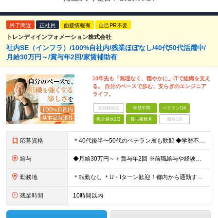
終了間近
正社員
面接情報有
自己PR不要
トレンディインフォメーション株式会社
社内SE（インフラ）/100%自社内/残業ほぼなし/40代50代活躍中/
月給30万円～/賞与年2回/家賃補助有
10年先も「無理なく、穏やかに」ITで組織を支え
る。 自分のペースで歩む、安らぎのエンジニア
ライフ。
未経験歓迎
学歴不問
ベテランOK
完全週休2日
賞与複数月
面接1回
応募資格
＊40代後半〜50代のベテラン層も歓迎 ◆学歴不問 ◆下記いずれかの経験をお持ちの方 ・サーバーの運用・管理経験がある方（年数不問） ・何らかのIT関連の実務経験 （ヘルプデスク、キッティング、カス
給与
◆月給30万円～＋賞与年2回 ※前職給与や経験を最大限考慮し決定します。 ※残業手当100％支給 ※試用期間3ヶ月あり（給与・待遇に変更なし）
勤務地
＊転勤なし ＊U・Iターン歓迎！都内から通勤する社員も多数在籍しています ◆千葉県浦安市北栄4丁目9−1 ※(変更の範囲)上記を除く当社関連勤務地
残業時間
10時間以内