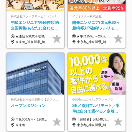
株式会社スタッフサービス エンジニアリング事業本部
イリオスター株式会社
初級エンジニア/未経験歓迎/
開発エンジニア/還元率80%
全国募集/あなたに合わせた
超/年収UP確約/フルリモ
オリジナル研修をご用
OK/年休130日/平均残業7h/
★通勤＆就業＆地域/住宅＆役職手当あり ★残業代は全額支給 ★選べる給与制度あり！ ■東京・神奈川・千葉・埼玉勤務の場合 月給24.5万円～55万円＋諸手当 （残業代は全額支給） (20,000円の地域/住宅手当込み) ■愛知・京都・大阪・兵庫勤務の場合 月給24万円以上＋諸手当 （残業代は全額支給） (15,000円の地域/住宅手当込み) ■茨城・栃木・群馬・静岡・三重・滋賀・広島・福岡勤務の場合 月給23.5万円以上＋諸手当 （残業代は全額支給） (10,000円の地域/住宅手当込み) ■北海道・宮城・山梨・長野・岐阜・奈良・和歌山・岡山勤務の場合 月給23万円以上＋諸手当 （残業代は全額支給） (5,000円の地域/住宅手当込み) ■その他のエリア勤務の場合 月給22.5万円以上＋諸手当 （残業代は全額支給） ※経験や能力を考慮し、当社規定により優遇します 【昇給：年一回実施】 【選べる給与制度】 ★収入を重視する方に… 「変動型人事制度」の選択も可能（派遣先からの評価に応じて収入アップ！） ※年2回のタイミングで希望者と面談の上決定します。
★平均150万～200万円年収UPを実現！ ★前職給与を100％保証！ ★案件内容の開示・明確な評価体制あり ⇒クライアント評価で即昇給を実現したケースも◎ ★年12回（毎月昇給チャンスあり） ■月給35万円～103万円 ※経験・能力・前職給与を考慮し、決定 ※上記給与には月30時間分(6万6500円以上)の固定残業代が含まれます。超過分は手当として別途支給します ※試用期間3ヶ月あり(期間中の給与・待遇面に差異はありません) ▼収入アップの実例をご紹介 ───────────── ★働き方改革をした30代男性（PG） 子どもが生まれたばかりなのに、忙しい現場で残業も月50～60時間が当たり前。 ⇒残業ほぼゼロ＆週3リモートの働き方に！しかも給与もアップ！ ★収入アップした30代男性（PM） 子供が3人いて家計も苦しく、残業代で稼ぐ日々… ⇒残業をたくさんしていた年収額より、100万円以上アップしました！
意/AI・IoT/残業平均8時間
約2万件の案件から選択
東京都_神奈川県_埼玉県_千葉県_大阪府_愛知県_北海道_岩手県_宮城県_山形県_福島県_茨城県_栃木県_群馬県_山梨県_長野県_富山県_石川県_静岡県_岐阜県_三重県_兵庫県_京都府_滋賀県_奈良県_広島県_岡山県_山口県_愛媛県_福岡県_熊本県_長崎県
東京都_神奈川県_埼玉県_千葉県_大阪府_愛知県_北海道_青森県_岩手県_宮城県_秋田県_山形県_福島県_茨城県_栃木県_群馬県_新潟県_山梨県_長野県_富山県_石川県_福井県_静岡県_岐阜県_三重県_兵庫県_京都府_滋賀県_奈良県_和歌山県_広島県_岡山県_鳥取県_島根県_山口県_徳島県_香川県_愛媛県_高知県_福岡県_熊本県_佐賀県_長崎県_大分県_宮崎県_鹿児島県_沖縄県
株式会社日本経済新聞社【ポジションマッチ登録】
株式会社エンジニアファースト
オープンポジション
SE／原則フルリモート／案
件は自分で選べる／定着率
93%／20～30代活躍中！
年収600万円～1200万円 ※上記年収は、想定年収です。住居費補助、子手当などの各種手当を含む金額です。 ※経験・能力等を考慮の上、当社規定により決定します。
【経験者】月給40万円～120万円(固定残業代含む)+各種手当 ★前職給与の総収入額を100％保証｜還元率84％〜100％ ★20代の平均年収570万円 ※月給には、みなし残業手当(月30時間／5万8000円以上)を含みます 超過分は別途追加支給 ※固定残業代は、時間外労働の有無に関わらず30時間分を、月5万8000円~15万7000円支給 ※上記を超える時間外労働分は追加で支給 【未経験者】月給21万円以上＋各種手当 固定残業なし(残業代発生分全額支給) ※6ヶ月の試用期間あり（※条件に変動なし） ▼単価連動性×還元率は84％～100％で収入の大幅UPが可能！ ・案件単価が月50万円の場合：年収417万円 ・案件単価が月70万円の場合：年収584万円 ・案件単価が月100万円の場合：年収834万円 ＜モデル年収＞ ▼400万円～500万円(入社初年度) ▼542万円～626万円(入社2年) ▼667万円～700万円(入社3年） ▼709万円～801万円(入社5年）
東京都
東京都_神奈川県_埼玉県_千葉県_大阪府_愛知県_北海道_青森県_岩手県_宮城県_秋田県_山形県_福島県_茨城県_栃木県_群馬県_新潟県_山梨県_長野県_富山県_石川県_福井県_静岡県_岐阜県_三重県_兵庫県_京都府_滋賀県_奈良県_和歌山県_広島県_岡山県_鳥取県_島根県_山口県_徳島県_香川県_愛媛県_高知県_福岡県_熊本県_佐賀県_長崎県_大分県_宮崎県_鹿児島県_沖縄県