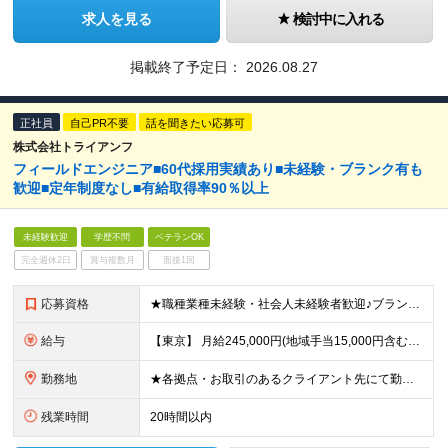
求人を見る
検討中に入れる
掲載終了予定日：
2026.08.27
正社員
自己PR不要
話を聞きたい応募可
株式会社トライアンフ
フィールドエンジニア■60代採用実績あり■未経験・ブランク有も
歓迎■定年制度なし■有給取得率90％以上
未経験歓迎
学歴不問
ベテランOK
完全週休2日
賞与複数月
面接1回
応募資格
★職種業種未経験・社会人未経験者歓迎♪ブランクありもOK！ ★定年制度なし！40代・50代・60代も活躍◎ ■学歴不問 ■要普免(AT限定可) └現在取得中(教習所に通っている場合)の方も一度ご相
給与
【東京】 月給245,000円(地域手当15,000円含む)+通信手当(5,000円)+諸手当(該当した場合) 【その他の地域】 月給230,000円+通信手当(5,000円)+諸手当(該当した場合)
勤務地
★各拠点・お取引のあるクライアント先にて勤務いただきます。 ★家賃補助あり※会社都合の引越しが発生した場合 ■拠点 名古屋本社／愛知県名古屋市中区上前津2-14-15 第一住建上前津ビル 6F 東京
残業時間
20時間以内