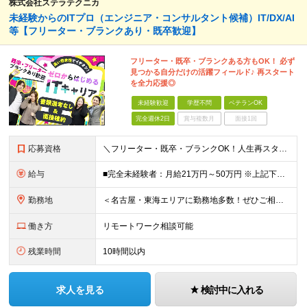
株式会社ステラテクニカ
未経験からのITプロ（エンジニア・コンサルタント候補）IT/DX/AI
等【フリーター・ブランクあり・既卒歓迎】
フリーター・既卒・ブランクある方もOK！ 必ず
見つかる自分だけの活躍フィールド♪ 再スタート
を全力応援◎
未経験歓迎
学歴不問
ベテランOK
完全週休2日
賞与複数月
面接1回
応募資格
＼フリーター・既卒・ブランクOK！人生再スタートを応援します／ 【学歴・経験不問】 ・未経験OK ・IT業界未経験OK ・第二新卒歓迎 ・社会人経験が浅い方も歓迎 ・異業種からの転職歓迎 【下記の方
給与
■完全未経験者：月給21万円～50万円 ※上記下限金額は最低保証額 ※経験・スキルに応じて優遇 ※残業代は別途支給
勤務地
＜名古屋・東海エリアに勤務地多数！ぜひご相談ください＞ 【転勤なし】本社および東海エリアの業務先 本社／愛知県名古屋市中村区名駅 ※敷地内全面禁煙
働き方
リモートワーク相談可能
残業時間
10時間以内
求人を見る
検討中に入れる