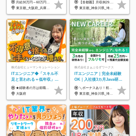
月給30万円～60万円+住宅手当+職能手当+役職手当+決算賞与+報奨金 ※経験・能力を考慮し、優遇します ※給与には20時間分のみなし時間外手当(3万7000円以上)を含みます(超過時間分は別途追加支給) ※試用期間3～6ヵ月あり(その間の給与、待遇に差異なし) ※場合によって契約社員での採用の可能性あり(面接時に応相談)
【首都圏】月収例29.5万円（月給26万円＋諸手当） 【東海・関西】月収例28.5万円（月給25万円＋諸手当） 【九州】月収例26万円（月給23万円＋諸手当） ※経験・スキル・前職給与を踏まえ、総合的に判断して決定します。 例：首都圏 月収例31万円（月給27万円＋諸手当） ◆各種手当 ・通勤手当（上限4万円まで） ・残業代手当（1分単位で全額支給） ※固定残業代制は採用しておりません ・深夜勤務手当 ・資格取得支援（ランクに応じてお祝い金1万円～10万円を支給） ◆昇給：年1回 ◆補足 ・研修中1ヶ月間は、時給1670円となります。 ・試用期間6ヶ月あり。その間の待遇に変更はありません。 ※詳細は面接時にご案内します。
のための半休制度あり
面接1回／土日面接可/SE
東京都_大阪府_兵庫県_京都府_福岡県
東京都_神奈川県_埼玉県_千葉県_大阪府_愛知県_兵庫県_京都府_福岡県
株式会社ヒューマンキュレーション
株式会社まぁぶるずワークス
ITエンジニア◆「スキル不
ITエンジニア｜完全未経験
足と言われる＝低年収」で
OK｜入社後3カ月Java研修
はない！｜ 不安を克服し、
｜リモート率8割以上｜充実
★経験者の方は前職の年収以上を保証します ★案件単価を開示した上で80％以上を還元します 月給25万円以上＋賞与年2回 ※経験や能力を考慮の上で優遇します ※試用期間が3ヶ月(その間の給与・待遇・雇用形態に変更はありません) ※月給には月20時間分のみなし残業手当(5万円)を含みます(超過分は別途支給) ★残業平均は月10時間以下ですので、毎月10時間分程度はお得です！
＼ボーナスあり！初年度から年収300万円以上／ ■月給25万円～35万円＋残業代全額支給＋各種手当＋賞与年1回 ◎経験・年齢・スキルなどを考慮し、できるだけ優遇します ◎試用期間中(3カ月)は契約社員で、月給21万円＋諸手当になります。 (試用期間中は残業が発生しません。その他の待遇に変更はありません) ----------------- ＼3つの評価軸！実力次第で早期収入アップ！／ 【1】スキル(IT理解、実装力、設計) 【2】実務力(現場評価、コミュ力、品質) 【3】姿勢(自走力、意欲、責任感) この3つの評価軸で、3カ月ごとに評価。社内グレードにより、給与が決まる明確な仕組みです。何ができれば給与が上がるのか分かりやすく、実力や努力次第で早期に収入を増やせます！ 【固定残業代について】 なし（残業代は、実際の労働時間に応じて別途全額支給）
年収アップした社員の実例
のキャリア支援｜残業月10h
大阪府
東京都_神奈川県_埼玉県_千葉県_大阪府_愛知県_北海道_青森県_岩手県_宮城県_秋田県_山形県_福島県_茨城県_栃木県_群馬県_新潟県_山梨県_長野県_富山県_石川県_福井県_静岡県_岐阜県_三重県_兵庫県_京都府_滋賀県_奈良県_和歌山県_広島県_岡山県_鳥取県_島根県_山口県_徳島県_香川県_愛媛県_高知県_福岡県_熊本県_佐賀県_長崎県_大分県_宮崎県_鹿児島県_沖縄県