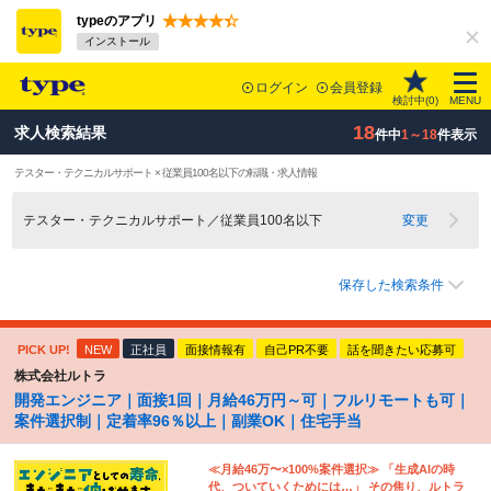
typeのアプリ
インストール
ログイン
会員登録
検討中(
0
)
MENU
18
求人検索結果
件中
1～18
件表示
テスター・テクニカルサポート × 従業員100名以下の転職・求人情報
テスター・テクニカルサポート／従業員100名以下
変更
保存した検索条件
PICK UP!
NEW
正社員
面接情報有
自己PR不要
話を聞きたい応募可
株式会社ルトラ
開発エンジニア｜面接1回｜月給46万円～可｜フルリモートも可｜
案件選択制｜定着率96％以上｜副業OK｜住宅手当
≪月給46万〜×100%案件選択≫ 「生成AIの時
代、ついていくためには…」 その焦り、ルトラ