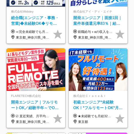
株式会社Widsley
株式会社アイ・ディ・エイチ
総合職(エンジニア・事務・
開発エンジニア｜面接1回｜
営業)◆未経験OK◆リモー
案件単価還元率83％｜給与
トあり◆残業月3h◆服装髪
UP保証｜年休140日｜在宅
≪完全未経験でも月給40万円以上も可能です！≫ -------------- 【1】ITエンジニア 月給26万円～50万円＋プロジェクト手当＋資格手当 【2】IT事務、営業事務 月給26万円～50万円＋プロジェクト手当＋資格手当 ≪【1】【2】共通≫ ★上記給与には固定残業代20時間分(月3万719円～)を含みます。残業が超過した場合は、追加支給します(残業は月平均3時間とほぼ発生しません。残業がなくても、固定残業代は支給されます) ★試用期間6ヵ月あり（期間中は月給23万1000円～。固定残業代20時間分3万719円～を含む／超過分は別途支給） -------------- 【3】SES営業、SaaS営業 月給30万円以上＋インセンティブ＋各種手当 ★上記給与には固定残業代45時間分(月7万6967円～)を含みます。残業が超過した場合は、追加支給します(残業は月平均3時間とほぼ発生しません。残業がなくても、固定残業代は支給されます) ★試用期間6ヵ月あり(期間中も給与や福利厚生は同じです)
前職給与＋αの収入を保証 月給42万円～120万円＋各種手当＋賞与 給与基準が明確かつ高還元です。 一人ひとりが安定した環境のもと、長く活躍できる職場を目指しています。 ※平均年収650万円 ・還元率83％ ・各種手当について 職能手当／職務手当／資格手当／営業手当 など ※前職での経験・能力、給与などを考慮の上、当社規定により優遇いたします ※試用期間あり（3ヶ月／期間中の条件に変動はありません） ※上記金額には固定残業代（78,948円～225,564円/月30時間分）を含みます 超過分は別途全額支給いたします ・年収UPを保証 過去には転職時に〈年収200万円UP〉したエンジニアも在籍しています。入社時だけでなく、入社後も安心の給与水準で働ける環境です。キャリアや技術力が正当に評価されていないと感じていたら、一度面接でお話ししましょう！ 当社では管理職の人数は最低限にし、無駄な管理をしません。その費用削減分を社員の給与に還元しています！
型自由
利用率9割｜独立支援・副業
東京都_神奈川県_埼玉県_千葉県_大阪府_愛知県_北海道_青森県_岩手県_宮城県_秋田県_山形県_福島県_茨城県_栃木県_群馬県_新潟県_山梨県_長野県_富山県_石川県_福井県_静岡県_岐阜県_三重県_兵庫県_京都府_滋賀県_奈良県_和歌山県_広島県_岡山県_鳥取県_島根県_山口県_徳島県_香川県_愛媛県_高知県_福岡県_熊本県_佐賀県_長崎県_大分県_宮崎県_鹿児島県_沖縄県
東京都_神奈川県_埼玉県_千葉県_大阪府_愛知県_北海道_青森県_岩手県_宮城県_秋田県_山形県_福島県_茨城県_栃木県_群馬県_新潟県_山梨県_長野県_富山県_石川県_福井県_静岡県_岐阜県_三重県_兵庫県_京都府_滋賀県_奈良県_和歌山県_広島県_岡山県_鳥取県_島根県_山口県_徳島県_香川県_愛媛県_高知県_福岡県_熊本県_佐賀県_長崎県_大分県_宮崎県_鹿児島県_沖縄県
制度
FLARETECH株式会社
株式会社Ｃｒａｎｅ＆Ｉ
開発エンジニア｜フルリモ
初級エンジニア*未経験
ートOK／経験半年～でOK
OK！*フルリモートOK*月給
／実質還元率80～90%／前
32万～*残業月9.8h*1ヶ月の
☑︎ 直近実績、月平均17,000円の昇給 ☑︎ 前職給与100%保証 ☑︎ 実質還元率80～90% ☑︎ 待機時も給与は満額支給 月給35万円～70万円＋交通費など各種手当 ※想定年収：4,200,000円～10,560,000円 ※経験・能力等を考慮の上で決定します。 ※上記金額には、みなし残業手当（50時間分・104,000円～212,000円）を含みます。超過分は別途追加支給します。 ┗残業時間は月平均10時間、多い時でも20時間程度と安定しております ★単価連動型の給与体系ではないため、万が一待機になってもその間の給与は満額支給しています。 ＜1年間の昇給事例をご紹介！＞ ・20代/フロントエンドエンジニア：月給274,000円→月給362,000円（＋88,000円/月） ・20代/iOSエンジニア：月給237,000円→月給287,000円（＋50,000円/月） ・20代/Androidエンジニア：月給316,000円→月給374,000円（＋58,000円/月） ・30代/Javaエンジニア（上流）：月給340,000円→月給418,000円（＋78,000円/月） ・30代/PMO：月給340,000円→月給418,000円（＋78,000円/月）
★未経験でも月給32万円スタート★ 月収32万円～35万円＋各種手当（資格手当だけで毎月15万の上乗せ実績あり！） ★資格手当豊富！1資格につき最大3万円支給 ★功績手当の導入で、毎月のお給与に上乗せで最大10万円支給している社員も！ ★1回の昇級で年収数十万UPも可 ★ゆくゆくは年収1000万以上も目指せる 年俸384万円～1,162万8,000円（12分割） ※経験・スキルを考慮の上決定します ※上記金額には固定残業代（月30h分・60,800円～66,500円）を含みます ※超過分は別途全額支給します ※試用期間2ヶ月間あり（その他待遇に差異はありません）
給保証／AI系など最先端案
研修*資格取得率100％
東京都_神奈川県_埼玉県_千葉県_大阪府_愛知県_北海道_青森県_岩手県_宮城県_秋田県_山形県_福島県_茨城県_栃木県_群馬県_新潟県_山梨県_長野県_富山県_石川県_福井県_静岡県_岐阜県_三重県_兵庫県_京都府_滋賀県_奈良県_和歌山県_広島県_岡山県_鳥取県_島根県_山口県_徳島県_香川県_愛媛県_高知県_福岡県_熊本県_佐賀県_長崎県_大分県_宮崎県_鹿児島県_沖縄県
東京都
件多数