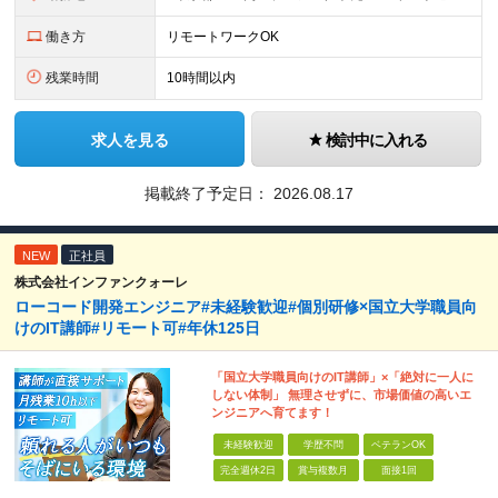
働き方
リモートワークOK
残業時間
10時間以内
求人を見る
検討中に入れる
掲載終了予定日：
2026.08.17
NEW
正社員
株式会社インファンクォーレ
ローコード開発エンジニア#未経験歓迎#個別研修×国立大学職員向
けのIT講師#リモート可#年休125日
「国立大学職員向けのIT講師」×「絶対に一人に
しない体制」 無理させずに、市場価値の高いエ
ンジニアへ育てます！
未経験歓迎
学歴不問
ベテランOK
完全週休2日
賞与複数月
面接1回