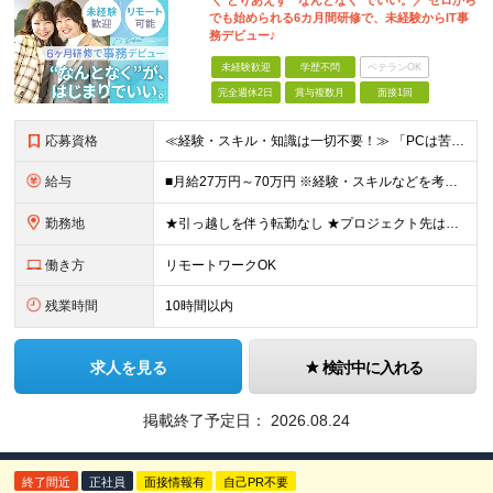
＼"とりあえず""なんとなく"でいい。／ ゼロから
でも始められる6カ月間研修で、未経験からIT事
務デビュー♪
未経験歓迎
学歴不問
ベテランOK
完全週休2日
賞与複数月
面接1回
応募資格
≪経験・スキル・知識は一切不要！≫ 「PCは苦手」「なんとなくIT」 ――そんな状態からのスタートで大丈夫です。 【応募条件】 ■業界・職種未経験OK ■第二新卒・既卒・フリーターの方も歓迎 ■学歴
給与
■月給27万円～70万円 ※経験・スキルなどを考慮して決定します。 ※上記金額には固定残業代（月15時間相当分／26,300円～73,500円）を含みます。 超過分は別途支給します。 ★最大200万
勤務地
★引っ越しを伴う転勤なし ★プロジェクト先は希望やスキルを考慮して決定 本社もしくは東京23区を中心とした 神奈川・千葉・埼玉の各プロジェクト先の勤務となります。 【東京本社】 東京都渋谷区渋谷2
働き方
リモートワークOK
残業時間
10時間以内
求人を見る
検討中に入れる
掲載終了予定日：
2026.08.24
終了間近
正社員
面接情報有
自己PR不要