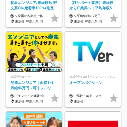
初級エンジニア/未経験歓迎/
【ITサポート事務】未経験
文系OK/定着率100％/最長1
からIT業界へ｜平均年収517
年の自社ITスクール研修あ
万円｜ホワイト企業認定｜
＼全国の各拠点で募集中！／ 給与は以下の通り、勤務地により異なります。 札幌：月給23万円～27万円 仙台：月給22万円～26万円 新潟：月給22万円～26万円 東京：月給26万円～30万円 大阪：月給24万円～29万円 福岡：月給23.5万円～27万円 沖縄：月給21万円～26万円 ◎給与は知識や経験を考慮して決定します。 ◎残業は別途全額支給します。 ◎試用期間12カ月あり（給与は以下の通りです。その他条件に変更はありません） （試用期間の給与） 札幌：月給18.6万円～ 仙台：月給19万円～ 新潟：月給18万円～ 東京：月給22万円～ 大阪：月給20.8万円～ 福岡：月給19万円～ 沖縄：月給18万円～
＼平均年収517万円！入社5年目まで毎年必ず昇給／ ■賞与年3回 ■年収800万円以上も可 ■入社3年以上の平均年収469.2万円 月給23万2000円以上＋賞与年3回＋各種手当 ☆入社5年目まで最大1万5000円の定期昇給を確約 ┃各種手当充実 ・規定の資格を取得すれば、2000円～5万円を毎月支給（2万4000円～60万円／年） ・研修中に取得した取得率95％の資格でも研修後の給料UP ※月給は年齢・経験・能力を考慮して、優遇いたします ※上記月給金額は固定残業代（20時間/3万1300円円以上）を含み、超過分は別途支給いたします ※試用期間（6ヶ月）は月給に変動はありますが、その他待遇に差異はありません ├入社後1ヶ月～3ヶ月間は、月給20万1900円となります └上記金額は固定残業代（10時間／1万6000円）を含み、超過分は別途支給いたします
り/年休130日
年休134日｜リモートOK
東京都_神奈川県_埼玉県_千葉県_大阪府_愛知県_北海道_青森県_岩手県_宮城県_秋田県_山形県_福島県_茨城県_栃木県_群馬県_新潟県_山梨県_長野県_富山県_石川県_福井県_静岡県_岐阜県_三重県_兵庫県_京都府_滋賀県_奈良県_和歌山県_広島県_岡山県_鳥取県_島根県_山口県_徳島県_香川県_愛媛県_高知県_福岡県_熊本県_佐賀県_長崎県_大分県_宮崎県_鹿児島県_沖縄県
東京都_神奈川県_埼玉県_千葉県_大阪府_愛知県_北海道_青森県_岩手県_宮城県_秋田県_山形県_福島県_茨城県_栃木県_群馬県_新潟県_山梨県_長野県_富山県_石川県_福井県_静岡県_岐阜県_三重県_兵庫県_京都府_滋賀県_奈良県_和歌山県_広島県_岡山県_鳥取県_島根県_山口県_徳島県_香川県_愛媛県_高知県_福岡県_熊本県_佐賀県_長崎県_大分県_宮崎県_鹿児島県_沖縄県
株式会社ルトラ
株式会社TVer【ポジションマッチ登録】
開発エンジニア｜面接1回｜
オープンポジション
月給46万円～可｜フルリモ
ートも可｜案件選択制｜定
【エンジニア経験6年以上の方】 月給46万円～100万円（固定残業代含む） ※上記月給には月30時間分の固定残業代（月8万7,400円～月19万円）を含む。超過分は全額支給。 【エンジニア経験4年以上の方】 月給42万円～100万円（固定残業代含む） ※上記月給には月30時間分の固定残業代（月7万9,800円～月19万円）を含む。超過分は全額支給。 【エンジニア経験4年未満の方】 月給38万円～100万円（固定残業代含む） ※上記月給には月30時間分の固定残業代（月7万2,200円～月19万円）を含む。超過分は全額支給。 ※経験、スキル、前職給与などを踏まえて決定。 ◆ルトラの給与制度のポイント！◆ ・社員の95%が入社時に年収UP！最高で300万円UPの実績も ・平均還元率86.3%（交通費・住宅手当・会社負担分の社保も含む） ・人柄やポテンシャルを評価し、スキル以上の希望年収を提示することも ・退職金制度やリファラル手当（平均50万円）あり
ご経験・能力・スキル等により、当社基準にて優遇・相談のうえ決定いたします。
着率96％以上｜副業OK｜住
東京都_神奈川県_埼玉県_千葉県_大阪府_愛知県_北海道_青森県_岩手県_宮城県_秋田県_山形県_福島県_茨城県_栃木県_群馬県_新潟県_山梨県_長野県_富山県_石川県_福井県_静岡県_岐阜県_三重県_兵庫県_京都府_滋賀県_奈良県_和歌山県_広島県_岡山県_鳥取県_島根県_山口県_徳島県_香川県_愛媛県_高知県_福岡県_熊本県_佐賀県_長崎県_大分県_宮崎県_鹿児島県_沖縄県
東京都
宅手当