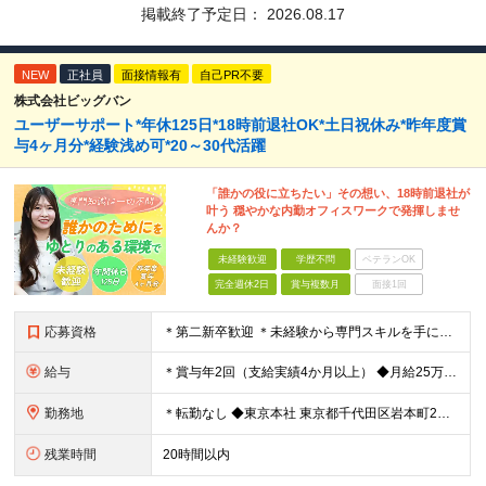
掲載終了予定日：
2026.08.17
NEW
正社員
面接情報有
自己PR不要
株式会社ビッグバン
ユーザーサポート*年休125日*18時前退社OK*土日祝休み*昨年度賞
与4ヶ月分*経験浅め可*20～30代活躍
「誰かの役に立ちたい」その想い、18時前退社が
叶う 穏やかな内勤オフィスワークで発揮しませ
んか？
未経験歓迎
学歴不問
ベテランOK
完全週休2日
賞与複数月
面接1回
応募資格
＊第二新卒歓迎 ＊未経験から専門スキルを手に！ ◆基本的なPCスキル （WordやExcelでの文字入力、データ編集が可能な程度を想定しています） ◆学歴不問 ★求める人物像： ・「誰かのサポート
給与
＊賞与年2回（支給実績4か月以上） ◆月給25万円以上（各種手当含む＋残業代＋賞与年2回 ※残業代は全額支給 ※試用期間3か月あり（試用期間中の一部手当の支給なし/給与差異なし） 【固定残業代につ
勤務地
＊転勤なし ◆東京本社 東京都千代⽥区岩本町2丁⽬8番12号 NKビル9F ※(変更の範囲)変更なし
残業時間
20時間以内