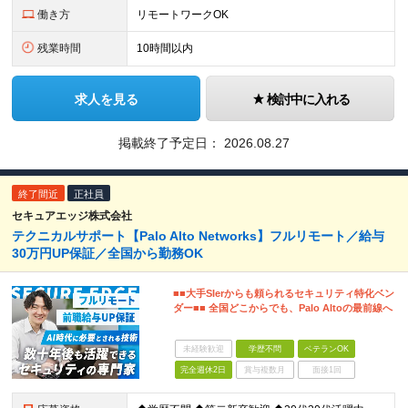
働き方
リモートワークOK
残業時間
10時間以内
求人を見る
検討中に入れる
掲載終了予定日：
2026.08.27
終了間近
正社員
セキュアエッジ株式会社
テクニカルサポート【Palo Alto Networks】フルリモート／給与
30万円UP保証／全国から勤務OK
■■大手SIerからも頼られるセキュリティ特化ベン
ダー■■ 全国どこからでも、Palo Altoの最前線へ
未経験歓迎
学歴不問
ベテランOK
完全週休2日
賞与複数月
面接1回