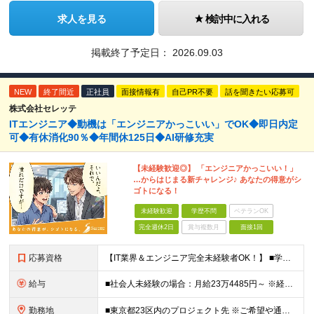
求人を見る
検討中に入れる
掲載終了予定日：
2026.09.03
NEW
終了間近
正社員
面接情報有
自己PR不要
話を聞きたい応募可
株式会社セレッテ
ITエンジニア◆動機は「エンジニアかっこいい」でOK◆即日内定
可◆有休消化90％◆年間休125日◆AI研修充実
【未経験歓迎◎】 「エンジニアかっこいい！」
…からはじまる新チャレンジ♪ あなたの得意がシ
ゴトになる！
未経験歓迎
学歴不問
ベテランOK
完全週休2日
賞与複数月
面接1回
応募資格
【IT業界＆エンジニア完全未経験者OK！】 ■学歴不問 ■第二新卒歓迎 ■未経験OK ☆IT知識は一切問いません！ 【活かせる経験・スキル】 ■接客経験をお持ちの方 ■PCが得意な方 接客経験（フ
給与
■社会人未経験の場合：月給23万4485円～ ※経験・能力などを考慮の上、当社規定により優遇します ※業界未経験の方でも前職での経験を最大限に評価します ※上記にはみなし残業代(25時間分3万832
勤務地
■東京都23区内のプロジェクト先 ※ご希望や通勤時間を考慮して、配属先を決定します。 【本社】 東京都新宿区西新宿4-10-19 3階 ＼オフィス移転！デスクも心機一転アップデート！／ 全席に