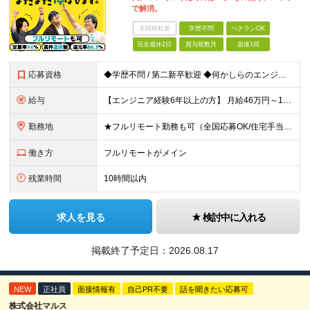
で解消。
未経験歓迎
学歴不問
ベテランOK
完全週休2日
賞与複数月
面接1回
応募資格
◆学歴不問 / 第二新卒歓迎 ◆何かしらのエンジニア経験をお持ちの方 （言語・期間・フェーズ不問） 経験浅めの方も遠慮なくご応募ください！ ■入社前Q＆A ────── ◎実力に見合った報酬が手に
給与
【エンジニア経験6年以上の方】 月給46万円～100万円（固定残業代含む） ※上記月給には月30時間分の固定残業代（月8万7,400円～月19万円）を含む。超過分は全額支給。 【エンジニア経験4年以
勤務地
★フルリモート勤務も可（全国応募OK/住宅手当を支給します） ※案件によって常駐が必要になる場合があります。 ※希望がない限り、転勤はありません ※U・Iターン歓迎 ★ルトラの社員は全国各地で活躍中
働き方
フルリモートがメイン
残業時間
10時間以内
求人を見る
検討中に入れる
掲載終了予定日：
2026.08.17
NEW
正社員
面接情報有
自己PR不要
話を聞きたい応募可
株式会社マルス