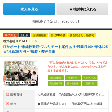
求人を見る
検討中に入れる
掲載終了予定日：
2026.08.31
終了間近
正社員
面接情報有
自己PR不要
話を聞きたい応募可
株式会社ＵＰ ＭＩＬＬＳ
ITサポート*未経験歓迎*フルリモート案件あり*残業月10h*年休125
日*月給30万円～*服装・髪色自由
「ITに自信があるわけじゃない。でも、やってみ
たい！」 そんなあなたに、おせっかいなほど伴
走する会社です。
未経験歓迎
学歴不問
ベテランOK
完全週休2日
賞与複数月
面接1回
応募資格
＼未経験歓迎！ITの知識がない方も応募OKです◎／ ※学歴不問・第二新卒OK ＜こんな方にぴったりです＞ ・自分らしく働ける環境がいい方 ・気軽に相談できる相手が欲しい方 ・ワークライフバランスを大
給与
★前職給与保証します！ 月給30万円以上 ※経験・スキルを考慮の上、決定します。 ※上記月給には固定残業代（35時間分／5万2,500円～）を含みます ※固定残業代は給与に応じて変動します ※残業