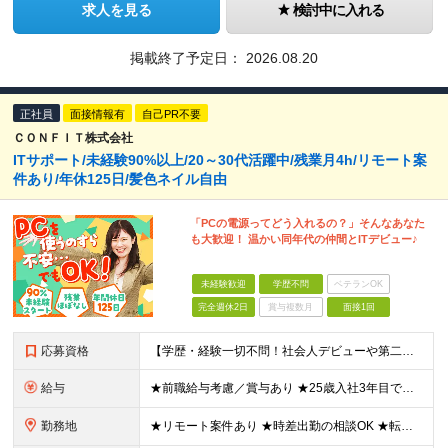
求人を見る
検討中に入れる
掲載終了予定日：
2026.08.20
正社員
面接情報有
自己PR不要
ＣＯＮＦＩＴ株式会社
ITサポート/未経験90%以上/20～30代活躍中/残業月4h/リモート案
件あり/年休125日/髪色ネイル自由
「PCの電源ってどう入れるの？」そんなあなた
も大歓迎！ 温かい同年代の仲間とITデビュー♪
未経験歓迎
学歴不問
ベテランOK
完全週休2日
賞与複数月
面接1回
応募資格
【学歴・経験一切不問！社会人デビューや第二新卒も大歓迎】 ●PCスキルに自信がない方も、意欲があればOK！ ★こんな方にピッタリの環境です★ ・オフィスワークに挑戦したいが、一歩踏み出せずにいる方
給与
★前職給与考慮／賞与あり ★25歳入社3年目で年収400万円以上の実績も！ ★学習費補助（月3,000円）／資格手当(3千円～36万円)あり ●経験者（IT業界の経験5年以上）： 月給30万～40万
勤務地
★リモート案件あり ★時差出勤の相談OK ★転勤なし 本社またはプロジェクト先での勤務となります。 ※勤務地は希望を考慮します ※入社後1～2週間は、本社にて研修を行います ┗タイミングによって、同