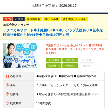
掲載終了予定日：
2026.08.17
NEW
正社員
面接情報有
自己PR不要
話を聞きたい応募可
株式会社ストランザ
テクニカルサポート◆未経験OK◆スキルアップ支援あり◆基本定
時退社◆駅から徒歩1分◆月給45.9万円も可
IT業界デビューなら当社がベスト！ 基本18時退
社＆手厚いOJTで、ワークライフバランスとスキ
ルをGET！
未経験歓迎
学歴不問
ベテランOK
完全週休2日
賞与複数月
面接1回
応募資格
◆業界未経験OK ◆学歴不問 ◆お客様対応の経験がある方（目安：1年以上） ＼こんな方はすぐにご活躍いただけます／ ※必須ではございませんので、ご安心ください！ ◇レセプトコンピューターの知識がある
給与
＊月給45.9万円からスタートも可 ＊賞与支給実績あり（業績連動型） ＊年収500万円以上も可能！ 月給292,000円～459,000円 ※月給は経験・スキルを考慮し決定しています ※給与には固
勤務地
★駅から徒歩1分の好立地 東京都港区新橋6-17-21 住友不動産 御成門駅前ビル 3F (変更の範囲)上記を除く当社関連勤務地
残業時間
10時間以内