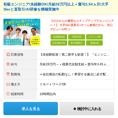
初級エンジニア/未経験OK/月給28万円以上＋賞与3.54ヵ月/大手
SIerと直取引/AI研修を積極実施中
【ゼロからの着実なステップアップでエンジニア
へ！】 大手SIer直取引×チーム参画だから、安心
デビューが叶う♪
未経験歓迎
学歴不問
ベテランOK
完全週休2日
賞与複数月
面接1回
応募資格
【未経験歓迎！第二新卒も歓迎！】 『エンジニアになりたい』意欲があれば歓迎です！ 以下のような方も尚歓迎です！ ・学生時代に情報系の学部で学んでいた方 ・ITスクールや独学でプログラミングを学んだこ
給与
月給28万円～＋残業代全額支給＋賞与年3.45ヵ月(東京) 月給25万円～＋残業代全額支給＋賞与年3.45ヵ月(新潟・長岡) 入社時想定年収： 392万円～ (東京) 350万円～ (新潟・長岡)
勤務地
≪会社都合の転勤なし！希望する拠点に必ず配属します。新潟Uターン・Iターン大歓迎！≫ 首都圏(東京、神奈川、千葉、埼玉)または新潟市、長岡市周辺のお客様先または各拠点での勤務となります。 ■東京支社
働き方
リモートワークOK
残業時間
10時間以内
求人を見る
検討中に入れる