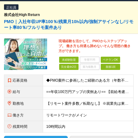
正社員
株式会社High Return
PMO｜入社年収UP率100％/残業月10h以内/強制アサインなし/リモ
ート率80％/フルリモ案件あり
現場経験を活かして、PMOからステップアッ
プ。 働き方も待遇も諦めないそんな理想の働き
方ができます。
未経験歓迎
学歴不問
ベテランOK
完全週休2日
賞与複数月
面接1回
応募資格
◆PMO案件に参画したご経験のある方（年数不問） ◆高卒以上 ＼こんな方にピッタリな環境です／ ◎年収アップなど、正当な評価を受けたい ◎PMなど上流工程へキャリアアップしたい ◎リモートワークを活
給与
==年収100万円アップの実例あり== 【前給考慮】月給28万円～50万円＋賞与＋決算賞与 ☆別途残業代は全額支給します ※上記金額は、経験、スキル、前職給与を考慮した上で、決定します ※試用期間
勤務地
【リモート案件多数／転勤なし】 ※就業先は東京、神奈川、埼玉、千葉の各プロジェクト先になります ※現状、リモートワーク8割、フルまたはハイブリッド勤務。 一部社員は、案件スタート時など必要に応じて出勤
働き方
リモートワークがメイン
残業時間
10時間以内