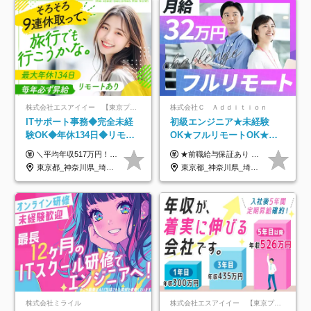
株式会社エスアイイー 【東京プロマーケット上場】
株式会社Ｃ Ａｄｄｉｔｉｏｎ
ITサポート事務◆完全未経
初級エンジニア★未経験
験OK◆年休134日◆リモー
OK★フルリモートOK★月
トOK◆残業月7h以下◆賞与
給32万円～★残業月10h＆
＼平均年収517万円！入社5年目まで毎年必ず昇給／ ■賞与年3回 ■年収800万円以上も可 ■入社3年以上の平均年収469.2万円 月給23万2000円以上＋賞与年3回＋各種手当 ☆入社5年目まで最大1万5000円の定期昇給を確約 ┃各種手当充実 ・規定の資格を取得すれば、2000円～5万円を毎月支給（2万4000円～60万円／年） ・研修中に取得した取得率95％の資格でも研修後の給料UP ※月給は年齢・経験・能力を考慮して、優遇いたします ※上記月給金額は固定残業代（20時間/3万1300円円以上）を含み、超過分は別途支給いたします ※試用期間（6ヶ月）は月給に変動はありますが、その他待遇に差異はありません ├入社後1ヶ月～3ヶ月間は、月給20万1900円となります └上記金額は固定残業代（10時間／1万6000円）を含み、超過分は別途支給いたします
★前職給与保証あり ★月給32万円以上＋インセンティブあり 月給32万円以上＋インセンティブ＋各種手当 ※上記には固定残業代（月30時間・44,400円～）を含みます ※超過分は別途支給します ※試用期間はございません ★＼成果＝あなたの収入／★ 【1】案件単価ー8万円＝あなたの給与 参画したプロジェクトの案件単価から 一律8万円引いた金額があなたの給与です！ （月給例） ■1人称での構築・小規模な詳細設計 案件単価55万円ー8万円＝月給47万円（還元率85.5%） ■大型案件の設計・構築やプロジェクト管理 案件単価90万円ー8万円＝月給82万円（還元率91.1%） ‥‥‥‥‥‥‥‥‥‥‥‥‥‥‥‥‥‥ 【2】月給の他にも豊富なインセンティブあり 全員が月3～13万円のインセンティブをゲットしています！ ≪インセンティブ制度≫ 稼働している現場で増員・交代が発生し、 当社の人員を配属が決定した際に支給。 ◇C Addition正社員が参画 ：実粗利の10%／毎月 ◇協力会社所属の社員が参画：実粗利の30%／毎月 ≪リファラル制度≫ あなたの知り合いが当社のメンバーになった際に、 毎月1人あたり2万円支給します◎ ‥‥‥‥‥‥‥‥‥‥‥‥‥‥‥‥‥‥
年3回◆5年目まで必ず昇給
年休120日以上★副業可
東京都_神奈川県_埼玉県_千葉県_大阪府_愛知県_北海道_青森県_岩手県_宮城県_秋田県_山形県_福島県_茨城県_栃木県_群馬県_新潟県_山梨県_長野県_富山県_石川県_福井県_静岡県_岐阜県_三重県_兵庫県_京都府_滋賀県_奈良県_和歌山県_広島県_岡山県_鳥取県_島根県_山口県_徳島県_香川県_愛媛県_高知県_福岡県_熊本県_佐賀県_長崎県_大分県_宮崎県_鹿児島県_沖縄県
東京都_神奈川県_埼玉県_千葉県_大阪府_愛知県_北海道_青森県_岩手県_宮城県_秋田県_山形県_福島県_茨城県_栃木県_群馬県_新潟県_山梨県_長野県_富山県_石川県_福井県_静岡県_岐阜県_三重県_兵庫県_京都府_滋賀県_奈良県_和歌山県_広島県_岡山県_鳥取県_島根県_山口県_徳島県_香川県_愛媛県_高知県_福岡県_熊本県_佐賀県_長崎県_大分県_宮崎県_鹿児島県_沖縄県
株式会社ミライル
株式会社エスアイイー 【東京プロマーケット上場】