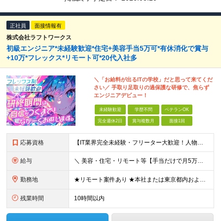
正社員
面接情報有
株式会社ラフトワークス
初級エンジニア*未経験歓迎*住宅+美容手当5万可*有休消化で賞与
+10万*フレックス*リモート可*20代入社多
＼「お給料が出るITの学校」だと思って来てくだ
さい／ 手取り足取りの過保護な研修で、焦らず
エンジニアデビュー！
未経験歓迎
学歴不問
ベテランOK
完全週休2日
賞与複数月
面接1回
応募資格
【IT業界完全未経験・フリーター大歓迎！人物重視の採用です】 ★学歴・経験一切不問 ＼「なんとなくITに興味がある」で大歓迎／ 仕事のやりがい＜＜＜プライベート・効率・お金 という等身大の志望動機で
給与
＼ 美容・住宅・リモート等【手当だけで月5万円】支給可！／ 1年目モデル月収28万9500円（基本給＋諸手当＋残業10h分） ★住宅手当や美容手当など充実 ★帰社会、忘年会、女子会などの費用負担 ★
勤務地
★リモート案件あり ★本社または東京都内および近郊のプロジェクト先での勤務となります。 ※テレワークの頻度や有無は案件状況によるため、在宅勤務前提の採用は行っておりません。 ＜本社＞ 東京都港区新橋
残業時間
10時間以内