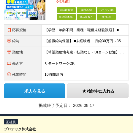
0代活躍】
未経験歓迎
学歴不問
ベテランOK
完全週休2日
賞与複数月
面接1回
応募資格
【学歴・年齢不問、業種・職種未経験歓迎】 ■何らかの社会人経験がある方（3年以上） ※前職での経験や業務知識などを活かし、 将来性の高いAI・DX業界で活躍したい方歓迎！ ★入社前面談・アンケートあ
給与
【前職給与保証】 ■未経験者： 月給30万円～35万円 ■ローキャリア（経験目安1年程度）： 月給35万円～40万円 ■経験者（経験目安3年以上）： 月給40万円～60万円 ■即戦力（経験目安5年以上
勤務地
【希望勤務地考慮・転勤なし・UIターン歓迎】 本社（東京都新宿区大京町）および首都圏の勤務先 ★リモートワーク応相談 ★上京を希望する地方在住者の方も大歓迎！ ★横浜に営業拠点開設 神奈川県内や神
働き方
リモートワークOK
残業時間
10時間以内
求人を見る
検討中に入れる
掲載終了予定日：
2026.08.17
正社員
プロテック株式会社