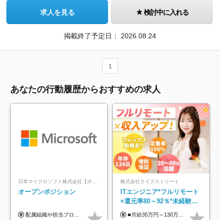
求人を見る
検討中に入れる
掲載終了予定日：
2026.08.24
1
あなたの行動履歴からおすすめの求人
日本マイクロソフト株式会社【ポジションマッチ登録】
株式会社ライズストリート
オープンポジション
ITエンジニア*フルリモート
×還元率80～92％*未経験歓
迎*年休134日*月給35万～*
配属組織や担当プロジェクトにより異なります。 ▼参考情報 ----------------------- 年俸650万～（1/12を月々支給） ※経験、能力を考慮の上、当社規定により優遇いたします。 ※時間外、休日出勤、深夜手当に対する賃金も基本年俸に含みます。
■月給35万円～130万円＋賞与年2回＋各種手当 ※システムエンジニアの経験をお持ちの方は月給41万円以上＋賞与年2回（108万円～）＋手当 ■単価（年収）アップのチャンスは最大年12回 ※残業代は1分単位で100％全額支給。サービス残業などは一切ありません ※試用期間6ヵ月（試用期間中の待遇・給与に差はありません）
定着率100%