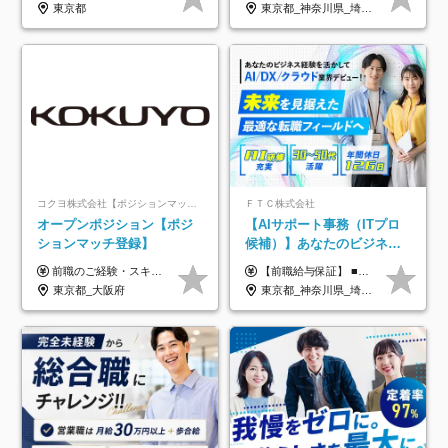
東京都
東京都_神奈川県_埼玉県_千葉県_大阪府_愛知県_北海道_青森県_岩手県_宮城県_秋田県_山形県_福島県_茨城県_栃木県_群馬県_新潟県_山梨県_長野県_富山県_石川県_福井県_静岡県_岐阜県_三重県_兵庫県_京都府_滋賀県_奈良県_和歌山県_広島県_岡山県_鳥取県_島根県_山口県_徳島県_香川県_愛媛県_高知県_福岡県_熊本県_佐賀県_長崎県_大分県_宮崎県_鹿児島県_沖縄県
コクヨ株式会社【ポジションマッチ登録】
ＦＴＣ株式会社
オープンポジション【ポジ
【AIサポート事務（ITプロ
ションマッチ登録】
候補）】あなたのビジネス
経験をAI業界で活かす◆IT
前職のご経験・スキル等を考慮して決定します。
【前職給与保証】 ■未経験者： 月給30万円～35万円 ■ローキャリア（経験目安1年程度）： 月給35万円～40万円 ■経験者（経験目安3年以上）： 月給40万円～60万円 ■即戦力（経験目安5年以上）： 月給45万円～80万円 ※上記金額には固定残業代30時間分 【未経験者5万5000円～7万3000円、 ローキャリア6万4000円～7万3000円、 経験者5万8000円～10万9000円、 即戦力8万2000円～14万5000円】を含みます。 ※30時間を超える場合は追加で全額支給します。 ※経験・能力・前職給与などを総合的に評価したうえでご納得いただけるよう個別決定。 未経験者の場合、前職給与とポテンシャルを査定のうえ決定いたします。 ※日本国内でのIT業界経験、または同等の実務経験と能力に応じて決定します。 ※前職給与は日本円かつ、日本国内での実績に基づき評価します。 【納得の評価システム】 ★クォーター毎に査定する評価制度導入！ 明確な評価基準で翌年度年収を上げましょう！ ★評価対象期間に在籍中のほとんどの社員が昇給し 年収アップを実現しています！ ★様々なインセンティブ制度を用意し多角的に正当評価しています！ ※試用期間6カ月（期間中の待遇等に差異なし）
未経験OK◆目指せるコンサ
東京都_大阪府
東京都_神奈川県_埼玉県_千葉県
ル