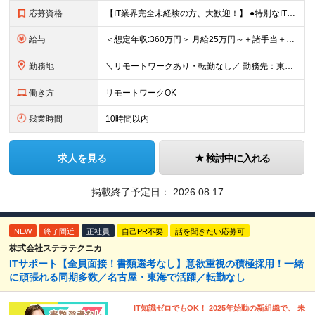
応募資格
【IT業界完全未経験の方、大歓迎！】 ●特別なITスキルや知識は一切不問です！ ※学歴不問 ～1つでも当てはまる方は大歓迎！～ ★「IT業界に興味があるけど知識がない」という方 ★「誰かに質問しやす
給与
＜想定年収:360万円＞ 月給25万円～＋諸手当＋決算賞与＋寸志の計2回（住宅補助あり） ※経験・スキルを考慮の上決定 ※固定残業代（30時間分／4万8000円～）含む。超過分は別途全額支給 ※試用期
勤務地
＼リモートワークあり・転勤なし／ 勤務先：東京都23区、神奈川県、千葉県、埼玉県の各プロジェクト先 ※リモートワーク可能ですが案件により変更の場合がございます。 ■本社 東京都豊島区南池袋1-16-
働き方
リモートワークOK
残業時間
10時間以内
求人を見る
検討中に入れる
掲載終了予定日：
2026.08.17
NEW
終了間近
正社員
自己PR不要
話を聞きたい応募可
株式会社ステラテクニカ
ITサポート【全員面接！書類選考なし】意欲重視の積極採用！一緒
に頑張れる同期多数／名古屋・東海で活躍／転勤なし
IT知識ゼロでもOK！ 2025年始動の新組織で、 未