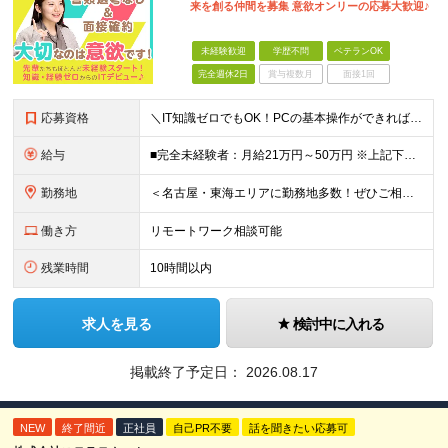
来を創る仲間を募集 意欲オンリーの応募大歓迎♪
未経験歓迎
学歴不問
ベテランOK
完全週休2日
賞与複数月
面接1回
応募資格
＼IT知識ゼロでもOK！PCの基本操作ができればご応募いただけます／ 【学歴・経験不問】 ・未経験OK ・IT業界未経験OK ・第二新卒歓迎 ・社会人経験が浅い方も歓迎 ・異業種からの転職歓迎 【下
給与
■完全未経験者：月給21万円～50万円 ※上記下限金額は最低保証額 ※経験・スキルに応じて優遇 ※残業代は別途支給
勤務地
＜名古屋・東海エリアに勤務地多数！ぜひご相談ください＞ 【転勤なし】本社および東海エリアの業務先 本社／愛知県名古屋市中村区名駅 ※敷地内全面禁煙
働き方
リモートワーク相談可能
残業時間
10時間以内
求人を見る
検討中に入れる
掲載終了予定日：
2026.08.17
NEW
終了間近
正社員
自己PR不要
話を聞きたい応募可