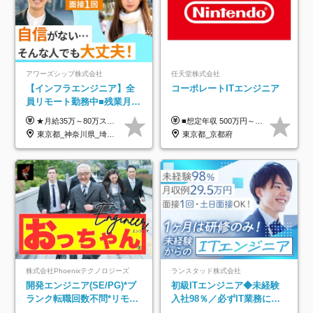
アワーズシップ株式会社
任天堂株式会社
【インフラエンジニア】全
コーポレートITエンジニア
員リモート勤務中■残業月
3h■最大3ヶ月の連休あり■
★月給35万～80万スタートも可 【未経験の方】 ■月給26万～80万＋賞与年2回（年2ヶ月分） 【何かしらのインフラエンジニア経験をお持ちの方】 ■月給35万～80万＋賞与年2回（年2ヶ月分） ※スキル・経験などを考慮し決定します ※試用期間6ヶ月あり。期間中は契約社員となります。その他の待遇に差異はありません（試用期間終了後、昇給の可能性あり） ※上記金額には固定残業代（月30時間分／4万9600円～15万2600円）を含みます。超過分は別途支給いたします。 ＼頑張りはインセンティブで還元！／ クライアントに貢献度を評価され、当社のエンジニアが追加で案件に参画することになるなど、会社にとって利益になる行動はしっかり評価します。 会社の成長に貢献できていることを実感でき、「もっと頑張ろう」と思える体制づくりを整えています！
■想定年収 500万円～900万円 月給制 月給278,000円～ ※残業が発生した場合、残業代を別途全額支給します ※試用期間2ヶ月あり(待遇や給与に差異はありません)
年休126日■20～30代活躍
東京都_神奈川県_埼玉県_千葉県_大阪府
東京都_京都府
中！
株式会社Phoenixテクノロジーズ
ランスタッド株式会社
開発エンジニア(SE/PG)*ブ
初級ITエンジニア◆未経験
ランク転職回数不問*リモー
入社98％／必ずIT業務に配
ト案件多数*残業ほぼ0*通院
属／月収例29.5万円／Web