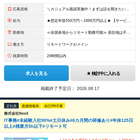
応募資格
＼カジュアル面談実施中！まずは話を聞きたい方もOK！／ ■学歴不問 ■ITサービス運用（ヘルプデスク、運用保守、サービスデスク、BPO等）の実務経験 ■3名～5名程度のメンバーをリードし、チーム運営や
給与
★想定年収550万円～1000万円以上★ 【サービスマネージャー以上】 月給48万円～75万円以上（固定残業代含む／想定年収690万円～1000万円以上） ◆役割：プロジェクトの方針検討支援、業務の進
勤務地
≪全国各地からリモート勤務可能≫ 居住地は不問ですが、緊急対応や重要な顧客対応時に、本社またはクライアント先へ出社・訪問できる方を歓迎します。 ※基本リモート勤務ですが、案件により出社が発生するため、
働き方
リモートワークがメイン
残業時間
20時間以内
求人を見る
検討中に入れる
掲載終了予定日：
2026.08.17
正社員
面接情報有
自己PR不要
株式会社Nexil
IT事務#未経験入社90%#土日休み#6カ月間の研修あり#年休125日
以上#残業月5h以下#リモート可