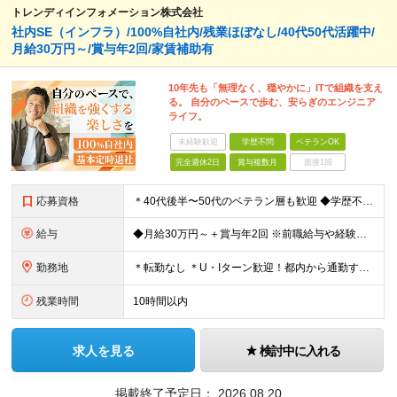
トレンディインフォメーション株式会社
社内SE（インフラ）/100%自社内/残業ほぼなし/40代50代活躍中/
月給30万円～/賞与年2回/家賃補助有
10年先も「無理なく、穏やかに」ITで組織を支え
る。 自分のペースで歩む、安らぎのエンジニア
ライフ。
未経験歓迎
学歴不問
ベテランOK
完全週休2日
賞与複数月
面接1回
応募資格
＊40代後半〜50代のベテラン層も歓迎 ◆学歴不問 ◆下記いずれかの経験をお持ちの方 ・サーバーの運用・管理経験がある方（年数不問） ・何らかのIT関連の実務経験 （ヘルプデスク、キッティング、カス
給与
◆月給30万円～＋賞与年2回 ※前職給与や経験を最大限考慮し決定します。 ※残業手当100％支給 ※試用期間3ヶ月あり（給与・待遇に変更なし）
勤務地
＊転勤なし ＊U・Iターン歓迎！都内から通勤する社員も多数在籍しています ◆千葉県浦安市北栄4丁目9−1 ※(変更の範囲)上記を除く当社関連勤務地
残業時間
10時間以内
求人を見る
検討中に入れる
掲載終了予定日：
2026.08.20