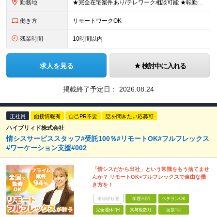
勤務地
★完全在宅案件あり/テレワーク相談可能 ★転勤なし 東京都中央区日本橋久松町11-8 REGRARD NINGYOCHO B1F ┗一都三県（東京・神奈川・千葉・埼玉）の案件先へ勤務いただきます。
働き方
リモートワークOK
残業時間
10時間以内
求人を見る
検討中に入れる
掲載終了予定日：
2026.08.24
正社員
面接情報有
自己PR不要
話を聞きたい応募可
ハイブリィド株式会社
情シスサービススタッフ#受託100％#リモートOK#フルフレックス
#ワーケーション支援#002
「情シスだから出社」という常識をもう捨てませ
んか？ リモートOK×フルフレックスで自由な働
き方を！
未経験歓迎
学歴不問
ベテランOK
完全週休2日
賞与複数月
面接1回