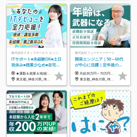
株式会社スタッフサービス エンジニアリング事業本部
株式会社フューチャーゲート
ITサポート■未経験OK■土日
開発エンジニア｜50～60代
祝休み■残業少なめ■在宅実
が中心に活躍｜定年後の給
績あり■約900種類のスキル
与減ナシ｜年収50万円アッ
★通勤＆就業＆地域/住宅＆役職手当あり ★残業代は全額支給 ★選べる給与制度あり！ ■東京・神奈川・千葉・埼玉勤務の場合 月給24.5万円～55万円＋諸手当 （残業代は全額支給） (20,000円の地域/住宅手当込み) ■愛知・京都・大阪・兵庫勤務の場合 月給24万円以上＋諸手当 （残業代は全額支給） (15,000円の地域/住宅手当込み) ■茨城・栃木・群馬・静岡・三重・滋賀・広島・福岡勤務の場合 月給23.5万円以上＋諸手当 （残業代は全額支給） (10,000円の地域/住宅手当込み) ■北海道・宮城・山梨・長野・岐阜・奈良・和歌山・岡山勤務の場合 月給23万円以上＋諸手当 （残業代は全額支給） (5,000円の地域/住宅手当込み) ■その他のエリア勤務の場合 月給22.5万円以上＋諸手当 （残業代は全額支給） ※経験や能力を考慮し、当社規定により優遇します 【昇給：年一回実施】 【選べる給与制度】 ★収入を重視する方に… 「変動型人事制度」の選択も可能（派遣先からの評価に応じて収入アップ！） ※年2回のタイミングで希望者と面談の上決定します。
月給35万円～70万円（固定残業代30時間分63,869円～を含む）+賞与年1回 ※30時間を超える分は別途支給します ●これまでのご経験・スキル・前職給与をできる限り考慮します ●待機期間も給与を100％支給します ●試用期間中も給与や福利厚生は同じです ≪年収を維持しながら長く働けます！≫ 一般的な企業では55歳や60歳を機に年収が下がりますが、 当社は役職などではなく「スキルや経験」で評価。 エンジニアとして長く働きながら あなたにふさわしい年収を維持できます！
アップ講座あり■全国募集
プ実績／昇給率92％（直近3
東京都_神奈川県_埼玉県_千葉県_大阪府_愛知県_北海道_岩手県_宮城県_山形県_福島県_茨城県_栃木県_群馬県_山梨県_長野県_富山県_石川県_静岡県_岐阜県_三重県_兵庫県_京都府_滋賀県_奈良県_広島県_岡山県_山口県_愛媛県_福岡県_熊本県_長崎県
東京都_神奈川県_埼玉県_千葉県
年）