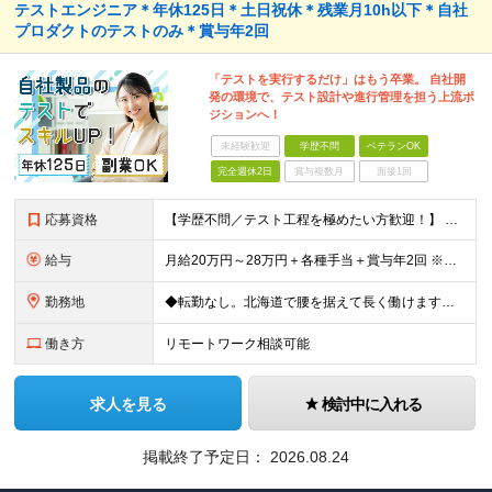
テストエンジニア＊年休125日＊土日祝休＊残業月10h以下＊自社
プロダクトのテストのみ＊賞与年2回
「テストを実行するだけ」はもう卒業。 自社開
発の環境で、テスト設計や進行管理を担う上流ポ
ジションへ！
未経験歓迎
学歴不問
ベテランOK
完全週休2日
賞与複数月
面接1回
応募資格
【学歴不問／テスト工程を極めたい方歓迎！】 ■システム開発におけるテストの実務経験をお持ちの方（単体・結合テスト等／合計で2〜3年程度を想定） ■基本的なPC操作ができる方 ≪こんな方にピッタリ≫
給与
月給20万円～28万円＋各種手当＋賞与年2回 ※経験・年齢・能力を考慮して決定いたします。 ※残業代は全額別途支給 ※試用期間3ヵ月あり。期間中の給与・待遇については下記の通り ・基本給 200,0
勤務地
◆転勤なし。北海道で腰を据えて長く働けます。 ◆最寄り駅から徒歩8分。アクセス良好なオフィスです。 ＜本社＞ 北海道札幌市中央区北2条西18丁目1番地5 ※場合によりリモートワークも可 (変更の
働き方
リモートワーク相談可能
求人を見る
検討中に入れる
掲載終了予定日：
2026.08.24