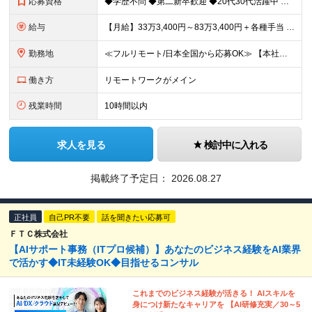
応募資格
◆学歴不問 ◆第二新卒歓迎 ◆20代30代活躍中 【必須要件】 ・CCNA等のネットワーク基礎知識をお持ちの方 ・IT機器や構築の基礎知識がある方 ＜求める人物像＞ ◇技術寄りの仕事を究めたい方
給与
【月給】33万3,400円～83万3,400円＋各種手当 ※経験・年齢を考慮の上、決定します。 ※月給額には20時間相当（39,600円～98,400円）のみなし残業手当を含みます。 ※超過分は別途
勤務地
≪フルリモート/日本全国から応募OK≫ 【本社】 東京都新宿区下宮比町2-26 KDX飯田橋ビル3F ※業務拡大につき、移転したばかりの新オフィス ※転勤なし。引越費用の補助あり ※週1回程度の出社
働き方
リモートワークがメイン
残業時間
10時間以内
求人を見る
検討中に入れる
掲載終了予定日：
2026.08.27
正社員
自己PR不要
話を聞きたい応募可
ＦＴＣ株式会社
【AIサポート事務（ITプロ候補）】あなたのビジネス経験をAI業界
で活かす◆IT未経験OK◆目指せるコンサル
これまでのビジネス経験が活きる！ AIスキルを
身につけ新たなキャリアを 【AI研修充実／30～5