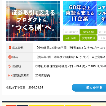
未経験歓迎
学歴不問
第二新
休日120日
賞与複数月
上場
応募資格
給与
勤務地
目安残業時間
20時間以内
求人を見る
掲載終了予定日：
2026.08.24