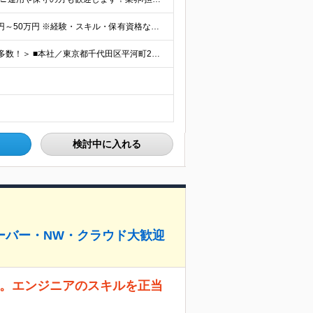
【年俸制】400万円～600万円 【想定月収】33万3,350円～50万円 ※経験・スキル・保有資格などを考慮して決定します。 ※月額給与は年俸の12分の1を毎月支給します。 ※年俸には前払退職金、住
＜フルリモート、ハイブリッド（出社×リモート）案件多数！＞ ■本社／東京都千代田区平河町2丁目16番1号 平河町森タワー ※転居を伴う転勤はありません。 ■クライアント先（東京・神奈川・千葉・埼玉）
検討中に入れる
ーバー・NW・クラウド大歓迎
し。エンジニアのスキルを正当