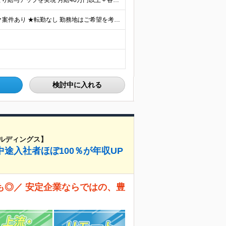
★前職給与＋αを保証×月給40万円以上 ★約9割が前職より給与アップを実現 月給40万円以上＋各種手当＋賞与 ＜9割が年収アップを実現＞ 入社されたエンジニアの9割が前職よりも給与アップをしていま
★全国のプロジェクト先への配属 ★フルリモートワーク案件あり ★転勤なし 勤務地はご希望を考慮し、決定します。 「自宅から近い場所が良い」といった要望もお聞かせください！ ＜配属エリア＞ ［東北］
検討中に入れる
ルディングス】
途入社者ほぼ100％が年収UP
も◎／ 安定企業ならではの、豊