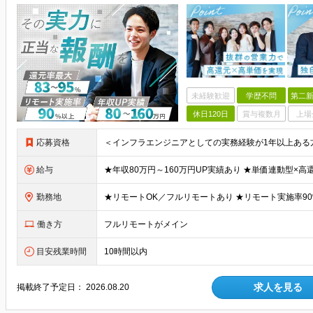
未経験歓迎
学歴不問
第二新
休日120日
賞与複数月
上場
応募資格
給与
勤務地
働き方
フルリモートがメイン
目安残業時間
10時間以内
求人を見る
掲載終了予定日：
2026.08.20