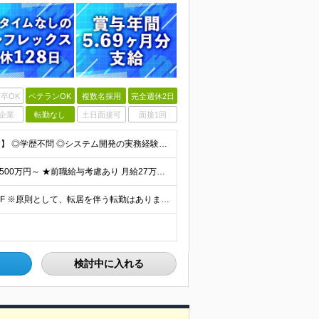
卒OK
ベテランOK
複数名採用
完全週休2日
企業
転勤なし
土日面接可
面接1回
【金融業界の経験は不問！専門知識は入社後に学べます】 ◎学歴不問 ◎システム開発の実務経験をお持ちの方 └3年以上・Java、C#いずれかの使用経験をお持ちの方を想定しております 【以下のような方は
【賞与年3回・昨年度支給実績5.69か月分】 ★想定年収500万円～ ★前職給与考慮あり 月給27万円～59万円 +残業代全額支給(1分単位、監督職以下) +人事評価による賞与年2回（4月/10月）
◎本社勤務 東京都港区虎ノ門5-13-1 虎ノ門40MTビル 8F ※原則として、転居を伴う転勤はありません ※(変更の範囲)上記を除く当社関連勤務地
検討中に入れる