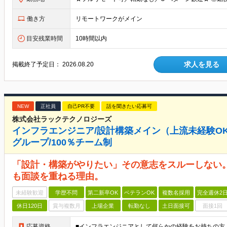
働き方
リモートワークがメイン
目安残業時間
10時間以内
求人を見る
掲載終了予定日：
2026.08.20
NEW
正社員
自己PR不要
話を聞きたい応募可
株式会社ラックテクノロジーズ
インフラエンジニア/設計構築メイン（上流未経験OK
グループ/100％チーム制
「設計・構築がやりたい」その意志をスルーしない。
も面談を重ねる理由。
未経験歓迎
学歴不問
第二新卒OK
ベテランOK
複数名採用
完全週休2
休日120日
賞与複数月
上場企業
転勤なし
土日面接可
面接1回
応募資格