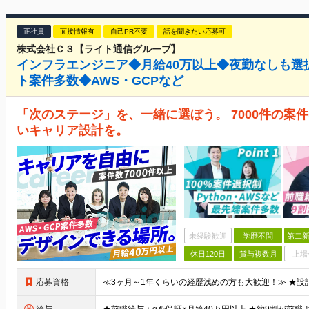
正社員
面接情報有
自己PR不要
話を聞きたい応募可
株式会社Ｃ３【ライト通信グループ】
インフラエンジニア◆月給40万以上◆夜勤なしも選択
ト案件多数◆AWS・GCPなど
「次のステージ」を、一緒に選ぼう。 7000件の案
いキャリア設計を。
未経験歓迎
学歴不問
第二新
休日120日
賞与複数月
上場
応募資格