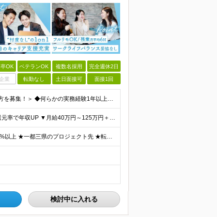
卒OK
ベテランOK
複数名採用
完全週休2日
企業
転勤なし
土日面接可
面接1回
＜インフラエンジニアとしての実務経験が1年以上ある方を募集！＞ ◆何らかの実務経験1年以上をお持ちの方 ◆既卒・ブランクもOK ◆学歴不問 ◆転職回数は一切問いません ◆オンプレ・クラウドの経験は不問
★年収80万円～160万円UP実績あり ★単価連動型×高還元率で年収UP ▼月給40万円～125万円＋各種手当 ┗想定年収：400万円～1500万円 ※固定残業代（30時間分／7万6000円～）を含
★リモートOK／フルリモートあり ★リモート実施率90%以上 ★一都三県のプロジェクト先 ★転居を伴う転勤なし ＜理想の働き方を実現できます！＞ ・フルリモート ・リモートと出社のハイブリッド ・フ
検討中に入れる