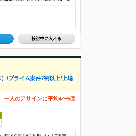
検討中に入れる
）/プライム案件7割以上/上場
 一人のアサインに平均4〜5回
日
■インフラエンジニアとして何らかの経験をお持ちの方 ∟運用や保守の方も歓迎します！業界/担当フェーズは問いません 100％チーム配属なので、サポート体制が整っています！ ■学歴不問 ＜こんな想い