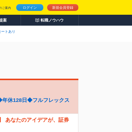
ログイン
新規会員登録
のご案内
人提案
転職ノウハウ
モートあり
年休128日◆フルフレックス
】 あなたのアイデアが、証券