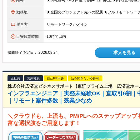
給与
勤務地
働き方
リモートワークがメイン
目安残業時間
10時間以内
求人を見る
掲載終了予定日：
2026.08.24
正社員
契約社員
自己PR不要
話を聞きたい応募可
株式会社広済堂ビジネスサポート【東証プライム上場 広済堂ホー
インフラエンジニア｜実務未経験OK｜直取引6割｜中
｜リモート案件多数｜残業少なめ
＼クラウドも、上流も、PM/PLへのステップアップ
富な選択肢をご用意します！