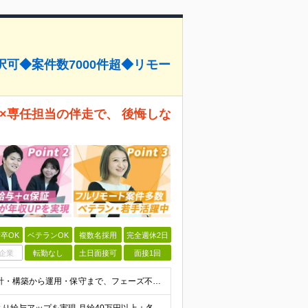
可◆案件数7000件超◆リモー
件×専任担当の伴走で、 後悔しな
卒OK
ベテランOK
複数名採用
完全週休2日
企業
転勤なし
土日面接可
面接1回
≪3ヶ月～1年くらいの経歴浅めの方も大歓迎！≫ ★設計・構築から運用・保守まで、フェーズ不問で歓迎します！ ■インフラエンジニアとして何かしらの経験をお持ちの方（工程不問） ■第二新卒・ブランクOK