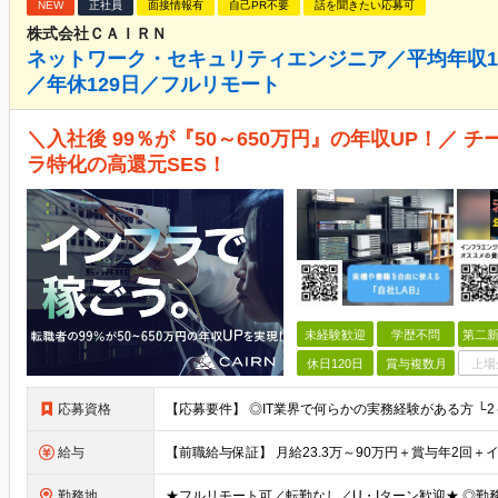
NEW
正社員
面接情報有
自己PR不要
話を聞きたい応募可
株式会社ＣＡＩＲＮ
ネットワーク・セキュリティエンジニア／平均年収12
／年休129日／フルリモート
＼入社後 99％が『50～650万円』の年収UP！／ 
ラ特化の高還元SES！
未経験歓迎
学歴不問
第二新
休日120日
賞与複数月
上場
応募資格
給与
勤務地