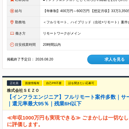
給与
勤務地
働き方
リモートワークがメイン
目安残業時間
20時間以内
求人を見る
掲載終了予定日：
2026.08.20
正社員
面接情報有
自己PR不要
話を聞きたい応募可
株式会社ＳＥＺＯ
【インフラエンジニア】フルリモート案件多数｜サ
｜還元率最大95％｜残業6H以下
≪年収1000万円も実現できる≫ ごまかしは一切な
に評価します。