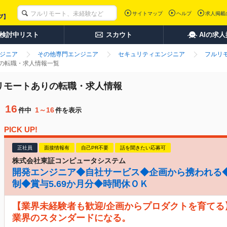
サイトマップ
ヘルプ
求人掲載
検討中リスト
スカウト
AIの求
ンジニア
その他専門エンジニア
セキュリティエンジニア
フルリ
りの転職・求人情報一覧
ルリモートありの転職・求人情報
16
1～16
件中
件を表示
PICK UP!
正社員
面接情報有
自己PR不要
話を聞きたい応募可
株式会社東証コンピュータシステム
開発エンジニア◆自社サービス◆企画から携われる◆
制◆賞与5.69か月分◆時間休ＯＫ
【業界未経験者も歓迎/企画からプロダクトを育てる
業界のスタンダードになる。