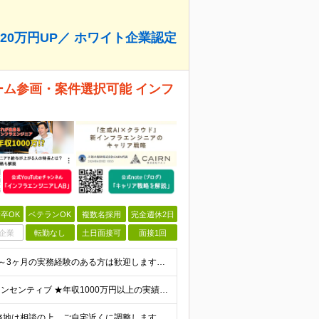
0万円UP／ ホワイト企業認定
チーム参画・案件選択可能 インフ
卒OK
ベテランOK
複数名採用
完全週休2日
企業
転勤なし
土日面接可
面接1回
【応募要件】 ◎IT業界で何らかの実務経験がある方 └2～3ヶ月の実務経験のある方は歓迎します！ 例）PCキッティングやモバイル通信基地局の業務経験者など インフラエンジニアとしてご経験のある方は、
【前職給与保証】 月給23.3万～90万円＋賞与年2回＋インセンティブ ★年収1000万円以上の実績あり！ ※上記月給には月20～30時間分（2万9,300円～21万7,900円）の固定残業代を含み
★フルリモート可／転勤なし／U・Iターン歓迎★ ◎勤務地は相談の上、ご自宅近くに調整します！ 【勤務地】 本社、または東京／埼玉／千葉／神奈川／愛知／仙台のクライアント先 ◎完全在宅（フルリモート）