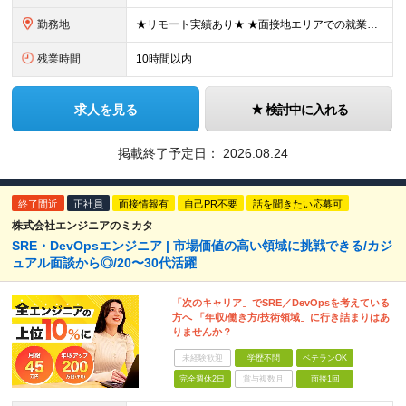
勤務地
★リモート実績あり★ ★面接地エリアでの就業率92％以上！ 『地元で働きたい』『新天地で挑戦したい』という希望に、業界トップクラス約7,000件の取引事業所数、90,000件以上のプロジェクトから検
残業時間
10時間以内
求人を見る
検討中に入れる
掲載終了予定日：
2026.08.24
終了間近
正社員
面接情報有
自己PR不要
話を聞きたい応募可
株式会社エンジニアのミカタ
SRE・DevOpsエンジニア | 市場価値の高い領域に挑戦できる/カジ
ュアル面談から◎/20〜30代活躍
「次のキャリア」でSRE／DevOpsを考えている
方へ 「年収/働き方/技術領域」に行き詰まりはあ
りませんか？
未経験歓迎
学歴不問
ベテランOK
完全週休2日
賞与複数月
面接1回