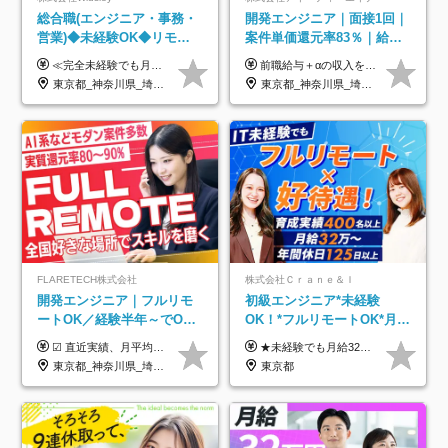
総合職(エンジニア・事務・
開発エンジニア｜面接1回｜
営業)◆未経験OK◆リモー
案件単価還元率83％｜給与
トあり◆残業月3h◆服装髪
UP保証｜年休140日｜在宅
≪完全未経験でも月給40万円以上も可能です！≫ -------------- 【1】ITエンジニア 月給26万円～50万円＋プロジェクト手当＋資格手当 【2】IT事務、営業事務 月給26万円～50万円＋プロジェクト手当＋資格手当 ≪【1】【2】共通≫ ★上記給与には固定残業代20時間分(月3万719円～)を含みます。残業が超過した場合は、追加支給します(残業は月平均3時間とほぼ発生しません。残業がなくても、固定残業代は支給されます) ★試用期間6ヵ月あり（期間中は月給23万1000円～。固定残業代20時間分3万719円～を含む／超過分は別途支給） -------------- 【3】SES営業、SaaS営業 月給30万円以上＋インセンティブ＋各種手当 ★上記給与には固定残業代45時間分(月7万6967円～)を含みます。残業が超過した場合は、追加支給します(残業は月平均3時間とほぼ発生しません。残業がなくても、固定残業代は支給されます) ★試用期間6ヵ月あり(期間中も給与や福利厚生は同じです)
前職給与＋αの収入を保証 月給42万円～120万円＋各種手当＋賞与 給与基準が明確かつ高還元です。 一人ひとりが安定した環境のもと、長く活躍できる職場を目指しています。 ※平均年収650万円 ・還元率83％ ・各種手当について 職能手当／職務手当／資格手当／営業手当 など ※前職での経験・能力、給与などを考慮の上、当社規定により優遇いたします ※試用期間あり（3ヶ月／期間中の条件に変動はありません） ※上記金額には固定残業代（78,948円～225,564円/月30時間分）を含みます 超過分は別途全額支給いたします ・年収UPを保証 過去には転職時に〈年収200万円UP〉したエンジニアも在籍しています。入社時だけでなく、入社後も安心の給与水準で働ける環境です。キャリアや技術力が正当に評価されていないと感じていたら、一度面接でお話ししましょう！ 当社では管理職の人数は最低限にし、無駄な管理をしません。その費用削減分を社員の給与に還元しています！
型自由
利用率9割｜独立支援・副業
東京都_神奈川県_埼玉県_千葉県_大阪府_愛知県_北海道_青森県_岩手県_宮城県_秋田県_山形県_福島県_茨城県_栃木県_群馬県_新潟県_山梨県_長野県_富山県_石川県_福井県_静岡県_岐阜県_三重県_兵庫県_京都府_滋賀県_奈良県_和歌山県_広島県_岡山県_鳥取県_島根県_山口県_徳島県_香川県_愛媛県_高知県_福岡県_熊本県_佐賀県_長崎県_大分県_宮崎県_鹿児島県_沖縄県
東京都_神奈川県_埼玉県_千葉県_大阪府_愛知県_北海道_青森県_岩手県_宮城県_秋田県_山形県_福島県_茨城県_栃木県_群馬県_新潟県_山梨県_長野県_富山県_石川県_福井県_静岡県_岐阜県_三重県_兵庫県_京都府_滋賀県_奈良県_和歌山県_広島県_岡山県_鳥取県_島根県_山口県_徳島県_香川県_愛媛県_高知県_福岡県_熊本県_佐賀県_長崎県_大分県_宮崎県_鹿児島県_沖縄県
制度
FLARETECH株式会社
株式会社Ｃｒａｎｅ＆Ｉ
開発エンジニア｜フルリモ
初級エンジニア*未経験
ートOK／経験半年～でOK
OK！*フルリモートOK*月給
／実質還元率80～90%／前
32万～*残業月9.8h*1ヶ月の
☑︎ 直近実績、月平均17,000円の昇給 ☑︎ 前職給与100%保証 ☑︎ 実質還元率80～90% ☑︎ 待機時も給与は満額支給 月給35万円～70万円＋交通費など各種手当 ※想定年収：4,200,000円～10,560,000円 ※経験・能力等を考慮の上で決定します。 ※上記金額には、みなし残業手当（50時間分・104,000円～212,000円）を含みます。超過分は別途追加支給します。 ┗残業時間は月平均10時間、多い時でも20時間程度と安定しております ★単価連動型の給与体系ではないため、万が一待機になってもその間の給与は満額支給しています。 ＜1年間の昇給事例をご紹介！＞ ・20代/フロントエンドエンジニア：月給274,000円→月給362,000円（＋88,000円/月） ・20代/iOSエンジニア：月給237,000円→月給287,000円（＋50,000円/月） ・20代/Androidエンジニア：月給316,000円→月給374,000円（＋58,000円/月） ・30代/Javaエンジニア（上流）：月給340,000円→月給418,000円（＋78,000円/月） ・30代/PMO：月給340,000円→月給418,000円（＋78,000円/月）
★未経験でも月給32万円スタート★ 月収32万円～35万円＋各種手当（資格手当だけで毎月15万の上乗せ実績あり！） ★資格手当豊富！1資格につき最大3万円支給 ★功績手当の導入で、毎月のお給与に上乗せで最大10万円支給している社員も！ ★1回の昇級で年収数十万UPも可 ★ゆくゆくは年収1000万以上も目指せる 年俸384万円～1,162万8,000円（12分割） ※経験・スキルを考慮の上決定します ※上記金額には固定残業代（月30h分・60,800円～66,500円）を含みます ※超過分は別途全額支給します ※試用期間2ヶ月間あり（その他待遇に差異はありません）
給保証／AI系など最先端案
研修*資格取得率100％
東京都_神奈川県_埼玉県_千葉県_大阪府_愛知県_北海道_青森県_岩手県_宮城県_秋田県_山形県_福島県_茨城県_栃木県_群馬県_新潟県_山梨県_長野県_富山県_石川県_福井県_静岡県_岐阜県_三重県_兵庫県_京都府_滋賀県_奈良県_和歌山県_広島県_岡山県_鳥取県_島根県_山口県_徳島県_香川県_愛媛県_高知県_福岡県_熊本県_佐賀県_長崎県_大分県_宮崎県_鹿児島県_沖縄県
東京都
件多数