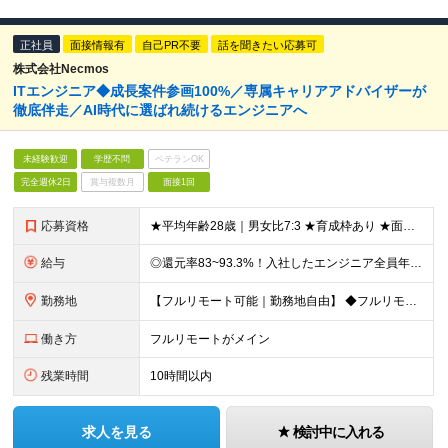
正社員
面接情報有
自己PR不要
話を聞きたい応募可
株式会社Necmos
ITエンジニア◆成長案件参画100%／専属キャリアアドバイザーが
徹底伴走／AI時代に選ばれ続けるエンジニアへ
未経験歓迎
学歴不問
ベテランOK
完全週休2日
賞与複数月
面接1回
応募資格
★平均年齢28歳｜男女比7:3 ★育成枠あり ★面接1回スピード選考 ★20代～30代活躍中 ★学歴不問 ＼日常的にAIを活用している方は大歓迎！／ ◎経験者 何らかの開発・設計構築の経験をお持ち
給与
◎還元率83~93.3%！入社したエンジニア全員年収UP（平均160万円UP/平均月給45万円） ◎上昇還元率制・単価連動型⇒会社利益は最大10万円！残り全てを還元 ◎平均月単価は67万円 月給40
勤務地
【フルリモート可能｜勤務地自由】 ◆フルリモート多数！全国どこでも、好きな場所で働ける ◆UIターン歓迎！転勤なし ◆リモートワーク／出社も自由に選べる 【本社】 〒155-0032 東京都世田谷区
働き方
フルリモートがメイン
残業時間
10時間以内
求人を見る
検討中に入れる