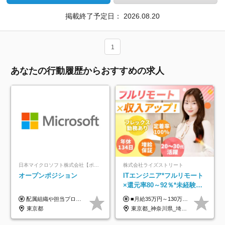
掲載終了予定日：
2026.08.20
1
あなたの行動履歴からおすすめの求人
日本マイクロソフト株式会社【ポジションマッチ登録】
株式会社ライズストリート
オープンポジション
ITエンジニア*フルリモート
×還元率80～92％*未経験歓
迎*年休134日*月給35万～*
配属組織や担当プロジェクトにより異なります。 ▼参考情報 ----------------------- 年俸650万～（1/12を月々支給） ※経験、能力を考慮の上、当社規定により優遇いたします。 ※時間外、休日出勤、深夜手当に対する賃金も基本年俸に含みます。
■月給35万円～130万円＋賞与年2回＋各種手当 ※システムエンジニアの経験をお持ちの方は月給41万円以上＋賞与年2回（108万円～）＋手当 ■単価（年収）アップのチャンスは最大年12回 ※残業代は1分単位で100％全額支給。サービス残業などは一切ありません ※試用期間6ヵ月（試用期間中の待遇・給与に差はありません）
定着率100%
東京都
東京都_神奈川県_埼玉県_千葉県_大阪府_愛知県_北海道_青森県_岩手県_宮城県_秋田県_山形県_福島県_茨城県_栃木県_群馬県_新潟県_山梨県_長野県_富山県_石川県_福井県_静岡県_岐阜県_三重県_兵庫県_京都府_滋賀県_奈良県_和歌山県_広島県_岡山県_鳥取県_島根県_山口県_徳島県_香川県_愛媛県_高知県_福岡県_熊本県_佐賀県_長崎県_大分県_宮崎県_鹿児島県_沖縄県