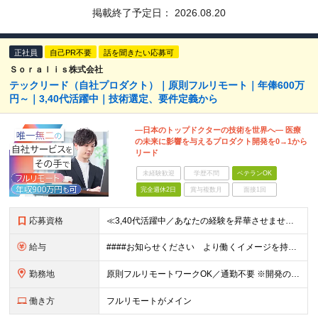
掲載終了予定日：
2026.08.20
正社員
自己PR不要
話を聞きたい応募可
Ｓｏｒａｌｉｓ株式会社
テックリード（自社プロダクト）｜原則フルリモート｜年俸600万
円～｜3,40代活躍中｜技術選定、要件定義から
―日本のトップドクターの技術を世界へ― 医療
の未来に影響を与えるプロダクト開発を0→1から
リード
未経験歓迎
学歴不問
ベテランOK
完全週休2日
賞与複数月
面接1回
応募資格
≪3,40代活躍中／あなたの経験を昇華させませんか？≫ ◆Webアプリケーションの開発経験をお持ちの方（年数不問） ◆大卒以上 ◆英語での日常会話ができる方 ★求める人物像 ・指示待ちではなく、0→
給与
####お知らせください より働くイメージを持てるよう、給与の書き分けは可能でしょうか。 （例） ・開発経験5年の方 年俸●●万円 ・要件定義、詳細設計の経験が5年以上の方 年俸●●万円 など 年
勤務地
原則フルリモートワークOK／通勤不要 ※開発の熱量を共有するため、出社できる範囲にお住まいの方を想定。 ※年2～3回の海外出張あり。 ◆オフィス 東京都港区高輪3丁目25-29 Ave.Takan
働き方
フルリモートがメイン