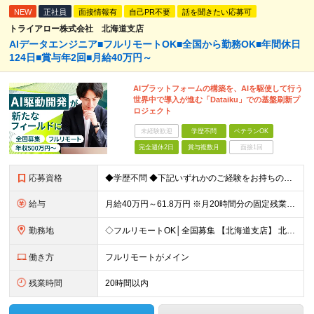
NEW
正社員
面接情報有
自己PR不要
話を聞きたい応募可
トライアロー株式会社 北海道支店
AIデータエンジニア■フルリモートOK■全国から勤務OK■年間休日
124日■賞与年2回■月給40万円～
AIプラットフォームの構築を、AIを駆使して行う
世界中で導入が進む「Dataiku」での基盤刷新プ
ロジェクト
未経験歓迎
学歴不問
ベテランOK
完全週休2日
賞与複数月
面接1回
応募資格
◆学歴不問 ◆下記いずれかのご経験をお持ちの方 ・Webアプリケーション開発の実務経験（目安：7年以上） ・要件定義・基本設計など、上流工程の経験（目安：3年以上） ・Pythonでの開発経験（目安：
給与
月給40万円～61.8万円 ※月20時間分の固定残業代（58,000円～）を含む。超過時間分を別途支給 ※年齢、経験、スキル、前職給与などを考慮のうえ、決定いたします。 ※試用期間6ヶ月あり。期間中
勤務地
◇フルリモートOK│全国募集 【北海道支店】 北海道札幌市中央区南一条西2丁目5番地 ※(変更の範囲)上記を除く当社関連勤務地 ※通勤不要
働き方
フルリモートがメイン
残業時間
20時間以内