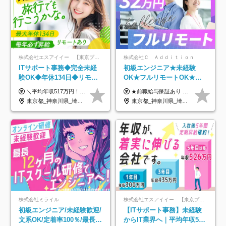
株式会社エスアイイー 【東京プロマーケット上場】
株式会社Ｃ Ａｄｄｉｔｉｏｎ
ITサポート事務◆完全未経
初級エンジニア★未経験
験OK◆年休134日◆リモー
OK★フルリモートOK★月
トOK◆残業月7h以下◆賞与
給32万円～★残業月10h＆
＼平均年収517万円！入社5年目まで毎年必ず昇給／ ■賞与年3回 ■年収800万円以上も可 ■入社3年以上の平均年収469.2万円 月給23万2000円以上＋賞与年3回＋各種手当 ☆入社5年目まで最大1万5000円の定期昇給を確約 ┃各種手当充実 ・規定の資格を取得すれば、2000円～5万円を毎月支給（2万4000円～60万円／年） ・研修中に取得した取得率95％の資格でも研修後の給料UP ※月給は年齢・経験・能力を考慮して、優遇いたします ※上記月給金額は固定残業代（20時間/3万1300円円以上）を含み、超過分は別途支給いたします ※試用期間（6ヶ月）は月給に変動はありますが、その他待遇に差異はありません ├入社後1ヶ月～3ヶ月間は、月給20万1900円となります └上記金額は固定残業代（10時間／1万6000円）を含み、超過分は別途支給いたします
★前職給与保証あり ★月給32万円以上＋インセンティブあり 月給32万円以上＋インセンティブ＋各種手当 ※上記には固定残業代（月30時間・44,400円～）を含みます ※超過分は別途支給します ※試用期間はございません ★＼成果＝あなたの収入／★ 【1】案件単価ー8万円＝あなたの給与 参画したプロジェクトの案件単価から 一律8万円引いた金額があなたの給与です！ （月給例） ■1人称での構築・小規模な詳細設計 案件単価55万円ー8万円＝月給47万円（還元率85.5%） ■大型案件の設計・構築やプロジェクト管理 案件単価90万円ー8万円＝月給82万円（還元率91.1%） ‥‥‥‥‥‥‥‥‥‥‥‥‥‥‥‥‥‥ 【2】月給の他にも豊富なインセンティブあり 全員が月3～13万円のインセンティブをゲットしています！ ≪インセンティブ制度≫ 稼働している現場で増員・交代が発生し、 当社の人員を配属が決定した際に支給。 ◇C Addition正社員が参画 ：実粗利の10%／毎月 ◇協力会社所属の社員が参画：実粗利の30%／毎月 ≪リファラル制度≫ あなたの知り合いが当社のメンバーになった際に、 毎月1人あたり2万円支給します◎ ‥‥‥‥‥‥‥‥‥‥‥‥‥‥‥‥‥‥
年3回◆5年目まで必ず昇給
年休120日以上★副業可
東京都_神奈川県_埼玉県_千葉県_大阪府_愛知県_北海道_青森県_岩手県_宮城県_秋田県_山形県_福島県_茨城県_栃木県_群馬県_新潟県_山梨県_長野県_富山県_石川県_福井県_静岡県_岐阜県_三重県_兵庫県_京都府_滋賀県_奈良県_和歌山県_広島県_岡山県_鳥取県_島根県_山口県_徳島県_香川県_愛媛県_高知県_福岡県_熊本県_佐賀県_長崎県_大分県_宮崎県_鹿児島県_沖縄県
東京都_神奈川県_埼玉県_千葉県_大阪府_愛知県_北海道_青森県_岩手県_宮城県_秋田県_山形県_福島県_茨城県_栃木県_群馬県_新潟県_山梨県_長野県_富山県_石川県_福井県_静岡県_岐阜県_三重県_兵庫県_京都府_滋賀県_奈良県_和歌山県_広島県_岡山県_鳥取県_島根県_山口県_徳島県_香川県_愛媛県_高知県_福岡県_熊本県_佐賀県_長崎県_大分県_宮崎県_鹿児島県_沖縄県
株式会社ミライル
株式会社エスアイイー 【東京プロマーケット上場】
初級エンジニア/未経験歓迎/
【ITサポート事務】未経験
文系OK/定着率100％/最長1
からIT業界へ｜平均年収517