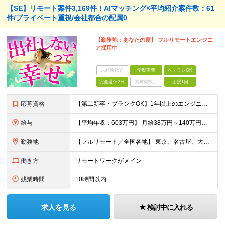
【SE】リモート案件3,169件！AIマッチング×平均紹介案件数：61
件/プライベート重視/会社都合の配属0
【勤務地：あなたの家】 フルリモートエンジニ
ア採用中
未経験歓迎
学歴不問
ベテランOK
完全週休2日
賞与複数月
面接1回
応募資格
【第二新卒・ブランクOK】1年以上のエンジニア経験がある方(開発・インフラ・工程・言語一切不問） 文理・学歴不問 【歓迎条件】 ◆AI・クラウド案件に参画したい方 ◆下流工程から上流工程へステップア
給与
【平均年収：603万円】 月給38万円～140万円＋諸手当（経験者） 【平均年収603万円】 ※案件の契約内容や昇給額などはすべて開示します。 ※経験や能力を考慮し決定します。 ※月給には固定残業
勤務地
【フルリモート／全国各地】 東京、名古屋、大阪、福岡を中心とした全国のプロジェクトにアサイン。 ※プロジェクトは完全選択制です。 ※フルリモート、ハイブリッド型、常駐案件から自由に選択可能です。 ※転
働き方
リモートワークがメイン
残業時間
10時間以内
求人を見る
検討中に入れる