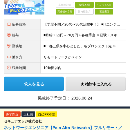
未経験歓迎
学歴不問
ベテランOK
完全週休2日
賞与複数月
面接1回
応募資格
【学歴不問／20代〜30代活躍中！】 ■ITエンジニア経験をお持ちの方（年数やフェーズは不問！） ★運用保守のみの経験でも大歓迎です！ 「これから上流工程にステップアップしたい」 「AWS・Azur
給与
■月給30万円～70万円＋各種手当 ※経験・スキル・前職給与を最大限考慮のうえ決定いたします。 ※固定残業代：30時間分/56,250円～ ※試用期間はありません。 ★充実の各種手当・補助あり！ ・
勤務地
■一都三県を中心とした、各プロジェクト先 ※リモートワーク率約70％！週2～3日のハイブリッド勤務がメインです。 ハイブリッド：約50%（週に数日リモート＋出社の組み合わせ） フルリモート：約20％
働き方
リモートワークがメイン
残業時間
10時間以内
求人を見る
検討中に入れる
掲載終了予定日：
2026.08.24
終了間近
正社員
自己PR不要
セキュアエッジ株式会社
ネットワークエンジニア【Palo Alto Networks】フルリモート／