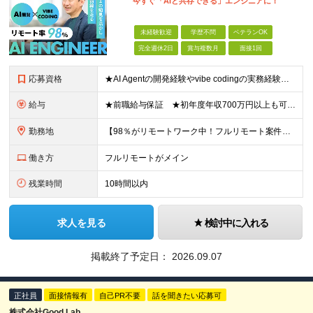
今すぐ「AIと共存できる」エンジニアに！
未経験歓迎
学歴不問
ベテランOK
完全週休2日
賞与複数月
面接1回
応募資格
★AI Agentの開発経験やvibe codingの実務経験は不問！ ■開発エンジニアとしての実務経験をお持ちの方 ■AI Agentの仕組みを理解している、またはClaude Code、Code
給与
★前職給与保証 ★初年度年収700万円以上も可能 月給34万円～75万円＋賞与年2回＋各種手当 ◎スキルや経験などを考慮。前職から給与アップをお約束します！ ◎上記月給には固定残業代30時間分(6
勤務地
【98％がリモートワーク中！フルリモート案件も豊富】 秋葉原オフィス、福岡オフィス、 リモートワークまたは全国のプロジェクト先にて勤務となります ※転勤はありません ＜本社＞ 東京都台東区台東4-
働き方
フルリモートがメイン
残業時間
10時間以内
求人を見る
検討中に入れる
掲載終了予定日：
2026.09.07
正社員
面接情報有
自己PR不要
話を聞きたい応募可
株式会社Good Lab