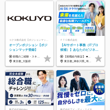
コクヨ株式会社【ポジションマッチ登録】
ＦＴＣ株式会社
オープンポジション【ポジ
【AIサポート事務（ITプロ
ションマッチ登録】
候補）】あなたのビジネス
経験をAI業界で活かす◆IT
前職のご経験・スキル等を考慮して決定します。
【前職給与保証】 ■未経験者： 月給30万円～35万円 ■ローキャリア（経験目安1年程度）： 月給35万円～40万円 ■経験者（経験目安3年以上）： 月給40万円～60万円 ■即戦力（経験目安5年以上）： 月給45万円～80万円 ※上記金額には固定残業代30時間分 【未経験者5万5000円～7万3000円、 ローキャリア6万4000円～7万3000円、 経験者5万8000円～10万9000円、 即戦力8万2000円～14万5000円】を含みます。 ※30時間を超える場合は追加で全額支給します。 ※経験・能力・前職給与などを総合的に評価したうえでご納得いただけるよう個別決定。 未経験者の場合、前職給与とポテンシャルを査定のうえ決定いたします。 ※日本国内でのIT業界経験、または同等の実務経験と能力に応じて決定します。 ※前職給与は日本円かつ、日本国内での実績に基づき評価します。 【納得の評価システム】 ★クォーター毎に査定する評価制度導入！ 明確な評価基準で翌年度年収を上げましょう！ ★評価対象期間に在籍中のほとんどの社員が昇給し 年収アップを実現しています！ ★様々なインセンティブ制度を用意し多角的に正当評価しています！ ※試用期間6カ月（期間中の待遇等に差異なし）
未経験OK◆目指せるコンサ
東京都_大阪府
東京都_神奈川県_埼玉県_千葉県
ル
株式会社Widsley
株式会社アイ・ディ・エイチ