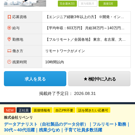
完全週休2日
賞与複数月
面接1回
応募資格
【エンジニア経験3年以上の方】 ※開発・インフラ・工程・言語一切不問 ※文理・学歴不問 【歓迎条件】 ◆Python実務経験がある方 ◆LLM・生成AIを使った開発経験がある方 ◆要件定義・顧客折衝
給与
【平均年収：603万円】 月給38万円～140万円＋諸手当（経験者） 【平均年収603万円】 ※案件の契約内容や昇給額などはすべて開示します。 ※経験や能力を考慮し決定します。 ※月給には固定残業
勤務地
【フルリモート／全国各地】 東京、名古屋、大阪、福岡を中心とした全国のプロジェクトにアサイン。 ※プロジェクトは完全選択制です。 ※フルリモート、ハイブリッド型、常駐案件から自由に選択可能です。 ※転
働き方
リモートワークがメイン
残業時間
10時間以内
求人を見る
検討中に入れる
掲載終了予定日：
2026.08.31
NEW
正社員
面接情報有
自己PR不要
話を聞きたい応募可
株式会社リベンリ
データアナリスト（自社製品のデータ分析）｜フルリモート勤務｜
30代～40代活躍｜残業少なめ｜子育て社員多数活躍