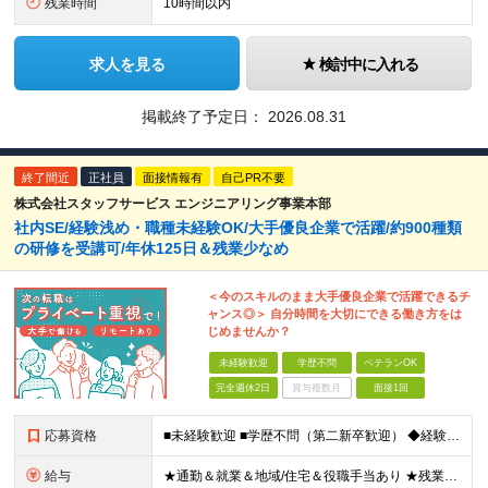
残業時間
10時間以内
求人を見る
検討中に入れる
掲載終了予定日：
2026.08.31
終了間近
正社員
面接情報有
自己PR不要
株式会社スタッフサービス エンジニアリング事業本部
社内SE/経験浅め・職種未経験OK/大手優良企業で活躍/約900種類
の研修を受講可/年休125日＆残業少なめ
＜今のスキルのまま大手優良企業で活躍できるチ
ャンス◎＞ 自分時間を大切にできる働き方をは
じめませんか？
未経験歓迎
学歴不問
ベテランOK
完全週休2日
賞与複数月
面接1回
応募資格
■未経験歓迎 ■学歴不問（第二新卒歓迎） ◆経験は一切問いません ◆転職回数・ブランク期間も不問 ◆面接というよりは“リラックス面談”です ≪こんな方をお待ちしています≫ ・地道にコツコツ作業が得
給与
★通勤＆就業＆地域/住宅＆役職手当あり ★残業代は全額支給 ★選べる給与制度あり！ ■東京・神奈川・千葉・埼玉勤務の場合 月給24.5万円～55万円＋諸手当 （残業代は全額支給） (20,000円の