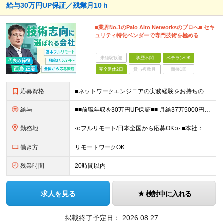
給与30万円UP保証／残業月10ｈ
■業界No.1のPalo Alto Networksのプロへ■ セキ
ュリティ特化ベンダーで専門技術を極める
未経験歓迎
学歴不問
ベテランOK
完全週休2日
賞与複数月
面接1回
応募資格
■ネットワークエンジニアの実務経験をお持ちの方 ■インフラエンジニアの実務経験をお持ちの方 ■学歴不問・第二新卒歓迎 「Palo Alto Networksに関わりスキルアップしたい」 「AI時代で
給与
■■前職年収を30万円UP保証■■ 月給37万5000円～83万3400円＋各種手当 ※経験・年齢を考慮の上、決定します。 ※月給額には20時間相当（44,500円～98,400円）のみなし残業手当
勤務地
≪フルリモート/日本全国から応募OK≫ ■本社：東京都新宿区下宮比町2-26 KDX飯田橋ビル3F ※業務拡大につき、移転したばかりの新オフィス ※転勤なし ※週1回程度の出社がございます（地方在住
働き方
リモートワークOK
残業時間
20時間以内
求人を見る
検討中に入れる
掲載終了予定日：
2026.08.27