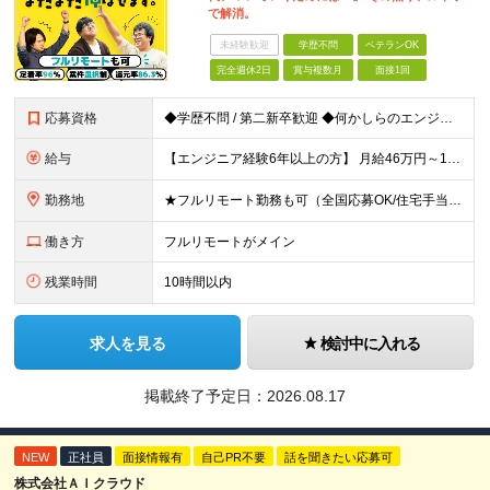
で解消。
未経験歓迎
学歴不問
ベテランOK
完全週休2日
賞与複数月
面接1回
応募資格
◆学歴不問 / 第二新卒歓迎 ◆何かしらのエンジニア経験をお持ちの方 （言語・期間・フェーズ不問） 経験浅めの方も遠慮なくご応募ください！ ■入社前Q＆A ────── ◎実力に見合った報酬が手に
給与
【エンジニア経験6年以上の方】 月給46万円～100万円（固定残業代含む） ※上記月給には月30時間分の固定残業代（月8万7,400円～月19万円）を含む。超過分は全額支給。 【エンジニア経験4年以
勤務地
★フルリモート勤務も可（全国応募OK/住宅手当を支給します） ※案件によって常駐が必要になる場合があります。 ※希望がない限り、転勤はありません ※U・Iターン歓迎 ★ルトラの社員は全国各地で活躍中
働き方
フルリモートがメイン
残業時間
10時間以内
求人を見る
検討中に入れる
掲載終了予定日：
2026.08.17
NEW
正社員
面接情報有
自己PR不要
話を聞きたい応募可
株式会社ＡＩクラウド