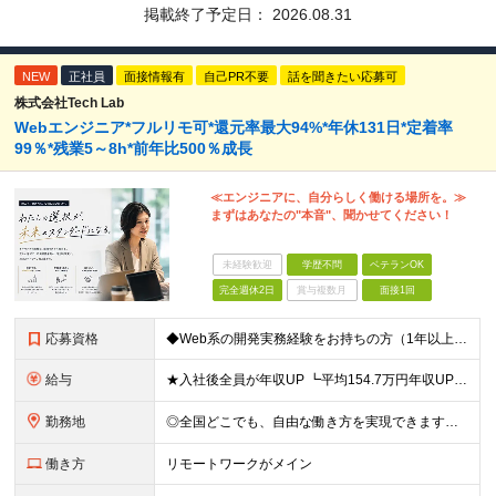
掲載終了予定日：
2026.08.31
NEW
正社員
面接情報有
自己PR不要
話を聞きたい応募可
株式会社Tech Lab
Webエンジニア*フルリモ可*還元率最大94%*年休131日*定着率
99％*残業5～8h*前年比500％成長
≪エンジニアに、自分らしく働ける場所を。≫
まずはあなたの"本音"、聞かせてください！
未経験歓迎
学歴不問
ベテランOK
完全週休2日
賞与複数月
面接1回
応募資格
◆Web系の開発実務経験をお持ちの方（1年以上） ◆学歴不問 ◆既卒・第二新卒OK ☆Tech Labの事業内容、ビジョンに共感できる⽅はぜひご応募ください！ ☆意欲重視の採用です！ 「経歴に自信が
給与
★入社後全員が年収UP ┗平均154.7万円年収UP！ ┗最大380万円UPの実績もあり 月給35万円～100万円＋決算賞与＋各種手当 【 給与イメージ 】 ◆経験1年以上…月給35万円～＋決算賞
勤務地
◎全国どこでも、自由な働き方を実現できます！ 全国のプロジェクト先やフルリモート環境での勤務も可能です。 ＼自由度の高い働き方、叶えます／ ・フルリモートで働きたい ・ハイブリットに働きたい ・家庭
働き方
リモートワークがメイン