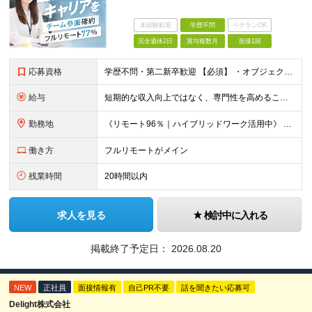
未経験歓迎
学歴不問
ベテランOK
完全週休2日
賞与複数月
面接1回
応募資格
学歴不問・第二新卒歓迎 【必須】 ・オブジェクト指向言語での開発経験 └ Java / Python / Swift / Kotlin / JavaScript / TypeScript / PH
給与
短期的な収入向上ではなく、専門性を高めることで、 《長期的に収入を伸ばしていくキャリア形成》を重視しています。 【想定年収・月給】 □ 想定年収：350万円〜1,000万円 □ 月給：25万円〜75
勤務地
《リモート96％｜ハイブリッドワーク活用中》 基本はリモートワークのため、全国どこからでも勤務が可能です。 本社は高知県ですが、東京・全国各地のメンバーが活躍しています。 希望の勤務地・働き方はお気軽
働き方
フルリモートがメイン
残業時間
20時間以内
求人を見る
検討中に入れる
掲載終了予定日：
2026.08.20
NEW
正社員
面接情報有
自己PR不要
話を聞きたい応募可
Delight株式会社