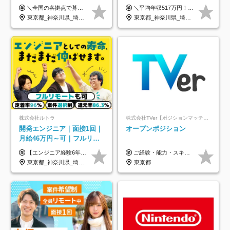
年の自社ITスクール研修あ
万円｜ホワイト企業認定｜
＼全国の各拠点で募集中！／ 給与は以下の通り、勤務地により異なります。 札幌：月給23万円～27万円 仙台：月給22万円～26万円 新潟：月給22万円～26万円 東京：月給26万円～30万円 大阪：月給24万円～29万円 福岡：月給23.5万円～27万円 沖縄：月給21万円～26万円 ◎給与は知識や経験を考慮して決定します。 ◎残業は別途全額支給します。 ◎試用期間12カ月あり（給与は以下の通りです。その他条件に変更はありません） （試用期間の給与） 札幌：月給18.6万円～ 仙台：月給19万円～ 新潟：月給18万円～ 東京：月給22万円～ 大阪：月給20.8万円～ 福岡：月給19万円～ 沖縄：月給18万円～
＼平均年収517万円！入社5年目まで毎年必ず昇給／ ■賞与年3回 ■年収800万円以上も可 ■入社3年以上の平均年収469.2万円 月給23万2000円以上＋賞与年3回＋各種手当 ☆入社5年目まで最大1万5000円の定期昇給を確約 ┃各種手当充実 ・規定の資格を取得すれば、2000円～5万円を毎月支給（2万4000円～60万円／年） ・研修中に取得した取得率95％の資格でも研修後の給料UP ※月給は年齢・経験・能力を考慮して、優遇いたします ※上記月給金額は固定残業代（20時間/3万1300円円以上）を含み、超過分は別途支給いたします ※試用期間（6ヶ月）は月給に変動はありますが、その他待遇に差異はありません ├入社後1ヶ月～3ヶ月間は、月給20万1900円となります └上記金額は固定残業代（10時間／1万6000円）を含み、超過分は別途支給いたします
り/年休130日
年休134日｜リモートOK
東京都_神奈川県_埼玉県_千葉県_大阪府_愛知県_北海道_青森県_岩手県_宮城県_秋田県_山形県_福島県_茨城県_栃木県_群馬県_新潟県_山梨県_長野県_富山県_石川県_福井県_静岡県_岐阜県_三重県_兵庫県_京都府_滋賀県_奈良県_和歌山県_広島県_岡山県_鳥取県_島根県_山口県_徳島県_香川県_愛媛県_高知県_福岡県_熊本県_佐賀県_長崎県_大分県_宮崎県_鹿児島県_沖縄県
東京都_神奈川県_埼玉県_千葉県_大阪府_愛知県_北海道_青森県_岩手県_宮城県_秋田県_山形県_福島県_茨城県_栃木県_群馬県_新潟県_山梨県_長野県_富山県_石川県_福井県_静岡県_岐阜県_三重県_兵庫県_京都府_滋賀県_奈良県_和歌山県_広島県_岡山県_鳥取県_島根県_山口県_徳島県_香川県_愛媛県_高知県_福岡県_熊本県_佐賀県_長崎県_大分県_宮崎県_鹿児島県_沖縄県
株式会社ルトラ
株式会社TVer【ポジションマッチ登録】
開発エンジニア｜面接1回｜
オープンポジション
月給46万円～可｜フルリモ
ートも可｜案件選択制｜定
【エンジニア経験6年以上の方】 月給46万円～100万円（固定残業代含む） ※上記月給には月30時間分の固定残業代（月8万7,400円～月19万円）を含む。超過分は全額支給。 【エンジニア経験4年以上の方】 月給42万円～100万円（固定残業代含む） ※上記月給には月30時間分の固定残業代（月7万9,800円～月19万円）を含む。超過分は全額支給。 【エンジニア経験4年未満の方】 月給38万円～100万円（固定残業代含む） ※上記月給には月30時間分の固定残業代（月7万2,200円～月19万円）を含む。超過分は全額支給。 ※経験、スキル、前職給与などを踏まえて決定。 ◆ルトラの給与制度のポイント！◆ ・社員の95%が入社時に年収UP！最高で300万円UPの実績も ・平均還元率86.3%（交通費・住宅手当・会社負担分の社保も含む） ・人柄やポテンシャルを評価し、スキル以上の希望年収を提示することも ・退職金制度やリファラル手当（平均50万円）あり
ご経験・能力・スキル等により、当社基準にて優遇・相談のうえ決定いたします。
着率96％以上｜副業OK｜住
東京都_神奈川県_埼玉県_千葉県_大阪府_愛知県_北海道_青森県_岩手県_宮城県_秋田県_山形県_福島県_茨城県_栃木県_群馬県_新潟県_山梨県_長野県_富山県_石川県_福井県_静岡県_岐阜県_三重県_兵庫県_京都府_滋賀県_奈良県_和歌山県_広島県_岡山県_鳥取県_島根県_山口県_徳島県_香川県_愛媛県_高知県_福岡県_熊本県_佐賀県_長崎県_大分県_宮崎県_鹿児島県_沖縄県
東京都
宅手当