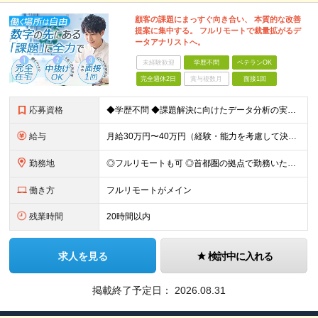
顧客の課題にまっすぐ向き合い、 本質的な改善
提案に集中する。 フルリモートで裁量拡がるデ
ータアナリストへ。
未経験歓迎
学歴不問
ベテランOK
完全週休2日
賞与複数月
面接1回
応募資格
◆学歴不問 ◆課題解決に向けたデータ分析の実務経験 ※事業会社でのご経験をお持ちの方、 データ分析～プレゼンまでのご経験をお持ちの方は尚歓迎します ＜歓迎要件・求める人物像＞ ◎複雑な課題を整理し
給与
月給30万円〜40万円（経験・能力を考慮して決定） ※固定残業代20時間分（4.0〜5.5万円）含む／超過分は全額支給 ※経験・スキルを考慮のうえ決定いたします ※6ヶ月の試用期間あり。期間中の待遇に
勤務地
◎フルリモートも可 ◎首都圏の拠点で勤務いただくことを想定しております ■本社（湘南本社） 神奈川県藤沢市辻堂神台2-2-1 アイクロス湘南8階 └JR東海道線「辻堂駅」徒歩3分 ■東北支社 秋田
働き方
フルリモートがメイン
残業時間
20時間以内
求人を見る
検討中に入れる
掲載終了予定日：
2026.08.31