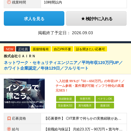
残業時間
10時間以内
求人を見る
検討中に入れる
掲載終了予定日：
2026.09.03
NEW
正社員
面接情報有
自己PR不要
話を聞きたい応募可
株式会社ＣＡＩＲＮ
ネットワーク・セキュリティエンジニア／平均年収120万円UP／
ホワイト企業認定／年休129日／フルリモート
＼入社後 99％が『50～650万円』の年収UP！／
チーム参画・案件選択可能 インフラ特化の高還
元SES！
未経験歓迎
学歴不問
ベテランOK
完全週休2日
賞与複数月
面接1回
応募資格
【応募要件】 ◎IT業界で何らかの実務経験がある方 └2～3ヶ月の実務経験のある方は歓迎します！ 例）PCキッティングやモバイル通信基地局の業務経験者など インフラエンジニアとしてご経験のある方は、
給与
【前職給与保証】 月給23.3万～90万円＋賞与年2回＋インセンティブ ★年収1000万円以上の実績あり！ ※上記月給には月20～30時間分（2万9,300円～21万7,900円）の固定残業代を含み