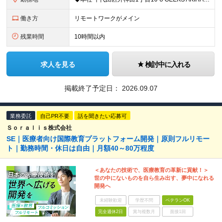
働き方
リモートワークがメイン
残業時間
10時間以内
求人を見る
検討中に入れる
掲載終了予定日：
2026.09.07
業務委託
自己PR不要
話を聞きたい応募可
Ｓｏｒａｌｉｓ株式会社
SE｜医療者向け国際教育プラットフォーム開発｜原則フルリモー
ト｜勤務時間・休日は自由｜月額40～80万程度
＜あなたの技術で、医療教育の革新に貢献！＞
世の中にないものを自ら生み出す、夢中になれる
開発へ
未経験歓迎
学歴不問
ベテランOK
完全週休2日
賞与複数月
面接1回