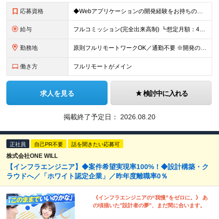
応募資格
◆Webアプリケーションの開発経験をお持ちの方（年数不問） ◆大卒以上 ◆英語での日常会話ができる方
給与
フルコミッション(完全出来高制) ┗想定月額：40万円～80万円 ┗稼働日数や時間は全て自由。自分のペースで働けます。 【収益モデル】 月20〜40時間稼働：月額15〜30万円 ※試用期間はありませ
勤務地
原則フルリモートワークOK／通勤不要 ※開発の熱量を共有するため、出社できる範囲にお住まいの方を想定。 ◆オフィス 東京都港区高輪3丁目25-29 Ave.Takanawa 5階エキスパートオフィス
働き方
フルリモートがメイン
求人を見る
検討中に入れる
掲載終了予定日：
2026.08.20
正社員
自己PR不要
話を聞きたい応募可
株式会社ONE WILL
【インフラエンジニア】◆案件希望実現率100%！◆設計構築・ク
ラウドへ／「ホワイト認定企業」／昨年度離職率0％
《インフラエンジニアの“我慢”をゼロに。》 あ
の頃描いた"設計者の夢"、まだ間に合います。