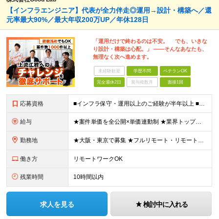
【インフラエンジニア】代表が全力伴走◎運用→設計・構築へ／還
元率最大90%／最大年収200万UP／年休128日
「運用だけで終わるのは不安。 でも、いきな
り設計・構築は心配。」 ——そんなあなたも、
無理なく次へ進めます。
未経験歓迎
学歴不問
ベテランOK
完全週休2日
賞与複数月
面接1回
応募資格
■インフラ保守・運用以上のご経験が半年以上 ■学歴不問/ブランクOK ※運用・保守／テスター／デバッガー／キッティングのみの経験でもOKです。 《 こんな気持ちがあれば、まず話しましょう！ 》 ・
給与
★案件単価を全公開×単価連動制 ★業界トップクラスの還元率（75％～90％） ★年収200万円UPの実績あり！ 月給35～85万円（固定残業代含む）＋賞与年1回＋各種手当 ※固定残業代は、時間外労働
勤務地
★大阪・東京で募集 ★フルリモート・リモートワークOK ★出社派も大歓迎！駅チカオフィスで通勤ラクラク ★会社都合の転勤なし ■大阪本社 大阪府大阪市北区西天満5丁目16-3 西天満ファイブビル 6
働き方
リモートワークOK
残業時間
10時間以内
求人を見る
検討中に入れる