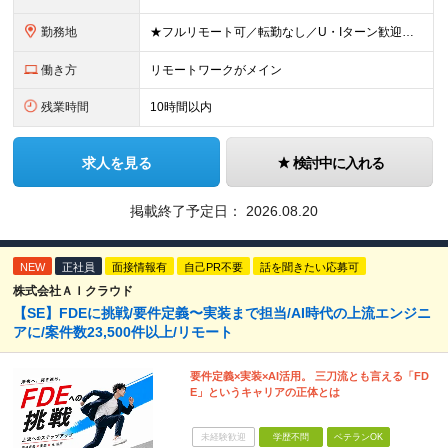
勤務地
★フルリモート可／転勤なし／U・Iターン歓迎★ ◎勤務地は相談の上、ご自宅近くに調整します！ 【勤務地】 本社、または東京／埼玉／千葉／神奈川／愛知／仙台のクライアント先 ◎完全在宅（フルリモート）
働き方
リモートワークがメイン
残業時間
10時間以内
求人を見る
検討中に入れる
掲載終了予定日：
2026.08.20
NEW
正社員
面接情報有
自己PR不要
話を聞きたい応募可
株式会社ＡＩクラウド
【SE】FDEに挑戦/要件定義〜実装まで担当/AI時代の上流エンジニ
アに/案件数23,500件以上/リモート
要件定義×実装×AI活用。 三刀流とも言える「FD
E」というキャリアの正体とは
未経験歓迎
学歴不問
ベテランOK