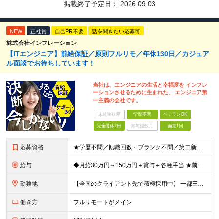
掲載終了予定日：
2026.09.03
NEW
正社員
自己PR不要
話を聞きたい応募可
株式会社インフレーション
【ITエンジニア】前給保証／原則フルリモ／年休130日／カジュア
ル面談でお待ちしています！
当社は、エンジニアの生活と幸福度を インフレ
ーションさせるために生まれた、 エンジニア第
一主義の会社です。
未経験歓迎
学歴不問
ベテランOK
完全週休2日
賞与複数月
面接1回
応募資格
★学歴不問／転職回数・ブランク不問／第二新卒も歓迎！ 【応募条件】 エンジニア実務経験がある方 ※領域や担当工程は問いません。 ◎学歴・ブランク・転職回数不問。 ◎選考はWebで完結！即日内定も！
給与
◆月給30万円～150万円＋賞与＋各種手当 ★前職給与保証／スキル・経験により決定します。 ★給与は案件単価に完全連動 ★案件の契約内容や昇給、賞与額はすべて開示いたします。 ※上記給与には、月3
勤務地
【全国のクライアント先で積極採用中】 一都三県／関西／九州／東海を中心に全国の案件をご用意。 ★完全在宅勤務も可！ ★プロジェクトは完全選択制 ★フルリモート案件の選択も可能 【100％希望の案件に
働き方
フルリモートがメイン