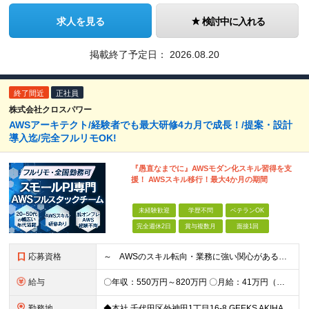
求人を見る
検討中に入れる
掲載終了予定日：
2026.08.20
終了間近
正社員
株式会社クロスパワー
AWSアーキテクト/経験者でも最大研修4カ月で成長！/提案・設計
導入迄/完全フルリモOK!
『愚直なまでに』AWSモダン化スキル習得を支
援！ AWSスキル移行！最大4か月の期間
未経験歓迎
学歴不問
ベテランOK
完全週休2日
賞与複数月
面接1回
応募資格
～ AWSのスキル転向・業務に強い関心がある方、仲間になりませんか？ ～ 【必須条件】 ・学歴不問 ・Webシステム構築経験がある方 ・インフラ、アーキテクチャーの理解、関心がある方 ◆賞与年2回
給与
〇年収：550万円～820万円 〇月給：41万円（固定残業100,898円含）～ 60万円（固定残業152,929円含）＋賞与＋資格手当 ※固定残業は45時間（当社の平均残業は8時間です）。 万が一
勤務地
◆本社 千代田区外神田1丁目16-8 GEEKS AKIHABARA 3階 ◆リモートワーク者多数 ※上記を除く当社関連勤務地