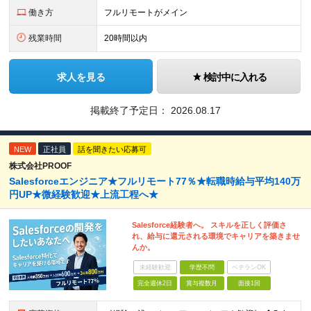
働き方
フルリモートがメイン
残業時間
20時間以内
求人を見る
検討中に入れる
掲載終了予定日：
2026.08.17
NEW
正社員
話を聞きたい応募可
株式会社PROOF
Salesforceエンジニア★フルリモート77％★転職時給与平均140万
円UP★微経験歓迎★上流工程へ★
Salesforce経験者へ。 スキルを正しく評価さ
れ、給与に還元される環境でキャリアを築きませ
んか。
未経験歓迎
学歴不問
ベテランOK
完全週休2日
賞与複数月
面接1回