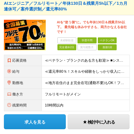
AIエンジニア／フルリモート／年休130日＆残業月5h以下／1カ月
連休可／案件選択制／還元率80%
AIを"使う側"に。でも年休130日＆残業月5h以
下。 最先端も休みやすさも、両方かなえる会社
です！
未経験歓迎
学歴不問
ベテランOK
完全週休2日
賞与複数月
面接1回
応募資格
≪ベテラン・ブランクのある方も歓迎≫ ■システム開発の実務経験をお持ちの方（言語・工程・年数不問） ■学歴不問 ≪こんな方はぜひご応募ください≫ □AIを武器に、市場価値を高めたい □AIツールを実
給与
≪還元率80％！スキルや経験をしっかり収入に反映します≫ 年俸530万円以上＋業績賞与 ※スキル・経験を考慮の上、優遇いたします ※上記年俸を12分割し、月1回支給します ※上記年俸には固定残業代月
勤務地
≪地方在住のまま完全在宅(通勤不要)もOK！フルリモート7割、ハイブリッド2割！≫ ご自宅でのリモートワーク、または東京都、神奈川、埼玉、千葉を中心とするお客様先での勤務 ■本社アクセス 東京都豊島
働き方
フルリモートがメイン
残業時間
10時間以内
求人を見る
検討中に入れる