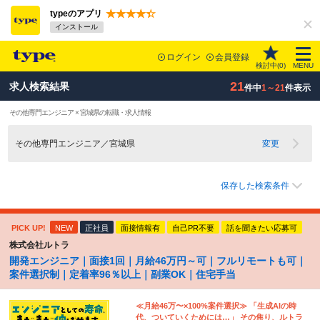
typeのアプリ
インストール
ログイン
会員登録
検討中(
0
)
MENU
21
求人検索結果
件中
1～21
件表示
その他専門エンジニア × 宮城県の転職・求人情報
その他専門エンジニア／宮城県
変更
保存した検索条件
PICK UP!
NEW
正社員
面接情報有
自己PR不要
話を聞きたい応募可
株式会社ルトラ
開発エンジニア｜面接1回｜月給46万円～可｜フルリモートも可｜
案件選択制｜定着率96％以上｜副業OK｜住宅手当
≪月給46万〜×100%案件選択≫ 「生成AIの時
代、ついていくためには…」 その焦り、ルトラ