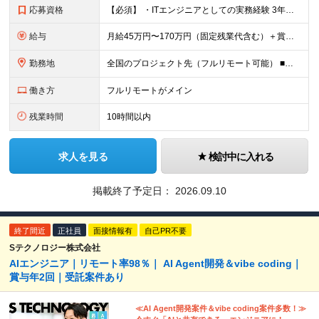
応募資格
【必須】 ・ITエンジニアとしての実務経験 3年以上 （インフラエンジニア／サーバーエンジニア／ネットワークエンジニア／クラウドエンジニア／社内SE／バックエンドエンジニア等、領域不問） ・AWS／G
給与
月給45万円〜170万円（固定残業代含む）＋賞与＋インセンティブ 想定年収：620万円〜2,000万円 ◎入社した全員が年収UP（平均170万円UP） ※経験・能力などを考慮の上、決定します。 ※月
勤務地
全国のプロジェクト先（フルリモート可能） ■プロジェクトは100%完全選択制 ■帰社日なし（社内業務は一切ありません） 【拠点】 ◆本社／東京都新宿区西新宿2丁目6番1号 新宿住友ビル28階 ◆大阪
働き方
フルリモートがメイン
残業時間
10時間以内
求人を見る
検討中に入れる
掲載終了予定日：
2026.09.10
終了間近
正社員
面接情報有
自己PR不要
Sテクノロジー株式会社
AIエンジニア｜リモート率98％｜ AI Agent開発＆vibe coding｜
賞与年2回｜受託案件あり
≪AI Agent開発案件＆vibe coding案件多数！≫