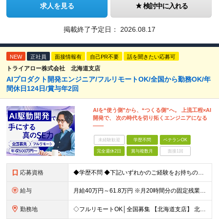
求人を見る
検討中に入れる
掲載終了予定日：
2026.08.17
NEW
正社員
面接情報有
自己PR不要
話を聞きたい応募可
トライアロー株式会社 北海道支店
AIプロダクト開発エンジニア/フルリモートOK/全国から勤務OK/年
間休日124日/賞与年2回
AIを“使う側”から、“つくる側”へ。 上流工程×AI
開発で、 次の時代を切り拓くエンジニアになる
――
未経験歓迎
学歴不問
ベテランOK
完全週休2日
賞与複数月
面接1回
応募資格
◆学歴不問 ◆下記いずれかのご経験をお持ちの方 ・Webアプリケーション開発の実務経験（目安：7年以上） ・要件定義・基本設計など、上流工程の経験（目安：3年以上） ・Pythonでの開発経験（目安：
給与
月給40万円～61.8万円 ※月20時間分の固定残業代（58,000円～）を含む。超過時間分を別途支給 ※年齢、経験、スキル、前職給与などを考慮のうえ、決定いたします。 ※試用期間6ヶ月あり。期間中
勤務地
◇フルリモートOK│全国募集 【北海道支店】 北海道札幌市中央区南一条西2丁目5番地 ※(変更の範囲)上記を除く当社関連勤務地 ※通勤不要