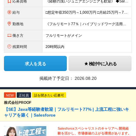
応募資格
《経験の浅いジュニアエンジニアも歓迎》 ◆Salesforceによる開発の実務経験（実務経験1年以上） ◆学歴不問 ▽歓迎要件 ※必須ではありません ・PM経験のある方、Apex／LWCの開発経験が
給与
□想定年収350万円～1,000万円 □月給25万円～75万円＋単価連動のインセンティブ＋賞与（年2回） ※月給にはみなし残業代（月20時間分／33,186円～）を含みます。超過分は全額支給 ▽試用
勤務地
《フルリモート77％｜ハイブリッドワーク活用中》 東京都23区・大阪府を中心とした各プロジェクト先となります 《本社》高知県高知市本町2-4-30-905 (変更の範囲)上記を除く当社関連勤務地
働き方
フルリモートがメイン
残業時間
20時間以内
求人を見る
検討中に入れる
掲載終了予定日：
2026.08.20
NEW
正社員
話を聞きたい応募可
株式会社PROOF
【SE】Java等経験者歓迎｜フルリモート77% | 上流工程に強いキ
ャリアを築く｜Salesforce
Salesforceスペシャリストのキャリアへ 開発経
験を活かし、市場価値の上がる環境があります。