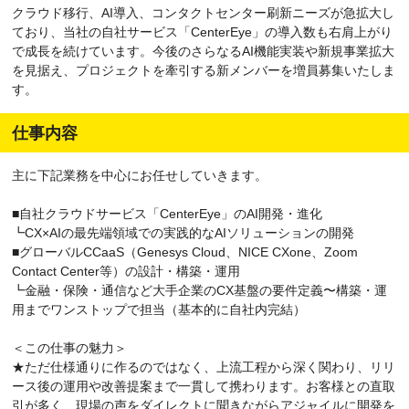
クラウド移行、AI導入、コンタクトセンター刷新ニーズが急拡大し
ており、当社の自社サービス「CenterEye」の導入数も右肩上がり
で成長を続けています。今後のさらなるAI機能実装や新規事業拡大
を見据え、プロジェクトを牽引する新メンバーを増員募集いたしま
す。
仕事内容
主に下記業務を中心にお任せしていきます。
■自社クラウドサービス「CenterEye」のAI開発・進化
┗CX×AIの最先端領域での実践的なAIソリューションの開発
■グローバルCCaaS（Genesys Cloud、NICE CXone、Zoom
Contact Center等）の設計・構築・運用
┗金融・保険・通信など大手企業のCX基盤の要件定義〜構築・運
用までワンストップで担当（基本的に自社内完結）
＜この仕事の魅力＞
★ただ仕様通りに作るのではなく、上流工程から深く関わり、リリ
ース後の運用や改善提案まで一貫して携わります。お客様との直取
引が多く、現場の声をダイレクトに聞きながらアジャイルに開発を