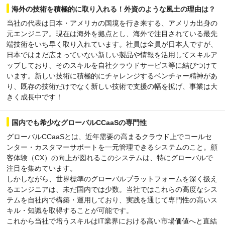
海外の技術を積極的に取り入れる！外資のような風土の理由は？
当社の代表は日本・アメリカの国境を行き来する、アメリカ出身の
元エンジニア。現在は海外を拠点とし、海外で注目されている最先
端技術をいち早く取り入れています。社員は全員が日本人ですが、
日本ではまだ広まっていない新しい製品や情報を活用してスキルア
ップしており、そのスキルを自社クラウドサービス等に結びつけて
います。新しい技術に積極的にチャレンジするベンチャー精神があ
り、既存の技術だけでなく新しい技術で支援の幅を拡げ、事業は大
きく成長中です！
国内でも希少なグローバルCCaaSの専門性
グローバルCCaaSとは、近年需要の高まるクラウド上でコールセ
ンター・カスタマーサポートを一元管理できるシステムのこと。顧
客体験（CX）の向上が図れるこのシステムは、特にグローバルで
注目を集めています。
しかしながら、世界標準のグローバルプラットフォームを深く扱え
るエンジニアは、未だ国内では少数。当社ではこれらの高度なシス
テムを自社内で構築・運用しており、実践を通じて専門性の高いス
キル・知識を取得することが可能です。
これから当社で培うスキルはIT業界における高い市場価値へと直結