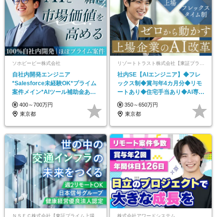
ソホビービー株式会社
リゾートトラスト株式会社【東証プライム上場】
自社内開発エンジニア
社内SE【AIエンジニア】◆フレ
*Salesforce未経験OK*プライム
ックス制◆賞与年4カ月分◆リモ
案件メイン*AIツール補助金あり*
ートあり◆住宅手当あり◆AI専門
平均昇給率6％
部署
400～700万円
350～650万円
東京都
東京都
ＮＳＥＣ株式会社【東証プライム上場の日本信号グループ】
株式会社アワードシステム