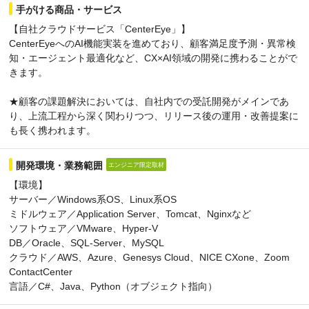
手がける商品・サービス
【自社クラウドサービス「CenterEye」】
CenterEyeへのAI機能実装を進めており、顧客満足度予測・異常検
知・エージェント最適化など、CX×AI領域の開発に携わることがで
きます。
★顧客の課題解決においては、自社内での受託開発がメインであ
り、上流工程から深く関わりつつ、リリース後の運用・改善提案に
も長く携われます。
開発環境・業務範囲
エンジニア限定取材
【環境】
サーバー／Windows系OS、Linux系OS
ミドルウェア／Application Server、Tomcat、Nginxなど
ソフトウェア／VMware、Hyper-V
DB／Oracle、SQL-Server、MySQL
クラウド／AWS、Azure、Genesys Cloud、NICE CXone、Zoom
ContactCenter
言語／C#、Java、Python（オブジェクト指向）