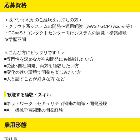
応募資格
＜以下いずれかのご経験をお持ちの方＞
・クラウド系システムの開発〜運用経験（AWS / GCP / Azure 等）
・CCaaS / コンタクトセンター向けシステムの開発・構築経験
※学歴不問
＜こんな方にピッタリです！＞
■専門性を深めながらAI開発にも挑戦したい方
■受託×自社開発、両方を経験したい方
■変化の速い環境で開発を楽しみたい方
■人と話すことが好きな方 など
歓迎する経験・スキル
■ネットワーク・セキュリティ関連の知識・開発経験
■AI・機械学習関連の開発経験
雇用形態
正社員