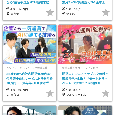
なめ*住宅手当あり*AI領域未経験
業月2～3h*実働短め7h#基本土日
もOK
祝休み
350～650万円
400～700万円
東京都
東京都
コンピュータ・ハイテック株式会社
株式会社シスコム・テクノロジー
SE◆100%自社内開発◆20代30
開発エンジニア＊サブスク無料＊
代活躍◆自社サービスあり◆月給
残業月平均12h＊リモートあり＊
30万円～＋賞与年2回◆住宅手当
20～40代活躍中＊時間休可
あり
450～700万円
400～800万円
東京都
フルリモートあり