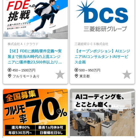
株式会社ＡＩクラウド
三菱総研ＤＣＳ株式会社
【SE】FDEに挑戦/要件定義〜実
【オープンポジション】AIエンジ
装まで担当/AI時代の上流エンジ
ニア/AIコンサルタント/AIサービ
ニアに/案件数23,500件以上/リモ
ス企画
ート
450～1500万円
500～950万円
フルリモートあり
東京都