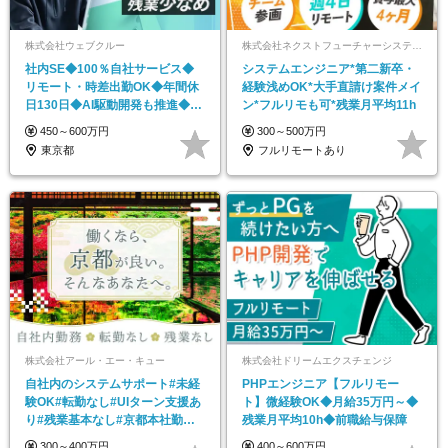
株式会社ウェブクルー
株式会社ネクストフューチャーシステムズ
社内SE◆100％自社サービス◆
システムエンジニア*第二新卒・
リモート・時差出勤OK◆年間休
経験浅めOK*大手直請け案件メイ
日130日◆AI駆動開発も推進◆服
ン*フルリモも可*残業月平均11h
装自由
450～600万円
300～500万円
東京都
フルリモートあり
株式会社アール・エー・キュー
株式会社ドリームエクスチェンジ
自社内のシステムサポート#未経
PHPエンジニア【フルリモー
験OK#転勤なし#UIターン支援あ
ト】微経験OK◆月給35万円～◆
り#残業基本なし#京都本社勤務
残業月平均10h◆前職給与保障
#AIも活用中
300～400万円
400～600万円