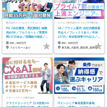
株式会社ドリームエクスチェンジ
カコムス株式会社/カコムスSIT株式会社/株式会社デジタルグロー【合同募集】
PG【自社開発・受託開発】経験
SE／プライム案件･自社内開発案
浅めOK／フルリモート／実質年
件あり／フレックスあり／年休
間137日休み／前職給与保証／月
127日／有休取得率70%以上／リ
給35万円～
モート案件多数
400～600万円
450～600万円
フルリモートあり
東京都_大阪府_愛知県_福岡県_熊本県
スターシステムズ株式会社
株式会社Necmos
クラウドエンジニア【CX技術×AI
ITエンジニア◆成長案件参画