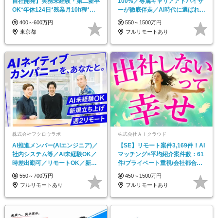
自社開発】実務未経験・第二新卒
100%／専属キャリアアドバイザ
OK*年休124日*残業月10h程*リ
ーが徹底伴走／AI時代に選ばれ続
モート可
けるエンジニアへ
400～600万円
550～1500万円
東京都
フルリモートあり
株式会社フクロウラボ
株式会社ＡＩクラウド
AI推進メンバー(AIエンジニア)／
【SE】リモート案件3,169件！AI
社内システム等／AI未経験OK／
マッチング×平均紹介案件数：61
時差出勤可／リモートOK／新設
件/プライベート重視/会社都合の
チーム
配属0
550～700万円
450～1500万円
フルリモートあり
フルリモートあり