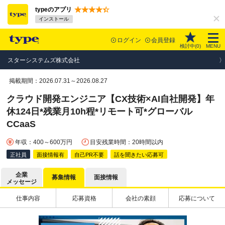
typeのアプリ
インストール
ログイン
会員登録
検討中(
0
)
MENU
スターシステムズ株式会社
掲載期間：2026.07.31～2026.08.27
クラウド開発エンジニア【CX技術×AI自社開発】年
休124日*残業月10h程*リモート可*グローバル
CCaaS
年収：400～600万円
目安残業時間：20時間以内
正社員
面接情報有
自己PR不要
話を聞きたい応募可
企業
募集情報
面接情報
メッセージ
仕事内容
応募資格
会社の素顔
応募について