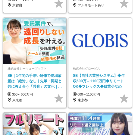
京都府
フルリモートあり
株式会社シーキューブソフト
株式会社グロービス
SE｜1年間の手厚い研修で現場放
SE【自社の業務システム】◆年
置は「絶対」なし｜先輩・同期と
収600万～1100万円◆リモート
共に教え合う「共育」の文化｜年
OK◆フレックス◆残業少なめ
休実質136日
350～600万円
600～1100万円
東京都
東京都