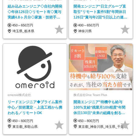
組み込みエンジニア◇自社内開発
開発エンジニア*日立グループ直
◇年休126日◇リモート有◇賞与
取引*リモート案件5割*年間休日
実績4.8ヶ月分◇家族・技術手当
126日*賞与年2回*5日以上の連休
有◇プライム上場
あり
450～650万円
400～650万円
埼玉県_栃木県
神奈川県
omeroid株式会社
株式会社One Team Plus
リードエンジニア◆プライム案件
開発エンジニア*待機中も給与
中心／技術選定・上流工程から携
100%支給*残業月10h程度*年間
われる／リモートOK
休日130日*未来の組織を創るコ
アメンバー募集
450～600万円
450～800万円
東京都_和歌山県
東京都_神奈川県_埼玉県_千葉県