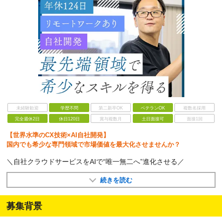
未経験歓迎
学歴不問
第二新卒OK
ベテランOK
複数名採用
完全週休2日
休日120日
賞与複数月
土日面接可
面接1回
【世界水準のCX技術×AI自社開発】
国内でも希少な専門領域で市場価値を最大化させませんか？
＼自社クラウドサービスをAIで“唯一無二へ”進化させる／
続きを読む
募集背景