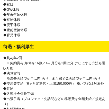
◆祝日
◆GW休暇
◆年末年始休暇
◆有給休暇
◆慶弔休暇
◆産前産後休暇
◆育児休暇
待遇・福利厚生
◆賞与年2回
※契約賞与(年俸を16割／4ヶ月分を2回に分けて)にする方法も選
択可能
◆決算賞与
※過去実績(3か年以内)あり、また慰労金実績(3ヶ年以内)あり
◆交通費支給（6ヶ月定期代・上限150,000円） ※バス代は対象外
◆昇給
◆各種社会保険完備
◆出張手当（プロジェクト先訪問などの移動費を全額支給／規定あ
り）
◆私服勤務OK