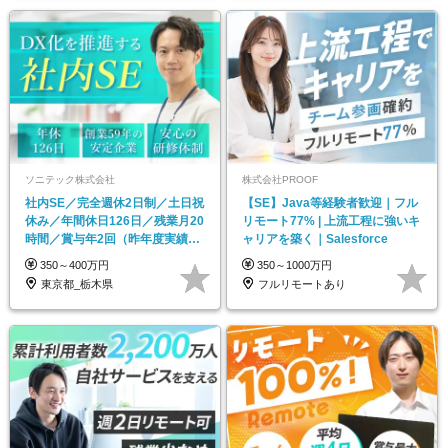
ソニテック株式会社
株式会社PROOF
社内SE／完全週休2日制／土日祝
【SE】Java等経験者歓迎｜フル
休み／年間休日126日／残業月20
リモート77% | 上流工程に強いキ
時間／賞与年2回（昨年度実績3
ャリアを築く｜Salesforce
ヶ月分）
350～400万円
350～1000万円
東京都_栃木県
フルリモートあり