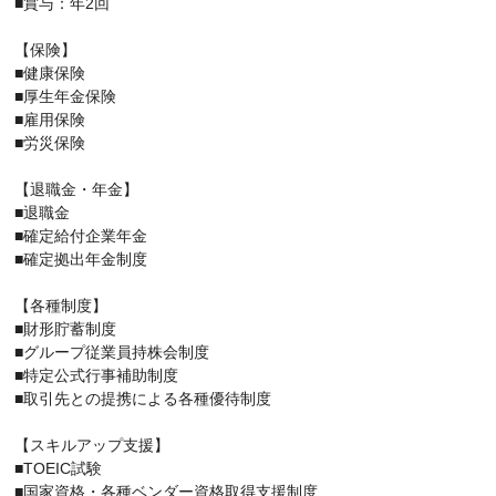
■賞与：年2回
【保険】
■健康保険
■厚生年金保険
■雇用保険
■労災保険
【退職金・年金】
■退職金
■確定給付企業年金
■確定拠出年金制度
【各種制度】
■財形貯蓄制度
■グループ従業員持株会制度
■特定公式行事補助制度
■取引先との提携による各種優待制度
【スキルアップ支援】
■TOEIC試験
■国家資格・各種ベンダー資格取得支援制度