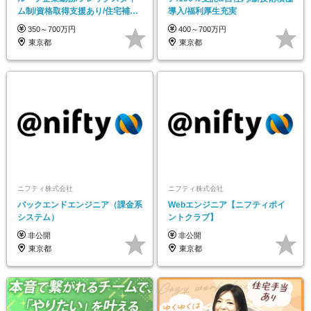
ム制/資格取得支援あり/住宅補助
導入/福利厚生充実
制度
350～700万円
400～700万円
東京都
東京都
ニフティ株式会社
ニフティ株式会社
バックエンドエンジニア（課金系
Webエンジニア【ニフティポイ
システム）
ントクラブ】
非公開
非公開
東京都
東京都