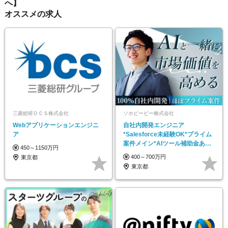
へ】
オススメの求人
三菱総研ＤＣＳ株式会社
ソホビービー株式会社
Webアプリケーションエンジニ
自社内開発エンジニア
ア
*Salesforce未経験OK*プライム
案件メイン*AIツール補助金あり*
450～1150万円
平均昇給率6％
400～700万円
東京都
東京都