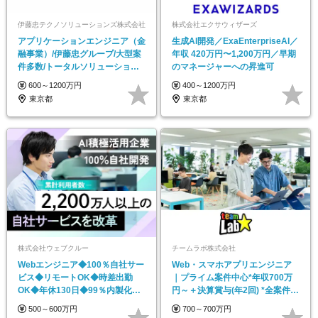
伊藤忠テクノソリューションズ株式会社
株式会社エクサウィザーズ
アプリケーションエンジニア（金
生成AI開発／ExaEnterpriseAI／
融事業）/伊藤忠グループ/大型案
年収 420万円〜1,200万円／早期
件多数/トータルソリューション
のマネージャーへの昇進可
プロバイダ
600～1200万円
400～1200万円
東京都
東京都
株式会社ウェブクルー
チームラボ株式会社
Webエンジニア◆100％自社サー
Web・スマホアプリエンジニア
ビス◆リモートOK◆時差出勤
｜プライム案件中心*年収700万
OK◆年休130日◆99％内製化◆
円～＋決算賞与(年2回) *全案件チ
実働7.5h
ームで参画
500～600万円
700～700万円