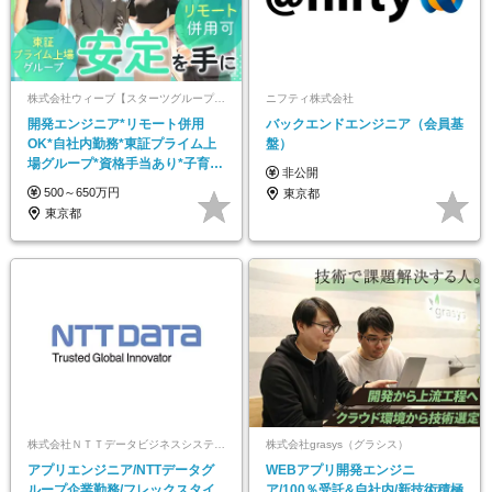
株式会社ウィーブ【スターツグループ｜東証プライム上場グループ】
ニフティ株式会社
開発エンジニア*リモート併用
バックエンドエンジニア（会員基
OK*自社内勤務*東証プライム上
盤）
場グループ*資格手当あり*子育て
非公開
サポート手当あり
500～650万円
東京都
東京都
株式会社ＮＴＴデータビジネスシステムズ
株式会社grasys（グラシス）
アプリエンジニア/NTTデータグ
WEBアプリ開発エンジニ
ループ企業勤務/フレックスタイ
ア/100％受託&自社内/新技術積極