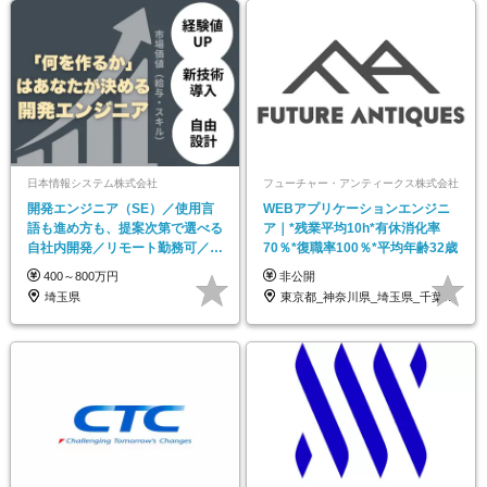
日本情報システム株式会社
フューチャー・アンティークス株式会社
開発エンジニア（SE）／使用言
WEBアプリケーションエンジニ
語も進め方も、提案次第で選べる
ア｜*残業平均10h*有休消化率
自社内開発／リモート勤務可／年
70％*復職率100％*平均年齢32歳
休123日
400～800万円
非公開
埼玉県
東京都_神奈川県_埼玉県_千葉県_大阪府