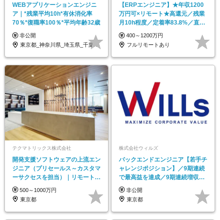
WEBアプリケーションエンジニ
【ERPエンジニア】★年収1200
ア｜*残業平均10h*有休消化率
万円可×リモート★高還元／残業
70％*復職率100％*平均年齢32歳
月10h程度／定着率83.8%／直取
引案件多数
非公開
400～1200万円
東京都_神奈川県_埼玉県_千葉県_大阪府
フルリモートあり
テクマトリックス株式会社
株式会社ウィルズ
開発支援ソフトウェアの上流エン
バックエンドエンジニア【若手チ
ジニア（プリセールス～カスタマ
ャレンジポジション】／9期連続
ーサクセスを担当）｜リモートメ
で最高益を達成／9期連続増収・
イン
CAGR20%超
500～1000万円
非公開
東京都
東京都