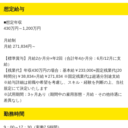
想定給与
■想定年収
430万円～1,200万円
月給制
月給 271,834円～
【標準賞与】月給2か月分×年2回（合計年4か月分：6月/12月に支
給）
【残業代】年収430万円の場合：基本給￥233,000+固定残業代(20
時間分)￥38,834=月給￥271,834 ※固定残業代は超過分別途支給
※給与詳細は前職や希望を考慮し、スキル・経験を判断の上、当社
規定にて決定いたします
※試用期間：3ヶ月あり（期間中の雇用形態・月給・その他待遇に
差異なし）
勤務時間
9：00～17：30（実働7.5時間）