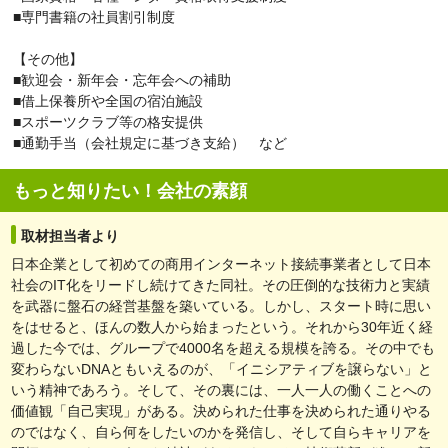
■専門書籍の社員割引制度
【その他】
■歓迎会・新年会・忘年会への補助
■借上保養所や全国の宿泊施設
■スポーツクラブ等の格安提供
■通勤手当（会社規定に基づき支給） など
もっと知りたい！会社の素顔
取材担当者より
日本企業として初めての商用インターネット接続事業者として日本
社会のIT化をリードし続けてきた同社。その圧倒的な技術力と実績
を武器に盤石の経営基盤を築いている。しかし、スタート時に思い
をはせると、ほんの数人から始まったという。それから30年近く経
過した今では、グループで4000名を超える規模を誇る。その中でも
変わらないDNAともいえるのが、「イニシアティブを譲らない」と
いう精神であろう。そして、その裏には、一人一人の働くことへの
価値観「自己実現」がある。決められた仕事を決められた通りやる
のではなく、自ら何をしたいのかを発信し、そして自らキャリアを