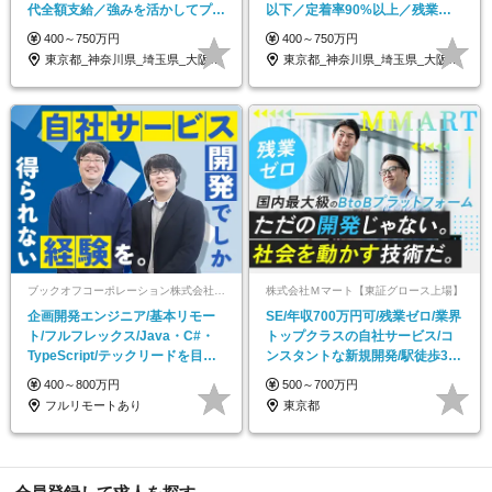
代全額⽀給／強みを活かしてプロ
以下／定着率90%以上／残業代
ジェクトの顔へ
全額⽀給
400～750万円
400～750万円
東京都_神奈川県_埼玉県_大阪府_新潟県
東京都_神奈川県_埼玉県_大阪府_新潟県
ブックオフコーポレーション株式会社【東証プライム上場企業100％子会社】
株式会社Ｍマート【東証グロース上場】
企画開発エンジニア/基本リモー
SE/年収700万円可/残業ゼロ/業界
ト/フルフレックス/Java・C#・
トップクラスの自社サービス/コ
TypeScript/テックリードを目指
ンスタントな新規開発/駅徒歩30
せる
秒/PHP
400～800万円
500～700万円
フルリモートあり
東京都