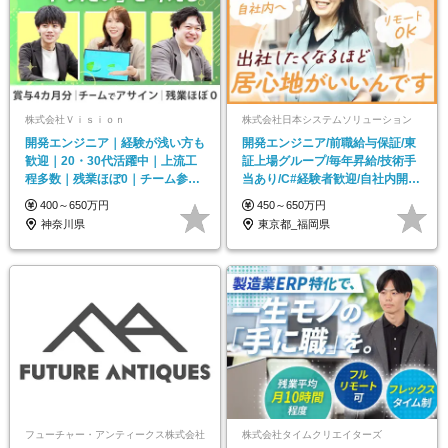
株式会社Ｖｉｓｉｏｎ
株式会社日本システムソリューション
開発エンジニア｜経験が浅い方も
開発エンジニア/前職給与保証/東
歓迎｜20・30代活躍中｜上流工
証上場グループ/毎年昇給/技術手
程多数｜残業ほぼ0｜チーム参画
当あり/C#経験者歓迎/自社内開発
｜賞与実績4カ月分
にも携われる
400～650万円
450～650万円
神奈川県
東京都_福岡県
フューチャー・アンティークス株式会社
株式会社タイムクリエイターズ