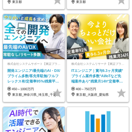
東京都
東京都
株式会社システムサポート【東証プライム市場上場グループ】
株式会社システムリサーチ【東証プライム・名証プレミア市場上場】
開発エンジニア/最先端のAI・DX/
ITエンジニア｜賞与6.3ヶ月実績*
プライム多数/客先常駐無/フルフ
プライム案件多数*AI/IoTなど先
レックス有/定着率95%/残業平均
端案件あり*残業月14h*定着率
5.1H
92%
450～1000万円
400～750万円
東京都_神奈川県_埼玉県_千葉県
東京都_大阪府_愛知県