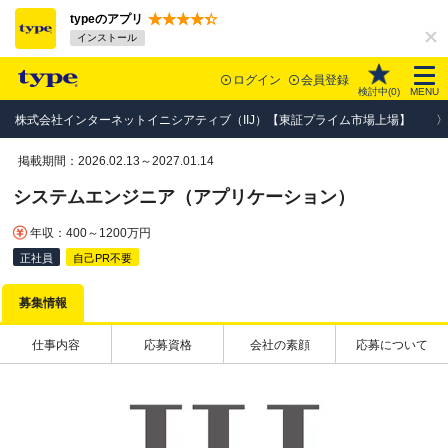
typeのアプリ
インストール
ログイン
会員登録
検討中(
0
)
MENU
株式会社インターネットイニシアティブ（IIJ）【東証プライム市場上場】
掲載期間：2026.02.13～2027.01.14
システムエンジニア（アプリケーション）
年収：400～1200万円
正社員
自己PR不要
募集情報
仕事内容
応募資格
会社の素顔
応募について