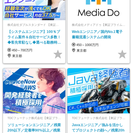
株式会社ダブルスタンダード 【東証プライム上場】
株式会社メディアドゥ【東証プライム上場企業】
【システムエンジニア】100％プ
Webエンジニア／国内No.1電子
ライム案件＆自社サービス多数！
書籍流通システムの開発
◆客先常駐なし◆選べる勤務時間
450～1000万円
◆20～30代中心
450～700万円
東京都
東京都
TDCフューテック株式会社【東証プライム市場TDCグループ】
TDCフューテック株式会社【東証プライム市場TDCグループ】
ソリューションエンジニア／残業
Javaエンジニア／強みを活かし
20h以下／定着率90%以上／残業
てプロジェクトの顔へ／残業20h