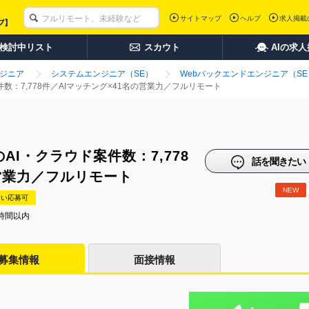
サイトマップ
ヘルプ
求人掲載
検討中リスト
スカウト
AIの求
ンジニア
システムエンジニア（SE）
Webバックエンドエンジニア（SE
数：7,778件／AIマッチング×41名の営業力／フルリモート
AI・クラウド案件数：7,778
話を聞きたい
の営業力／フルリモート
NEW
たい応募可
時間以内
募集情報
面接情報