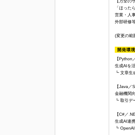
【万全の
「ほった
営業・人
外部研修等
(変更の範
開発環
【Python
生成AIを
┗ 文章生
【Java／Sp
金融機関向
┗ 取引デ
【C#／.NE
生成AI連
┗ Ope