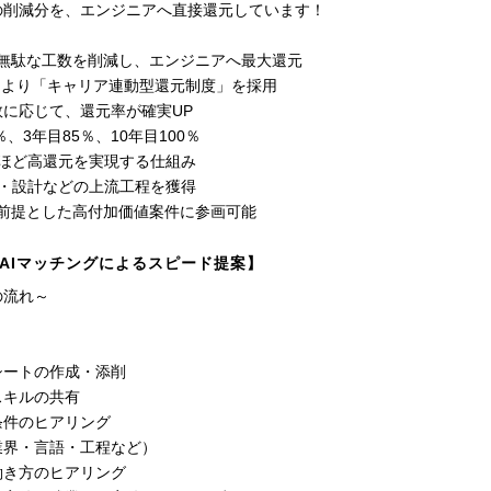
の削減分を、エンジニアへ直接還元しています！
で無駄な工数を削減し、エンジニアへ最大還元
1月より「キャリア連動型還元制度」を採用
数に応じて、還元率が確実UP
％、3年目85％、10年目100％
くほど高還元を実現する仕組み
義・設計などの上流工程を獲得
を前提とした高付加価値案件に参画可能
AIマッチングによるスピード提案】
の流れ～
シートの作成・添削
スキルの共有
条件のヒアリング
業界・言語・工程など）
働き方のヒアリング