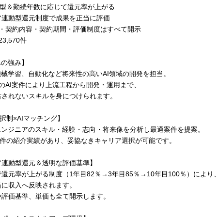
動型＆勤続年数に応じて還元率が上がる
連動型還元制度で成果を正当に評価
価・契約内容・契約期間・評価制度はすべて開示
3,570件
への強み】
機械学習、自動化など将来性の高いAI領域の開発を担当。
件超のAI案件により上流工程から開発・運用まで、
右されないスキルを身につけられます。
選択制×AIマッチング】
がエンジニアのスキル・経験・志向・将来像を分析し最適案件を提案。
61件の紹介実績があり、妥協なきキャリア選択が可能です。
ア連動型還元＆透明な評価基準】
還元率が上がる制度（1年目82％→3年目85％→10年目100％）により
当に収入へ反映されます。
や評価基準、単価も全て開示します。