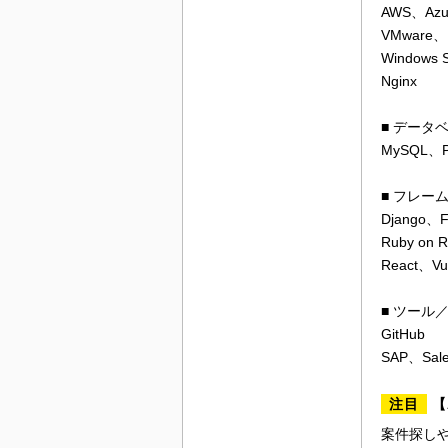
AWS、Az
VMware、K
Windows 
Nginx
■ データ
MySQL、P
■ フレー
Django、F
Ruby on 
React、Vu
■ ツール
GitHub
SAP、Sale
注目
【
案件探しや