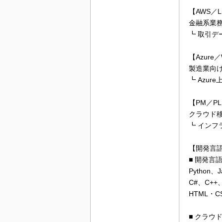
【AWS／L
金融系業
┗ 取引デ
【Azure／W
製造業向
┗ Azu
【PM／P
クラウド
┗ イン
【開発言
■ 開発言
Python、J
C#、C++、
HTML・C
■ クラウ