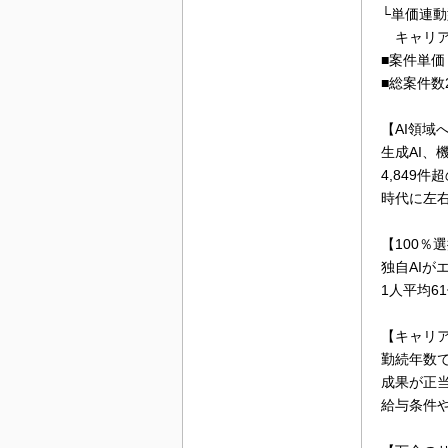
└単価連
キャリア
■案件単
■総案件数2
【AI領域
生成AI、
4,849
時代に左
【100％
独自AI
1人平均
【キャリ
勤続年数で
成果が正
給与条件