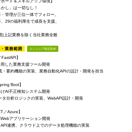
サポート＆スキルアップ環境】
らかし」は一切なし！
事・管理が三位一体でフォロー。
、29の福利厚生で成長を支援。
囲)上記業務を除く当社業務全般
境・業務範囲
エンジニア限定取材
／FastAPI】
活用した業務支援ツール開発
成・要約機能の実装、業務自動化APIの設計・開発を担当
ring Boot】
けAI不正検知システム開発
ータ分析ロジックの実装、WebAPI設計・開発
T／Azure】
携Webアプリケーション開発
nAI API連携、クラウド上でのデータ処理機能の実装