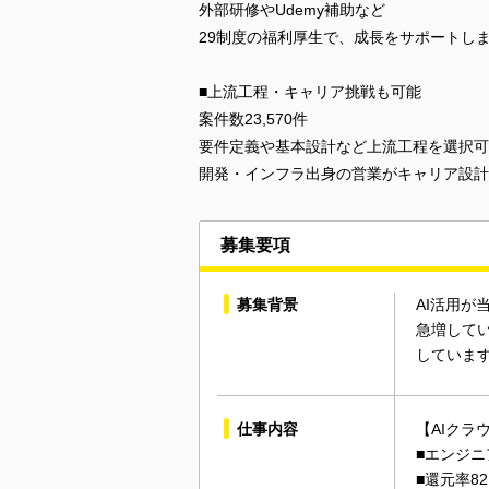
外部研修やUdemy補助など
29制度の福利厚生で、成長をサポートし
■上流工程・キャリア挑戦も可能
案件数23,570件
要件定義や基本設計など上流工程を選択可
開発・インフラ出身の営業がキャリア設計
募集要項
募集背景
AI活用
急増して
していま
仕事内容
【AIクラ
■エンジニ
■還元率82