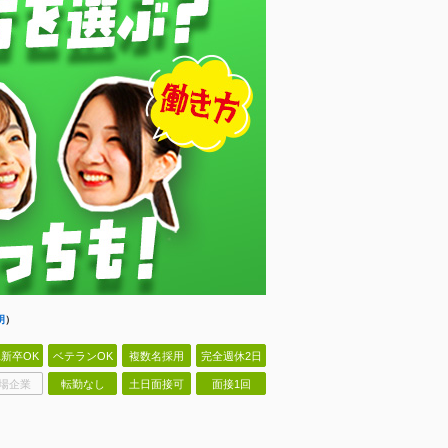
明
）
新卒OK
ベテランOK
複数名採用
完全週休2日
場企業
転勤なし
土日面接可
面接1回