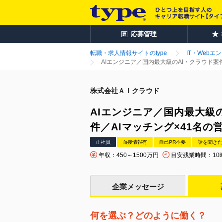
応募管理
転職・求人情報サイトのtype
IT・Webエ
AIエンジニア／国内最大級のAI・クラウド案件
株式会社ＡＩクラウド
AIエンジニア／国内最大級の
件／AIマッチング×41名
正社員
面接情報有
自己PR不要
話を聞き
年収：450～1500万円
目安残業時間：10
企業メッセージ
何を選ぶ？どのように働く？