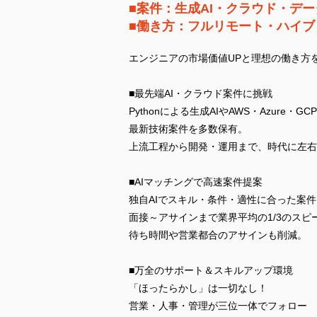
■案件：生成AI・クラウド・デ
■働き方：フルリモート・ハイブ
エンジニアの市場価値UPと理想の働き方を
■最先端AI・クラウド案件に挑戦
Pythonによる生成AIやAWS・Azure・G
最新技術案件を多数保有。
上流工程から開発・運用まで、時代に左右
■AIマッチングで高速案件提案
独自AIでスキル・条件・適性に合った案
面接～アサインまで業界平均の1/3のスピ
待ち時間や営業都合のアサインも削減。
■万全のサポート＆スキルアップ環境
「ほったらかし」は一切なし！
営業・人事・管理が三位一体でフォロー