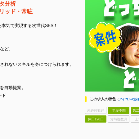
ータ分析
リッド・常駐
本気で実現する次世代SES！
CPなど、
されないスキルを身につけられます。
件を自動提案。
ード
この求人の特色
（
アイコンの説
未経験歓迎
学歴不問
第二
休日120日
賞与複数月
上