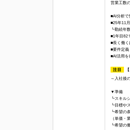
営業工数
■AI分析
■25年1
┗勤続年
■1年目82
■長く働
■要件定
■AI活用
注目
【
～入社後
▼準備
┗スキル
┗目標や
┗希望の
（単価・
┗希望の