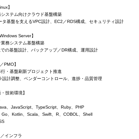
inux】
務システム向けクラウド基盤構築
ータ基盤を支えるVPC設計、EC2／RDS構成、セキュリティ設計
indows Server】
け業務システム基盤構築
re上での基盤設計、バックアップ／DR構成、運用設計
L／PMO】
移行・基盤刷新プロジェクト推進
フラ設計調整、ベンダーコントロール、進捗・品質管理
語・技術環境】
語
ava、JavaScript、TypeScript、Ruby、PHP
Go、Kotlin、Scala、Swift、R、COBOL、Shell
SS
ド／インフラ