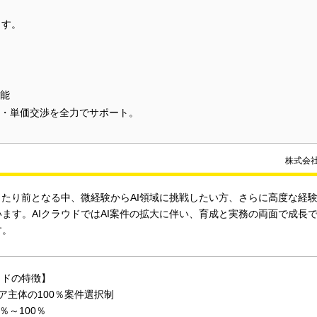
ます。
能
・単価交渉を全力でサポート。
株式会
が当たり前となる中、微経験からAI領域に挑戦したい方、さらに高度な経
います。AIクラウドではAI案件の拡大に伴い、育成と実務の両面で成長
す。
ウドの特徴】
ア主体の100％案件選択制
％～100％