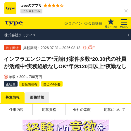
typeのアプリ
インストール
ログイン
会員登録
検討中(
0
)
MENU
株式会社ラミティス
5
掲載期間：2026.07.31～2026.08.13
残り
日
終了間近
インフラエンジニア*元請け案件多数*20.30代の社員
が活躍中*実務経験なしOK*年休120日以上*夜勤なし
年収：300～700万円
正社員
面接情報有
自己PR不要
募集情報
面接情報
仕事内容
応募資格
会社の素顔
応募について