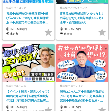
株式会社トヨフク
株式会社アウルキャンプ
営業◆未経験OK◆既存8割◆飛
IT営業#未経験歓迎#ノルマなし#
び込み/テレアポなし◆長期休暇
残業ほぼなし#賞与実績3.8ヶ月#
あり◆創業70年の安定企業◆人
食事・住宅補助あり
柄採用
350～500万円
300～450万円
東京都
東京都
株式会社エイムズ
株式会社 エテレイン
【イベント設営・運営スタッフ】
開発エンジニア◆前職給与保証＆
■服/髪/髭自由■未経験歓迎■賞与
月60万可◆年休125日超◆残業ほ
年3回【年間150万円の支給実績
ぼ無◆経験浅めOK◆名古屋・東
有】
京勤務
300～550万円
400～900万円