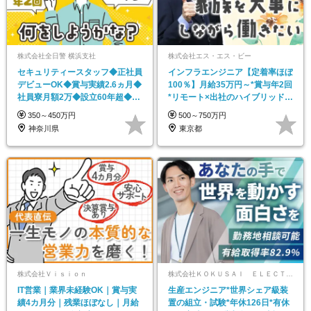
株式会社全日警 横浜支社
株式会社エス・エス・ビー
セキュリティースタッフ◆正社員
インフラエンジニア【定着率ほぼ
デビューOK◆賞与実績2.6ヵ月◆
100％】月給35万円～*賞与年2回
社員寮月額2万◆設立60年超◆希
*リモート×出社のハイブリッド*
望休/連休OK
住宅手当あり
350～450万円
500～750万円
神奈川県
東京都
株式会社Ｖｉｓｉｏｎ
株式会社ＫＯＫＵＳＡＩ ＥＬＥＣＴＲＩＣ
IT営業｜業界未経験OK｜賞与実
生産エンジニア*世界シェア級装
績4カ月分｜残業ほぼなし｜月給
置の組立・試験*年休126日*有休