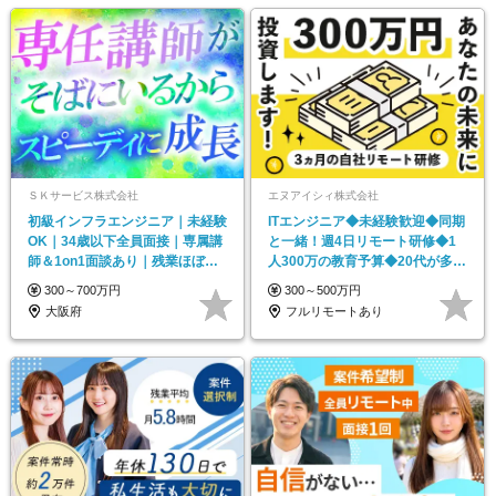
ＳＫサービス株式会社
エヌアイシィ株式会社
初級インフラエンジニア｜未経験
ITエンジニア◆未経験歓迎◆同期
OK｜34歳以下全員面接｜専属講
と一緒！週4日リモート研修◆1
師＆1on1面談あり｜残業ほぼ無
人300万の教育予算◆20代が多数
し｜専属講師あり
活躍中
300～700万円
300～500万円
大阪府
フルリモートあり