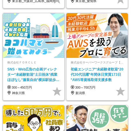
東京都_大阪府_広島県_福岡県
東京都_愛知県
株式会社ＦＯＲＣＬＥ
株式会社サーバーワークスグループ【合同募集】
SNS・Web広告の企画ディレク
初級エンジニア*未経験者歓迎*20
ター*未経験歓迎*土日祝休*残業
代30代活躍*年間休日実質173日
ほぼなし*服装自由*横浜駅徒歩5
*AWS等資格取得支援多数
分*家賃手当有
300～450万円
300～700万円
神奈川県
新潟県