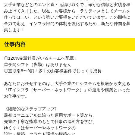
大手企業などとのエンド直・元請け取引で、確かな信頼と実績を積
み上げてきました。現在、お客様から「ラミティスとしてチームを
作ってほしい」という強いご要望をいただいています。この期待に
全力で応え、インフラ部門の体制を強化するため、新たな仲間を募
集します！
仕事内容
◎120%先輩社員がいるチームへ配属！
◎夜間シフト（夜勤）はありません
◎直取引8〜9割！多くのお客様案件でじっくり成長
あなたにお任せするのは、大手企業のITシステムを根底から支える
「ITインフラ（サーバー・ネットワーク）」の運用や構築といった
お仕事です。
《段階的なステップアップ》
最初はマニュアルに沿った運用サポート等から。
先輩の丁寧な指導のもとで仕事の進め方を学び、
ゆくゆくはサーバーやネットワークの
設計・構築、クラウド環境の構築へと