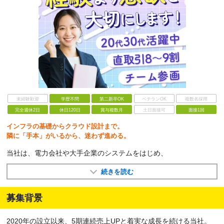
未経験歓迎
学歴不問
第二新卒OK
ベテランOK
複数名採用
完全週休2日
休日120日
賞与複数月
土日面接可
面接1回
インフラの基礎からクラウド設計まで。
隣に「手本」がいるから、迷わず進める。
当社は、電力会社や大手企業のシステムをはじめ、
続きを読む
募集背景
2020年の設立以来、5期連続売上UPと着実な成長を続ける当社。