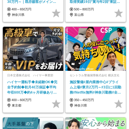
30万円～｜既存顧客がメイン｜
取得実績19日*賞与年2回*東証プ
自由度の高い働き方
ライム上場
400～650万円
500～800万円
神奈川県
富山県
日本交通株式会社 ハイヤー事業部
セントラル警備保障株式会社 横浜支社
ハイヤー運転手◆未経験OK◆完
施設警備#屋内業務中心#プライ
全予約制◆初月40万保証◆平均
ム上場#寮月2万円～#3日に1回勤
年収600万◆約4ヶ月研修あり◆
務#Netflix無料#神奈川勤務#全員
運転は1日4hほど
面接
400～600万円
350～450万円
東京都
神奈川県