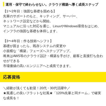
運用・保守で終わらせない。クラウド構築へ導く成長ステップ
【1〜2年目：強固な基礎を固める】
先輩のサポートのもと、キッティング、サーバー、
ネットワーク設定などから開始。
マニュアルに沿った対応を通じ、LinuxやWindows環境をはじめ、
インフラの強固な基礎を体得します。
【3〜4年目：作る技術へシフト】
基礎が固まったら、既存システムの変更や
小規模な「構築」フェーズへステップアップ。
将来はAWS等のクラウド設計・構築を手がけ、顧客と直接打ち合わ
せができる
市場価値の高いエンジニアへと成長できます。
応募資格
＼経験が浅くても歓迎！20代・30代活躍中／
★風通しの良いフラットな社風★「120%先輩と同チーム」で確実
な成長を！