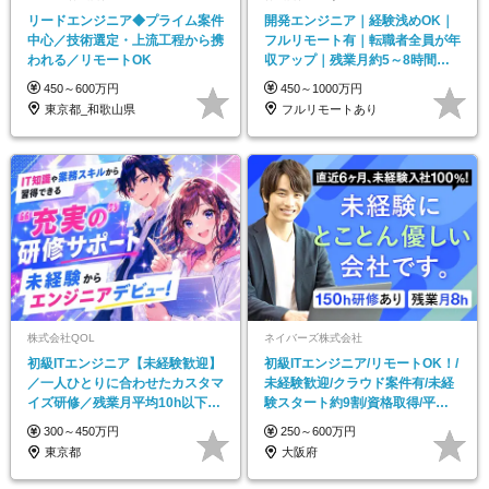
リードエンジニア◆プライム案件
開発エンジニア｜経験浅めOK｜
中心／技術選定・上流工程から携
フルリモート有｜転職者全員が年
われる／リモートOK
収アップ｜残業月約5～8時間｜
有給取得率100%
450～600万円
450～1000万円
東京都_和歌山県
フルリモートあり
株式会社QOL
ネイバーズ株式会社
初級ITエンジニア【未経験歓迎】
初級ITエンジニア/リモートOK！/
／一人ひとりに合わせたカスタマ
未経験歓迎/クラウド案件有/未経
イズ研修／残業月平均10h以下／
験スタート約9割/資格取得/平均
年間休日128日
残業月8h
300～450万円
250～600万円
東京都
大阪府