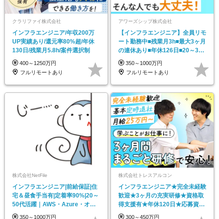
クラリファイ株式会社
アワーズシップ株式会社
インフラエンジニア/年収200万
【インフラエンジニア】全員リモ
UP実績あり/還元率80%超/年休
ート勤務中■残業月3h■最大3ヶ月
130日/残業月5.8h/案件選択制
の連休あり■年休126日■20～30
代活躍中！
400～1250万円
350～1000万円
フルリモートあり
フルリモートあり
株式会社NetFile
株式会社トレスアルコン
インフラエンジニア|前給保証|住
インフラエンジニア★完全未経験
宅＆昼食手当有|定着率90%|20～
歓迎★3ヶ月の充実研修★資格取
50代活躍｜AWS・Azure・オン
得支援有★年休120日★応募資格
プレ
を満たす方全員面接
350～1000万円
300～450万円