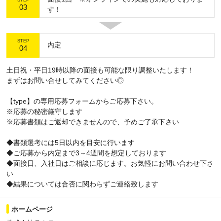
STEP
03
す！
STEP
内定
04
土日祝・平日19時以降の面接も可能な限り調整いたします！
まずはお問い合せしてみてください◎
【type】の専用応募フォームからご応募下さい。
※応募の秘密厳守します
※応募書類はご返却できませんので、予めご了承下さい
◆書類選考には5日以内を目安に行います
◆ご応募から内定まで3～4週間を想定しております
◆面接日、入社日はご相談に応じます。お気軽にお問い合わせ下さ
い
◆結果については合否に関わらずご連絡致します
ホームページ