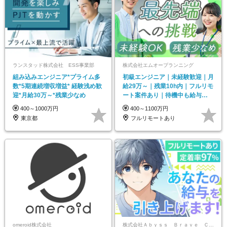
ランスタッド株式会社 ESS事業部
株式会社エムオープランニング
組み込みエンジニア*プライム多
初級エンジニア｜未経験歓迎｜月
数*5期連続増収増益* 経験浅め歓
給29万～｜残業10h内｜フルリモ
迎*月給30万～*残業少なめ
ート案件あり｜待機中も給与
100%支給
400～1000万円
400～1100万円
東京都
フルリモートあり
omeroid株式会社
株式会社Ａｂｙｓｓ Ｂｒａｖｅ Ｃｏｍｐａｎｙ