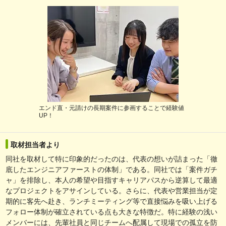
エンド直・元請けの長期案件に参画することで経験値
UP！
取材担当者より
同社を取材して特に印象的だったのは、代表の想いが詰まった「徹
底したエンジニアファーストの体制」である。同社では「案件ガチ
ャ」を排除し、本人の希望や目指すキャリアパスから逆算して最適
なプロジェクトをアサインしている。さらに、代表や営業担当が定
期的に客先へ赴き、ランチミーティング等で直接悩みを吸い上げる
フォロー体制が確立されている点も大きな特徴だ。特に経験の浅い
メンバーには、先輩社員と同じチームへ配属して現場での孤立を防