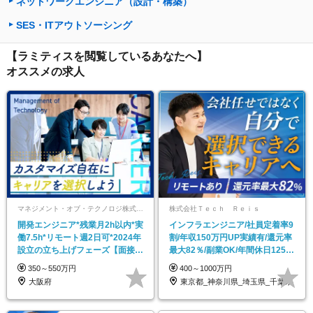
ネットワークエンジニア（設計・構築）
SES・ITアウトソーシング
【ラミティスを閲覧しているあなたへ】
オススメの求人
マネジメント・オブ・テクノロジ株式会社
株式会社Ｔｅｃｈ Ｒｅｉｓ
開発エンジニア*残業月2h以内*実
インフラエンジニア/社員定着率9
働7.5h*リモート週2日可*2024年
割/年収150万円UP実績有/還元率
設立の立ち上げフェーズ【面接1
最大82％/副業OK/年間休日125日
回】
～
350～550万円
400～1000万円
大阪府
東京都_神奈川県_埼玉県_千葉県