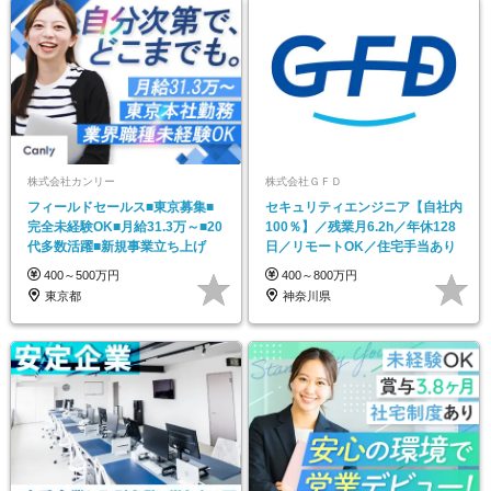
株式会社カンリー
株式会社ＧＦＤ
フィールドセールス■東京募集■
セキュリティエンジニア【自社内
完全未経験OK■月給31.3万～■20
100％】／残業月6.2h／年休128
代多数活躍■新規事業立ち上げ
日／リモートOK／住宅手当あり
400～500万円
400～800万円
東京都
神奈川県