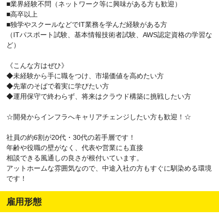
■業界経験不問（ネットワーク等に興味がある方も歓迎）
■高卒以上
■独学やスクールなどでIT業務を学んだ経験がある方
（ITパスポート試験、基本情報技術者試験、AWS認定資格の学習な
ど）
《こんな方はぜひ》
◆未経験から手に職をつけ、市場価値を高めたい方
◆先輩のそばで着実に学びたい方
◆運用保守で終わらず、将来はクラウド構築に挑戦したい方
☆開発からインフラへキャリアチェンジしたい方も歓迎！☆
社員の約6割が20代・30代の若手層です！
年齢や役職の壁がなく、代表や営業にも直接
相談できる風通しの良さが根付いています。
アットホームな雰囲気なので、中途入社の方もすぐに馴染める環境
です！
雇用形態