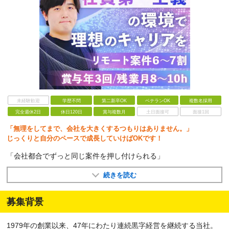
未経験歓迎
学歴不問
第二新卒OK
ベテランOK
複数名採用
完全週休2日
休日120日
賞与複数月
土日面接可
面接1回
「無理をしてまで、会社を大きくするつもりはありません。」
じっくりと自分のペースで成長していけばOKです！
「会社都合でずっと同じ案件を押し付けられる」
続きを読む
募集背景
1979年の創業以来、47年にわたり連続黒字経営を継続する当社。