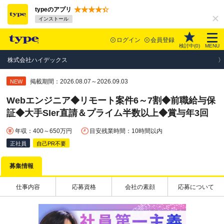
typeのアプリ
インストール
ログイン
会員登録
検討中(
0
)
MENU
株式会社ハイデックス
掲載期間：2026.08.07～2026.09.03
NEW
Webエンジニア◆リモート案件6～7割◆前職給与保
証◆大手SIer直請＆プライム半数以上◆賞与年3回
年収：400～650万円
目安残業時間：10時間以内
正社員
自己PR不要
募集情報
仕事内容
応募資格
会社の素顔
応募について