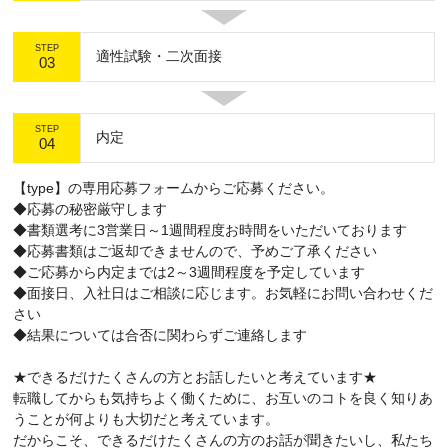
STEP
適性試験・二次面接
03
STEP
内定
04
【type】の専用応募フォームからご応募ください。
◆応募の秘密厳守します
◆書類選考に3営業日～1週間程度お時間をいただいております
◆応募書類はご返却できませんので、予めご了承ください
◆ご応募から内定までは2～3週間程度を予定しています
◆面接日、入社日はご相談に応じます。お気軽にお問い合わせくだ
さい
◆結果については合否に関わらずご連絡します
★できるだけたくさんの方とお話したいと考えています★
転職してからも気持ちよく働くために、お互いのコトを良く知りあ
うことが何よりも大切だと考えています。
だからこそ、できるだけたくさんの方のお話が聞きたいし、私たち