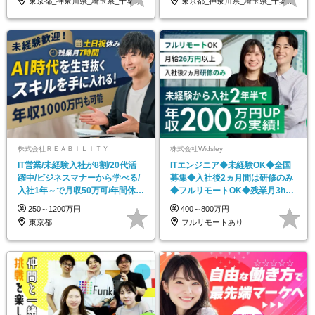
東京都_神奈川県_埼玉県_千葉県
東京都_神奈川県_埼玉県_千葉県_新潟県
株式会社ＲＥＡＢＩＬＩＴＹ
株式会社Widsley
IT営業/未経験入社が8割/20代活
ITエンジニア◆未経験OK◆全国
躍中/ビジネスマナーから学べる/
募集◆入社後2ヵ月間は研修のみ
入社1年～で月収50万可/年間休日
◆フルリモートOK◆残業月3h◆
125日
服装髪型自由
250～1200万円
400～800万円
東京都
フルリモートあり