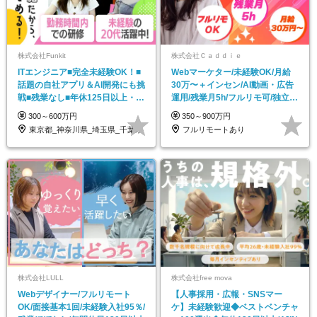
株式会社Funkit
株式会社Ｃａｄｄｉｅ
ITエンジニア■完全未経験OK！■
Webマーケター/未経験OK/月給
話題の自社アプリ＆AI開発にも挑
30万〜＋インセン/AI動画・広告
戦■残業なし■年休125日以上・面
運用/残業月5h/フルリモ可/独立支
接1回
援
300～600万円
350～900万円
東京都_神奈川県_埼玉県_千葉県
フルリモートあり
株式会社LULL
株式会社free mova
Webデザイナー/フルリモート
【人事採用・広報・SNSマー
OK/面接基本1回/未経験入社95％/
ケ】未経験歓迎◆ベストベンチャ