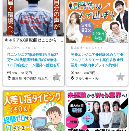
株式会社ＲＥＡＢＩＬＩＴＹ
株式会社ｆｏｒＳｐｅｃ
ITエンジニア/微経験歓迎/月給27
開発エンジニア◆経験浅めも可◆
万〜/20代活躍/残業月約7h/年休
フルリモ＆リモート案件多数◆残
125日/自社ゲーム開発へ挑戦も可
業月10h以内◆プライム約9割◆
年休130日
350～700万円
400～750万円
東京都_神奈川県_埼玉県_千葉県
フルリモートあり