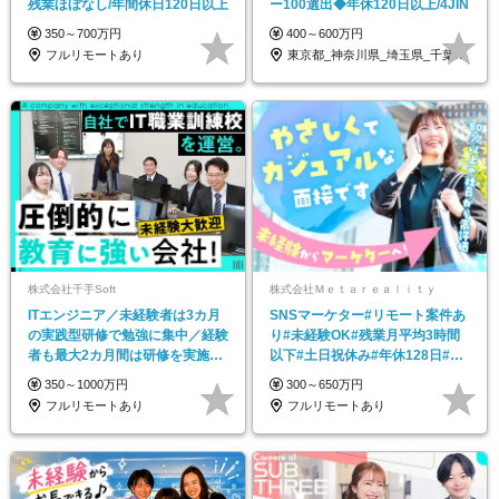
残業ほぼなし/年間休日120日以上
ー100選出◆年休120日以上/4JIN
350～700万円
400～600万円
フルリモートあり
東京都_神奈川県_埼玉県_千葉県_大阪府…
株式会社千手Soft
株式会社Ｍｅｔａｒｅａｌｉｔｙ
ITエンジニア／未経験者は3カ月
SNSマーケター#リモート案件あ
の実践型研修で勉強に集中／経験
り#未経験OK#残業月平均3時間
者も最大2カ月間は研修を実施／
以下#土日祝休み#年休128日#面
年休126日
接1回
350～1000万円
300～650万円
フルリモートあり
フルリモートあり