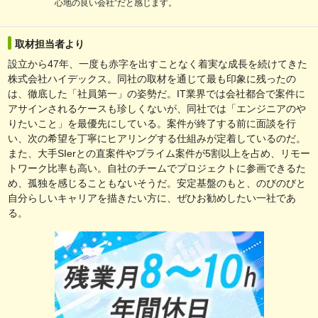
心地の良い会社”だと感じます。
取材担当者より
設立から47年、一度も赤字を出すことなく着実な成長を続けてきた
株式会社ハイデックス。同社の取材を通じて最も印象に残ったの
は、徹底した「社員第一」の姿勢だ。IT業界では会社都合で案件に
アサインされるケースも珍しくないが、同社では「エンジニアのや
りたいこと」を最優先にしている。案件が終了する前に面談を行
い、次の希望を丁寧にヒアリングする仕組みが定着しているのだ。
また、大手SIerとの直案件やプライム案件が5割以上を占め、リモー
トワーク比率も高い。自社のチームでプロジェクトに参画できるた
め、孤独を感じることもないそうだ。安定基盤のもと、のびのびと
自分らしいキャリアを描きたい方に、ぜひお勧めしたい一社であ
る。