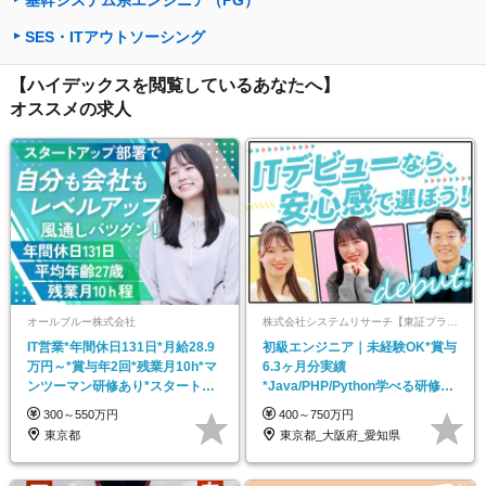
基幹システム系エンジニア（PG）
SES・ITアウトソーシング
【ハイデックスを閲覧しているあなたへ】
オススメの求人
オールブルー株式会社
株式会社システムリサーチ【東証プライム・名証プレミア市場上場】
IT営業*年間休日131日*月給28.9
初級エンジニア｜未経験OK*賞与
万円～*賞与年2回*残業月10h*マ
6.3ヶ月分実績
ンツーマン研修あり*スタートア
*Java/PHP/Python学べる研修*
ップ
定着率92%
300～550万円
400～750万円
東京都
東京都_大阪府_愛知県