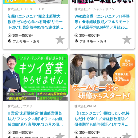
株式会社ＴＨＥＯ ＴＥＣ
株式会社アーシャルデザイン
初級ITエンジニア*完全未経験大
Web総合職（エンジニア／IT事務
歓迎*ゼロから学べる研修*リモー
等）◆未経験歓迎／フルリモート
トOK*社員定着率95%*5連休以上
／月残業平均8.6時間／月給25万
の休暇も
円以上
300～450万円
300～600万円
フルリモートあり
フルリモートあり
株式会社サブスリー
株式会社PRUM
IT営業*未経験歓迎*健康経営優良
【ITエンジニア】挑戦したい気持
法⼈*フレックス制*オフィス内服
ちだけでOK！／未経験歓迎◎／
装自由*直行直帰OK*3カ月の研修
研修期間も給与保証／1年で月給
あり
4万円UP！
350～800万円
350～800万円