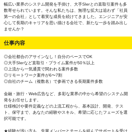
幅広い業界のシステム開発を手掛け、大手SIerとの直取引案件も多
数寄せられています。そんな私たちは、無理な拡大は追わず「社員
第一の会社」として着実な成長を続けてきました。エンジニアが安
心して長期のキャリアを思い描ける会社で、新たな一歩を踏み出し
ませんか？
仕事内容
◎会社都合のアサインなし！自分のペースでOK
◎大手SIerなど直取引・プライム案件が50％以上
◎上流から一気通貫で関われる案件多数
◎リモートワーク案件が6〜7割
◎自社のチーム（複数名）で参画できる長期案件多数
金融・旅行・Web広告など、多彩な業界の中から希望のシステム開
発をお任せします。
仕様検討や要件定義などの上流工程から、基本設計、開発、テス
ト、保守まで、あなたの経験やスキル、希望に応じたフェーズを選
択可能です。
★経験が浅い方も、先輩メンバーとチームを組んでサポートを受け