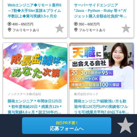
Webエンジニア◆リモート案件6
サーバーサイドエンジニア
～7割◆大手SIer直請＆プライム
*Java・Python・Ruby 等々*ガ
半数以上◆賞与実績3.5ヶ月分
ジェット購入全額会社負担*年休
125日以上
400～650万円
350～600万円
フルリモートあり
フルリモートあり
ノックスデータ株式会社
株式会社ポロック
開発エンジニア＊年間休日125日
開発エンジニア/経験浅い方も歓
＊初年度有給20日＊残業月12h＊
迎/年収120万円UPの実績有/フル
賞与実績4.0ヶ月＊設立50年の安
リモ可/残業月平均7.6h以下&年休
定基盤
126日
400～800万円
450～800万円
自己PR不要！
東京都_神奈川県_千葉県_愛知県
フルリモートあり
応募フォームへ