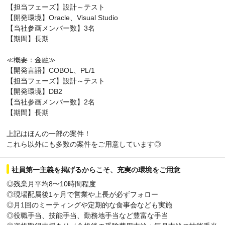
【担当フェーズ】設計～テスト
【開発環境】Oracle、Visual Studio
【当社参画メンバー数】3名
【期間】長期
≪概要：金融≫
【開発言語】COBOL、PL/1
【担当フェーズ】設計～テスト
【開発環境】DB2
【当社参画メンバー数】2名
【期間】長期
上記はほんの一部の案件！
これら以外にも多数の案件をご用意しています◎
社員第一主義を掲げるからこそ、充実の環境をご用意
◎残業月平均8〜10時間程度
◎現場配属後1ヶ月で営業や上長が必ずフォロー
◎月1回のミーティングや定期的な食事会なども実施
◎役職手当、技能手当、勤務地手当など豊富な手当