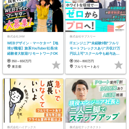
株式会社JAM
株式会社サブスリー
WEBデザイン・マーケター*【地
ITエンジニア*未経験9割*フルリ
球が職場】旅系YouTuber社長/未
モートフレックスあり*月収27万
経験者大歓迎/リモートワークOK
円以上可*スクール中も給与あり*
年休135日
350～650万円
350～800万円
東京都
フルリモートあり
株式会社ハイデックス
株式会社テックネクスト