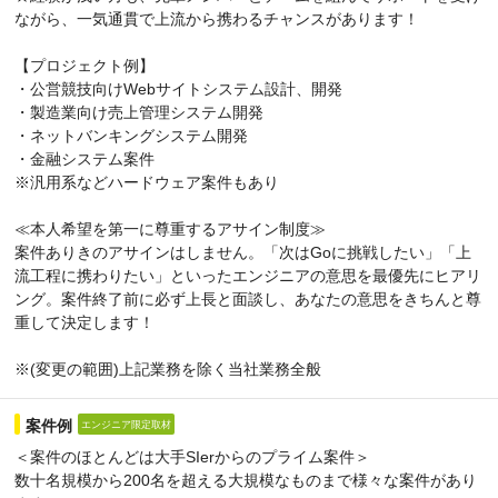
ながら、一気通貫で上流から携わるチャンスがあります！
【プロジェクト例】
・公営競技向けWebサイトシステム設計、開発
・製造業向け売上管理システム開発
・ネットバンキングシステム開発
・金融システム案件
※汎用系などハードウェア案件もあり
≪本人希望を第一に尊重するアサイン制度≫
案件ありきのアサインはしません。「次はGoに挑戦したい」「上
流工程に携わりたい」といったエンジニアの意思を最優先にヒアリ
ング。案件終了前に必ず上長と面談し、あなたの意思をきちんと尊
重して決定します！
※(変更の範囲)上記業務を除く当社業務全般
案件例
エンジニア限定取材
＜案件のほとんどは大手SIerからのプライム案件＞
数十名規模から200名を超える大規模なものまで様々な案件があり