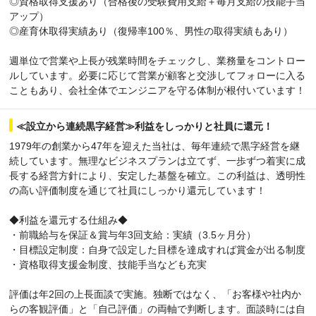
◎資格取得支援あり（合格後の受験費用支給＋毎月支給の技能手当
アップ）
◎産育休取得実績あり（復帰率100％、男性の取得実績もあり）
週単位で営業や上長が残業時間をチェックし、業務量をコントロー
ルしています。必要に応じて営業が顧客と交渉してフォローに入る
こともあり、会社全体でエンジニアを守る体制が根付いています！
≪設立から連続黒字経営≫利益をしっかりと社員に還元！
1979年の創業から47年を迎えた当社は、毎年連続で黒字経営を継
続しています。無理なビジネスプランは立てず、一歩ずつ着実に成
長する経営方針により、安定した基盤を確立。この利益は、透明性
の高い評価制度を通じて社員にしっかり還元しています！
◆利益を還元する仕組み◆
・前職給与を保証＆賞与年3回支給：実績（3.5ヶ月分）
・目標設定制度：自身で設定した目標を達成すれば賞金が出る制度
・資格取得支援金制度、技能手当なども充実
評価は年2回の上長面談で実施。独断ではなく、「お客様や社内か
らの客観評価」と「自己評価」の両軸で判断します。面談時には自