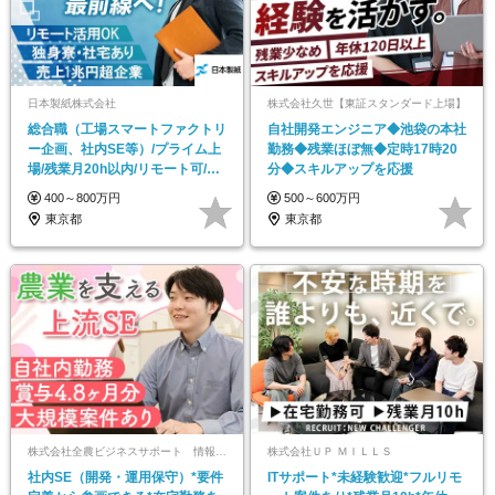
日本製紙株式会社
株式会社久世【東証スタンダード上場】
総合職（工場スマートファクトリ
自社開発エンジニア◆池袋の本社
ー企画、社内SE等）/プライム上
勤務◆残業ほぼ無◆定時17時20
場/残業月20h以内/リモート可/独
分◆スキルアップを応援
身寮・社宅有
400～800万円
500～600万円
東京都
東京都
株式会社全農ビジネスサポート 情報サービス 事業本部
株式会社ＵＰ ＭＩＬＬＳ
社内SE（開発・運用保守）*要件
ITサポート*未経験歓迎*フルリモ