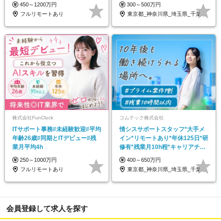
指せるコンサル
450～1200万円
300～500万円
フルリモートあり
東京都_神奈川県_埼玉県_千葉県
株式会社FunClock
コムテック株式会社
ITサポート事務#未経験歓迎#平均
情シスサポートスタッフ*大手メ
年齢26歳#同期とITデビュー#残
イン*リモートあり*年休125日*研
業月平均4h
修有*残業月10h程*キャリアチェ
ンジ可
250～1000万円
400～650万円
フルリモートあり
東京都_神奈川県_埼玉県_千葉県
会員登録して求人を探す