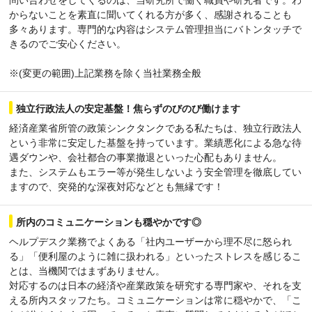
からないことを素直に聞いてくれる方が多く、感謝されることも
多々あります。専門的な内容はシステム管理担当にバトンタッチで
きるのでご安心ください。
※(変更の範囲)上記業務を除く当社業務全般
独立行政法人の安定基盤！焦らずのびのび働けます
経済産業省所管の政策シンクタンクである私たちは、独立行政法人
という非常に安定した基盤を持っています。業績悪化による急な待
遇ダウンや、会社都合の事業撤退といった心配もありません。
また、システムもエラー等が発生しないよう安全管理を徹底してい
ますので、突発的な深夜対応などとも無縁です！
所内のコミュニケーションも穏やかです◎
ヘルプデスク業務でよくある「社内ユーザーから理不尽に怒られ
る」「便利屋のように雑に扱われる」といったストレスを感じるこ
とは、当機関ではまずありません。
対応するのは日本の経済や産業政策を研究する専門家や、それを支
える所内スタッフたち。コミュニケーションは常に穏やかで、「こ