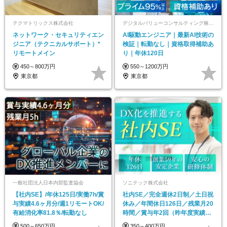
テクマトリックス株式会社
デジタルバリューコンサルティング株式会社
ネットワーク・セキュリティエン
AI駆動エンジニア｜最新AI技術の
ジニア（テクニカルサポート）*
検証｜転勤なし｜資格取得補助あ
リモートメイン
り｜年休120日
450～800万円
550～1200万円
東京都
東京都
一般社団法人日本内部監査協会
ソニテック株式会社
【社内SE】/年休125日/実働7h/賞
社内SE／完全週休2日制／土日祝
与実績4.6ヶ月分/週1リモートOK/
休み／年間休日126日／残業月20
有給消化率81.8％/転勤なし
時間／賞与年2回（昨年度実績3
ヶ月分）
500～650万円
350～400万円