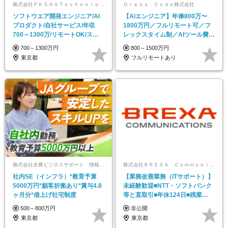
株式会社ＰＫＳＨＡＴｅｃｈｎｏｌｏｇｙ
Ｄｒｅｓｓ Ｃｏｄｅ株式会社
ソフトウエア開発エンジニア/AI
【AIエンジニア】年俸800万〜
プロダクト/自社サービス/年収
1800万円／フルリモート可／フ
700～1300万/リモートOK/スタ
レックスタイム制／AIツール費用
ートアップ
補助月10万円
700～1300万円
800～1500万円
東京都
フルリモートあり
株式会社全農ビジネスサポート 情報サービス 事業本部
株式会社ＢＲＥＸＡ Ｃｏｍｍｕｎｉｃａｔｉｏｎｓ
社内SE（インフラ）*教育予算
【業務改善業務（ITサポート）】
5000万円*顧客折衝あり*賞与4.8
未経験歓迎■NTT・ソフトバンク
ヶ月分*借上げ社宅制度
等と直取引■年休124日■残業
10h■副業可
500～800万円
非公開
東京都
東京都