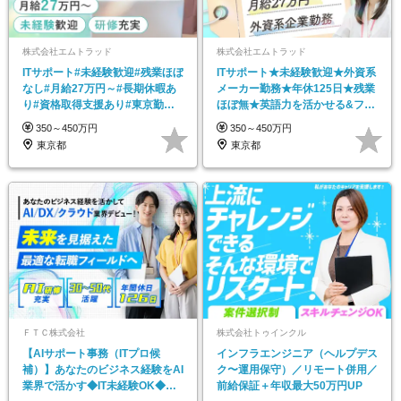
株式会社エムトラッド
株式会社エムトラッド
ITサポート#未経験歓迎#残業ほぼ
ITサポート★未経験歓迎★外資系
なし#月給27万円～#長期休暇あ
メーカー勤務★年休125日★残業
り#資格取得支援あり#東京勤務&
ほぼ無★英語力を活かせる&フォ
転勤なし
ーマット有で安心
350～450万円
350～450万円
東京都
東京都
ＦＴＣ株式会社
株式会社トゥインクル
【AIサポート事務（ITプロ候
インフラエンジニア（ヘルプデス
補）】あなたのビジネス経験をAI
ク〜運用保守）／リモート併用／
業界で活かす◆IT未経験OK◆目
前給保証＋年収最大50万円UP