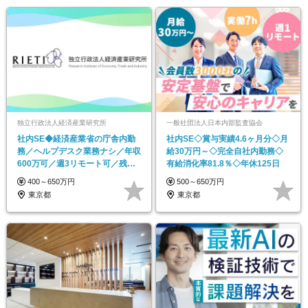
独立行政法人経済産業研究所
一般社団法人日本内部監査協会
社内SE◆経済産業省の庁舎内勤
社内SE◇賞与実績4.6ヶ月分◇月
務／ヘルプデスク業務ナシ／年収
給30万円～◇完全自社内勤務◇
600万可／週3リモート可／残業
有給消化率81.8％◇年休125日
月1～2h程
400～650万円
500～650万円
東京都
東京都