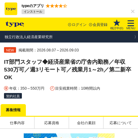
typeのアプリ
インストール
ログイン
会員登録
検討中(
0
)
MENU
独立行政法人経済産業研究所
掲載期間：2026.08.07～2026.09.03
NEW
IT部門スタッフ◆経済産業省の庁舎内勤務／年収
530万可／週3リモート可／残業月1～2h／第二新卒
OK
年収：350～550万円
目安残業時間：10時間以内
契約社員
募集情報
仕事内容
応募資格
会社の素顔
応募について