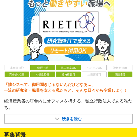
未経験歓迎
学歴不問
第二新卒OK
ベテランOK
複数名採用
完全週休2日
休日120日
賞与複数月
土日面接可
面接1回
「情シスって、御用聞きじゃないんだけどなあ…」
一流の研究者・職員を支える私たちと、そんな日々から卒業しよう！
経済産業省の庁舎内にオフィスを構える、独立行政法人である私た
ち。
続きを読む
募集背景