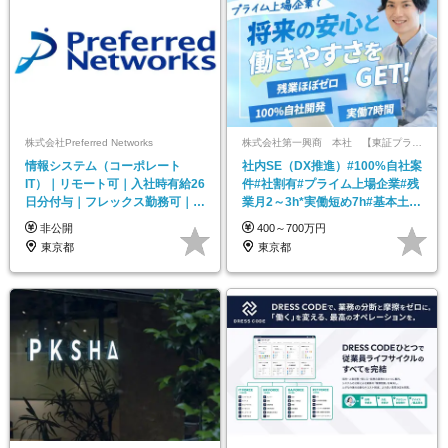
株式会社Preferred Networks
株式会社第一興商 本社 【東証プライム上場】
情報システム（コーポレート
社内SE（DX推進）#100%自社案
IT）｜リモート可｜入社時有給26
件#社割有#プライム上場企業#残
日分付与｜フレックス勤務可｜大
業月2～3h*実働短め7h#基本土日
手企業との取引多数
祝休み
非公開
400～700万円
東京都
東京都