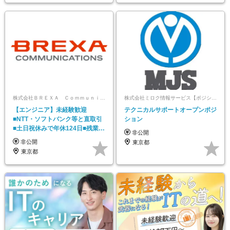
株式会社ＢＲＥＸＡ Ｃｏｍｍｕｎｉｃａｔｉｏｎｓ
株式会社ミロク情報サービス【ポジションマッチ登録】
【エンジニア】未経験歓迎
テクニカルサポートオープンポジ
■NTT・ソフトバンク等と直取引
ション
■土日祝休みで年休124日■残業約
非公開
13時間■賞与年2回
非公開
東京都
東京都