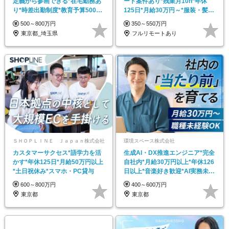
定義から参画できる*在宅勤務あ
ート案件あり*残業月10h*年休
り*時差出勤制度*教育予算5000
125日*月給30万円～*服装・髪色
万円
自由
500～800万円
350～550万円
東京都_埼玉県
フルリモートあり
ＳＨＯＰＬＩＮＥ Ｊａｐａｎ株式会社
環境スペース株式会社
カスタマーサクセス*語学力を活
生成AI・DX推進エンジニア*完全
かす*年休125日*月給50万円以上
自社内*月給30万円以上*年休126
*土日祝休み*スマホ・PC貸与
日以上*音楽好き歓迎*AI実務未経
験OK
600～800万円
400～600万円
東京都
東京都