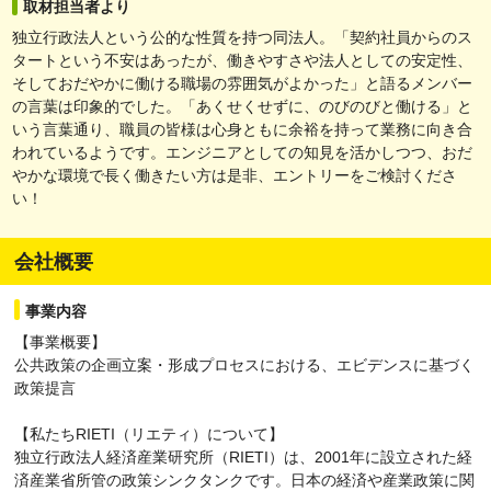
取材担当者より
独立行政法人という公的な性質を持つ同法人。「契約社員からのス
タートという不安はあったが、働きやすさや法人としての安定性、
そしておだやかに働ける職場の雰囲気がよかった」と語るメンバー
の言葉は印象的でした。「あくせくせずに、のびのびと働ける」と
いう言葉通り、職員の皆様は心身ともに余裕を持って業務に向き合
われているようです。エンジニアとしての知見を活かしつつ、おだ
やかな環境で長く働きたい方は是非、エントリーをご検討くださ
い！
会社概要
事業内容
【事業概要】
公共政策の企画立案・形成プロセスにおける、エビデンスに基づく
政策提言
【私たちRIETI（リエティ）について】
独立行政法人経済産業研究所（RIETI）は、2001年に設立された経
済産業省所管の政策シンクタンクです。日本の経済や産業政策に関