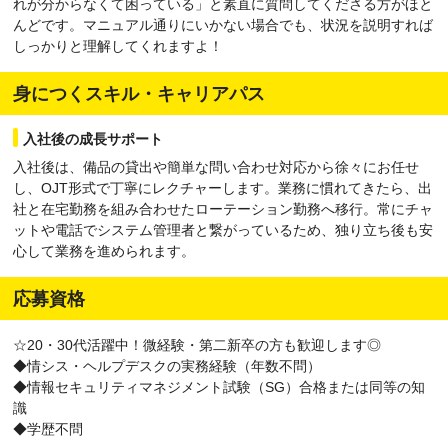
れが分からなくて困っている」と素直に質問してくださる方がほと
んどです。マニュアル通りにいかない場合でも、状況を説明すれば
しっかりと理解してくれますよ！
身につくスキル・キャリアパス
入社後の成長サポート
入社後は、備品の貸出や簡単な問い合わせ対応から徐々にお任せ
し、OJT形式で丁寧にレクチャーします。業務に慣れてきたら、出
社と在宅勤務を組み合わせたローテーション勤務へ移行。常にチャ
ットや電話でシステム管理者と繋がっているため、独り立ち後も安
心して業務を進められます。
応募資格
☆20・30代活躍中！微経験・第二新卒の方も歓迎します◎
◆情シス・ヘルプデスクの実務経験（年数不問）
◆情報セキュリティマネジメント試験（SG）合格または同等の知
識
◆学歴不問