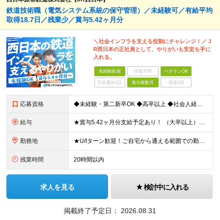
鉄道技術職（電気システム系統の保守管理）／未経験可／有給平均
取得18.7日／残業少／賞与5.42ヶ月分
＼社会インフラを支える役割にチャレンジ！／ J
R西日本の正社員として、やりがいも安定も手に
入れる。
未経験歓迎
学歴不問
ベテランOK
完全週休2日
賞与複数月
面接1回
応募資格
◆未経験・第二新卒OK ◆高卒以上 ◆社会人経験（就労経験）がある方 └業界・ポジション・年数不問 〈20～30代の社員が多数活躍中！〉 若手からベテランまで、さまざまな方が在籍。 前職経験を活かし
給与
★賞与5.42ヶ月分支給予定あり！ （大卒以上）月給24万1,692円～39万5,780円＋各種手当＋賞与2回 （高卒以上）月給22万2,662円～39万5,780円＋各種手当＋賞与2回 ※上記は
勤務地
★U/Iターン歓迎！ご自宅から通える範囲での勤務となります ★JR西日本本社（大阪市北区）または、当社事業エリア内（北陸から北九州まで）の各支社で勤務 ※関西に本社あり※ 〈近畿エリア〉 三重県（
残業時間
20時間以内
求人を見る
検討中に入れる
掲載終了予定日：
2026.08.31