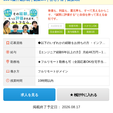
単価も、利益も、還元率も、すべて見えるからこ
そ、 “誠実に評価する”と自信を持って言える会
社です。
未経験歓迎
学歴不問
ベテランOK
完全週休2日
賞与複数月
面接1回
応募資格
◆以下のいずれかの経験をお持ちの方 ・インフラ設計・構築の実務経験（オンプレ/クラウドどちらもOK） ・クラウド環境下での運用保守に関する実務経験 ◆学歴不問 ＜こんな方は特に歓迎します＞ ◎これま
給与
【エンジニア経験6年以上の方】 月給46万円～100万円（固定残業代含む） ※上記月給には月30時間分の固定残業代（月8万7,400円～月19万円）を含む。超過分は全額支給。 【エンジニア経験4年以
勤務地
★フルリモート勤務も可（全国応募OK/住宅手当を支給します） ※案件によって常駐が必要になる場合があります。 ※希望がない限り、転勤はありません ※U・Iターン歓迎 ★ルトラの社員は全国各地で活躍中
働き方
フルリモートがメイン
残業時間
10時間以内
求人を見る
検討中に入れる
掲載終了予定日：
2026.08.17