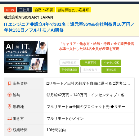
NEW
正社員
自己PR不要
話を聞きたい応募可
株式会社VISIONARY JAPAN
ITエンジニア◆設立4年で381名！還元率95%&会社利益月10万円／
年休131日／フルリモ／AI研修
「キャリア・働き方・給与・待遇」全て業界最高
水準⇒入社した381名全員が希望を実現
未経験歓迎
学歴不問
ベテランOK
完全週休2日
賞与複数月
面接1回
応募資格
□リモート／出社の頻度も自由に選べる □選考は役員とWeb面談1回のみ □学歴不問／第二新卒歓迎／ブランクOK 【応募条件】 ◎ITエンジニアの実務経験1年以上をお持ちの方 └言語・業界・ジャンル不
給与
◎月給42万円～140万円＋インセンティブ＋各種手当 ・エンジニア平均年収640万円 ・入社したエンジニア全員年収UP！平均180万円UP！ ・還元率80~95%！平均還元率86.9% ・単価連動型⇒
勤務地
フルリモートor全国のプロジェクト先 ◆リモート実施率93%（リモート／出社の頻度も自分で選べる） ◆UIターン歓迎！転勤なし ※(変更の範囲)上記を除く当社関連勤務地 ＼独立した評価機関による評価
働き方
フルリモートがメイン
残業時間
10時間以内