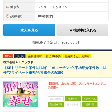
働き方
フルリモートがメイン
残業時間
10時間以内
求人を見る
検討中に入れる
掲載終了予定日：
2026.08.31
NEW
正社員
面接情報有
自己PR不要
話を聞きたい応募可
株式会社ＡＩクラウド
【SE】リモート案件3,169件！AIマッチング×平均紹介案件数：61
件/プライベート重視/会社都合の配属0
【勤務地：あなたの家】 フルリモートエンジニ
ア採用中
未経験歓迎
学歴不問
ベテランOK
完全週休2日
賞与複数月
面接1回