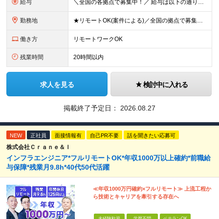
給与
＼全国の各拠点で募集中！／ 給与は以下の通り、勤務地により異なります。 札幌：月給23万円～27万円 仙台：月給22万円～26万円 新潟：月給22万円～26万円 東京：月給26万円～30万円 大阪：
勤務地
★リモートOK(案件による)／全国の拠点で募集中！ 北海道、宮城県、新潟県、東京都、大阪府、福岡県、沖縄県にある各拠点 ※様々な企業の現場で、当社プロジェクトに加わり業務を行っていただきます。 ※希望
働き方
リモートワークOK
残業時間
20時間以内
求人を見る
検討中に入れる
掲載終了予定日：
2026.08.27
NEW
正社員
面接情報有
自己PR不要
話を聞きたい応募可
株式会社Ｃｒａｎｅ＆Ｉ
インフラエンジニア*フルリモートOK*年収1000万以上確約*前職給
与保障*残業月9.8h*40代50代活躍
≪年収1000万円確約×フルリモート≫ 上流工程か
ら技術とキャリアを牽引する存在へ
未経験歓迎
学歴不問
ベテランOK