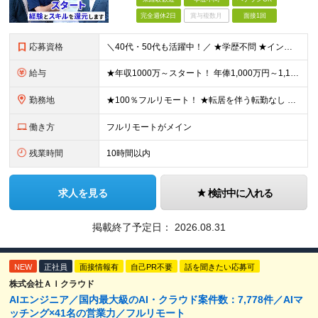
完全週休2日
賞与複数月
面接1回
応募資格
＼40代・50代も活躍中！／ ★学歴不問 ★インフラエンジニアの経験を5年以上お持ちの方 ≪こんな方にピッタリです！≫ ◎自身の市場価値を正当に評価してほしい ◎今より年収をアップさせたい ◎多彩な
給与
★年収1000万～スタート！ 年俸1,000万円～1,162万8,000円（12分割） ※経験・スキルを考慮の上決定します ※上記金額には固定残業代（月30h分・158,400円～184,000円
勤務地
★100％フルリモート！ ★転居を伴う転勤なし 本社またはプロジェクト先にて勤務いただきます！ ※プロジェクト先は一都三県及び23区内がメイン 【本社】 東京都新宿区神楽坂1-2 研究社英語センタ
働き方
フルリモートがメイン
残業時間
10時間以内
求人を見る
検討中に入れる
掲載終了予定日：
2026.08.31
NEW
正社員
面接情報有
自己PR不要
話を聞きたい応募可
株式会社ＡＩクラウド
AIエンジニア／国内最大級のAI・クラウド案件数：7,778件／AIマ
ッチング×41名の営業力／フルリモート