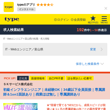
typeのアプリ
インストール
ログイン
会員登録
検討中(
0
)
MENU
192
求人検索結果
件中
1～50
件表示
IT・Webエンジニア × 富山県の転職・求人情報
IT・Webエンジニア／富山県
変更
保存した検索条件
PICK UP!
正社員
面接情報有
自己PR不要
話を聞きたい応募可
ＳＫサービス株式会社
初級インフラエンジニア｜未経験OK｜34歳以下全員面接｜専属講
師＆1on1面談あり｜残業ほぼ無し｜専属講師あり
★"現場で育てる"SESだから、成長スピードが段
違い★ 1ヶ月の専属研修×1年ごとの案件変更で最