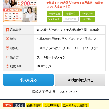
そ歓迎！≫ 未経験入社99%！文系出身、知識ゼ
ロでも大丈夫です◎
未経験歓迎
学歴不問
ベテランOK
完全週休2日
賞与複数月
面接1回
応募資格
★未経験入社が99％！★志望動機不問！★35歳以下（長期キャリア形成のため） ■職種・業界経験不問、第二新卒大歓迎！ ■学歴不問 ≪1つでも当てはまる方にピッタリです≫ ★ChatGPTやAIなど
給与
＼基本給の昇給年2回＆プロジェクト手当による昇給年12回！！／ 【未経験者の場合】 月給26万円～50万円＋プロジェクト手当＋資格手当 ★スキルや経験を考慮の上、優遇します ★上記給与には固定残業
勤務地
＼全国から在宅ワークOK／ リモートワーク(在宅勤務)or東京23区、大阪のお客様先での勤務 ★転勤はありません ★希望をもとに配属先を決定します ★リモートワーク率5割強 ★フルリモートの場合は通
働き方
フルリモートがメイン
残業時間
10時間以内
求人を見る
検討中に入れる
掲載終了予定日：
2026.08.27
NEW
正社員
面接情報有
自己PR不要
話を聞きたい応募可