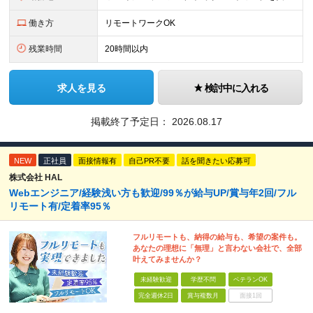
働き方
リモートワークOK
残業時間
20時間以内
求人を見る
検討中に入れる
掲載終了予定日：
2026.08.17
NEW
正社員
面接情報有
自己PR不要
話を聞きたい応募可
株式会社 HAL
Webエンジニア/経験浅い方も歓迎/99％が給与UP/賞与年2回/フル
リモート有/定着率95％
フルリモートも、納得の給与も、希望の案件も。
あなたの理想に「無理」と言わない会社で、全部
叶えてみませんか？
未経験歓迎
学歴不問
ベテランOK
完全週休2日
賞与複数月
面接1回