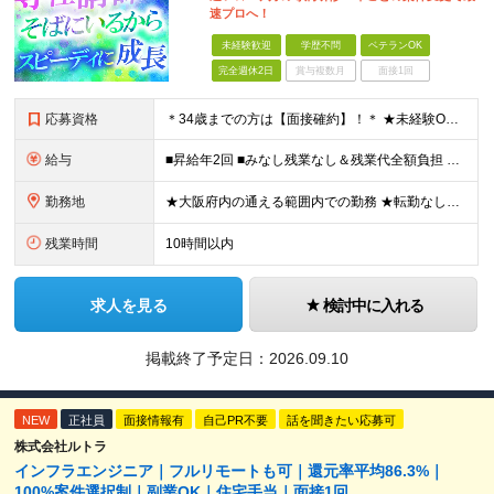
速プロへ！
未経験歓迎
学歴不問
ベテランOK
完全週休2日
賞与複数月
面接1回
応募資格
＊34歳までの方は【面接確約】！＊ ★未経験OK＆経歴一切不問！ ★正社員デビューの方も歓迎します！ ★第二新卒・既卒歓迎 ★学歴不問 ＊専属の講師や1on1のサポートもあり、安心してスタートできま
給与
■昇給年2回 ■みなし残業なし＆残業代全額負担 ■資格取得報奨金あり（5,000円～10万円） ★IT系の資格をお持ちの方は【月給30万円～】スタートが可能！ 月給21万5000円～60万円 未経
勤務地
★大阪府内の通える範囲内での勤務 ★転勤なし！ 【新入社員研修の実施場所】 オフィス：大阪府大阪市北区西天満4-3-17 MF西天満ビル12F ※研修後は大阪府内の各プロジェクト先となります。 ※
残業時間
10時間以内
求人を見る
検討中に入れる
掲載終了予定日：
2026.09.10
NEW
正社員
面接情報有
自己PR不要
話を聞きたい応募可
株式会社ルトラ
インフラエンジニア｜フルリモートも可｜還元率平均86.3%｜
100%案件選択制｜副業OK｜住宅手当｜面接1回