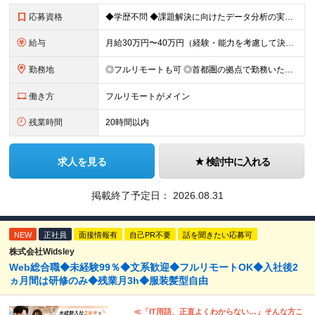
応募資格
◆学歴不問 ◆課題解決に向けたデータ分析の実務経験 ※事業会社でのご経験をお持ちの方、 データ分析～プレゼンまでのご経験をお持ちの方は尚歓迎します ＜歓迎要件・求める人物像＞ ◎複雑な課題を整理し
給与
月給30万円〜40万円（経験・能力を考慮して決定） ※固定残業代20時間分（4.0〜5.5万円）含む／超過分は全額支給 ※経験・スキルを考慮のうえ決定いたします ※6ヶ月の試用期間あり。期間中の待遇に
勤務地
◎フルリモートも可 ◎首都圏の拠点で勤務いただくことを想定しております ■本社（湘南本社） 神奈川県藤沢市辻堂神台2-2-1 アイクロス湘南8階 └JR東海道線「辻堂駅」徒歩3分 ■東北支社 秋田
働き方
フルリモートがメイン
残業時間
20時間以内
求人を見る
検討中に入れる
掲載終了予定日：
2026.08.31
NEW
正社員
面接情報有
自己PR不要
話を聞きたい応募可
株式会社Widsley
Web総合職◆未経験99％◆文系歓迎◆フルリモートOK◆入社後2
ヵ月間は研修のみ◆残業月3h◆服装髪型自由
≪「IT用語、正直よくわからない…」そんな方こ