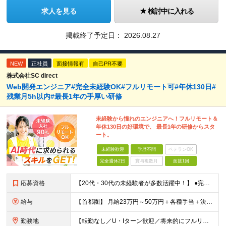
求人を見る
検討中に入れる
掲載終了予定日：
2026.08.27
NEW
正社員
面接情報有
自己PR不要
株式会社SC direct
Web開発エンジニア#完全未経験OK#フルリモート可#年休130日#
残業月5h以内#最長1年の手厚い研修
未経験から憧れのエンジニアへ！フルリモート＆
年休130日の好環境で、 最長1年の研修からスタ
ート。
未経験歓迎
学歴不問
ベテランOK
完全週休2日
賞与複数月
面接1回
応募資格
【20代・30代の未経験者が多数活躍中！】 ●完全未経験、第二新卒、既卒、フリーターの方大歓迎！ ●学歴・職歴・転職回数・ブランク一切不問 ※34歳までの方（若年層の長期キャリア形成を図るため） ★
給与
【首都圏】 月給23万円～50万円＋各種手当＋決算賞与 【大阪】 月給22万円～50万円＋各種手当＋決算賞与 【愛知】 月給21.5万円～50万円＋各種手当＋決算賞与 【福岡・宮城】 月給20万
勤務地
【転勤なし／U・Iターン歓迎／将来的にフルリモートOK】 本社（新宿区）、大阪支店、名古屋支店または東京都・神奈川県・千葉県・埼玉県・愛知県・大阪府・福岡県をはじめ、全国のプロジェクト先 ※ご希望を