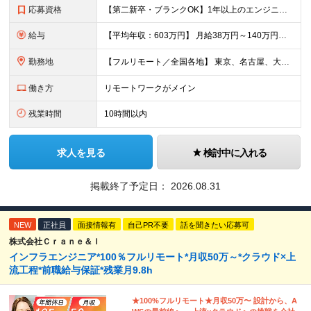
応募資格
【第二新卒・ブランクOK】1年以上のエンジニア経験がある方(開発・インフラ・工程・言語一切不問） 文理・学歴不問 【歓迎条件】 ◆AI・クラウド案件に参画したい方 ◆下流工程から上流工程へステップア
給与
【平均年収：603万円】 月給38万円～140万円＋諸手当（経験者） 【平均年収603万円】 ※案件の契約内容や昇給額などはすべて開示します。 ※経験や能力を考慮し決定します。 ※月給には固定残業
勤務地
【フルリモート／全国各地】 東京、名古屋、大阪、福岡を中心とした全国のプロジェクトにアサイン。 ※プロジェクトは完全選択制です。 ※フルリモート、ハイブリッド型、常駐案件から自由に選択可能です。 ※転
働き方
リモートワークがメイン
残業時間
10時間以内
求人を見る
検討中に入れる
掲載終了予定日：
2026.08.31
NEW
正社員
面接情報有
自己PR不要
話を聞きたい応募可
株式会社Ｃｒａｎｅ＆Ｉ
インフラエンジニア*100％フルリモート*月収50万～*クラウド×上
流工程*前職給与保証*残業月9.8h
★100%フルリモート★月収50万〜 設計から、A