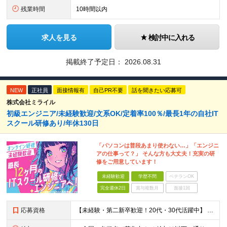
残業時間
10時間以内
求人を見る
検討中に入れる
掲載終了予定日：
2026.08.31
NEW
正社員
面接情報有
自己PR不要
話を聞きたい応募可
株式会社ミライル
初級エンジニア/未経験歓迎/文系OK/定着率100％/最長1年の自社IT
スクール研修あり/年休130日
「パソコンは普段あまり使わない…」「エンジニ
アの仕事って？」 そんな方も大丈夫！充実の研
修をご用意しています！
未経験歓迎
学歴不問
ベテランOK
完全週休2日
賞与複数月
面接1回
応募資格
【未経験・第二新卒歓迎！20代・30代活躍中】 ★意欲・人柄重視の採用を実施！ ◆学歴不問 ◆社会人未経験もOK ～こんな方にオススメです～ ◎エンジニアに興味・関心のある方 ◎正社員デビューを叶え