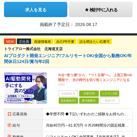
求人を見る
検討中に入れる
掲載終了予定日：
2026.08.17
NEW
正社員
面接情報有
自己PR不要
話を聞きたい応募可
トライアロー株式会社 北海道支店
AIプロダクト開発エンジニア/フルリモートOK/全国から勤務OK/年
間休日124日/賞与年2回
AIを“使う側”から、“つくる側”へ。 上流工程×AI
開発で、 次の時代を切り拓くエンジニアになる
――
未経験歓迎
学歴不問
ベテランOK
完全週休2日
賞与複数月
面接1回
応募資格
◆学歴不問 ◆下記いずれかのご経験をお持ちの方 ・Webアプリケーション開発の実務経験（目安：7年以上） ・要件定義・基本設計など、上流工程の経験（目安：3年以上） ・Pythonでの開発経験（目安：
給与
月給40万円～61.8万円 ※月20時間分の固定残業代（58,000円～）を含む。超過時間分を別途支給 ※年齢、経験、スキル、前職給与などを考慮のうえ、決定いたします。 ※試用期間6ヶ月あり。期間中