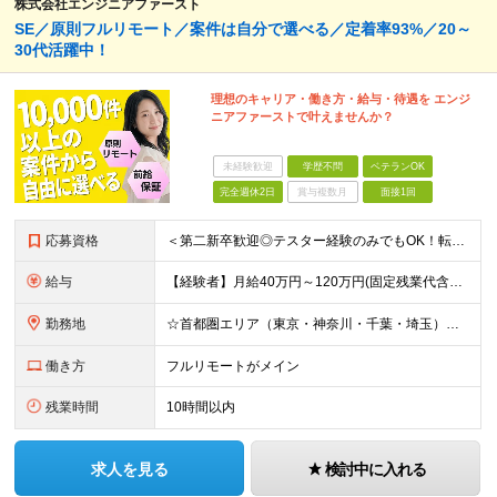
株式会社エンジニアファースト
SE／原則フルリモート／案件は自分で選べる／定着率93%／20～
30代活躍中！
理想のキャリア・働き方・給与・待遇を エンジ
ニアファーストで叶えませんか？
未経験歓迎
学歴不問
ベテランOK
完全週休2日
賞与複数月
面接1回
応募資格
＜第二新卒歓迎◎テスター経験のみでもOK！転職回数不問＞ ■学歴不問 ■ブランクOK ■エンジニアとしての実務経験が1年以上ある方 └開発、インフラ、工程、言語は一切不問！ ※未経験も若干名募集して
給与
【経験者】月給40万円～120万円(固定残業代含む)+各種手当 ★前職給与の総収入額を100％保証｜還元率84％〜100％ ★20代の平均年収570万円 ※月給には、みなし残業手当(月30時間／5万
勤務地
☆首都圏エリア（東京・神奈川・千葉・埼玉）・名古屋・大阪・福岡を中心とした全国各地のプロジェクト先に参画いただきます。 ※希望をヒアリングした上で決定します ☆全国各地からフルリモートOK 【本社】
働き方
フルリモートがメイン
残業時間
10時間以内
求人を見る
検討中に入れる