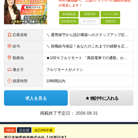
WSの最前線へ。 上流×クラウドへの挑戦を会社
が並走します！
未経験歓迎
学歴不問
ベテランOK
完全週休2日
賞与複数月
面接1回
応募資格
＼ 運用保守から設計構築へのステップアップ応援！ ／ ★学歴・分野不問（運用保守経験のみでも歓迎） ★「設計・構築に挑戦したい」「市場価値を高めたい」という意欲を重視！ ┗豊富な案件（SIer直下など
給与
＼ 前職給与保証！あなたのこれまでの経験を正当評価 ／ ★月収50万円～スタート！【年俸600万～1,162万8,000円（12分割）】 ――「頑張りが給与に直結しない…」そんな不満とは無縁の環境で
勤務地
★100％フルリモート 「満員電車での通勤」から卒業できます！ ★転勤なし 【本社】 東京都新宿区神楽坂1-2 研究社英語センタービル3階 本社またはプロジェクト先にて勤務いただきます！ ※プロジ
働き方
フルリモートがメイン
残業時間
10時間以内
求人を見る
検討中に入れる
掲載終了予定日：
2026.08.31
NEW
正社員
自己PR不要
西日本旅客鉄道株式会社【JR西日本】