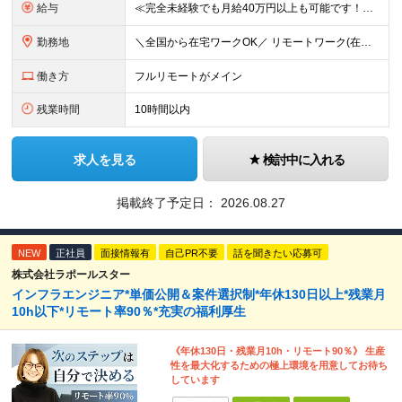
給与
≪完全未経験でも月給40万円以上も可能です！≫ -------------- 【1】ITエンジニア 月給26万円～50万円＋プロジェクト手当＋資格手当 【2】IT事務、営業事務 月給26万円～50万
勤務地
＼全国から在宅ワークOK／ リモートワーク(在宅勤務)or東京本社、大阪支社、または東京23区、大阪のお客様先での勤務 ★転勤はありません ★希望をもとに配属先を決定します ★リモートワーク率5割
働き方
フルリモートがメイン
残業時間
10時間以内
求人を見る
検討中に入れる
掲載終了予定日：
2026.08.27
NEW
正社員
面接情報有
自己PR不要
話を聞きたい応募可
株式会社ラポールスター
インフラエンジニア*単価公開＆案件選択制*年休130日以上*残業月
10h以下*リモート率90％*充実の福利厚生
《年休130日・残業月10h・リモート90％》 生産
性を最大化するための極上環境を用意してお待ち
しています