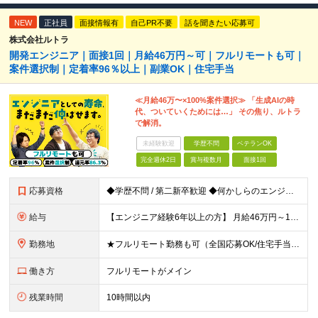
NEW
正社員
面接情報有
自己PR不要
話を聞きたい応募可
株式会社ルトラ
開発エンジニア｜面接1回｜月給46万円～可｜フルリモートも可｜
案件選択制｜定着率96％以上｜副業OK｜住宅手当
≪月給46万〜×100%案件選択≫ 「生成AIの時
代、ついていくためには…」 その焦り、ルトラ
で解消。
未経験歓迎
学歴不問
ベテランOK
完全週休2日
賞与複数月
面接1回
応募資格
◆学歴不問 / 第二新卒歓迎 ◆何かしらのエンジニア経験をお持ちの方 （言語・期間・フェーズ不問） 経験浅めの方も遠慮なくご応募ください！ ■入社前Q＆A ────── ◎実力に見合った報酬が手に
給与
【エンジニア経験6年以上の方】 月給46万円～100万円（固定残業代含む） ※上記月給には月30時間分の固定残業代（月8万7,400円～月19万円）を含む。超過分は全額支給。 【エンジニア経験4年以
勤務地
★フルリモート勤務も可（全国応募OK/住宅手当を支給します） ※案件によって常駐が必要になる場合があります。 ※希望がない限り、転勤はありません ※U・Iターン歓迎 ★ルトラの社員は全国各地で活躍中
働き方
フルリモートがメイン
残業時間
10時間以内