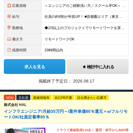
応募資格
＜エンジニアのご経験浅い方／スクール卒OK＞ ◆学歴不問 ◆未経験OK ＜こんな方は大歓迎！＞ ◎今の収入に不満がある方 ◎新しい言語・スキルに挑戦したい方 ◎腰を据えて活躍したい方 ◎頑張りを評価
給与
社員の約9割が年収UP！ ■首都圏エリア（東京、神奈川、千葉、埼玉勤務） 月給25万円～26万円（固定残業代含む） ※固定残業代は、時間外労働の有無に関わらず17時間分を30,000円～31,200
勤務地
◆2/3以上のプロジェクトでリモートワークを実施中！ ≪自社拠点≫ ・東京本社／東京都千代田区丸の内二丁目6番1号 丸の内パークビルディング6階 ・関西支社／⼤阪府⼤阪市中央区安⼟町2-3-13 ⼤
働き方
リモートワークOK
残業時間
20時間以内
求人を見る
検討中に入れる
掲載終了予定日：
2026.08.17
NEW
正社員
面接情報有
自己PR不要
話を聞きたい応募可
株式会社 HAL
インフラエンジニア/月給35万円～/案件単価80％還元＋α/フルリモ
ートOK/社員定着率95％
クラウド資格取得119名！ 運用・保守からAWS等