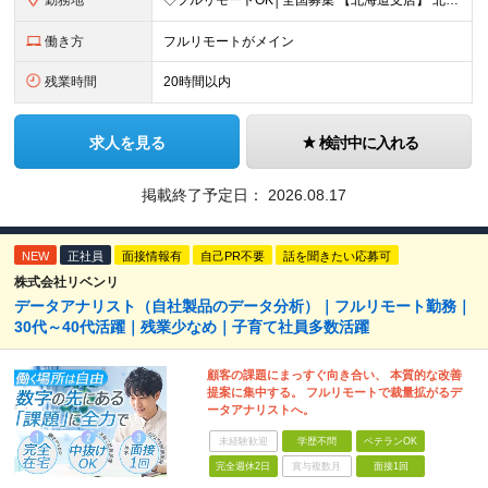
勤務地
◇フルリモートOK│全国募集 【北海道支店】 北海道札幌市中央区南一条西2丁目5番地 ※(変更の範囲)上記を除く当社関連勤務地 ※通勤不要
働き方
フルリモートがメイン
残業時間
20時間以内
求人を見る
検討中に入れる
掲載終了予定日：
2026.08.17
NEW
正社員
面接情報有
自己PR不要
話を聞きたい応募可
株式会社リベンリ
データアナリスト（自社製品のデータ分析）｜フルリモート勤務｜
30代～40代活躍｜残業少なめ｜子育て社員多数活躍
顧客の課題にまっすぐ向き合い、 本質的な改善
提案に集中する。 フルリモートで裁量拡がるデ
ータアナリストへ。
未経験歓迎
学歴不問
ベテランOK
完全週休2日
賞与複数月
面接1回