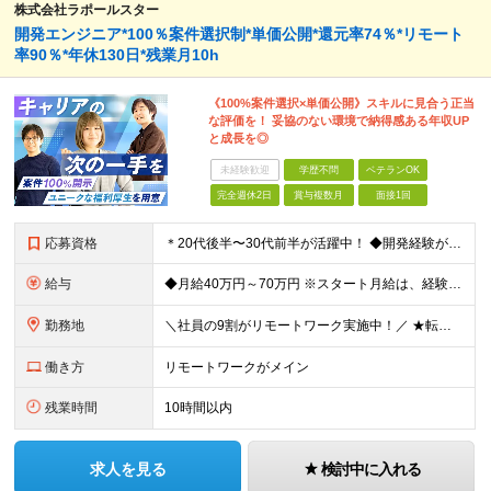
株式会社ラポールスター
開発エンジニア*100％案件選択制*単価公開*還元率74％*リモート
率90％*年休130日*残業月10h
《100%案件選択×単価公開》スキルに見合う正当
な評価を！ 妥協のない環境で納得感ある年収UP
と成長を◎
未経験歓迎
学歴不問
ベテランOK
完全週休2日
賞与複数月
面接1回
応募資格
＊20代後半〜30代前半が活躍中！ ◆開発経験が3年以上ある方（Web・オープン系システム等） ◆学歴不問 ★Java(Spring、Spring Boot)、Python(Django)、 Re
給与
◆月給40万円～70万円 ※スタート月給は、経験・能力・前職の給与等を考慮の上で決定いたします。 ※上記金額には残業の有無に関わらず、 月30時間分の固定残業代（7万6,000円～13万3,000円
勤務地
＼社員の9割がリモートワーク実施中！／ ★転勤ナシ！ ★UIターン歓迎！ 関東、関西、東海、九州・中国エリアの各プロジェクト先から希望を優先して決定。 ※リモート案件も多数あり！ ◆関東エリア
働き方
リモートワークがメイン
残業時間
10時間以内
求人を見る
検討中に入れる