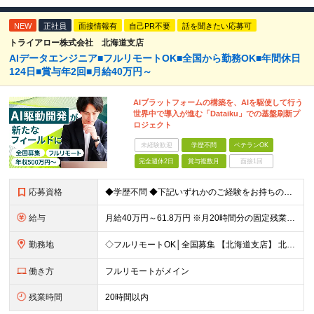
NEW
正社員
面接情報有
自己PR不要
話を聞きたい応募可
トライアロー株式会社 北海道支店
AIデータエンジニア■フルリモートOK■全国から勤務OK■年間休日
124日■賞与年2回■月給40万円～
AIプラットフォームの構築を、AIを駆使して行う
世界中で導入が進む「Dataiku」での基盤刷新プ
ロジェクト
未経験歓迎
学歴不問
ベテランOK
完全週休2日
賞与複数月
面接1回
応募資格
◆学歴不問 ◆下記いずれかのご経験をお持ちの方 ・Webアプリケーション開発の実務経験（目安：7年以上） ・要件定義・基本設計など、上流工程の経験（目安：3年以上） ・Pythonでの開発経験（目安：
給与
月給40万円～61.8万円 ※月20時間分の固定残業代（58,000円～）を含む。超過時間分を別途支給 ※年齢、経験、スキル、前職給与などを考慮のうえ、決定いたします。 ※試用期間6ヶ月あり。期間中
勤務地
◇フルリモートOK│全国募集 【北海道支店】 北海道札幌市中央区南一条西2丁目5番地 ※(変更の範囲)上記を除く当社関連勤務地 ※通勤不要
働き方
フルリモートがメイン
残業時間
20時間以内