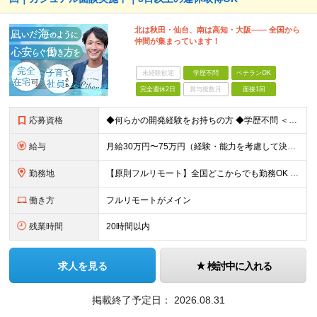
北は秋田・仙台、南は高知・大阪—— 全国から
仲間が集まっています！
未経験歓迎
学歴不問
ベテランOK
完全週休2日
賞与複数月
面接1回
応募資格
◆何らかの開発経験をお持ちの方 ◆学歴不問 ＜特に歓迎する方＞ ◎リーダー経験・PM経験のある方（優遇します） ◎フルリモートでも自律的に動ける方 ◎自社サービスや受託開発にゆくゆく携わりたい方 ◎
給与
月給30万円〜75万円（経験・能力を考慮して決定） ※固定残業代20時間分（4.0〜10.2万円）含む／超過分は全額支給 ※経験・スキルを考慮のうえ決定いたします ※6ヶ月の試用期間あり。期間中の待遇
勤務地
【原則フルリモート】全国どこからでも勤務OK ※希望に応じてオフィス勤務も可能 ■本社（湘南本社） 神奈川県藤沢市辻堂神台2-2-1 アイクロス湘南8階 └JR東海道線「辻堂駅」徒歩3分 ■東北支
働き方
フルリモートがメイン
残業時間
20時間以内
求人を見る
検討中に入れる
掲載終了予定日：
2026.08.31