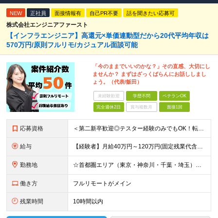
NEW
正社員
面接情報有
自己PR不要
話を聞きたい応募可
株式会社エンジニアファースト
【インフラエンジニア】高還元×単価連動型だから20代平均年収は
570万円/原則フルリモ/カジュアル面談可能
「今のままでいいのかな？」その直感、大切にし
ませんか？ まずはざっくばらんにお話ししまし
ょう。（代表/飯田）
未経験歓迎
学歴不問
ベテランOK
完全週休2日
賞与複数月
面接1回
応募資格
＜第二新卒歓迎◎テスター経験のみでもOK！転職回数不問＞ ■学歴不問 ■ブランクOK ■エンジニアとしての実務経験が1年以上ある方 └開発、インフラ、工程、言語は一切不問！ ※未経験も若干名募集して
給与
【経験者】月給40万円～120万円(固定残業代含む)+各種手当 ★前職給与の総収入額を100％保証｜還元率84％〜100％ ★20代の平均年収570万円 ※月給には、みなし残業手当(月30時間／5万
勤務地
☆首都圏エリア（東京・神奈川・千葉・埼玉）・名古屋・大阪・福岡を中心とした全国各地のプロジェクト先に参画いただきます。 ※希望をヒアリングした上で決定します ☆全国各地からフルリモートOK 【本社】
働き方
フルリモートがメイン
残業時間
10時間以内