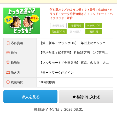
何を選ぶ？どのように働く？ ■案件：生成AI・ク
ラウド・データ分析 ■働き方：フルリモート・ハ
イブリッド・常駐
未経験歓迎
学歴不問
ベテランOK
完全週休2日
賞与複数月
面接1回
応募資格
【第二新卒・ブランクOK】 1年以上のエンジニア経験がある方(開発・インフラ・工程・言語一切不問） 文理・学歴不問 【三上さんの事例】 転職前 AWS案件を希望していましたが、資格や評価軸が不明確で
給与
【平均年収：603万円】 月給38万円～140万円＋諸手当（経験者） 【平均年収603万円】 ※案件の契約内容や昇給額などはすべて開示します。 ※経験や能力を考慮し決定します。 ※月給には固定残業
勤務地
【フルリモート／全国各地】 東京、名古屋、大阪、福岡を中心とした全国のプロジェクトにアサイン。 ※プロジェクトは完全選択制です。 ※フルリモート、ハイブリッド型、常駐案件から自由に選択可能です。 ※転
働き方
リモートワークがメイン
残業時間
10時間以内
求人を見る
検討中に入れる
掲載終了予定日：
2026.08.31