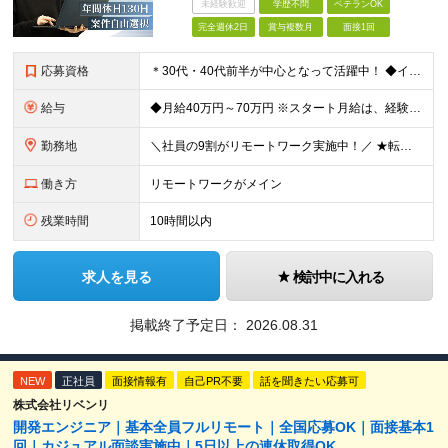
未経験歓迎
学歴不問
ベテランOK
完全週休2日
賞与複数月
面接1回
応募資格
＊30代・40代前半が中心となって活躍中！ ◆インフラ（サーバー・ネットワーク・クラウド等）の設計、構築、テストいずれかの実務経験3年以上 ◆学歴不問 ★求める人物像： ◎他責ではなく、自身のキャ
給与
◆月給40万円～70万円 ※スタート月給は、経験・能力・前職の給与等を考慮の上で決定いたします。 ※上記金額には残業の有無に関わらず、 月30時間分の固定残業代（7万6,000円～13万3,000円
勤務地
＼社員の9割がリモートワーク実施中！／ ★転勤ナシ！ ★UIターン歓迎！ 関東、関西、東海、九州・中国エリアの各プロジェクト先から希望を優先して決定。 ※リモート案件も多数あり！ ◆関東エリア
働き方
リモートワークがメイン
残業時間
10時間以内
求人を見る
検討中に入れる
掲載終了予定日：
2026.08.31
NEW
正社員
面接情報有
自己PR不要
話を聞きたい応募可
株式会社リベンリ
開発エンジニア｜基本全員フルリモート｜全国応募OK｜面接基本1
回｜カジュアル面談実施中｜5日以上の連休取得OK