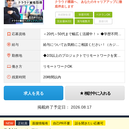
クラウド構築へ、 あなたのキャリアアップに徹
底伴走します
未経験歓迎
学歴不問
ベテランOK
完全週休2日
賞与複数月
面接1回
応募資格
＜20代～50代まで幅広く活躍中！＞ ◆学歴不問 ◆何らかのインフラ関連の実務経験 ★経験年数不問/運用監視レベルも歓迎 ＜こんな方は大歓迎！＞ ◎今の収入に不満がある ◎もっと上流の案件で活躍した
給与
給与についてお気軽にご相談ください！（カジュアル面談可能） 月給35万円～＋各種手当＋賞与2回 ※固定残業代は、時間外労働の有無に関わらず40時間分を87,500円～支給 ※超過分は別途支給 ※試用
勤務地
◆2/3以上のプロジェクトでリモートワークを実施中！ ≪自社拠点≫ ・東京本社／東京都千代田区丸の内二丁目6番1号 丸の内パークビルディング6階 ・関西支社／⼤阪府⼤阪市中央区安⼟町2-3-13 ⼤
働き方
リモートワークOK
残業時間
20時間以内
求人を見る
検討中に入れる
掲載終了予定日：
2026.08.17
NEW
正社員
面接情報有
自己PR不要
話を聞きたい応募可