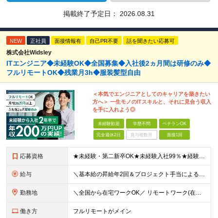
掲載終了予定日：
2026.08.31
NEW
正社員
面接情報有
自己PR不要
話を聞きたい応募可
株式会社Widsley
ITエンジニア◆未経験OK◆全国募集◆入社後2ヵ月間は研修のみ◆
フルリモートOK◆残業月3h◆服装髪型自由
＜本気でエンジニアとしてのキャリアを築きたい
方へ＞ 一生モノのITスキルと、それに見合う収入
を手に入れよう◎
未経験歓迎
学歴不問
ベテランOK
完全週休2日
賞与複数月
面接1回
応募資格
★未経験・第二新卒OK★未経験入社99％★経験が浅めの方も歓迎します ■前職不問 ■学歴不問 ★経験者も同時募集中です！ 開発工程不問！幅広い年齢・スキル・工程のエンジニアが活躍中です ≪志望動
給与
＼基本給の昇給年2回＆プロジェクト手当による昇給年12回！！／ 【経験者の場合】 月給33万円～70万円＋プロジェクト手当＋資格手当 ★スキルや経験を考慮の上、優遇します ★上記給与には固定残業代
勤務地
＼全国から在宅ワークOK／ リモートワーク(在宅勤務)or東京23区、大阪のお客様先での勤務 ★転勤はありません ★希望を考慮の上配属先を決定します ★リモートワーク率5割強 ★フルリモートの場合は
働き方
フルリモートがメイン