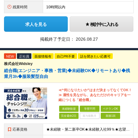
残業時間
10時間以内
求人を見る
検討中に入れる
掲載終了予定日：
2026.08.27
NEW
正社員
面接情報有
自己PR不要
話を聞きたい応募可
株式会社Widsley
総合職(エンジニア・事務・営業)◆未経験OK◆リモートあり◆残
業月3h◆服装髪型自由
≪“何になりたいか”はまだ決まってなくてOK！
≫ 適性を見ながら、あなただけのキャリアを一
緒につくる「総合職」
未経験歓迎
学歴不問
ベテランOK
完全週休2日
賞与複数月
面接1回
応募資格
★未経験・第二新卒OK★未経験入社99％★志望動機不問 ■職種・業界経験不問、第二新卒大歓迎！ ■学歴不問 ≪一つでも当てはまる方はぜひご応募ください！≫ □はっきりしたキャリアの希望がない □こ