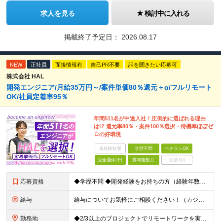
求人を見る
検討中に入れる
掲載終了予定日：
2026.08.17
NEW
正社員
面接情報有
自己PR不要
話を聞きたい応募可
株式会社 HAL
開発エンジニア/月給35万円～/案件単価80％還元＋α/フルリモート
OK/社員定着率95％
年間511名が中途入社！圧倒的に選ばれる理由
は!? 還元率80％・案件100％選択・待機率ほぼゼ
ロの好環境
未経験歓迎
学歴不問
ベテランOK
完全週休2日
賞与複数月
面接1回
応募資格
◆学歴不問 ◆開発経験をお持ちの方（経験年数不問） ＜こんな方は大歓迎！＞ ◎今の収入をもっと増やしたい ◎もっと上流の案件で活躍したい ◎将来のキャリアにつながる案件に携わりたい ◎自分のやりたい
給与
給与についてお気軽にご相談ください！（カジュアル面談可能） 月給35万円～＋各種手当＋賞与2回 ※固定残業代は、時間外労働の有無に関わらず40時間分を87,500円～支給 ※超過分は別途支給 ※試用
勤務地
◆2/3以上のプロジェクトでリモートワークを実施中！ ≪自社拠点≫ ・東京本社／東京都千代田区丸の内二丁目6番1号 丸の内パークビルディング6階 ・関西支社／⼤阪府⼤阪市中央区安⼟町2-3-13 ⼤