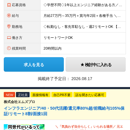
応募資格
◇学歴不問◇1年以上エンジニア経験がある方／人柄重視の採用です 必須条件―MUST― ■1年以上エンジニア経験がある方 ■C#、Java、Node.js、VB.NETを使った実務経験がある方 ＼こ
給与
月給27万円～35万円＋賞与年2回＋各種手当 ＼豊かな経験がある方はさらに加給！／ 月給35万円～40万円＋賞与年2回＋各種手当 ※ご経験やスキル、前職給等を考慮して給与額を決定します
勤務地
◇転勤なし・客先常駐なし・週2リモートOK 【本社】東京都台東区上野7-2-8 岡田タイルビル702 【第1分室】東京都台東区上野7-6-10 MSKビル4階 【第2分室】東京都台東区上野7-8-2
働き方
リモートワークOK
残業時間
20時間以内
求人を見る
検討中に入れる
掲載終了予定日：
2026.08.17
NEW
正社員
面接情報有
自己PR不要
話を聞きたい応募可
株式会社エムズプロ
インフラエンジニア/40・50代活躍/還元率80%超/前職給与105%保
証/リモート8割/面接1回
＼「気負わず自分らしく」いられる場所／ 元エ