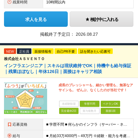
残業時間
10時間以内
求人を見る
検討中に入れる
掲載終了予定日：
2026.08.27
NEW
正社員
面接情報有
自己PR不要
話を聞きたい応募可
株式会社ＡＳＶＥＮＴＯ
インフラエンジニア｜スキルは現状維持でOK｜待機中も給与保証
｜残業ほぼなし｜年休126日｜面接はキャリア相談
成長のプレッシャーも、細かい管理も、無茶なア
サインも。 ぜんぶ、なくしたのが当社です！
未経験歓迎
学歴不問
ベテランOK
完全週休2日
賞与複数月
面接1回
応募資格
■ 学歴不問 ■ 何らかのインフラ（サーバー・ネットワーク）の実務経験をお持ちの方 ※運用・保守の経験のみという方も大歓迎です！ ＼こんな方にピッタリの環境です／ ◎案件がコロコロ変わることに疲れて
給与
■ 月給33万4000円～49万円 ※経験・能力を考慮して優遇します。 ※上記には固定残業代（月30時間分・6万3500円～9万3100円）を含みます。超過分は全額支給。 ※待機期間中全額給与を保証