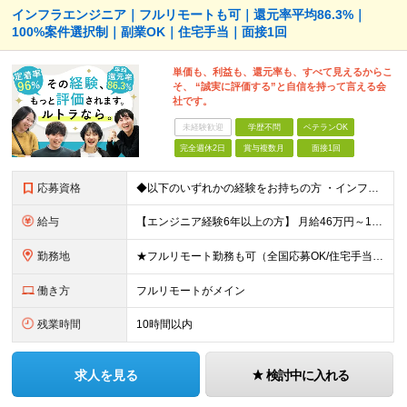
インフラエンジニア｜フルリモートも可｜還元率平均86.3%｜
100%案件選択制｜副業OK｜住宅手当｜面接1回
単価も、利益も、還元率も、すべて見えるからこ
そ、 “誠実に評価する”と自信を持って言える会
社です。
未経験歓迎
学歴不問
ベテランOK
完全週休2日
賞与複数月
面接1回
応募資格
◆以下のいずれかの経験をお持ちの方 ・インフラ設計・構築の実務経験（オンプレ/クラウドどちらもOK） ・クラウド環境下での運用保守に関する実務経験 ◆学歴不問 ＜こんな方は特に歓迎します＞ ◎これま
給与
【エンジニア経験6年以上の方】 月給46万円～100万円（固定残業代含む） ※上記月給には月30時間分の固定残業代（月8万7,400円～月19万円）を含む。超過分は全額支給。 【エンジニア経験4年以
勤務地
★フルリモート勤務も可（全国応募OK/住宅手当を支給します） ※案件によって常駐が必要になる場合があります。 ※希望がない限り、転勤はありません ※U・Iターン歓迎 ★ルトラの社員は全国各地で活躍中
働き方
フルリモートがメイン
残業時間
10時間以内
求人を見る
検討中に入れる