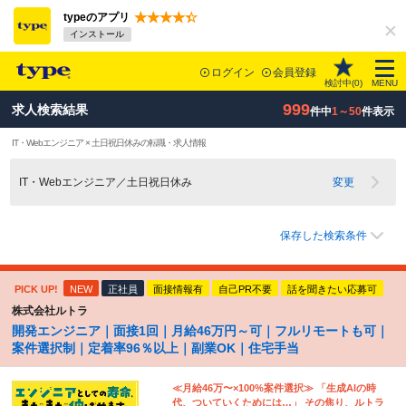
typeのアプリ
インストール
ログイン
会員登録
検討中(
0
)
MENU
999
求人検索結果
件中
1～50
件表示
IT・Webエンジニア × 土日祝日休みの転職・求人情報
IT・Webエンジニア／土日祝日休み
変更
保存した検索条件
PICK UP!
NEW
正社員
面接情報有
自己PR不要
話を聞きたい応募可
株式会社ルトラ
開発エンジニア｜面接1回｜月給46万円～可｜フルリモートも可｜
案件選択制｜定着率96％以上｜副業OK｜住宅手当
≪月給46万〜×100%案件選択≫ 「生成AIの時
代、ついていくためには…」 その焦り、ルトラ