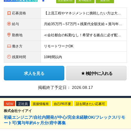
完全週休2日
賞与複数月
面接1回
応募資格
【上流工程やマネジメントに挑戦したい方は大歓迎です！】 ★開発エンジニアとしての実務経験をお持ちの方 ★上記に加え、下記いずれかに該当する方 ・チームのリーダー／サブリーダーの経験をお持ちの方 ・教育
給与
月給35万円～57万円＋残業代全額支給＋賞与年3.45ヵ月(リーダー経験者) 月給32万円～43万円＋残業代全額支給＋賞与年3.45ヵ月(実務経験者) 入社時想定年収： 490万円～798万円(リー
勤務地
≪会社都合の転勤なし！希望する拠点に必ず配属します。新潟Uターン・Iターン大歓迎！≫ 首都圏(東京、神奈川、千葉、埼玉)または新潟市、長岡市周辺のお客様先または各拠点での勤務となります。 ■東京支社
働き方
リモートワークOK
残業時間
10時間以内
求人を見る
検討中に入れる
掲載終了予定日：
2026.08.17
NEW
正社員
面接情報有
自己PR不要
話を聞きたい応募可
株式会社ケイアイ
初級エンジニア/自社内開発が中心/完全未経験OK/フレックス/リモ
ート可/賞与年約4ヶ月分/府中募集