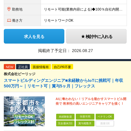
勤務地
リモート可能(業務内容による)◆100％自社内開発 所在地：神奈川県横浜市港北区新横浜3-8-11 メットライフ新横浜ビル10F (変更の範囲)上記を除く当社関連勤務地 ※機器の導入立会いのため出
働き方
リモートワークOK
求人を見る
検討中に入れる
掲載終了予定日：
2026.08.27
NEW
正社員
面接情報有
自己PR不要
株式会社ビーリッジ
スマートビルディングエンジニア■未経験からIoTに挑戦可｜年収
500万円～｜リモート可｜賞与5ヶ月｜フレックス
AIに奪われない！リアルを動かすスマートビル開
発で 将来性の高いエンジニアキャリアを描く！
未経験歓迎
学歴不問
ベテランOK
完全週休2日
賞与複数月
面接1回