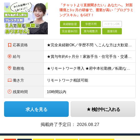
「チャットより直接聞きたい」あなたへ。 対面
環境と3ヶ月の研修で、需要が高い「プログラミ
ングスキル」をGET！
未経験歓迎
学歴不問
ベテランOK
完全週休2日
賞与複数月
面接1回
応募資格
★完全未経験OK／学歴不問 ＼こんな方は大歓迎です／ ■安心できる環境でITデビューしたい方 ■手に職をつけて、安定した働き方を叶えたい方 ■案件は先輩と一緒に参画したい方 ■大手案件を手がけるスキ
給与
★賞与年約4ヶ月分！家族手当・住宅手当・交通費全額支給など好待遇を完備！ 【各種手当について】 ・家族手当（扶養2万円／月、子5000円／月※2人目以降も同様） ・単身社宅制度（一律支給の住宅手当と
勤務地
★リモートワーク導入 ★府中本社勤務／転勤なし ★自社内開発が中心 ※フルリモート非推奨、完全在宅ワーク非推奨 府中本社もしくはプロジェクト先（東京、神奈川など） 【本社】東京都府中市晴見町2丁目
働き方
リモートワーク相談可能
残業時間
10時間以内
求人を見る
検討中に入れる
掲載終了予定日：
2026.08.27