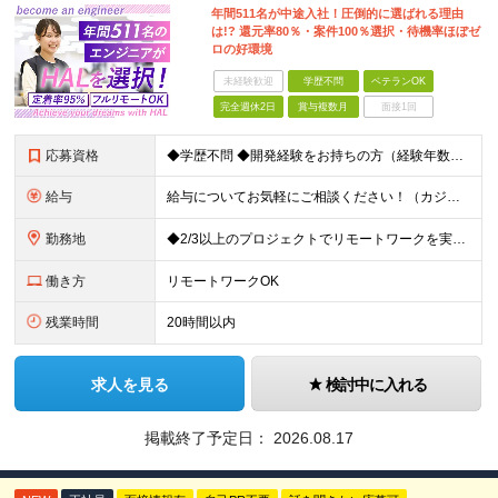
年間511名が中途入社！圧倒的に選ばれる理由
は!? 還元率80％・案件100％選択・待機率ほぼゼ
ロの好環境
未経験歓迎
学歴不問
ベテランOK
完全週休2日
賞与複数月
面接1回
応募資格
◆学歴不問 ◆開発経験をお持ちの方（経験年数不問） ＜こんな方は大歓迎！＞ ◎今の収入をもっと増やしたい ◎もっと上流の案件で活躍したい ◎将来のキャリアにつながる案件に携わりたい ◎自分のやりたい
給与
給与についてお気軽にご相談ください！（カジュアル面談可能） 月給35万円～＋各種手当＋賞与2回 ※固定残業代は、時間外労働の有無に関わらず40時間分を87,500円～支給 ※超過分は別途支給 ※試用
勤務地
◆2/3以上のプロジェクトでリモートワークを実施中！ ≪自社拠点≫ ・東京本社／東京都千代田区丸の内二丁目6番1号 丸の内パークビルディング6階 ・関西支社／⼤阪府⼤阪市中央区安⼟町2-3-13 ⼤
働き方
リモートワークOK
残業時間
20時間以内
求人を見る
検討中に入れる
掲載終了予定日：
2026.08.17