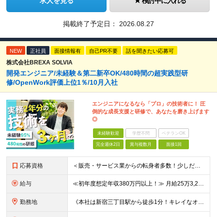
求人を見る
検討中に入れる
掲載終了予定日：
2026.08.27
NEW
正社員
面接情報有
自己PR不要
話を聞きたい応募可
株式会社BREXA SOLVIA
開発エンジニア/未経験＆第二新卒OK/480時間の超実践型研
修/OpenWork評価上位1％/10月入社
エンジニアになるなら「プロ」の技術者に！ 圧
倒的な成長支援と研修で、あなたを磨き上げます
◎
未経験歓迎
学歴不問
ベテランOK
完全週休2日
賞与複数月
面接1回
応募資格
＜販売・サービス業からの転身者多数！少しだけ興味がある！話だけ聞いてみたい！…そんな方でも歓迎♪まずはお会いするところから始めましょう◎＞ ◆年齢30歳まで（若年層の長期キャリア形成のため） ◆大卒以
給与
≪初年度想定年収380万円以上！≫ 月給25万3,220円～＋賞与年2回 ※上記金額には月20時間分(3万4,220円～)の見込み残業代を含み、超過した分は別途全額支給します。 ※経験やスキルを考慮
勤務地
《本社は新宿三丁目駅から徒歩1分！キレイなオフィスです！》 【本社】 東京都新宿区新宿4-3-25 TOKYU REIT新宿ビル8F 【ラーニングセンター】 東京都渋谷区千駄ヶ谷5-32-10 南新