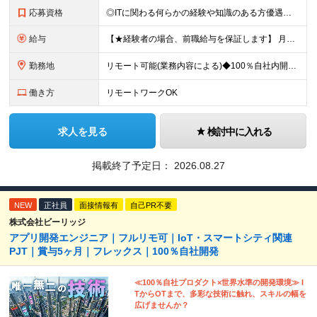
応募資格
◎ITに関わる何らかの経験や知識のある方優遇！ ★20代～30代活躍中 ★未経験歓迎 ■学歴不問
給与
【★経験者の場合、前職給与を保証します】 月給30万円以上＋賞与年2回（※5ヶ月分支給実績あり） ※上記は最低保証額です。 ご経験やスキルに応じて当社規定内で決定します ※試用期間3ヶ月間あり・労
勤務地
リモート可能(業務内容による)◆100％自社内開発 所在地：神奈川県横浜市港北区新横浜3-8-11 メットライフ新横浜ビル10F (変更の範囲)上記を除く当社関連勤務地 ※機器の導入立会いのため出
働き方
リモートワークOK
求人を見る
検討中に入れる
掲載終了予定日：
2026.08.27
NEW
正社員
面接情報有
自己PR不要
株式会社ビーリッジ
アプリ開発エンジニア｜フルリモ可｜IoT・スマートシティ関連
PJT｜賞与5ヶ月｜フレックス｜100％自社開発
≪100％自社プロダクト×世界水準の開発環境≫ I
TからOTまで、多彩な技術に触れ、スキルの幅を
広げませんか？