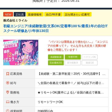
掲載終了予定日：
2026.08.31
NEW
正社員
面接情報有
自己PR不要
話を聞きたい応募可
株式会社ミライル
初級エンジニア/未経験歓迎/文系OK/定着率100％/最長1年の自社IT
スクール研修あり/年休130日
「パソコンは普段あまり使わない…」「エンジニ
アの仕事って？」 そんな方も大丈夫！充実の研
修をご用意しています！
未経験歓迎
学歴不問
ベテランOK
完全週休2日
賞与複数月
面接1回
応募資格
【未経験・第二新卒歓迎！20代・30代活躍中】 ★意欲・人柄重視の採用を実施！ ◆学歴不問 ◆社会人未経験もOK ～こんな方にオススメです～ ◎エンジニアに興味・関心のある方 ◎正社員デビューを叶え
給与
＼全国の各拠点で募集中！／ 給与は以下の通り、勤務地により異なります。 札幌：月給23万円～27万円 仙台：月給22万円～26万円 新潟：月給22万円～26万円 東京：月給26万円～30万円 大阪：
勤務地
★リモートOK(案件による)／全国の拠点で募集中！ 北海道、宮城県、新潟県、東京都、大阪府、福岡県、沖縄県にある各拠点 ※様々な企業の現場で、当社プロジェクトに加わり業務を行っていただきます。 ※希望
働き方
リモートワークOK
残業時間
20時間以内