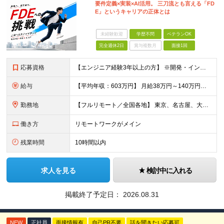
要件定義×実装×AI活用。 三刀流とも言える「FD
E」というキャリアの正体とは
未経験歓迎
学歴不問
ベテランOK
完全週休2日
賞与複数月
面接1回
応募資格
【エンジニア経験3年以上の方】 ※開発・インフラ・工程・言語一切不問 ※文理・学歴不問 【歓迎条件】 ◆Python実務経験がある方 ◆LLM・生成AIを使った開発経験がある方 ◆要件定義・顧客折衝
給与
【平均年収：603万円】 月給38万円～140万円＋諸手当（経験者） 【平均年収603万円】 ※案件の契約内容や昇給額などはすべて開示します。 ※経験や能力を考慮し決定します。 ※月給には固定残業
勤務地
【フルリモート／全国各地】 東京、名古屋、大阪、福岡を中心とした全国のプロジェクトにアサイン。 ※プロジェクトは完全選択制です。 ※フルリモート、ハイブリッド型、常駐案件から自由に選択可能です。 ※転
働き方
リモートワークがメイン
残業時間
10時間以内
求人を見る
検討中に入れる
掲載終了予定日：
2026.08.31
NEW
正社員
面接情報有
自己PR不要
話を聞きたい応募可