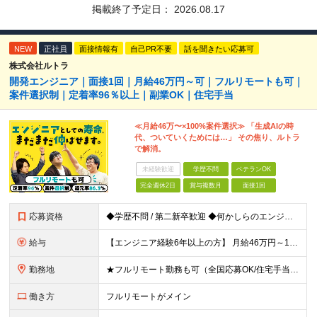
掲載終了予定日：
2026.08.17
NEW
正社員
面接情報有
自己PR不要
話を聞きたい応募可
株式会社ルトラ
開発エンジニア｜面接1回｜月給46万円～可｜フルリモートも可｜
案件選択制｜定着率96％以上｜副業OK｜住宅手当
≪月給46万〜×100%案件選択≫ 「生成AIの時
代、ついていくためには…」 その焦り、ルトラ
で解消。
未経験歓迎
学歴不問
ベテランOK
完全週休2日
賞与複数月
面接1回
応募資格
◆学歴不問 / 第二新卒歓迎 ◆何かしらのエンジニア経験をお持ちの方 （言語・期間・フェーズ不問） 経験浅めの方も遠慮なくご応募ください！ ■入社前Q＆A ────── ◎実力に見合った報酬が手に
給与
【エンジニア経験6年以上の方】 月給46万円～100万円（固定残業代含む） ※上記月給には月30時間分の固定残業代（月8万7,400円～月19万円）を含む。超過分は全額支給。 【エンジニア経験4年以
勤務地
★フルリモート勤務も可（全国応募OK/住宅手当を支給します） ※案件によって常駐が必要になる場合があります。 ※希望がない限り、転勤はありません ※U・Iターン歓迎 ★ルトラの社員は全国各地で活躍中
働き方
フルリモートがメイン