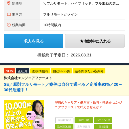
勤務地
＼フルリモート、ハイブリッド、フル出勤の選択可＆帰社日なし／ 【下記エリアを中心とするクライアント先または自宅にて勤務】 ■首都圏：東京・埼玉・千葉・神奈川 ■関西：大阪・兵庫・京都・滋賀・奈良・和
働き方
フルリモートがメイン
残業時間
10時間以内
求人を見る
検討中に入れる
掲載終了予定日：
2026.08.31
NEW
正社員
面接情報有
自己PR不要
話を聞きたい応募可
株式会社エンジニアファースト
SE／原則フルリモート／案件は自分で選べる／定着率93%／20～
30代活躍中！
理想のキャリア・働き方・給与・待遇を エンジ
ニアファーストで叶えませんか？
未経験歓迎
学歴不問
ベテランOK
完全週休2日
賞与複数月
面接1回