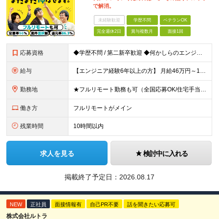
で解消。
未経験歓迎
学歴不問
ベテランOK
完全週休2日
賞与複数月
面接1回
応募資格
◆学歴不問 / 第二新卒歓迎 ◆何かしらのエンジニア経験をお持ちの方 （言語・期間・フェーズ不問） 経験浅めの方も遠慮なくご応募ください！ ■入社前Q＆A ────── ◎実力に見合った報酬が手に
給与
【エンジニア経験6年以上の方】 月給46万円～100万円（固定残業代含む） ※上記月給には月30時間分の固定残業代（月8万7,400円～月19万円）を含む。超過分は全額支給。 【エンジニア経験4年以
勤務地
★フルリモート勤務も可（全国応募OK/住宅手当を支給します） ※案件によって常駐が必要になる場合があります。 ※希望がない限り、転勤はありません ※U・Iターン歓迎 ★ルトラの社員は全国各地で活躍中
働き方
フルリモートがメイン
残業時間
10時間以内
求人を見る
検討中に入れる
掲載終了予定日：
2026.08.17
NEW
正社員
面接情報有
自己PR不要
話を聞きたい応募可
株式会社ルトラ