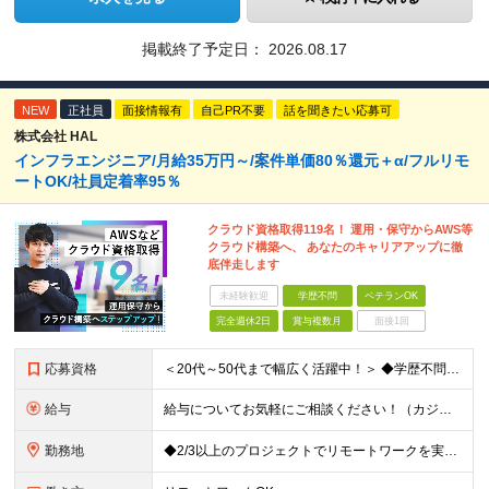
掲載終了予定日：
2026.08.17
NEW
正社員
面接情報有
自己PR不要
話を聞きたい応募可
株式会社 HAL
インフラエンジニア/月給35万円～/案件単価80％還元＋α/フルリモ
ートOK/社員定着率95％
クラウド資格取得119名！ 運用・保守からAWS等
クラウド構築へ、 あなたのキャリアアップに徹
底伴走します
未経験歓迎
学歴不問
ベテランOK
完全週休2日
賞与複数月
面接1回
応募資格
＜20代～50代まで幅広く活躍中！＞ ◆学歴不問 ◆何らかのインフラ関連の実務経験 ★経験年数不問/運用監視レベルも歓迎 ＜こんな方は大歓迎！＞ ◎今の収入に不満がある ◎もっと上流の案件で活躍した
給与
給与についてお気軽にご相談ください！（カジュアル面談可能） 月給35万円～＋各種手当＋賞与2回 ※固定残業代は、時間外労働の有無に関わらず40時間分を87,500円～支給 ※超過分は別途支給 ※試用
勤務地
◆2/3以上のプロジェクトでリモートワークを実施中！ ≪自社拠点≫ ・東京本社／東京都千代田区丸の内二丁目6番1号 丸の内パークビルディング6階 ・関西支社／⼤阪府⼤阪市中央区安⼟町2-3-13 ⼤