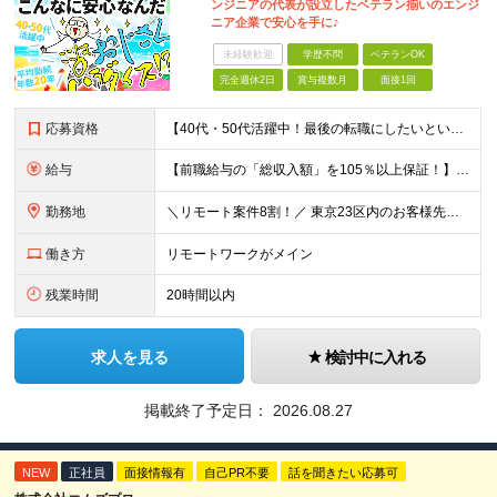
ンジニアの代表が設立したベテラン揃いのエンジ
ニア企業で安心を手に♪
未経験歓迎
学歴不問
ベテランOK
完全週休2日
賞与複数月
面接1回
応募資格
【40代・50代活躍中！最後の転職にしたいという方も大歓迎です◎】 ●学歴不問 ●インフラ（サーバ・ネットワーク）または開発の経験がある方 ＼こんな方を待っています／ ★「今の職場では正当に評価され
給与
【前職給与の「総収入額」を105％以上保証！】 ■賞与年2回＋業績賞与 ■年収900万円・1000万円以上も可能 ■全社員が前職より105％～140％の給与UPを実現 月給35万円〜120万円＋賞与
勤務地
＼リモート案件8割！／ 東京23区内のお客様先にて勤務していただきます。 本社所在地：神奈川県横浜市瀬谷区本郷3-1-17 第2斉藤ビル2F (変更の範囲)上記を除く当社関連勤務地
働き方
リモートワークがメイン
残業時間
20時間以内
求人を見る
検討中に入れる
掲載終了予定日：
2026.08.27
NEW
正社員
面接情報有
自己PR不要
話を聞きたい応募可