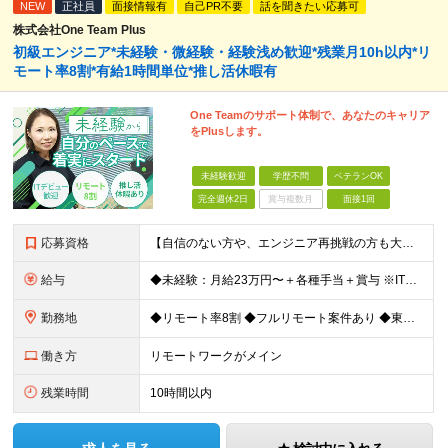
NEW
正社員
面接情報有
自己PR不要
話を聞きたい応募可
株式会社One Team Plus
初級エンジニア*未経験・微経験・経験浅め歓迎*残業月10h以内*リ
モート率8割*有給1時間単位*推し活休暇有
One Teamのサポート体制で、あなたのキャリア
をPlusします。
未経験歓迎
学歴不問
ベテランOK
完全週休2日
賞与複数月
面接1回
応募資格
【自信のない方や、エンジニア再挑戦の方も大歓迎！】 ◆未経験OK ◆学歴不問 ◆社会人経験がある方 ★求める人物像： ・無理のないペースで末永く活躍したい方 ・周囲と協力しながら素直にコミュニケー
給与
◆未経験：月給23万円〜＋各種手当＋賞与 ※IT業界経験なし ◆微経験：月給25万円〜＋各種手当＋賞与 ※IT業界経験1年以上を想定 ◆経験者：月給35万円〜70万円＋各種手当＋賞与 ※IT業界経験3
勤務地
◆リモート率8割 ◆フルリモート案件あり ◆東京都、神奈川県、千葉県、埼玉県の各プロジェクト先 ＊ご自宅からのアクセス・通勤時間を最大限に考慮してアサインします。 ＊現在エンジニアの8割がフルリモー
働き方
リモートワークがメイン
残業時間
10時間以内