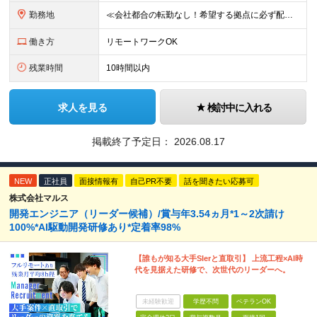
勤務地
≪会社都合の転勤なし！希望する拠点に必ず配属します。新潟Uターン・Iターン大歓迎！≫ 首都圏(東京、神奈川、千葉、埼玉)または新潟市、長岡市周辺のお客様先または各拠点での勤務となります。 ■東京支社
働き方
リモートワークOK
残業時間
10時間以内
求人を見る
検討中に入れる
掲載終了予定日：
2026.08.17
NEW
正社員
面接情報有
自己PR不要
話を聞きたい応募可
株式会社マルス
開発エンジニア（リーダー候補）/賞与年3.54ヵ月*1～2次請け
100%*AI駆動開発研修あり*定着率98%
【誰もが知る大手SIerと直取引】 上流工程×AI時
代を見据えた研修で、次世代のリーダーへ。
未経験歓迎
学歴不問
ベテランOK