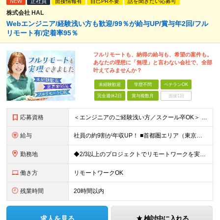
NEW
正社員
面接情報有
自己PR不要
話を聞きたい応募可
株式会社 HAL
Webエンジニア/経験浅い方も歓迎/99％が給与UP/賞与年2回/フル
リモート有/定着率95％
フルリモートも、納得の給与も、希望の案件も。
あなたの理想に「無理」と言わない会社で、全部
叶えてみませんか？
未経験歓迎
学歴不問
ベテランOK
完全週休2日
賞与複数月
面接1回
応募資格
＜エンジニアのご経験浅い方／スクール卒OK＞ ◆学歴不問 ◆未経験OK ＜こんな方は大歓迎！＞ ◎今の収入に不満がある方 ◎新しい言語・スキルに挑戦したい方 ◎腰を据えて活躍したい方 ◎頑張りを評価
給与
社員の約9割が年収UP！ ■首都圏エリア（東京、神奈川、千葉、埼玉勤務） 月給25万円～26万円（固定残業代含む） ※固定残業代は、時間外労働の有無に関わらず17時間分を30,000円～31,200
勤務地
◆2/3以上のプロジェクトでリモートワークを実施中！ ≪自社拠点≫ ・東京本社／東京都千代田区丸の内二丁目6番1号 丸の内パークビルディング6階 ・関西支社／⼤阪府⼤阪市中央区安⼟町2-3-13 ⼤
働き方
リモートワークOK
残業時間
20時間以内
求人を見る
検討中に入れる