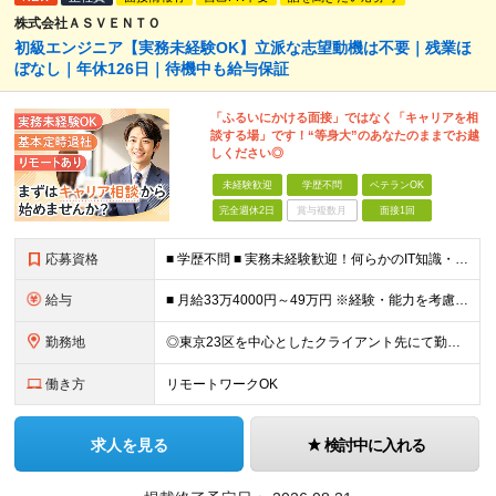
株式会社ＡＳＶＥＮＴＯ
初級エンジニア【実務未経験OK】立派な志望動機は不要｜残業ほ
ぼなし｜年休126日｜待機中も給与保証
「ふるいにかける面接」ではなく「キャリアを相
談する場」です！“等身大”のあなたのままでお越
しください◎
未経験歓迎
学歴不問
ベテランOK
完全週休2日
賞与複数月
面接1回
応募資格
■ 学歴不問 ■ 実務未経験歓迎！何らかのIT知識・学習経験をお持ちの方 （独学、ITスクール卒業生、少しだけ実務経験がある等、経験の浅い方も大歓迎です！） ＼こんな方にピッタリの環境です／ ◎面接
給与
■ 月給33万4000円～49万円 ※経験・能力を考慮して優遇します。 ※上記には固定残業代（月30時間分・6万3500円～9万3100円）を含みます。超過分は全額支給。 ※待機期間中全額給与を保証
勤務地
◎東京23区を中心としたクライアント先にて勤務いただきます（転居を伴う転勤なし） ◎在宅勤務も活用できます ■ 本社 東京都江戸川区南葛西3-5-3-402 (変更の範囲)上記を除く当社関連勤務地
働き方
リモートワークOK
求人を見る
検討中に入れる