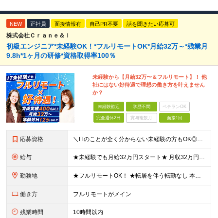
NEW
正社員
面接情報有
自己PR不要
話を聞きたい応募可
株式会社Ｃｒａｎｅ＆Ｉ
初級エンジニア*未経験OK！*フルリモートOK*月給32万～*残業月
9.8h*1ヶ月の研修*資格取得率100％
未経験から【月給32万〜＆フルリモート】！ 他
社にはない好待遇で理想の働き方を叶えません
か？
未経験歓迎
学歴不問
ベテランOK
完全週休2日
賞与複数月
面接1回
応募資格
＼ITのことが全く分からない未経験の方もOK◎／≪ポテンシャル採用実施中≫ ★未経験OK！フリータからの正社員デビューもOK！ ★学歴不問 ≪こんな方にピッタリです！≫ ◎未経験から本気でエンジニア
給与
★未経験でも月給32万円スタート★ 月収32万円～35万円＋各種手当（資格手当だけで毎月15万の上乗せ実績あり！） ★資格手当豊富！1資格につき最大3万円支給 ★功績手当の導入で、毎月のお給与に上乗
勤務地
★フルリモートOK！ ★転居を伴う転勤なし 本社またはプロジェクト先にて勤務いただきます！ ※プロジェクト先は一都三県及び23区内がメイン 【本社】 東京都新宿区神楽坂1-2 研究社英語センタービ
働き方
フルリモートがメイン
残業時間
10時間以内