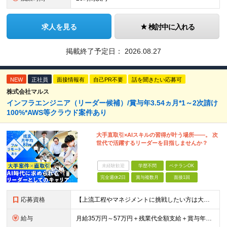
求人を見る
検討中に入れる
掲載終了予定日：
2026.08.27
NEW
正社員
面接情報有
自己PR不要
話を聞きたい応募可
株式会社マルス
インフラエンジニア（リーダー候補）/賞与年3.54ヵ月*1～2次請け
100%*AWS等クラウド案件あり
大手直取引×AIスキルの習得が叶う場所――。 次
世代で活躍するリーダーを目指しませんか？
未経験歓迎
学歴不問
ベテランOK
完全週休2日
賞与複数月
面接1回
応募資格
【上流工程やマネジメントに挑戦したい方は大歓迎です！】 ★インフラエンジニアとしての実務経験をお持ちの方 ★上記に加え、下記いずれかに該当する方 ・チームのリーダー／サブリーダーの経験をお持ちの方 ・
給与
月給35万円～57万円＋残業代全額支給＋賞与年3.45ヵ月(リーダー経験者) 月給32万円～43万円＋残業代全額支給＋賞与年3.45ヵ月(実務経験者) 入社時想定年収： 490万円～798万円(リー