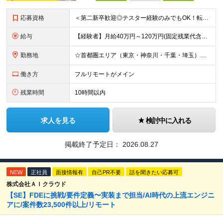
応募資格
＜第二新卒歓迎◎テスター経験のみでもOK！転職回数不問＞ ■学歴不問 ■ブランクOK ■エンジニアとしての実務経験が1年以上ある方 └開発、インフラ、工程、言語は一切不問！ ※未経験も若干名募集して
給与
【経験者】月給40万円～120万円(固定残業代含む)+各種手当 ★前職給与の総収入額を100％保証｜還元率84％〜100％ ★20代の平均年収570万円 ※月給には、みなし残業手当(月30時間／5万
勤務地
☆首都圏エリア（東京・神奈川・千葉・埼玉）・名古屋・大阪・福岡を中心とした全国各地のプロジェクト先に参画いただきます。 ※希望をヒアリングした上で決定します ☆全国各地からフルリモートOK 【本社】
働き方
フルリモートがメイン
残業時間
10時間以内
求人を見る
検討中に入れる
掲載終了予定日：
2026.08.27
NEW
正社員
面接情報有
自己PR不要
話を聞きたい応募可
株式会社ＡＩクラウド
【SE】FDEに挑戦/要件定義〜実装まで担当/AI時代の上流エンジニ
アに/案件数23,500件以上/リモート