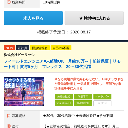
残業時間
10時間以内
求人を見る
検討中に入れる
掲載終了予定日：
2026.08.17
NEW
正社員
面接情報有
自己PR不要
株式会社ビーリッジ
フィールドエンジニア■未経験OK｜月給30万～｜前給保証｜リモ
ート可｜賞与5ヶ月｜フレックス｜20～30代活躍
単なる現場作業で終わらせない。AIやクラウドな
ど最先端技術を 一気通貫で経験し、圧倒的な市
場価値を手に入れる
未経験歓迎
学歴不問
ベテランOK
完全週休2日
賞与複数月
面接1回
応募資格
★20代～30代活躍中 ★未経験歓迎 ■学歴不問
給与
【★経験者の場合、前職給与を保証します】 月給30万円以上＋賞与年2回（※5ヶ月分支給実績あり） ※上記は最低保証額です。 ご経験やスキルに応じて当社規定内で決定します ※試用期間3ヶ月間あり・労