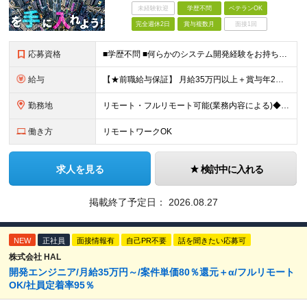
未経験歓迎
学歴不問
ベテランOK
完全週休2日
賞与複数月
面接1回
応募資格
■学歴不問 ■何らかのシステム開発経験をお持ちの方（業界経験不問） ■業界知識は不問です 入社後にはニッチな業界知識が必要になりますが、 入社時点の知識量は不問です！ 「エンジニアとして自分にしか
給与
【★前職給与保証】 月給35万円以上＋賞与年2回（※5ヶ月分支給実績あり） ※上記は最低保証額です。 ご経験やスキルに応じて当社規定内で決定します ※試用期間3ヶ月間あり・労働条件は本採用と変わり
勤務地
リモート・フルリモート可能(業務内容による)◆100％自社内開発 所在地：神奈川県横浜市港北区新横浜3-8-11 メットライフ新横浜ビル10F (変更の範囲)上記を除く当社関連勤務地 ※機器の導入
働き方
リモートワークOK
求人を見る
検討中に入れる
掲載終了予定日：
2026.08.27
NEW
正社員
面接情報有
自己PR不要
話を聞きたい応募可
株式会社 HAL
開発エンジニア/月給35万円～/案件単価80％還元＋α/フルリモート
OK/社員定着率95％