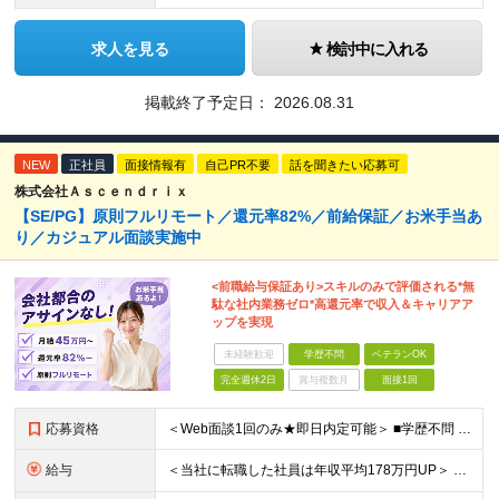
求人を見る
検討中に入れる
掲載終了予定日：
2026.08.31
NEW
正社員
面接情報有
自己PR不要
話を聞きたい応募可
株式会社Ａｓｃｅｎｄｒｉｘ
【SE/PG】原則フルリモート／還元率82%／前給保証／お米手当あ
り／カジュアル面談実施中
<前職給与保証あり>スキルのみで評価される*無
駄な社内業務ゼロ*高還元率で収入＆キャリアア
ップを実現
未経験歓迎
学歴不問
ベテランOK
完全週休2日
賞与複数月
面接1回
応募資格
＜Web面談1回のみ★即日内定可能＞ ■学歴不問 ■エンジニアとしての実務経験1年以上 （開発・インフラ・技術・工程など不問）
給与
＜当社に転職した社員は年収平均178万円UP＞ 月給45万円～120万円＋賞与＋各手当 ※経験・能力などを考慮の上、決定します ※案件の契約内容（月単金など）や昇給、賞与額はすべてシステム上で開示し