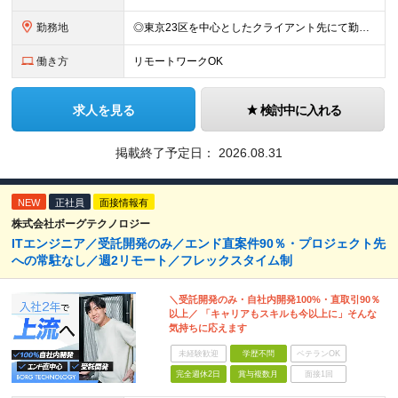
勤務地
◎東京23区を中心としたクライアント先にて勤務いただきます（転居を伴う転勤なし） ◎在宅勤務も活用できます ■ 本社 東京都江戸川区南葛西3-5-3-402 (変更の範囲)上記を除く当社関連勤務地
働き方
リモートワークOK
求人を見る
検討中に入れる
掲載終了予定日：
2026.08.31
NEW
正社員
面接情報有
株式会社ボーグテクノロジー
ITエンジニア／受託開発のみ／エンド直案件90％・プロジェクト先
への常駐なし／週2リモート／フレックスタイム制
＼受託開発のみ・自社内開発100%・直取引90％
以上／ 「キャリアもスキルも今以上に」そんな
気持ちに応えます
未経験歓迎
学歴不問
ベテランOK
完全週休2日
賞与複数月
面接1回