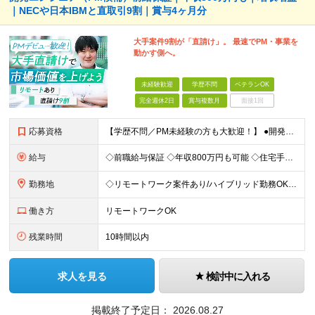
｜NECや日本IBMと直取引9割｜賞与4ヶ月分
大手案件9割が「直請け」。 最速でPM・事業を
動かす側へ。
未経験歓迎
学歴不問
ベテランOK
完全週休2日
賞与複数月
面接1回
応募資格
【学歴不問／PM未経験の方も大歓迎！】 ●開発エンジニアとしての実務経験をお持ちの方 ～採用担当者より～ 「PM経験が一切ない」という方もご心配なく！ 面接で一番大切にしているのは「これまでどんな業
給与
◇前職給与保証 ◇年収800万円も可能 ◇住宅手当・賞与年間4か月支給実績あり＋業績により、別途決算賞与あり 【PM・PL候補】 数名規模のチームでの進捗管理や、後輩・メンバーの指導・フォロー経験が
勤務地
◇リモートワーク案件あり/ハイブリッド勤務OK 【本社】東京都豊島区高田3-14-29 KDX高田馬場ビル2F ┗都内、神奈川県のプロジェクト先での勤務もございます。 ＜プロジェクト先エリア例＞
働き方
リモートワークOK
残業時間
10時間以内
求人を見る
検討中に入れる
掲載終了予定日：
2026.08.27