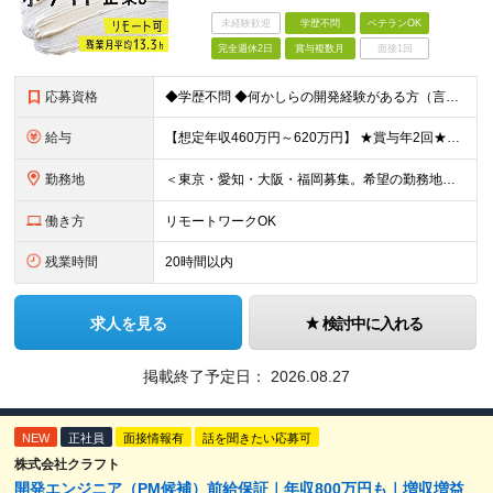
未経験歓迎
学歴不問
ベテランOK
完全週休2日
賞与複数月
面接1回
応募資格
◆学歴不問 ◆何かしらの開発経験がある方（言語不問） ＜以下のような方を歓迎します＞ ◎自社プロダクト開発に携わりたい方 ◎新しいサービスの企画から挑戦してみたい方 ◎これまでの経験を活かし管理職を
給与
【想定年収460万円～620万円】 ★賞与年2回★勤務地手当あり 月給30万円～41万円 ＜各種手当＞ ■勤務地手当（東京2万円／月、大阪1万円／月、名古屋5000円／月） ■通勤手当（月額5万円ま
勤務地
＜東京・愛知・大阪・福岡募集。希望の勤務地で働けます＞ 希望通りの配属＆転勤も基本なし！ 「プロジェクト人員の枠を広げたい」などといった、 会社からの強制的な異動・出向依頼はありません。 ■東京オフ
働き方
リモートワークOK
残業時間
20時間以内
求人を見る
検討中に入れる
掲載終了予定日：
2026.08.27
NEW
正社員
面接情報有
話を聞きたい応募可
株式会社クラフト
開発エンジニア（PM候補）前給保証｜年収800万円も｜増収増益