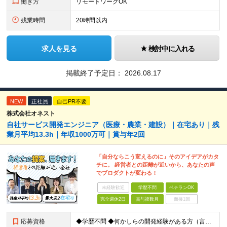
働き方
リモートワークOK
残業時間
20時間以内
求人を見る
検討中に入れる
掲載終了予定日：
2026.08.17
NEW
正社員
自己PR不要
株式会社オネスト
自社サービス開発エンジニア（医療・農業・建設）｜在宅あり｜残
業月平均13.3h｜年収1000万可｜賞与年2回
「自分ならこう変えるのに」そのアイデアがカタ
チに。 経営者との距離が近いから、あなたの声
でプロダクトが変わる！
未経験歓迎
学歴不問
ベテランOK
完全週休2日
賞与複数月
面接1回
応募資格
◆学歴不問 ◆何かしらの開発経験がある方（言語不問） ◆マネジメント経験がある方（規模不問） ＜以下のような方を歓迎します＞ ◎これまでの経験を活かし管理職を目指したい方 ◎新しいサービスの企画から