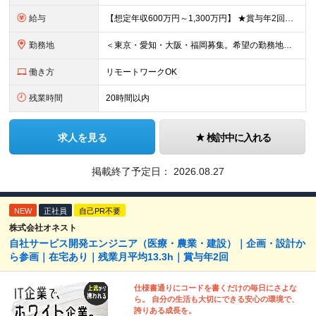
給与
【想定年収600万円～1,300万円】 ★賞与年2回＋勤務地手当＋残業手当（年平均残業時間にて算出）を含む ※基本給＋勤務地手当＋役職手当 ※勤務地手当：結婚の有無に関係なく、物価などの違いを考慮して
勤務地
＜東京・愛知・大阪・福岡募集。希望の勤務地で働けます＞ 希望通りの配属＆転勤も基本なし！ 「プロジェクト人員の枠を広げたい」などといった、 会社からの強制的な異動・出向依頼はありません。 ■東京オフ
働き方
リモートワークOK
残業時間
20時間以内
求人を見る
検討中に入れる
掲載終了予定日：
2026.08.27
NEW
正社員
自己PR不要
株式会社オネスト
自社サービス開発エンジニア（医療・農業・建設）｜企画・設計か
ら参画｜在宅あり｜残業月平均13.3h｜賞与年2回
仕様書通りにコードを書くだけの毎日にさよな
ら。 自分の生活も大切にできる安心の環境で、
誇りある成長を。