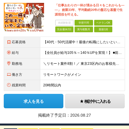
「仕事おわりの一杯が浸みる日々をこれからも―
―」 創業33年、平均勤続20年の盤石な基盤で生
涯現役を叶える。
未経験歓迎
学歴不問
ベテランOK
完全週休2日
賞与複数月
面接1回
応募資格
【40代・50代活躍中！最後の転職にしたいという方も大歓迎です◎】 ●学歴不問 ●Java、C言語、C++、C#、PHP、Pythonいずれかの開発経験がある方 ＼こんな方を待っています／ ★「今の
給与
【全社員が給与105％～140％UPを実現！】 ■前職給与の「総収入額」を105％以上保証 ■最高月給120万円・年収1000万円以上も可能 ■確定拠出年金（401K）完備で老後の備えも盤石 月給3
勤務地
＼リモート案件8割！／ 東京23区内のお客様先にて勤務していただきます。 本社所在地：神奈川県横浜市瀬谷区本郷3-1-17 第2斉藤ビル2F (変更の範囲)上記を除く当社関連勤務地
働き方
リモートワークがメイン
残業時間
20時間以内
求人を見る
検討中に入れる
掲載終了予定日：
2026.08.27