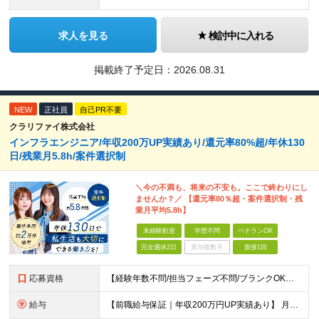
求人を見る
検討中に入れる
掲載終了予定日：
2026.08.31
NEW
正社員
自己PR不要
クラリファイ株式会社
インフラエンジニア/年収200万UP実績あり/還元率80%超/年休130
日/残業月5.8h/案件選択制
＼今の不満も、将来の不安も。ここで終わりにし
ませんか？／ 【還元率80％超・案件選択制・残
業月平均5.8h】
未経験歓迎
学歴不問
ベテランOK
完全週休2日
賞与複数月
面接1回
応募資格
【経験年数不問/担当フェーズ不問/ブランクOK】 ◆何らかのインフラ経験がある方（（3ヶ月以上でOK！） ◎業種未経験歓迎！ ◎学歴不問 ◎20代～50代まで幅広く活躍中！ ◎人柄重視の採用です♪
給与
【前職給与保証｜年収200万円UP実績あり】 月給35万円～103万円 ＜年収アップ事例＞ エンジニア：入社1年目 経験3年 月給46万円（諸手当含めず）※前職から月給16万円アップ エンジニア