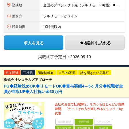
勤務地
全国のプロジェクト先（フルリモート可能） ■プロジェクトは100%完全選択制 ■帰社日なし（社内業務は一切ありません） 【拠点】 ◆本社／東京都新宿区西新宿2丁目6番1号 新宿住友ビル28階 ◆大阪
働き方
フルリモートがメイン
残業時間
10時間以内
求人を見る
検討中に入れる
掲載終了予定日：
2026.09.10
終了間近
正社員
面接情報有
自己PR不要
話を聞きたい応募可
株式会社システムズアプローチ
PG◆経験浅めOK◆リモートOK◆賞与実績4～5ヶ月分◆転職者全
員が年収UP◆入社祝い金30万円
会社のお金で社員旅行。そのうちほとんどが自由
時間。 「だってその方が楽しめるでしょ？」by
代表
未経験歓迎
学歴不問
ベテランOK
完全週休2日
賞与複数月
面接1回