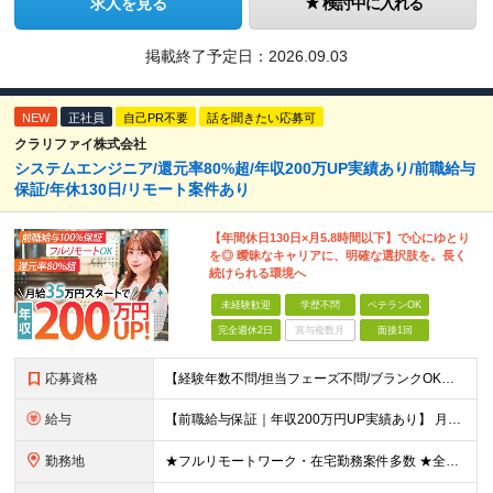
求人を見る
検討中に入れる
掲載終了予定日：
2026.09.03
NEW
正社員
自己PR不要
話を聞きたい応募可
クラリファイ株式会社
システムエンジニア/還元率80%超/年収200万UP実績あり/前職給与
保証/年休130日/リモート案件あり
【年間休日130日×月5.8時間以下】で心にゆとり
を◎ 曖昧なキャリアに、明確な選択肢を。長く
続けられる環境へ
未経験歓迎
学歴不問
ベテランOK
完全週休2日
賞与複数月
面接1回
応募資格
【経験年数不問/担当フェーズ不問/ブランクOK】 ◆何らかの開発経験がある方（1年未満でもOK！） ◎業種未経験歓迎！ ◎学歴不問 ◎20代～50代まで幅広く活躍中！ ◎人柄重視の採用です♪ ＼
給与
【前職給与保証｜年収200万円UP実績あり】 月給35万円～103万円 ＜年収アップ事例＞ エンジニア：入社1年目 経験3年 月給46万円（諸手当含めず）※前職から月給16万円アップ エンジニア
勤務地
★フルリモートワーク・在宅勤務案件多数 ★全国各地にプロジェクトあり ★希望を考慮・転居を伴う転勤は無し・在宅ワークOK ★東京・大阪に加えて、2023年1月に札幌・名古屋・福岡OPEN！ 【本社