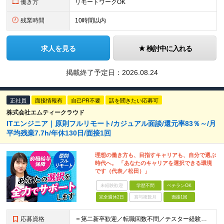
働き方
リモートワークOK
残業時間
10時間以内
求人を見る
検討中に入れる
掲載終了予定日：
2026.08.24
正社員
面接情報有
自己PR不要
話を聞きたい応募可
株式会社エムティークラウド
ITエンジニア｜原則フルリモート/カジュアル面談/還元率83％～/月
平均残業7.7h/年休130日/面接1回
理想の働き方も、目指すキャリアも、自分で選ぶ
時代へ。 「あなたのキャリアを選択できる環境
です（代表／松田）」
未経験歓迎
学歴不問
ベテランOK
完全週休2日
賞与複数月
面接1回
応募資格
＝第二新卒歓迎／転職回数不問／テスター経験のみでもOK＝ ■学歴不問 ■ブランクOK ■エンジニアとしての実務経験1年以上 ※開発・インフラ・工程・言語は不問 ※テスター、運用保守経験のみの方も歓迎