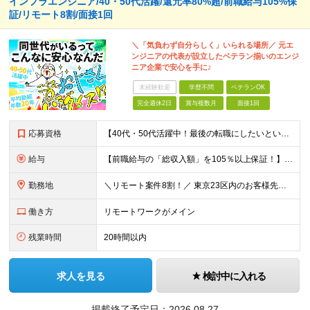
インフラエンジニア/40・50代活躍/還元率80%超/前職給与105%保
証/リモート8割/面接1回
＼「気負わず自分らしく」いられる場所／ 元エ
ンジニアの代表が設立したベテラン揃いのエンジ
ニア企業で安心を手に♪
未経験歓迎
学歴不問
ベテランOK
完全週休2日
賞与複数月
面接1回
応募資格
【40代・50代活躍中！最後の転職にしたいという方も大歓迎です◎】 ●学歴不問 ●インフラ（サーバ・ネットワーク）または開発の経験がある方 ＼こんな方を待っています／ ★「今の職場では正当に評価され
給与
【前職給与の「総収入額」を105％以上保証！】 ■賞与年2回＋業績賞与 ■年収900万円・1000万円以上も可能 ■全社員が前職より105％～140％の給与UPを実現 月給35万円〜120万円＋賞与
勤務地
＼リモート案件8割！／ 東京23区内のお客様先にて勤務していただきます。 本社所在地：神奈川県横浜市瀬谷区本郷3-1-17 第2斉藤ビル2F (変更の範囲)上記を除く当社関連勤務地
働き方
リモートワークがメイン
残業時間
20時間以内
求人を見る
検討中に入れる
掲載終了予定日：
2026.08.27