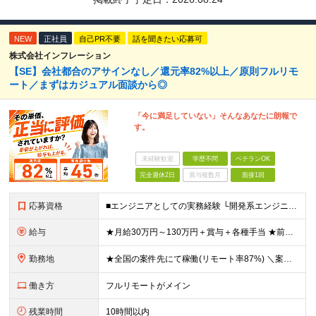
NEW
正社員
自己PR不要
話を聞きたい応募可
株式会社インフレーション
【SE】会社都合のアサインなし／還元率82%以上／原則フルリモ
ート／まずはカジュアル面談から◎
「今に満足していない」そんなあなたに朗報で
す。
未経験歓迎
学歴不問
ベテランOK
完全週休2日
賞与複数月
面接1回
応募資格
■エンジニアとしての実務経験 └開発系エンジニア／サーバ／NWの設計・構築や運用・保守／テクサポ経験／Web系 等 ◎学歴・ブランク・転職回数不問。20代、30代、40代が幅広く活躍中！ ◎選考はW
給与
★月給30万円～130万円＋賞与＋各種手当 ★前職給与保証 ※給与は案件単価に完全連動 ※案件の契約内容や昇給、賞与額はすべて開示いたします。 ※上記給与には、月30時間の固定残業代（57,143円
勤務地
★全国の案件先にて稼働(リモート率87%) ＼案件は「100%選択制」なので、理想の働き方が可能！／ ＼＼フルリモート・ハイブリッド・フル出社から選択可能です／／ ※事務作業／帰社日はありません
働き方
フルリモートがメイン
残業時間
10時間以内