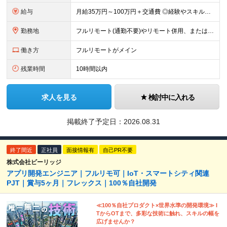
給与
月給35万円～100万円＋交通費 ◎経験やスキルを考慮し、最大限優遇します ◎上記月給は固定残業代月40時間分(月10万9,375～)を含みます。残業時間が超過した場合はその分追加支給します ◎試用
勤務地
フルリモート(通勤不要)やリモート併用、または首都圏を中心とするプロジェクト先での勤務 ★転勤はありません ■本社 東京都品川区西五反田3丁目15-6 リードシー目黒不動前ビル1-04 ※(変更
働き方
フルリモートがメイン
残業時間
10時間以内
求人を見る
検討中に入れる
掲載終了予定日：
2026.08.31
終了間近
正社員
面接情報有
自己PR不要
株式会社ビーリッジ
アプリ開発エンジニア｜フルリモ可｜IoT・スマートシティ関連
PJT｜賞与5ヶ月｜フレックス｜100％自社開発
≪100％自社プロダクト×世界水準の開発環境≫ I
TからOTまで、多彩な技術に触れ、スキルの幅を
広げませんか？