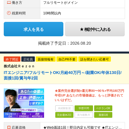
働き方
フルリモートがメイン
残業時間
10時間以内
求人を見る
検討中に入れる
掲載終了予定日：
2026.08.20
終了間近
正社員
面接情報有
自己PR不要
話を聞きたい応募可
株式会社Ｒｅｚｏｎ
ITエンジニア/フルリモートOK/月給40万円～/副業OK/年休130日/
面接1回/賞与年2回
★案件完全選択制×還元率80〜90％×平均180万円
年収UP あなたの市場価値は、もっと評価されて
いいはずだ。
未経験歓迎
学歴不問
ベテランOK
完全週休2日
賞与複数月
面接1回
応募資格
★Web面談1回！即日内定も可能です ★ITエンジニア実務経験1年以上 ★学歴不問、第二新卒歓迎 PG〜PMまで幅広く応募きております！ ●若手社員・中途入社でも幹部昇格可能！ ＼1つでも当てはまる