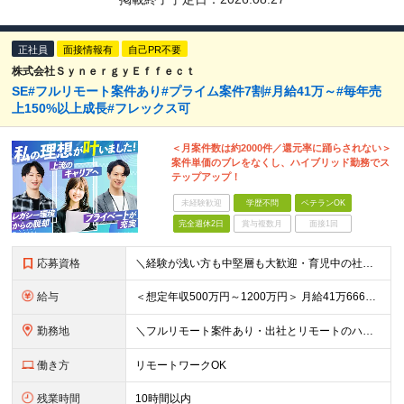
正社員
面接情報有
自己PR不要
株式会社ＳｙｎｅｒｇｙＥｆｆｅｃｔ
SE#フルリモート案件あり#プライム案件7割#月給41万～#毎年売
上150%以上成長#フレックス可
＜月案件数は約2000件／還元率に踊らされない＞
案件単価のブレをなくし、ハイブリッド勤務でス
テップアップ！
未経験歓迎
学歴不問
ベテランOK
完全週休2日
賞与複数月
面接1回
応募資格
＼経験が浅い方も中堅層も大歓迎・育児中の社員も活躍中／ ■学歴不問 ■開発エンジニアとしての経験2年以上 ■日本在住 ■日本語でのコミュニケーションが取れる方 ■外国籍の方はN1保有者 ★平均年齢3
給与
＜想定年収500万円～1200万円＞ 月給41万6666円～100万円+交通費+残業手当 ※残業代は別途全額支給します ※試用期間6ヶ月あり。給与以外の待遇の差異はありません ┗試用期間後に若干が給
勤務地
＼フルリモート案件あり・出社とリモートのハイブリッド勤務可能／ 【本社】東京都新宿区西新宿三丁目3番-13号西新宿水間ビル6階 ★ハイブリッド出社や出社メインでの勤務をご希望の方もぜひご応募ください
働き方
リモートワークOK
残業時間
10時間以内