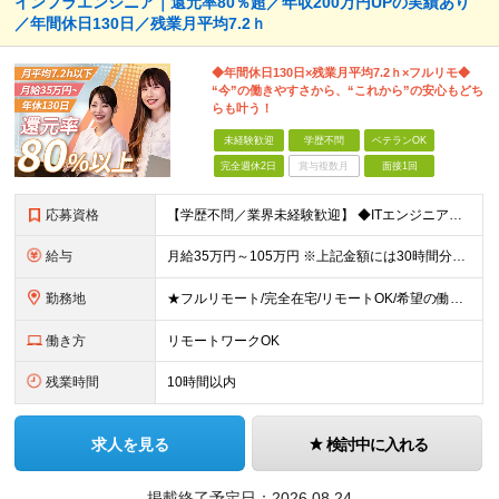
インフラエンジニア｜還元率80％超／年収200万円UPの実績あり
／年間休日130日／残業月平均7.2ｈ
◆年間休日130日×残業月平均7.2ｈ×フルリモ◆
“今”の働きやすさから、“これから”の安心もどち
らも叶う！
未経験歓迎
学歴不問
ベテランOK
完全週休2日
賞与複数月
面接1回
応募資格
【学歴不問／業界未経験歓迎】 ◆ITエンジニアとしての実務経験がある方 （開発・インフラ・テスト・ヘルプデスクなどジャンル不問） ※ブランクがある方、独学から実務経験をお持ちの方も大歓迎。 ※使用言
給与
月給35万円～105万円 ※上記金額には30時間分・6万6000円～19.9万円の固定残業代が含まれています。 固定残業代を超える勤務が発生した場合は、追加支給いたします。 ※試用期間3ヶ月あり。期間
勤務地
★フルリモート/完全在宅/リモートOK/希望の働き方が叶う ◆ご自身のご希望や居住地を考慮し、決定します。 ◆転居を伴う転勤はありません。 全国各地のプロジェクト先での勤務となります。 【東京本
働き方
リモートワークOK
残業時間
10時間以内
求人を見る
検討中に入れる
掲載終了予定日：
2026.08.24