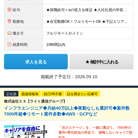
給与
★前職給与＋αの収入を保証 ★入社社員の年収平均180万円UP ★給与テーブル完全公開 https://x.gd/tzNEC ★月給40万円〜125万円(高還元)+各種手当+毎月賞与 ＜各種手当
勤務地
★在宅勤務OK！フルリモートOK ★下記エリアを中心とするクライアント先または自宅で勤務 （東京・神奈川・埼玉・千葉メイン） ＜渋谷オフィス＞ 東京都渋谷区神南1丁目23−10 3階 ※変更の範囲：
働き方
フルリモートがメイン
残業時間
10時間以内
求人を見る
検討中に入れる
掲載終了予定日：
2026.09.10
正社員
面接情報有
自己PR不要
話を聞きたい応募可
株式会社Ｃ３【ライト通信グループ】
インフラエンジニア◆月給40万以上◆夜勤なしも選択可◆案件数
7000件超◆リモート案件多数◆AWS・GCPなど
「次のステージ」を、一緒に選ぼう。 7000件の
案件×専任担当の伴走で、 後悔しないキャリア設
計を。