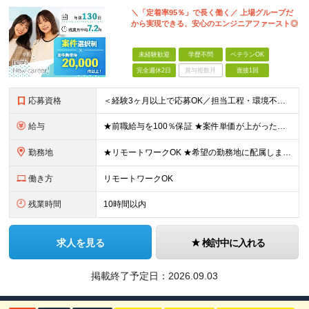
＼「定着率95％」で長く働く／ 上場グループだ
から実現できる、安心のエンジニアファースト◎
未経験歓迎
学歴不問
ベテランOK
完全週休2日
賞与複数月
面接1回
応募資格
＜経験3ヶ月以上で応募OK／担当工程・環境不問／ブランクOK＞ ★20代～50代まで幅広く活躍中 ★キャリア20年以上のベテランも歓迎 ★子育てと両立しながら働く社員も在籍 ★ブランクあり・正社員デビ
給与
★前職給与を100％保証 ★案件単価が上がったら即昇給反映！ ＼想定年収420万円～1080万円／ 月給35万円～90万円＋交通費全額支給＋各種手当 平均150～200万円年収UPを実現！ ーーー
勤務地
★リモートワークOK ★希望の勤務地に配属します ★転居を伴う転勤はありません お客様先での勤務となります。 ■東京本社／東京都新宿区西新宿1-20-3 ■大阪支社／大阪府大阪市中央区安土町2-3
働き方
リモートワークOK
残業時間
10時間以内
求人を見る
検討中に入れる
掲載終了予定日：
2026.09.03