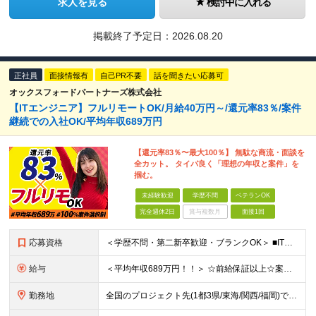
求人を見る
検討中に入れる
掲載終了予定日：
2026.08.20
正社員
面接情報有
自己PR不要
話を聞きたい応募可
オックスフォードパートナーズ株式会社
【ITエンジニア】フルリモートOK/月給40万円～/還元率83％/案件
継続での入社OK/平均年収689万円
【還元率83％〜最大100％】 無駄な商流・面談を
全カット。 タイパ良く「理想の年収と案件」を
掴む。
未経験歓迎
学歴不問
ベテランOK
完全週休2日
賞与複数月
面接1回
応募資格
＜学歴不問・第二新卒歓迎・ブランクOK＞ ■ITシステム／インフラの開発・運用・保守いずれかの工程に携わった経験がある方 ┗ITエンジニアとして、1年以上活躍されている方を想定しています。 ┗分野、
給与
＜平均年収689万円！！＞ ☆前給保証以上☆案件待機期間も給与保証あり☆ 月給40万円～120万円（固定残業代含む） ※経験や能力を考慮し決定します ※試用期間6ヶ月あり。条件や待遇に差異はありませ
勤務地
全国のプロジェクト先(1都3県/東海/関西/福岡)での勤務となります。 ★全国から参画可能な案件あり！ ★リモートワーク・リモート併用・常駐案件すべてあり！ ★転居を伴う転勤はナシ ┗1人1人の働き