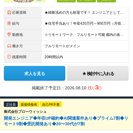
応募資格
★経験浅めの方も歓迎です！ エンジニアとしてマイペースに成長してける環境をお探しなら、まずは“元エンジニア”の社長・野﨑と話に来てください！ ◆オープン・Web系システム、汎用機システムの開発経験を
給与
★住宅手当あり！年収420万円～900万円（月収28万～60万円） ★当社への転職者全員が、前職と比べて年収アップを実現しています！ ■実務経験5年以上 ＜年収600万円～（月収39.5万円～）※各
勤務地
☆リモートワーク、フルリモート可能 都内の各プロジェクト先にてご勤務いただきます。 勤務地は、希望を考慮して決定いたします。 ※会社都合による転勤はありません ※変更の範囲：上記を除く当社関連勤務
働き方
フルリモートがメイン
残業時間
20時間以内
求人を見る
検討中に入れる
3
掲載終了予定日：
2026.08.10
残り
日
正社員
面接情報有
自己PR不要
株式会社ブローウィッシュ
開発エンジニア◆年収UP確約◆AI関連案件あり◆プライム7割◆リ
モート9割◆受託開発あり◆20〜30代が7割