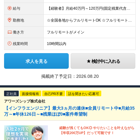
給与
【経験者】月給40万円～120万円(固定残業代含む)+各種手当 ★前職給与の総収入額を100％保証｜還元率83％〜 ※固定残業代は、時間外労働の有無に関わらず30時間分を、月5万8000円～15万7
勤務地
☆全国各地からフルリモートOK ☆フルリモートの社員が約8割！ ※希望をヒアリングした上で決定します 現在100名の社員のうち、約80名がフルリモートで活躍中。 一都三県、大阪、福岡、札幌、名古屋な
働き方
フルリモートがメイン
残業時間
10時間以内
求人を見る
検討中に入れる
掲載終了予定日：
2026.08.20
正社員
面接情報有
自己PR不要
話を聞きたい応募可
アワーズシップ株式会社
【インフラエンジニア】最大3ヵ月の連休■全員リモート中■月給35
万～■年休126日～■残業ほぼ0■案件希望制
経験が浅くてもOK◎ やりたいことを叶えながら
【年収200万UP】だって可能です！