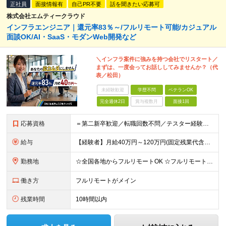
正社員
面接情報有
自己PR不要
話を聞きたい応募可
株式会社エムティークラウド
インフラエンジニア｜還元率83％～/フルリモート可能/カジュアル
面談OK/AI・SaaS・モダンWeb開発など
＼インフラ案件に強みを持つ会社でリスタート／
まずは、一度会ってお話ししてみませんか？（代
表／松田）
未経験歓迎
学歴不問
ベテランOK
完全週休2日
賞与複数月
面接1回
応募資格
＝第二新卒歓迎／転職回数不問／テスター経験のみでもOK＝ ■学歴不問 ■ブランクOK ■エンジニアとしての実務経験1年以上 ※開発・インフラ・工程・言語は不問 ※テスター、運用保守経験のみの方も歓迎
給与
【経験者】月給40万円～120万円(固定残業代含む)+各種手当 ★前職給与の総収入額を100％保証｜還元率83％〜 ※固定残業代は、時間外労働の有無に関わらず30時間分を、月5万8000円～15万7
勤務地
☆全国各地からフルリモートOK ☆フルリモートの社員が約8割！ ※希望をヒアリングした上で決定します 現在100名の社員のうち、約80名がフルリモートで活躍中。 一都三県、大阪、福岡、札幌、名古屋な
働き方
フルリモートがメイン
残業時間
10時間以内