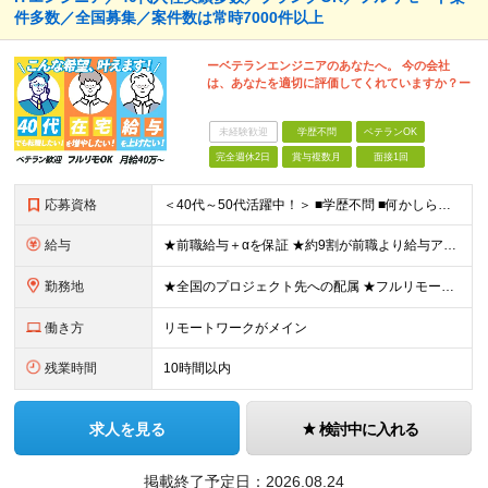
件多数／全国募集／案件数は常時7000件以上
ーベテランエンジニアのあなたへ。 今の会社
は、あなたを適切に評価してくれていますか？ー
未経験歓迎
学歴不問
ベテランOK
完全週休2日
賞与複数月
面接1回
応募資格
＜40代～50代活躍中！＞ ■学歴不問 ■何かしらの開発経験をお持ちの方 ■ブランクOK ★ミドル～シニア層が多数活躍しています！ ▼こんな方は、ぜひご応募ください▼ □最後の転職先をお探しの方 □
給与
★前職給与＋αを保証 ★約9割が前職より給与アップを実現 月給40万円以上＋各種手当＋賞与 ＜9割が年収アップを実現＞ 入社されたエンジニアの9割が前職よりも給与アップをしています！ 残り1割は前
勤務地
★全国のプロジェクト先への配属 ★フルリモートワーク案件あり ★転勤なし 勤務地はご希望を考慮し、決定します。 「自宅から近い場所が良い」といった要望もお聞かせください！ ＜配属エリア＞ ［東北］
働き方
リモートワークがメイン
残業時間
10時間以内
求人を見る
検討中に入れる
掲載終了予定日：
2026.08.24