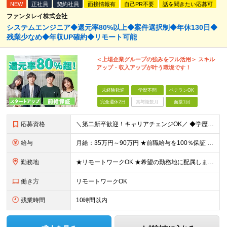
NEW
正社員
契約社員
面接情報有
自己PR不要
話を聞きたい応募可
ファンタレイ株式会社
システムエンジニア◆還元率80%以上◆案件選択制◆年休130日◆
残業少なめ◆年収UP確約◆リモート可能
＜上場企業グループの強みをフル活用＞ スキル
アップ・収入アップが叶う環境です！
未経験歓迎
学歴不問
ベテランOK
完全週休2日
賞与複数月
面接1回
応募資格
＼第二新卒歓迎！キャリアチェンジOK／ ◆学歴不問 ◆何らかの開発経験がある方（年数・フェーズ不問） ★人柄重視の採用 ＼こんな方にピッタリです！／ ◇スタートアップ企業で新しいキャリアを歩みたい方
給与
月給：35万円～90万円 ★前職給与を100％保証 ★経験・能力を考慮の上、決定 ★案件内容の開示・明確な評価制度 ★案件単価が上がったら即昇給反映！ ※上記には固定残業代（6万6500円～21万
勤務地
★リモートワークOK ★希望の勤務地に配属します ★転居を伴う転勤はありません お客様先での勤務となります。 【本社】東京都新宿区西新宿1-20-3 【大阪】大阪府大阪市中央区安土町2-3-13
働き方
リモートワークOK
残業時間
10時間以内