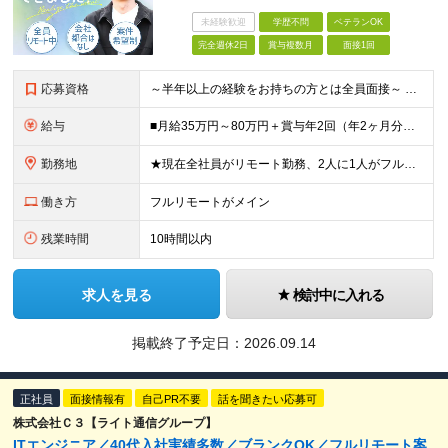
未経験歓迎
学歴不問
ベテランOK
完全週休2日
賞与複数月
面接1回
応募資格
～半年以上の経験をお持ちの方とは全員面接～ ■インフラエンジニアの実務経験をお持ちの方（運用・保守のみもOK） ■学歴不問 ＼こんな方にピッタリ／ □自分の頑張りが会社の成長につながることを実感した
給与
■月給35万円～80万円＋賞与年2回（年2ヶ月分） ※スキル・経験などを考慮し決定します ※試用期間6ヶ月あり。期間中は契約社員となります。その他の待遇に差異はありません（試用期間終了後、昇給の可能性
勤務地
★現在全社員がリモート勤務、2人に1人がフルリモート中 ★転勤なし！ ★地方移住の相談にも柔軟に対応します ■関東（東京・埼玉・神奈川・千葉）、関西（大阪）のプロジェクト先 ※希望や居住地を考慮し、
働き方
フルリモートがメイン
残業時間
10時間以内
求人を見る
検討中に入れる
掲載終了予定日：
2026.09.14
正社員
面接情報有
自己PR不要
話を聞きたい応募可
株式会社Ｃ３【ライト通信グループ】
ITエンジニア／40代入社実績多数／ブランクOK／フルリモート案