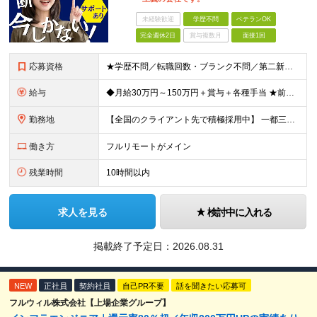
未経験歓迎
学歴不問
ベテランOK
完全週休2日
賞与複数月
面接1回
応募資格
★学歴不問／転職回数・ブランク不問／第二新卒も歓迎！ 【応募条件】 エンジニア実務経験がある方 ※領域や担当工程は問いません。 ◎学歴・ブランク・転職回数不問。 ◎選考はWebで完結！即日内定も！
給与
◆月給30万円～150万円＋賞与＋各種手当 ★前職給与保証／スキル・経験により決定します。 ★給与は案件単価に完全連動 ★案件の契約内容や昇給、賞与額はすべて開示いたします。 ※上記給与には、月3
勤務地
【全国のクライアント先で積極採用中】 一都三県／関西／九州／東海を中心に全国の案件をご用意。 ★完全在宅勤務も可！ ★プロジェクトは完全選択制 ★フルリモート案件の選択も可能 【100％希望の案件に
働き方
フルリモートがメイン
残業時間
10時間以内
求人を見る
検討中に入れる
掲載終了予定日：
2026.08.31
NEW
正社員
契約社員
自己PR不要
話を聞きたい応募可
フルウィル株式会社【上場企業グループ】