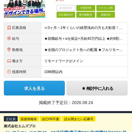
未経験歓迎
学歴不問
ベテランOK
完全週休2日
賞与複数月
面接1回
応募資格
≪3ヶ月～1年くらいの経歴浅めの方も大歓迎！≫ ★設計・構築から運用・保守まで、フェーズ不問で歓迎します！ ■インフラエンジニアとして何かしらの経験をお持ちの方（工程不問） ■第二新卒・ブランクOK
給与
★前職給与＋αを保証×月給40万円以上 ★約9割が前職より給与アップを実現 月給40万円以上＋各種手当＋賞与 ＜9割が年収アップを実現＞ 入社されたエンジニアの9割が前職よりも給与アップをしていま
勤務地
★全国のプロジェクト先への配属 ★フルリモートワーク案件あり ★転勤なし 勤務地はご希望を考慮し、決定します。 「自宅から近い場所が良い」といった要望もお聞かせください！ ＜配属エリア＞ ［東北］
働き方
リモートワークがメイン
残業時間
10時間以内
求人を見る
検討中に入れる
掲載終了予定日：
2026.08.24
正社員
面接情報有
自己PR不要
話を聞きたい応募可
株式会社エムズプロ