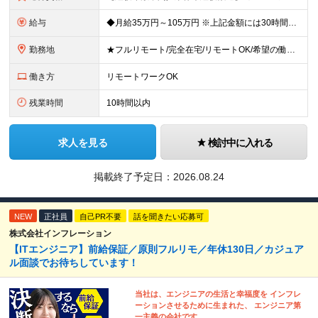
給与
◆月給35万円～105万円 ※上記金額には30時間分・6万6000円～19.9万円の固定残業代が含まれています。 固定残業代を超える勤務が発生した場合は、追加支給いたします。 ※試用期間3ヶ月あり
勤務地
★フルリモート/完全在宅/リモートOK/希望の働き方が叶う ◆ご自身のご希望や居住地を考慮し、決定します。 ◆転居を伴う転勤はありません。 全国各地のプロジェクト先での勤務となります。 【東京本
働き方
リモートワークOK
残業時間
10時間以内
求人を見る
検討中に入れる
掲載終了予定日：
2026.08.24
NEW
正社員
自己PR不要
話を聞きたい応募可
株式会社インフレーション
【ITエンジニア】前給保証／原則フルリモ／年休130日／カジュア
ル面談でお待ちしています！
当社は、エンジニアの生活と幸福度を インフレ
ーションさせるために生まれた、 エンジニア第
一主義の会社です。