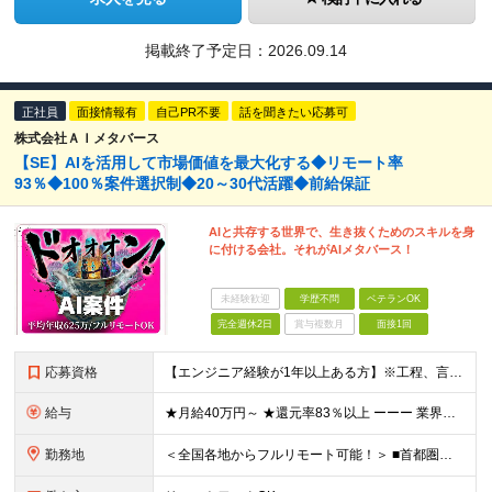
掲載終了予定日：
2026.09.14
正社員
面接情報有
自己PR不要
話を聞きたい応募可
株式会社ＡＩメタバース
【SE】AIを活用して市場価値を最大化する◆リモート率
93％◆100％案件選択制◆20～30代活躍◆前給保証
AIと共存する世界で、生き抜くためのスキルを身
に付ける会社。それがAIメタバース！
未経験歓迎
学歴不問
ベテランOK
完全週休2日
賞与複数月
面接1回
応募資格
【エンジニア経験が1年以上ある方】※工程、言語、領域、プロジェクト規模は問いません。 【必須条件】 ■エンジニア実務経験が1年以上ある方 ※工程、言語、領域、プロジェクト規模は問いません。 ※学歴不
給与
★月給40万円～ ★還元率83％以上 ーーー 業界最高水準の還元率を実現。 単価連動型の透明な報酬設計により、最先端技術への挑戦がそのまま収入アップにつながります。 ※上記には固定残業代（30時
勤務地
＜全国各地からフルリモート可能！＞ ■首都圏エリア（東京・神奈川・千葉・埼玉）・大阪・名古屋・福岡を中心とした全国各地のプロジェクト先に参画いただきます。 ※ご希望をお伺いした上で決定いたします ※転