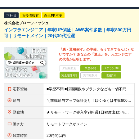
正社員
面接情報有
自己PR不要
株式会社ブローウィッシュ
インフラエンジニア｜年収UP保証｜AWS案件多数｜年収800万円
可｜リモートメイン｜20代30代活躍
『脱・運用保守』の準備、もうできてるんじゃな
いですか？ あなたの『適正』を、元エンジニア
の代表が証明します。
未経験歓迎
学歴不問
ベテランOK
完全週休2日
賞与複数月
面接1回
応募資格
■学歴不問 ■転職回数やブランクなども一切不問 ■インフラエンジニアとしての経験をお持ちの方(目安2年以上）
給与
＼前職給与アップ保証あり！ゆくゆくは年収800万以上も可能／ ■設計・構築のご経験がある方 月給45万円～＋インセンティブ 入社後、年収が300万円と大幅にアップした事例もございます！ 前職と同等
勤務地
★リモートワーク導入率9割(週1日程度出勤) ※出社が伴う場合は東京23区・横浜を中心としたクライアント先になります。 ※配属先は希望を考慮します。 【本社】 東京都千代田区神田須田町1-3-33
働き方
リモートワークがメイン
残業時間
20時間以内