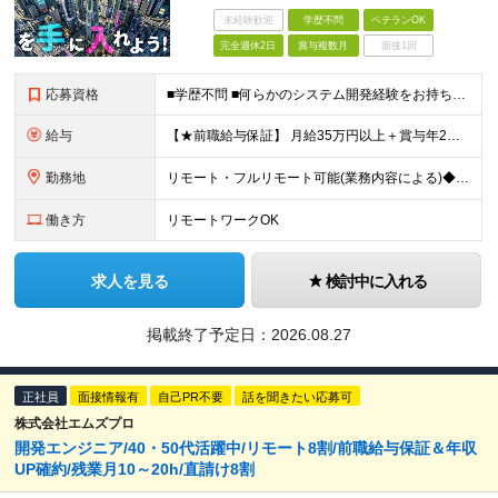
未経験歓迎
学歴不問
ベテランOK
完全週休2日
賞与複数月
面接1回
応募資格
■学歴不問 ■何らかのシステム開発経験をお持ちの方（業界経験不問） ■業界知識は不問です 入社後にはニッチな業界知識が必要になりますが、 入社時点の知識量は不問です！ 「エンジニアとして自分にしか
給与
【★前職給与保証】 月給35万円以上＋賞与年2回（※5ヶ月分支給実績あり） ※上記は最低保証額です。 ご経験やスキルに応じて当社規定内で決定します ※試用期間3ヶ月間あり・労働条件は本採用と変わり
勤務地
リモート・フルリモート可能(業務内容による)◆100％自社内開発 所在地：神奈川県横浜市港北区新横浜3-8-11 メットライフ新横浜ビル10F (変更の範囲)上記を除く当社関連勤務地 ※機器の導入
働き方
リモートワークOK
求人を見る
検討中に入れる
掲載終了予定日：
2026.08.27
正社員
面接情報有
自己PR不要
話を聞きたい応募可
株式会社エムズプロ
開発エンジニア/40・50代活躍中/リモート8割/前職給与保証＆年収
UP確約/残業月10～20h/直請け8割