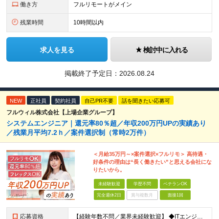
働き方
フルリモートがメイン
残業時間
10時間以内
求人を見る
検討中に入れる
掲載終了予定日：
2026.08.24
NEW
正社員
契約社員
自己PR不要
話を聞きたい応募可
フルウィル株式会社【上場企業グループ】
システムエンジニア｜還元率80％超／年収200万円UPの実績あり
／残業月平均7.2ｈ／案件選択制（常時2万件）
＜月給35万円～×案件選択×フルリモ＞ 高待遇・
好条件の理由は“長く働きたい”と思える会社にな
りたいから。
未経験歓迎
学歴不問
ベテランOK
完全週休2日
賞与複数月
面接1回
応募資格
【経験年数不問／業界未経験歓迎】 ◆ITエンジニアとしての実務経験がある方 （開発・インフラ・テスト・ヘルプデスクなどジャンル不問） ※学歴不問 ※ブランクがある方、独学から実務経験をお持ちの方も大