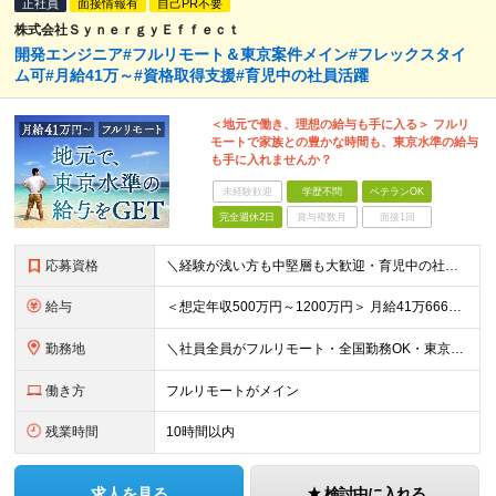
正社員
面接情報有
自己PR不要
株式会社ＳｙｎｅｒｇｙＥｆｆｅｃｔ
開発エンジニア#フルリモート＆東京案件メイン#フレックスタイ
ム可#月給41万～#資格取得支援#育児中の社員活躍
＜地元で働き、理想の給与も手に入る＞ フルリ
モートで家族との豊かな時間も、東京水準の給与
も手に入れませんか？
未経験歓迎
学歴不問
ベテランOK
完全週休2日
賞与複数月
面接1回
応募資格
＼経験が浅い方も中堅層も大歓迎・育児中の社員も活躍中／ ■学歴不問 ■開発エンジニアとしての経験2年以上 ■日本在住 ■日本語でのコミュニケーションが取れる方 ■外国籍の方はN1保有者 ★平均年齢3
給与
＜想定年収500万円～1200万円＞ 月給41万6666円～100万円+交通費+残業手当 ※残業代は別途全額支給します ※試用期間6ヶ月あり。給与以外の待遇の差異はありません ┗試用期間後に若干給
勤務地
＼社員全員がフルリモート・全国勤務OK・東京都内の案件がメイン／ 【本社】東京都新宿区西新宿三丁目3番-13号西新宿水間ビル6階 ★ハイブリッド出社や出社メインでの勤務をご希望の方もぜひご応募くださ
働き方
フルリモートがメイン
残業時間
10時間以内
求人を見る
検討中に入れる