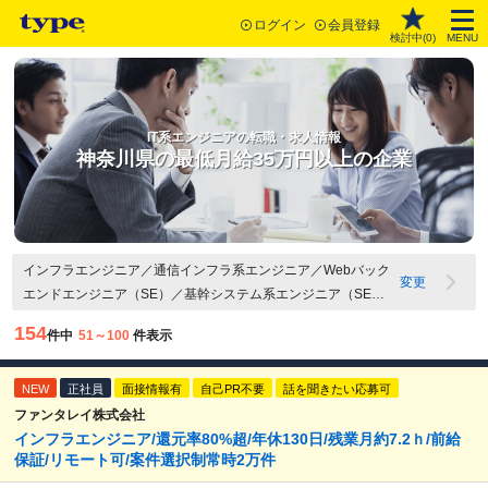
ログイン
会員登録
検討中(
0
)
MENU
IT系エンジニアの転職・求人情報
神奈川県の最低月給35万円以上の企業
インフラエンジニア／通信インフラ系エンジニア／Webバック
変更
エンドエンジニア（SE）／基幹システム系エンジニア（SE）
／組み込み系・IoTエンジニア（SE）／その他アプリケーショ
154
件中
51～100
件表示
ン開発エンジニア（SE）／Webバックエンドエンジニア
（PG）／Webフロントエンドエンジニア（PG）／基幹システ
NEW
ム系エンジニア（PG）／組み込み系・IoTエンジニア（PG）／
正社員
面接情報有
自己PR不要
話を聞きたい応募可
その他・アプリケーション開発エンジニア（PG）／QAエンジ
ファンタレイ株式会社
インフラエンジニア/還元率80%超/年休130日/残業月約7.2ｈ/前給
ニア・テスター／テクニカルサポート・ヘルプデスク／社内
保証/リモート可/案件選択制常時2万件
SE・情報システムエンジニア／その他IT・Webエンジニア関連
職／神奈川県／最低月給35万円以上