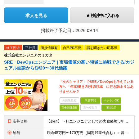
求人を見る
検討中に入れる
掲載終了予定日：
2026.09.14
終了間近
正社員
面接情報有
自己PR不要
話を聞きたい応募可
株式会社エンジニアのミカタ
SRE・DevOpsエンジニア | 市場価値の高い領域に挑戦できる/カジ
ュアル面談から◎/20〜30代活躍
「次のキャリア」でSRE／DevOpsを考えている
方へ 「年収/働き方/技術領域」に行き詰まりはあ
りませんか？
未経験歓迎
学歴不問
ベテランOK
完全週休2日
賞与複数月
面接1回
応募資格
【必須】 ・ITエンジニアとしての実務経験 3年以上 （インフラエンジニア／サーバーエンジニア／ネットワークエンジニア／クラウドエンジニア／社内SE／バックエンドエンジニア等、領域不問） ・AWS／G
給与
月給45万円〜170万円（固定残業代含む）＋賞与＋インセンティブ 想定年収：620万円〜2,000万円 ◎入社した全員が年収UP（平均170万円UP） ※経験・能力などを考慮の上、決定します。 ※月