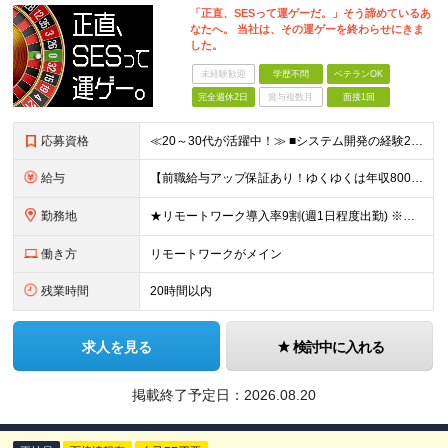
「正直、SESって運ゲーだ。」そう諦めているあ
なたへ。 当社は、その運ゲーを終わらせにきま
した。
未経験歓迎
学歴不問
ベテランOK
完全週休2日
賞与複数月
面接1回
応募資格
≪20～30代が活躍中！≫ ■システム開発の経験2年以上(言語・上流経験不問) ■学歴不問 ≪こんな方はぜひご応募ください≫ ◎上流工程にチャレンジしたい方 ◎Web案件に挑戦したい方 ◎最先端案件
給与
【前職給与アップ保証あり！ゆくゆくは年収800万以上も可能】 ■月給45万円～＋インセンティブ 入社後、年収が300万円と大幅にアップした事例もございます！ 前職と同等かそれ以上の給与を支給していま
勤務地
★リモートワーク導入率9割(週1日程度出勤) ※出社が伴う場合は東京23区・横浜を中心としたクライアント先になります。 ※配属先は希望を考慮します。 【本社】 東京都千代田区神田須田町1-3-33
働き方
リモートワークがメイン
残業時間
20時間以内
求人を見る
検討中に入れる
掲載終了予定日：
2026.08.20