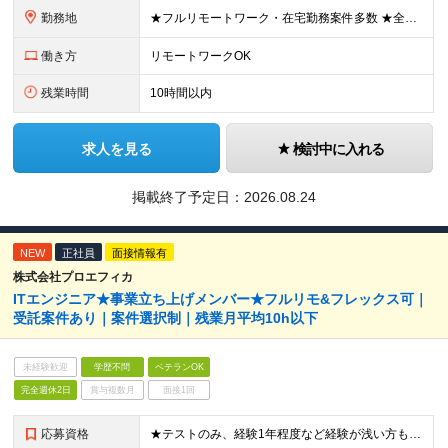
勤務地
★フルリモートワーク・在宅勤務案件多数 ★全国各地にプロジェクトあり ★希望を考慮・転居を伴う転勤は無し・在宅ワークOK ★東京・大阪に加えて、2023年1月に札幌・名古屋・福岡OPEN！ 【本社
働き方
リモートワークOK
残業時間
10時間以内
求人を見る
検討中に入れる
掲載終了予定日：
2026.08.24
NEW
正社員
面接情報有
株式会社プロエフィカ
ITエンジニア★事業立ち上げメンバー★フルリモ&フレックス可｜
受託案件あり｜案件選択制｜残業月平均10h以下
未経験歓迎
学歴不問
ベテランOK
完全週休2日
賞与複数月
面接1回
応募資格
★テストのみ、経験1年程度など経験が浅い方も歓迎します！ ■学歴不問 ■システム開発における実務経験をお持ちの方 ◎先輩のサポートなど経験が浅い方から、PLクラスまで、幅広い層を歓迎します ◎大規模