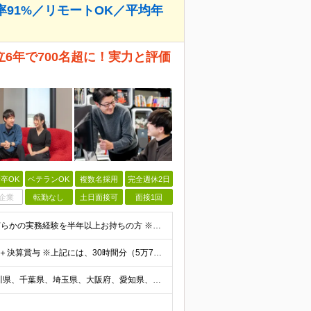
91%／リモートOK／平均年
6年で700名超に！実力と評価
卒OK
ベテランOK
複数名採用
完全週休2日
企業
転勤なし
土日面接可
面接1回
【学歴不問/第二新卒歓迎/ブランクOK】 ◆IT業界での何らかの実務経験を半年以上お持ちの方 ※経験した工程・使用製品などは不問です。 ◆学歴不問
★前職比平均150万円も年収UP！ 月給32万円～67万円＋決算賞与 ※上記には、30時間分（5万7千円～12万1千円）の固定残業代が含まれています。 ◇超過分は別途支給 ◇試用期間3ヶ月（期間中の
《各地の好条件の案件から選択可能！》 東京都、神奈川県、千葉県、埼玉県、大阪府、愛知県、福岡県の各プロジェクト先 ※希望を最大限考慮 ※リモート案件あり ※転居を伴う転勤なし ※U・Iターンも歓迎