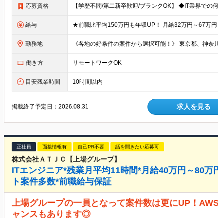
応募資格
給与
勤務地
働き方
リモートワークOK
目安残業時間
10時間以内
求人を見る
掲載終了予定日：
2026.08.31
正社員
面接情報有
自己PR不要
話を聞きたい応募可
株式会社ＡＴＪＣ【上場グループ】
ITエンジニア*残業月平均11時間*月給40万円～80
ト案件多数*前職給与保証
上場グループの一員となって案件数は更にUP！AW
ャンスもあります◎