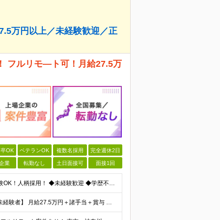
7.5万円以上／未経験歓迎／正
 フルリモ―ト可！月給27.5万
卒OK
ベテランOK
複数名採用
完全週休2日
企業
転勤なし
土日面接可
面接1回
ITに興味がある」その気持ちだけで応募OK！ 完全未経験OK！人柄採用！ ◆未経験歓迎 ◆学歴不問、文系理系不問 ◆第二新卒歓迎 ★経験や知識よりも、あなたの「挑戦したい」という気持ちを重視します
★転職後、年収が100万円以上UPした社員も多数！ 【未経験者】 月給27.5万円＋諸手当＋賞与 【経験者】※実務3年以上を想定 月給30万円以上＋諸手当＋賞与 ※経験やスキルに応じて決定します