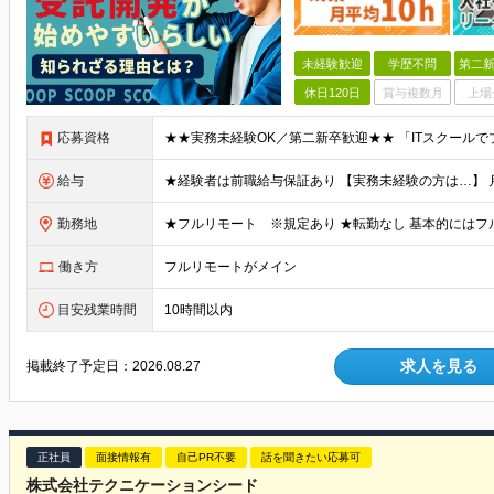
未経験歓迎
学歴不問
第二新
休日120日
賞与複数月
上場
応募資格
給与
勤務地
働き方
フルリモートがメイン
目安残業時間
10時間以内
求人を見る
掲載終了予定日：
2026.08.27
正社員
面接情報有
自己PR不要
話を聞きたい応募可
株式会社テクニケーションシード