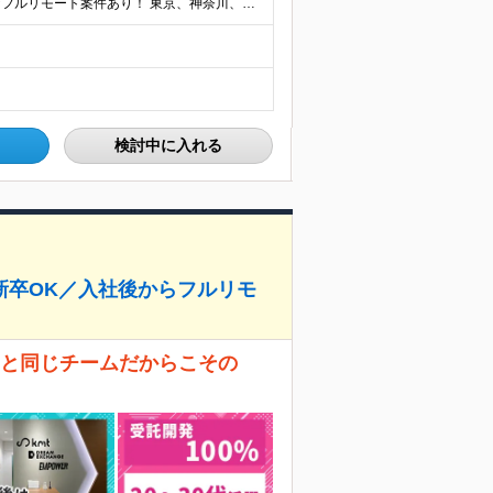
★選べる豊富な案件！転勤なし！U・Ｉターン歓迎！ ★フルリモート案件あり！ 東京、神奈川、埼玉、千葉、愛知、大阪、兵庫、京都、広島、福岡をはじめとする全国各地のプロジェクト先。 プライム上場、グロ
検討中に入れる
新卒OK／入社後からフルリモ
っと同じチームだからこその