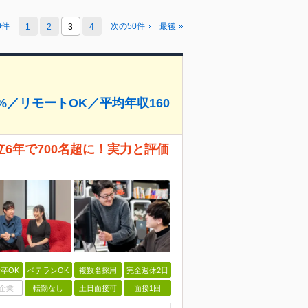
0件
次の50件
最後
1
2
3
4
%／リモートOK／平均年収160
6年で700名超に！実力と評価
卒OK
ベテランOK
複数名採用
完全週休2日
企業
転勤なし
土日面接可
面接1回