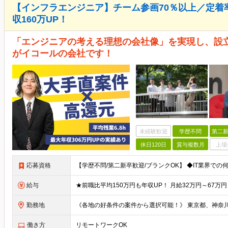
【インフラエンジニア】チーム参画70％以上／定着率
収160万UP！
「エンジニアの考える理想の会社像」を実現し、設立
がイコールの会社です！
未経験歓迎
学歴不問
第二新
休日120日
賞与複数月
上場
応募資格
給与
勤務地
働き方
リモートワークOK