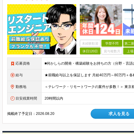
未経験歓迎
学歴不問
第二新
休日120日
賞与複数月
上場
応募資格
給与
勤務地
目安残業時間
20時間以内
求人を見る
掲載終了予定日：
2026.08.20