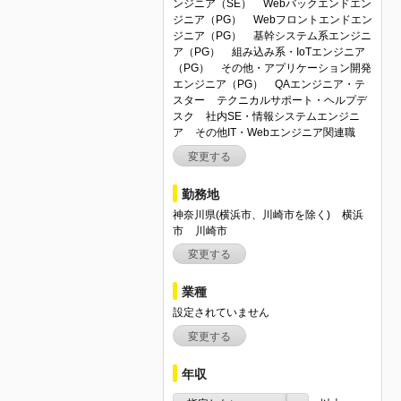
ンジニア（SE）
Webバックエンドエン
ジニア（PG）
Webフロントエンドエン
ジニア（PG）
基幹システム系エンジニ
ア（PG）
組み込み系・IoTエンジニア
（PG）
その他・アプリケーション開発
エンジニア（PG）
QAエンジニア・テ
スター
テクニカルサポート・ヘルプデ
スク
社内SE・情報システムエンジニ
ア
その他IT・Webエンジニア関連職
変更する
勤務地
神奈川県(横浜市、川崎市を除く)
横浜
市
川崎市
変更する
業種
設定されていません
変更する
年収