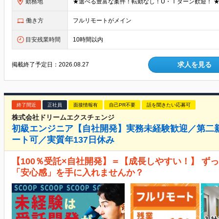
勤務地
働き方
フルリモートがメイン
目安残業時間
10時間以内
求人を見る
掲載終了予定日：
2026.08.27
終了間近
正社員
面接情報有
自己PR不要
話を聞きたい応募可
株式会社ドリームエクスチェンジ
初級エンジニア【自社開発】実務未経験歓迎／第二
ート可／実質年137日休み
【100％受託×自社開発】＝【成長しやすい！】 ず
「安心感」を手に入れませんか？