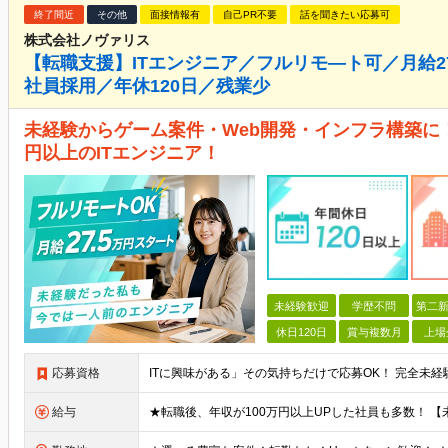
終了間近
その他
面接情報有
自己PR不要
話を聞きたい応募可
株式会社ノヴァリス
【転職支援】ITエンジニア／フルリモ―ト可／月給2
社員採用／年休120日／残業少
未経験からゲーム案件・Web開発・インフラ構築に！
円以上のITエンジニア！
未経験歓迎
学歴不問
第二新
休日120日
賞与複数月
上場
応募資格
給与