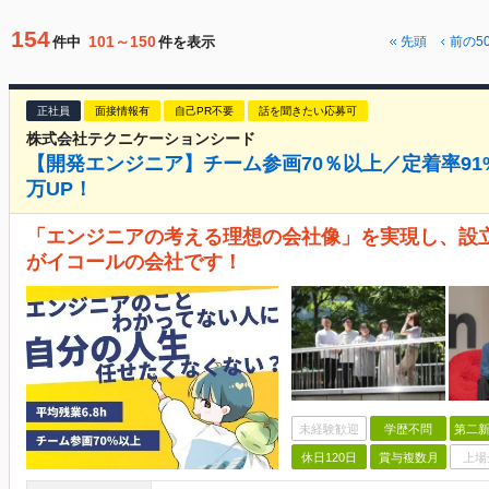
154
101～150
件中
件を表示
先頭
前の5
正社員
面接情報有
自己PR不要
話を聞きたい応募可
株式会社テクニケーションシード
【開発エンジニア】チーム参画70％以上／定着率91
万UP！
「エンジニアの考える理想の会社像」を実現し、設立
がイコールの会社です！
未経験歓迎
学歴不問
第二新
休日120日
賞与複数月
上場