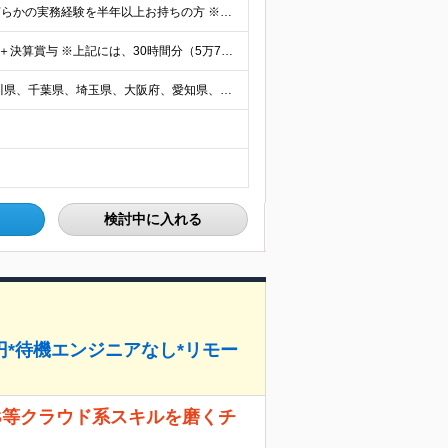
【学歴不問/第二新卒歓迎/ブランクOK】 ◆IT業界での何らかの実務経験を半年以上お持ちの方 ※経験した開発工程・使用言語などは不問です。 ◆学歴不問
★前職比平均150万円も年収UP！ 月給32万円～67万円＋決算賞与 ※上記には、30時間分（5万7千円～12万1千円）の固定残業代が含まれています。 ◇超過分は別途支給 ◇試用期間3ヶ月（期間中の
《各地の好条件の案件から選択可能！》 東京都、神奈川県、千葉県、埼玉県、大阪府、愛知県、福岡県の各プロジェクト先 ※希望を最大限考慮 ※リモート案件あり ※転居を伴う転勤なし ※U・Iターンも歓迎
検討中に入れる
万円*待機エンジニアなし*リモー
S等クラウド系スキルを磨くチ