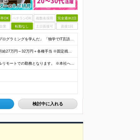
卒OK
ベテランOK
複数名採用
完全週休2日
企業
転勤なし
土日面接可
面接1回
★★実務未経験OK／第二新卒歓迎★★ 「ITスクールでプログラミングを学んだ」 「独学でIT言語を学んだから転職に活かしたい」 そんな方であれば実務未経験でも応募OKです！ ■学歴不問 ■20代30
★経験者は前職給与保証あり 【実務未経験の方は…】 月給27万円～32万円＋各種手当 ※固定残業代（月40時間・65,000円～77,000円）を含みます 【開発経験（ソフトウェア/Webアプリ）
★フルリモート ※規定あり ★転勤なし 基本的にはフルリモートでの勤務となります。 ※本社への通勤圏内にお住まいの方が条件となります。 【本社】 東京都千代田区神田神保町２-４-７久月神田ビル5階
検討中に入れる