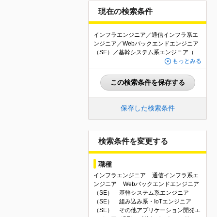
現在の検索条件
インフラエンジニア／通信インフラ系エ
ンジニア／Webバックエンドエンジニア
（SE）／基幹システム系エンジニア（S
E）／組み込み系・IoTエンジニア（SE）
もっとみる
／その他アプリケーション開発エンジニ
ア（SE）／Webバックエンドエンジニア
この検索条件を保存する
（PG）／Webフロントエンドエンジニア
（PG）／基幹システム系エンジニア（P
G）／組み込み系・IoTエンジニア（PG）
保存した検索条件
／その他・アプリケーション開発エンジ
ニア（PG）／QAエンジニア・テスター
／テクニカルサポート・ヘルプデスク／
社内SE・情報システムエンジニア／その
検索条件を変更する
他IT・Webエンジニア関連職／神奈川県
／最低月給35万円以上
職種
インフラエンジニア
通信インフラ系エ
ンジニア
Webバックエンドエンジニア
（SE）
基幹システム系エンジニア
（SE）
組み込み系・IoTエンジニア
（SE）
その他アプリケーション開発エ