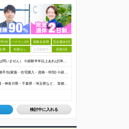
卒OK
ベテランOK
複数名採用
完全週休2日
企業
転勤なし
土日面接可
面接1回
■何かしらの開発・構築経験をお持ちの方（分野・言語は問いません） ※経験半年以上あればOK。微経験者も歓迎します！ ■学歴不問 ■40代～50代のエンジニアも活躍中 ☆「頑張りたい」という意欲がおあ
★前職給与以上を保証します 月給40万円～80万円＋各種手当(家族・住宅購入・資格・特別) ※経験・能力などを考慮の上、優遇いたします ※上記金額には30時間分のみなし残業代(5万4054円～10万
＜テレワーク・リモートワークの案件が多数！＞ 東京都・神奈川県・千葉県・埼玉県など、 首都圏近郊のプロジェクト先へ配属します。 【東京オフィス】★市ヶ谷駅から徒歩1分 東京都千代田区九段北4-1-9
検討中に入れる