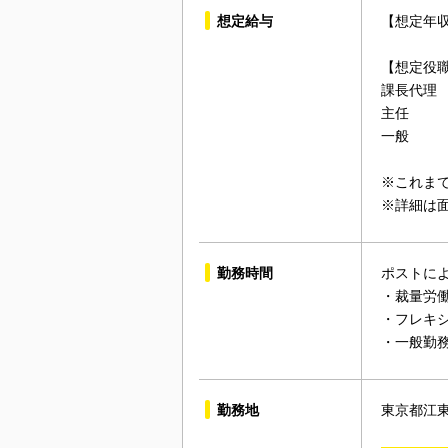
想定給与
【想定年収
【想定役
課長代理
主任
一般
※これま
※詳細は
勤務時間
ポストに
・裁量労
・フレキ
・一般勤
勤務地
東京都江