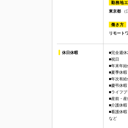
勤務地
東京都
（
働き方
リモートワ
休日休暇
■完全週休
■祝日
■年末年始
■夏季休暇
■年次有給
■慶弔休暇
■ライフプ
■産前・産
■介護休暇
■看護休暇
など