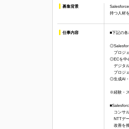
募集背景
Sales
持つ人材
仕事内容
■下記の
◎Sales
プロジェ
◎ECを中
デジタル
プロジェク
◎生成AI
※経験・
■Sale
コンサル
NTTデー
改善を推