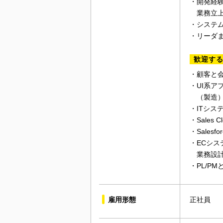
・開発経
業務立上
・システ
・リーダ
歓迎す
・顧客と
・UI系
（製造）
・ITシス
・Sales C
・Sale
・ECシ
業務設計
・PL/P
雇用形態
正社員