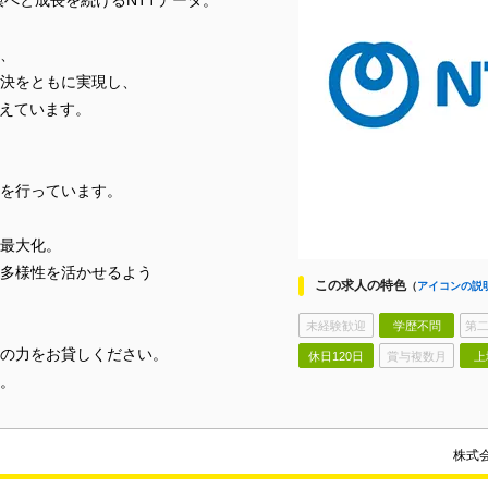
規模へと成長を続けるNTTデータ。
、
決をともに実現し、
支えています。
を行っています。
最大化。
多様性を活かせるよう
この求人の特色
（
アイコンの説
未経験歓迎
学歴不問
第二
の力をお貸しください。
休日120日
賞与複数月
上
。
株式