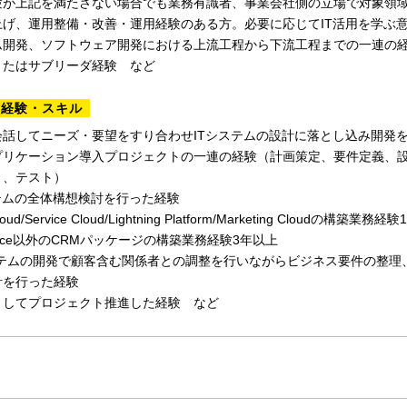
験が上記を満たさない場合でも業務有識者、事業会社側の立場で対象領
げ、運用整備・改善・運用経験のある方。必要に応じてIT活用を学ぶ
ム開発、ソフトウェア開発における上流工程から下流工程までの一連の経
またはサブリーダ経験 など
る経験・スキル
会話してニーズ・要望をすり合わせITシステムの設計に落とし込み開発
アプリケーション導入プロジェクトの一連の経験（計画策定、要件定義、
、テスト）
テムの全体構想検討を行った経験
loud/Service Cloud/Lightning Platform/Marketing Cloudの構築業務
sforce以外のCRMパッケージの構築業務経験3年以上
ステムの開発で顧客含む関係者との調整を行いながらビジネス要件の整理
を行った経験
Mとしてプロジェクト推進した経験 など