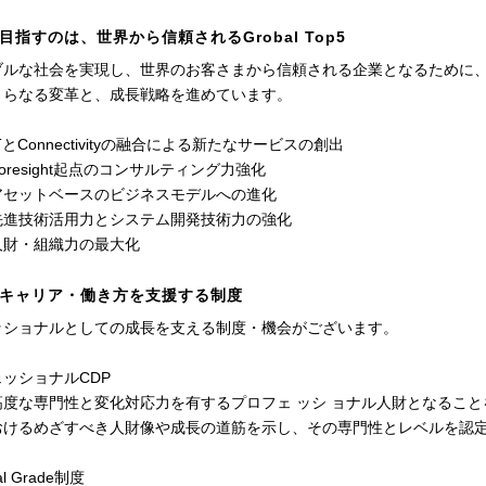
目指すのは、世界から信頼されるGrobal Top5
ブルな社会を実現し、世界のお客さまから信頼される企業となるために
さらなる変革と、成長戦略を進めています。
とConnectivityの融合による新たなサービスの創出
oresight起点のコンサルティング力強化
アセットベースのビジネスモデルへの進化
先進技術活用力とシステム開発技術力の強化
人財・組織力の最大化
キャリア・働き方を支援する制度
ッショナルとしての成長を支える制度・機会がございます。
ッショナルCDP
度な専門性と変化対応力を有するプロフェ ッシ ョナル人財となること
けるめざすべき人財像や成長の道筋を示し、その専門性とレベルを認
al Grade制度