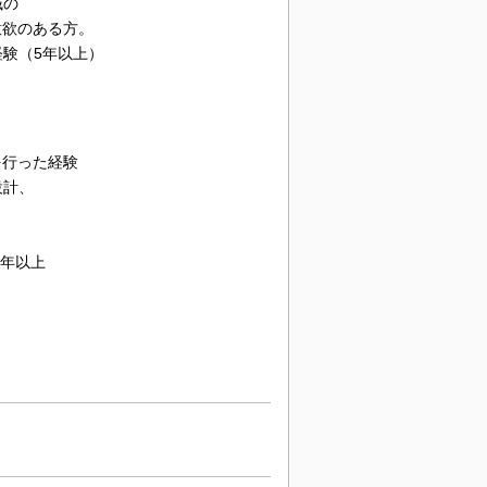
域の
意欲のある方。
験（5年以上）
を行った経験
設計、
経験1年以上
、