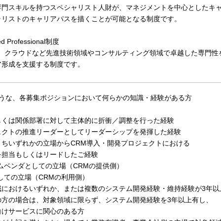
門スキルを持つスペシャリスト人財が、マネジメントを中心としたキ
リストのキャリアパスを描くことが可能となる制度です。
d Professional制度
oT、クラウドなど先進技術領域やコンサルティング領域で卓越した専門性
形成を支援する制度です。
ような、各募集ポジションにおいて何らかの知識・経験がある方
しくは関係部署に対して主体的に折衝／調整を行った経験
ェクトの推進リーダーとしてリーダーシップを発揮した経験
うちいずれかの立場からCRM導入・開発プロジェクトにおける
担当もしくはリードしたご経験
ムベンダとしての立場（CRMの提供側）
しての立場（CRMの利用側）
域におけるいずれか、または複数のシステム開発経験・維持経験が3年以
の方の場合は、対象領域に限らず、システム開発経験を3年以上有し、
けサービスに関心のある方