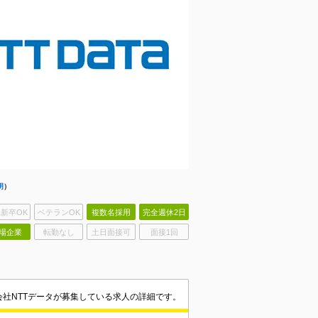
明
）
新卒OK
ベテランOK
複数名採用
完全週休2日
場企業
転勤なし
土日面接可
面接1回
会社NTTデータが募集している求人の詳細です。