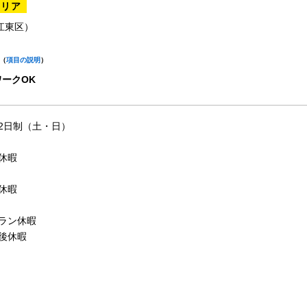
エリア
江東区）
（
項目の説明
）
ークOK
2日制（土・日）
休暇
休暇
ラン休暇
後休暇