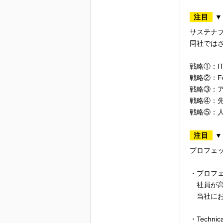
注目
▼
サステナ
同社では
戦略①：IT
戦略②：F
戦略③：
戦略④：
戦略⑤：
注目
▼
プロフェ
・プロフェ
社員が高
当社にお
・Technic