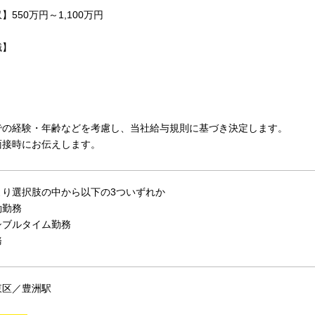
】550万円～1,100万円
職】
での経験・年齢などを考慮し、当社給与規則に基づき決定します。
面接時にお伝えします。
より選択肢の中から以下の3ついずれか
働勤務
シブルタイム勤務
務
東区／豊洲駅