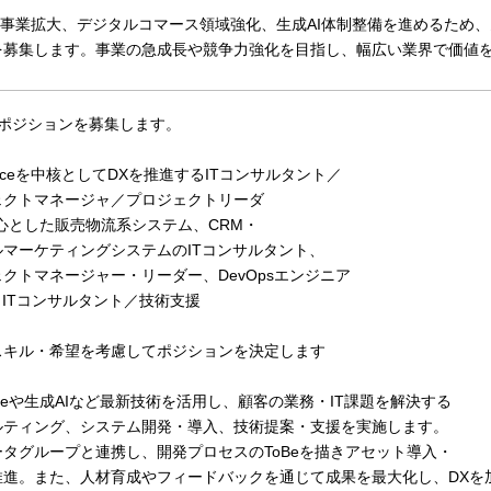
force事業拡大、デジタルコマース領域強化、生成AI体制整備を進めるた
を募集します。事業の急成長や競争力強化を目指し、幅広い業界で価値
各ポジションを募集します。
forceを中核としてDXを推進するITコンサルタント／
クトマネージャ／プロジェクトリーダ
心とした販売物流系システム、CRM・
マーケティングシステムのITコンサルタント、
トマネージャー・リーダー、DevOpsエンジニア
・ITコンサルタント／技術支援
スキル・希望を考慮してポジションを決定します
sforceや生成AIなど最新技術を活用し、顧客の業務・IT課題を解決する
ティング、システム開発・導入、技術提案・支援を実施します。
タグループと連携し、開発プロセスのToBeを描きアセット導入・
進。また、人材育成やフィードバックを通じて成果を最大化し、DXを