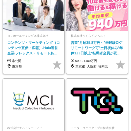
ＨＪホールディングス株式会社
株式会社さくらインベスト
コンテンツ・マーケティング（コ
営業*月給35.8万円～*未経験OK*
ンテンツ宣伝・広報）/Hulu運営
リモートワーク可*土日祝休み*年
企業/フレックス・リモートあり/
休123日以上*転職者全員が収入
福利厚生充実
UP
非公開
500～1400万円
東京都
東京都_大阪府_福岡県
株式会社エム・シー・アイ
トヨタ・コニック・プロ株式会社