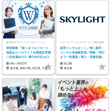
株式会社ワールドコーポレーション 採用事業部【上場グループ】
スカイライトコンサルティング株式会社
管理事務 『楽々★フルリモート
経営コンサルタント／第二新卒・
面談あり◇ホワイト企業認定受賞
コンサル未経験歓迎／戦略～実行
◇完全週休2日◇賞与年2回 /p13
まで一気通貫／導入・実践研修で
サポート
350～600万円
非公開
東京都_神奈川県_埼玉県_千葉県_大阪府…
東京都