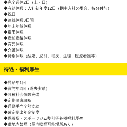
◆完全週休2日（土・日）
◆有給休暇：入社初年度12日（期中入社の場合、按分付与）
◆祝日
◆連続休暇3日間
◆年末年始休暇
◆慶弔休暇
◆産前産後休暇
◆育児休暇
◆介護休暇
◆特別休暇（結婚、忌引、罹災、生理、医療看護等）
待遇・福利厚生
◆昇給年1回
◆賞与年2回（過去実績）
◆各種社会保険完備
◆定期健康診断
◆通勤手当全額支給
◆確定拠出年金制度
◆保養所・スポーツジム割引等各種福利厚生
◆敷地内禁煙（屋内喫煙可能場所あり）