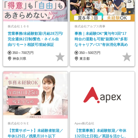
株式会社１６６
株式会社アルプス商事
営業事務/未経験歓迎/月給28万円/
事務｜未経験OK*賞与年3回*17
完全週休2日制/髪色・ネイル自
時台の退勤も可能*副業OK*多彩
由/リモート相談可/前給保証
なキャリアパス*有休消化率高め
350～700万円
350～500万円
神奈川県
東京都
株式会社ＯＮＥ
Apex株式会社
【営業サポート】未経験者歓迎／
【営業事務】未経験歓迎／年休
年休125日／残業月10ｈ以下
132日(土日祝)／英語を活かし、