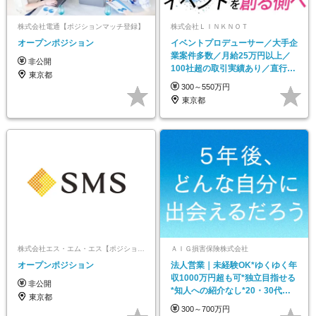
株式会社電通【ポジションマッチ登録】
株式会社ＬＩＮＫＮＯＴ
オープンポジション
イベントプロデューサー／大手企
業案件多数／月給25万円以上／
非公開
100社超の取引実績あり／直行直
東京都
帰可／原則土日休み
300～550万円
東京都
株式会社エス・エム・エス【ポジションマッチ登録】
ＡＩＧ損害保険株式会社
オープンポジション
法人営業｜未経験OK*ゆくゆく年
収1000万円超も可*独立目指せる
非公開
*知人への紹介なし*20・30代活
東京都
躍
300～700万円