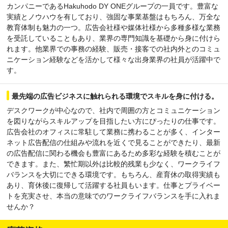
カンパニーであるHakuhodo DY ONEグループの一員です。豊富な
実績とノウハウを有しており、強固な事業基盤はもちろん、万全な
教育体制も魅力の一つ。広告会社様や媒体社様から多種多様な業務
を受託していることもあり、業界の専門知識を基礎から身に付けら
れます。他業界での事務の経験、販売・接客での社内外とのコミュ
ニケーション経験などを活かして様々な出身業界の社員が活躍中で
す。
最先端の広告ビジネスに触れられる環境でスキルを身に付ける。
デスクワークが中心なので、社内で周囲の方とコミュニケーション
を図りながらスキルアップを目指したい方にぴったりの仕事です。
広告会社のオフィスに常駐して業務に携わることが多く、インター
ネット広告配信の仕組みや流れを近くで見ることができたり、最新
の広告配信に関わる機会も豊富にあるため多彩な経験を積むことが
できます。また、繁忙期以外は比較的残業も少なく、ワークライフ
バランスを大切にできる環境です。もちろん、産育休の取得実績も
あり、育休後に復帰して活躍する社員もいます。仕事とプライベー
トを充実させ、本当の意味でのワークライフバランスを手に入れま
せんか？