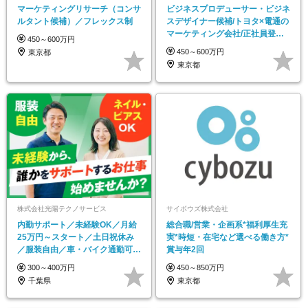
マーケティングリサーチ（コンサ
ビジネスプロデューサー・ビジネ
ルタント候補）／フレックス制
スデザイナー候補/トヨタ×電通の
マーケティング会社/正社員登用
450～600万円
率9割/第二新卒
450～600万円
東京都
東京都
株式会社光陽テクノサービス
サイボウズ株式会社
内勤サポート／未経験OK／月給
総合職/営業・企画系*福利厚生充
25万円～スタート／土日祝休み
実*時短・在宅など選べる働き方*
／服装自由／車・バイク通勤可／
賞与年2回
年3回の長期休暇あり
300～400万円
450～850万円
千葉県
東京都