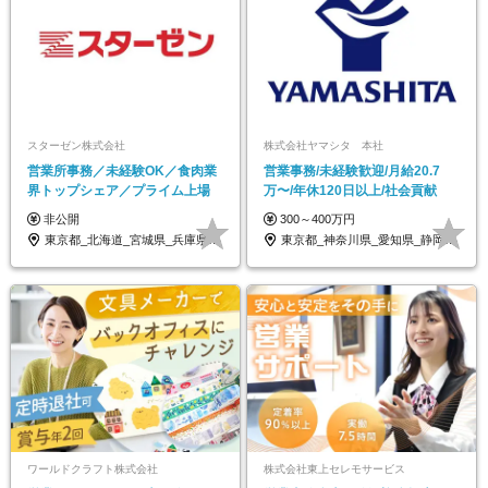
スターゼン株式会社
株式会社ヤマシタ 本社
営業所事務／未経験OK／食肉業
営業事務/未経験歓迎/月給20.7
界トップシェア／プライム上場
万〜/年休120日以上/社会貢献
非公開
300～400万円
東京都_北海道_宮城県_兵庫県_京都府_…
東京都_神奈川県_愛知県_静岡県_和歌山…
ワールドクラフト株式会社
株式会社東上セレモサービス