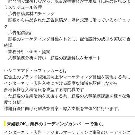
部門間で連携しながら、広告原稿素材が予定通りに納品されるよ
うスケジュール管理
・広告原稿素材のチェック
顧客から納品された広告原稿が、媒体規定に沿っているかチェッ
ク
・広告配信設計
顧客のマーケティング目標をもとに、配信設計の成型や実現可否
確認
・業務分析・企画・提案
入稿業務分析を行い、顧客の課題解決をサポート
※シニアアドトラフィッカーとは
広告主のブランド認知度向上やマーケティング目標を実現する為に
インターネット広告入稿における高度な知識を駆使しながら
多種多様な入稿情報を成型する専門職です。
また顧客の営業活動を支援する為、顧客の入稿業務課題を様々な角
度で分析し
課題解決に向けた解決策提案・導入支援を主体的に行います。
未経験OK。業界のリーディングカンパニーで働く。
インターネット広告・デジタルマーケティング事業のリーディング