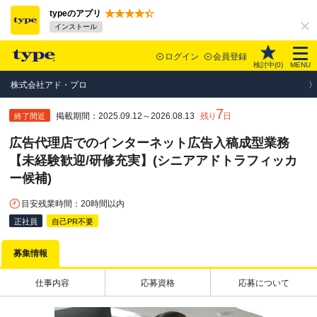
typeのアプリ
インストール
ログイン
会員登録
検討中(
0
)
MENU
株式会社アド・プロ
7
掲載期間：2025.09.12～2026.08.13
残り
日
終了間近
広告代理店でのインターネット広告入稿成型業務
【未経験歓迎/研修充実】(シニアアドトラフィッカ
ー候補)
目安残業時間：20時間以内
正社員
自己PR不要
募集情報
仕事内容
応募資格
応募について