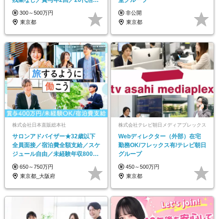
残業なし／賞与年2回／20代活躍
堂グループ
中
300～500万円
非公開
東京都
東京都
株式会社日本直販総本社
株式会社テレビ朝日メディアプレックス
サロンアドバイザー★32歳以下
Webディレクター（外部）在宅
全員面接／宿泊費全額支給／スケ
勤務OK/フレックス有/テレビ朝日
ジュール自由／未経験年収800万
グループ
超多数
650～750万円
450～500万円
東京都_大阪府
東京都