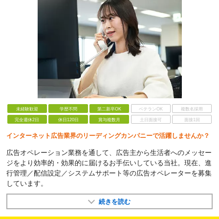
未経験歓迎
学歴不問
第二新卒OK
ベテランOK
複数名採用
完全週休2日
休日120日
賞与複数月
土日面接可
面接1回
インターネット広告業界のリーディングカンパニーで活躍しませんか？
広告オペレーション業務を通して、広告主から生活者へのメッセー
ジをより効率的・効果的に届けるお手伝いしている当社。現在、進
行管理／配信設定／システムサポート等の広告オペレーターを募集
しています。
続きを読む