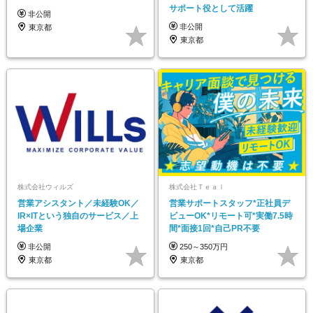
サポート役として活躍
非公開
非公開
東京都
東京都
株式会社ウィルズ
株式会社Ｔｅａｌ
営業アシスタント／未経験OK／
営業サポートスタッフ*正社員デ
IR×ITという独自のサービス／上
ビューOK*リモート可*実働7.5時
場企業
間*面接1回*自己PR不要
非公開
250～350万円
東京都
東京都