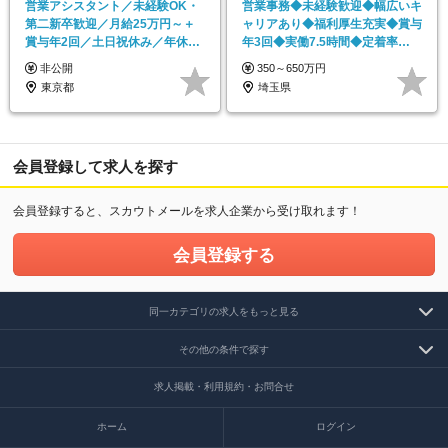
営業アシスタント／未経験OK・
営業事務◆未経験歓迎◆幅広いキ
第二新卒歓迎／月給25万円～＋
ャリアあり◆福利厚生充実◆賞与
賞与年2回／土日祝休み／年休
年3回◆実働7.5時間◆定着率
123日／残業少なめ
90％以上
非公開
350～650万円
東京都
埼玉県
会員登録して求人を探す
会員登録すると、スカウトメールを求人企業から受け取れます！
会員登録する
同一カテゴリの求人をもっと見る
その他の条件で探す
求人掲載・利用規約・お問合せ
ホーム
ログイン