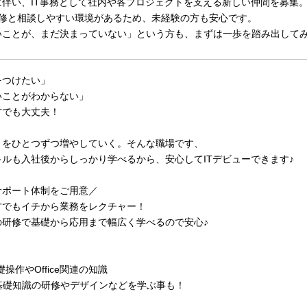
に伴い、IT事務として社内や各プロジェクトを支える新しい仲間を募集
研修と相談しやすい環境があるため、未経験の方も安心です。
いことが、まだ決まっていない」という方も、まずは一歩を踏み出して
をつけたい」
いことがわからない」
方でも大丈夫！
とをひとつずつ増やしていく。そんな職場です、
キルも入社後からしっかり学べるから、安心してITデビューできます♪
サポート体制をご用意／
方でもイチから業務をレクチャー！
の研修で基礎から応用まで幅広く学べるので安心♪
＞
礎操作やOffice関連の知識
の基礎知識の研修やデザインなどを学ぶ事も！