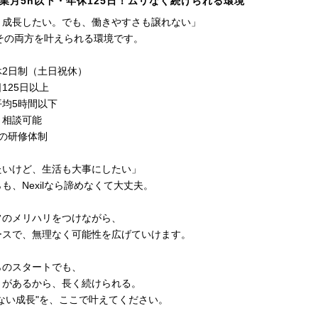
業月5h以下・年休125日！ムリなく続けられる環境
と成長したい。でも、働きやすさも譲れない」
は、その両方を叶えられる環境です。
休2日制（土日祝休）
125日以上
平均5時間以下
ト相談可能
の研修体制
たいけど、生活も大事にしたい」
も、Nexilなら諦めなくて大丈夫。
フのメリハリをつけながら、
ースで、無理なく可能性を広げていけます。
らのスタートでも、
さがあるから、長く続けられる。
ない成長"を、ここで叶えてください。