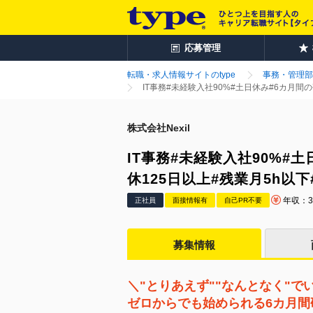
応募管理
転職・求人情報サイトのtype
事務・管理部
IT事務#未経験入社90%#土日休み#6カ月間
株式会社Nexil
IT事務#未経験入社90%#
休125日以上#残業月5h以
年収：3
正社員
面接情報有
自己PR不要
募集情報
＼"とりあえず""なんとなく"で
ゼロからでも始められる6カ月間