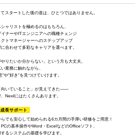
としてスタートした後の道は、ひとつではありません。
ペシャリストを極めるのはもちろん、
ザイナーやITエンジニアへの職種チェンジ
ェクトマネージャーへのステップアップ
望に合わせて多彩なキャリアを選べます。
がやりたいか分からない」という方も大丈夫。
広い業務に触れながら、
意"や"好き"を見つけていけます。
「向いていること」が見えてきた――
、Nexilにはたくさんあります。
の成長サポート
からでも安心して始められる6カ月間の手厚い研修をご用意！
Cの基本操作やWord・ExcelなどのOfficeソフト、
用するシステムの基礎を学びます。