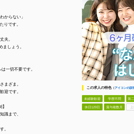
わからない」
ったりです。
丈夫。
始めましょう。
】
ルは一切不要です。
さまざま。
この求人の特色
（
アイコンの説
歓迎です。
未経験歓迎
学歴不問
第二
制】
休日120日
賞与複数月
上
礎知識まで、
す。