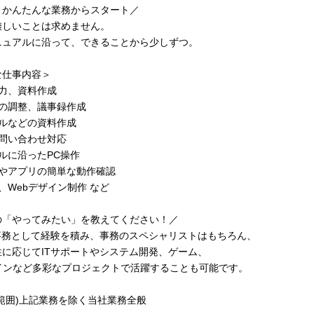
、かんたんな業務からスタート／
難しいことは求めません。
ニュアルに沿って、できることから少しずつ。
な仕事内容＞
入力、資料作成
程の調整、議事録作成
アルなどの資料作成
の問い合わせ対応
ルに沿ったPC操作
ムやアプリの簡単な動作確認
、Webデザイン制作 など
の「やってみたい」を教えてください！／
T事務として経験を積み、事務のスペシャリストはもちろん、
性に応じてITサポートやシステム開発、ゲーム、
ザインなど多彩なプロジェクトで活躍することも可能です。
範囲)上記業務を除く当社業務全般