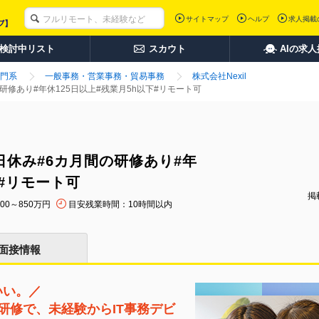
サイトマップ
ヘルプ
求人掲載
検討中リスト
スカウト
AIの求
門系
一般事務・営業事務・貿易事務
株式会社Nexil
の研修あり#年休125日以上#残業月5h以下#リモート可
土日休み#6カ月間の研修あり#年
下#リモート可
掲載
00～850万円
目安残業時間：10時間以内
面接情報
いい。／
研修で、未経験からIT事務デビ