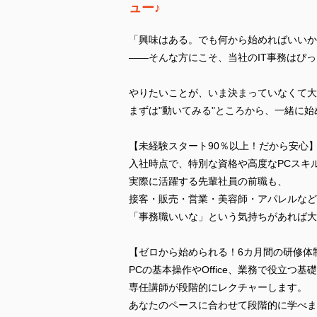
ュー♪
「興味はある。でも何から始めればいいか
――そんな方にこそ、当社のIT事務はぴ
やりたいことが、いま決まっていなくて大
まずは"動いてみる"ところから、一緒に
【未経験スタート90％以上！だから安心
入社時点で、特別な資格や高度なPCスキ
実際に活躍する先輩社員の前職も、
接客・販売・営業・美容師・アパレルなど
「事務職いいな」という気持ちがあれば大
【ゼロから始められる！6カ月間の研修体
PCの基本操作やOffice、業務で役立つ基
専任講師が段階的にレクチャーします。
あなたのペースに合わせて段階的に学べま