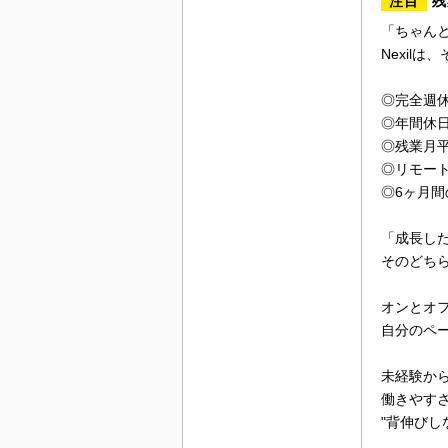
注目
残
「ちゃん
Nexil
◎完全週
◎年間休日
◎残業月
◎リモー
◎6ヶ月間
「成長し
そのどちら
オンとオ
自分のペ
未経験か
働きやす
"背伸びし