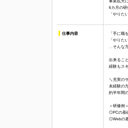
事業拡大
6カ月の
「やりた
仕事内容
「手に職
「やりた
…そんな
出来るこ
経験もス
＼充実の
未経験の
約半年間
＜研修例
◎PCの基
◎Web