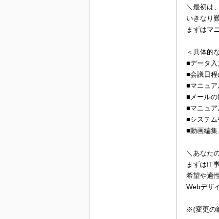
＼最初は
いきなり
まずはマ
＜具体的
■データ
■会議日
■マニュ
■メール
■マニュア
■システ
■動画編集
＼あなた
まずはI
希望や適
Webデ
※(変更の