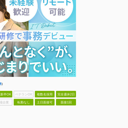
明
）
新卒OK
ベテランOK
複数名採用
完全週休2日
場企業
転勤なし
土日面接可
面接1回