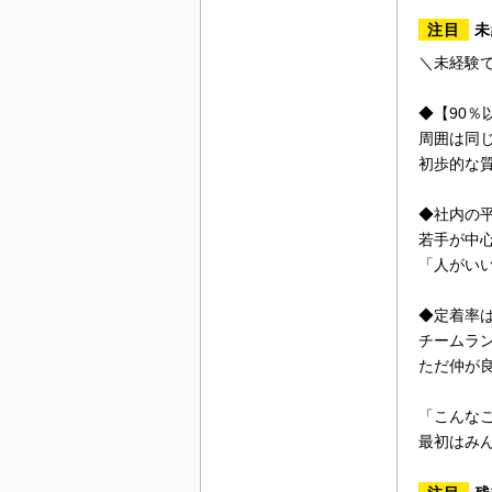
注目
未
＼未経験
◆【90％
周囲は同
初歩的な
◆社内の平
若手が中
「人がい
◆定着率は
チームラ
ただ仲が
「こんな
最初はみ