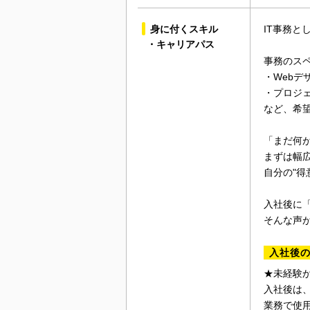
身に付くスキル
IT事務
・キャリアパス
事務のス
・Webデ
・プロジ
など、希
「まだ何
まずは幅
自分の"得
入社後に
そんな声が
入社後
★未経験
入社後は、P
業務で使