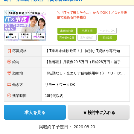
＼「ITって難しそう…」からでOK！／ 1ヶ月研
修で始めるIT事務◎
未経験歓迎
学歴不問
ベテランOK
完全週休2日
賞与複数月
面接1回
応募資格
【IT業界未経験歓迎！】 特別なIT資格や専門知識は必要ありません。 ・学歴不問（文系・理系不問） ・第二新卒、既卒の方も歓迎 ・20代を中心に幅広い年代が活躍中 ・基本的なPC操作ができる方 ・タ
給与
【首都圏】月収例29.5万円（月給26万円＋諸手当） 【東海・関西】月収例28.5万円（月給25万円＋諸手当） 【九州】月収例26万円（月給23万円＋諸手当） ※経験・スキル・前職給与を踏まえ、総合
勤務地
《転勤なし・全エリア積極採用中！》 ＊U・Iターンも歓迎 ＊研修はオンライン実施 ★勤務エリアは下記よりお選びいただけます★ 【首都圏】東京・神奈川・千葉・埼玉 【東海】愛知 【関西】大阪、京都、兵庫
働き方
リモートワークOK
残業時間
10時間以内
求人を見る
検討中に入れる
掲載終了予定日：
2026.08.20