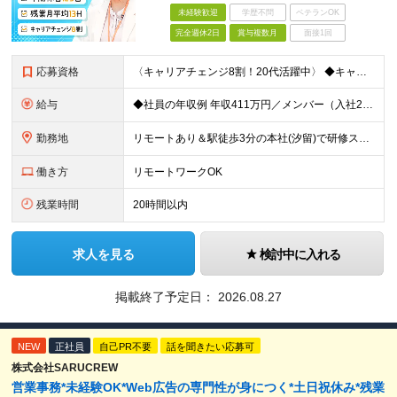
未経験歓迎
学歴不問
ベテランOK
完全週休2日
賞与複数月
面接1回
応募資格
〈キャリアチェンジ8割！20代活躍中〉 ◆キャリアチェンジ転職歓迎 ◆PCスキル不問 ◆専門・短大卒以上 ◎同期入社と一緒に研修が受けられます！ ＼下記のような方に向いています／ ◇今から手に職をつ
給与
◆社員の年収例 年収411万円／メンバー（入社2年目） 年収800万円／マネージャー（入社7年目） -------------------- ◆月給22万7000円～30万円＋賞与年2回＋残業代全額支
勤務地
リモートあり＆駅徒歩3分の本社(汐留)で研修スタート！ 【システナ東京本社】 東京都港区海岸1-2-20 汐留ビルディング14F・16F ◆リモートワーク・フルリモートのお仕事もあり ◆お住まいの地
働き方
リモートワークOK
残業時間
20時間以内
求人を見る
検討中に入れる
掲載終了予定日：
2026.08.27
NEW
正社員
自己PR不要
話を聞きたい応募可
株式会社SARUCREW
営業事務*未経験OK*Web広告の専門性が身につく*土日祝休み*残業