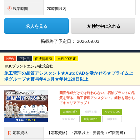
残業時間
20時間以内
求人を見る
検討中に入れる
掲載終了予定日：
2026.09.03
NEW
正社員
面接情報有
自己PR不要
TKKプラントエンジ株式会社
施工管理の品質アシスタント★AutoCADを活かせる★プライム上
場グループ★賞与年4ヵ月★年休120日以上
図面作成だけでは終わらない。石油プラントの品
質を守る、施工管理アシスタント。経験を活かし
てキャリアアップ！
未経験歓迎
学歴不問
ベテランOK
完全週休2日
賞与複数月
面接1回
応募資格
【応募資格】 ・高卒以上・要普免（AT限定可） ・AutoCADの経験者 →自社で図面を一部変更する場合があるため。設計分野は不問です。 ・施工図面が読めること 【歓迎する経験】 ◎AutoCADの