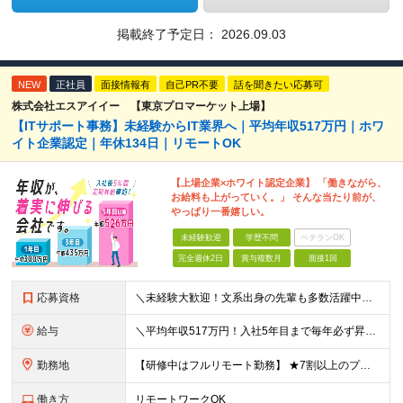
掲載終了予定日：
2026.09.03
NEW
正社員
面接情報有
自己PR不要
話を聞きたい応募可
株式会社エスアイイー 【東京プロマーケット上場】
【ITサポート事務】未経験からIT業界へ｜平均年収517万円｜ホワ
イト企業認定｜年休134日｜リモートOK
【上場企業×ホワイト認定企業】 「働きながら、
お給料も上がっていく。」 そんな当たり前が、
やっぱり一番嬉しい。
未経験歓迎
学歴不問
ベテランOK
完全週休2日
賞与複数月
面接1回
応募資格
＼未経験大歓迎！文系出身の先輩も多数活躍中／ ◆PCスキルに自信のない方も歓迎 ◆完全未経験OK ◆社会人デビューもOK ◆学歴不問 「働きながら少しずつ専門スキルを身につけたい」という意欲重視の採
給与
＼平均年収517万円！入社5年目まで毎年必ず昇給／ ■賞与年3回 ■年収800万円以上も可 ■入社3年以上の平均年収469.2万円 月給23万2000円以上＋賞与年3回＋各種手当 ☆入社5年目まで最
勤務地
【研修中はフルリモート勤務】 ★7割以上のプロジェクトでリモートワークを導入 ★一都三県のプロジェクト先 ★転居を伴う転勤なし ＜プロジェクト先＞ 東京・神奈川・千葉・埼玉でのプロジェクト先にて勤務
働き方
リモートワークOK