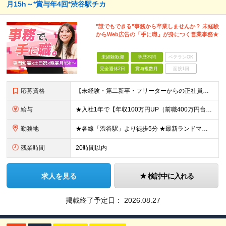
月15h～*賞与年4回*渋谷駅チカ
"誰でもできる"事務から卒業しませんか？ 未経験
からWeb広告の「手に職」が身につく営業事務★
未経験歓迎
学歴不問
ベテランOK
完全週休2日
賞与複数月
面接1回
応募資格
【未経験・第二新卒・フリーターからの正社員デビュー大歓迎！】 ●学歴不問 ●基本的なPC操作ができる方（メール、チャット、スプレッドシートの入力等） ＼1つでも当てはまれば、まずはご応募ください！／
給与
★入社1年で【年収100万円UP（前職400万円台⇒600万円台）】の実績あり！ ※前職の給与やご経験、能力を最大限に考慮し、お互いが納得いく形で決定します。 ■月給25万円～＋賞与年4回 ■想定
勤務地
★各線「渋谷駅」より徒歩5分 ★最新ランドマークオフィスです！ ★転勤はありません 魅力POINT♪ ￣￣V￣￣￣ 道玄坂通りの新しいオフィスは渋谷駅からアクセス抜群！ 周辺の飲食店やショッピングス
残業時間
20時間以内
求人を見る
検討中に入れる
掲載終了予定日：
2026.08.27