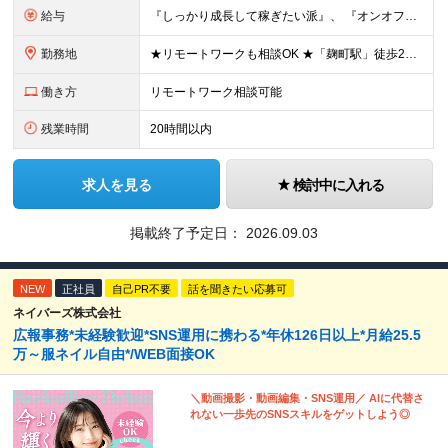
給与
『しっかり成長して稼ぎたい派』、 『オンオフ充実してバランスよく働きたい派』の それぞれに合わせた働き方ができる！ ▼下記の2パターンから選択可能 ※詳細は面接時にご相談ください！ 【パターン1】
勤務地
★リモートワークも相談OK ★「麹町駅」徒歩2分／転勤なし 【東京本社】 東京都千代田区麹町4-2-11 2階 (変更の範囲)上記を除く当社関連勤務地
働き方
リモートワーク相談可能
残業時間
20時間以内
求人を見る
検討中に入れる
掲載終了予定日：
2026.09.03
NEW
正社員
自己PR不要
話を聞きたい応募可
ネイバーズ株式会社
広報事務*未経験歓迎*SNS運用に携わる*年休126日以上*月給25.5
万～服ネイル自由*/WEB面接OK
＼動画撮影・動画編集・SNS運用／ AIに代替さ
れない一歩先のSNSスキルをゲットしよう◎