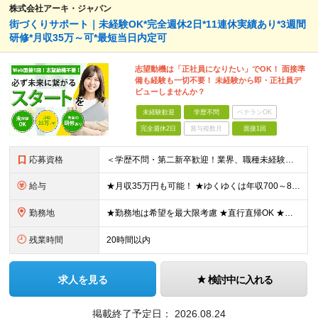
株式会社アーキ・ジャパン
街づくりサポート｜未経験OK*完全週休2日*11連休実績あり*3週間
研修*月収35万～可*最短当日内定可
志望動機は「正社員になりたい」でOK！ 面接準
備も経験も一切不要！ 未経験から即・正社員デ
ビューしませんか？
未経験歓迎
学歴不問
ベテランOK
完全週休2日
賞与複数月
面接1回
応募資格
＜学歴不問・第二新卒歓迎！業界、職種未経験歓迎！20代～30代活躍中＞ ★35歳以下の方（若年層の長期キャリア形成を図るため） ★フリーター・正社員未経験・社会人未経験OK ★転職回数が多い方もぜひ
給与
★月収35万円も可能！ ★ゆくゆくは年収700～800万円も！ ★手当が多数あり ・残業手当（100％）★1分単位で支給 ・資格手当（最大月6万円） ・結婚/出産祝金（最大3万円） 【首都圏・北関東
勤務地
★勤務地は希望を最大限考慮 ★直行直帰OK ★車通勤のエリアもあり ★研修は、下記いずれかの研修センターで行います ・東京校（東京本社とアクセスは同様） ・大阪校（大阪府大阪市中央区道修町 2-1-1
残業時間
20時間以内
求人を見る
検討中に入れる
掲載終了予定日：
2026.08.24