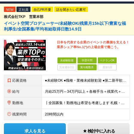
NEW
正社員
自己PR不要
話を聞きたい応募可
株式会社TKP 営業本部
イベント空間プロデューサー/未経験OK/残業月15h以下/豊富な福
利厚生/全国募集/平均有給取得日数14.9日
日本を代表する企業のイベントの裏側を支える！
業界シェア率No.1(*)の上場企業で働こう。
未経験歓迎
学歴不問
ベテランOK
完全週休2日
賞与複数月
面接1回
応募資格
●未経験OK ●職種・業種未経験歓迎 ●第二新卒歓迎 ●学歴不問 ＜こんな方におすすめ！＞ ◎ホテル・アパレル・携帯販売など接客経験を活かしたい ◎「今の会社、この先が見えない」と感じている ◎上場
給与
月給25万円～34万円以上＋各種手当＋残業代＋賞与年2回（昨年度2～4ヶ月分） 初年度想定年収：350万円～ ＜クラス・経験別の月給目安＞ ■メンバークラス：月給25万円以上 ■店長やSVなどのマネ
勤務地
┃全国募集！勤務地は希望を考慮します 札幌・仙台・東京・横浜・静岡・名古屋・大阪・京都・広島・福岡 募集 ※上記のほか、全国に拠点あり ※キャリアアップやキャリアシフトに伴う転勤も一部ありますが、基
残業時間
20時間以内
求人を見る
検討中に入れる