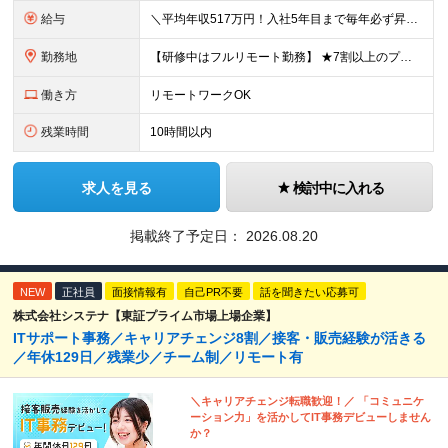
給与
＼平均年収517万円！入社5年目まで毎年必ず昇給／ ■賞与年3回 ■年収800万円以上も可 ■入社3年以上の平均年収469.2万円 月給23万2000円以上＋賞与年3回＋各種手当 ☆入社5年目まで最
勤務地
【研修中はフルリモート勤務】 ★7割以上のプロジェクトでリモートワークを導入 ★一都三県のプロジェクト先 ★転居を伴う転勤なし ＜プロジェクト先＞ 東京・神奈川・千葉・埼玉でのプロジェクト先にて勤務
働き方
リモートワークOK
残業時間
10時間以内
求人を見る
検討中に入れる
掲載終了予定日：
2026.08.20
NEW
正社員
面接情報有
自己PR不要
話を聞きたい応募可
株式会社システナ【東証プライム市場上場企業】
ITサポート事務／キャリアチェンジ8割／接客・販売経験が活きる
／年休129日／残業少／チーム制／リモート有
＼キャリアチェンジ転職歓迎！／ 「コミュニケ
ーション力」を活かしてIT事務デビューしません
か？