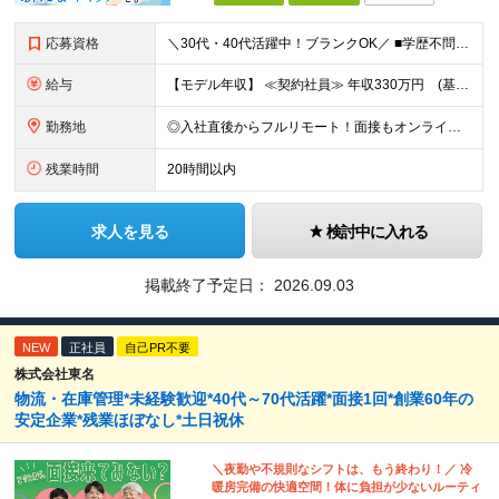
応募資格
＼30代・40代活躍中！ブランクOK／ ■学歴不問 ■経理業務1年以上かつExcelを使った業務の経験がある方 ■安定した通信環境（通信速度が10Mbps以上）をお持ちの方 ＼こんな方にピッタリ／
給与
【モデル年収】 ≪契約社員≫ 年収330万円 (基本給23万 ＋ 地区手当3万円 ＋ 賞与)：都内在住 年収264万円 (基本給21万 ＋ 賞与)：静岡県在住 --------------- ●月給
勤務地
◎入社直後からフルリモート！面接もオンラインで実施します 【豊洲本店】 東京都江東区豊洲3-2-20 豊洲フロント 7F ※(変更の範囲)上記を除く当社関連勤務地
残業時間
20時間以内
求人を見る
検討中に入れる
掲載終了予定日：
2026.09.03
NEW
正社員
自己PR不要
株式会社東名
物流・在庫管理*未経験歓迎*40代～70代活躍*面接1回*創業60年の
安定企業*残業ほぼなし*土日祝休
＼夜勤や不規則なシフトは、もう終わり！／ 冷
暖房完備の快適空間！体に負担が少ないルーティ