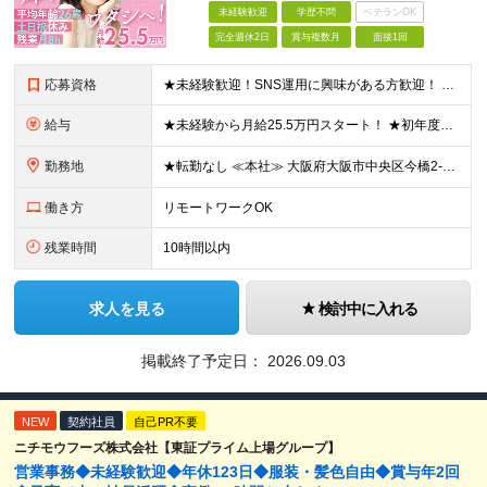
未経験歓迎
学歴不問
ベテランOK
完全週休2日
賞与複数月
面接1回
応募資格
★未経験歓迎！SNS運用に興味がある方歓迎！ ◆経験不問 ◆学歴不問 ◆35歳以下の方（若年層のキャリア形成を図るため） ≪こんな方に向いています≫ ◎ゼロからバックオフィスの知識を身に付けたい方
給与
★未経験から月給25.5万円スタート！ ★初年度想定年収306～384万円 月給25万5000円～32万円＋決算賞与＋各種手当 ※上記には固定残業代（20時間／3万2400円～4万700円）を含み
勤務地
★転勤なし ≪本社≫ 大阪府大阪市中央区今橋2-3-16 JMFビル今橋01 3階 ※(変更の範囲)上記を除く当社関連勤務地
働き方
リモートワークOK
残業時間
10時間以内
求人を見る
検討中に入れる
掲載終了予定日：
2026.09.03
NEW
契約社員
自己PR不要
ニチモウフーズ株式会社【東証プライム上場グループ】
営業事務◆未経験歓迎◆年休123日◆服装・髪色自由◆賞与年2回