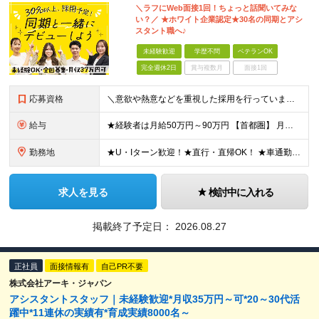
＼ラフにWeb面接1回！ちょっと話聞いてみな
い？／ ★ホワイト企業認定★30名の同期とアシ
スタント職へ♪
未経験歓迎
学歴不問
ベテランOK
完全週休2日
賞与複数月
面接1回
応募資格
＼意欲や熱意などを重視した採用を行っています／ ●未経験・第二新卒歓迎 ●学歴・年齢・転職回数は一切不問です！ ※新卒の方もご応募可能 （待遇・募集要項等は別途ご案内いたします） ※入社時期は柔軟に対
給与
★経験者は月給50万円～90万円 【首都圏】 月給30万1230円〜 ⇒基本22万7000円+地域6万4230円+皆勤1万円 【群馬/栃木/茨城】 月給28万1090円〜 ⇒基本23万4000円+
勤務地
★U・Iターン歓迎！★直行・直帰OK！ ★車通勤可能のエリアもあり！★出張なしの働き方も可能 全国47都道府県の各プロジェクト（転勤なし！勤務地に対する希望も実現可能！） 「自宅から1時間以内で通え
求人を見る
検討中に入れる
掲載終了予定日：
2026.08.27
正社員
面接情報有
自己PR不要
株式会社アーキ・ジャパン
アシスタントスタッフ｜未経験歓迎*月収35万円～可*20～30代活
躍中*11連休の実績有*育成実績8000名～