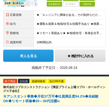
完全週休2日
賞与複数月
面接1回
応募資格
★「エンジニアに興味がある」その気持ちだけでOK！ ■学歴不問 ■IT知識・実務経験は一切不問！未経験・第二新卒大歓迎 ★ITサポート・IT事務やエンジニアの経験をお持ちの方は優遇します！ 地方在住
給与
★通勤＆就業＆地域/住宅＆役職手当あり ★残業代は全額支給 ★選べる給与制度あり！ ■東京・神奈川・千葉・埼玉勤務の場合 月給24.5万円～55万円＋諸手当 （残業代は全額支給） (20,000円の
勤務地
★リモート実績あり★ ★地域/住宅・単身赴任手当などサポートも万全 ★転任費用や寮・社宅制度も完備しています ★勤務地については希望を考慮の上、決定します 『地元で働きたい』『新天地で挑戦したい』と
残業時間
10時間以内
求人を見る
検討中に入れる
掲載終了予定日：
2026.08.24
終了間近
正社員
面接情報有
自己PR不要
株式会社コプロコンストラクション【東証プライム上場コプロ・ホールディン
グス子会社】
※アシスタント事務◆月収37万可◆社員満足度94.2%◆未経験
OK◆リモート研修◆20～30代活躍/c