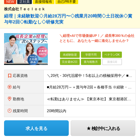
NEW
正社員
面接情報有
自己PR不要
株式会社Ｔｅｃｌｏｃｋ
経理｜未経験歓迎◇月給28万円〜◇残業月20時間◇土日祝休◇賞
与年2回◇転勤なし◇研修充実
＼経理×AIで市場価値UP！／ 成長率380％の会社
とともに、 あなたも一緒に進化しませんか？
未経験歓迎
学歴不問
ベテランOK
完全週休2日
賞与複数月
面接1回
応募資格
＼20代・30代活躍中！5名以上の積極採用中／ ■必須条件 ・基本的なPCスキルをお持ちの方 ・ExcelまたはGoogleスプレッドシートの利用経験 □未経験OK □第二新卒歓迎 □学歴不問 □フリ
給与
■月給28万円～＋賞与年2回＋各種手当 ※経験・スキルに応じて決定します。 ※45時間分の固定残業代（73,000円～）を含みます。超過分は全額支給します。 ※試用期間3～6ヶ月／給与と待遇変更なし
勤務地
≪転勤はありません≫ 【東京本社】 東京都港区芝1-9-3 芝マツラビル4F (変更の範囲)上記を除く当社関連勤務地
残業時間
20時間以内
求人を見る
検討中に入れる