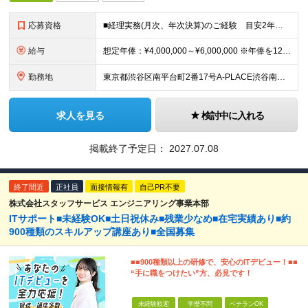
応募資格
■経理実務(月次、年次決算)のご経験 目安2年以上 ■簿記3級以上程度の基礎知識 ■会計ソフトの使用経験（例：freee、マネーフォワードなど） ■基本的なPCスキル（Excel、Word） ■学歴不
給与
想定年俸：¥4,000,000～¥6,000,000 ※年俸を12で割り、1/12を月額支給分とします。 月額：¥333,334～¥500,000 基本給：¥246,534～¥369,800 みなし残
勤務地
東京都渋谷区南平台町2番17号A-PLACE渋谷南平台4階 （変更の範囲） 当社の支社およびグループ会社拠点 本ポジションは原則就業場所の変更はございません。
求人を見る
検討中に入れる
掲載終了予定日：
2027.07.08
終了間近
正社員
面接情報有
自己PR不要
株式会社スタッフサービス エンジニアリング事業本部
ITサポート■未経験OK■土日祝休み■残業少なめ■在宅実績あり■約
900種類のスキルアップ講座あり■全国募集
■■900種類以上の研修で、安心のITデビュー！■■
“手に職をつけたい”方、必見です！
未経験歓迎
学歴不問
ベテランOK