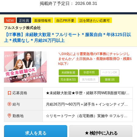
掲載終了予定日：
2026.08.31
NEW
正社員
面接情報有
自己PR不要
話を聞きたい応募可
フルスタック株式会社
【IT事務】未経験大歓迎＊フルリモート＊服装自由＊年休125日以
上＊残業なし＊月給26万円以上
＼DX化により需要急増のIT事務にチャレンジし
ませんか／ 土日祝休み・長期休暇取得◎・残業5
h以下♪
未経験歓迎
学歴不問
ベテランOK
完全週休2日
賞与複数月
面接1回
応募資格
★未経験大歓迎★学歴・経験不問/WEB面接可能/I・Uターン大歓迎/引越支援アリ ▼未経験歓迎＆完全人柄採用！▼ 経験は一切不問！ 普段はSNSしか使わないけど不安だな・・・そんな方もOKです★ 面
給与
月給26万円〜60万円＋諸手当＋インセンティブ（２種）＋賞与 ★Point 設立から9ヶ月で全社員2万円の昇給実績 ※成果はしっかりと還元いたします！ ★Point 100％年収UPでの待遇提示
勤務地
☆リモートワーク（在宅勤務）実施中 ※フルリモート可 【グループ本社】東京都中央区八丁堀3-6-6 アド京橋ビル2F ∟宝町駅 5分/京橋駅 7分/八丁堀駅7分/JR東京駅10分 【プロジェクト先
求人を見る
検討中に入れる