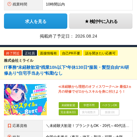
残業時間
10時間以内
求人を見る
検討中に入れる
掲載終了予定日：
2026.08.24
終了間近
正社員
面接情報有
自己PR不要
話を聞きたい応募可
株式会社ミライル
IT事務*未経験歓迎*残業10h以下*年休130日*服装・髪型自由*AI研
修あり*住宅手当あり*転勤なし
≪未経験から理想のオフィスワークへ≫ 最低3ヵ
月の研修でゼロからスキルを身に付けよう！
未経験歓迎
学歴不問
ベテランOK
完全週休2日
賞与複数月
面接1回
応募資格
＼未経験大歓迎！ブランクもOK・20代～40代活躍中／ オフィスワーク初めての方もぜひご応募ください◎ ◆学歴不問 ◆未経験OK ◆既卒・第二新卒OK ～このような方にぴったりです～ ・安心の研修