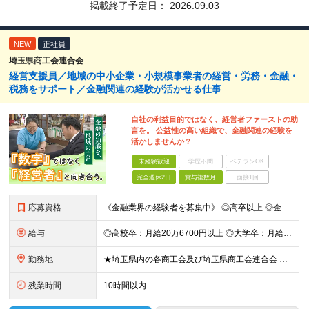
掲載終了予定日：
2026.09.03
NEW
正社員
埼玉県商工会連合会
経営支援員／地域の中小企業・小規模事業者の経営・労務・金融・
税務をサポート／金融関連の経験が活かせる仕事
自社の利益目的ではなく、経営者ファーストの助
言を。 公益性の高い組織で、金融関連の経験を
活かしませんか？
未経験歓迎
学歴不問
ベテランOK
完全週休2日
賞与複数月
面接1回
応募資格
《金融業界の経験者を募集中》 ◎高卒以上 ◎金融業界での何かしらの実務経験がある方 ◎普通自動車免許をお持ちの方（AT限定可・取得見込みもOK） ※経験・スキルのみならず、人物・意欲の部分も重視して選
給与
◎高校卒：月給20万6700円以上 ◎大学卒：月給23万7600円以上 ※上記は新卒初任給の給料です。卒業後に一定の経歴がある場合は、経歴に応じた額が基本給に加算される場合があります。 【固定残業代
勤務地
★埼玉県内の各商工会及び埼玉県商工会連合会 ◎鴻巣市商工会／埼玉県鴻巣市本町6-4-20 ◎桶川市商工会／埼玉県桶川市鴨川1-4-3 ◎鶴ヶ島市商工会／埼玉県鶴ヶ島市大字鶴ヶ丘855 ◎日高市商工会
残業時間
10時間以内