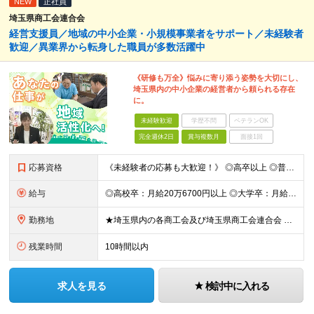
NEW
正社員
埼玉県商工会連合会
経営支援員／地域の中小企業・小規模事業者をサポート／未経験者
歓迎／異業界から転身した職員が多数活躍中
《研修も万全》悩みに寄り添う姿勢を大切にし、
埼玉県内の中小企業の経営者から頼られる存在
に。
未経験歓迎
学歴不問
ベテランOK
完全週休2日
賞与複数月
面接1回
応募資格
《未経験者の応募も大歓迎！》 ◎高卒以上 ◎普通自動車免許をお持ちの方（AT限定可・取得見込みもOK） ※経験・スキルのみならず、人物・意欲の部分も重視して選考を行っています。
給与
◎高校卒：月給20万6700円以上 ◎大学卒：月給23万7600円以上 ※上記は新卒初任給の給料です。卒業後に一定の経歴がある場合は、経歴に応じた額が基本給に加算される場合があります。 【固定残業代
勤務地
★埼玉県内の各商工会及び埼玉県商工会連合会 ◎鴻巣市商工会／埼玉県鴻巣市本町6-4-20 ◎桶川市商工会／埼玉県桶川市鴨川1-4-3 ◎鶴ヶ島市商工会／埼玉県鶴ヶ島市大字鶴ヶ丘855 ◎日高市商工会
残業時間
10時間以内
求人を見る
検討中に入れる