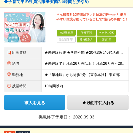
◆子育て中の社員活躍◆実働7.5時間と少なめ
＊≪残業月10時間以下／月給26万円〜≫＊ 働き
やすい環境が整っている当社で"憧れの事務"に！
未経験歓迎
学歴不問
ベテランOK
完全週休2日
賞与複数月
面接1回
応募資格
★未経験歓迎 ★学歴不問 ★20代30代40代活躍中 【必須要件】 ■基本的なPC操作ができる方 「安定企業で長く安心して働きたい」 「将来に役立つ事務スキルを身につけたい」 そんな想いを持った方
給与
★未経験でも月給26万円以上！ 月給26万円～28万円＋賞与年2回＋各種手当あり ※年齢・能力を考慮の上、決定いたします。 ※残業代は全額別途支給します ※試用期間3ヶ月あり。期間中の給与・待遇の差
勤務地
★「築地駅」から徒歩1分 【東京本社】 東京都中央区築地3-9-9 築地三丁目ビル8F (変更の範囲)上記を除く当社関連勤務地
残業時間
10時間以内
求人を見る
検討中に入れる
掲載終了予定日：
2026.09.03