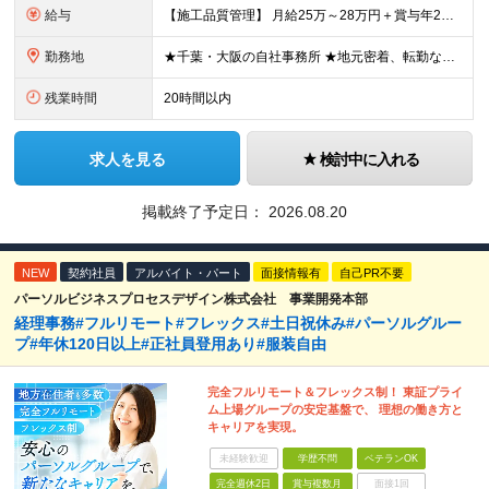
給与
【施工品質管理】 月給25万～28万円＋賞与年2回（原則固定支給額4ヵ月分）＋諸手当（残業手当全額など） ※経験・能力・前職給与を考慮して優遇します。 ※残業代は別途全額支給します。 ※試用期間は6
勤務地
★千葉・大阪の自社事務所 ★地元密着、転勤なし！ ★Ｕ・Iターン歓迎！（面接交通費支給） 【具体的な勤務地】 ※当社堺事務所（大阪）もしくは五井事務所（千葉） ◆堺事務所 （住所） 大阪府堺市堺区
残業時間
20時間以内
求人を見る
検討中に入れる
掲載終了予定日：
2026.08.20
NEW
契約社員
アルバイト・パート
面接情報有
自己PR不要
パーソルビジネスプロセスデザイン株式会社 事業開発本部
経理事務#フルリモート#フレックス#土日祝休み#パーソルグルー
プ#年休120日以上#正社員登用あり#服装自由
完全フルリモート＆フレックス制！ 東証プライ
ム上場グループの安定基盤で、 理想の働き方と
キャリアを実現。
未経験歓迎
学歴不問
ベテランOK
完全週休2日
賞与複数月
面接1回