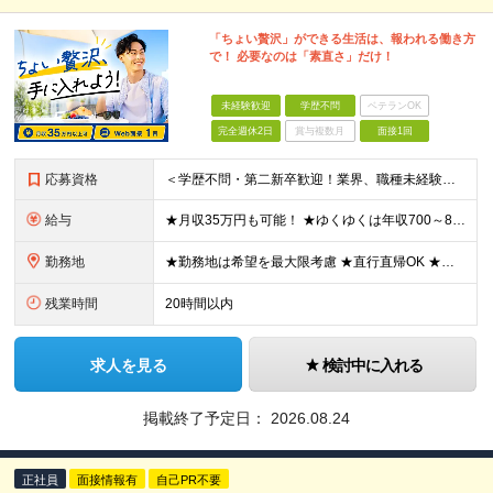
「ちょい贅沢」ができる生活は、報われる働き方
で！ 必要なのは「素直さ」だけ！
未経験歓迎
学歴不問
ベテランOK
完全週休2日
賞与複数月
面接1回
応募資格
＜学歴不問・第二新卒歓迎！業界、職種未経験歓迎！20代～30代活躍中＞ ★35歳以下の方（若年層の長期キャリア形成を図るため） ★フリーター・正社員未経験・社会人未経験OK ★転職回数が多い方もぜひ
給与
★月収35万円も可能！ ★ゆくゆくは年収700～800万円も！ ★手当が多数あり ・残業手当（100％）★1分単位で支給 ・資格手当（最大月6万円） ・結婚/出産祝金（最大3万円） 【首都圏・北関東
勤務地
★勤務地は希望を最大限考慮 ★直行直帰OK ★車通勤のエリアもあり ★研修は、下記いずれかの研修センターで行います ・東京校（東京本社とアクセスは同様） ・大阪校（大阪府大阪市中央区道修町 2-1-1
残業時間
20時間以内
求人を見る
検討中に入れる
掲載終了予定日：
2026.08.24
正社員
面接情報有
自己PR不要