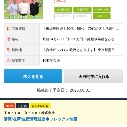
ンワーク
未経験歓迎
学歴不問
ベテランOK
完全週休2日
賞与複数月
面接1回
応募資格
【未経験歓迎！40代～50代、70代の方も活躍中！】 ◆学歴不問 ◆普通自動車運転免許（AT限定可） ※会社所有の自動車を動かしたり、近くのお取引先へ資材を届けにいっていただくこともあるため
給与
月給24万2,000円〜26万円 ※経験や年齢などを考慮の上、決定します ※試用期間3ヶ月（期間中は契約社員としての雇用。その他給与や待遇に変動はありません） ※固定残業代（月9時間・1万5,000円
勤務地
【自社ビル内での勤務となります】 東京都墨田区緑4丁目2番2号 ★冷暖房完備の快適な倉庫スペース ※(変更の範囲)上記を除く当社関連勤務地
残業時間
10時間以内
求人を見る
検討中に入れる
掲載終了予定日：
2026.08.31
NEW
正社員
自己PR不要
Ｔｅｒｒａ Ｄｒｏｎｅ株式会社
購買/在庫/生産管理担当◆フレックス制度