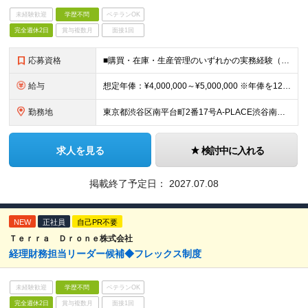
未経験歓迎
学歴不問
ベテランOK
完全週休2日
賞与複数月
面接1回
応募資格
■購買・在庫・生産管理のいずれかの実務経験（目安2年以上） ■Excelを使用した業務経験 ┗表作成・検索・集計・XLOOKUP/ピボット/IF・COUNTIFが扱えるレベル ■学歴不問
給与
想定年俸：¥4,000,000～¥5,000,000 ※年俸を12で割り、1/12を月額支給分とします。 月額：¥333,334～¥416,667 基本給：¥246,534～¥308,167 みなし残
勤務地
東京都渋谷区南平台町2番17号A-PLACE渋谷南平台4階 （変更の範囲） 当社の支社およびグループ会社拠点 本ポジションは原則就業場所の変更はございません。
求人を見る
検討中に入れる
掲載終了予定日：
2027.07.08
NEW
正社員
自己PR不要
Ｔｅｒｒａ Ｄｒｏｎｅ株式会社
経理財務担当リーダー候補◆フレックス制度
未経験歓迎
学歴不問
ベテランOK
完全週休2日
賞与複数月
面接1回