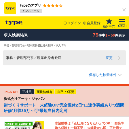
typeのアプリ
インストール
ログイン
会員登録
検討中(
0
)
MENU
79
求人検索結果
件中
1～50
件表示
事務・管理部門系 × 理系出身者歓迎の転職・求人情報
事務・管理部門系／理系出身者歓迎
変更
保存した検索条件
PICK UP!
正社員
面接情報有
自己PR不要
株式会社アーキ・ジャパン
街づくりサポート｜未経験OK*完全週休2日*11連休実績あり*3週間
研修*月収35万～可*最短当日内定可
志望動機は「正社員になりたい」でOK！ 面接準
備も経験も一切不要！ 未経験から即・正社員デ