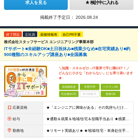
求人を見る
検討中に入れる
掲載終了予定日：
2026.08.24
終了間近
正社員
面接情報有
自己PR不要
株式会社スタッフサービス エンジニアリング事業本部
ITサポート■未経験OK■土日祝休み■残業少なめ■在宅実績あり■約
900種類のスキルアップ講座あり■全国募集
＼知識・スキルゼロ→IT業界で手に職GET！／
どんなに小さな「わからない」にも寄り添います
★
未経験歓迎
学歴不問
ベテランOK
完全週休2日
賞与複数月
面接1回
応募資格
★「エンジニアに興味がある」その気持ちだけでOK！ ■学歴不問 ■IT知識・実務経験は一切不問！未経験・第二新卒大歓迎 ★ITサポート・IT事務やエンジニアの経験をお持ちの方は優遇します！ 地方在住
給与
★通勤＆就業＆地域/住宅＆役職手当あり ★残業代は全額支給 ★選べる給与制度あり！ ■東京・神奈川・千葉・埼玉勤務の場合 月給24.5万円～55万円＋諸手当 （残業代は全額支給） (20,000円の
勤務地
★リモート実績あり★ ★地域/住宅・単身赴任手当などサポートも万全 ★転任費用や寮・社宅制度も完備しています ★勤務地については希望を考慮の上、決定します 『地元で働きたい』『新天地で挑戦したい』と