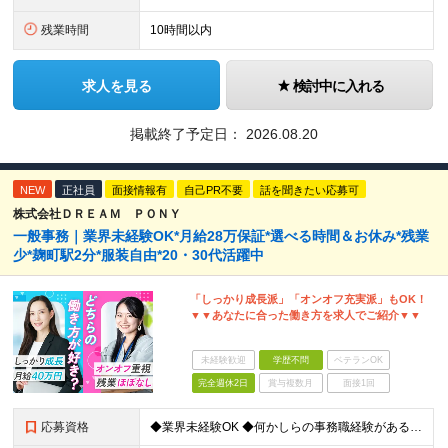
残業時間
10時間以内
求人を見る
検討中に入れる
掲載終了予定日：
2026.08.20
NEW
正社員
面接情報有
自己PR不要
話を聞きたい応募可
株式会社ＤＲＥＡＭ ＰＯＮＹ
一般事務｜業界未経験OK*月給28万保証*選べる時間＆お休み*残業
少*麹町駅2分*服装自由*20・30代活躍中
「しっかり成長派」「オンオフ充実派」もOK！
▼▼あなたに合った働き方を求人でご紹介▼▼
未経験歓迎
学歴不問
ベテランOK
完全週休2日
賞与複数月
面接1回
応募資格
◆業界未経験OK ◆何かしらの事務職経験がある方(1年以上※業界不問) ◆学歴不問 ◆PCの基本的な入力ができる方（ブラインドタッチができる方） ＼こんな方にオススメ／ ◎新しいことにも前向きにチャ