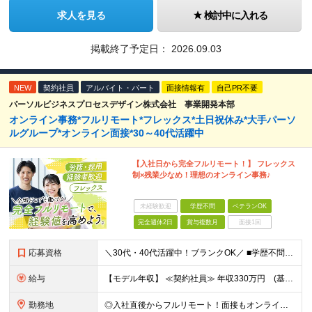
求人を見る
検討中に入れる
掲載終了予定日：
2026.09.03
NEW
契約社員
アルバイト・パート
面接情報有
自己PR不要
パーソルビジネスプロセスデザイン株式会社 事業開発本部
オンライン事務*フルリモート*フレックス*土日祝休み*大手パーソ
ルグループ*オンライン面接*30～40代活躍中
【入社日から完全フルリモート！】 フレックス
制×残業少なめ！理想のオンライン事務♪
未経験歓迎
学歴不問
ベテランOK
完全週休2日
賞与複数月
面接1回
応募資格
＼30代・40代活躍中！ブランクOK／ ■学歴不問 ■採用・人事労務などバックオフィス業務のご経験が1年以上ある方 ■安定した通信環境（通信速度が10Mbps以上）をお持ちの方 ＼こんな方にピッタリ
給与
【モデル年収】 ≪契約社員≫ 年収330万円 (基本給23万 ＋ 地区手当3万円 ＋ 賞与)：都内在住 年収264万円 (基本給21万 ＋ 賞与)：静岡県在住 --------------- ●月給
勤務地
◎入社直後からフルリモート！面接もオンラインで実施します 【豊洲本店】 東京都江東区豊洲3-2-20 豊洲フロント 7F ※(変更の範囲)上記を除く当社関連勤務地