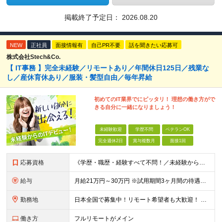
掲載終了予定日：
2026.08.20
NEW
正社員
面接情報有
自己PR不要
話を聞きたい応募可
株式会社Stech&Co.
【 IT事務 】完全未経験／リモートあり／年間休日125日／残業な
し／産休育休あり／服装・髪型自由／毎年昇給
初めてのIT業界でにピッタリ！ 理想の働き方がで
きる自分に一緒になりましょう！
未経験歓迎
学歴不問
ベテランOK
完全週休2日
賞与複数月
面接1回
応募資格
《学歴・職歴・経験すべて不問！／未経験からのチャレンジ大歓迎◎》 ▼こんな気持ち、ひとつでも当てはまる方はぜひ！ □ なにか、人生を変えるきっかけがほしい □ 立ち仕事に疲れて、そろそろ座り仕事がい
給与
月給21万円～30万円 ※試用期間3ヶ月間の待遇に変動はありません。 ※みなし残業代(月20時間分29,725円～)を含む。（※超過分は追加支給）
勤務地
日本全国で募集中！リモート希望者も大歓迎！ ※クライアントオフィスへの出勤が必要な場合は、 「東京オフィス」または「首都圏・関西圏」になります ※勤務地の選択はご希望を考慮し、転居を伴う転勤はありま
働き方
フルリモートがメイン