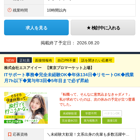
残業時間
10時間以内
求人を見る
検討中に入れる
掲載終了予定日：
2026.08.20
NEW
正社員
面接情報有
自己PR不要
話を聞きたい応募可
株式会社エスアイイー 【東京プロマーケット上場】
ITサポート事務◆完全未経験OK◆年休134日◆リモートOK◆残業
月7h以下◆賞与年3回◆5年目まで必ず昇給
「転職って、そんなに意気込まなきゃダメ？」
私が求めていたのは、次の休みの予定が立つ普通
でした。
未経験歓迎
学歴不問
ベテランOK
完全週休2日
賞与複数月
面接1回
応募資格
＼未経験大歓迎！文系出身の先輩も多数活躍中／ ◆PCスキルに自信のない方も歓迎 ◆完全未経験OK ◆社会人デビューもOK ◆学歴不問 ＊*こんなアナタにオススメです*＊ ◇事務職に興味があるが、給与