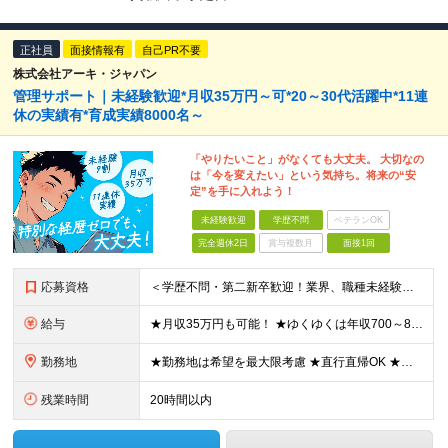
正社員
面接情報有
自己PR不要
株式会社アーキ・ジャパン
管理サポート｜未経験歓迎*月収35万円～可*20～30代活躍中*11連
休の実績有*育成実績8000名～
「やりたいこと」がなくても大丈夫。 大切なの
は「今を変えたい」という気持ち。将来の“安
定”を手に入れよう！
未経験歓迎
学歴不問
ベテランOK
完全週休2日
賞与複数月
面接1回
応募資格
＜学歴不問・第二新卒歓迎！業界、職種未経験歓迎！20代～30代活躍中＞ ★35歳以下の方（若年層の長期キャリア形成を図るため） ★フリーター・正社員未経験・社会人未経験OK ★転職回数が多い方もぜひ
給与
★月収35万円も可能！ ★ゆくゆくは年収700～800万円も！ ★手当が多数あり ・残業手当（100％）★1分単位で支給 ・資格手当（最大月6万円） ・結婚/出産祝金（最大3万円） 【首都圏・北関東
勤務地
★勤務地は希望を最大限考慮 ★直行直帰OK ★車通勤のエリアもあり ★研修は、下記いずれかの研修センターで行います ・東京校（東京本社とアクセスは同様） ・大阪校（大阪府大阪市中央区道修町 2-1-1
残業時間
20時間以内