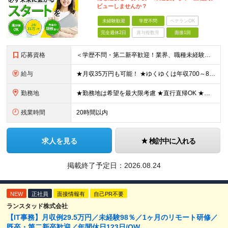
ビューしませんか？
未経験歓迎
学歴不問
ベテランOK
完全週休2日
賞与複数月
面接1回
応募資格
＜学歴不問・第二新卒歓迎！業界、職種未経験歓迎！20代～30代活躍中＞ ★35歳以下の方（若年層の長期キャリア形成を図るため） ★フリーター・正社員未経験・社会人未経験OK ★転職回数が多い方もぜひ
給与
★月収35万円も可能！ ★ゆくゆくは年収700～800万円も！ ★手当が多数あり ・残業手当（100％）★1分単位で支給 ・資格手当（最大月6万円） ・結婚/出産祝金（最大3万円） 【首都圏・北関東
勤務地
★勤務地は希望を最大限考慮 ★直行直帰OK ★車通勤のエリアもあり ★研修は、下記いずれかの研修センターで行います ・東京校（東京本社とアクセスは同様） ・大阪校（大阪府大阪市中央区道修町 2-1-1
残業時間
20時間以内
求人を見る
検討中に入れる
掲載終了予定日：
2026.08.24
NEW
正社員
面接情報有
自己PR不要
ランスタッド株式会社
【IT事務】月収例29.5万円／未経験98％／1ヶ月のリモート研修／
既卒・第二新卒歓迎／年間休日123日/OW