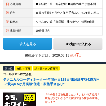
応募資格
◆未経験・第二新卒歓迎 ◆前職の雇用形態不問 ◆学歴不問 【 一つでも当てはまる方にピッタリ！ 】 ◎映画、スポーツ観戦、展示会などが好き ◎機械いじりが好き ◎プラモデルを作るのが好き ◎黙々と作
給与
★賞与実績3ヶ月分／住宅手当あり ＜1年目の想定収入例＞ ★月収26万円（内訳：22万以上+住宅手当+交通費+出張手当） ★年収330万円～（内訳：月給+賞与3ヶ月分） 月給22万円～30万円+賞
勤務地
＼りんかい線「東雲駅」徒歩5分／ ※現地作業の場合は直行直帰OKです！ 【東京本社】 東京都江東区東雲2-12-22 ━━━━━━━━ 旅行好き歓迎★全国への出張があります！ ━━━━━━━━ ■
残業時間
10時間以内
求人を見る
検討中に入れる
7
掲載終了予定日：
2026.08.13
残り
日
正社員
自己PR不要
話を聞きたい応募可
ゴールドマン株式会社
テクニカルコーディネーター*年間休日128日*未経験年収425万円
～*賞与6.5か月実績*住宅・家族手当あり*
「今の働き方を改善したい！」という方必見！
競合が少ないからこそ実現できる驚きの環境と
は…！？