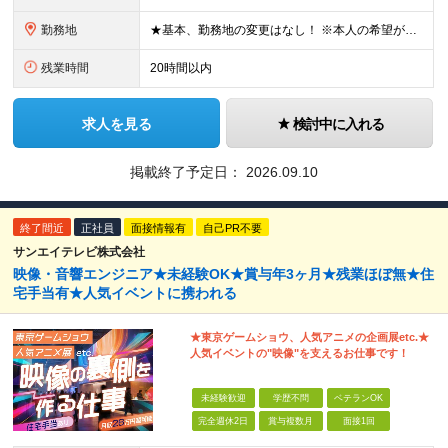
勤務地
★基本、勤務地の変更はなし！ ※本人の希望がない場合 ★埼玉／千葉から通う社員も多数活躍中！ ◆東京エリア 目黒区駒場4-6-1（東大先端科学技研センター） 港区台場2丁目6-1（グランドニッコー東
残業時間
20時間以内
求人を見る
検討中に入れる
掲載終了予定日：
2026.09.10
終了間近
正社員
面接情報有
自己PR不要
サンエイテレビ株式会社
映像・音響エンジニア★未経験OK★賞与年3ヶ月★残業ほぼ無★住
宅手当有★人気イベントに携われる
★東京ゲームショウ、人気アニメの企画展etc.★
人気イベントの"映像"を支えるお仕事です！
未経験歓迎
学歴不問
ベテランOK
完全週休2日
賞与複数月
面接1回