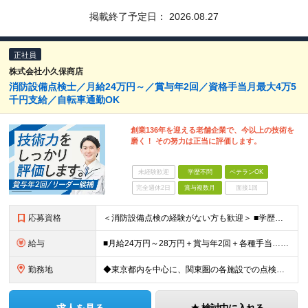
掲載終了予定日：
2026.08.27
正社員
株式会社小久保商店
消防設備点検士／月給24万円～／賞与年2回／資格手当月最大4万5
千円支給／自転車通勤OK
創業136年を迎える老舗企業で、今以上の技術を
磨く！ その努力は正当に評価します。
未経験歓迎
学歴不問
ベテランOK
完全週休2日
賞与複数月
面接1回
応募資格
＜消防設備点検の経験がない方も歓迎＞ ■学歴不問 ■普通自動車運転免許（AT限定可） ■下記いずれかの業務経験をお持ちの方 ・消防設備の点検または工事の経験 ・電気工事の設計・施工経験 ・何らかの設備
給与
■月給24万円～28万円＋賞与年2回＋各種手当…＜消防設備以外の点検工事経験者＞ ■月給28万円～＋賞与年2回＋各種手当…＜消防設備点検経験者※甲種消防設備士取得者＞ ※残業代は全額支給します（事
勤務地
◆東京都内を中心に、関東圏の各施設での点検業務になります ◆自転車通勤OK ＜本社＞東京都江東区白河2丁目1－1 ※希望により、関連会社への転籍、出向も可能です（横浜、大阪） ●基本的に日中は外出