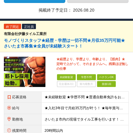
掲載終了予定日：
2026.08.20
終了間近
正社員
有限会社伊藤タイル工業所
モノづくりスタッフ★経歴・学歴は一切不問★月収35万円可能★
さいたま市募集★全員が未経験スタート！
★経歴より、学歴より、年齢より、【筋肉】★
定時で上がって、そのままジムへ。残業ほぼ無し
の仕事
未経験歓迎
学歴不問
ベテランOK
完全週休2日
賞与複数月
面接1回
応募資格
★未経験歓迎 ★学歴不問 ★普通自動車免許をお持ちの方 面接では学歴や過去の経験は一切こだわりません！ チャレンジしてみたいという気持ちがあれば、 誰でもご応募してください◎
給与
★入社3年目で月給35万円が叶う！ ★毎年賞与あり 日給11,000～21,000円（※日給月給制）＋賞与 ※残業代は別途支給します ※試用期間3ヵ月あり。期間中の給与・待遇の差異はありません ※日
勤務地
さいたま市内の現場でタイル工事を行います！ 【本社】 埼玉県さいたま市緑区芝原1-32-3 (変更の範囲)上記を除く当社関連勤務地
残業時間
20時間以内