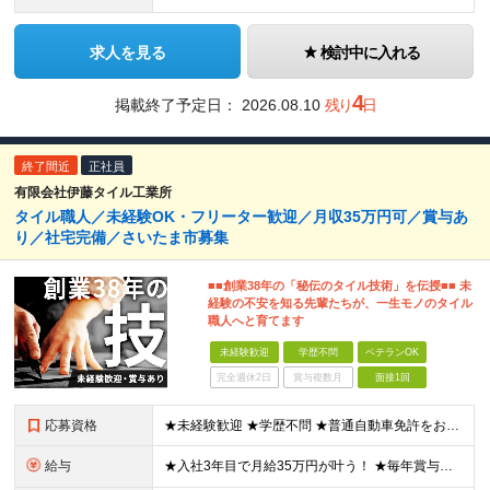
求人を見る
検討中に入れる
4
掲載終了予定日：
2026.08.10
残り
日
終了間近
正社員
有限会社伊藤タイル工業所
タイル職人／未経験OK・フリーター歓迎／月収35万円可／賞与あ
り／社宅完備／さいたま市募集
■■創業38年の「秘伝のタイル技術」を伝授■■ 未
経験の不安を知る先輩たちが、一生モノのタイル
職人へと育てます
未経験歓迎
学歴不問
ベテランOK
完全週休2日
賞与複数月
面接1回
応募資格
★未経験歓迎 ★学歴不問 ★普通自動車免許をお持ちの方 面接では学歴や過去の経験は一切こだわりません！ チャレンジしてみたいという気持ちがあれば、 誰でもご応募してください◎
給与
★入社3年目で月給35万円が叶う！ ★毎年賞与あり 日給11,000～21,000円（※日給月給制）＋賞与 ※残業代は別途支給します ※試用期間3ヵ月あり。期間中の給与・待遇の差異はありません ※日