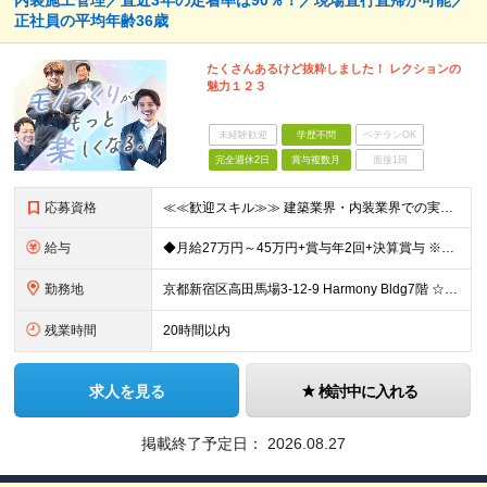
内装施工管理／直近3年の定着率は90％！／現場直行直帰が可能／
正社員の平均年齢36歳
たくさんあるけど抜粋しました！ レクションの
魅力１２３
未経験歓迎
学歴不問
ベテランOK
完全週休2日
賞与複数月
面接1回
応募資格
≪≪歓迎スキル≫≫ 建築業界・内装業界での実務経験 （オフィスや店舗内装の施工管理経験がある方大歓迎） ≪≪必須スキル≫≫ ◆社会人経験が3年以上ある方 ◆要普免（AT限定可） 【未経験者も同時
給与
◆月給27万円～45万円+賞与年2回+決算賞与 ※保有資格や経験、能力に応じて決定いたします ※試用期間3ヶ月あり（期間中の雇用形態・待遇の差異はありません） 【昇給】年1回…直近４期全社員1万円
勤務地
京都新宿区高田馬場3-12-9 Harmony Bldg7階 ☆旧事務所から近くの新築ビルに2026年7月末に移転完了☆ 旧事務所住所：東京都新宿区高田馬場3-14-3 八達ビル 1F （旧事務所
残業時間
20時間以内
求人を見る
検討中に入れる
掲載終了予定日：
2026.08.27