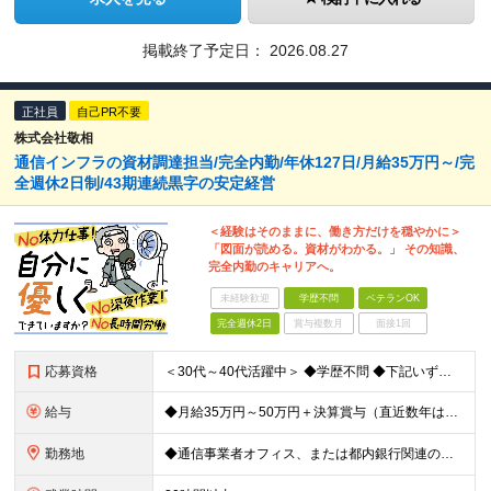
掲載終了予定日：
2026.08.27
正社員
自己PR不要
株式会社敬相
通信インフラの資材調達担当/完全内勤/年休127日/月給35万円～/完
全週休2日制/43期連続黒字の安定経営
＜経験はそのままに、働き方だけを穏やかに＞
「図面が読める。資材がわかる。」 その知識、
完全内勤のキャリアへ。
未経験歓迎
学歴不問
ベテランOK
完全週休2日
賞与複数月
面接1回
応募資格
＜30代～40代活躍中＞ ◆学歴不問 ◆下記いずれかの経験をお持ちの方 ・通信キャリアの工事資材を取り扱った経験をお持ちの方 ・図面を見て必要な資材を選定する知識・経験をお持ちの方 ・通信インフラ、
給与
◆月給35万円～50万円＋決算賞与（直近数年は連続して支給されています！） ※前職給与や経験を最大限考慮し決定します。 ※残業手当は別途支給します。 ※試用期間3ヶ月あり（給与・待遇に変更なし）
勤務地
◆通信事業者オフィス、または都内銀行関連の拠点などの、 東京都内の常駐先オフィスでの勤務となります。 ■本社／東京都港区高輪2-16-11 ※(変更の範囲)上記を除く当社関連勤務地