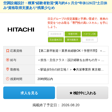
空調設備設計・積算*経験者歓迎*賞与約4ヶ月分*年休126日*土日休
み*資格取得支援あり*残業少なめ
日立グループの安定基盤と手厚い育成で、将来の
安定をつかみ取る「専門性の高いスキル」を手に
しよう。
未経験歓迎
学歴不問
ベテランOK
完全週休2日
賞与複数月
面接1回
応募資格
【第二新卒歓迎！業界未経験OK！学歴不問】 ＜必須条件＞ ●Word、Excel等の基本的なPCスキル、普通自動車免許(AT限定可) ●何らかの設計・作図・積算経験をお持ちの方 ★「CADオペレータ
給与
＜担当・主任クラス：設計経験をお持ちの方＞ 年収：340万円～600万円＋時間外手当＋諸手当 月給：21万円～38万円＋諸手当 ※経験・スキルにより優遇 ※残業代は別途支給します ※賞与：年2回（昨年
勤務地
＜駅徒歩5分の好立地！＞ ◆共栄事業所 東京都練馬区豊玉北6-15-14 共栄ビル3階 ◆栃木事業所 栃木県宇都宮市下栗1丁目17番1号 ◆大阪事業所 大阪府大阪市中央区久太郎町1丁目4番8号
残業時間
20時間以内
求人を見る
検討中に入れる
掲載終了予定日：
2026.08.20