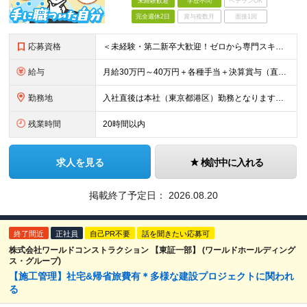
未経験歓迎
学歴不問
ベテランOK
完全週休2日
賞与複数月
面接1回
応募資格
＜未経験・第二新卒大歓迎！ゼロから専門スキルを身につける＞ ◆学歴不問 ＜下記いずれかに当てはまる方は、ぜひご応募ください！＞ ◆手に職をつけて、将来も安定して働きたい方 ◆コツコツと丁寧な作業を
給与
月給30万円～40万円＋各種手当＋決算賞与（直近数年は連続して支給されています！） ★CADを使用した実務経験をお持ちの方は月給35万円スタートも可能です！ ※経験・能力を考慮の上、優遇いたします
勤務地
入社直後は本社（東京都港区）勤務となります。 その後、新高円寺などの客先へ常駐していただきます。 ■本社／東京都港区高輪2-16-11 ※(変更の範囲)上記を除く当社関連勤務地
残業時間
20時間以内
求人を見る
検討中に入れる
掲載終了予定日：
2026.08.20
終了間近
正社員
自己PR不要
話を聞きたい応募可
株式会社ワールドコンストラクション 【東証一部】 (ワールドホールディング
ス・グループ)
【施工管理】社宅&帰省旅費有＊多様な建設プロジェクトに関われ
る