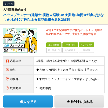
正社員
大和建設株式会社
ハウスプランナー(建築士)実務未経験OK★実働6時間★残業ほぼな
し★月給30万円以上★越谷勤務★週休2日制
≪埼玉の安定企業で手に職をゲット！≫ 創業51
年の白馬グループで、安定した働き方を◎
未経験歓迎
学歴不問
ベテランOK
完全週休2日
賞与複数月
面接1回
応募資格
●業界・職種未経験歓迎！ ※学歴不問 ★こんな方に最適です！ ・「家」や「インテリア」に興味がある方 ・人と話すこと、喜ばせることが好きな方 ・一生モノの知識やスキルを身につけたい方 ・プライベート
給与
◆月給30万円以上＋各種手当＋賞与 【手当でさらに収入アップ！】 ★資格手当：1級建築士（月8万円）、2級建築士（月4万円）などを別途支給。 入社後に資格を取得して、大幅な給与アップを実現した先輩も
勤務地
★東武スカイツリーライン「大袋駅」より徒歩3分！車通勤もOK ◆埼玉県越谷市大字袋山1361-16 ※白馬グループ内で配属の可能性あり ※(変更の範囲)上記を除く当社関連勤務地
残業時間
10時間以内
求人を見る
検討中に入れる