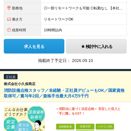
勤務地
◎一部リモートワークも可能 ◎転勤なし 【本社】東京都練馬区南大泉5-38-10 ※現場は東京23区、神奈川、千葉、埼玉などの首都圏エリアです (変更の範囲)上記を除く当社関連勤務地
働き方
リモートワークOK
残業時間
10時間以内
求人を見る
検討中に入れる
掲載終了予定日：
2026.09.10
正社員
株式会社小久保商店
消防設備点検スタッフ／未経験・正社員デビューもOK／国家資格
取得可／賞与年2回／資格手当最大月4万5千円
＜消防法に基づく法定点検＞ 安定した収入と
「手に職」をGET！
未経験歓迎
学歴不問
ベテランOK