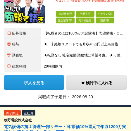
うよ♪）』 ☆☆☆ ホワイト企業認定取得 ☆☆☆
未経験歓迎
学歴不問
ベテランOK
完全週休2日
賞与複数月
面接1回
応募資格
【転職者のほぼ100%が未経験者】志望動機・自己PR不要 ◎学歴、職歴、転職回数、正社員経験の有無などは一切問いません！ ◎ご年齢が38歳までの方※若年層の長期キャリア形成のため 普通自動車免許（
給与
★ 未経験スタートでも月収40万円以上も目指せます！ ★ ★ 試用期間6か月あり／給与・待遇に変更なし ★ ＼パターン①orパターン②で給与形態の選択が可能／ ＜パターン①＞ 月給+交通費+（残業
勤務地
★転勤なし!社宅完備!勤務地は希望考慮。 ★＼働きたいエリアで仕事ができます／ ★U・Iターン歓迎! ■関東/東京、神奈川、埼玉、千葉、群馬、栃木、茨城 ■東北/青森、秋田、岩手、宮城、福島、山形
残業時間
20時間以内
求人を見る
検討中に入れる
掲載終了予定日：
2026.08.20
終了間近
正社員
牧野電設株式会社
電気設備の施工管理/一部リモート可/原価10%還元で年収1200万実