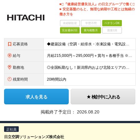
■□『健康経営優良法人』の日立グループで働く□
■ 安定基盤のもと、無理な納期や工程とは無縁の
働き方を
未経験歓迎
学歴不問
ベテランOK
完全週休2日
賞与複数月
面接1回
応募資格
◆建築設備（空調・給排水・冷凍設備・電気設備等）の施工管理の経験3年以上 ◆高卒以上 ～このような方にオススメです～ ◎元請けとして自分で工程をコントロールしたい方 ◎安定企業に腰を据えて長く働きた
給与
月給215,000円～295,000円＋賞与＋各種手当 ※前職のご経験やスキルを考慮して決定いたします ※残業代は全額支給いたします ※試用期間3ヶ月（期間中は有給休暇の取得のみ対象外となります）
勤務地
◎全国転勤なし！新潟県内および北陸エリアのみ 以下の支店および 新潟県内エリアの施工現場での勤務がメインとなります。 ◆本社：新潟県新潟市東区竹尾卸新町752番地10 ◆上越支店：新潟県上越市新光
残業時間
20時間以内
求人を見る
検討中に入れる
掲載終了予定日：
2026.08.20
正社員
日立空調ソリューションズ株式会社