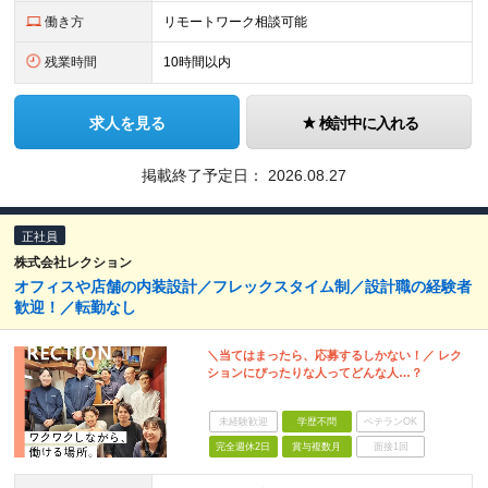
働き方
リモートワーク相談可能
残業時間
10時間以内
求人を見る
検討中に入れる
掲載終了予定日：
2026.08.27
正社員
株式会社レクション
オフィスや店舗の内装設計／フレックスタイム制／設計職の経験者
歓迎！／転勤なし
＼当てはまったら、応募するしかない！／ レク
ションにぴったりな人ってどんな人…？
未経験歓迎
学歴不問
ベテランOK
完全週休2日
賞与複数月
面接1回