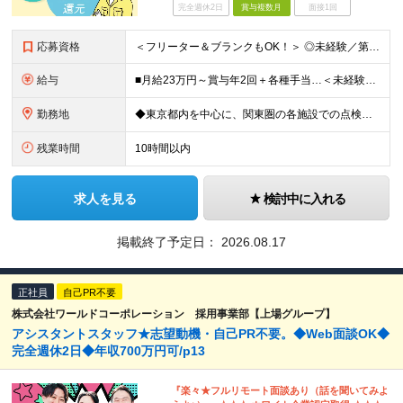
完全週休2日
賞与複数月
面接1回
応募資格
＜フリーター＆ブランクもOK！＞ ◎未経験／第二新卒OK ◎学歴不問 ◎普通自動車運転免許（AT限定可） ＜こんな方にピッタリです＞ ◆手に職をつけたい ◆安定した収入がほしい ◆正社員として働きた
給与
■月給23万円～賞与年2回＋各種手当…＜未経験者＞ ■月給24万円～28万円＋賞与年2回＋各種手当…＜消防設備以外の点検工事経験者＞ ■月給28万円～＋賞与年2回＋各種手当…＜消防設備点検経験者※
勤務地
◆東京都内を中心に、関東圏の各施設での点検業務になります ◆自転車通勤OK ＜本社＞東京都江東区白河2丁目1－1 ※希望により、関連会社への転籍、出向も可能です（横浜、大阪） ●基本的に日中は外出
残業時間
10時間以内
求人を見る
検討中に入れる
掲載終了予定日：
2026.08.17
正社員
自己PR不要
株式会社ワールドコーポレーション 採用事業部【上場グループ】
アシスタントスタッフ★志望動機・自己PR不要。◆Web面談OK◆
完全週休2日◆年収700万円可/p13
『楽々★フルリモート面談あり（話を聞いてみよ