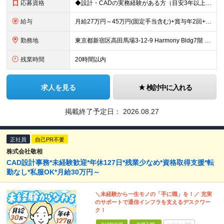
応募資格
◆設計・CADの実務経験がある方（目安3年以上） ◆社会人経験が3年以上ある方 ◆学歴不問 ≪こんな方を歓迎します≫ ・デザインやものづくりが好きな方 ・質にこだわった内装工事をしたい方 ・職人さん
給与
月給27万円～45万円(固定手当含む)+賞与年2回+決算賞与 ※保有資格や経験、能力に応じて決定いたします 【昇給】年1回…直近４期全社員1万円以上 ※固定残業代は45時間分ですが、残業が月45
勤務地
東京都新宿区高田馬場3-12-9 Harmony Bldg7階 ☆旧事務所から近くの新築ビルに2026年7月末に移転完了☆ 旧事務所住所：東京都新宿区高田馬場3-14-3 八達ビル 1F （旧事務
残業時間
20時間以内
求人を見る
検討中に入れる
掲載終了予定日：
2026.08.27
正社員
自己PR不要
株式会社敬相
CAD設計事務*未経験歓迎*年休127日*残業少なめ*資格取得支援*転
勤なし*私服OK*月給30万円～
＼未経験から一生モノの「手に職」を！／ 充実
のサポートで通信インフラを支えるデスクワー
ク！