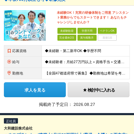
未経験OK！充実の研修体制をご用意 アシスタン
ト業務からでもスタートできます！ あなたもチ
ャレンジしませんか？
未経験歓迎
学歴不問
ベテランOK
完全週休2日
賞与複数月
面接1回
応募資格
◆未経験・第二新卒OK ◆学歴不問
給与
◆未経験者：月給27万円以上＋資格手当＋交通費全額支給＋時間外手当＋休日出勤手当 等 ◆経験者：月給32万円以上＋資格手当＋交通費全額支給＋時間外手当＋休日出勤手当 等 ◎あなたの給与は、これま
勤務地
【全国47都道府県で募集】 ◆勤務地は希望を考慮 ◆転勤なし ◆U・I・Jターン歓迎！ ◆基本直行直帰 ＼積極採用中／ 東北：宮城県、福島県 関東：東京都、神奈川県、埼玉県、千葉県 東海：愛知県、三
求人を見る
検討中に入れる
掲載終了予定日：
2026.08.27
正社員
大和建設株式会社