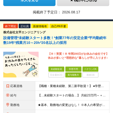
求人を見る
検討中に入れる
掲載終了予定日：
2026.08.17
終了間近
正社員
面接情報有
自己PR不要
株式会社太平エンジニアリング
設備管理*未経験スタート多数！*創業77年の安定企業*平均勤続年
数19年*残業月10～20h*20名以上の採用
【※！実質！※ 年間200日がお休みの会社です】
休みが多いと“理想的な”暮らしが手に入ります♪
未経験歓迎
学歴不問
ベテランOK
完全週休2日
賞与複数月
面接1回
応募資格
【職種・業種未経験、第二新卒歓迎！】 ●学歴不問 ★建設系の関連業務経験や機械メンテナンスの経験など、機会を触る経験をお持ちの方は行かせます！ ★「手に職をつけて安定して働きたい」「大型施設の裏側を
給与
【…未経験スタートの場合…】 月給23万円～＋賞与年2回＋残業手当 【…経験者の場合…】 月給27万円～50万円＋賞与年2回＋残業手当 【…マネジメント経験者の場合…】 月給35万円～50万円＋賞
勤務地
★基本、勤務地の変更はなし！ ※本人の希望がない場合 ★埼玉／千葉から通う社員も多数活躍中！ ◆東京エリア 目黒区駒場4-6-1（東大先端科学技研センター） 港区台場2丁目6-1（グランドニッコー東