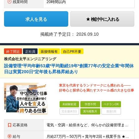
残業時間
20時間以内
求人を見る
検討中に入れる
掲載終了予定日：
2026.09.10
終了間近
正社員
面接情報有
自己PR不要
株式会社太平エンジニアリング
設備管理*平均年齢53歳*平均勤続19年*創業77年の安定企業*年間休
日は実質200日*定年後も昇格昇給あり
東京を代表するランドマークにも携われる――
好奇心と探求心を満たすスケール感の大きな仕事
未経験歓迎
学歴不問
ベテランOK
完全週休2日
賞与複数月
面接1回
応募資格
電気・空調・給排水など、何らかの設備管理または設備施工の実務経験をお持ちの方 ※学歴不問 ＜こんな方にピッタリです♪＞ ◎安定企業で腰を据えてキャリアを築きたい方 ◎頑張りが給与で還元される場所で働
給与
月給27万円～50万円＋賞与年2回＋残業手当 ★マネジメント経験をお持ちの方は… 月給35万円～50万円＋賞与年2回＋残業手当 ※月給は、スキルや経験、能力に応じて決定します ※時間外手当は別途全