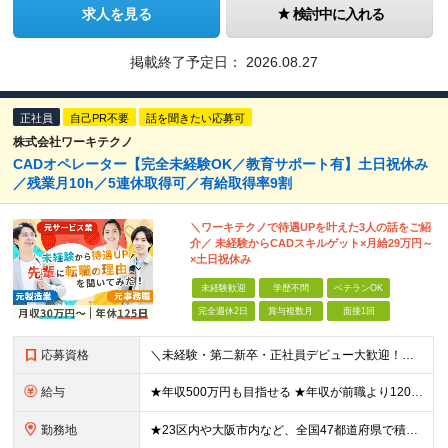
求人を見る
検討中に入れる
掲載終了予定日：
2026.08.27
正社員
自己PR不要
話を聞きたい応募可
株式会社ワーキテクノ
CADオペレーター【完全未経験OK／教育サポート有】土日祝休み
／残業月10h／5連休取得可／有給取得率9割
＼ワーキテクノで待遇UPを叶えた3人の話をご紹
介／ 未経験からCADスキルゲット×月給29万円～
×土日祝休み
未経験歓迎
学歴不問
ベテランOK
完全週休2日
賞与複数月
面接1回
応募資格
＼未経験・第二新卒・正社員デビュー大歓迎！／ ☆アパレルや飲食、ビルメンテ、職人、モデルなど、異業種出身の社員が多数活躍中です！ ■20～30代の若手中心に活躍中！ ■人物重視の採用 ■転職回数不問
給与
★年収500万円も目指せる ★年収が前職より120万円アップした実績あり ★前職の給与を最大限に考慮します！ 【経験者】 ■月給35万円～80万円＋各種手当＋賞与年2回 【未経験者/首都圏】 ■月
勤務地
★23区内や大阪市内など、全国47都道府県で積極採用中！ ★直行直帰OK◎ ★U・Iターン歓迎 ★会社都合の転勤なし！ ご家族の転勤などに合わせた勤務先の変更はOK◎ ★大阪・東京・名古屋・福岡への引