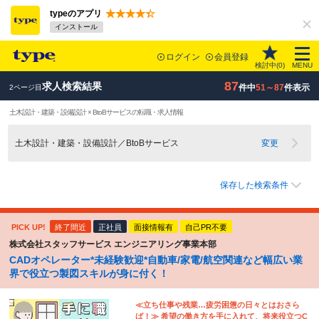
typeのアプリ
インストール
ログイン
会員登録
検討中(
0
)
MENU
87
求人検索結果
件中
51～87
件表示
2ページ目
土木設計・建築・設備設計 × BtoBサービスの転職・求人情報
土木設計・建築・設備設計／BtoBサービス
変更
保存した検索条件
PICK UP!
終了間近
正社員
面接情報有
自己PR不要
株式会社スタッフサービス エンジニアリング事業本部
CADオペレーター*未経験歓迎*自動車/家電/航空関連など幅広い業
界で役立つ製図スキルが身に付く！
≪立ち仕事や残業…疲労困憊の日々とはおさら
ば！≫ 希望の働き方を手に入れて、将来役立つC