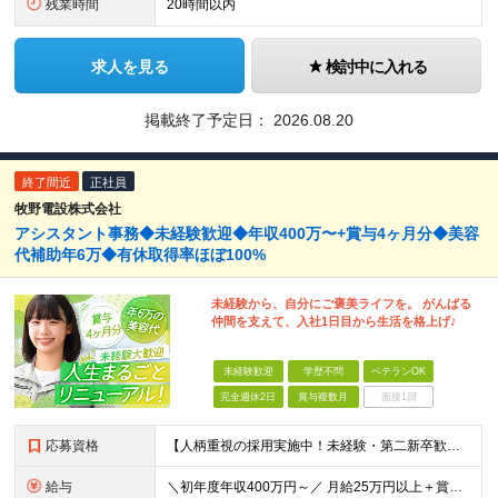
残業時間
20時間以内
求人を見る
検討中に入れる
掲載終了予定日：
2026.08.20
終了間近
正社員
牧野電設株式会社
アシスタント事務◆未経験歓迎◆年収400万〜+賞与4ヶ月分◆美容
代補助年6万◆有休取得率ほぼ100%
未経験から、自分にご褒美ライフを。 がんばる
仲間を支えて、入社1日目から生活を格上げ♪
未経験歓迎
学歴不問
ベテランOK
完全週休2日
賞与複数月
面接1回
応募資格
【人柄重視の採用実施中！未経験・第二新卒歓迎です】 ◎未経験歓迎 ◎学歴不問
給与
＼初年度年収400万円～／ 月給25万円以上＋賞与年2回＋各種手当 ※経験・能力・前職給与等を考慮の上、決定します。 ※美容代補助や家族食事代、時間外手当など、実質的な収入増に繋がる手当が豊富です。