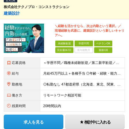
正社員
株式会社テクノプロ・コンストラクション
建築設計
＼経験を活かすなら、次は内勤という選択。／
現場経験を武器に、建築設計という新しいキャリ
アへ。
未経験歓迎
学歴不問
ベテランOK
完全週休2日
賞与複数月
面接1回
応募資格
＜学歴不問／職種未経験歓迎／第二新卒歓迎／ブランクOK＞ ■建設業界での実務経験をお持ちの方 └年数・分野・職種はいっさい不問！ ◆設計職が初めての方も歓迎！ ◆施工管理など、現場経験を活かしてキ
給与
月給45万円以上＋各種手当 ◎年齢・経験・能力・適性を考慮して、支給額を決定します。 ◎残業代は1分単位で100％支給。頑張った分はきちんと収入に還元します！ ＼充実の各種手当／ ■交通費全額支給
勤務地
◎転勤なし 47都道府県（北海道、東北、関東、北陸・甲信越、関西、東海、中国、四国、九州、沖縄）の各プロジェクト先 ◇本人の希望を伴わない転居はなく、転勤もありません。 ◇勤務地はご希望を最大限考
働き方
リモートワーク相談可能
残業時間
20時間以内
求人を見る
検討中に入れる