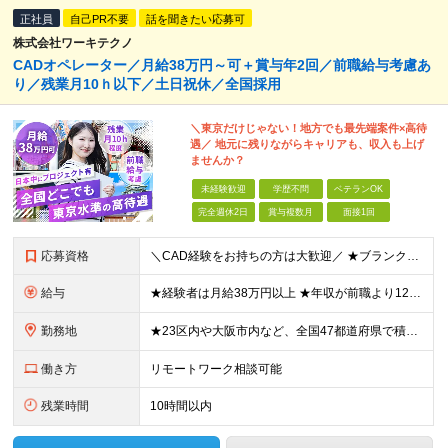
正社員
自己PR不要
話を聞きたい応募可
株式会社ワーキテクノ
CADオペレーター／月給38万円～可＋賞与年2回／前職給与考慮あ
り／残業月10ｈ以下／土日祝休／全国採用
＼東京だけじゃない！地方でも最先端案件×高待
遇／ 地元に残りながらキャリアも、収入も上げ
ませんか？
未経験歓迎
学歴不問
ベテランOK
完全週休2日
賞与複数月
面接1回
応募資格
＼CAD経験をお持ちの方は大歓迎／ ★ブランクがある方・スキルアップしたい方もOK！ ■人物重視の採用 ■転職回数不問 ■学歴不問 ＼こんな方にピッタリです／ ◆今よりもっとスキルを磨きたい ◆機
給与
★経験者は月給38万円以上 ★年収が前職より120万円アップした実績あり ★前職の給与を最大限に考慮します！ 【経験者】 ■月給38万円～80万円＋各種手当＋賞与年2回 【未経験者/首都圏】 ■月
勤務地
★23区内や大阪市内など、全国47都道府県で積極採用中！ ★直行直帰OK◎ ★U・Iターン歓迎 ★会社都合の転勤なし！ ご家族の転勤などに合わせた勤務先の変更はOK◎ ★大阪・東京・名古屋・福岡への引
働き方
リモートワーク相談可能
残業時間
10時間以内