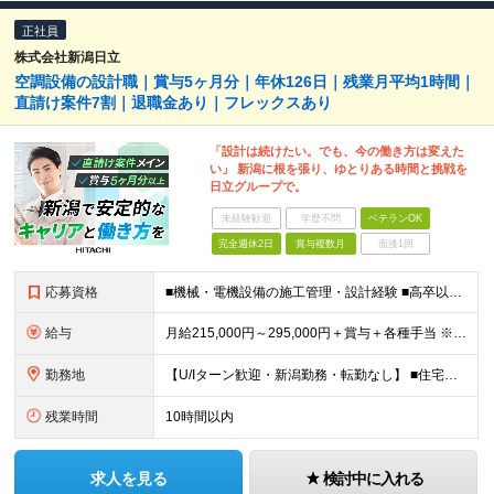
正社員
株式会社新潟日立
空調設備の設計職｜賞与5ヶ月分｜年休126日｜残業月平均1時間｜
直請け案件7割｜退職金あり｜フレックスあり
「設計は続けたい。でも、今の働き方は変えた
い」 新潟に根を張り、ゆとりある時間と挑戦を
日立グループで。
未経験歓迎
学歴不問
ベテランOK
完全週休2日
賞与複数月
面接1回
応募資格
■機械・電機設備の施工管理・設計経験 ■高卒以上 ≪このような方はぜひご応募ください≫ ◎安定企業に腰を据えて長く働きたい方 ◎新潟エリアで家庭と両立しながら働きたい方 ◎幅広い分野の設計に携わり、
給与
月給215,000円～295,000円＋賞与＋各種手当 ※前職のご経験やスキルを考慮して決定いたします ※残業代は全額支給いたします ※試用期間3ヶ月（期間中は有給休暇の取得のみ対象外となります）
勤務地
【U/Iターン歓迎・新潟勤務・転勤なし】 ■住宅手当支給や社宅制度あり ■車通勤OK 本社：新潟県新潟市東区竹尾卸新町752番地10 (変更の範囲)上記を除く当社関連勤務地
残業時間
10時間以内
求人を見る
検討中に入れる