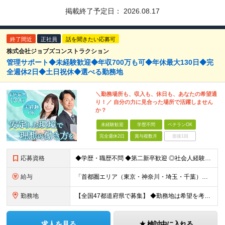
掲載終了予定日：
2026.08.17
終了間近
正社員
話を聞きたい応募可
株式会社ジョブズコンストラクション
管理サポート◆未経験歓迎◆年収700万も可◆年休最大130日◆完
全週休2日◆土日祝休◆選べる勤務地
＼勤務場所も、収入も、休日も、あなたの希望通
り！／ 自分の力に見合った場所で活躍しません
か？
未経験歓迎
学歴不問
ベテランOK
完全週休2日
賞与複数月
面接1回
応募資格
◆学歴・職歴不問 ◆第二新卒歓迎 ◎社会人経験10～20年以上ある方も活躍中！ ◎これまでの学歴・職歴・転職回数等は一切問いません！ 正社員経験の有無は問わないため、不安がある方も、まずはご相談くだ
給与
「首都圏エリア（東京・神奈川・埼玉・千葉）」 ◆月給25万円～50万円＋各種手当 「首都圏以外のエリア」 ◆月給23万円～50万円＋各種手当 ・あなたの給与は、これまでの経験や能力を考慮の上、決定
勤務地
【全国47都道府県で募集】 ◆勤務地は希望を考慮 ◆転勤なし ◆U・I・Jターン歓迎！ 配属先は以下いずれかのプロジェクト先となります。 ＼積極採用中／ 関東：東京都、神奈川県、埼玉県、千葉県 東
求人を見る
検討中に入れる