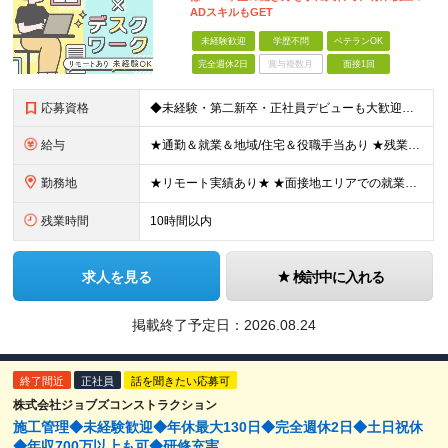
ADスキルもGET
未経験歓迎
学歴不問
ベテランOK
完全週休2日
賞与複数月
面接1回
応募資格
◆未経験・第二新卒・正社員デビューも大歓迎／経験・知識ゼロでOK！ ◆学歴不問 ★人物重視 ★入社前の経験・スキルはゼロでOK CADの基本的な知識・操作経験がある方は歓迎します。 地方在住の方も
給与
★通勤＆就業＆地域/住宅＆役職手当あり ★残業代は全額支給 ★選べる給与制度あり！ ■東京・神奈川・千葉・埼玉勤務の場合 月給24.5万円～55万円＋諸手当 （残業代は全額支給） (20,000円の
勤務地
★リモート実績あり★ ★面接地エリアでの就業率92％以上！ 『地元で働きたい』という希望に、業界トップクラス約7,000件の取引事業所数、90,000件以上のプロジェクトから検討をいたします。 全
残業時間
10時間以内
求人を見る
検討中に入れる
掲載終了予定日：
2026.08.24
終了間近
正社員
話を聞きたい応募可
株式会社ジョブズコンストラクション
施工管理◆未経験歓迎◆年休最大130日◆完全週休2日◆土日祝休
◆年収700万以上も可◆研修充実