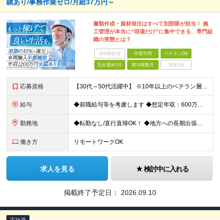
績あり/事務作業ゼロ/月給37万円～
書類作成・資材発注はすべて別部隊が担当！ 施
工管理が本当に“現場だけ”に集中できる、専門組
織の実態とは？
未経験歓迎
学歴不問
ベテランOK
完全週休2日
賞与複数月
面接1回
応募資格
【30代～50代活躍中】 ※10年以上のベテラン層や、ブランクがある方も歓迎！ ※1級電気工事施工管理技士、第一種電気工事士などの資格保有者は優遇します。 ・電気設備施工管理の実務経験をお持ちの方
給与
◆前職給与等を考慮します ◆想定年収：600万円～1200万円 ◆昨年度賞与実績4ヶ月分 月給37万5000円～75万円＋各種手当＋賞与年2回 ※経験・スキル考慮して決定します。 ※別途、諸手当・残
勤務地
◆転勤なし/直行直帰OK！ ◆地方への長期出張なし ＜首都圏エリア中心で毎日家に帰れます＞ 現場は東京23区、神奈川、千葉、埼玉などの首都圏エリアの案件がメインです。 地方への長期出張や転勤は一切あ
働き方
リモートワークOK
求人を見る
検討中に入れる
掲載終了予定日：
2026.09.10