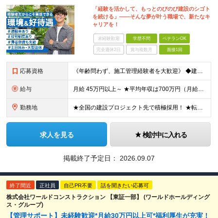
「経験を活かして、もっとのびのび建設のシゴト
を続ける」――そんな夢が叶う職場で、新たなキ
ャリアを！
未経験歓迎
学歴不問
ベテランOK
完全週休2日
賞与複数月
面接1回
応募資格
《年齢問わず、施工管理経験者を大歓迎》 ◆建設業界で技術系の実務経験があればOK ★経験に応じて、月給50万円以上、平均年収700万円以上も可能です 《応募条件》 ◆建設業界で技術系職種（施工管理や
給与
月給 45万円以上～ ★平均年収は700万円（月給50万円） ◎残業手当は、全額別途支給します。 ◎年齢・経験・能力などを考慮の上、決定します。 ◎試用期間3ヶ月あり。その間の待遇に変動はありません
勤務地
★全国の建設プロジェクト先で積極採用！ ★転居を伴う転勤なし ★配属先は希望を最大限考慮します ★I・Uターン支援・寮あり ★案件によりマイカー通勤OK ＝拠点一覧＝ ◆本社／東京都港区東新橋2丁目
求人を見る
検討中に入れる
掲載終了予定日：
2026.09.07
終了間近
正社員
自己PR不要
話を聞きたい応募可
株式会社ワールドコンストラクション 【東証一部】 (ワールドホールディング
ス・グループ)
【管理サポート】未経験歓迎*月給30万円以上可*福利厚生が充実！