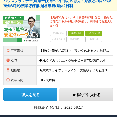
ハウスプランナー(建築士)月給50万円以上/育児・介護との両立◎/
実働6時間/残業ほぼ無/越谷勤務/週休2日制
【月給50万円～】＆【実働6時間】など… あなた
の専門スキルを最大限評価し、高待遇でお迎えし
ます◎
未経験歓迎
学歴不問
ベテランOK
完全週休2日
賞与複数月
面接1回
応募資格
【30代～50代も活躍／ブランクのある方も歓迎します】 ●1級建築士または2級建築士の資格をお持ちの方 ※学歴不問 ★こんな方を歓迎します！ ・年齢や体力面を考慮して、ゆとりある働き方にシフトしたい
給与
◆月給50万円以上＋各種手当＋賞与(実績2ヶ月分) 【手当でさらに収入アップ！】 ★資格手当：1級建築士（月8万円）、2級建築士（月4万円）などを別途支給。 入社後に資格を取得して、大幅な給与アップ
勤務地
★東武スカイツリーライン「大袋駅」より徒歩3分！車通勤もOK ◆埼玉県越谷市大字袋山1361-16 ※白馬グループ内で配属の可能性あり ※(変更の範囲)上記を除く当社関連勤務地
残業時間
10時間以内
求人を見る
検討中に入れる
掲載終了予定日：
2026.08.17