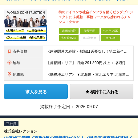
街のアイコンや社会インフラを築くビッグプロジ
ェクトに 未経験・事務ワークから携われるチャ
ンス！☆☆☆
未経験歓迎
学歴不問
ベテランOK
完全週休2日
賞与複数月
面接1回
応募資格
《建築関連の経験・知識は必要なし！第二新卒歓迎》 ◎学歴・経歴・性別不問 ★20～30代メンバーが活躍中 ★U・Iターン歓迎 《応募条件》 ◆35歳までの方（若年層の長期キャリア形成を図るため） ※
給与
【首都圏エリア】 月給 291,800円以上 ＋ 各種手当 【北関東エリア】 月給 264,260円以上 ＋ 各種手当 【関西・四国エリア】 月給 278,040円以上 ＋ 各種手当 【中部エリ
勤務地
《勤務地エリア》 ▼北海道・東北エリア 北海道、青森県、秋田県、宮城県、岩手県、山形県、福島県 ▼関東エリア 東京都、神奈川県、埼玉県、茨城県、千葉県、群馬県、栃木県 ▼東海・北陸エリア 新潟県、
求人を見る
検討中に入れる
掲載終了予定日：
2026.09.07
正社員
株式会社レクション