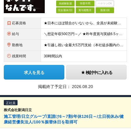
未経験歓迎
学歴不問
ベテランOK
完全週休2日
賞与複数月
面接1回
応募資格
★日本にほぼ競合がいないから、全員が未経験入社！ ★20代〜30代の販売・サービス出身者が活躍中！ ●学歴・職歴・ブランク不問 ●普通自動車免許（AT限定可）必須 ＼一つでも当てはまる方へオススメ
給与
＼想定年収500万円～／ ★昨年度賞与実績6.5ヶ月分 ★家族手当・役職手当・資格取得祝い金・食事補助など手厚い待遇 月給23万円〜30万円＋賞与年3回＋各種手当 ※経験・スキルを考慮の上、決定し
勤務地
★引越し祝い金最大5万円支給（本社徒歩圏内の方） ★「新横浜駅」より徒歩3分とアクセス良好◎ ★社内には代表取締役の趣味であるブリティッシュ雑貨が置かれるなどオシャレ空間 本社／神奈川県横浜市港北区
残業時間
30時間以内
求人を見る
検討中に入れる
掲載終了予定日：
2026.08.20
正社員
株式会社新潟日立
施工管理/日立グループ/直請け6～7割/年休126日～/土日祝休み/健
康経営優良法人/100％振替休日を取得可