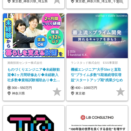
東京都_神奈川県_埼玉県
東京都_神奈川県_埼玉県_千葉県
湘南技術センター株式会社
ランスタッド株式会社 ESS事業部
ものづくりエンジニア◆未経験歓
機械エンジニア*大手SIerと直取
迎◆2ヶ月間研修あり◆未経験入
引*プライム多数*5期連続増収増
社多数◆資格試験補助あり◆土日
益*スタートアップ期*残業少なめ
祝休み◆賞与年2回
300～550万円
400～1000万円
神奈川県
東京都