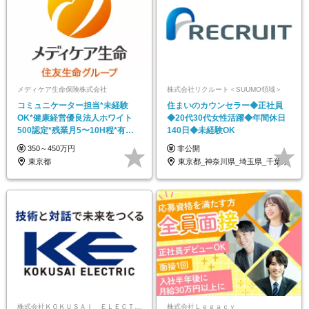
メディケア生命保険株式会社
株式会社リクルート＜SUUMO領域＞
コミュニケーター担当*未経験
住まいのカウンセラー◆正社員
OK*健康経営優良法人ホワイト
◆20代30代女性活躍◆年間休日
500認定*残業月5〜10H程*有給
140日◆未経験OK
取得80%
350～450万円
非公開
東京都
東京都_神奈川県_埼玉県_千葉県
株式会社ＫＯＫＵＳＡＩ ＥＬＥＣＴＲＩＣ
株式会社Ｌｅｇａｃｙ