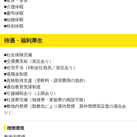
■産休・育休
■介護休暇
■慶弔休暇
■結婚休暇
■特別休暇
待遇・福利厚生
■社会保険完備
■交通費支給（規定あり）
■住宅手当（5割会社負担／規定あり）
■退職金制度
■資格取得支援（受験料・講習費用の負担）
■通信教育受講制度
■引越補助あり（上限あり）
■社員寮完備（独身寮・家族寮の相談可能）
■敷地内禁煙（勤務先により屋内禁煙、屋外喫煙室設置の場合あ
り）
喫煙環境
敷地内禁煙