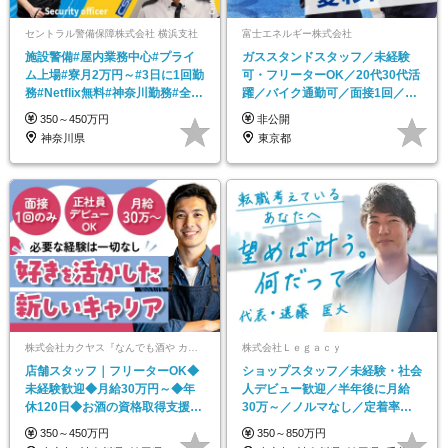
セントラル警備保障株式会社 横浜支社
富士エネルギー株式会社
施設警備#屋内業務中心#プライ
ガススタンドスタッフ／未経験
ム上場#寮月2万円～#3日に1回勤
可・フリーターOK／20代30代活
務#Netflix無料#神奈川勤務#全員
躍／バイク通勤可／面接1回／髪
面接
色・髪型・ヒゲ自由
350～450万円
非公開
神奈川県
東京都
株式会社カクヤス『なんでも酒や カクヤス』
株式会社Ｌｅｇａｃｙ
店舗スタッフ｜フリーターOK◆
ショップスタッフ／未経験・社会
未経験歓迎◆月給30万円～◆年
人デビュー歓迎／半年後に月給
休120日◆お酒の資格取得支援制
30万～／ノルマなし／定着率
度あり
100％／残業基本なし
350～450万円
350～850万円