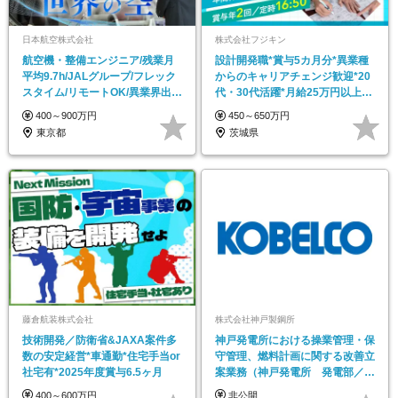
日本航空株式会社
株式会社フジキン
航空機・整備エンジニア/残業月
設計開発職*賞与5カ月分*異業種
平均9.7h/JALグループ/フレック
からのキャリアチェンジ歓迎*20
スタイム/リモートOK/異業界出身
代・30代活躍*月給25万円以上*
活躍
手当充実
400～900万円
450～650万円
東京都
茨城県
藤倉航装株式会社
株式会社神戸製鋼所
技術開発／防衛省&JAXA案件多
神戸発電所における操業管理・保
数の安定経営*車通勤*住宅手当or
守管理、燃料計画に関する改善立
社宅有*2025年度賞与6.5ヶ月
案業務（神戸発電所 発電部／兵
庫）【D207】
400～600万円
非公開