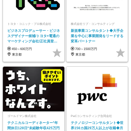
トヨタ・コニック・プロ株式会社
株式会社リブ・コンサルティング
ビジネスプロデューサー・ビジネ
新規事業コンサルタント◆大手企
スデザイナー候補/トヨタ×電通の
業を中心に事業開発をリードする
マーケティング会社/正社員登用
変革パートナー
率9割/第二新卒
450～600万円
700～1500万円
東京都
東京都
ゴールドマン株式会社
PwCコンサルティング合同会社
テクニカルコーディネーター*年
テクノロジーコンサルタント◆世
間休日128日*未経験年収425万円
界156カ国29万人以上が在籍◆月