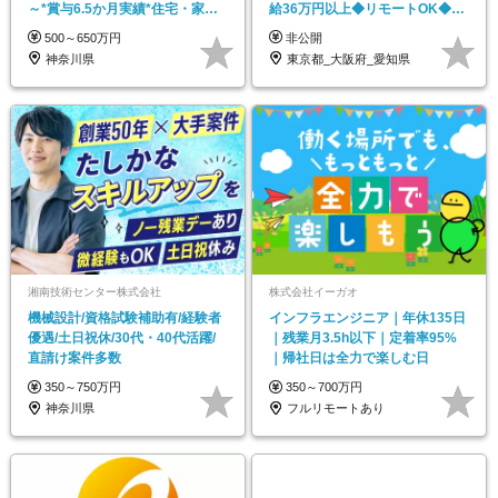
～*賞与6.5か月実績*住宅・家族
給36万円以上◆リモートOK◆フ
手当あり*
レックスあり
500～650万円
非公開
神奈川県
東京都_大阪府_愛知県
湘南技術センター株式会社
株式会社イーガオ
機械設計/資格試験補助有/経験者
インフラエンジニア｜年休135日
優遇/土日祝休/30代・40代活躍/
｜残業月3.5h以下｜定着率95%
直請け案件多数
｜帰社日は全力で楽しむ日
350～750万円
350～700万円
神奈川県
フルリモートあり