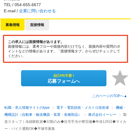
TEL / 054-655-6677
E-mail /
企業に問い合わせる
募集情報
面接情報
この求人には面接情報があります。
面接情報には、選考フローや面接内容だけでなく、面接内容や質問のポ
イントなどの情報があります。「面接情報タブ」からぜひチェックして
ください。
自己PR不要！
応募フォームへ
このページのTOPへ▲
転職・求人情報サイトのtype
電子・電気技術・メカトロ技術者
機械・
機構設計（自動車・輸送機器・装置・各種部品）
株式会社イーシー
製
造スタッフ｜未経験歓迎◆日勤のみ◆住宅手当や寮完備◆年休126日◆マイカ
ー・バイク通勤OK◆平塚市募集