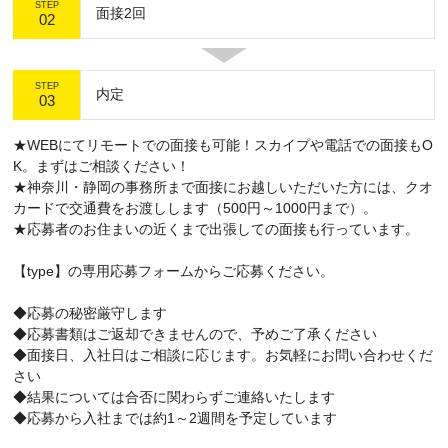
STEP
面接2回
02
STEP
内定
03
★WEBにてリモートでの面接も可能！スカイプや電話での面接もO
K。まずはご相談ください！
★神奈川・静岡の事務所まで面接にお越しいただいた方には、クオ
カードで交通費をお渡しします（500円～1000円まで）。
★応募者のお住まいの近くまで出張しての面接も行っています。
【type】の専用応募フォームからご応募ください。
◆応募の秘密厳守します
◆応募書類はご返却できませんので、予めご了承ください
◆面接日、入社日はご相談に応じます。お気軽にお問い合わせくだ
さい
◆結果については合否に関わらずご連絡いたします
◆応募から入社までは約1～2週間を予定しています