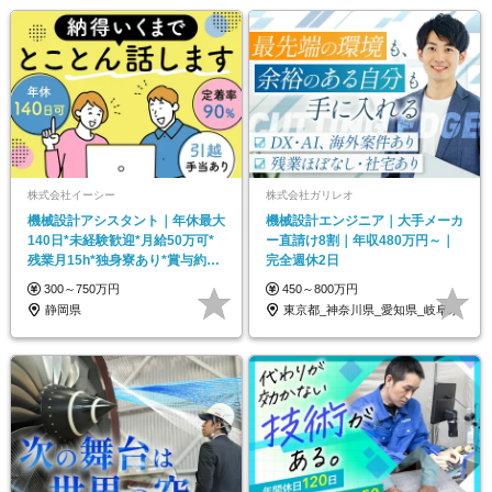
株式会社イーシー
株式会社ガリレオ
機械設計アシスタント｜年休最大
機械設計エンジニア｜大手メーカ
140日*未経験歓迎*月給50万可*
ー直請け8割｜年収480万円～｜
残業月15h*独身寮あり*賞与約3
完全週休2日
ヶ月分支給
300～750万円
450～800万円
静岡県
東京都_神奈川県_愛知県_岐阜県