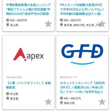
半導体製造装置の生産エンジニア
PRスタッフ/未経験大歓迎/20代
*東証プライム上場の安定基盤*年
で月収40万以上も可/ノルマなし/
間休日126日*有休平均19日取得
平均年齢25歳/残業ほぼナシ/面接
1回
500～800万円
350～850万円
富山県
東京都_神奈川県_埼玉県_千葉県_大阪府…
Apex株式会社
株式会社ＧＦＤ
【人事（バックオフィス）】未経
セキュリティエンジニア【自社内
験歓迎
100％】／残業月6.2h／年休128
日／リモートOK／住宅手当あり
非公開
400～800万円
東京都
神奈川県