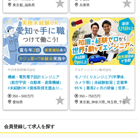
東京都_福島県
兵庫県
中日本技研株式会社
アルテンジャパン株式会社
機械・電気電子設計エンジニア
モノづくりエンジニア(半導体、
（航空宇宙・自動車・産業機械）
カメラ等)｜未経験歓迎｜定着率
#未経験OK #資格取得支援あり #
95％｜最長2ヶ月の研修｜世界
技術研修等あり
TOP10入り(※)
350～500万円
350～750万円
愛知県
東京都_神奈川県_埼玉県_千葉県_愛知県…
会員登録して求人を探す