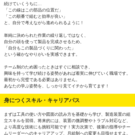
続けていくうちに…
「この線はこの部品の位置だ」
「この順番で組むと効率が良い」
と、自分で考えながら進められるように！
単純に決められた作業の繰り返しではなく、
自分の頭を使って製品を完成させるため、
「自分もこの製品づくりに関わった」
という確かなやりがいを実感できます。
チーム制のため困ったときはすぐに相談でき、
興味を持って学び続ける姿勢があれば着実に伸びていく職場です。
最初から完璧である必要はありません。
あなたの学ぶ姿勢を、しっかり見てイチから育てます！
身につくスキル・キャリアパス
まずは工具の使い方や図面の読み方を基礎から学び、製造装置の組
立スキルを習得。将来的には、装置の微調整やトラブル対応など、
より高度な技術にも挑戦可能です！実力次第で、後輩の指導やチー
ムリーダーへのキャリアアップ、月給制への変更も目指せますよ。