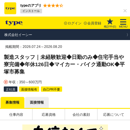
typeのアプリ
インストール
ログイン
会員登録
検討中(
0
)
MENU
株式会社イーシー
掲載期間：2026.07.24～2026.08.20
製造スタッフ｜未経験歓迎◆日勤のみ◆住宅手当や
寮完備◆年休126日◆マイカー・バイク通勤OK◆平
塚市募集
年収：350～600万円
正社員
面接情報有
自己PR不要
募集情報
面接情報
仕事内容
応募資格
会社の素顔
応募について