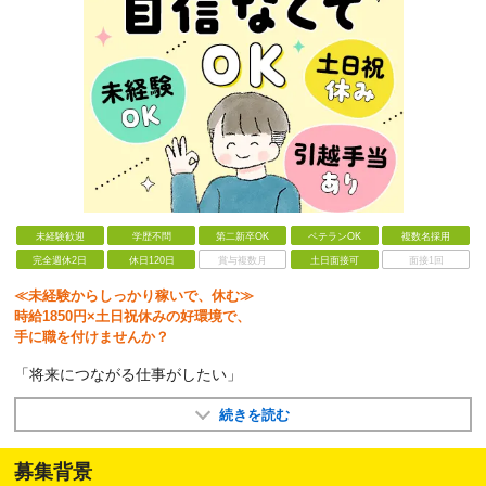
未経験歓迎
学歴不問
第二新卒OK
ベテランOK
複数名採用
完全週休2日
休日120日
賞与複数月
土日面接可
面接1回
≪未経験からしっかり稼いで、休む≫
時給1850円×土日祝休みの好環境で、
手に職を付けませんか？
「将来につながる仕事がしたい」
続きを読む
募集背景