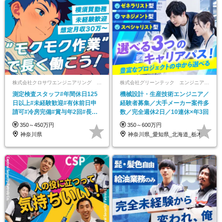
株式会社クロサワエンジニアリング 横須賀営業所
株式会社グリーンテック エンジニアリングソリューション事業部
測定検査スタッフ#年間休日125
機械設計・生産技術エンジニア／
日以上#未経験歓迎#有休前日申
経験者募集／大手メーカー案件多
請可#冷房完備#賞与年2回#長期
数／完全週休2日／10連休×年3回
連休有
350～450万円
350～600万円
神奈川県
神奈川県_愛知県_北海道_栃木県_静岡県…