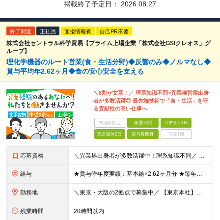
掲載終了予定日：
2026.08.27
終了間近
正社員
面接情報有
自己PR不要
株式会社セントラル科学貿易【プライム上場企業「株式会社GSIクレオス」グ
ループ】
理化学機器のルート営業(食・生活分野)◆反響のみ◆ノルマなし◆
賞与平均年2.62ヶ月◆食の安心安全を支える
＼8割が文系！／ 理系知識不問×異業種営業出身
者が多数活躍◎ 最先端技術で「食・生活」を守
る貢献性の高い仕事へ
未経験歓迎
学歴不問
ベテランOK
完全週休2日
賞与複数月
面接1回
応募資格
＼異業界出身者が多数活躍中！理系知識不問／ ■法人営業（BtoB）の経験をお持ちの方 ■普通自動車免許（AT限定可）をお持ちの方※入社までの取得可 ※学歴不問 ～求める人物像について～ ・明るく礼儀
給与
★賞与昨年度実績：基本給×2.62ヶ月分 ★毎年必ず昇給する経験給制度あり！ ■月給：23万5000円〜45万円＋賞与年2回 ※経験・スキルを考慮し、当社規定の「バンド（等級）」に合わせて決定します
勤務地
＼東京・大阪の2拠点で募集中／ 【東京本社】東京都江東区亀戸1-28-6 【大阪支店】大阪府大阪市東淀川区東中島1-13-25 ※ご希望の勤務地を考慮します。当面転勤は想定していません。 ご本人の希
残業時間
20時間以内