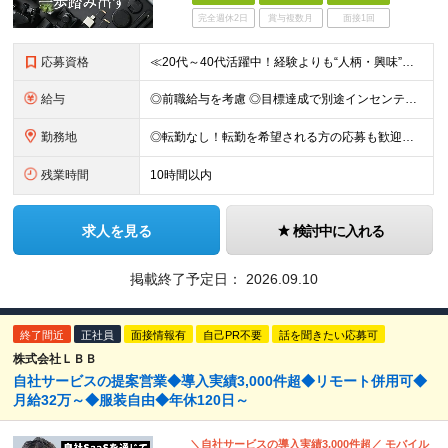
完全週休2日
賞与複数月
面接1回
応募資格
≪20代～40代活躍中！経験よりも“人柄・興味”を重視します≫ ◆未経験歓迎・学歴不問 ～こんな方は、この仕事の才能アリです！～ ・映画館の音響や、イベントの照明演出に「おぉっ」と感動したことがある
給与
◎前職給与を考慮 ◎目標達成で別途インセンティブあり ◆月給237,600円～＋各種手当＋インセンティブ ※年齢・経験・能力などを考慮の上、決定します ※試用期間6ヵ月（期間中の給与・待遇・雇用形
勤務地
◎転勤なし！転勤を希望される方の応募も歓迎します 【東京営業所】 東京都中央区新川2－24－2ビコービル4階B 【千葉営業所】 千葉県千葉市美浜区新港222-16 EKSビル ※(変更の範囲)上
残業時間
10時間以内
求人を見る
検討中に入れる
掲載終了予定日：
2026.09.10
終了間近
正社員
面接情報有
自己PR不要
話を聞きたい応募可
株式会社ＬＢＢ
自社サービスの提案営業◆導入実績3,000件超◆リモート併用可◆
月給32万～◆服装自由◆年休120日～
＼自社サービスの導入実績3,000件超／ モバイル