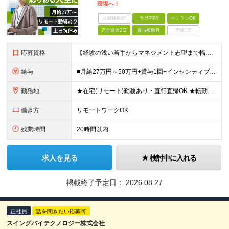
環境へ！
未経験歓迎
学歴不問
ベテランOK
完全週休2日
賞与複数月
面接1回
応募資格
【経験の浅い若手からマネジメント志望まで幅広く歓迎！】 ◆SES営業の実務経験（1年以上） ※年齢・性別・学歴は一切不問です。 ◎ゆくゆくはマネージャー候補としてご活躍いただけるポジションです！ ◎
給与
■月給27万円～50万円+賞与1回+インセンティブ ※試用期間3～6ヶ月あり。期間中の条件変更なし ※経験やスキルを考慮のうえ、決定いたします。 ※固定残業代40時間分、64,286円～を含み、超過
勤務地
★在宅(リモート)勤務あり・直行直帰OK ★転勤なし 【本社】東京都中央区八丁堀4-13-5 幸ビル5階 (変更の範囲)上記を除く当社関連勤務地
働き方
リモートワークOK
残業時間
20時間以内
求人を見る
検討中に入れる
掲載終了予定日：
2026.08.27
正社員
話を聞きたい応募可
スイングバイテクノロジー株式会社