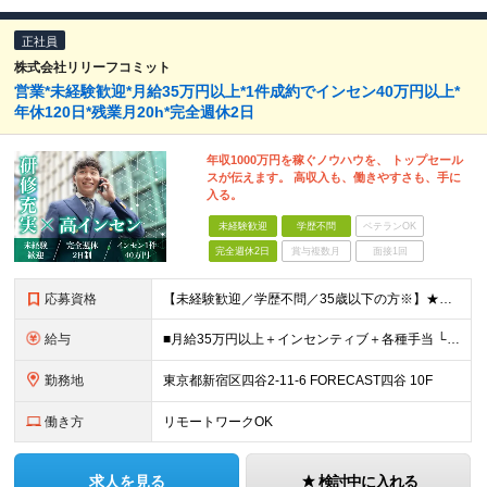
正社員
株式会社リリーフコミット
営業*未経験歓迎*⽉給35万円以上*1件成約でインセン40万円以上*
年休120⽇*残業⽉20h*完全週休2⽇
年収1000万円を稼ぐノウハウを、 トップセール
スが伝えます。 ⾼収⼊も、働きやすさも、⼿に
⼊る。
未経験歓迎
学歴不問
ベテランOK
完全週休2日
賞与複数月
面接1回
応募資格
【未経験歓迎／学歴不問／35歳以下の⽅※】★成果に応じた収⼊を得たい⽅ ＜応募条件＞ ◇35歳以下の⽅ （⻑期キャリア形成を図るため※例外事由3号のイ） ◇未経験歓迎 ◇学歴不問 ＼これまでの経験
給与
■⽉給35万円以上＋インセンティブ＋各種⼿当 └インセンティブは1件あたり40万円以上を⽀給 ＼その他、⾼額インセンティブ制度あり︕／ ★TOP賞（年間100万〜、半期50万〜） ★コンテスト達成ボ
勤務地
東京都新宿区四⾕2-11-6 FORECAST四⾕ 10F
働き方
リモートワークOK
求人を見る
検討中に入れる