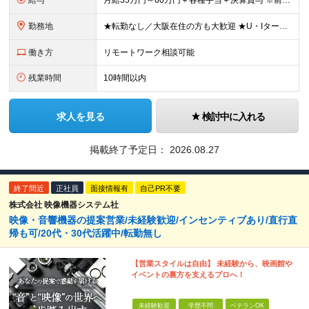
給与
月給35万円～60万円＋各種手当＋決算賞与 ※前職給与や経験・スキルを考慮の上、決定いたします。 ※3ヶ月の試用期間あり（期間中は契約社員雇用、給与等条件の変動なし）。 ※年齢や入社年数に関係なく、
勤務地
★転勤なし／大阪在住の方も大歓迎 ★U・Iターン歓迎 ▼東京本社 東京都港区芝浦2-17-12 第四田町ビル2F/3F ▼福岡支店 福岡県福岡市博多区博多駅東2-9-5 池松ビル3F/4F ▼大
働き方
リモートワーク相談可能
残業時間
10時間以内
求人を見る
検討中に入れる
掲載終了予定日：
2026.08.27
終了間近
正社員
面接情報有
自己PR不要
株式会社 映像機器システム社
映像・音響機器の提案営業/未経験歓迎/インセンティブあり/直行直
帰も可/20代・30代活躍中/転勤無し
【営業スタイルは自由】 未経験から、映画館や
イベントの裏方を支えるプロへ！
未経験歓迎
学歴不問
ベテランOK