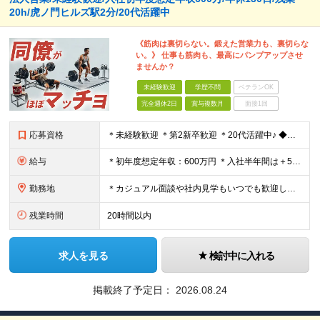
20h/虎ノ門ヒルズ駅2分/20代活躍中
《筋肉は裏切らない。鍛えた営業力も、裏切らな
い。》 仕事も筋肉も、最高にパンプアップさせ
ませんか？
未経験歓迎
学歴不問
ベテランOK
完全週休2日
賞与複数月
面接1回
応募資格
＊未経験歓迎 ＊第2新卒歓迎 ＊20代活躍中♪ ◆学歴不問 ◆社会人経験の浅い方も歓迎します！ ※「稼ぎたい」「誇れる仕事がしたい」という意欲を最重視します。 ＼こんな方にピッタリです！／ ★同年
給与
＊初年度想定年収：600万円 ＊入社半年間は＋5万円～の業績手当も付与◎ ◆月給30万円～＋業績手当5万円(半年間保証)～ ※固定残業代88,746円/45時間分含む (所定外残業代 25,356
勤務地
＊カジュアル面談や社内見学もいつでも歓迎してます！ ＊駅直結・最新設備の綺麗なオフィスです！ 【本社】 東京都港区虎ノ門2丁目4番7号 T-LITE 7階 (変更の範囲)上記を除く当社関連勤務地
残業時間
20時間以内
求人を見る
検討中に入れる
掲載終了予定日：
2026.08.24