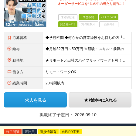
オーダーサービスを“世の中の当たり前”に！
未経験歓迎
学歴不問
ベテランOK
完全週休2日
賞与複数月
面接1回
応募資格
◆学歴不問 ◆何らかの営業経験をお持ちの方 └業界／無形商材・有形商材／個人向け・法人向けは不問！ ★こんな方にピッタリ！ □お客様の本質的な課題に向き合い、喜ばせたい方 □会社の成長に貢献できる実
給与
◆月給32万円～50万円 ※経験・スキル・前職の給与を考慮の上、当社規定により決定いたします ※上記月給には固定残業代（月40時間分／59,600円～）が含まれます。超過分は全額支給いたします ※試用
勤務地
★リモートと出社のハイブリッドワークも可！ ★大阪・東京・福岡で同時募集 大阪本社、東京拠点、福岡拠点のいずれかへ配属となります。 希望を考慮して決定します。 【大阪本社】 大阪府大阪市中央区上本
働き方
リモートワークOK
残業時間
20時間以内
求人を見る
検討中に入れる
掲載終了予定日：
2026.09.10
終了間近
正社員
面接情報有
自己PR不要