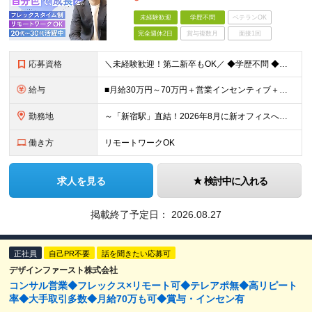
未経験歓迎
学歴不問
ベテランOK
完全週休2日
賞与複数月
面接1回
応募資格
＼未経験歓迎！第二新卒もOK／ ◆学歴不問 ◆業界・職種経験不問 ◆当社の理念に共感いただける方 ＼以下のような方を歓迎しています／ □指示されたことだけでなく、自分で考えて行動できる力をつけたい
給与
■月給30万円～70万円＋営業インセンティブ＋業績連動賞与 ※これまでのご経験やスキルを十分に考慮のうえで決定いたします。 ※みなし残業手当などの詳細な条件については面接時にご案内いたします。 ※試
勤務地
～「新宿駅」直結！2026年8月に新オフィスへ移転予定～ ★WeWork内のワークスペースやカフェスペース、フリードリンクなど利用可 ■リンクスクエア新宿 東京都渋谷区千駄ヶ谷5-27-5 ※(変
働き方
リモートワークOK
求人を見る
検討中に入れる
掲載終了予定日：
2026.08.27
正社員
自己PR不要
話を聞きたい応募可
デザインファースト株式会社
コンサル営業◆フレックス×リモート可◆テレアポ無◆高リピート
率◆大手取引多数◆月給70万も可◆賞与・インセン有