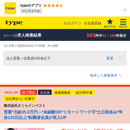
typeのアプリ
インストール
ログイン
会員登録
検討中(
0
)
MENU
103
求人検索結果
件中
51～100
件表示
2ページ目
法人営業 × 従業員100名以下の転職・求人情報
法人営業／従業員100名以下
変更
保存した検索条件
PICK UP!
終了間近
正社員
面接情報有
自己PR不要
話を聞きたい応募可
株式会社さくらインベスト
営業*月給35.8万円～*未経験OK*リモートワーク可*土日祝休み*年
休123日以上*転職者全員が収入UP