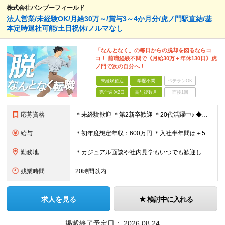
株式会社バンブーフィールド
法人営業/未経験OK/月給30万～/賞与3～4か月分/虎ノ門駅直結/基
本定時退社可能/土日祝休/ノルマなし
「なんとなく」の毎日からの脱却を図るならコ
コ！ 前職経験不問で《月給30万＋年休130日》虎
ノ門で次の自分へ！
未経験歓迎
学歴不問
ベテランOK
完全週休2日
賞与複数月
面接1回
応募資格
＊未経験歓迎 ＊第2新卒歓迎 ＊20代活躍中♪ ◆学歴不問 ◆社会人経験の浅い方も歓迎します！ ＼こんな方にピッタリです！／ ★メリハリのあるワークスタイルを実現したい方 ★モノづくりや住宅デザイ
給与
＊初年度想定年収：600万円 ＊入社半年間は＋5万円～の業績手当も付与◎ ◆月給30万円～＋業績手当5万円(半年間保証)～ ※固定残業代88,746円/45時間分含む (所定外残業代 25,356
勤務地
＊カジュアル面談や社内見学もいつでも歓迎してます！ ＊駅直結・最新設備の綺麗なオフィスです！ 【本社】 東京都港区虎ノ門2丁目4番7号 T-LITE 7階 (変更の範囲)上記を除く当社関連勤務地
残業時間
20時間以内
求人を見る
検討中に入れる
掲載終了予定日：
2026.08.24