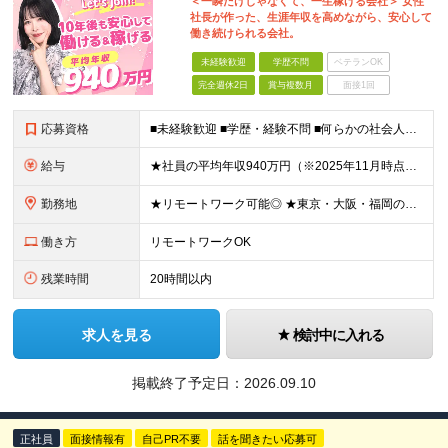
＜一瞬だけじゃなくて、一生稼げる会社＞ 女性
社長が作った、生涯年収を高めながら、安心して
働き続けられる会社。
未経験歓迎
学歴不問
ベテランOK
完全週休2日
賞与複数月
面接1回
応募資格
■未経験歓迎 ■学歴・経験不問 ■何らかの社会人経験がある方 ＜こんな方に向いています！＞ ・頑張った分評価されたい方 ・将来役立つ知識を身につけたい方 ・新しいことを学ぶのが好きな方 ・趣味
給与
★社員の平均年収940万円（※2025年11月時点） ★転職者は全員収入アップを実現 ★入社半年で昇給した実績あり！ 【営業未経験】 月給35万8,000円～（固定残業代含む）＋インセンティブ ＋賞
勤務地
★リモートワーク可能◎ ★東京・大阪・福岡の3拠点で募集中／ご希望の勤務地で配属します ★転勤なし ＜東京支店＞ 東京都港区三田1丁目4番28号 三田国際ビル2階 ＜大阪本社＞ 大阪府大阪市北区梅
働き方
リモートワークOK
残業時間
20時間以内
求人を見る
検討中に入れる
掲載終了予定日：
2026.09.10
正社員
面接情報有
自己PR不要
話を聞きたい応募可