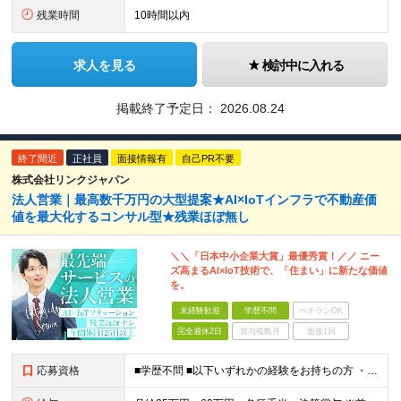
残業時間
10時間以内
求人を見る
検討中に入れる
掲載終了予定日：
2026.08.24
終了間近
正社員
面接情報有
自己PR不要
株式会社リンクジャパン
法人営業｜最高数千万円の大型提案★AI×IoTインフラで不動産価
値を最大化するコンサル型★残業ほぼ無し
＼＼「日本中小企業大賞」最優秀賞！／／ ニー
ズ高まるAI×IoT技術で、「住まい」に新たな価値
を。
未経験歓迎
学歴不問
ベテランOK
完全週休2日
賞与複数月
面接1回
応募資格
■学歴不問 ■以下いずれかの経験をお持ちの方 ・法人営業経験がある方(最低1年以上) ・不動産業界経験がある方（業界経験があれば、営業未経験でもOK） ～このような方にオススメです～ ◎最新技術や新