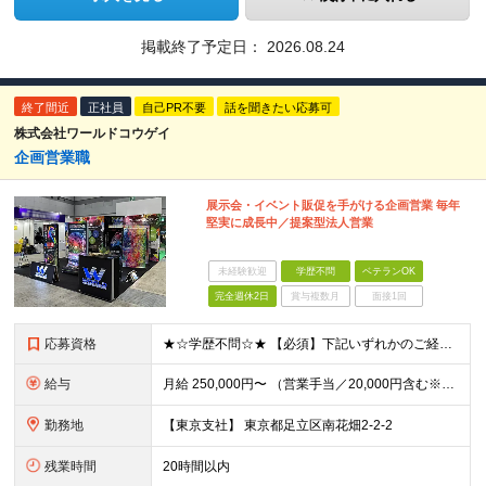
掲載終了予定日：
2026.08.24
終了間近
正社員
自己PR不要
話を聞きたい応募可
株式会社ワールドコウゲイ
企画営業職
展示会・イベント販促を手がける企画営業 毎年
堅実に成長中／提案型法人営業
未経験歓迎
学歴不問
ベテランOK
完全週休2日
賞与複数月
面接1回
応募資格
★☆学歴不問☆★ 【必須】下記いずれかのご経験をお持ちの方 ◇印刷営業経験1年以上 ◇何かしらの営業経験1年以上 【歓迎】 ◇お客様といっしょにものづくりをしたい方 ◇企画から納品まで携われる仕事
給与
月給 250,000円〜 （営業手当／20,000円含む※研修期間中は含まれません） 【その他手当】 交通費規定支給（月3万円まで） 時間外手当（超過分） 役職手当 出張手当
勤務地
【東京支社】 東京都足立区南花畑2-2-2
残業時間
20時間以内