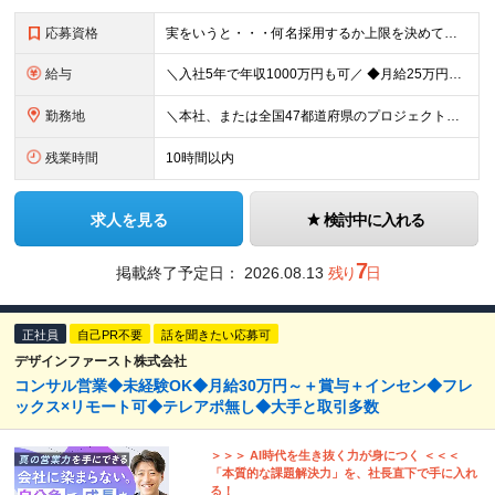
応募資格
実をいうと・・・何名採用するか上限を決めていません！ なので、カルチャーフィットする方は【全員採用】します！ ＼弊社のカルチャーに合う方／ □人に喜んでもらうことが好き □何かに打ち込む人を応援した
給与
＼入社5年で年収1000万円も可／ ◆月給25万円～70万円＋賞与 ※経験・能力などを考慮の上、決定いたします。 ※残業代は別途全額支給いたします。 ※試用期間は6ヶ月です。その間の雇用形態は契約
勤務地
＼本社、または全国47都道府県のプロジェクト先／ ◎希望に合わせた勤務地でご活躍いただけます！ ◎引っ越しを伴う転勤はございません。 【本社】 東京都中央区銀座1-7-16 コミット銀座ビル4F
残業時間
10時間以内
求人を見る
検討中に入れる
7
掲載終了予定日：
2026.08.13
残り
日
正社員
自己PR不要
話を聞きたい応募可
デザインファースト株式会社
コンサル営業◆未経験OK◆月給30万円～＋賞与＋インセン◆フレ
ックス×リモート可◆テレアポ無し◆大手と取引多数
＞＞＞ AI時代を生き抜く力が身につく ＜＜＜
「本質的な課題解決力」を、社長直下で手に入れ
る！