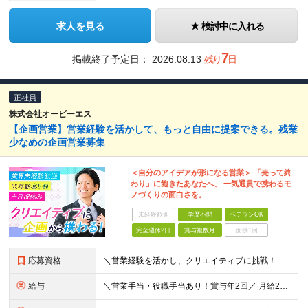
求人を見る
検討中に入れる
7
掲載終了予定日：
2026.08.13
残り
日
正社員
株式会社オービーエス
【企画営業】営業経験を活かして、もっと自由に提案できる。残業
少なめの企画営業募集
＜自分のアイデアが形になる営業＞ 「売って終
わり」に飽きたあなたへ、 一気通貫で携わるモ
ノづくりの面白さを。
未経験歓迎
学歴不問
ベテランOK
完全週休2日
賞与複数月
面接1回
応募資格
＼営業経験を活かし、クリエイティブに挑戦！／ ◆学歴不問 ◆法人営業経験1年以上 ☆業界未経験歓迎！ ＜下記に当てはまる方をお待ちしています！＞ □お客様の話に寄り添うのが好き・得意な方 □モノづく
給与
＼営業手当・役職手当あり！賞与年2回／ 月給21万円～＋残業代全額支給＋手当多数 ※みなし残業代なし。残業代は別途全額支給いたします ※試用期間3ヵ月あり。期間中の給与・待遇の差異はありません