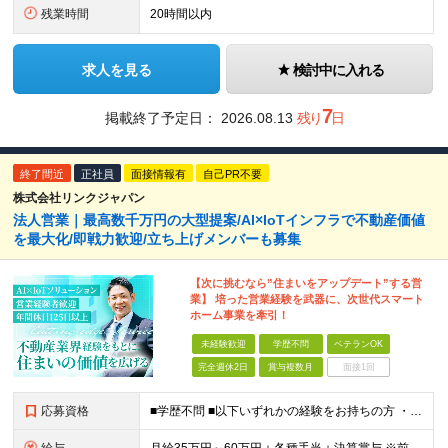
残業時間
20時間以内
求人を見る
検討中に入れる
7
掲載終了予定日：
2026.08.13
残り
日
終了間近
正社員
面接情報有
自己PR不要
株式会社リンクジャパン
法人営業｜最高数千万円の大型提案/AI×IoTインフラで不動産価値
を最大化/即戦力歓迎/立ち上げメンバーも募集
【次に挑むなら”住まいをアップデート”する営
業】 培った営業経験を武器に、次世代スマート
ホーム事業を牽引！
未経験歓迎
学歴不問
ベテランOK
完全週休2日
賞与複数月
面接1回
応募資格
■学歴不問 ■以下いずれかの経験をお持ちの方 ・法人営業経験がある方（最低5年以上） ・不動産業界経験があり、大阪支店の立ち上げに挑戦したい方（営業未経験でもOKです） ～このような方にオススメです