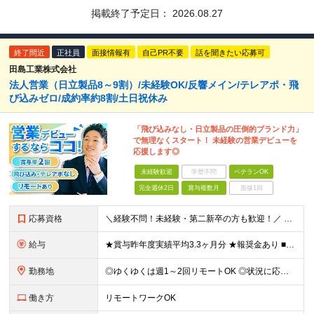
掲載終了予定日：
2026.08.27
終了間近
正社員
面接情報有
自己PR不要
話を聞きたい応募可
田島工業株式会社
法人営業（日立製品8～9割）/未経験OK/反響メイン/テレアポ・飛
び込みゼロ/成約率約8割/土日祝休み
「飛び込みなし・日立製品の圧倒的ブランド力」
で無理なくスタート！ 未経験の営業デビューを
応援します◎
未経験歓迎
学歴不問
ベテランOK
完全週休2日
賞与複数月
面接1回
応募資格
＼経験不問！未経験・第二新卒の方も歓迎！／ 人柄重視の採用を実施中！ 「未経験だけれど営業デビューしたい」 そんな想いをお持ちの方、大歓迎です◎ 実際に、未経験スタートの先輩も多数活躍しています！
給与
★賞与昨年度実績平均3.3ヶ月分 ★報奨金あり ■月給23万～30万円＋各種手当＋賞与年2回 ※経験、スキルなどを考慮したうえ、決定します ※残業代は全額支給いたします ※試用期間3ヵ月あり。期間
勤務地
◎ゆくゆくは週1～2回リモートOK ◎状況に応じて直行直帰可 ◎転勤はありません 【本社】 東京都千代田区神田三崎町3-10-16 【埼玉営業所】 埼玉県さいたま市北区日進町1-683-3 (変
働き方
リモートワークOK