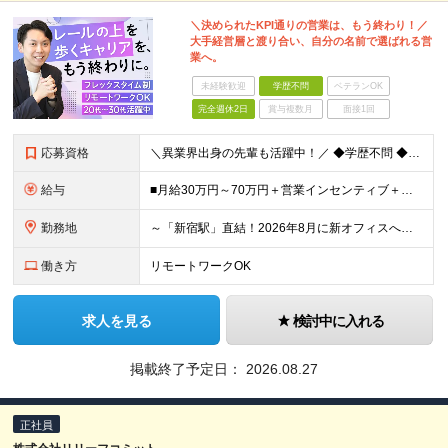
＼決められたKPI通りの営業は、もう終わり！／
大手経営層と渡り合い、自分の名前で選ばれる営
業へ。
未経験歓迎
学歴不問
ベテランOK
完全週休2日
賞与複数月
面接1回
応募資格
＼異業界出身の先輩も活躍中！／ ◆学歴不問 ◆何らかの営業経験をお持ちの方(個人・法人は不問) ＼以下のような方を歓迎しています／ ・型にはまった営業からコンサルへステップアップしたい方 ・自分の提
給与
■月給30万円～70万円＋営業インセンティブ＋業績連動賞与 ※これまでのご経験やスキルを十分に考慮のうえで決定いたします。 ※みなし残業手当などの詳細な条件については面接時にご案内いたします。 ※試
勤務地
～「新宿駅」直結！2026年8月に新オフィスへ移転予定～ ★WeWork内のワークスペースやカフェスペース、フリードリンクなど利用可 ■リンクスクエア新宿 東京都渋谷区千駄ヶ谷5-27-5 ※(変
働き方
リモートワークOK
求人を見る
検討中に入れる
掲載終了予定日：
2026.08.27
正社員