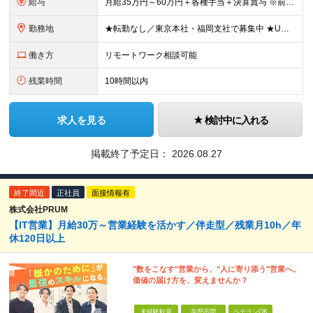
給与
月給35万円～60万円＋各種手当＋決算賞与 ※前職給与や経験・スキルを考慮の上、決定いたします。 ※3ヶ月の試用期間あり（期間中は契約社員雇用、給与等条件の変動なし）。 ※年齢や入社年数に関係なく、
勤務地
★転勤なし／東京本社・福岡支社で募集中 ★U・Iターン歓迎 ▼東京本社 東京都港区芝浦2-17-12 第四田町ビル2F/3F ▼福岡支店 福岡県福岡市博多区博多駅東2-9-5 池松ビル3F/4F
働き方
リモートワーク相談可能
残業時間
10時間以内
求人を見る
検討中に入れる
掲載終了予定日：
2026.08.27
終了間近
正社員
面接情報有
株式会社PRUM
【IT営業】月給30万～営業経験を活かす／伴走型／残業月10h／年
休120日以上
"数をこなす"営業から、"人に寄り添う"営業へ。
価値の届け方を、変えませんか？
未経験歓迎
学歴不問
ベテランOK