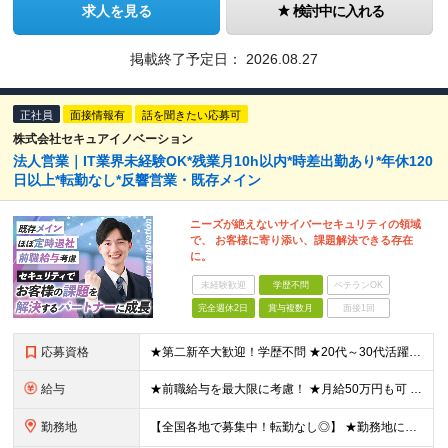
求人を見る
検討中に入れる
掲載終了予定日：
2026.08.27
正社員
面接情報有
話を聞きたい応募可
株式会社セキュアイノベーション
法人営業｜IT業界未経験OK*残業月10h以内*時差出勤あり*年休120
日以上*転勤なし*反響営業・既存メイン
ニーズが絶えないサイバーセキュリティの領域
で、 お客様に寄り添い、課題解決できる存在
に。
未経験歓迎
学歴不問
ベテランOK
完全週休2日
賞与複数月
面接1回
応募資格
★第二新卒大歓迎！学歴不問 ★20代～30代活躍中 ◆下記いずれかの経験をお持ちの方 ・法人営業の経験（目安1年以上） ・IT・セキュリティ領域の経験（下記を想定） ‐ 書籍・Web等で自主的に学
給与
★前職給与を最大限に考慮！ ★月給50万円も可 ★1回の昇給で最大20％アップ！ ■月給25万円～50万円＋各種手当＋賞与年2回 ※給与は経験やスキル、前職給与を充分考慮し、面談の上で決定します ※
勤務地
【全国各地で募集中！転勤なし◎】 ★勤務地によってはマイカー・自転車通勤OK ■沖縄本社 沖縄県那覇市上之屋1丁目18番36号 沖縄映像センタービル3F ★天久りうぼうの目の前です！ ■東京オフィ