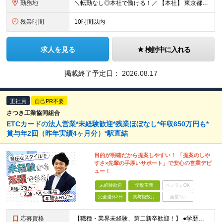
勤務地
＼転勤なし◎本社で働ける！／ 【本社】 東京都大田区大森西4-4-15 (変更の範囲)上記を除く当社関連勤務地
残業時間
10時間以内
求人を見る
検討中に入れる
掲載終了予定日：
2026.08.17
正社員
自己PR不要
さつき工業協同組合
ETCカードの法人営業*未経験歓迎*残業ほぼなし*年収650万円も*
賞与年2回（昨年実績4ヶ月分）*駅直結
目的が明確だから提案しやすい！ 「提案のしや
すさ×先輩の手厚いサポート」で安心の営業デビ
ュー！
未経験歓迎
学歴不問
ベテランOK
完全週休2日
賞与複数月
面接1回
応募資格
【職種・業界未経験、第二新卒歓迎！】 ●学歴不問 ★こんな方にぴったりです★ ・人と話すのが好きで、コミュニケーションを大切にできる方 ・ノルマでギスギスした雰囲気がなく、温かい職場で働きたい方 ・