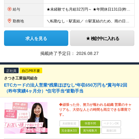
給与
★未経験でも月給32万円～ ★年間休日131日(昨年実績)／残業ほぼなし ■基本給28万円〜33万円＋諸手当＋賞与年2回（昨年実績4ヶ月分の支給実績あり） ※経験・能力を考慮の上決定します。 ※上
勤務地
＼転勤なし・駅直結／ ☆駅直結のため、雨の日も濡れずに快適に通勤できます！☆ ■本社 東京都中野区本町2-46-1中野坂上サンブライトツイン9F ※(変更の範囲)上記を除く当組関連勤務地
求人を見る
検討中に入れる
掲載終了予定日：
2026.08.27
正社員
自己PR不要
さつき工業協同組合
ETCカードの法人営業*残業ほぼなし*年収650万円も*賞与年2回
（昨年実績4ヶ月分）*住宅手当*皆勤手当
◆頑張った分、努力が報われる組織 営業のキャ
リアも、大切な人との時間も両立できる環境で
す。
未経験歓迎
学歴不問
ベテランOK
完全週休2日
賞与複数月
面接1回