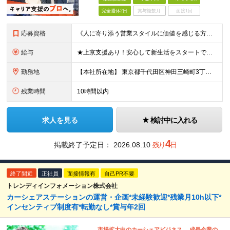
完全週休2日
賞与複数月
面接1回
応募資格
《人に寄り添う営業スタイルに価値を感じる方を募集しています》 ■ 必須要件 ￣￣￣￣ 営業職のご経験（業界・商材問わず／目安1年以上） 法人営業・個人営業・ルート営業・人材コーディネーター・販売職な
給与
★上京支援あり！安心して新生活をスタートできます★ ■ 想定給与 月給30万円〜50万円＋交通費＋各種手当 ※経験・スキル・前職給与を考慮の上、初任給を決定します ※営業職経験者は、これまでのご経験
勤務地
【本社所在地】 東京都千代田区神田三崎町3丁目8番5号 千代田JEBL 6階 【アクセス】 ・JR中央線／総武線「水道橋駅」西口より徒歩2分 ・都営三田線「水道橋駅」より徒歩5分 ・東京メトロ東西線
残業時間
10時間以内
求人を見る
検討中に入れる
4
掲載終了予定日：
2026.08.10
残り
日
終了間近
正社員
面接情報有
自己PR不要
トレンディインフォメーション株式会社
カーシェアステーションの運営・企画*未経験歓迎*残業月10h以下*
インセンティブ制度有*転勤なし*賞与年2回
市場拡大中のカーシェアビジネス。 成長企業の