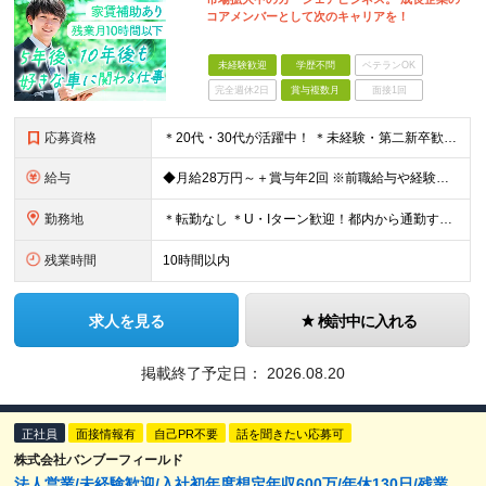
コアメンバーとして次のキャリアを！
未経験歓迎
学歴不問
ベテランOK
完全週休2日
賞与複数月
面接1回
応募資格
＊20代・30代が活躍中！ ＊未経験・第二新卒歓迎 ◆学歴不問 ◆普通自動車免許（AT限定可）をお持ちの方 ◆基本的なPC操作（メール、Excel入力程度）ができる方 ★自ら考え、行動できる方 ★
給与
◆月給28万円～＋賞与年2回 ※前職給与や経験を最大限考慮し決定します。 ※試用期間3ヶ月あり（給与・待遇に変更なし） ※上記の金額にはみなし残業代（40時間分/62,600円）が含まれています。
勤務地
＊転勤なし ＊U・Iターン歓迎！都内から通勤する社員も多数在籍しています ◆千葉県浦安市北栄4丁目9−1 ※(変更の範囲)上記を除く当社関連勤務地
残業時間
10時間以内
求人を見る
検討中に入れる
掲載終了予定日：
2026.08.20
正社員
面接情報有
自己PR不要
話を聞きたい応募可
株式会社バンブーフィールド
法人営業/未経験歓迎/入社初年度想定年収600万/年休130日/残業