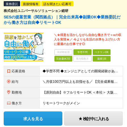
業務委託
面接情報有
話を聞きたい応募可
株式会社ユニバーサルソリューション総研
SESの提案営業（関西拠点）｜完全出来高◆副業OK◆業務委託だ
から働き方は自由◆リモートOK
＼★得意を活かしながら自由な働き方で＋αの収
入を実現★／ 今よりも生活の水準を上げたい方
に最適のお仕事です◎
未経験歓迎
学歴不問
ベテランOK
完全週休2日
賞与複数月
面接1回
応募資格
◆学歴不問 ◆エンジニアとしての開発経験がある方orIT業界で何かしらの営業経験がある方（経験年数は問いません）
給与
＼月収100万円以上も目指せる／ 【完全成果報酬】月収イメージ：5万円～100万円
勤務地
【原則自由】※フルリモートOK ＜本社＞ 大阪府大阪市東淀川区東中島1丁目17-5 ステュディオ新大阪 2F ※(変更の範囲)上記を除く当社関連勤務地 ※関西に本社あり※
働き方
リモートワークがメイン
求人を見る
検討中に入れる