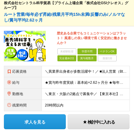
株式会社セントラル科学貿易【プライム上場企業「株式会社GSIクレオス」グ
ループ】
ルート営業/毎年必ず昇給/残業月平均15h未満/反響のみ/ノルマな
し/賞与平均2.62ヶ月
歴史ある企業でもコミュニケーションはフラッ
ト！ 風通しの良い環境で長く安定的に働きませ
んか？
未経験歓迎
学歴不問
ベテランOK
完全週休2日
賞与複数月
面接1回
応募資格
＼異業界出身者が多数活躍中！／ ■法人営業（BtoB）の経験をお持ちの方 ■普通自動車免許（AT限定可）をお持ちの方※入社までの取得可 ■理系のバックグラウンドをお持ちの方 （バイオサイエンスや自然科
給与
★賞与昨年度実績：基本給×2.62ヶ月分 ★毎年必ず昇給する経験給制度あり！ ■月給：23万5000円〜45万円＋賞与年2回 ※経験・スキルを考慮し、当社規定の「バンド（等級）」に合わせて決定します
勤務地
＼東京・大阪の2拠点で募集中／ 【東京本社】東京都江東区亀戸1-28-6 【大阪支店】大阪府大阪市東淀川区東中島1-13-25 ※ご希望の勤務地を考慮します。当面転勤は想定していません。 ご本人の希
残業時間
20時間以内
求人を見る
検討中に入れる