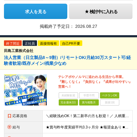
求人を見る
検討中に入れる
掲載終了予定日：
2026.08.27
終了間近
正社員
面接情報有
自己PR不要
田島工業株式会社
法人営業（日立製品8～9割）/リモートOK/月給30万スタート可/経
験者歓迎/既存メイン/残業少なめ
テレアポやノルマに追われる生活から卒業。
『難しくなく』『負担なく』『成果が出やすい』
営業へ！
未経験歓迎
学歴不問
ベテランOK
完全週休2日
賞与複数月
面接1回
応募資格
＼経験浅めOK！第二新卒の方も歓迎！／ 人柄重視の採用を実施中！ 「今の環境や働き方を変えたい」 そんな想いをお持ちの方、大歓迎です◎ 実際に、様々な経歴を持つ先輩も多数活躍しています！ ★営業経験
給与
★賞与昨年度実績平均3.3ヶ月分 ★報奨金あり ■月給26万～32万円＋各種手当＋賞与年2回 ※経験、スキルなどを考慮したうえ、決定します ※残業代は全額支給いたします ※試用期間3ヵ月あり。期間