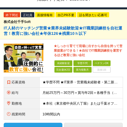
終了間近
正社員
面接情報有
自己PR不要
話を聞きたい応募可
株式会社千手Soft
IT人材のマッチング営業★業界未経験歓迎★IT職業訓練校を自社運
営！教育に強い会社★年休126★残業10ｈ以下
★しっかり育てて現場に出すから自信を持って営
業提案ができる！★自社でIT職業訓練校を運営す
るほど教育に強い会社
未経験歓迎
学歴不問
ベテランOK
完全週休2日
賞与複数月
面接1回
応募資格
★学歴不問 ★IT業界・営業職未経験者・第二新卒の方も歓迎 ★何らかの営業職経験者の方は優遇 ★エンジニアからのキャリアチェンジ希望者も歓迎します！ ◆IT未経験者も大歓迎。 ITの知識は入社後に
給与
月給25万円～30万円＋賞与年2回＋各種手当（手当充実） ※経験・スキル・能力等を考慮して優遇します。
勤務地
★本社（東京都中央区八丁堀）または千葉オフィス（千葉市）。 ※転居を伴う転勤はありません。 ※案件は東京23区中心なので、出社は東京オフィスが多くなります。 【本社】 東京都中央区八丁堀4-1-
残業時間
10時間以内