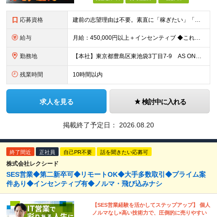
応募資格
建前の志望理由は不要。素直に「稼ぎたい」「モテたい」で充分だ。 ●学歴不問・職歴完全不問！ ●社会人デビュー、第二新卒大歓迎！ 【こんな「熱い覚悟」歓迎】 ★「圧倒的に稼ぎたい」「周りを見返したい
給与
月給：450,000円以上＋インセンティブ ◆これから頑張る仲間への“先行投資”として、高水準の固定給を設定◆ ※固定残業20時間分50,300円含む ※超過分は別途支給します ※試用期間3ヵ月あ
勤務地
【本社】東京都豊島区東池袋3丁目7-9 AS ONE 東池袋ビル6F 【福岡支店】福岡県福岡市博多区博多駅前4丁目24－13博多ビジネススクエア10階 ※転勤はありません ※お客様のご状況に合わせ
残業時間
10時間以内
求人を見る
検討中に入れる
掲載終了予定日：
2026.08.20
終了間近
正社員
自己PR不要
話を聞きたい応募可
株式会社レクシード
SES営業◆第二新卒可◆リモートOK◆大手多数取引◆プライム案
件あり◆インセンティブ有◆ノルマ・飛び込みナシ
【SES営業経験を活かしてステップアップ】 個人
ノルマなし×高い技術力で、圧倒的に売りやすい