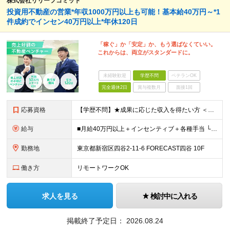
株式会社リリーフコミット
投資用不動産の営業*年収1000万円以上も可能！基本給40万円～*1
件成約でインセン40万円以上*年休120日
「稼ぐ」か「安定」か、もう選ばなくていい。
これからは、両立がスタンダードに。
未経験歓迎
学歴不問
ベテランOK
完全週休2日
賞与複数月
面接1回
応募資格
【学歴不問】★成果に応じた収⼊を得たい⽅ ＜応募条件＞ ◇学歴不問 ◇不動産業界の勤務経験がある方 ＜こんなタイプを歓迎！＞ ◎頑張りが収入に反映される環境で、高収入を目指したい方 ◎先輩のアド
給与
■⽉給40万円以上＋インセンティブ＋各種⼿当 └インセンティブは1件あたり40万円以上を⽀給 ＼その他、⾼額インセンティブ制度あり︕／ ★TOP賞（年間100万〜、半期50万〜） ★コンテスト達成ボ
勤務地
東京都新宿区四⾕2-11-6 FORECAST四⾕ 10F
働き方
リモートワークOK
求人を見る
検討中に入れる
掲載終了予定日：
2026.08.24