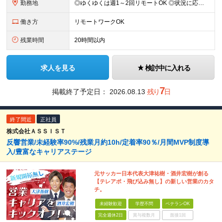
勤務地
◎ゆくゆくは週1～2回リモートOK ◎状況に応じて直行直帰可 ◎転勤はありません 【本社】 東京都千代田区神田三崎町3-10-16 【埼玉営業所】 埼玉県さいたま市北区日進町1-683-3 (変
働き方
リモートワークOK
残業時間
20時間以内
求人を見る
検討中に入れる
7
掲載終了予定日：
2026.08.13
残り
日
終了間近
正社員
株式会社ＡＳＳＩＳＴ
反響営業/未経験率90%/残業月約10h/定着率90％/月間MVP制度導
入/豊富なキャリアステージ
元サッカー日本代表大津祐樹・酒井宏樹が創る
【テレアポ・飛び込み無し】の新しい営業のカタ
チ。
未経験歓迎
学歴不問
ベテランOK
完全週休2日
賞与複数月
面接1回