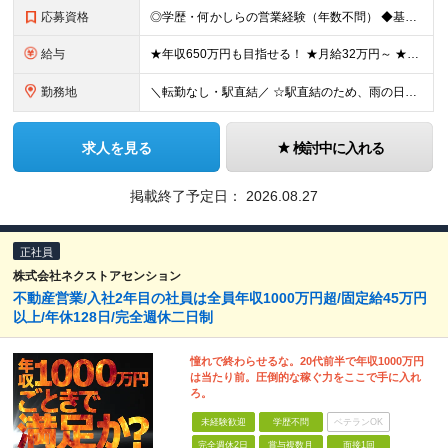
応募資格
◎学歴・何かしらの営業経験（年数不問） ◆基本的なPCスキル（Excel、Wordの基本操作） ◆営業経験をお持ちの方 ★扱う商材や過去の実績は全く問いません！ 「ワークライフバランスを重視したい
給与
★年収650万円も目指せる！ ★月給32万円～ ★年間休日131日(昨年実績)／残業ほぼなし ■基本給28万円〜33万円＋諸手当＋賞与年2回（昨年実績4ヶ月分の支給実績あり） ※経験・能力を考慮の
勤務地
＼転勤なし・駅直結／ ☆駅直結のため、雨の日も濡れずに快適に通勤できます！☆ ■本社 東京都中野区本町2-46-1中野坂上サンブライトツイン9F ※(変更の範囲)上記を除く当組関連勤務地
求人を見る
検討中に入れる
掲載終了予定日：
2026.08.27
正社員
株式会社ネクストアセンション
不動産営業/入社2年目の社員は全員年収1000万円超/固定給45万円
以上/年休128日/完全週休二日制
憧れで終わらせるな。20代前半で年収1000万円
は当たり前。圧倒的な稼ぐ力をここで手に入れ
ろ。
未経験歓迎
学歴不問
ベテランOK
完全週休2日
賞与複数月
面接1回