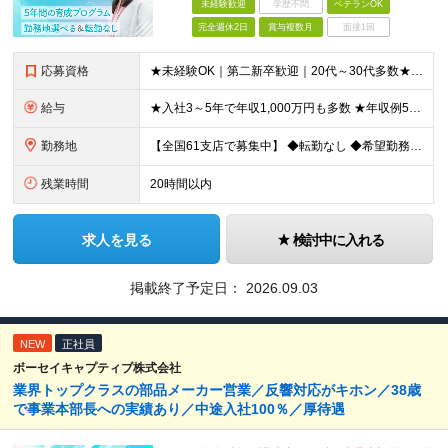
未経験歓迎
学歴不問
ベテランOK
完全週休2日
賞与複数月
面接1回
応募資格
★未経験OK｜第二新卒歓迎｜20代～30代多数★ ┗業界未経験者、営業未経験がほとんどです！ ★高卒以上 ━━━━━━━━ 育成前提の採用です！ ━━━━━━━━ 「稼ぎたい」「経営者になりたい」な
給与
★入社3～5年で年収1,000万円も多数 ★年収例523万円／20代・2年目 月給24万4,094円～33万5,000円＋業績給＋賞与年2回（業績による） ※給与は配属エリアによって異なります ※
勤務地
【全国61支店で募集中】 ◆転勤なし ◆希望勤務地を選べる ◆U・Iターンも歓迎です ----- 契約期間中は転勤がありません。 お住まいの地域でキャリアを築くことができます！ ----- ■北海道／
残業時間
20時間以内
求人を見る
検討中に入れる
掲載終了予定日：
2026.09.03
NEW
正社員
ボーセイキャプティブ株式会社
業界トップクラスの部品メーカー営業／反響対応がキホン／38歳
で事業本部長への実績あり／中途入社100％／厚待遇