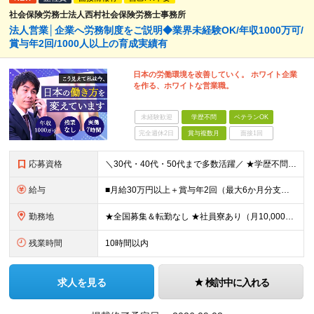
社会保険労務士法人西村社会保険労務士事務所
法人営業│企業へ労務制度をご説明◆業界未経験OK/年収1000万可/
賞与年2回/1000人以上の育成実績有
日本の労働環境を改善していく。 ホワイト企業
を作る、ホワイトな営業職。
未経験歓迎
学歴不問
ベテランOK
完全週休2日
賞与複数月
面接1回
応募資格
＼30代・40代・50代まで多数活躍／ ★学歴不問 ★何かしらの営業経験をお持ちの方（経験年数・業界不問） 社会保険や労務の知識は必要ありません。 業界未経験からスタートできます！ ＜仕事のやりが
給与
■月給30万円以上＋賞与年2回（最大6か月分支給実績あり）＋インセンティブ ★インセンティブ毎月支給 └最大で30～65万円を獲得する社員も └入社5年未満の社員の月平均インセンティブ15万円 ★社
勤務地
★全国募集＆転勤なし ★社員寮あり（月10,000円～） ※勤務地による ★直行直帰OK ★車・自転車・バイク通勤OK ※一部事務所 【北海道・東北】 札幌事務所、仙台事務所 【関東】 大宮事務所
残業時間
10時間以内
求人を見る
検討中に入れる