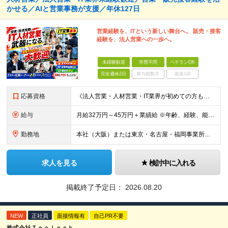
かせる／AIと営業事務が支援／年休127日
営業経験を、ITという新しい舞台へ。 販売・接客
経験を、法人営業への一歩へ。
未経験歓迎
学歴不問
ベテランOK
完全週休2日
賞与複数月
面接1回
応募資格
《法人営業・人材営業・IT業界が初めての方も歓迎！》 ◆学歴不問 ◆営業に興味がある方 ◆人と話したり、相手の話を聞いたりする仕事がしたい方 ※営業経験・IT知識・AIの利用経験は問いません。 ※
給与
月給32万円～45万円＋業績給 ※年齢、経験、能力を考慮の上、優遇します。 ※業績給は経験や実績に応じ、当社規定により支給額を決定します。 ※試用期間3ヶ月あり。その間の待遇に変更はありません。
勤務地
本社（大阪）または東京・名古屋・福岡事業所のいずれか ★希望勤務地を考慮 ★転勤なし ★U・Iターン歓迎 【大阪本社】 大阪府大阪市西区江戸堀2-2-1 アズワン別館8F 【東京事業所】 東京都
求人を見る
検討中に入れる
掲載終了予定日：
2026.08.20
NEW
正社員
面接情報有
自己PR不要