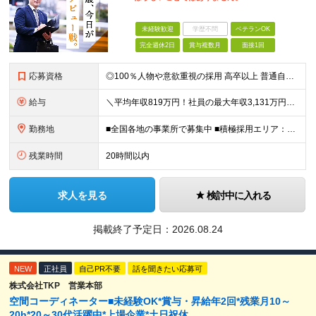
未経験歓迎
学歴不問
ベテランOK
完全週休2日
賞与複数月
面接1回
応募資格
◎100％人物や意欲重視の採用 高卒以上 普通自動車第一種運転免許取得者（AT限定可） ★職歴は全く問いません！ 前向きにコツコツと向き合える方であれば結果がついてくるお仕事です。 現職・無職、正社
給与
＼平均年収819万円！社員の最大年収3,131万円／ ＼2人に1人が年収700万円以上／ ＼5人に1人が年収1,000万円以上！／ 固定給だけで、年収524万円も可能！ インセンティブだけでなく固定給
勤務地
■全国各地の事業所で募集中 ■積極採用エリア：東京・神奈川・埼玉・千葉・愛知 ※希望の勤務地で働ける！通勤可能な事業所を選定していきます ※地元に戻って働きたいUターン希望者も歓迎します！ ※社用車を
残業時間
20時間以内
求人を見る
検討中に入れる
掲載終了予定日：
2026.08.24
NEW
正社員
自己PR不要
話を聞きたい応募可
株式会社TKP 営業本部
空間コーディネーター■未経験OK*賞与・昇給年2回*残業月10～
20h*20～30代活躍中*上場企業*土日祝休