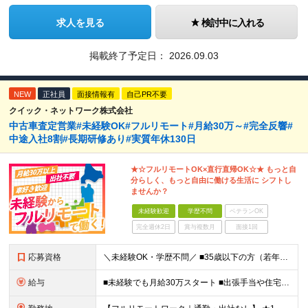
求人を見る
検討中に入れる
掲載終了予定日：
2026.09.03
NEW
正社員
面接情報有
自己PR不要
クイック・ネットワーク株式会社
中古車査定営業#未経験OK#フルリモート#月給30万～#完全反響#
中途入社8割#長期研修あり#実質年休130日
★☆フルリモートOK×直行直帰OK☆★ もっと自
分らしく、もっと自由に働ける生活に シフトし
ませんか？
未経験歓迎
学歴不問
ベテランOK
完全週休2日
賞与複数月
面接1回
応募資格
＼未経験OK・学歴不問／ ■35歳以下の方（若年層の長期キャリア形成のため） ■第二新卒OK ■普通自動車免許（AT）をお持ちの方 ▼▽こんな方はぜひご応募ください！▽▼ 「車の運転が好き！」 「地
給与
■未経験でも月給30万スタート ■出張手当や住宅手当あり 【東京都・神奈川県】 月給35万円～60万円＋インセンティブ＋賞与＋諸手当 上記月給は、月42時間分の固定残業代（月8万3900円以上）を含