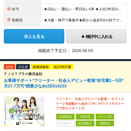
給与
★日払い・週払い・即日払いOK ★入社2年目の平均年収687万円 ★入社3年目で年収900万円の社員も在籍 ＼2つのコースから給与形態を選べます！／ 【1】安定収入をゲットしたい方向けコース 基本給
勤務地
★大阪・神戸で募集中★駅から徒歩5分の好アクセス ■新大阪事業所／大阪府大阪市東淀川区東中島4-11-6 ネオライフ新大阪ビル8F ■神戸事業所／兵庫県神戸市中央区多聞通4-4-13 歩11番館50
求人を見る
検討中に入れる
掲載終了予定日：
2026.09.03
NEW
正社員
面接情報有
自己PR不要
ＦＪＵＴプラス株式会社
お客様サポート*フリーター・社会人デビュー歓迎*在宅週3～5日*
月27.7万可*残業少なめ/ZE010233
フリーター、社会人デビューも歓迎！ オフィス
ワーク未経験から始めてOK♪ NTTドコモグルー
プで安心スタート◎
未経験歓迎
学歴不問
ベテランOK
完全週休2日
賞与複数月
面接1回