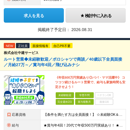
求人を見る
検討中に入れる
掲載終了予定日：
2026.08.31
NEW
正社員
面接情報有
自己PR不要
株式会社中建サービス
ルート営業◆未経験歓迎／ポロシャツで商談／40歳以下全員面接
／月給27万～／賞与年4回／飛び込みナシ
《年収600万円実績あり◎パパ・ママ活躍中》 コ
ツコツ続けるルート営業で、給与も家族時間も安
定させよう！
未経験歓迎
学歴不問
ベテランOK
完全週休2日
賞与複数月
面接1回
応募資格
【条件を満たす方は全員面接！】 ☆未経験OK＆同期と出会える複数名募集！お話し好きならすぐご活躍いただけます◎ ◆要普通自動車運転免許（AT限定可） ◆学歴不問 ◆40歳までの方（長期勤続によるキャリ
給与
★賞与年4回！20代で年収500万円実績あり！ ★未経験からでも基本給27万円スタートと、安定した収入を得られる環境です！ 月給27万円～29万円＋各種手当＋賞与年2回（＋業績賞与年2回） ※経験・