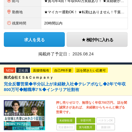
給与
★賞与年4回！年収600万実績あり！ ★未経験からでも基本給27万円スタートと、安定した収入を得られる環境です！ 月給27万円～29万円＋各種手当＋賞与年2回（＋業績賞与年2回） ※経験・スキルを考
勤務地
★マイカー通勤OK！ ★転勤はありません！千葉＆大阪で積極採用中！ 【千葉】千葉県白井市富塚1番 【大阪】大阪府堺市堺区南半町東1丁目1番10号 ※(変更の範囲)上記を除く当社関連勤務地
残業時間
20時間以内
求人を見る
検討中に入れる
掲載終了予定日：
2026.08.24
NEW
正社員
面接情報有
自己PR不要
話を聞きたい応募可
株式会社ＥＳ＆Ｃｏｍｐａｎｙ
完全反響営業◆半分以上が未経験入社◆テレアポなし◆2年で年収
800万可◆離職率7％◆インテリア社割有
押し売りゼロで、無理なく年収700万円。 話を聞
く誠実さがあれば、 未経験からちゃんと稼げる
営業です。
未経験歓迎
学歴不問
ベテランOK
完全週休2日
賞与複数月
面接1回