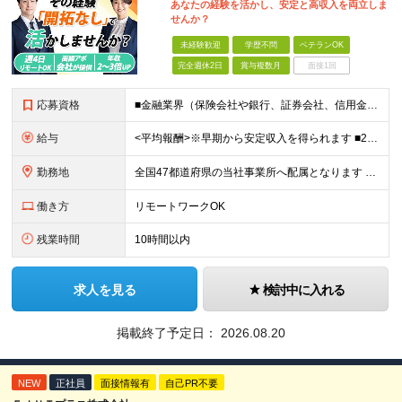
あなたの経験を活かし、安定と高収入を両立しま
せんか？
未経験歓迎
学歴不問
ベテランOK
完全週休2日
賞与複数月
面接1回
応募資格
■金融業界（保険会社や銀行、証券会社、信用金庫など）の営業経験をお持ちの方 ■学歴不問 ※第二新卒の方も歓迎します ※直販の保険営業職経験者も多数活躍中。 お客さまへのご提案に集中できる仕組みにより
給与
<平均報酬>※早期から安定収入を得られます ■2年目～：888万円 ■3年目～：960万円 ■4年目～：1028万円 ★成果連動型報酬（営業成績に応じて支給/45時間分固定残業代含む/超過分は別途支
勤務地
全国47都道府県の当社事業所へ配属となります ※居住地や希望の勤務先を考慮します ※リモートワークOK／転勤なし ＜本社＞ 東京都台東区浅草橋1-1-8 FP浅草橋ビル (変更の範囲)上記を除く当
働き方
リモートワークOK
残業時間
10時間以内
求人を見る
検討中に入れる
掲載終了予定日：
2026.08.20
NEW
正社員
面接情報有
自己PR不要