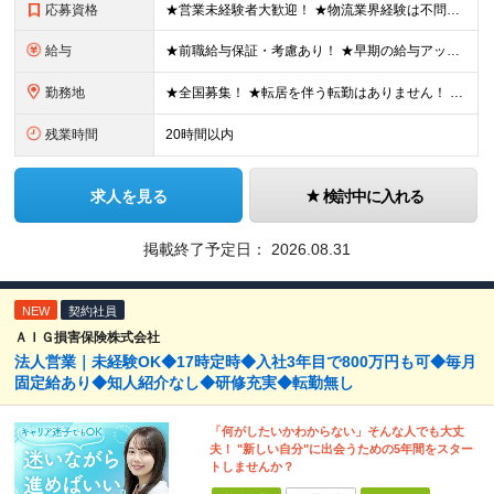
応募資格
★営業未経験者大歓迎！ ★物流業界経験は不問！ ★学歴不問！ ★第二新卒歓迎！ ★ブランクOK！ ＼こんな方にピッタリです！／ ・「圧倒的No.1」を目指す環境で、熱く働きたい方 ・仕事も遊びも、メ
給与
★前職給与保証・考慮あり！ ★早期の給与アップが可能です 月給24万9113円以上＋賞与年2回＋各種手当 ※経験やスキルを考慮し決定します。 ※試用期間6カ月（その間の給与・待遇に差異はありません
勤務地
★全国募集！ ★転居を伴う転勤はありません！ ★U・Iターン歓迎！ ＼本社／ 東京都新宿区西新宿1-20-3 西新宿髙木ビル2階 ＼希望の拠点・営業所に配属します！／ 【北海道・東北エリア】 北海
残業時間
20時間以内
求人を見る
検討中に入れる
掲載終了予定日：
2026.08.31
NEW
契約社員
ＡＩＧ損害保険株式会社
法人営業｜未経験OK◆17時定時◆入社3年目で800万円も可◆毎月
固定給あり◆知人紹介なし◆研修充実◆転勤無し
「何がしたいかわからない」そんな人でも大丈
夫！ "新しい自分"に出会うための5年間をスター
トしませんか？