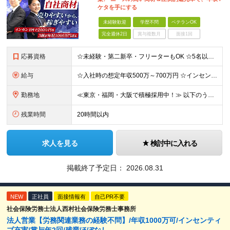
ケタを手にする
未経験歓迎
学歴不問
ベテランOK
完全週休2日
賞与複数月
面接1回
応募資格
☆未経験・第二新卒・フリーターもOK ☆5名以上の積極採用中！ ※学歴不問 ～このような方を歓迎します！～ ■今より生活を1ランクアップさせたい ■年収1000万円を目指したい ■営業スキルを身に付
給与
☆入社時の想定年収500万～700万円 ☆インセン年12回／1年目で1000万円も目指せる ☆社員の半数以上が年収800万円超え 月給35万円～＋インセンティブ＋各種手当 ※経験・スキルに応じて決
勤務地
≪東京・福岡・大阪で積極採用中！≫ 以下のうち、希望に合わせて配属いたします。 【東京本社】 東京都港区芝1-9-3 芝マツラビル4F 【大阪支店】 大阪府大阪市西区西本町1丁目5番20号 サーミ
残業時間
20時間以内
求人を見る
検討中に入れる
掲載終了予定日：
2026.08.31
NEW
正社員
面接情報有
自己PR不要
社会保険労務士法人西村社会保険労務士事務所
法人営業【労務関連業務の経験不問】/年収1000万可/インセンティ