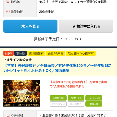
勤務地
★横浜、大阪で募集中＆マイカー通勤OK ★転勤はありません ★希望の勤務地に配属します 【本社】 神奈川県横浜市戸塚区矢部町65 イェルコローレビル1F 【大阪オフィス】 大阪府大阪市北区池田町2
残業時間
20時間以内
求人を見る
検討中に入れる
掲載終了予定日：
2026.08.31
NEW
正社員
面接情報有
自己PR不要
話を聞きたい応募可
ネオライフ株式会社
【営業】未経験歓迎／全員面接／有給消化率100％／平均年収687
万円／1ヶ月丸々お休みもOK／関西募集
【年収900万円も射程圏内！】 行動量と実績
で“人生逆転”を掴み取れる。
未経験歓迎
学歴不問
ベテランOK
完全週休2日
賞与複数月
面接1回
応募資格
＜履歴書不要！未経験OK！学歴・経歴不問です＞ ◆スキル・資格は一切不要 ◆職種・業種未経験歓迎 ◆第二新卒・ブランク・社会人デビューOK ＜こんな方にピッタリ！＞ □収入もお休みも大切にしたい方