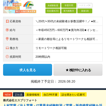
未経験歓迎
学歴不問
ベテランOK
完全週休2日
賞与複数月
面接1回
応募資格
＼20代〜30代の未経験者が多数活躍中！／ ●何らかの社会人経験をお持ちの方（年数不問） ●学歴不問 ●大阪拠点については要第一種普通自動車免許 ～こんな方にピッタリ～ ・人と話すこと、喜ばれること
給与
＜年収450万円～600万円★賞与年2回★インセンティブ制度あり＞ 【東京勤務の場合】 月給28万3,000円～29万円＋インセンティブ＋別途残業手当支給 【大阪の場合】 月給27万5,000円～2
勤務地
＜家庭の都合等によるリモートワークも相談可★転勤なし、直行直帰もOK＞ 【勤務先】 ※東京・大阪の2拠点で募集 ※各拠点での募集となります ※配属先は希望を考慮いたします ■東京 東京都立川市高松
働き方
リモートワーク相談可能
残業時間
20時間以内
求人を見る
検討中に入れる
掲載終了予定日：
2026.08.20
NEW
正社員
面接情報有
自己PR不要
話を聞きたい応募可
株式会社エスプリフォート
人材営業／法人営業・IT業界未経験歓迎／営業・販売接客経験を活