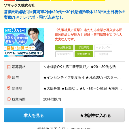
ソマックス株式会社
営業#未経験可#賞与年2回#20代〜30代活躍#年休123日#土日祝休#
実働7h#テレアポ・飛び込みなし
《先輩社員に直撃》 名だたる企業が導入する圧
倒的商品力が魅力！ 経験・専門知識ゼロでも大
丈夫なんです。
未経験歓迎
学歴不問
ベテランOK
完全週休2日
賞与複数月
面接1回
応募資格
＼未経験OK！第二新卒歓迎／ ★20～30代も活躍中です！ ◆学歴不問 ◆普通自動車の運転免許をお持ちの方（AT可） ＼未経験スタートでも安心！／ 業界トップクラスの実績と信頼を誇ることから お客
給与
★インセンティブ制度あり ★月給30万円スタートも可 月給23万円～30万円＋諸手当＋賞与 ※経験・スキルを考慮の上、決定します ※試用期間6ヶ月間あり（期間中の条件に差異はありません） ※残業代
勤務地
★大阪募集 ★転勤なし ★U・Iターン歓迎 ★海外出張もあり ※本人の希望を最大限に考慮 ┗韓国やタイ、マレーシア、アメリカなどなど…様々な国に行けるチャンス！ 【本社】 大阪府大阪市東成区玉津1丁
残業時間
20時間以内
求人を見る
検討中に入れる