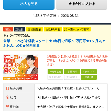
求人を見る
検討中に入れる
掲載終了予定日：
2026.08.31
NEW
正社員
面接情報有
自己PR不要
話を聞きたい応募可
ネオライフ株式会社
営業｜98％が未経験スタート★1年目で月収50万円可★1ヶ月丸々
お休みもOK★関西募集
1件受注で【1日休み追加】！？未経験から月収50
万円と、 1ヶ月のバカンスを両立できる最強の働
き方♪
未経験歓迎
学歴不問
ベテランOK
完全週休2日
賞与複数月
面接1回
応募資格
＼応募者全員面接！未経験・社会人デビューも歓迎／ ◆スキル・資格は一切不要 ◆職種・業種未経験歓迎 ◆第二新卒・ブランクOK ＜先輩の志望動機をご紹介＞ 「収入もお休みも大切にしたい」 「頑張った分
給与
★日払い・週払い・即日払いOK ★入社2年目の平均年収687万円 ★入社3年目で年収900万円の社員も在籍 ＼2つのコースから給与形態を選べます！／ 【1】安定収入をゲットしたい方向けコース 基本給
勤務地
★大阪・神戸で募集中★駅から徒歩5分の好アクセス ■新大阪事業所／大阪府大阪市東淀川区東中島4-11-6 ネオライフ新大阪ビル8F ■神戸事業所／兵庫県神戸市中央区多聞通4-4-13 歩11番館50