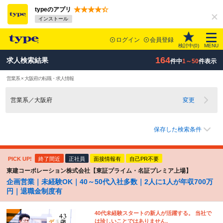
typeのアプリ
インストール
ログイン
会員登録
検討中(
0
)
MENU
164
求人検索結果
件中
1～50
件表示
営業系 × 大阪府の転職・求人情報
営業系／大阪府
変更
保存した検索条件
PICK UP!
終了間近
正社員
面接情報有
自己PR不要
東建コーポレーション株式会社【東証プライム・名証プレミア上場】
企画営業｜未経験OK｜40～50代入社多数｜2人に1人が年収700万
円｜退職金制度有
40代未経験スタートの新人が活躍する。 当社で
は珍しいことではありません。