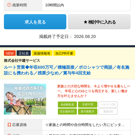
残業時間
10時間以内
求人を見る
検討中に入れる
掲載終了予定日：
2026.08.20
NEW
正社員
面接情報有
自己PR不要
株式会社中建サービス
ルート営業◆年収600万可／積極面接／ポロシャツで商談／有名施
設にも携われる／残業少なめ／賞与年4回支給
家族との大切な時間を、今より増やせる暮らしー
ー。 年収と心のゆとりを両立する、新しい働き
方を叶えませんか？
未経験歓迎
学歴不問
ベテランOK
完全週休2日
賞与複数月
面接1回
応募資格
☆家族との時間や自分時間をしたい方にピッタリの環境です ◆要普通自動車運転免許（AT限定可） ◆学歴不問 ★こんな方にピッタリです！ ・フットワーク軽く行動できる方 ・人の話に素直に耳を傾けられる方