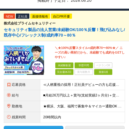
掲載終了予定日：
2026.08.20
NEW
正社員
面接情報有
自己PR不要
株式会社プライムセキュリティー
セキュリティ製品の法人営業/未経験OK/100％反響！飛び込みなし/
既存中心/フレックス制/成約率70～80％
＼★100%反響スタイル×成約率70〜80%★／ ニ
ーズの高い商材だから、未経験でも成約をGETし
やすい♪
未経験歓迎
学歴不問
ベテランOK
完全週休2日
賞与複数月
面接1回
応募資格
≪人柄重視の採用！正社員デビューの方も応援◎≫ ★フリーターの方、転職回数なども一切不問 ■未経験OK ■学歴不問 ■普通自動車免許をお持ちの方（AT限定可） ≪こんな方にピッタリです！≫ ◎未経験
給与
■月給26万円以上＋賞与(支給実績2ヶ月分)＋交通費 ★6月からはチームインセンティブも新たに導入予定！ ※スキル・経験を考慮の上、決定いたします ※上記には見込み残業代2万円以上（24時間分）を含
勤務地
★横浜、大阪、福岡で募集中＆マイカー通勤OK ★転勤はありません ★希望の勤務地に配属します 【本社】 神奈川県横浜市戸塚区矢部町65 イェルコローレビル1F 【大阪オフィス】 大阪府大阪市北区池
残業時間
20時間以内