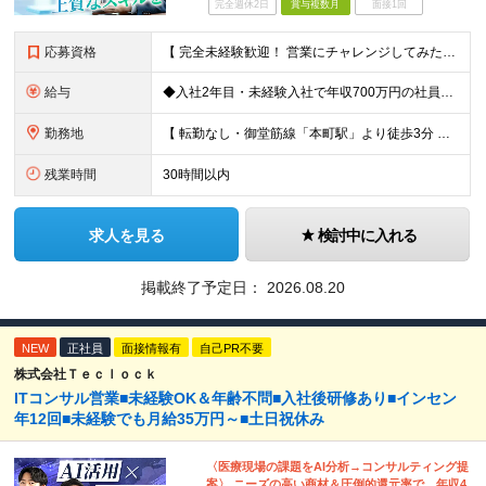
完全週休2日
賞与複数月
面接1回
応募資格
【 完全未経験歓迎！ 営業にチャレンジしてみたい方歓迎 】 ◆学歴・経歴不問 ◆第二新卒歓迎 ◆人物重視の採用です！ ▼こんな方はぜひご応募ください ◎誠実な姿勢を持った方 ◎素直な方 ◎思いやり
給与
◆入社2年目・未経験入社で年収700万円の社員も 月給：25万円～30万円＋賞与（年2回）＋インセンティブ(平均：月25万～70万)＋随時昇給 ※経験・スキルを考慮して決定いたします ※上記には固
勤務地
【 転勤なし・御堂筋線「本町駅」より徒歩3分 】 ■本社： 大阪府大阪市中央区淡路町3丁目6-3 御堂筋MTRビル1階 ≪アクセスの良さ抜群！≫ ★大阪の2大主要駅「淀屋橋」「本町」の ちょうど中
残業時間
30時間以内
求人を見る
検討中に入れる
掲載終了予定日：
2026.08.20
NEW
正社員
面接情報有
自己PR不要
株式会社Ｔｅｃｌｏｃｋ
ITコンサル営業■未経験OK＆年齢不問■入社後研修あり■インセン
年12回■未経験でも月給35万円～■土日祝休み
〈医療現場の課題をAI分析→コンサルティング提
案〉 ニーズの高い商材＆圧倒的還元率で、年収4