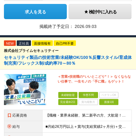
求人を見る
検討中に入れる
掲載終了予定日：
2026.09.03
NEW
正社員
面接情報有
自己PR不要
株式会社プライムセキュリティー
セキュリティ製品の技術営業/未経験OK/100％反響スタイル/育成体
制充実/フレックス制/成約率70～80％
＜営業×技術職の“いいとこどり”！＞ なくならな
い仕事で、一生モノの「手に職」もゲット！
未経験歓迎
学歴不問
ベテランOK
完全週休2日
賞与複数月
面接1回
応募資格
【職種・業界未経験、第二新卒の方、大歓迎！】 ■未経験OK ■学歴不問 ■普通自動車免許をお持ちの方（AT限定可） ≪こんな方にピッタリです！≫ ・未経験から「手に職」をつけて将来の安心を手に入れた
給与
■月給26万円以上＋賞与(支給実績2ヶ月分)＋交通費 ★6月からはチームインセンティブも新たに導入予定！ ※スキル・経験を考慮の上、決定いたします ※上記には見込み残業代2万円以上（24時間分）を含