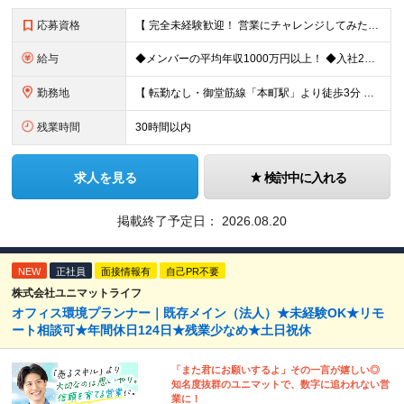
応募資格
【 完全未経験歓迎！ 営業にチャレンジしてみたい方歓迎 】 ◆学歴・経歴不問 ◆第二新卒歓迎 ◆人物重視の採用です！ ▼こんな方はぜひご応募ください ◎誠実な姿勢を持った方 ◎素直な方 ◎思いやり
給与
◆メンバーの平均年収1000万円以上！ ◆入社2年目・未経験入社で年収1000万円の社員も 月給：25万円以上＋賞与（年2回）＋インセンティブ(平均：年150万～2800万)＋随時昇給 ＜インセン
勤務地
【 転勤なし・御堂筋線「本町駅」より徒歩3分 】 ■本社： 大阪府大阪市中央区淡路町3丁目6-3 御堂筋MTRビル1階 ≪アクセスの良さ抜群！≫ ★大阪の2大主要駅「淀屋橋」「本町」の ちょうど中
残業時間
30時間以内
求人を見る
検討中に入れる
掲載終了予定日：
2026.08.20
NEW
正社員
面接情報有
自己PR不要
株式会社ユニマットライフ
オフィス環境プランナー｜既存メイン（法人）★未経験OK★リモ
ート相談可★年間休日124日★残業少なめ★土日祝休
「また君にお願いするよ」その一言が嬉しい◎
知名度抜群のユニマットで、数字に追われない営
業に！