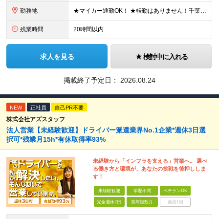
勤務地
★マイカー通勤OK！ ★転勤はありません！千葉＆大阪で積極採用中！ 【千葉】千葉県白井市富塚1番 【大阪】大阪府堺市堺区南半町東1丁目1番10号 ※(変更の範囲)上記を除く当社関連勤務地
残業時間
20時間以内
求人を見る
検討中に入れる
掲載終了予定日：
2026.08.24
NEW
正社員
自己PR不要
株式会社アズスタッフ
法人営業【未経験歓迎】ドライバー派遣業界No.1企業*週休3日選
択可*残業月15h*有休取得率93%
未経験から「インフラを支える」営業へ。 選べ
る働き方と環境が、あなたの挑戦を後押ししま
す！
未経験歓迎
学歴不問
ベテランOK
完全週休2日
賞与複数月
面接1回