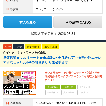
勤務地
【フルリモートワーク｜通勤・出社なし】 ★1人1台社用車貸与 ★転勤なし ★直帰直行OK 【本社】 兵庫県神戸市中央区明石町44 神戸御幸ビル4F ★☆積極採用中☆★ ◆北海道・東北：札幌／福島／
働き方
フルリモートがメイン
求人を見る
検討中に入れる
掲載終了予定日：
2026.08.31
NEW
正社員
面接情報有
自己PR不要
クイック・ネットワーク株式会社
反響営業★フルリモート★未経験OK★月給30万～★飛び込みテレ
アポなし★1カ月半の研修あり★住宅手当有
★フルリモートでも安心のサポート体制あり★
未経験からワークライフバランスも高収入も同時
にGet！
未経験歓迎
学歴不問
ベテランOK
完全週休2日
賞与複数月
面接1回
応募資格
＼未経験OK・学歴不問／ ■35歳以下の方（若年層の長期キャリア形成のため） ■第二新卒OK ■普通自動車免許（AT）をお持ちの方 ▼▽こんな方はぜひご応募ください！▽▼ 「車の運転が好き！」 「地