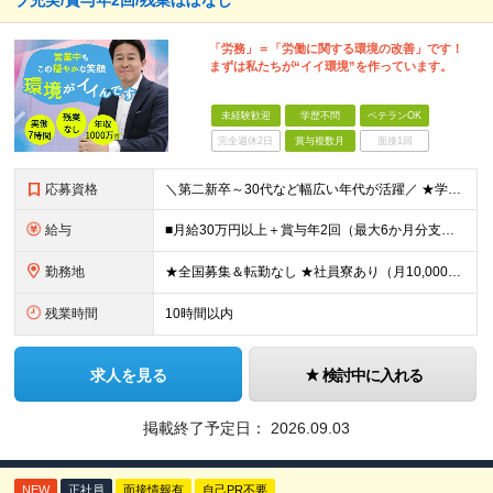
ブ充実/賞与年2回/残業ほぼなし
「労務」＝「労働に関する環境の改善」です！
まずは私たちが“イイ環境”を作っています。
未経験歓迎
学歴不問
ベテランOK
完全週休2日
賞与複数月
面接1回
応募資格
＼第二新卒～30代など幅広い年代が活躍／ ★学歴不問 ★第二新卒歓迎 社会保険や労務の知識は必要ありません。 業界未経験からスタートできます！ ＼優遇します！／ ★何かしらの営業経験をお持ちの方（
給与
■月給30万円以上＋賞与年2回（最大6か月分支給実績あり）＋インセンティブ ★インセンティブ毎月支給 └最大で30～65万円を獲得する社員も └入社5年未満の社員の月平均インセンティブ15万円 ★社
勤務地
★全国募集＆転勤なし ★社員寮あり（月10,000円～） ※勤務地による ★直行直帰OK ★車・自転車・バイク通勤OK ※一部事務所 【北海道・東北】 札幌事務所、仙台事務所 【関東】 大宮事務所
残業時間
10時間以内
求人を見る
検討中に入れる
掲載終了予定日：
2026.09.03
NEW
正社員
面接情報有
自己PR不要