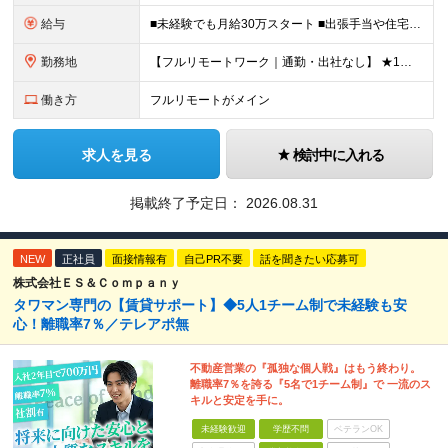
給与
■未経験でも月給30万スタート ■出張手当や住宅手当あり 【東京都・神奈川県】 月給35万円～60万円＋インセンティブ＋賞与＋諸手当 上記月給は、月42時間分の固定残業代（月8万3900円以上）を含
勤務地
【フルリモートワーク｜通勤・出社なし】 ★1人1台社用車貸与 ★転勤なし ★直帰直行OK 【本社】 兵庫県神戸市中央区明石町44 神戸御幸ビル4F ★☆積極採用中☆★ ◆北海道・東北：札幌／福島／
働き方
フルリモートがメイン
求人を見る
検討中に入れる
掲載終了予定日：
2026.08.31
NEW
正社員
面接情報有
自己PR不要
話を聞きたい応募可
株式会社ＥＳ＆Ｃｏｍｐａｎｙ
タワマン専門の【賃貸サポート】◆5人1チーム制で未経験も安
心！離職率7％／テレアポ無
不動産営業の『孤独な個人戦』はもう終わり。
離職率7％を誇る『5名で1チーム制』で 一流のス
キルと安定を手に。
未経験歓迎
学歴不問
ベテランOK