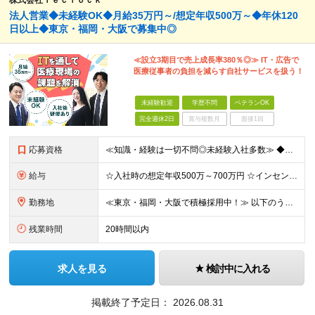
株式会社Ｔｅｃｌｏｃｋ
法人営業◆未経験OK◆月給35万円～/想定年収500万～◆年休120
日以上◆東京・福岡・大阪で募集中◎
≪設立3期目で売上成長率380％◎≫ IT・広告で
医療従事者の負担を減らす自社サービスを扱う！
未経験歓迎
学歴不問
ベテランOK
完全週休2日
賞与複数月
面接1回
応募資格
≪知識・経験は一切不問◎未経験入社多数≫ ◆未経験・第二新卒OK ◆学歴不問 ～このような方を歓迎します！～ ◇社会貢献性の高い仕事をしたい ◇医療業界に興味がある ◇今より生活を1ランクアップさ
給与
☆入社時の想定年収500万～700万円 ☆インセン年12回／1年目で1000万円も目指せる ☆社員の半数以上が年収800万円超え 月給35万円～＋インセンティブ＋各種手当 ※経験・スキルに応じて決
勤務地
≪東京・福岡・大阪で積極採用中！≫ 以下のうち、希望に合わせて配属いたします。 【東京本社】 東京都港区芝1-9-3 芝マツラビル4F 【大阪支店】 大阪府大阪市西区西本町1丁目5番20号 サーミ
残業時間
20時間以内
求人を見る
検討中に入れる
掲載終了予定日：
2026.08.31