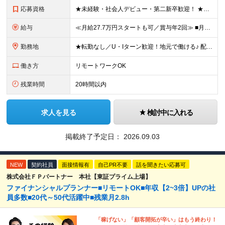
応募資格
★未経験・社会人デビュー・第二新卒歓迎！ ★フリーターやブランクのある方も大歓迎！ ★20～40代幅広く活躍中 ■学歴不問 ＼こんな方にピッタリ／ --------------------- □ 正
給与
≪月給27.7万円スタートも可／賞与年2回≫ ■月給21万円～27.7万円＋各種手当＋賞与年2回 ※給与は勤務地に応じて変更します ※年齢や経験・スキルなどを考慮して決定します ※時間外手当は全額支給
勤務地
★転勤なし／U・Iターン歓迎！地元で働ける♪ 配属先：東京・神奈川・千葉・長野・石川・大阪・福岡・札幌・愛知・広島にある『NTTドコモ』グループ 《勤務地一覧》 ■東京 ・東京都新宿区新宿4-1-6
働き方
リモートワークOK
残業時間
20時間以内
求人を見る
検討中に入れる
掲載終了予定日：
2026.09.03
NEW
契約社員
面接情報有
自己PR不要
話を聞きたい応募可
株式会社ＦＰパートナー 本社【東証プライム上場】
ファイナンシャルプランナー■リモートOK■年収【2~3倍】UPの社
員多数■20代～50代活躍中■残業月2.8h
「稼げない」「顧客開拓が辛い」はもう終わり！