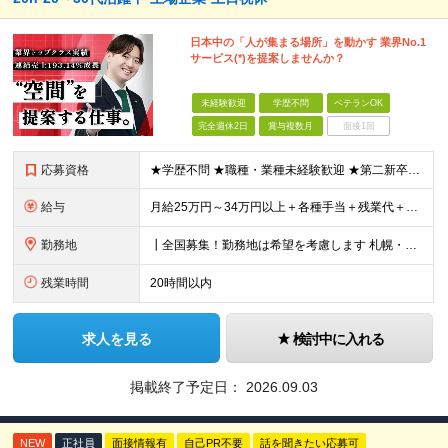
日本中の「人が集まる場所」を動かす 業界No.1
サービス(*)を提案しませんか？
未経験歓迎
学歴不問
ベテランOK
完全週休2日
賞与複数月
面接1回
応募資格
★学歴不問 ★職種・業種未経験歓迎 ★第二新卒歓迎 ＜こんな方にオススメ＞ ◎一つの商材ではなく、幅広い提案で勝負したい ◎成長企業でスケールの大きい仕事に挑戦したい ◎実力を評価されたい＆腰を据え
給与
月給25万円～34万円以上＋各種手当＋残業代＋賞与年2回 初年度想定年収：348万円～ ※経験・能力を考慮のうえ優遇します。 ※上記にはエリア給（10,000円～15,000円）、見込み残業代（20
勤務地
┃全国募集！勤務地は希望を考慮します 札幌・仙台・東京・横浜・金沢・名古屋・大阪・京都・広島・福岡 募集 ※上記のほか、全国に拠点あり ※キャリアアップやキャリアシフトに伴う転勤も一部ありますが、基
残業時間
20時間以内
求人を見る
検討中に入れる
掲載終了予定日：
2026.09.03
NEW
正社員
面接情報有
自己PR不要
話を聞きたい応募可