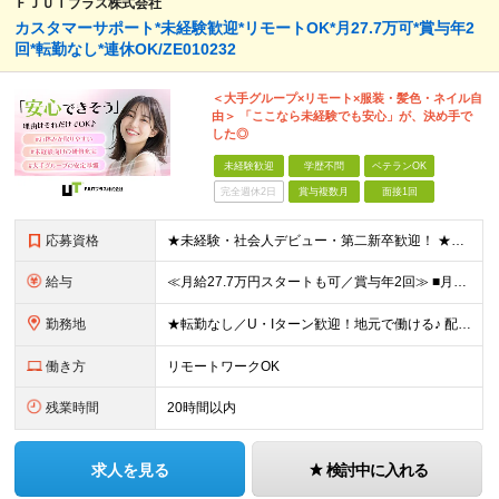
ＦＪＵＴプラス株式会社
カスタマーサポート*未経験歓迎*リモートOK*月27.7万可*賞与年2
回*転勤なし*連休OK/ZE010232
＜大手グループ×リモート×服装・髪色・ネイル自
由＞ 「ここなら未経験でも安心」が、決め手で
した◎
未経験歓迎
学歴不問
ベテランOK
完全週休2日
賞与複数月
面接1回
応募資格
★未経験・社会人デビュー・第二新卒歓迎！ ★フリーターやブランクのある方も大歓迎！ ★20～40代幅広く活躍中 ■学歴不問 ＼こんな方にピッタリ／ --------------------- □ 正
給与
≪月給27.7万円スタートも可／賞与年2回≫ ■月給21万円～27.7万円＋各種手当＋賞与年2回 ※給与は勤務地に応じて変更します ※年齢や経験・スキルなどを考慮して決定します ※時間外手当は全額支給
勤務地
★転勤なし／U・Iターン歓迎！地元で働ける♪ 配属先：東京・神奈川・千葉・長野・石川・大阪・福岡・札幌・愛知・広島にある『NTTドコモ』グループ 《勤務地一覧》 ■東京 ・東京都新宿区新宿4-1-6
働き方
リモートワークOK
残業時間
20時間以内
求人を見る
検討中に入れる