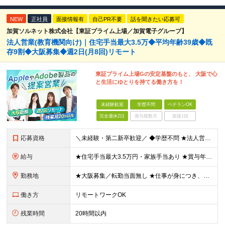
NEW
正社員
面接情報有
自己PR不要
話を聞きたい応募可
加賀ソルネット株式会社【東証プライム上場／加賀電子グループ】
法人営業(教育機関向け)｜住宅手当最大3.5万◆平均年齢39歳◆既
存9割◆大阪募集◆週2日(月8回)リモート
東証プライム上場Gの安定基盤のもと、 大阪で心
と生活にゆとりを持てる働き方を！
未経験歓迎
学歴不問
ベテランOK
完全週休2日
賞与複数月
面接1回
応募資格
＼未経験・第二新卒歓迎／ ◆学歴不問 ★法人営業未経験、IT業界未経験の方が多数活躍しています！ 「安定した環境で長く働きたい」 「過度なノルマから解放されたい」 「プライベートの時間も大切にしたい
給与
★住宅手当最大3.5万円・家族手当あり ★賞与年2回（業績次第では決算賞与支給あり） 【想定年収400万円～】 ◆月給245,500円～347,200円（一律手当を含む）＋各種手当＋賞与年2回（業績
勤務地
★大阪募集／転勤当面無し ★仕事が身につき、任せられるようになったタイミングからテレワーク業務も可能！ ★直行直帰OK・帰社義務なし 大阪営業所：大阪府大阪市中央区南船場2-2-6 加賀ビル5F
働き方
リモートワークOK
残業時間
20時間以内