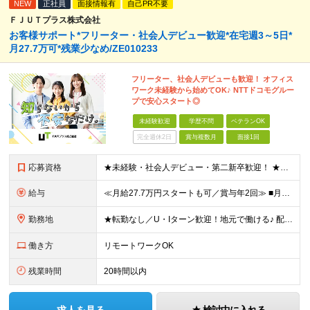
NEW
正社員
面接情報有
自己PR不要
ＦＪＵＴプラス株式会社
お客様サポート*フリーター・社会人デビュー歓迎*在宅週3～5日*
月27.7万可*残業少なめ/ZE010233
フリーター、社会人デビューも歓迎！ オフィス
ワーク未経験から始めてOK♪ NTTドコモグルー
プで安心スタート◎
未経験歓迎
学歴不問
ベテランOK
完全週休2日
賞与複数月
面接1回
応募資格
★未経験・社会人デビュー・第二新卒歓迎！ ★フリーターやブランクのある方も大歓迎！ ★20～40代幅広く活躍中 ■学歴不問 ＼こんな方にピッタリ／ --------------------- □ 正
給与
≪月給27.7万円スタートも可／賞与年2回≫ ■月給21万円～27.7万円＋各種手当＋賞与年2回 ※給与は勤務地に応じて変更します ※年齢や経験・スキルなどを考慮して決定します ※時間外手当は全額支給
勤務地
★転勤なし／U・Iターン歓迎！地元で働ける♪ 配属先：東京・神奈川・千葉・長野・石川・大阪・福岡・札幌・愛知・広島にある『NTTドコモ』グループ 《勤務地一覧》 ■東京 ・東京都新宿区新宿4-1-6
働き方
リモートワークOK
残業時間
20時間以内