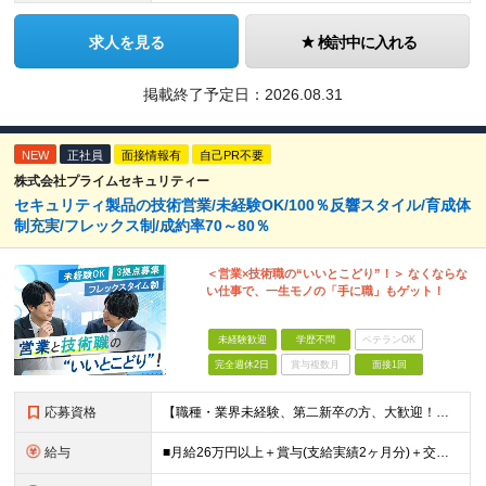
求人を見る
検討中に入れる
掲載終了予定日：
2026.08.31
NEW
正社員
面接情報有
自己PR不要
株式会社プライムセキュリティー
セキュリティ製品の技術営業/未経験OK/100％反響スタイル/育成体
制充実/フレックス制/成約率70～80％
＜営業×技術職の“いいとこどり”！＞ なくならな
い仕事で、一生モノの「手に職」もゲット！
未経験歓迎
学歴不問
ベテランOK
完全週休2日
賞与複数月
面接1回
応募資格
【職種・業界未経験、第二新卒の方、大歓迎！】 ■未経験OK ■学歴不問 ■普通自動車免許をお持ちの方（AT限定可） ≪こんな方にピッタリです！≫ ・未経験から「手に職」をつけて将来の安心を手に入れた
給与
■月給26万円以上＋賞与(支給実績2ヶ月分)＋交通費 ★6月からはチームインセンティブも新たに導入予定！ ※スキル・経験を考慮の上、決定いたします ※上記には見込み残業代2万円以上（24時間分）を含