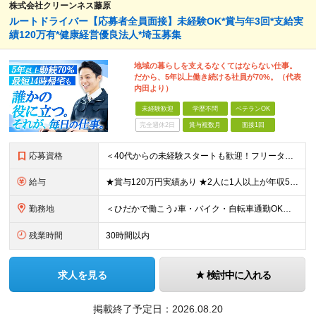
株式会社クリーンネス藤原
ルートドライバー【応募者全員面接】未経験OK*賞与年3回*支給実
績120万有*健康経営優良法人*埼玉募集
地域の暮らしを支えるなくてはならない仕事。
だから、5年以上働き続ける社員が70%。（代表
内田より）
未経験歓迎
学歴不問
ベテランOK
完全週休2日
賞与複数月
面接1回
応募資格
＜40代からの未経験スタートも歓迎！フリーターでもOK＞ type経由での入社者多数！ほぼ全員未経験スタートです◎ ★自己PR＆志望理由必要ナシ ★応募者全員面接 ★未経験OK ★社会人経験初めても
給与
★賞与120万円実績あり ★2人に1人以上が年収500万円以上 （今後年収500万円以上の層はさらに増える予定。年収500万円以下は多くが直近入社者） ★賞与支給実績120万円あり ★免許取得にかかる
勤務地
＜ひだかで働こう♪車・バイク・自転車通勤OK！埼玉エリア勤務＞ 埼玉県日高市大字田波目581-3（日高市役所の近く） └転勤なし！ └通勤費上限3万円まで支給 └駐車場完備 【社員の方のお住まい先】
残業時間
30時間以内
求人を見る
検討中に入れる
掲載終了予定日：
2026.08.20