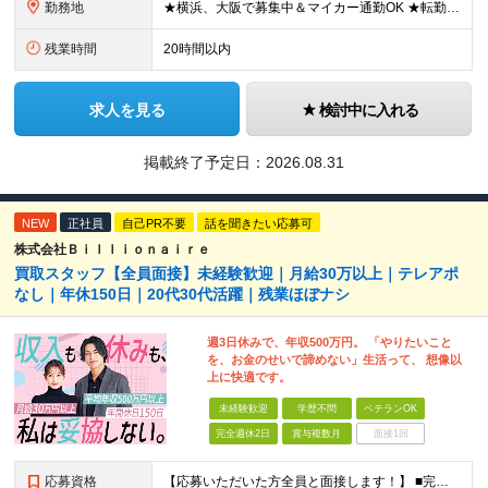
勤務地
★横浜、大阪で募集中＆マイカー通勤OK ★転勤はありません ★希望の勤務地に配属します 【本社】 神奈川県横浜市戸塚区矢部町65 イェルコローレビル1F 【大阪オフィス】 大阪府大阪市北区池田町2
残業時間
20時間以内
求人を見る
検討中に入れる
掲載終了予定日：
2026.08.31
NEW
正社員
自己PR不要
話を聞きたい応募可
株式会社Ｂｉｌｌｉｏｎａｉｒｅ
買取スタッフ【全員面接】未経験歓迎｜月給30万以上｜テレアポ
なし｜年休150日｜20代30代活躍｜残業ほぼナシ
週3日休みで、年収500万円。 「やりたいこと
を、お金のせいで諦めない」生活って、 想像以
上に快適です。
未経験歓迎
学歴不問
ベテランOK
完全週休2日
賞与複数月
面接1回
応募資格
【応募いただいた方全員と面接します！】 ■完全未経験OK ■転職回数・前職・スキル・学歴不問 ■20代～30代活躍中！ ★第二新卒も大歓迎 「新卒で入社したけど、環境が合わなくて早期に退職してしまっ