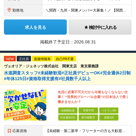
勤務地
＼関西・九州・関東メンバー大募集！／ 【関西営業所】 大阪府大阪市西区西本町1-7-21 ニシモトビル703 【九州営業所】 福岡県福岡市東区千早5-13-38 LeLien香椎参道4B 【本社
求人を見る
検討中に入れる
掲載終了予定日：
2026.08.31
NEW
正社員
面接情報有
自己PR不要
ヴェオリア・ジェネッツ株式会社 関東支店 東京業務課
水道調査スタッフ#未経験歓迎#正社員デビューOK#完全週休2日制
#年休125日#資格取得支援有#社員数千人以上
生活に必要不可欠だから今後もなくならない仕
事！ “世界的グローバル企業”の日本法人で長く
働きませんか？
未経験歓迎
学歴不問
ベテランOK
完全週休2日
賞与複数月
面接1回
応募資格
【未経験・第二新卒・フリーターの方も大歓迎！】 ●高卒以上 ●要普通自動車免許（AT限定可） ※特別な経験やスキルは一切不問です！ ★求める人物像★ ・「ほどほどに、無理なく長く働きたい」方 ・安定