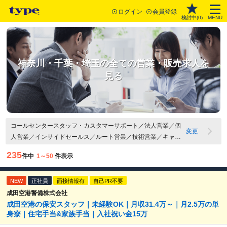
ログイン
会員登録
検討中(
0
)
MENU
神奈川・千葉・埼玉の全ての営業・販売求人を
見る
コールセンタースタッフ・カスタマーサポート／法人営業／個
変更
人営業／インサイドセールス／ルート営業／技術営業／キャリ
アカウンセラー・人材派遣コーディネーター／営業管理・営業
235
件中
1～50
件表示
マネージャー／その他営業職／接客・販売（アパレル・雑貨・
コスメなど）／接客・販売（飲食）／スーパーバイザー・エリ
NEW
アマネージャー・店長／店舗開発／その他 販売員・サービスス
正社員
面接情報有
自己PR不要
タッフ関連職／埼玉県／千葉県／神奈川県
成田空港警備株式会社
成田空港の保安スタッフ｜未経験OK｜月収31.4万～｜月2.5万の単
身寮｜住宅手当&家族手当｜入社祝い金15万