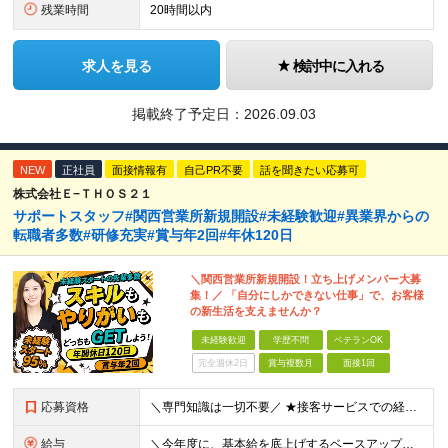
残業時間
20時間以内
求人を見る
検討中に入れる
掲載終了予定日：
2026.09.03
NEW
正社員
面接情報有
自己PR不要
話を聞きたい応募可
株式会社Ｅ−ＴＨＯＳ２１
サポートスタッフ#関西営業所新規開設#未経験歓迎#異業界からの
転職者多数#研修充実#賞与年2回#年休120日
＼関西営業所新規開設！立ち上げメンバー大募
集！／ 「自分にしかできない仕事」で、お客様
の新生活を支えませんか？
未経験歓迎
学歴不問
ベテランOK
完全週休2日
賞与複数月
面接1回
応募資格
＼専門知識は一切不要／ ★接客サービスでの経験がある方は大歓迎！ ■未経験OK ■第二新卒歓迎 ■学歴不問 ＼こんな方にぴったりです／ ◇自分にしかできない仕事で誰かを喜ばせたい方 ◇日常でも活かせ
給与
＼今年度に、基本給を底上げするベースアップを実施！／ ◆月給23.1万～40万円＋賞与年2回＋交通費全額支給 ※経験・資格・能力等を考慮の上、当社規定により優遇します。 ※上記の金額に加えて、時間外