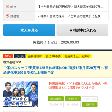
給与
【半年間月給38万円保証／新人最高年収830万円／賞与年2回／給料控除を100%撤廃】 6ヶ月間、月給38万円保証＋歩合給＋賞与年2回（川崎／保土ヶ谷／戸塚） ◆保証額を超える売上時は上乗せした給与
勤務地
＜神奈川全域で採用！／ご希望の営業所に配属＞◎転居を伴う転勤なし！◎U・Iターン歓迎！◎マイカー通勤OK（駐車場完備） 神奈川全域に6拠点（★希望の営業所に配属） ■本社：横浜市戸塚区名瀬町1152
求人を見る
検討中に入れる
掲載終了予定日：
2026.09.03
NEW
正社員
面接情報有
自己PR不要
話を聞きたい応募可
株式会社T2R
ご案内スタッフ/実質年125日休/5連休OK/面接1回/月収29万円～/有
給消化率100％/5名以上採用予定
【転職逆転劇】バイト感覚で入社した僕が、 4年
で採用担当として活躍できています◎
未経験歓迎
学歴不問
ベテランOK
完全週休2日
賞与複数月
面接1回