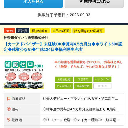
求人を見る
検討中に入れる
掲載終了予定日：
2026.09.03
NEW
正社員
面接情報有
自己PR不要
話を聞きたい応募可
神奈川ダイハツ販売株式会社
【カーアドバイザー】未経験OK◆賞与4.5カ月分◆ホワイト500認
定◆残業少なめ◆年休124日◆福利厚生充実
車の知識も営業経験もゼロでOK。 お客様と楽し
く「雑談」できれば、それが立派な才能です！
未経験歓迎
学歴不問
ベテランOK
完全週休2日
賞与複数月
面接1回
応募資格
社会人デビュー・ブランクがある方・第二新卒も歓迎します！ ◆普通自動車免許（MT）をお持ちの方 ※入社前にAT限定解除をしていただければOKです！ ◆未経験者歓迎 ◆学歴不問 車の専門知識は一切問
給与
◎昨年度の賞与は4.5カ月分支給実績あり ■月給25万円以上＋各種手当+賞与年2回（昨年度実績4.5カ月分） ※経験・能力を考慮して決定いたします。 ※残業代は全額支給します。 ※6ヶ月間の試用期間
勤務地
◎U・Iターン歓迎！◎マイカー通勤OK（駐車場完備） ■神奈川県内にある下記いずれかの店舗 ※経験、スキル、無理なく通える範囲を考慮して配属します ■法人営業部 -------------- 横浜