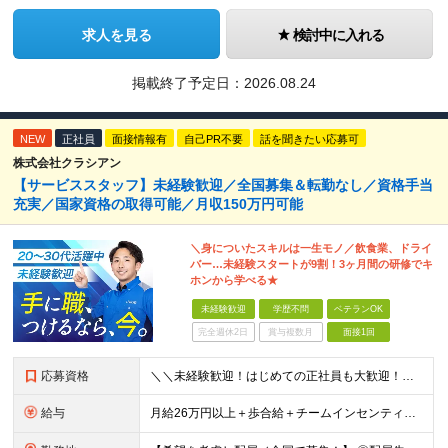
求人を見る
検討中に入れる
掲載終了予定日：
2026.08.24
NEW
正社員
面接情報有
自己PR不要
話を聞きたい応募可
株式会社クラシアン
【サービススタッフ】未経験歓迎／全国募集＆転勤なし／資格手当
充実／国家資格の取得可能／月収150万円可能
＼身についたスキルは一生モノ／飲食業、ドライ
バー…未経験スタートが9割！3ヶ月間の研修でキ
ホンから学べる★
未経験歓迎
学歴不問
ベテランOK
完全週休2日
賞与複数月
面接1回
応募資格
＼＼未経験歓迎！はじめての正社員も大歓迎！／／ ★業種・職種未経験歓迎 ★学歴不問 ★社会人デビュー・フリーターOK ＜応募条件＞ ■普通自動車免許（AT限定可） ＊1人1台、社用車を貸与します。
給与
月給26万円以上＋歩合給＋チームインセンティブ＋諸手当＋残業代 ※上記は東京のみの月給です。 ┗その他エリアは、月給22万円以上となります。 ※経験・スキルを考慮の上、弊社規程により優遇いたします。