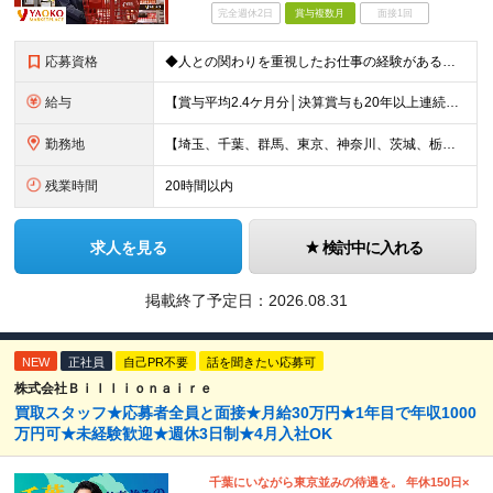
完全週休2日
賞与複数月
面接1回
応募資格
◆人との関わりを重視したお仕事の経験がある方 とくにチームをまとめた経験がある方を歓迎します ┗例えば… □スーパーマーケット・ホームセンター・ドラッグストアなどの 小売業でチームをまと
給与
【賞与平均2.4ケ月分│決算賞与も20年以上連続で支給中！】 ＜月収例＞ 月収29万円（地域限定正社員／残業代・各種手当含む） 月収26万円（契約社員／残業代・各種手当含む） ◆月給：月給258,
勤務地
【埼玉、千葉、群馬、東京、神奈川、茨城、栃木の各店舗で積極採用中！U・Iターン歓迎】 【群馬県】 安中/伊勢崎/太田/桐生/高崎/館林/富岡/ 中之条/藤岡/前橋 【茨城県】 古河/取手/竜ヶ崎
残業時間
20時間以内
求人を見る
検討中に入れる
掲載終了予定日：
2026.08.31
NEW
正社員
自己PR不要
話を聞きたい応募可
株式会社Ｂｉｌｌｉｏｎａｉｒｅ
買取スタッフ★応募者全員と面接★月給30万円★1年目で年収1000
万円可★未経験歓迎★週休3日制★4月入社OK
千葉にいながら東京並みの待遇を。 年休150日×