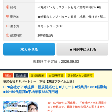
給与
≪月給27.7万円スタートも可／賞与年2回≫ ■月給21万円～27.7万円＋各種手当＋賞与年2回 ※給与は勤務地に応じて変更します ※年齢や経験・スキルなどを考慮して決定します ※時間外手当は全額支給
勤務地
★転勤なし／U・Iターン歓迎！地元で働ける♪ 配属先：東京・神奈川・千葉・長野・石川・大阪・福岡・札幌・愛知・広島にある『NTTドコモ』グループ 《勤務地一覧》 ■東京 ・東京都新宿区新宿4-1-6
働き方
リモートワークOK
残業時間
20時間以内
求人を見る
検討中に入れる
掲載終了予定日：
2026.09.03
NEW
契約社員
面接情報有
自己PR不要
話を聞きたい応募可
株式会社ＦＰパートナー 本社【東証プライム上場】
FP■会社がアポ提供・新規開拓なし■リモート■残業月2.8h■転勤無
■40~50代活躍■平均年収888万円超
40・50代からの再出発。 「会社がアポを用意す
る」仕組みで、経験を確かな収入に変えません
か？