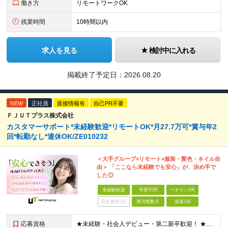
働き方
リモートワークOK
残業時間
10時間以内
求人を見る
検討中に入れる
掲載終了予定日：
2026.08.20
NEW
正社員
面接情報有
自己PR不要
ＦＪＵＴプラス株式会社
カスタマーサポート*未経験歓迎*リモートOK*月27.7万可*賞与年2
回*転勤なし*連休OK/ZE010232
＜大手グループ×リモート×服装・髪色・ネイル自
由＞ 「ここなら未経験でも安心」が、決め手で
した◎
未経験歓迎
学歴不問
ベテランOK
完全週休2日
賞与複数月
面接1回
応募資格
★未経験・社会人デビュー・第二新卒歓迎！ ★フリーターやブランクのある方も大歓迎！ ★20～40代幅広く活躍中 ■学歴不問 ＼こんな方にピッタリ／ --------------------- □ 正