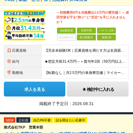
～初期費用0円＆光熱費込2.5万円の寮完備！～ 成
田空港を守る“誇り”と“安定”を手に入れません
か？
未経験歓迎
学歴不問
ベテランOK
完全週休2日
賞与複数月
面接1回
応募資格
【完全未経験OK｜応募資格を満たす方は全員面接！】 ◎学歴不問／前職不問／転職回数不問 ◎自動車免許・英語力なども一切不問 ◎58歳以下の方（長期のキャリア形成を図るため） ブランクがある方、正社員
給与
★想定月収31.4万円～＋賞与年2回（59万円以上） ★入社お祝い金15万円支給 ★水道+光熱費無料の家賃がリーズナブルな社員寮(単身寮)あり！ 月給24万5000円以上(基本給21万1000円＋業
勤務地
【転勤なし｜月2.5万円の単身寮完備｜マイカー・バイク通勤OK】 成田空港または空港関連施設での勤務となります。 お住まいや希望を考慮し、千葉市美浜区・四街道市への配属となる場合もあります。 【本社
求人を見る
検討中に入れる
掲載終了予定日：
2026.08.31
NEW
正社員
自己PR不要
話を聞きたい応募可
株式会社TKP 営業本部