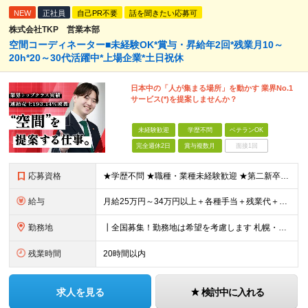
NEW
正社員
自己PR不要
話を聞きたい応募可
株式会社TKP 営業本部
空間コーディネーター■未経験OK*賞与・昇給年2回*残業月10～
20h*20～30代活躍中*上場企業*土日祝休
日本中の「人が集まる場所」を動かす 業界No.1
サービス(*)を提案しませんか？
未経験歓迎
学歴不問
ベテランOK
完全週休2日
賞与複数月
面接1回
応募資格
★学歴不問 ★職種・業種未経験歓迎 ★第二新卒歓迎 ＜こんな方にオススメ＞ ◎一つの商材ではなく、幅広い提案で勝負したい ◎成長企業でスケールの大きい仕事に挑戦したい ◎実力を評価されたい＆腰を据え
給与
月給25万円～34万円以上＋各種手当＋残業代＋賞与年2回 初年度想定年収：348万円～ ※経験・能力を考慮のうえ優遇します。 ※上記にはエリア給（10,000円～15,000円）、見込み残業代（20
勤務地
┃全国募集！勤務地は希望を考慮します 札幌・仙台・東京・横浜・金沢・名古屋・大阪・京都・広島・福岡 募集 ※上記のほか、全国に拠点あり ※キャリアアップやキャリアシフトに伴う転勤も一部ありますが、基
残業時間
20時間以内
求人を見る
検討中に入れる