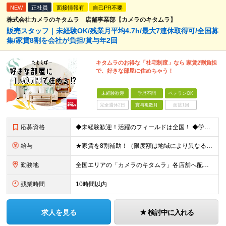
NEW
正社員
面接情報有
自己PR不要
株式会社カメラのキタムラ 店舗事業部【カメラのキタムラ】
販売スタッフ｜未経験OK/残業月平均4.7h/最大7連休取得可/全国募
集/家賃8割を会社が負担/賞与年2回
キタムラのお得な「社宅制度」なら 家賃2割負担
で、好きな部屋に住めちゃう！
未経験歓迎
学歴不問
ベテランOK
完全週休2日
賞与複数月
面接1回
応募資格
◆未経験歓迎！活躍のフィールドは全国！ ◆学歴不問 ◆第二新卒も活躍中 ◆35歳以下の方（若年層の長期キャリア形成を図るため）
給与
★家賃を8割補助！（限度額は地域により異なる） ※転勤による引っ越しが発生する場合 ＝＝＝＝＝＝＝＝＝＝＝＝＝＝＝＝＝＝＝＝＝＝＝ 例えば、家賃7.5万円なら6万円は会社で負担。 あなたが支払うのは、
勤務地
全国エリアの「カメラのキタムラ」各店舗へ配属となります ※最初の配属先は希望を最大限考慮した上で決定します ▼詳しい勤務地住所は下記URLをご確認ください。 https://sss.kitamur
残業時間
10時間以内
求人を見る
検討中に入れる