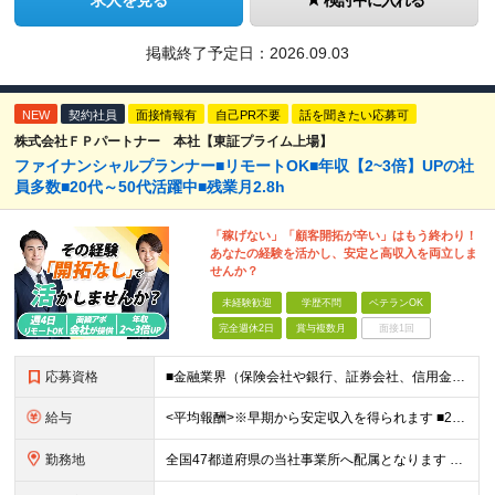
求人を見る
検討中に入れる
掲載終了予定日：
2026.09.03
NEW
契約社員
面接情報有
自己PR不要
話を聞きたい応募可
株式会社ＦＰパートナー 本社【東証プライム上場】
ファイナンシャルプランナー■リモートOK■年収【2~3倍】UPの社
員多数■20代～50代活躍中■残業月2.8h
「稼げない」「顧客開拓が辛い」はもう終わり！
あなたの経験を活かし、安定と高収入を両立しま
せんか？
未経験歓迎
学歴不問
ベテランOK
完全週休2日
賞与複数月
面接1回
応募資格
■金融業界（保険会社や銀行、証券会社、信用金庫など）の営業経験をお持ちの方 ■学歴不問 ※第二新卒の方も歓迎します ※直販の保険営業職経験者も多数活躍中。 お客さまへのご提案に集中できる仕組みにより
給与
<平均報酬>※早期から安定収入を得られます ■2年目～：888万円 ■3年目～：960万円 ■4年目～：1028万円 ★成果連動型報酬（営業成績に応じて支給/45時間分固定残業代含む/超過分は別途支
勤務地
全国47都道府県の当社事業所へ配属となります ※居住地や希望の勤務先を考慮します ※リモートワークOK／転勤なし ＜本社＞ 東京都台東区浅草橋1-1-8 FP浅草橋ビル (変更の範囲)上記を除く当