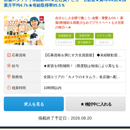
業月平均4.7h★有給取得率95.5％
自分らしさ全開で働こう♪金髪・青髪もOK！ 家
賃8割補助＆残業少なめでプライベートも大充実
の毎日へ★
未経験歓迎
学歴不問
ベテランOK
完全週休2日
賞与複数月
面接1回
応募資格
【応募資格を満たす方全員面接】 ◆未経験歓迎！活躍のフィールドは全国！ ◆学歴不問 ◆第二新卒も活躍中 ◆35歳以下の方（若年層の長期キャリア形成を図るため）
給与
★家賃を8割補助！（限度額は地域により異なる） ※転勤による引っ越しが発生する場合 ＝＝＝＝＝＝＝＝＝＝＝＝＝＝＝＝＝＝＝＝＝＝＝ 例えば、家賃7.5万円なら6万円は会社で負担。 あなたが支払うのは、
勤務地
全国エリアの「カメラのキタムラ」各店舗へ配属となります ※最初の配属先は希望を最大限考慮した上で決定します ▼詳しい勤務地住所は下記URLをご確認ください。 https://sss.kitamur
残業時間
10時間以内
求人を見る
検討中に入れる
掲載終了予定日：
2026.08.20