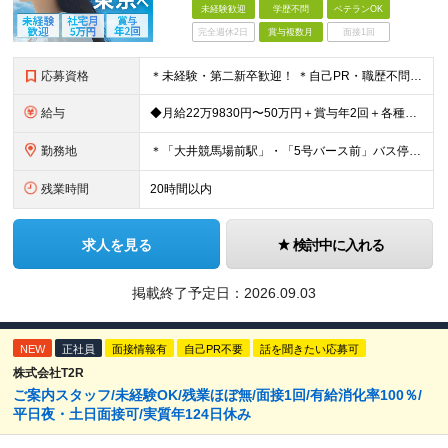
未経験歓迎
学歴不問
ベテランOK
完全週休2日
賞与複数月
面接1回
応募資格
＊未経験・第二新卒歓迎！ ＊自己PR・職歴不問 ＊20代・30代が活躍中 ★普通自動車免許（AT限定可）をお持ちの方 ★学歴不問！ ＼こんな方にピッタリ／ ・身一つで東京での一人暮らしを始めたい方
給与
◆月給22万9830円〜50万円＋賞与年2回＋各種手当 ※経験・能力を考慮の上決定 ※残業代は全額支給 ※試用期間3ヶ月あり （東京：月給21万1,560円＋交通費/千葉：月給19万6,080円＋交通
勤務地
＊「大井競馬場前駅」・「5号バース前」バス停すぐ ＊マイカー・バイク通勤OK（駐車場完備/ガソリン代支給） 【東京営業所】 東京都品川区八潮2-8-9 【本社営業所】 千葉県佐倉市城内町247-1
残業時間
20時間以内
求人を見る
検討中に入れる
掲載終了予定日：
2026.09.03
NEW
正社員
面接情報有
自己PR不要
話を聞きたい応募可
株式会社T2R
ご案内スタッフ/未経験OK/残業ほぼ無/面接1回/有給消化率100％/
平日夜・土日面接可/実質年124日休み