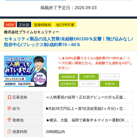
掲載終了予定日：
2026.09.03
NEW
正社員
面接情報有
自己PR不要
株式会社プライムセキュリティー
セキュリティ製品の法人営業/未経験OK/100％反響！飛び込みなし/
既存中心/フレックス制/成約率70～80％
＼★100%反響スタイル×成約率70〜80%★／ ニ
ーズの高い商材だから、未経験でも成約をGETし
やすい♪
未経験歓迎
学歴不問
ベテランOK
完全週休2日
賞与複数月
面接1回
応募資格
≪人柄重視の採用！正社員デビューの方も応援◎≫ ★フリーターの方、転職回数なども一切不問 ■未経験OK ■学歴不問 ■普通自動車免許をお持ちの方（AT限定可） ≪こんな方にピッタリです！≫ ◎未経験
給与
■月給26万円以上＋賞与(支給実績2ヶ月分)＋交通費 ★6月からはチームインセンティブも新たに導入予定！ ※スキル・経験を考慮の上、決定いたします ※上記には見込み残業代2万円以上（24時間分）を含
勤務地
★横浜、大阪、福岡で募集中＆マイカー通勤OK ★転勤はありません ★希望の勤務地に配属します 【本社】 神奈川県横浜市戸塚区矢部町65 イェルコローレビル1F 【大阪オフィス】 大阪府大阪市北区池
残業時間
20時間以内