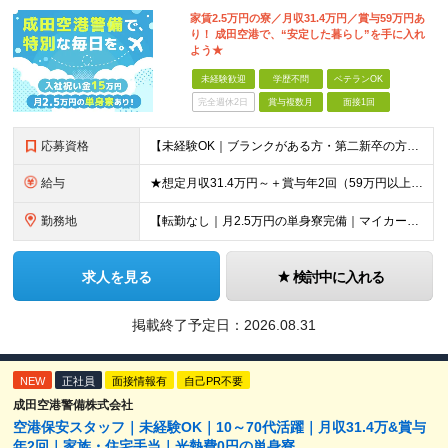
家賃2.5万円の寮／月収31.4万円／賞与59万円あ
り！ 成田空港で、“安定した暮らし”を手に入れ
よう★
未経験歓迎
学歴不問
ベテランOK
完全週休2日
賞与複数月
面接1回
応募資格
【未経験OK｜ブランクがある方・第二新卒の方・正社員が初めての方も歓迎！】 ★応募資格を満たす方は面接確約！ ★20代・30代の若手スタッフも多数活躍中！ ◎58歳以下の方（長期のキャリア形成を図る
給与
★想定月収31.4万円～＋賞与年2回（59万円以上） ★入社お祝い金15万円支給 ★水道+光熱費無料の家賃がリーズナブルな社員寮(単身寮)あり！ ★住宅手当&家族手当あり 月給24万5000円以上(
勤務地
【転勤なし｜月2.5万円の単身寮完備｜マイカー・バイク通勤OK】 成田空港または空港関連施設での勤務となります。 お住まいや希望を考慮し、千葉市美浜区・四街道市への配属となる場合もあります。 【本社
求人を見る
検討中に入れる
掲載終了予定日：
2026.08.31
NEW
正社員
面接情報有
自己PR不要
成田空港警備株式会社
空港保安スタッフ｜未経験OK｜10～70代活躍｜月収31.4万&賞与
年2回｜家族・住宅手当｜光熱費0円の単身寮