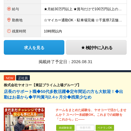
給与
★月給30万円以上 ★賞与だけで100万円以上の支給実績も ★1年で年収1000万円のメンバー在籍 ★インセンティブで月20万円獲得した実績も 月給30万円～50万円＋賞与年1回（最大3カ月分）＋イ
勤務地
☆マイカー通勤OK・駐車場完備 ☆千葉県7店舗で募集 ☆2026年新店舗立ち上げ店舗あり ☆転勤なし 本社、もしくは以下店舗での勤務になります。 【本社】 千葉県印旛郡酒々井町本佐倉457-2
残業時間
10時間以内
求人を見る
検討中に入れる
掲載終了予定日：
2026.08.31
NEW
正社員
株式会社ヤオコー【東証プライム上場グループ】
店長のサポート職◆50代多数活躍◆定年間近の方も大歓迎！◆出
勤はお昼から◆平均賞与2.4ヶ月分◆残業少なめ
チームをまとめた経験を、ヤオコーで活かしませ
んか？ スーパー未経験OK。これまでの経験を
「これから」に――
未経験歓迎
学歴不問
ベテランOK