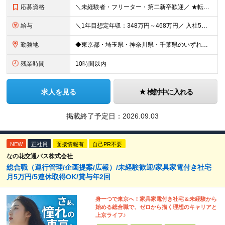
応募資格
＼未経験者・フリーター・第二新卒歓迎／ ★転職回数4回の社員も現在は中心メンバーとして活躍中 ◆正社員デビューOK！ ◆学歴・経験一切不問 ▼----面接担当者より----▼ 「過去は変えられない
給与
＼1年目想定年収：348万円～468万円／ 入社5年目で月給60.8万円も実現可能！ 月給：25万円～35万円＋交通費全額支給＋資格手当＋賞与など ※経験・スキルを考慮の上、決定します ※残業代は
勤務地
◆東京都・埼玉県・神奈川県・千葉県のいずれかの携帯ショップやイベント会場に配属 ◆「家から近い場所で働きたい！」という社員の要望に応えてプロジェクトを獲得した実例あり ■本社 東京都豊島区南池袋2-
残業時間
10時間以内
求人を見る
検討中に入れる
掲載終了予定日：
2026.09.03
NEW
正社員
面接情報有
自己PR不要
なの花交通バス株式会社
総合職（運行管理/企画提案/広報）/未経験歓迎/家具家電付き社宅
月5万円/5連休取得OK/賞与年2回
身一つで東京へ！家具家電付き社宅＆未経験から
始める総合職で、ゼロから描く理想のキャリアと
上京ライフ♪