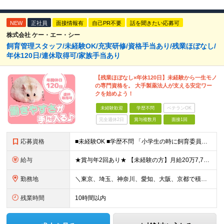
NEW
正社員
面接情報有
自己PR不要
話を聞きたい応募可
株式会社 ケー・エー・シー
飼育管理スタッフ/未経験OK/充実研修/資格手当あり/残業ほぼなし/
年休120日/連休取得可/家族手当あり
【残業ほぼなし×年休120日】未経験から一生モノ
の専門資格を。 大手製薬法人が支える安定ワー
クを始めよう！
未経験歓迎
学歴不問
ベテランOK
完全週休2日
賞与複数月
面接1回
応募資格
■未経験OK ■学歴不問 「小学生の時に飼育委員だった！」 なんて方もお待ちしております♪ ※ご自宅でのペット飼育について※ ご自宅でげっ歯類・ウサギのペット飼育を禁止しております。当社業務では清
給与
★賞与年2回あり★ 【未経験の方】月給20万7,750円～＋賞与年2回＋残業代全額支給＋交通費支給 【生物系大卒の方】月給21万3,750円～＋賞与年2回＋残業代全額支給＋交通費支給 ★手当が充実
勤務地
＼東京、埼玉、神奈川、愛知、大阪、京都で積極採用中！／ ・東京都：品川区 ・埼玉県：和光市 ・神奈川県：横浜市戸塚区、藤沢市 ・茨城県：つくば市 Lマイカー通勤OK！ ・愛知県：犬山市
残業時間
10時間以内