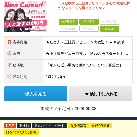
＼未経験から正社員デビュー／ 安心の職場で新
たなスタートを切りませんか？
未経験歓迎
学歴不問
ベテランOK
完全週休2日
賞与複数月
面接1回
応募資格
★社会人・正社員デビューを大歓迎！ ★30歳以下限定（※若年層の長期キャリア形成のため） ★学歴・経験一切不問！ -------【採用担当】より------------ 「過去は変えられないけど、未
給与
★正社員デビューの方も月給25万円スタート！ ★プロジェクト先でインセンティブが出ることもあります◎ ＼未経験1年目想定年収：348万円～468万円／ 月給：25万円～35万円＋交通費全額支給＋資格
勤務地
「家から近い場所で働きたい」という要望にもお応えします！※実例あり ★一都三県（東京都・埼玉県・神奈川県・千葉県）のいずれかの携帯ショップやイベント会場に配属 ■本社 東京都豊島区南池袋2-33-7
残業時間
10時間以内
求人を見る
検討中に入れる
掲載終了予定日：
2026.09.03
NEW
正社員
アルバイト・パート
面接情報有
自己PR不要
話を聞きたい応募可