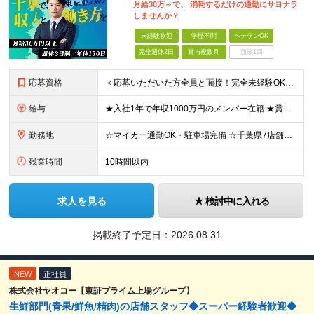
月給30万～で、 消耗するだけの通勤にサヨナラ
しませんか？
未経験歓迎
学歴不問
ベテランOK
完全週休2日
賞与複数月
面接1回
応募資格
＜応募いただいた方全員と面接！完全未経験OK＞ ★第二新卒・ブランクOK ★転職回数・スキル不問 ★学歴不問 ◎第二新卒も大歓迎 「新卒で入社したけど、環境が合わなくて早期に退職してしまった」 とい
給与
★入社1年で年収1000万円のメンバー在籍 ★賞与だけで100万円以上の支給実績も ★月給30万円以上 月給30万円～50万円＋賞与年1回（最大3カ月分）＋インセンティブ＋各種手当 ※研修期間中は
勤務地
☆マイカー通勤OK・駐車場完備 ☆千葉県7店舗で募集 ☆2026年新店舗立ち上げ店舗あり ☆転勤なし 本社、もしくは以下店舗での勤務になります。 【本社】 千葉県印旛郡酒々井町本佐倉457-2
残業時間
10時間以内
求人を見る
検討中に入れる
掲載終了予定日：
2026.08.31
NEW
正社員
株式会社ヤオコー【東証プライム上場グループ】
生鮮部門(青果/鮮魚/精肉)の店舗スタッフ◆スーパー経験者歓迎◆