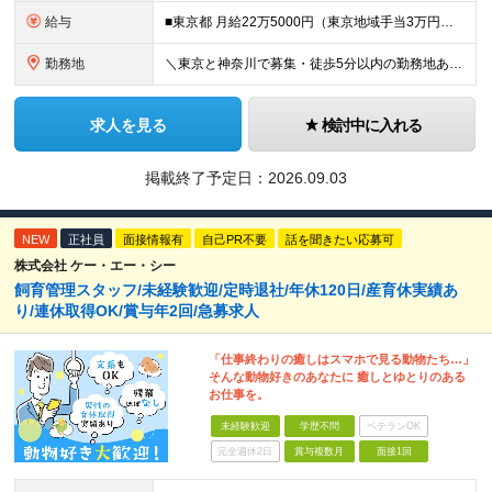
給与
■東京都 月給22万5000円（東京地域手当3万円含）～25万円＋残業代全額支給＋各種手当 ■神奈川県 月給19万5000円～24万円＋残業代全額支給＋各種手当 ※年齢・経験を考慮し決定 ※試用期
勤務地
＼東京と神奈川で募集・徒歩5分以内の勤務地あり／ ■根岸事務所 東京都台東区根岸5-6-14 根岸5光ビル ■阿佐ヶ谷事務所 東京都杉並区成田東4-38-25 ■大橋事務所 東京都目黒区大橋2-8-1
求人を見る
検討中に入れる
掲載終了予定日：
2026.09.03
NEW
正社員
面接情報有
自己PR不要
話を聞きたい応募可
株式会社 ケー・エー・シー
飼育管理スタッフ/未経験歓迎/定時退社/年休120日/産育休実績あ
り/連休取得OK/賞与年2回/急募求人
「仕事終わりの癒しはスマホで見る動物たち…」
そんな動物好きのあなたに 癒しとゆとりのある
お仕事を。
未経験歓迎
学歴不問
ベテランOK
完全週休2日
賞与複数月
面接1回