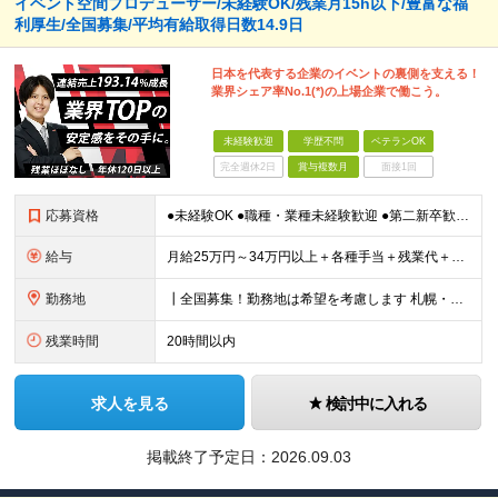
イベント空間プロデューサー/未経験OK/残業月15h以下/豊富な福
利厚生/全国募集/平均有給取得日数14.9日
日本を代表する企業のイベントの裏側を支える！
業界シェア率No.1(*)の上場企業で働こう。
未経験歓迎
学歴不問
ベテランOK
完全週休2日
賞与複数月
面接1回
応募資格
●未経験OK ●職種・業種未経験歓迎 ●第二新卒歓迎 ●学歴不問 ＜こんな方におすすめ！＞ ◎ホテル・アパレル・携帯販売など接客経験を活かしたい ◎「今の会社、この先が見えない」と感じている ◎上場
給与
月給25万円～34万円以上＋各種手当＋残業代＋賞与年2回（昨年度2～4ヶ月分） 初年度想定年収：350万円～ ＜クラス・経験別の月給目安＞ ■メンバークラス：月給25万円以上 ■店長やSVなどのマネ
勤務地
┃全国募集！勤務地は希望を考慮します 札幌・仙台・東京・横浜・静岡・名古屋・大阪・京都・広島・福岡 募集 ※上記のほか、全国に拠点あり ※キャリアアップやキャリアシフトに伴う転勤も一部ありますが、基
残業時間
20時間以内
求人を見る
検討中に入れる
掲載終了予定日：
2026.09.03