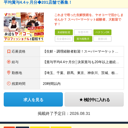
平均賞与4.4ヶ月分◆201店舗で募集！
これまで培った生鮮技術を、ヤオコーで活かしま
せんか？ スーパーマーケット経験者、大歓迎で
す！
未経験歓迎
学歴不問
ベテランOK
完全週休2日
賞与複数月
面接1回
応募資格
【生鮮・調理経験者歓迎！スーパーマーケット経験者は特に歓迎します◎】 ◆高卒以上 ◆いずれかのご経験をお持ちの方 ・スーパーの生鮮売場（鮮魚・精肉・青果）での勤務経験がある方 ・鮮魚専門店や精肉専門店
給与
【賞与平均4.4ケ月分│決算賞与も20年以上連続で支給中！】 ◆月給：258,400円～418,000円＋残業代＋各種手当 ※給与は前職での経験、スキルを考慮し、決定します ※残業代は全額支給します
勤務地
【埼玉、千葉、群馬、東京、神奈川、茨城、栃木の各店舗で積極採用中！U・Iターン歓迎】 【群馬県】 安中/伊勢崎/太田/桐生/高崎/館林/富岡/ 中之条/藤岡/前橋 【茨城県】 古河/取手/竜ヶ崎
残業時間
20時間以内
求人を見る
検討中に入れる
掲載終了予定日：
2026.08.31