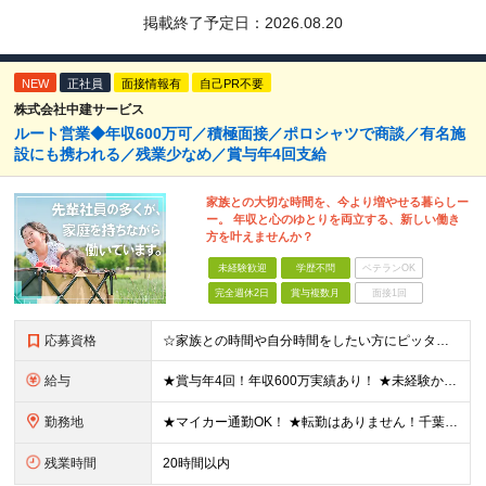
掲載終了予定日：
2026.08.20
NEW
正社員
面接情報有
自己PR不要
株式会社中建サービス
ルート営業◆年収600万可／積極面接／ポロシャツで商談／有名施
設にも携われる／残業少なめ／賞与年4回支給
家族との大切な時間を、今より増やせる暮らしー
ー。 年収と心のゆとりを両立する、新しい働き
方を叶えませんか？
未経験歓迎
学歴不問
ベテランOK
完全週休2日
賞与複数月
面接1回
応募資格
☆家族との時間や自分時間をしたい方にピッタリの環境です ◆要普通自動車運転免許（AT限定可） ◆学歴不問 ★こんな方にピッタリです！ ・フットワーク軽く行動できる方 ・人の話に素直に耳を傾けられる方
給与
★賞与年4回！年収600万実績あり！ ★未経験からでも基本給27万円スタートと、安定した収入を得られる環境です！ 月給27万円～29万円＋各種手当＋賞与年2回（＋業績賞与年2回） ※経験・スキルを考
勤務地
★マイカー通勤OK！ ★転勤はありません！千葉＆大阪で積極採用中！ 【千葉】千葉県白井市富塚1番 【大阪】大阪府堺市堺区南半町東1丁目1番10号 ※(変更の範囲)上記を除く当社関連勤務地
残業時間
20時間以内