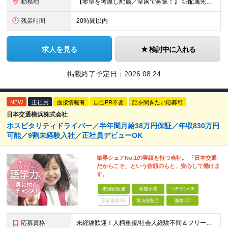
勤務地
【希望を考慮し配属／全国で募集！】 ◎配属先は希望考慮 ◎転勤なし！ ★関東 ■東京 板橋区/世⽥⾕区/練⾺区/⾜⽴区/⼤⽥区/江⼾川区/多摩市 ■千葉 千葉市/船橋市/柏市 ■神奈川 横浜市/厚⽊
残業時間
20時間以内
求人を見る
検討中に入れる
掲載終了予定日：
2026.08.24
NEW
正社員
面接情報有
自己PR不要
話を聞きたい応募可
日本交通横浜株式会社
ホスピタリティドライバー／半年間月給38万円保証／年収830万円
可能／9割未経験入社／正社員デビューOK
業界シェアNo.1の実績を持つ当社。 「日本交通
だからこそ」という信頼のもと、安心して働けま
す。
未経験歓迎
学歴不問
ベテランOK
完全週休2日
賞与複数月
面接1回
応募資格
未経験歓迎！人柄重視/社会人経験不問＆フリーターもOK ■普通自動車免許（AT限定可）を取得して1年以上経過している方 ※前職・学歴・ブランク・転職回数などは一切不問です。 <2種免許取得代は全額