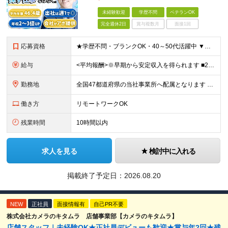
未経験歓迎
学歴不問
ベテランOK
完全週休2日
賞与複数月
面接1回
応募資格
★学歴不問・ブランクOK・40～50代活躍中 ▼以下いずれかのご経験をお持ちの方 ■金融業界（保険会社や銀行、証券会社、信用金庫など）での就業経験 ■何かしらの営業経験をお持ちの方 ※ブランクのある方
給与
<平均報酬>※早期から安定収入を得られます ■2年目～：888万円 ■3年目～：960万円 ■4年目～：1028万円 ★成果連動型報酬（営業成績に応じて支給/45時間分固定残業代含む/超過分は別途支
勤務地
全国47都道府県の当社事業所へ配属となります ※居住地や希望の勤務先を考慮します ※リモートワークOK／転勤なし ＜本社＞ 東京都台東区浅草橋1-1-8 FP浅草橋ビル (変更の範囲)上記を除く当
働き方
リモートワークOK
残業時間
10時間以内
求人を見る
検討中に入れる
掲載終了予定日：
2026.08.20
NEW
正社員
面接情報有
自己PR不要
株式会社カメラのキタムラ 店舗事業部【カメラのキタムラ】
店舗スタッフ｜未経験OK★正社員デビューも歓迎★賞与年2回★残