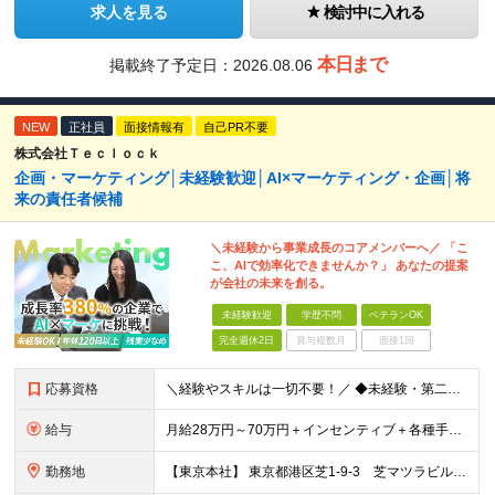
求人を見る
検討中に入れる
本日まで
掲載終了予定日：
2026.08.06
NEW
正社員
面接情報有
自己PR不要
株式会社Ｔｅｃｌｏｃｋ
企画・マーケティング│未経験歓迎│AI×マーケティング・企画│将
来の責任者候補
＼未経験から事業成長のコアメンバーへ／ 「こ
こ、AIで効率化できませんか？」 あなたの提案
が会社の未来を創る。
未経験歓迎
学歴不問
ベテランOK
完全週休2日
賞与複数月
面接1回
応募資格
＼経験やスキルは一切不要！／ ◆未経験・第二新卒歓迎 ※学歴不問 ～こんな方を歓迎します～ ◇新しいことを学ぶのが好きな方 ◇AIやマーケティングに興味がある方 ◇自分で考えながら仕事を進めたい方
給与
月給28万円～70万円＋インセンティブ＋各種手当 ※経験・スキルに応じて決定します。 ※試用期間3～6ヶ月／給与と待遇変更なし ※45時間分の固定残業代（73,000円～）を含みます。超過分は全額支
勤務地
【東京本社】 東京都港区芝1-9-3 芝マツラビル4F (変更の範囲)上記を除く当社関連勤務地