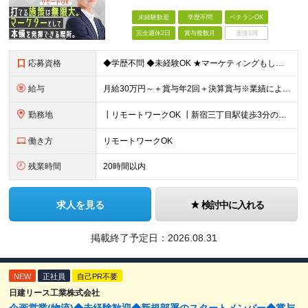
未経験歓迎
学歴不問
ベテランOK
完全週休2日
賞与複数月
面接1回
応募資格
◆学歴不問 ◆未経験OK ★マーケティングもしくはプロモーション企画立案などの実務経験をお持ちの方歓迎します（業界・経験年数不問） ＜ 以下に１つでも当てはまる方は、大歓迎！＞ ◇自社製品・1業界
給与
月給30万円～＋賞与年2回＋決算賞与※業績による ※上記月給額を目安として、経験や前職給与などを踏まえ、相談のうえ給与額が変動する可能性がございます。 ※試用期間中は賞与対象外となります。 【固定
勤務地
┃リモートワークOK ┃新宿三丁目駅徒歩3分のオフィス ┃転勤なし 【本社】 東京都新宿区新宿5-13-9 太平洋不動産新宿ビル 2F ＼オフィスの雰囲気についてご紹介／ 落ち着いた色味でまとめら
働き方
リモートワークOK
残業時間
20時間以内
求人を見る
検討中に入れる
掲載終了予定日：
2026.08.31
NEW
正社員
自己PR不要
日建リース工業株式会社