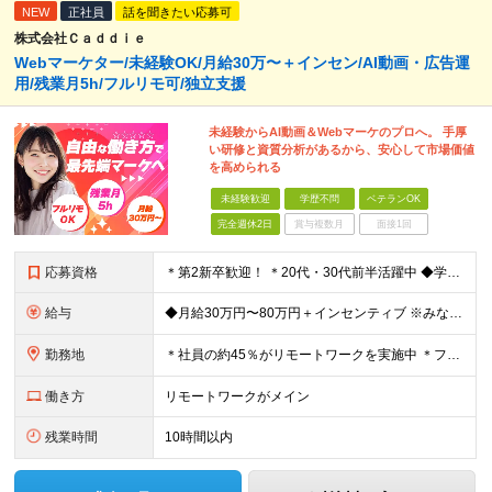
NEW
正社員
話を聞きたい応募可
株式会社Ｃａｄｄｉｅ
Webマーケター/未経験OK/月給30万〜＋インセン/AI動画・広告運
用/残業月5h/フルリモ可/独立支援
未経験からAI動画＆Webマーケのプロへ。 手厚
い研修と資質分析があるから、安心して市場価値
を高められる
未経験歓迎
学歴不問
ベテランOK
完全週休2日
賞与複数月
面接1回
応募資格
＊第2新卒歓迎！ ＊20代・30代前半活躍中 ◆学歴不問 ◆未経験歓迎 ＼こんな方にピッタリです！／ ★SNSを見るだけでなく「仕掛ける側」になりたい方 ★販売や接客で「お客様の心理」を考えた経験
給与
◆月給30万円〜80万円＋インセンティブ ※みなし残業代（月10時間・16,000円）を含みます ※超過分は別途支給します ※試用期間3か月あり（給与は28万円、待遇に差異なし）
勤務地
＊社員の約45％がリモートワークを実施中 ＊フルリモート案件もあり ＊転勤はありません 本社（横浜）または、東京・神奈川の各プロジェクト先。 【本社】 神奈川県横浜市中区不老町2丁目11-8 税経
働き方
リモートワークがメイン
残業時間
10時間以内