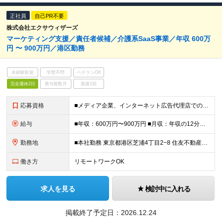
正社員
自己PR不要
株式会社エクサウィザーズ
マーケティング支援／責任者候補／介護系SaaS事業／年収 600万
円 〜 900万円／港区勤務
未経験歓迎
学歴不問
ベテランOK
完全週休2日
賞与複数月
面接1回
応募資格
■メディア企業、インターネット広告代理店での営業またはメディア運営の経験 ■ピープルマネジメントの経験 ■業務の中で、やり切って結果出した経験 ■東京オフィス（田町/三田駅）への出勤が可能な地域に在住
給与
■年収：600万円〜900万円 ■月収：年収の12分割分を支給 月収下限50万円/基本給369,930円・みなし残業代45時間分/130,070円 月収上限75万円/基本給554,910円・みなし残業
勤務地
■本社勤務 東京都港区芝浦4丁目2−8 住友不動産三田ファーストビル5階 (変更の範囲)上記を除く当社関連勤務地
働き方
リモートワークOK
求人を見る
検討中に入れる
掲載終了予定日：
2026.12.24