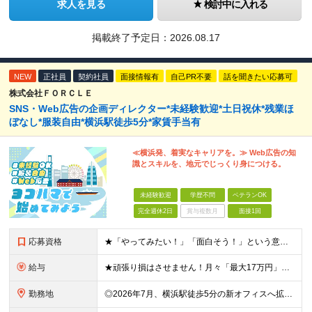
求人を見る
検討中に入れる
掲載終了予定日：
2026.08.17
NEW
正社員
契約社員
面接情報有
自己PR不要
話を聞きたい応募可
株式会社ＦＯＲＣＬＥ
SNS・Web広告の企画ディレクター*未経験歓迎*土日祝休*残業ほ
ぼなし*服装自由*横浜駅徒歩5分*家賃手当有
≪横浜発、着実なキャリアを。≫ Web広告の知
識とスキルを、地元でじっくり身につける。
未経験歓迎
学歴不問
ベテランOK
完全週休2日
賞与複数月
面接1回
応募資格
★「やってみたい！」「面白そう！」という意欲重視の採用です！ ★新オフィスのスタートメンバー募集！ ◎学歴・経験一切不問！未経験・第二新卒大歓迎 ◎基本的なPCスキル（文字入力レベルでOK） ＼こ
給与
★頑張り損はさせません！月々「最大17万円」のインセンティブ支給！ 【月収イメージ】 ・月収33.5万円（月給23万5000円＋インセンティブ10万円） ・月収47.5万円（月給30万円＋インセンティ
勤務地
◎2026年7月、横浜駅徒歩5分の新オフィスへ拡大移転！ ◎転勤なし！U・Iターンも歓迎 ◎横浜駅から徒歩6分の好アクセス ≪本社≫ 神奈川県横浜市神奈川区金港町7−3 ★2026年7月より、横浜