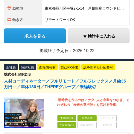
勤務地
東京都品川区平塚2-1-14 戸越銀座ラウンドビル ※ポジションにより異なる可能性があります。
働き方
リモートワークOK
求人を見る
検討中に入れる
掲載終了予定日：
2026.10.22
正社員
契約社員
面接情報有
自己PR不要
話を聞きたい応募可
株式会社MIRDIS
人材コーディネーター／フルリモート／フルフレックス／月給35
万円～／年休130日／THEREグループ／未経験◎
-新時代を作るのはアナタ- 人と企業をつなぎ、そ
れぞれの「未来の選択肢」を広げる仕事。
未経験歓迎
学歴不問
ベテランOK
完全週休2日
賞与複数月
面接1回