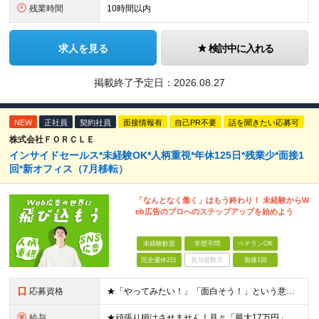
残業時間
10時間以内
求人を見る
検討中に入れる
掲載終了予定日：
2026.08.27
NEW
正社員
契約社員
面接情報有
自己PR不要
話を聞きたい応募可
株式会社ＦＯＲＣＬＥ
インサイドセールス*未経験OK*人柄重視*年休125日*残業少*面接1
回*新オフィス（7月移転）
「なんとなく働く」はもう終わり！ 未経験からW
eb広告のプロへのステップアップを始めよう
未経験歓迎
学歴不問
ベテランOK
完全週休2日
賞与複数月
面接1回
応募資格
★「やってみたい！」「面白そう！」という意欲重視の採用です！ ★新オフィスのスタートメンバー募集！ ◎学歴・経験一切不問！未経験・第二新卒大歓迎 ◎基本的なPCスキル（文字入力レベルでOK） ＼こ
給与
★頑張り損はさせません！月々「最大17万円」のインセンティブ支給！ 【月収イメージ】 ・月収33.5万円（月給23万5000円＋インセンティブ10万円） ・月収47.5万円（月給30万円＋インセンティ