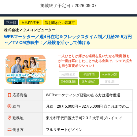
掲載終了予定日：
2026.09.07
正社員
自己PR不要
話を聞きたい応募可
株式会社マウスコンピューター
WEBマーケター／週4日在宅＆フレックスタイム制／月給29.5万円
～／TV CM放映中！／経験を活かして働ける
一人ひとりが輝ける場所を見いだせる環境 誰も
が一度は耳にしたことのある企業で、シェア拡大
を担う重要ポジション！
未経験歓迎
学歴不問
ベテランOK
完全週休2日
賞与複数月
面接1回
応募資格
WEBマーケティング経験のある方は選考優遇！人物重視の採用です◎ 【必須条件】 ◎WEB広告の企画～運用までのご経験（年数不問） ◎Google Analytics 4（GA4）を使用したアクセス解
給与
月給：29万5,000円～32万5,000円 ◎これまでの経験と能力を考慮の上、決定します！ ☆明確な評価制度とキャリア形成 当社では個人の頑張りを反映する明確な評価制度を設けています。将来にわた
勤務地
東京都千代田区大手町2-3-2 大手町プレイス イーストタワー6階
働き方
フルリモートがメイン