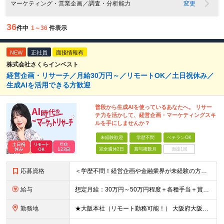
マーケティング・営業企画／調査・分析能力
変更
36
件中
1～36
件表示
NEW
正社員
面接情報有
株式会社さくらインベスト
経営企画・リサーチ／月給30万円～／リモートOK／土日祝休み／
生成AIを活用できる方歓迎
普段から生成AIを使っているあなたへ。 リサー
チ力を活かして、経営企画・マーケティングスキ
ルを手にしませんか？
未経験歓迎
学歴不問
ベテランOK
完全週休2日
賞与複数月
面接1回
応募資格
＜学歴不問！経営企画や金融業界が未経験の方も歓迎★＞ ■仕事やプライベートで、ChatGPTなどの生成AIを使ったことがある方 ■インターネットを使ったリサーチや情報収集が得意な方 ■集めた情報を分か
給与
想定月給：30万円～50万円程度＋各種手当＋賞与年2回 ※想定年収：400万円～600万円 ※経験・能力等考慮の上、規定により優遇 ※上記月給には固定残業代を含みます。固定残業代は、時間外労働の有無に
勤務地
★大阪本社（リモート勤務可能！） 大阪府大阪市北区梅田2丁目5番6号 桜橋八千代ビル9階 ★新オフィスへ移転予定！駅直結ビルです♪ （移転後の住所） 大阪府大阪市中央区安土町3丁目5-13 本町ガーデ