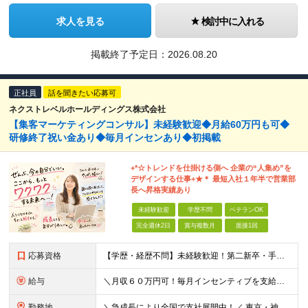
求人を見る
検討中に入れる
掲載終了予定日：
2026.08.20
正社員
話を聞きたい応募可
ネクストレベルホールディングス株式会社
【集客マーケティングコンサル】未経験歓迎◆月給60万円も可◆
研修終了祝い金あり◆毎月インセンあり◆初掲載
+*☆トレンドを仕掛ける側へ 企業の“⼈集め”を
デザインする仕事+★＊ 最短⼊社１年半で営業部
⻑へ昇格実績あり
未経験歓迎
学歴不問
ベテランOK
完全週休2日
賞与複数月
面接1回
応募資格
【学歴・経歴不問】未経験歓迎！第⼆新卒・⼿に職をつけたい・新たな挑戦者⼤歓迎！⼈柄・意欲重視の採⽤♪ ＼これまでの経験・スキルは⼀切不問／ 新たな⼀歩を全⼒で応援します！ ★経歴・学歴不問 ★未経
給与
＼⽉収６０万円可！毎⽉インセンティブを⽀給／ ⽉給３０万円〜+ダブルインセンティブ（個⼈+⽀店達成率に応じて） ※営業⼿当含む ▼下記固定残業代を含みます ・関東圏：5万8000円〜（⽉36h分）＋
勤務地
＼急成⻑により全国で⽀社展開中！／ 東京・神奈川・埼⽟・千葉・⼤阪・名古屋・神⼾・新潟・⾦沢・京都・広島・福岡などで募集中！ ★東京、⼤阪、名古屋、福岡は急募のため、特に選考優遇します★ ◎勤務地は