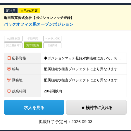
正社員
自己PR不要
亀田製菓株式会社【ポジションマッチ登録】
バックオフィス系オープンポジション
未経験歓迎
学歴不問
ベテランOK
完全週休2日
賞与複数月
面接1回
応募資格
◆ポジションマッチ登録対象職種において、何かしらの知識・経験を有する方
給与
配属組織や担当プロジェクトにより異なります。 想定年収：450万円～1100万円 ※ご経験やスキルに応じて決定します。 ※上記想定年収はあくまでも目安の金額であり、 選考を通じて上下する可能性があ
勤務地
配属組織や担当プロジェクトにより異なります。 ◆新潟本社 新潟県新潟市江南区亀田工業団地3丁目1番1号 ◆東京オフィス 東京都中央区入船3丁目3番8号 ヒューリック築地イーストビル 東京オフィス
残業時間
20時間以内
求人を見る
検討中に入れる
掲載終了予定日：
2026.09.03