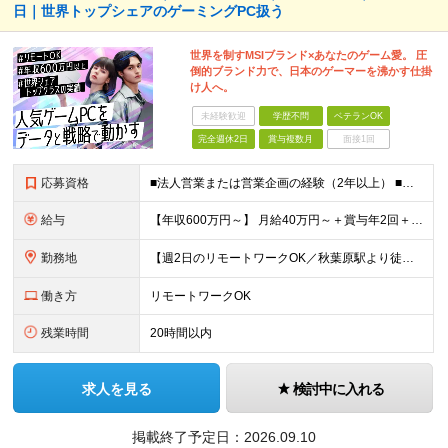
日｜世界トップシェアのゲーミングPC扱う
世界を制すMSIブランド×あなたのゲーム愛。 圧
倒的ブランド力で、日本のゲーマーを沸かす仕掛
け人へ。
未経験歓迎
学歴不問
ベテランOK
完全週休2日
賞与複数月
面接1回
応募資格
■法人営業または営業企画の経験（2年以上） ■日本企業でのEC物販業務経験（2年以上） ■基本的なMicrosoft Officeスキル（Excel：VLOOKUP、ピボットテーブルなど） ■学歴不問
給与
【年収600万円～】 月給40万円～＋賞与年2回＋各種手当 ※経験・スキルを考慮し、決定いたします ※上記には固定残業代（24時間分／4万円～6.5万円）を含みます ※試用期間3カ月（期間中の雇用形
勤務地
【週2日のリモートワークOK／秋葉原駅より徒歩5分】 本社：東京都千代田区神田須田町2-19-23 Daiwa秋葉原ビル 6階 ※展示会などでの国内/海外出張あり ※変更の範囲：上記を除く当社関連
働き方
リモートワークOK
残業時間
20時間以内
求人を見る
検討中に入れる
掲載終了予定日：
2026.09.10