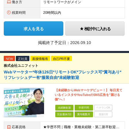
働き方
リモートワークがメイン
残業時間
20時間以内
求人を見る
検討中に入れる
掲載終了予定日：
2026.09.10
NEW
正社員
面接情報有
自己PR不要
株式会社ユニフィット
Webマーケター*年休126日*リモートOK*フレックス可*賞与あり*
リフレッシュデー有*服装自由*未経験歓迎
【未経験からWebマーケデビュー！】 毎日見て
いるインスタやYouTubeのSNS広告を"届ける
側"へ！
未経験歓迎
学歴不問
ベテランOK
完全週休2日
賞与複数月
面接1回
応募資格
★学歴不問｜職種・業種未経験・第二新卒歓迎★ ＊数字や専門知識は一切不要です ≪こんな方にピッタリ！≫ ‥‥‥‥‥‥‥‥‥‥‥‥ ◎接客・販売・カウンター業務の経験を活かしたい方 ◎立ち仕事から、腰