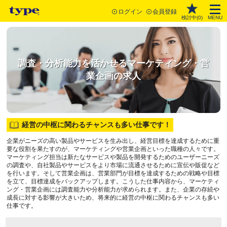
ログイン
会員登録
検討中(
0
)
MENU
調査・分析能力を活かせるマーケティング・営
業企画の求人
経営の中枢に関わるチャンスも多い仕事です！
企業がニーズの高い製品やサービスを生み出し、経営目標を達成するために重
要な役割を果たすのが、マーケティングや営業企画といった職種の人々です。
マーケティング担当は新たなサービスや製品を開発するためのユーザーニーズ
の調査や、自社製品やサービスをより市場に流通させるために宣伝や販促など
を行います。そして営業企画は、営業部門が目標を達成するための戦略や目標
を立て、目標達成をバックアップします。こうした仕事内容から、マーケティ
ング・営業企画には調査能力や分析能力が求められます。また、企業の存続や
成長に対する影響が大きいため、将来的に経営の中枢に関わるチャンスも多い
仕事です。