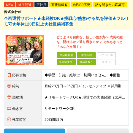
NEW
終了間近
正社員
面接情報有
自己PR不要
話を聞きたい応募可
株式会社ef
企画運営サポート★未経験OK★挑戦心/熱意/やる気を評価★フルリ
モ可★年休120日以上★社長候補募集
どこよりも自由な、新しい働き方へ 成長の鍵
を、開けるか？通り過ぎるか？ それもきっと
「あなた次第！」
未経験歓迎
学歴不問
ベテランOK
完全週休2日
賞与複数月
面接1回
応募資格
◆学歴・知識・経験は一切問いません。 ◆面接は「履歴書」「実務経験」「スーツ」不要。 「意欲」「人柄」重視の採用です。 やる気のある方を広く受け入れ、 努力や結果に報いる組織を作ります。 ミスマッ
給与
月給28万円～35万円＋インセンティブ ※試用期間3ヶ月（契約社員）：月給23万円 ※時間外手当は別途全額支給します ◎給与にプラスしてもらえる手当・インセンティブ ■通勤費(規定あり) ■業績手
勤務地
★リモートワークOK★ 現場での実務経験（試用期間含む）12ヶ月後、基準を満たした方は リモート勤務が可能です！ ※成果状況に応じて出社勤務へ変更となる場合があります。 【本社】 東京都中央区銀座1
働き方
リモートワークOK
残業時間
20時間以内