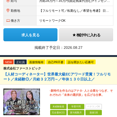
給与
月給28万円～35万円(固定残業代含む)+インセンティブ＋各種手当 ※経験・能力等を考慮の上、決定します。 ※残業はほとんどありませんが、発生した場合は時間外手当を100％支給します。 【固定残業
勤務地
【フルリモート可／転勤なし／希望を考慮】 日本47都道府県、どこでも就業可能！ （東京・神奈川・埼玉・千葉・北海道・宮城・愛知・大阪・福岡・新潟など 各拠点近郊のプロジェクト先） 【Point】
働き方
リモートワークOK
求人を見る
検討中に入れる
掲載終了予定日：
2026.08.27
NEW
正社員
面接情報有
自己PR不要
話を聞きたい応募可
株式会社ファーストピック
【人材コーディネーター】世界最大級ECアワード受賞！フルリモ
ート／未経験◎／月給３２万円～／年休１３０日以上／
-新時代を作るのはアナタ- 人と企業をつなぎ、そ
れぞれの「未来の選択肢」を広げる仕事。
未経験歓迎
学歴不問
ベテランOK
完全週休2日
賞与複数月
面接1回