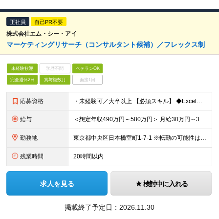
正社員
自己PR不要
株式会社エム・シー・アイ
マーケティングリサーチ（コンサルタント候補）／フレックス制
未経験歓迎
学歴不問
ベテランOK
完全週休2日
賞与複数月
面接1回
応募資格
・未経験可／大卒以上 【必須スキル】 ◆Excel関数を使用した実務経験（VlookUP等） ◆ブラインドタッチが可能な方（目安：タイピングスキル180key/1分間以上） ※社内では未経験者が
給与
＜想定年収490万円～580万円＞ 月給30万円～35万円 ※前職経験、スキルを考慮の上、当社規定により優遇いたします ※残業代は全額支給します □年1回給与改定があります □試用期間6ヶ月 ┗期間
勤務地
東京都中央区日本橋室町1-7-1 ※転勤の可能性はありません。 (変更の範囲)変更なし
残業時間
20時間以内
求人を見る
検討中に入れる
掲載終了予定日：
2026.11.30