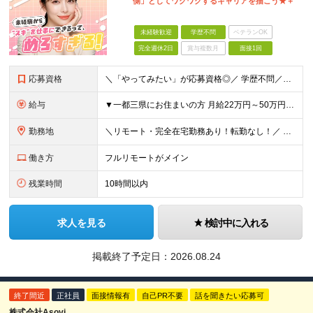
側」としてワクワクするキャリアを描こう★＋゜
未経験歓迎
学歴不問
ベテランOK
完全週休2日
賞与複数月
面接1回
応募資格
＼「やってみたい」が応募資格◎／ 学歴不問／未経験歓迎／業種未経験歓迎／社会人デビュー歓迎／第二新卒歓迎／ブランクOK 経験やスキルは一切不問◎ 大切なのは「挑戦してみたい」という気持ちです！
給与
▼一都三県にお住まいの方 月給22万円～50万円＋インセンティブ＋賞与＋各種手当 ▼上記以外の地域にお住まいの方 月給21万円～50万円＋インセンティブ＋賞与＋各種手当 ※経験・能力を考慮して決定
勤務地
＼リモート・完全在宅勤務あり！転勤なし！／ 【47都道府県の好きな地域で働けます☆】 ★リモート・フルリモートも選択可能です！ └将来的には「お気に入りのカフェでテレワーク」 「日本全国、旅をしなが
働き方
フルリモートがメイン
残業時間
10時間以内
求人を見る
検討中に入れる
掲載終了予定日：
2026.08.24
終了間近
正社員
面接情報有
自己PR不要
話を聞きたい応募可
株式会社Asovi