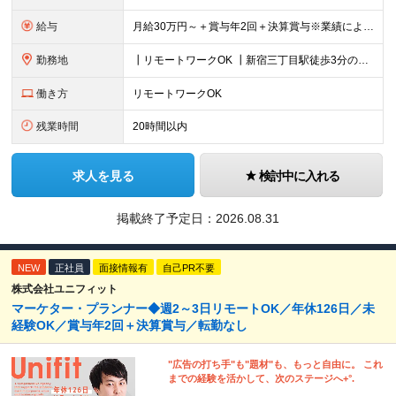
給与
月給30万円～＋賞与年2回＋決算賞与※業績による ※上記月給額を目安として、経験や前職給与などを踏まえ、相談のうえ給与額が変動する可能性がございます。 ※試用期間中は賞与対象外となります。※試用期間
勤務地
┃リモートワークOK ┃新宿三丁目駅徒歩3分のオフィス ┃転勤なし 【本社】 東京都新宿区新宿5-13-9 太平洋不動産新宿ビル 2F ＼オフィスの雰囲気についてご紹介／ 落ち着いた色味でまとめら
働き方
リモートワークOK
残業時間
20時間以内
求人を見る
検討中に入れる
掲載終了予定日：
2026.08.31
NEW
正社員
面接情報有
自己PR不要
株式会社ユニフィット
マーケター・プランナー◆週2～3日リモートOK／年休126日／未
経験OK／賞与年2回＋決算賞与／転勤なし
"広告の打ち手"も"題材"も、もっと自由に。 これ
までの経験を活かして、次のステージへ+°.