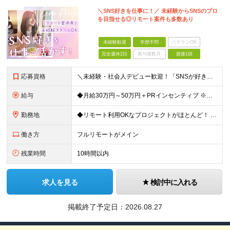
＼SNS好きを仕事に！／ 未経験からSNSのプロ
を目指せる◎リモート案件も多数あり
未経験歓迎
学歴不問
ベテランOK
完全週休2日
賞与複数月
面接1回
応募資格
＼未経験・社会人デビュー歓迎！「SNSが好き」という志望動機も歓迎／ ◆学歴不問 ◎意欲・人柄重視の採用です！ ◎応募にあたって必須の条件はありません！ ┗社会人経験がない ┗ブランクがある という
給与
◆月給30万円～50万円＋PRインセンティブ ※経験・能力などを考慮の上、決定いたします ※月給には固定残業代（月3万121円/15時間分）を含みます ┗超過分は別途支給 ┗残業が0時間の場合も全額支
勤務地
◆リモート利用OKなプロジェクトがほとんど！ ◆フルリモート（完全在宅）OKなプロジェクトも！ ☆★全国で採用中★☆ 本社（東京都港区）または 全国（47都道府県）の プロジェクト先の勤務となります
働き方
フルリモートがメイン
残業時間
10時間以内
求人を見る
検討中に入れる
掲載終了予定日：
2026.08.27