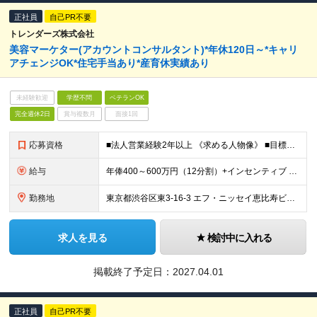
正社員
自己PR不要
トレンダーズ株式会社
美容マーケター(アカウントコンサルタント)*年休120日～*キャリ
アチェンジOK*住宅手当あり*産育休実績あり
未経験歓迎
学歴不問
ベテランOK
完全週休2日
賞与複数月
面接1回
応募資格
■法人営業経験2年以上 《求める人物像》 ■目標数字（売上および粗利）への達成意欲が高い方 ■広告・マーケティング業界/プロモーションへの興味関心がある方 ■プロジェクト推進能力がある方 ■美容やト
給与
年俸400～600万円（12分割）+インセンティブ ※スキル・経験を考慮の上、決定します ※上記金額には固定残業代として月45時間相当（月9万円～13.6万円程度）が含まれています ※超過分は別途支給
勤務地
東京都渋谷区東3-16-3 エフ・ニッセイ恵比寿ビル8階 ※(変更の範囲)上記を除く当社関連勤務地
求人を見る
検討中に入れる
掲載終了予定日：
2027.04.01
正社員
自己PR不要