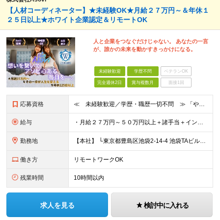
【人材コーディネーター】★未経験OK★月給２７万円～＆年休１
２５日以上★ホワイト企業認定＆リモートOK
人と企業をつなぐだけじゃない。 あなたの一言
が、誰かの未来を動かすきっかけになる。
未経験歓迎
学歴不問
ベテランOK
完全週休2日
賞与複数月
面接1回
応募資格
≪ 未経験歓迎／学歴・職歴一切不問 ≫ 「やりたいことはまだ決まっていないけど、何かを始めたい」 「人と関わる仕事に興味がある」——そんな方も大歓迎です！ Asoviでは、“今まで”よりも“これから
給与
・月給２７万円～５０万円以上＋諸手当＋インセンティブ ※超過分は別途全額支給します。 【 入社時の想定年収 】 ・年収４５０万円 ＜インセンティブ制度について＞ 社員一人ひとりの頑張りを多角的に評
勤務地
【本社】 └東京都豊島区池袋2-14-4 池袋TAビル8F ★あなたの希望を最大限考慮！ ・都内（池袋・新宿・渋谷・目黒・青山）・埼玉・千葉・神奈川・茨城・栃木・群馬 ※勤務先は本社または支社とな
働き方
リモートワークOK
残業時間
10時間以内
求人を見る
検討中に入れる