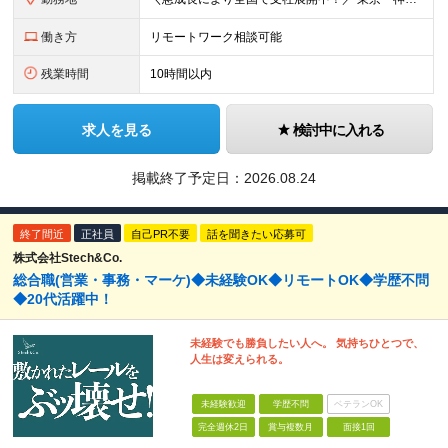
働き方
リモートワーク相談可能
残業時間
10時間以内
求人を見る
検討中に入れる
掲載終了予定日：
2026.08.24
終了間近
正社員
自己PR不要
話を聞きたい応募可
株式会社Stech&Co.
総合職(営業・事務・マーケ)◆未経験OK◆リモートOK◆学歴不問
◆20代活躍中！
未経験でも勝負したい人へ。 気持ちひとつで、
人生は変えられる。
未経験歓迎
学歴不問
ベテランOK
完全週休2日
賞与複数月
面接1回