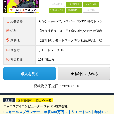
未経験歓迎
学歴不問
ベテランOK
完全週休2日
賞与複数月
面接1回
応募資格
★☆ゲームやPC、eスポーツやSNS等のトレンドに興味がある方必見☆★ ■以下いずれかのご経験をお持ちの方 ├マーケティング業務またはメディア・Webメディア・広告代理店の経験 └もしくはパソコンショ
給与
【旅行補助金・誕生日お祝い金などの各種福利厚生充実】 月給26万円～＋賞与年2回＋各種手当 ※経験・スキルを考慮し、決定いたします ※上記には固定残業代（24時間分／4万円～6万円）を含みます ※
勤務地
【週2日のリモートワークOK／秋葉原駅より徒歩5分】 本社：東京都千代田区神田須田町2-19-23 Daiwa秋葉原ビル 6階 ※展示会などでの国内/海外出張あり ※変更の範囲：上記を除く当社関連
働き方
リモートワークOK
残業時間
10時間以内
求人を見る
検討中に入れる
掲載終了予定日：
2026.09.10
正社員
面接情報有
自己PR不要
エムエスアイコンピュータージャパン株式会社
ECセールスプランナー｜年収600万円～｜リモートOK｜年休130