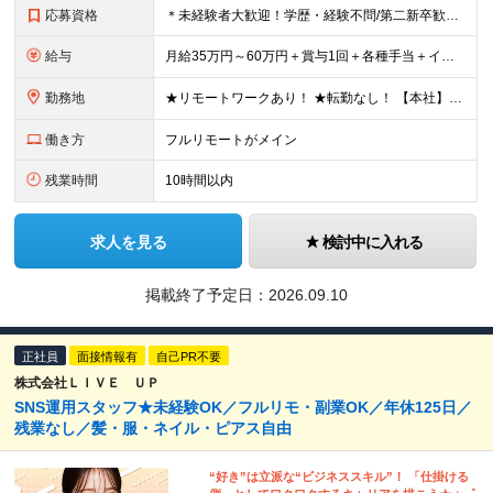
応募資格
＊未経験者大歓迎！学歴・経験不問/第二新卒歓迎/WEB面接可能＊ ▼未経験歓迎＆完全ポテンシャル採用！▼ 経験は一切不問！ 面接では「あなたの想い」を教えてください◎ ▼こんな方を歓迎します！▼
給与
月給35万円～60万円＋賞与1回＋各種手当＋インセンティブ ★Point：経験者の方は100％年収UPでの待遇提示も可能！ 【インセンティブについて】 プロジェクト報酬：PJ単価に応じて支給 ※
勤務地
★リモートワークあり！ ★転勤なし！ 【本社】東京都港区虎ノ門1-16-16 虎ノ門一丁目MGビル ∟虎ノ門駅から徒歩3分のピカピカのオフィス ※その他、1都3県を中心としたプロジェクト先 ※親会
働き方
フルリモートがメイン
残業時間
10時間以内
求人を見る
検討中に入れる
掲載終了予定日：
2026.09.10
正社員
面接情報有
自己PR不要
株式会社ＬＩＶＥ ＵＰ
SNS運用スタッフ★未経験OK／フルリモ・副業OK／年休125日／
残業なし／髪・服・ネイル・ピアス自由
“好き”は立派な“ビジネススキル”！ 「仕掛ける