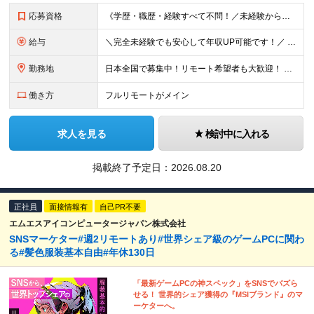
応募資格
《学歴・職歴・経験すべて不問！／未経験からのチャレンジ大歓迎◎》 ▼こんな気持ち、ひとつでも当てはまる方はぜひ！ □ なにか、人生を変えるきっかけがほしい □ 立ち仕事に疲れて、そろそろ座り仕事がい
給与
＼完全未経験でも安心して年収UP可能です！／ -------------- 【1】営業 月給25万円～80万円＋賞与 【2】事務 月給21万円～50万円＋賞与 【3】マーケ 月給25万円～80万円
勤務地
日本全国で募集中！リモート希望者も大歓迎！ ※クライアントオフィスへの出勤が必要な場合は、 「東京オフィス」または「首都圏・関西圏」になります ※勤務地の選択はご希望を考慮し、転居を伴う転勤はありま
働き方
フルリモートがメイン
求人を見る
検討中に入れる
掲載終了予定日：
2026.08.20
正社員
面接情報有
自己PR不要
エムエスアイコンピュータージャパン株式会社
SNSマーケター#週2リモートあり#世界シェア級のゲームPCに関わ
る#髪色服装基本自由#年休130日
「最新ゲームPCの神スペック」をSNSでバズら
せる！ 世界的シェア獲得の『MSIブランド』のマ
ーケターへ。