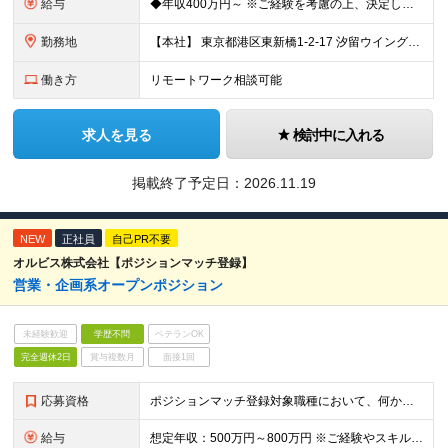
給与
◆年収400万円～ ※ご経験を考慮の上、決定します ※決算賞与あり ≪年収例≫ ◆メンバー：年収400万〜600万 ◆マネージャー：年収600万〜1000万
勤務地
【本社】 東京都港区東新橋1-2-17 汐留ウイング13階 (変更の範囲)上記を除く当社関連勤務地
働き方
リモートワーク相談可能
求人を見る
検討中に入れる
掲載終了予定日：
2026.11.19
NEW
正社員
自己PR不要
オルビス株式会社【ポジションマッチ登録】
営業・企画系オープンポジション
未経験歓迎
学歴不問
ベテランOK
完全週休2日
賞与複数月
面接1回
応募資格
ポジションマッチ登録対象職種において、何かしらの知識・経験を有する方
給与
想定年収：500万円～800万円 ※ご経験やスキルに応じて決定します。 ※上記想定年収はあくまでも目安の金額であり、 選考を通じて上下する可能性があります。