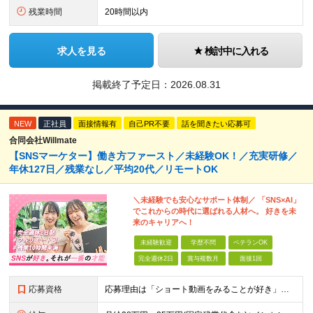
残業時間
20時間以内
求人を見る
検討中に入れる
掲載終了予定日：
2026.08.31
NEW
正社員
面接情報有
自己PR不要
話を聞きたい応募可
合同会社Willmate
【SNSマーケター】働き方ファースト／未経験OK！／充実研修／
年休127日／残業なし／平均20代／リモートOK
＼未経験でも安心なサポート体制／ 「SNS×AI」
でこれからの時代に選ばれる人材へ。 好きを未
来のキャリアへ！
未経験歓迎
学歴不問
ベテランOK
完全週休2日
賞与複数月
面接1回
応募資格
応募理由は「ショート動画をみることが好き」でOK！ #学歴不問 #未経験OK ★1つでも当てはまれば、マッチング率高め★ □ SNSや動画制作に興味がある方 □ アイデアを考えることが好きな方 □