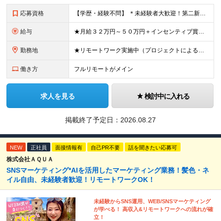
応募資格
【学歴・経験不問】 ＊未経験者大歓迎！第二新卒歓迎/充実研修/WEB面接可能＊ 「 営業ってなんとなく難しそう・・・ 」 「 AIとかSNSなんて分からない・・・ 」 という未経験の方でも安心して
給与
★月給３２万円～５０万円＋インセンティブ賞与＋決算賞与★ （30時間の固定残業代、一律月54,750円を含む。超過分は支給） ※経験・スキルを考慮の上、決定 ※昇給：随時あり 【インセンティブについ
勤務地
★リモートワーク実施中（プロジェクトによる） ※一部フルリモートあり 【本社】 東京都千代田区五番町4-8 日立五番町ビル 5F 【その他勤務先】 ・北海道札幌市中央区大通東 ・宮城県仙台市青葉区
働き方
フルリモートがメイン
求人を見る
検討中に入れる
掲載終了予定日：
2026.08.27
NEW
正社員
面接情報有
自己PR不要
話を聞きたい応募可
株式会社ＡＱＵＡ
SNSマーケティング*AIを活用したマーケティング業務！髪色・ネ
イル自由、未経験者歓迎！リモートワークOK！
未経験からSNS運用、WEB/SNSマーケティング
が学べる！ 高収入&リモートワークへの流れが確
立！