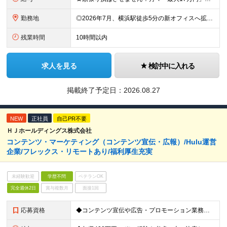
勤務地
◎2026年7月、横浜駅徒歩5分の新オフィスへ拡大移転！ ◎転勤なし！U・Iターンも歓迎 ◎横浜駅から徒歩6分の好アクセス ≪本社≫ 神奈川県横浜市神奈川区金港町7−3 ★2026年7月より、横浜
残業時間
10時間以内
求人を見る
検討中に入れる
掲載終了予定日：
2026.08.27
NEW
正社員
自己PR不要
ＨＪホールディングス株式会社
コンテンツ・マーケティング（コンテンツ宣伝・広報）/Hulu運営
企業/フレックス・リモートあり/福利厚生充実
未経験歓迎
学歴不問
ベテランOK
完全週休2日
賞与複数月
面接1回
応募資格
◆コンテンツ宣伝や広告・プロモーション業務の実務経験が5年以上ある方 ◆宣伝施策の企画から実行・効果検証までの一貫して担当した経験がある方 ◆関係者調整やプロジェクト管理のスキル（制作進行管理含む）を