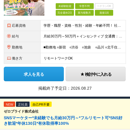
未経験歓迎
学歴不問
ベテランOK
完全週休2日
賞与複数月
面接1回
応募資格
学歴・職歴・資格・性別・経験・年齢不問！ 社会人経験ゼロ、昼職経験ゼロでもご安心ください♪ 〈年功序列の完全撤廃〉 学歴、職歴、資格、経験など関係なく 頑張った分だけ正当に評価される。 だから昇格
給与
月給30万円～50万円＋インセンティブ 交通費：全額支給 ※試用期間3ヶ月間は契約社員で月給25万円 ※研修先は、面談時にご相談させていただきます ☆昇給・昇格有 ☆インセンティブ有
勤務地
■勤務地 ○新宿 ○渋谷 ○池袋 ○品川 ○北千住 ※あなたの経験やスキルに応じて研修先は、 面談時にてご相談させていただきます。 (変更の範囲)上記を除く当社関連勤務地 ■本社 東
働き方
リモートワークOK
求人を見る
検討中に入れる
掲載終了予定日：
2026.08.27
NEW
正社員
自己PR不要
ゼロプライド株式会社
SNSマーケター*未経験でも月給30万円～*フルリモート可*SNS好
き歓迎*年休130日*有休取得率100%