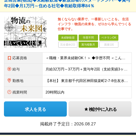
企画営業(物流)◆未経験歓迎◆新規部署のスタートメンバー◆賞与
年2回◆月1万円～住める社宅◆有給取得率84％
無くならない業界で、一番新しいことを。 生活
インフラ・物流の未来を、ゼロから学んでつくる
仕事です。
未経験歓迎
学歴不問
ベテランOK
完全週休2日
賞与複数月
面接1回
応募資格
＜職種・業界未経験OK！＞ ◆学歴不問 ＜こんな方は、ぜひご応募ください！＞ □社会に影響を与えるスケールの大きな仕事に挑戦したい □人と話しながら、物事を前に進めることが好き □専門知識を身につけ
給与
月給32万円～37万円＋賞与年2回（支給実績3ヶ月分） ※経験・年齢・能力を考慮の上、当社規定により決定します。 ※上記月給には固定残業代(45時間分／70,234円～)
勤務地
【本社】 東京都千代田区神田猿楽町2-7-8住友水道橋ビル3F ※当面の間、転勤はありません ※変更の範囲：上記を除く当社関連勤務地
残業時間
20時間以内
求人を見る
検討中に入れる
掲載終了予定日：
2026.08.27