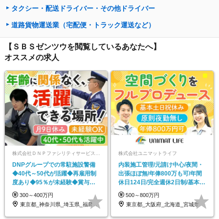
タクシー・配送ドライバー・その他ドライバー
道路貨物運送業（宅配便・トラック運送など）
【ＳＢＳゼンツウを閲覧しているあなたへ】
オススメの求人
株式会社ＤＮＰファシリティサービス【東証プライム上場グループ企業】
株式会社ユニマットライフ
DNPグループでの常駐施設警備
内装施工管理/元請け中心/夜間・
◆40代～50代が活躍◆再雇用制
出張ほぼ無/年俸800万も可/年間
度あり◆95％が未経験◆賞与年2
休日124日/完全週休2日制/基本土
回◆安定した収入
日休み
300～400万円
500～800万円
東京都_神奈川県_埼玉県_福島県_茨城県
東京都_大阪府_北海道_宮城県