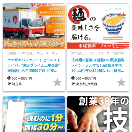
山崎製パン株式会社 埼玉工場 埼玉第一工場
株式会社サンデリックフーズ 大阪本社
ヤマザキパンのルートセールスド
冷凍麺の営業/未経験OK/既存顧客
ライバー*東証プライム上場企業*
メイン・ノルマなし/残業月平均
未経験から年収500万以上*充実
10h以内/年休120日以上/土日祝休
の手当・福利厚生
み
500～650万円
300～600万円
埼玉県
東京都_大阪府