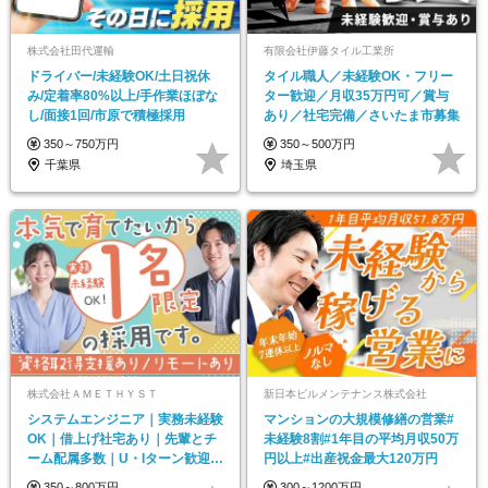
株式会社田代運輸
有限会社伊藤タイル工業所
ドライバー/未経験OK/土日祝休
タイル職人／未経験OK・フリー
み/定着率80%以上/手作業ほぼな
ター歓迎／月収35万円可／賞与
し/面接1回/市原で積極採用
あり／社宅完備／さいたま市募集
350～750万円
350～500万円
千葉県
埼玉県
株式会社ＡＭＥＴＨＹＳＴ
新日本ビルメンテナンス株式会社
システムエンジニア｜実務未経験
マンションの大規模修繕の営業#
OK｜借上げ社宅あり｜先輩とチ
未経験8割#1年目の平均月収50万
ーム配属多数｜U・Iターン歓迎｜
円以上#出産祝金最大120万円
開発案件のみ
350～800万円
300～1200万円