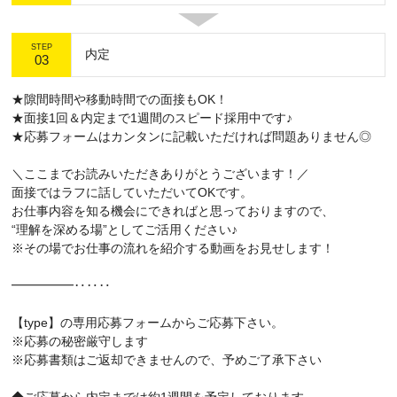
STEP
内定
03
★隙間時間や移動時間での面接もOK！
★面接1回＆内定まで1週間のスピード採用中です♪
★応募フォームはカンタンに記載いただければ問題ありません◎
＼ここまでお読みいただきありがとうございます！／
面接ではラフに話していただいてOKです。
お仕事内容を知る機会にできればと思っておりますので、
“理解を深める場”としてご活用ください♪
※その場でお仕事の流れを紹介する動画をお見せします！
━━━━━‥‥‥
【type】の専用応募フォームからご応募下さい。
※応募の秘密厳守します
※応募書類はご返却できませんので、予めご了承下さい