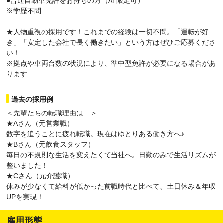
●普通自動車免許をお持ちの方（AT限定可）
※学歴不問
★人物重視の採用です！これまでの経験は一切不問。「運転が好
き」「安定した会社で長く働きたい」という方はぜひご応募くださ
い！
※拠点や車両台数の状況により、準中型免許が必要になる場合があ
ります
過去の採用例
＜先輩たちの転職理由は…＞
★Aさん（元営業職）
数字を追うことに疲れ転職。現在はゆとりある働き方へ♪
★Bさん（元飲食スタッフ）
毎日の不規則な生活を変えたくて当社へ。日勤のみで生活リズムが
整いました！
★Cさん（元介護職）
休みが少なくて給料が低かった前職時代と比べて、土日休み＆年収
UPを実現！
雇用形態