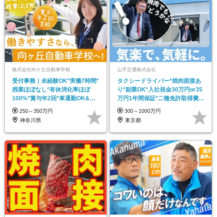
株式会社向ケ丘自動車学校
山手交通株式会社
受付事務｜未経験OK*実働7時間*
タクシードライバー*焼肉面接あ
残業ほぼなし*有休消化率ほぼ
り*副業OK*入社祝金30万円or35
100%*賞与年2回*車通勤OK&送
万円1年間保証*二種免許取得費用
迎バスあり
全額負担
250～350万円
300～1000万円
神奈川県
東京都