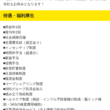
当社もお休みとなります！
待遇・福利厚生
■昇給年1回
■賞与年2回
■社会保険完備
■交通費支給（規定あり）
■インセンティブ制度
■時間外手当（超過分）
■家族手当
■役職手当
■財形貯蓄制度
■社員持株制度
■報奨金制度
■コープシェアリング制度
■SBSグループ共済会加入
■積み立て有給制度
■ヘルスケア制度（検診・インフル予防接種の助成・脳ドック補
助・SASの検査費用補助）
■従業員給油サービス（法人価格で給油が可能）