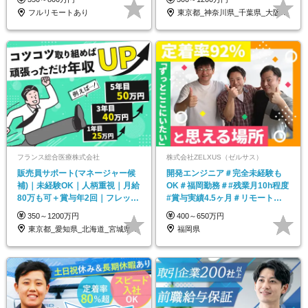
フルリモートあり
東京都_神奈川県_千葉県_大阪府_愛知県…
フランス総合医療株式会社
株式会社ZELXUS（ゼルサス）
販売員サポート(マネージャー候
開発エンジニア＃完全未経験も
補)｜未経験OK｜人柄重視｜月給
OK＃福岡勤務＃#残業月10h程度
80万も可＋賞与年2回｜フレック
#賞与実績4.5ヶ月＃リモート
ス｜転職回数不問
OK#引越し補助有
350～1200万円
400～650万円
東京都_愛知県_北海道_宮城県_福岡県
福岡県