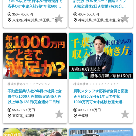
ト80％以上*土日休み*普通免許で
許だけでOK★ルート配送メイン
応募OK*中途入社9割*年収600万
★完全週休2日★実働7時30分★
円も可能
転勤なし
350～450万円
400～550万円
東京都_神奈川県_埼玉県_千葉県_大阪府…
神奈川県_埼玉県_北海道_宮城県_福島県…
株式会社ネクストアセンション
株式会社Ｂｉｌｌｉｏｎａｉｒｅ
不動産営業/入社2年目の社員は全
買取スタッフ★応募者全員と面接
員年収1000万円超/固定給45万円
★月給30万円★1年目で年収
以上/年休128日/完全週休二日制
1000万円可★未経験歓迎★週休3
日制★4月入社OK
550～1500万円
400～1000万円
東京都_福岡県
千葉県