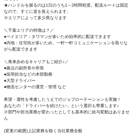
★ハンドルを握るのは1日のうち1～2時間程度。配送ルートは固定
なので、すぐに道を覚えられます。
※エリアによって多少異なります
＼千葉エリアの特徴は？／
●ベイエリア：タワマンが多いため効率的に配送できます
●内地：住宅街が多いため、一軒一軒コミュニケーションを取りな
がら配送できます
＼将来歩めるキャリアもご紹介♪／
●拠点の副所長や所長
●採用担当などの本部勤務
●大型ドライバー
●物流センターの運営・管理 など
希望・適性を考慮したうえでのジョブローテーションも実施！
あなたの「ドライバーを続けたい」という選択も尊重します♪
※部門や担当業務が変わったとしても基本的に給与変動はありませ
ん
(変更の範囲)上記業務を除く当社業務全般