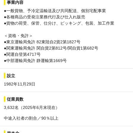
事業内容
●一般貨物、予冷定温輸送及び共同配送、個別宅配事業
●各種商品の受発注業務代行及び仕入れ販売
●貨物の荷受、保管、仕分け、ピッキング、包装、加工作業
＜資格・免許＞
●東京運輸局免許 82東陸自2貨2第1827号
●関東運輸局免許 関自貨2第812号/関自貨1第682号
●関運自登第4717号
●中部運輸局免許 静運輸第1669号
設立
1982年11月29日
従業員数
3,632名（2025年6月末現在）
中途入社者の割合／90％以上