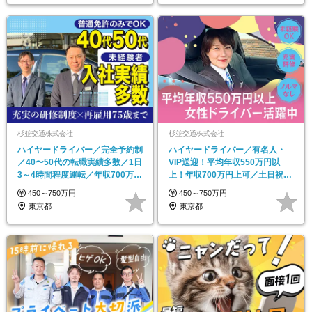
杉並交通株式会社
杉並交通株式会社
ハイヤードライバー／完全予約制
ハイヤードライバー／有名人・
／40〜50代の転職実績多数／1日
VIP送迎！平均年収550万円以
3～4時間程度運転／年収700万円
上！年収700万円上可／土日祝休
以上可
可／完全予約制
450～750万円
450～750万円
東京都
東京都