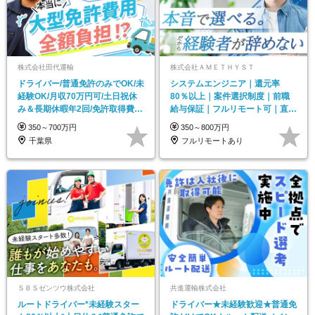
株式会社田代運輸
株式会社ＡＭＥＴＨＹＳＴ
ドライバー/普通免許のみでOK/未
システムエンジニア｜還元率
経験OK/月収70万円可/土日祝休
80％以上｜案件選択制度｜前職
み＆長期休暇年2回/免許取得費用
給与保証｜フルリモート可｜直近
0円
3年経験者離職0
350～700万円
350～800万円
千葉県
フルリモートあり
ＳＢＳゼンツウ株式会社
共進運輸株式会社
ルートドライバー*未経験スター
ドライバー★未経験歓迎★普通免