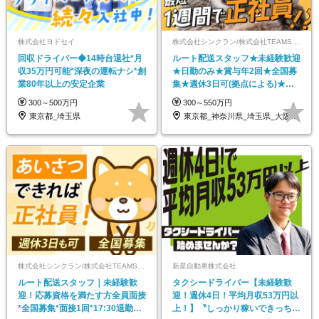
株式会社ヨドセイ
株式会社シンクラン/株式会社TEAMS【合同募集】
回収ドライバー◆14時台退社*月
ルート配送スタッフ★未経験歓迎
収35万円可能*深夜の運転ナシ*創
★日勤のみ★賞与年2回★全国募
業80年以上の安定企業
集★週休3日可(拠点による)★長
距離＆深夜配送なし
300～500万円
300～550万円
東京都_埼玉県
東京都_神奈川県_埼玉県_大阪府_愛知県…
株式会社シンクラン/株式会社TEAMS【合同募集】
新星自動車株式会社
ルート配送スタッフ｜未経験歓
タクシードライバー【未経験歓
迎！応募資格を満たす方全員面接
迎！週休4日！平均月収53万円以
*全国募集*面接1回*17:30退勤可*
上！】〝しっかり稼いできっちり