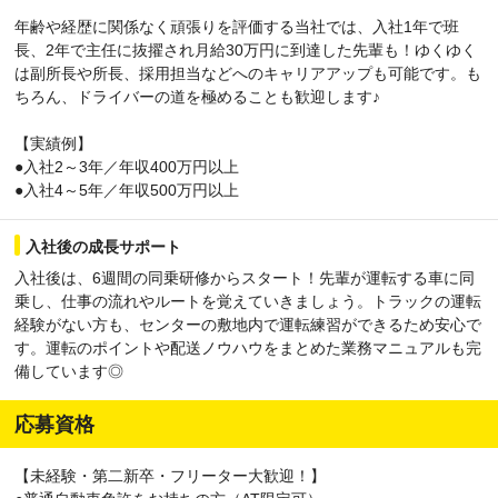
年齢や経歴に関係なく頑張りを評価する当社では、入社1年で班
長、2年で主任に抜擢され月給30万円に到達した先輩も！ゆくゆく
は副所長や所長、採用担当などへのキャリアアップも可能です。も
ちろん、ドライバーの道を極めることも歓迎します♪
【実績例】
●入社2～3年／年収400万円以上
●入社4～5年／年収500万円以上
入社後の成長サポート
入社後は、6週間の同乗研修からスタート！先輩が運転する車に同
乗し、仕事の流れやルートを覚えていきましょう。トラックの運転
経験がない方も、センターの敷地内で運転練習ができるため安心で
す。運転のポイントや配送ノウハウをまとめた業務マニュアルも完
備しています◎
応募資格
【未経験・第二新卒・フリーター大歓迎！】