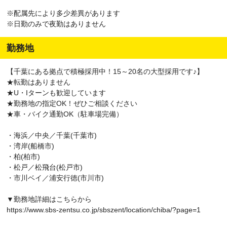
※配属先により多少差異があります
※日勤のみで夜勤はありません
勤務地
【千葉にある拠点で積極採用中！15～20名の大型採用です♪】
★転勤はありません
★U・Iターンも歓迎しています
★勤務地の指定OK！ぜひご相談ください
★車・バイク通勤OK（駐車場完備）
・海浜／中央／千葉(千葉市)
・湾岸(船橋市)
・柏(柏市)
・松戸／松飛台(松戸市)
・市川ベイ／浦安行徳(市川市)
▼勤務地詳細はこちらから
https://www.sbs-zentsu.co.jp/sbszent/location/chiba/?page=1