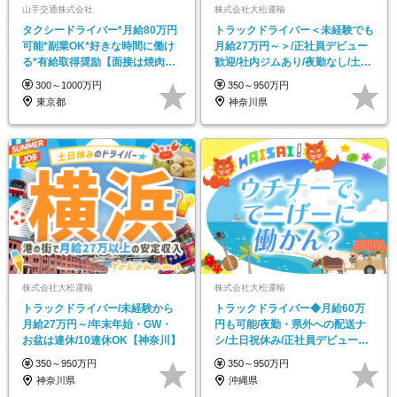
山手交通株式会社
株式会社大松運輸
タクシードライバー*月給80万円
トラックドライバー＜未経験でも
可能*副業OK*好きな時間に働け
月給27万円～＞/正社員デビュー
る*有給取得奨励【面接は焼肉で
歓迎/社内ジムあり/夜勤なし/土日
も食べながら】
祝休み
300～1000万円
350～950万円
東京都
神奈川県
株式会社大松運輸
株式会社大松運輸
トラックドライバー/未経験から
トラックドライバー◆月給60万
月給27万円～/年末年始・GW・
円も可能/夜勤・県外への配送ナ
お盆は連休/10連休OK【神奈川】
シ/土日祝休み/正社員デビュー歓
迎
350～950万円
350～950万円
神奈川県
沖縄県