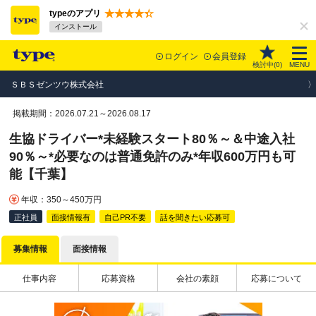
typeのアプリ
インストール
ログイン
会員登録
検討中(
0
)
MENU
ＳＢＳゼンツウ株式会社
掲載期間：2026.07.21～2026.08.17
生協ドライバー*未経験スタート80％～＆中途入社
90％～*必要なのは普通免許のみ*年収600万円も可
能【千葉】
年収：350～450万円
正社員
面接情報有
自己PR不要
話を聞きたい応募可
募集情報
面接情報
仕事内容
応募資格
会社の素顔
応募について