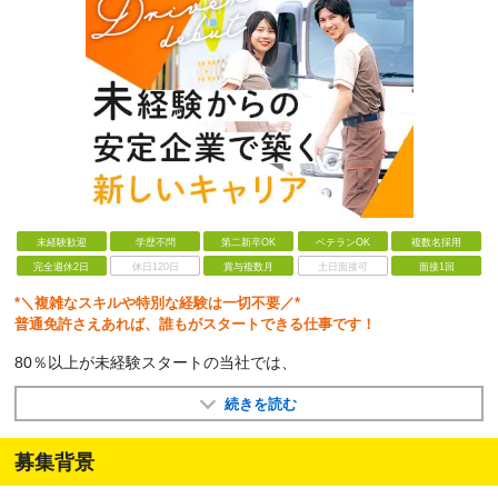
未経験歓迎
学歴不問
第二新卒OK
ベテランOK
複数名採用
完全週休2日
休日120日
賞与複数月
土日面接可
面接1回
*＼複雑なスキルや特別な経験は一切不要／*
普通免許さえあれば、誰もがスタートできる仕事です！
80％以上が未経験スタートの当社では、
続きを読む
募集背景