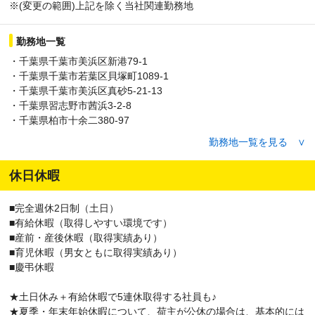
※(変更の範囲)上記を除く当社関連勤務地
勤務地一覧
・千葉県千葉市美浜区新港79-1
・千葉県千葉市若葉区貝塚町1089-1
・千葉県千葉市美浜区真砂5-21-13
・千葉県習志野市茜浜3-2-8
・千葉県柏市十余二380‐97
・千葉県松戸市上本郷493-7
勤務地一覧を見る ∨
・千葉県松戸市松飛台415-1
・千葉県市川市田尻1-10-9
休日休暇
・千葉県市川市塩浜3-27-10
■完全週休2日制（土日）
■有給休暇（取得しやすい環境です）
■産前・産後休暇（取得実績あり）
■育児休暇（男女ともに取得実績あり）
■慶弔休暇
★土日休み＋有給休暇で5連休取得する社員も♪
★夏季・年末年始休暇について、荷主が公休の場合は、基本的には