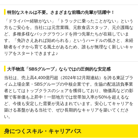
特別なスキルは不要。さまざまな前職の先輩が活躍中！
「ドライバー経験がない」「トラックに乗ったことがない」という
方もご安心を。当社には元営業職、元飲食店スタッフ、元介護職な
ど、多種多様なバックグラウンドを持つ先輩たちが在籍していま
す。「免許さえあれば始められる」というハードルの低さと、未経
験者をイチから育てる風土があるため、誰もが無理なく新しいキャ
リアをスタートできますよ♪
大手物流「SBSグループ」ならではの圧倒的な安定感
当社は、売上高4,400億円超（2024年12月期連結）を誇る東証プラ
イム上場企業・SBSグループの中核企業です。生協の配送請負事業
者としてはトップクラスのシェアを獲得しており、物価高などの影
響で客単価も上昇中！一部地方では世帯加入率が50%を超えるな
ど、今後も安定した需要が見込まれています。安心してキャリアを
築ける基盤がある当社で、ぜひ長期的なキャリアを築いてくださ
い。
身につくスキル・キャリアパス