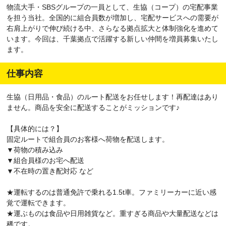
物流大手・SBSグループの一員として、生協（コープ）の宅配事業
を担う当社。全国的に組合員数が増加し、宅配サービスへの需要が
右肩上がりで伸び続ける中、さらなる拠点拡大と体制強化を進めて
います。今回は、千葉拠点で活躍する新しい仲間を増員募集いたし
ます。
仕事内容
生協（日用品・食品）のルート配送をお任せします！再配達はあり
ません。商品を安全に配送することがミッションです♪
【具体的には？】
固定ルートで組合員のお客様へ荷物を配送します。
▼荷物の積み込み
▼組合員様のお宅へ配送
▼不在時の置き配対応 など
★運転するのは普通免許で乗れる1.5t車。ファミリーカーに近い感
覚で運転できます。
★運ぶものは食品や日用雑貨など。重すぎる商品や大量配送などは
稀です。