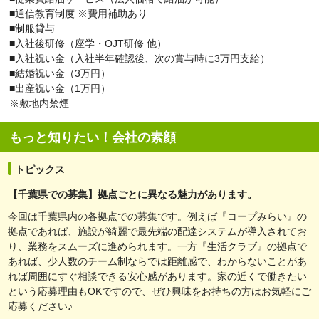
■通信教育制度 ※費用補助あり
■制服貸与
■入社後研修（座学・OJT研修 他）
■入社祝い金（入社半年確認後、次の賞与時に3万円支給）
■結婚祝い金（3万円）
■出産祝い金（1万円）
※敷地内禁煙
もっと知りたい！会社の素顔
トピックス
【千葉県での募集】拠点ごとに異なる魅力があります。
今回は千葉県内の各拠点での募集です。例えば『コープみらい』の
拠点であれば、施設が綺麗で最先端の配達システムが導入されてお
り、業務をスムーズに進められます。一方『生活クラブ』の拠点で
あれば、少人数のチーム制ならでは距離感で、わからないことがあ
れば周囲にすぐ相談できる安心感があります。家の近くで働きたい
という応募理由もOKですので、ぜひ興味をお持ちの方はお気軽にご
応募ください♪