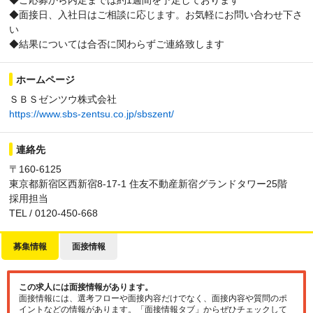
◆ご応募から内定までは約1週間を予定しております
◆面接日、入社日はご相談に応じます。お気軽にお問い合わせ下さ
い
◆結果については合否に関わらずご連絡致します
ホームページ
ＳＢＳゼンツウ株式会社
https://www.sbs-zentsu.co.jp/sbszent/
連絡先
〒160-6125
東京都新宿区西新宿8-17-1 住友不動産新宿グランドタワー25階
採用担当
TEL / 0120-450-668
募集情報
面接情報
この求人には面接情報があります。
面接情報には、選考フローや面接内容だけでなく、面接内容や質問のポ
イントなどの情報があります。「面接情報タブ」からぜひチェックして