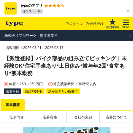
typeのアプリ
インストール
ログイン
会員登録
検討中(
0
)
MENU
株式会社フジワーク 熊本事業所
掲載期間：2026.07.21～2026.08.17
【派遣登録】バイク部品の組み立てピッキング｜未
経験OK*住宅手当あり*土日休み*賞与年2回*食堂あ
り*熊本勤務
年収：250～350万円
目安残業時間：30時間以内
派遣社員
自己PR不要
話を聞きたい応募可
募集情報
仕事内容
応募資格
会社の素顔
応募について