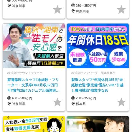
300～450万円
躍中#車通勤OK
250～350万円
神奈川県
神奈川県
株式会社サウンドテクニカ
株式会社フジワーク 熊本事業所
家電修理スタッフ#未経験・フリ
製造スタッフ*年間休日185日*未
ーター・文系卒OK#月収32万円
経験歓迎*寮完備*週払いOK*引越
可#賞与2回#カジュアル面談実施
し費用補助*残業少なめ
#藤沢勤務
400～500万円
250～350万円
神奈川県
熊本県