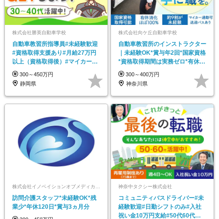
株式会社勝英自動車学校
株式会社向ケ丘自動車学校
自動車教習所指導員#未経験歓迎
自動車教習所のインストラクター
#資格取得支援あり#月給27万円
｜未経験OK*賞与年2回*国家資格
以上（資格取得後）#マイカー通
*資格取得期間は実務ゼロ*有休取
勤OK#転勤なし
得ほぼ100％
300～450万円
300～400万円
静岡県
神奈川県
株式会社イノベイションオブメディカルサービス
神奈中タクシー株式会社
訪問介護スタッフ*未経験OK*残
コミュニティバスドライバー#未
業少*年休120日*賞与3ヵ月分
経験歓迎#日勤シフトのみ#入社
祝い金10万円支給#50代60代活