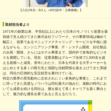
【入社2年目：Bさん（40代前半・元事務職）】
取材担当者より
1971年の創業以来、半世紀以上にわたり日本のモノづくり産業を最
前線で支え続けてきた株式会社フジワーク。その事業領域は極めて
幅広く、祖業であるマニュファクチャリング・サービスを中核に据
えながらも、エンジニアリング事業、IT・システム開発、自社製品
の企画・開発、さらにはホテル事業まで、国内外で多角的なビジネ
スを展開している。現在、従業員数はグループ全体で1,000名を超
える規模へと成長。長年にわたり、日本を代表する大手メーカーを
はじめとする多くの取引先と強固な信頼関係を築き上げてきた実績
は、同社の圧倒的な安定経営を裏付けている。
特定の業界の景気動向に左右されにくい多角的な事業と、これまで
に培ってきた高度なノウハウは同社最大の強みだ。激動の時代にお
いても成長を続ける同社は、腰を据えて長くキャリアを築く舞台と
して、魅力的な優良企業であると言えるだろう。