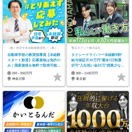
（株）所沢中央自動車教習所／（株）南横浜自動車学校／（株）新神戸ドライヴィングスクール【合同募集】
豊玉タクシー株式会社
自動車学校の教習指導員【未経験
タクシードライバー*未経験9割*
スタート歓迎】応募資格は免許の
給与保証月30万円*週休3日制選
み｜国家資格を無料で取得可能｜
択可*入社祝い金20万*残業少なめ
研修6ヶ月
*賞与年3回
250～550万円
300～1100万円
神奈川県
東京都