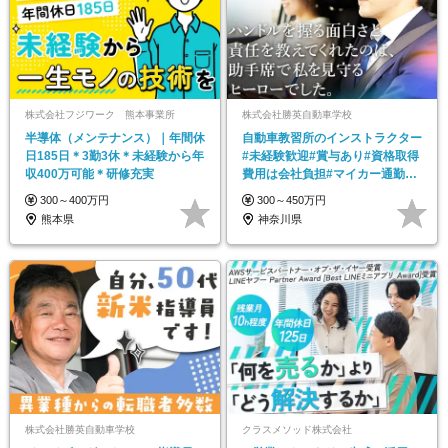
株式会社フジワーク 熊本事業所
株式会社勝英自動車学校
半導体（メンテナンス）｜年間休
自動車教習所のインストラクター
日185日＊3勤3休＊未経験から年
#未経験歓迎#賞与あり#資格取得
収400万可能＊研修充実
費用は会社負担#マイカー通勤
OK
300～400万円
300～450万円
熊本県
神奈川県
株式会社勝英自動車学校
クラスメソッド株式会社