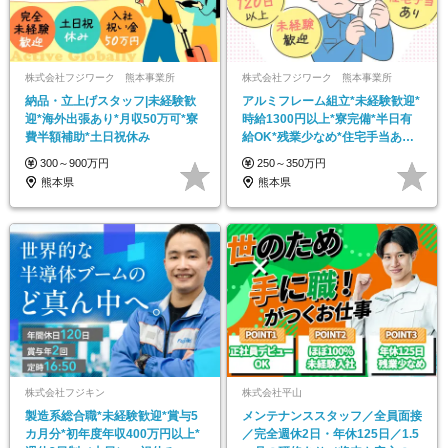
株式会社フジワーク 熊本事業所
株式会社フジワーク 熊本事業所
納品・立上げスタッフ|未経験歓
アルミフレーム組立*未経験歓迎*
迎*海外出張あり*月収50万可*寮
時給1300円以上*寮完備*半日有
費半額補助*土日祝休み
給OK*残業少なめ*住宅手当あり*
賞与年2回
300～900万円
250～350万円
熊本県
熊本県
株式会社フジキン
株式会社平山
製造系総合職*未経験歓迎*賞与5
メンテナンススタッフ／全員面接
カ月分*初年度年収400万円以上*
／完全週休2日・年休125日／1.5