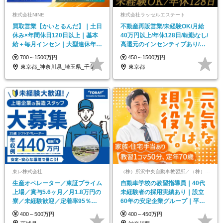
株式会社NINE
株式会社ラッセルエステート
買取営業【かいとるんだ】｜⼟⽇
不動産再販営業/未経験OK/月給
休み×年間休⽇120⽇以上｜基本
40万円以上/年休128日/転勤なし/
給＋毎⽉インセン｜⼤型連休年3
高還元のインセンティブあり/社
回（9連休あり）
宅あり
700～1500万円
450～1500万円
東京都_神奈川県_埼玉県_千葉県_愛知県…
東京都
東レ株式会社
（株）所沢中央自動車教習所／（株）南横浜自動車学校／（株）新神戸ドライヴィングスクール【合同募集】
生産オペレーター／東証プライム
自動車学校の教習指導員｜40代
上場／賞与5.6ヶ月／月1.8万円の
未経験者の採用実績あり｜設立
寮／未経験歓迎／定着率95％／
60年の安定企業グループ｜平均
残業月5h程度
勤続年数17年
400～500万円
400～450万円