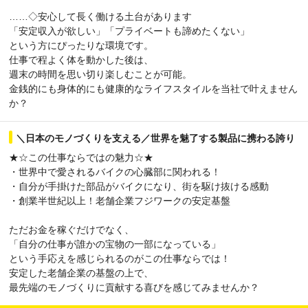
……◇安心して長く働ける土台があります
「安定収入が欲しい」「プライベートも諦めたくない」
という方にぴったりな環境です。
仕事で程よく体を動かした後は、
週末の時間を思い切り楽しむことが可能。
金銭的にも身体的にも健康的なライフスタイルを当社で叶えません
か？
＼日本のモノづくりを支える／世界を魅了する製品に携わる誇り
★☆この仕事ならではの魅力☆★
・世界中で愛されるバイクの心臓部に関われる！
・自分が手掛けた部品がバイクになり、街を駆け抜ける感動
・創業半世紀以上！老舗企業フジワークの安定基盤
ただお金を稼ぐだけでなく、
「自分の仕事が誰かの宝物の一部になっている」
という手応えを感じられるのがこの仕事ならでは！
安定した老舗企業の基盤の上で、
最先端のモノづくりに貢献する喜びを感じてみませんか？