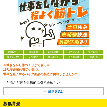
未経験歓迎
学歴不問
第二新卒OK
ベテランOK
複数名採用
完全週休2日
休日120日
賞与複数月
土日面接可
面接1回
≪働きながら体づくりができる≫
1971年創業の安定企業で、
世界を魅了するバイク部品の製造に挑戦しませんか？
「たるんだ体を健康的に引き締めたい」
続きを読む
募集背景