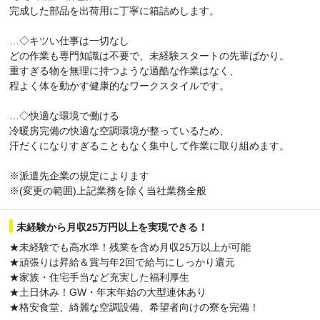
完成した部品を出荷用に丁寧に箱詰めします。
…◇キツい仕事は一切なし
どの作業も専門知識は不要で、未経験スタートの先輩ばかり。
重すぎる物を無理に持つような過酷な作業はなく、
程よく体を動かす健康的なワークスタイルです。
…◇快適な環境で働ける
冷暖房完備の快適な空調環境が整っているため、
汗だくになりすぎることもなく集中して作業に取り組めます。
※派遣先企業の規定によります
※(変更の範囲)上記業務を除く当社業務全般
未経験から月収25万円以上を実現できる！
★未経験でも高水準！残業を含め月収25万以上が可能
★頑張りは昇給＆賞与年2回で給与にしっかり還元
★家族・住宅手当など充実した福利厚生
★土日休み！GW・年末年始の大型連休あり
★格安食堂、綺麗な空調設備、希望者向けの寮を完備！