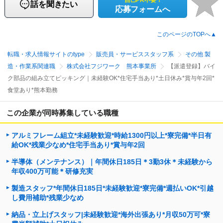
話を聞きたい
応募フォームへ
このページのTOPへ▲
転職・求人情報サイトのtype
販売員・サービススタッフ系
その他 製
造・作業系関連職
株式会社フジワーク 熊本事業所
【派遣登録】バイ
ク部品の組み立てピッキング｜未経験OK*住宅手当あり*土日休み*賞与年2回*
食堂あり*熊本勤務
この企業が同時募集している職種
アルミフレーム組立*未経験歓迎*時給1300円以上*寮完備*半日有
給OK*残業少なめ*住宅手当あり*賞与年2回
半導体（メンテナンス）｜年間休日185日＊3勤3休＊未経験から
年収400万可能＊研修充実
製造スタッフ*年間休日185日*未経験歓迎*寮完備*週払いOK*引越
し費用補助*残業少なめ
納品・立上げスタッフ|未経験歓迎*海外出張あり*月収50万可*寮