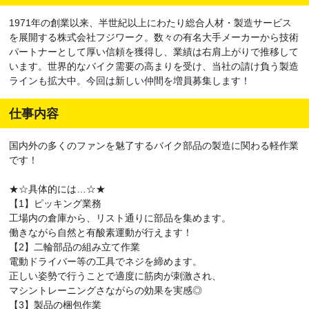
1971年の創業以来、半世紀以上にわたり総合人材・製造サービス
を展開する株式会社フジワーク。数々の有名大手メーカーから技術
パートナーとして厚い信頼を獲得し、業績は右肩上がりで推移して
います。世界的なバイク需要の高まりを受け、当社の請け負う製造
ラインも拡大中。今回は新しい仲間を増員募集します！
仕事内容
国内外の多くのファンを魅了するバイク部品の製造に関わる軽作業
です！
★☆具体的には…☆★
【1】ピッキング業務
工場内の倉庫から、リスト通りに部品を集めます。
働きながら自然と有酸素運動が行えます！
【2】二輪部品の組み立て作業
電動ドライバー等の工具でネジを締めます。
正しい姿勢で行うことで適度に筋肉が刺激され、
マシントレーニングさながらの効果を実感◎
【3】製品の梱包作業