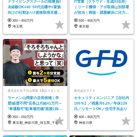
ドライビングスクールの指導員#
IT営業（クラウド・生成AI活用）
未経験OK#40･50代活躍中#家族
｜リード獲得・アポ取得は別部署
向けの社割あり#資格取得支援あ
が担当｜商談・課題解決に注力｜
り
毎日ランチ無料
300～450万円
500～800万円
埼玉県
東京都
株式会社丸千代山岡家【東証スタンダード上場】
株式会社ＧＦＤ
ラーメン山岡家の店長候補｜学
セキュリティエンジニア【自社内
歴/経歴不問*店長は月給41万円～
100％】／残業月6.2h／年休128
*車通勤可*駐車場完備*面接1回*
日／リモートOK／住宅手当あり
賞与年2回
350～550万円
400～800万円
東京都_神奈川県_埼玉県_千葉県_愛知県…
神奈川県