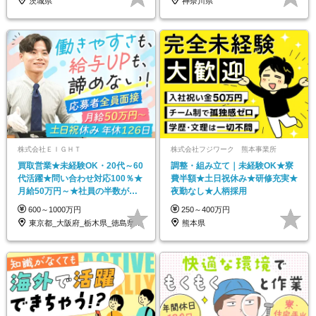
茨城県
神奈川県
株式会社ＥＩＧＨＴ
株式会社フジワーク 熊本事業所
買取営業★未経験OK・20代～60
調整・組み立て｜未経験OK★寮
代活躍★問い合わせ対応100％★
費半額★土日祝休み★研修充実★
月給50万円～★社員の半数が月
夜勤なし★人柄採用
収100万円～
600～1000万円
250～400万円
東京都_大阪府_栃木県_徳島県_福岡県
熊本県