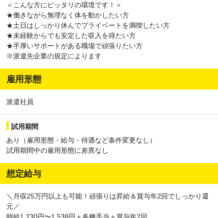
＜こんな方にピッタリの環境です！＞
★働きながら無理なく体を動かしたい方
★土日はしっかり休んでプライベートを満喫したい方
★未経験からでも安定した収入を得たい方
★手厚いサポートがある職場で頑張りたい方
※派遣先企業の規定によります
雇用形態
派遣社員
試用期間
あり（雇用形態・給与・待遇など条件変更なし）
試用期間中の雇用形態に差異なし
想定給与
＼月収25万円以上も可能！頑張りは昇給＆賞与年2回でしっかり還
元／
時給1,230円〜1,538円＋各種手当＋賞与年2回