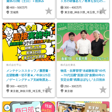
週休2日制（土日）＋祝休み
ヶ月の研修あり／将来も安心の東
証上場グループ
400～500万円
300～400万円
茨城県
東京都_神奈川県_埼玉県_千葉県_大阪府…
株式会社平山
株式会社東名
メンテナンススタッフ／履歴書・
物流・在庫管理*未経験歓迎*40代
志望動機一切不要★／年休125日
～70代活躍*面接1回*創業60年の
／ゲーミングチェア支給制度あ
安定企業*残業ほぼなし*土日祝休
り！
300～400万円
250～300万円
東京都_神奈川県_埼玉県_千葉県_大阪府…
東京都