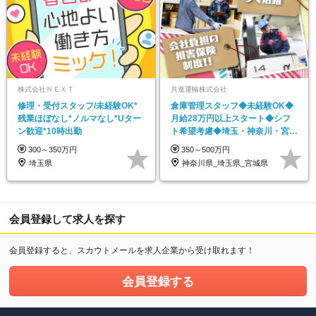
株式会社ＮＥＸＴ
共進運輸株式会社
修理・受付スタッフ/未経験OK*
倉庫管理スタッフ◆未経験OK◆
残業ほぼなし*ノルマなし*Uター
月給28万円以上スタート◆シフ
ン歓迎*10時出勤
ト希望考慮◆埼玉・神奈川・宮城
の11拠点で一斉募集
300～350万円
350～500万円
埼玉県
神奈川県_埼玉県_宮城県
会員登録して求人を探す
会員登録すると、スカウトメールを求人企業から受け取れます！
会員登録する