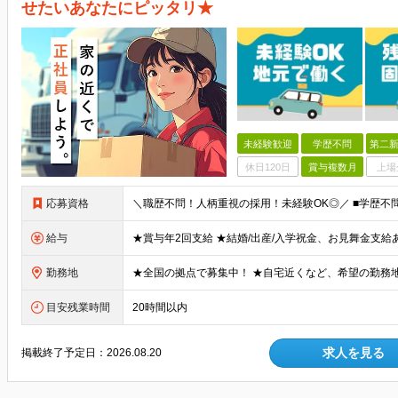
せたいあなたにピッタリ★
未経験歓迎
学歴不問
第二新
休日120日
賞与複数月
上場
応募資格
給与
勤務地
目安残業時間
20時間以内
求人を見る
掲載終了予定日：
2026.08.20