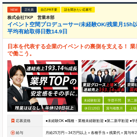
NEW
正社員
自己PR不要
話を聞きたい応募可
株式会社TKP 営業本部
イベント空間プロデューサー/未経験OK/残業月15h
平均有給取得日数14.9日
日本を代表する企業のイベントの裏側を支える！ 業界シ
で働こう。
未経験歓迎
学歴不問
第二新
休日120日
賞与複数月
上場
応募資格
給与