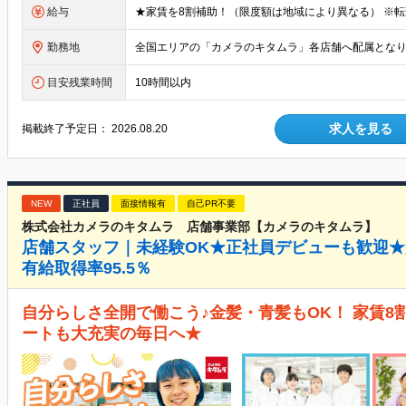
給与
勤務地
目安残業時間
10時間以内
求人を見る
掲載終了予定日：
2026.08.20
NEW
正社員
面接情報有
自己PR不要
株式会社カメラのキタムラ 店舗事業部【カメラのキタムラ】
店舗スタッフ｜未経験OK★正社員デビューも歓迎★賞
有給取得率95.5％
自分らしさ全開で働こう♪金髪・青髪もOK！ 家賃
ートも大充実の毎日へ★