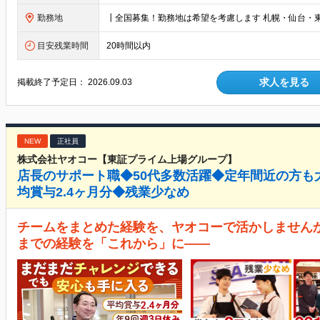
勤務地
目安残業時間
20時間以内
求人を見る
掲載終了予定日：
2026.09.03
NEW
正社員
株式会社ヤオコー【東証プライム上場グループ】
店長のサポート職◆50代多数活躍◆定年間近の方も
均賞与2.4ヶ月分◆残業少なめ
チームをまとめた経験を、ヤオコーで活かしませんか
までの経験を「これから」に――