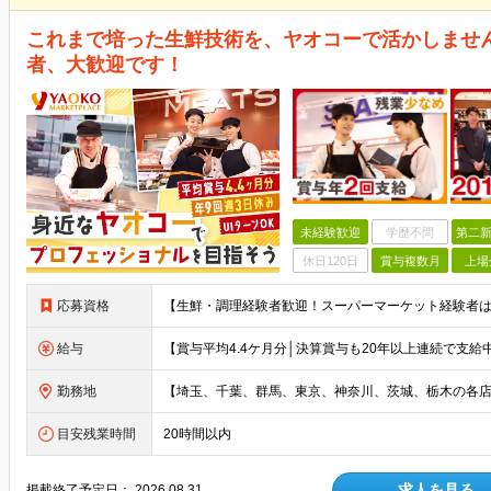
これまで培った生鮮技術を、ヤオコーで活かしませ
者、大歓迎です！
未経験歓迎
学歴不問
第二新
休日120日
賞与複数月
上場
応募資格
給与
勤務地
目安残業時間
20時間以内
求人を見る
掲載終了予定日：
2026.08.31