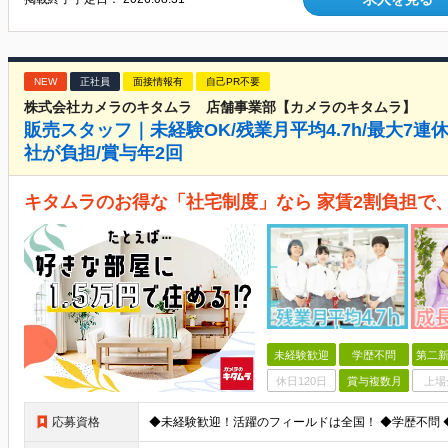
NEW
正社員
面接情報有
自己PR不要
株式会社カメラのキタムラ 店舗事業部【カメラのキタムラ】
販売スタッフ｜未経験OK/残業月平均4.7h/最大7連
社が負担/賞与年2回
キタムラのお得な「社宅制度」なら 家賃2割負担で
未経験歓迎
学歴不問
第二新
休日120日
賞与複数月
上場
応募資格