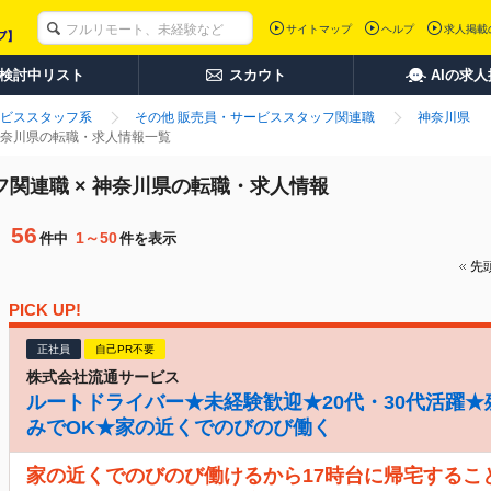
サイトマップ
ヘルプ
求人掲載
検討中リスト
スカウト
AIの求
ビススタッフ系
その他 販売員・サービススタッフ関連職
神奈川県
 神奈川県の転職・求人情報一覧
フ関連職 × 神奈川県の転職・求人情報
56
1～50
件中
件を表示
先
PICK UP!
正社員
自己PR不要
株式会社流通サービス
ルートドライバー★未経験歓迎★20代・30代活躍★
みでOK★家の近くでのびのび働く
家の近くでのびのび働けるから17時台に帰宅するこ