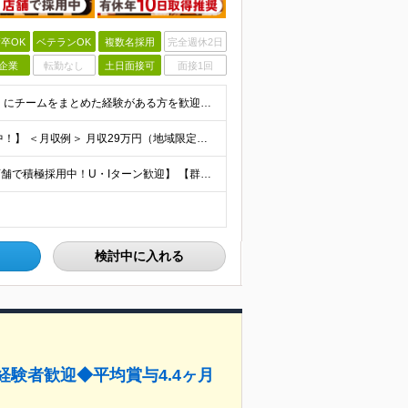
卒OK
ベテランOK
複数名採用
完全週休2日
企業
転勤なし
土日面接可
面接1回
◆人との関わりを重視したお仕事の経験がある方 とくにチームをまとめた経験がある方を歓迎します ┗例えば… □スーパーマーケット・ホームセンター・ドラッグストアなどの 小売業でチームをまと
【賞与平均2.4ケ月分│決算賞与も20年以上連続で支給中！】 ＜月収例＞ 月収29万円（地域限定正社員／残業代・各種手当含む） 月収26万円（契約社員／残業代・各種手当含む） ◆月給：月給258,
【埼玉、千葉、群馬、東京、神奈川、茨城、栃木の各店舗で積極採用中！U・Iターン歓迎】 【群馬県】 安中/伊勢崎/太田/桐生/高崎/館林/富岡/ 中之条/藤岡/前橋 【茨城県】 古河/取手/竜ヶ崎
検討中に入れる
経験者歓迎◆平均賞与4.4ヶ月