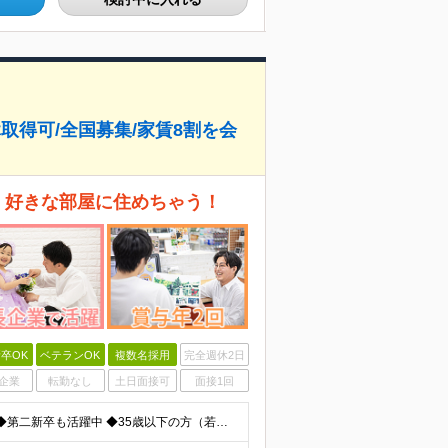
休取得可/全国募集/家賃8割を会
、好きな部屋に住めちゃう！
卒OK
ベテランOK
複数名採用
完全週休2日
企業
転勤なし
土日面接可
面接1回
◆未経験歓迎！活躍のフィールドは全国！ ◆学歴不問 ◆第二新卒も活躍中 ◆35歳以下の方（若年層の長期キャリア形成を図るため）