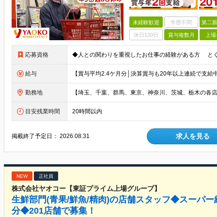
未経験歓迎
学歴不問
第二新
休日120日
賞与複数月
上場
応募資格
給与
勤務地
目安残業時間
20時間以内
求人を見る
掲載終了予定日：
2026.08.31
NEW
正社員
株式会社ヤオコー【東証プライム上場グループ】
生鮮部門(青果/鮮魚/精肉)の店舗スタッフ◆スーパー
分◆201店舗で募集！