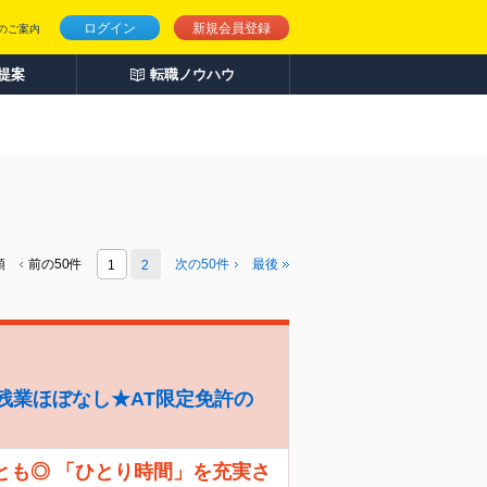
ログイン
新規会員登録
のご案内
人提案
転職ノウハウ
頭
前の50件
次の
50
件
最後
1
2
残業ほぼなし★AT限定免許の
とも◎ 「ひとり時間」を充実さ